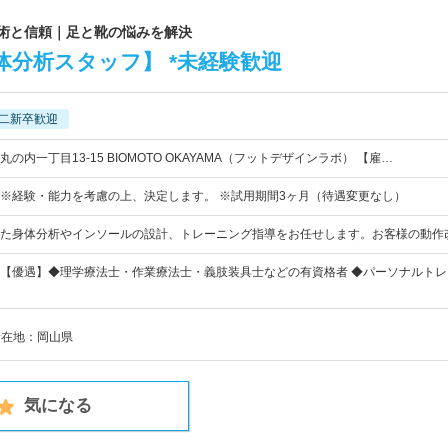
技術と信頼｜足と靴の悩みを解決
分析スタッフ】 *未経験歓迎
二新卒歓迎
の内一丁目13-15 BIOMOTO OKAYAMA（フットデザインラボ） 【雇…
0円～ ※経験・能力を考慮の上、決定します。 ※試用期間3ヶ月（待遇変更なし）
た身体分析やインソールの設計、トレーニング指導をお任せします。お客様の動作
【優遇】◆理学療法士・作業療法士・義肢装具士などの有資格者 ◆パーソナルト
所在地：岡山県
気になる