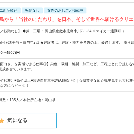
二新卒歓迎
転勤なし
女性のおしごと掲載中
島から「当社のこだわり」を日本、そして世界へ届けるクリエ
／転勤なし】 ◆第一工場： 岡山県倉敷市児島小川7-1-34 ※マイカー通勤可（…
0万円＋諸手当＋賞与年2回 ★経験者は、経験・能力を考慮の上、優遇します。 ※月
00～450万円
面白さ」を実感できる仕事◎】染色・裁断・縫製・加工など、工程ごとに分担しな
完成させていきます。
卒歓迎】■高卒以上■普通自動車免許(AT限定可)｜☆残業少なめ☆職場見学も大歓迎
な方にもピッタリ
業員数：135人／本社所在地：岡山県
気になる