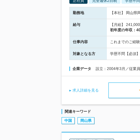
正社員
完全週休2日制
学歴不問
勤務地
【本社】 岡山県
給与
【月給】 241,0
初年度の年収：
4
仕事内容
これまでのご経験
対象となる方
学歴不問【必須】J
企業データ
設立：2004年3月／従業
求人詳細を見る
関連キーワード
中国
岡山県