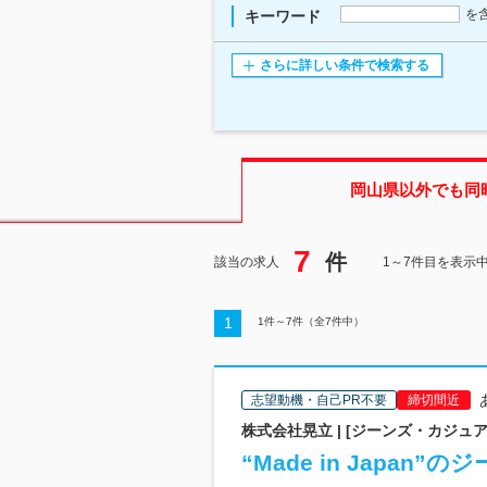
を
キーワード
さらに詳しい条件で検索する
岡山県
以外でも同
7
件
該当の求人
1～7件目を表示
1
1
件～
7
件（全
7
件中）
志望動機・自己PR不要
締切間近
株式会社晃立 | [ジーンズ・カジュ
“Made in Japa