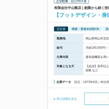
志望動機・自己PR不要
有限会社中山靴店 | 創業から続く
【フットデザイン・身体
正社員
職種・業種未経験OK
第
勤務地
岡山県岡山市北区丸
給与
月給185,00
仕事内容
最先端機器を用い
対象となる方
【必須】高卒以上
経験 など
企業データ
設立：1973年9月／本社
求人詳細を見る