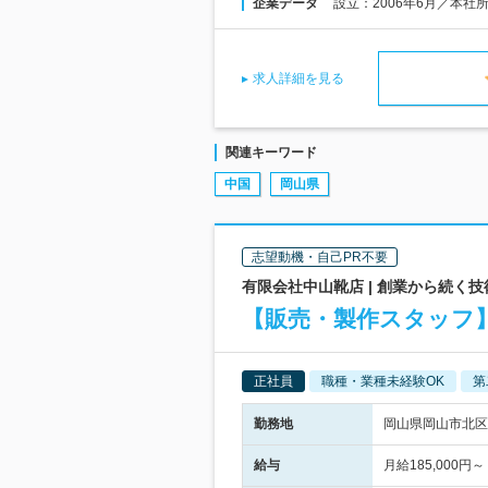
企業データ
設立：2006年6月／本社
求人詳細を見る
関連キーワード
中国
岡山県
志望動機・自己PR不要
有限会社中山靴店 | 創業から続く
【販売・製作スタッフ】
正社員
職種・業種未経験OK
第
勤務地
岡山県岡山市北区
給与
月給185,00