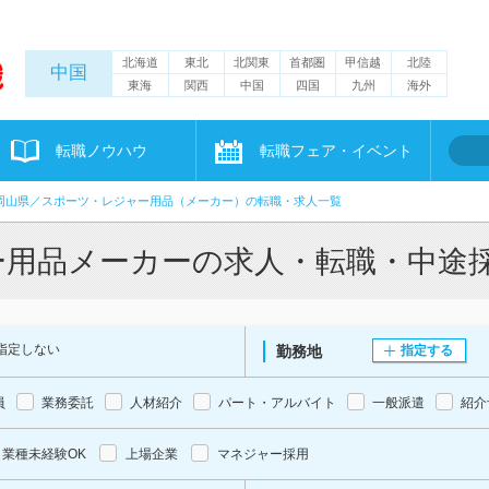
北海道
東北
北関東
首都圏
甲信越
北陸
中国
東海
関西
中国
四国
九州
海外
転職ノウハウ
転職フェア・イベント
岡山県／スポーツ・レジャー用品（メーカー）の転職・求人一覧
ー用品メーカーの求人・転職・中途
指定しない
勤務地
指定する
員
業務委託
人材紹介
パート・アルバイト
一般派遣
紹介
業種未経験OK
上場企業
マネジャー採用