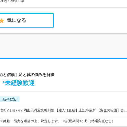
所在地：神奈川県
気になる
技術と信頼｜足と靴の悩みを解決
*未経験歓迎
二新卒歓迎
表町2丁目2-77 岡山天満屋表町別館 【雇入れ直後】上記事業所 【変更の範囲】会
0円～ ※経験・能力を考慮の上、決定します。 ※試用期間3ヶ月（待遇変更なし）