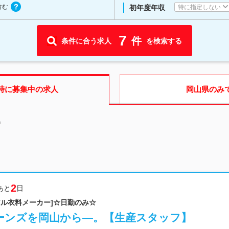
含む
特に指定しない
初年度年収
7
件
条件に合う求人
を検索する
時に募集中の求人
岡山県
のみ
中
2
あと
日
アル衣料メーカー]☆日勤のみ☆
n”のジーンズを岡山から―。【生産スタッフ】