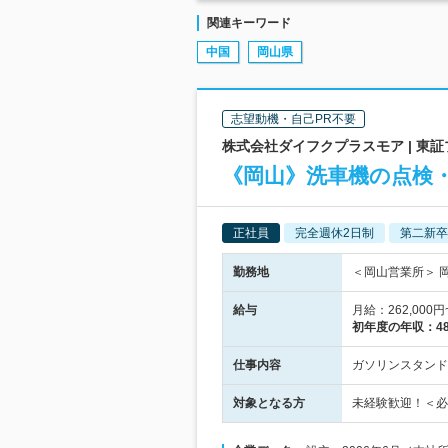
関連キーワード
中国
岡山県
志望動機・自己PR不要
株式会社ダイフクプラスモア | 
《岡山》洗車機の点検・
正社員
完全週休2日制
第二新卒
勤務地
＜岡山営業所＞ 岡
給与
月給：262,00
初年度の年収：
4
仕事内容
ガソリンスタンド
対象となる方
未経験歓迎！＜必