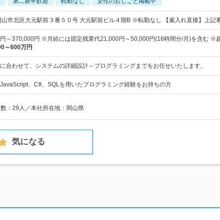
第二新卒歓迎
転勤なし
女性のおしごと掲載中
岡山市北区大元駅前３番５０号 大元駅前ビル４階B ※転勤なし 【雇入れ直後】上記
00円～370,000円 ※月給には固定残業代21,000円～50,000円(16時間分/月)を含む 
00～600万円
に合わせて、システムの詳細設計～プログラミングまでをお任せいたします。
avaScript、C#、SQLを用いたプログラミング経験をお持ちの方
員数：29人／本社所在地：岡山県
気になる