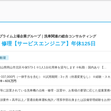
東証プライム上場企業グループ｜洗車関連の総合コンサルティング
修理【サービスエンジニア】年休125日
歓迎
山県岡山市北区今保573-1 ※1人1台社用車を貸与します ※転勤：国内あり 【…
0円~337,000円（一律手当を含む） ※試用期間：3ヶ月（待遇変更なし） ※経験・ス
89～631万円
等に設置されている洗車機の点検・修理・設置や、お客様の要望に応じた提案業務
須要件＞高卒以上／普通自動車運転免許／理系学部出身または設備管理経験をお持