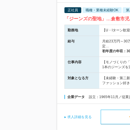
正社員
職種・業種未経験OK
第
「ジーンズの聖地」…倉敷市児
勤務地
【U・Iターン歓迎
給与
月給23万円～3
定…
初年度の年収：
3
仕事内容
【モノづくりの「
1本のジーンズを
対象となる方
【未経験・第二新
ファッション好き
企業データ
設立：1965年11月／従
求人詳細を見る