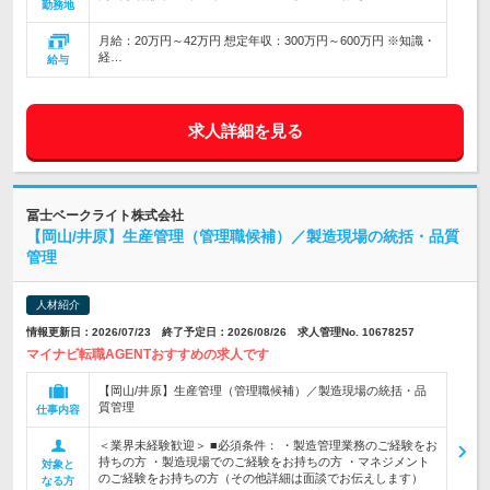
勤務地
月給：20万円～42万円 想定年収：300万円～600万円 ※知識・
経…
給与
求人詳細を見る
冨士ベークライト株式会社
【岡山/井原】生産管理（管理職候補）／製造現場の統括・品質
管理
人材紹介
情報更新日：2026/07/23 終了予定日：2026/08/26 求人管理No. 10678257
マイナビ転職AGENTおすすめの求人です
【岡山/井原】生産管理（管理職候補）／製造現場の統括・品
質管理
仕事内容
＜業界未経験歓迎＞ ■必須条件： ・製造管理業務のご経験をお
持ちの方 ・製造現場でのご経験をお持ちの方 ・マネジメント
対象と
のご経験をお持ちの方（その他詳細は面談でお伝えします）
なる方