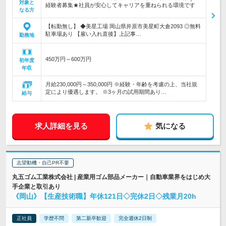
対象と
経験者募集★社員が安心してキャリアを重ねられる環境です
なる方
【転勤無し】 ◆美星工場 岡山県井原市美星町大倉2093 ◎無料
駐車場あり 【雇い入れ直後】上記事…
勤務地
450万円～600万円
初年度
年収
月給230,000円～350,000円 ※経験・年齢を考慮の上、当社規
定により優遇します。 ※3ヶ月の試用期間あり…
給与
求人詳細を見る
気になる
志望動機・自己PR不要
丸五ゴム工業株式会社 | 産業用ゴム部品メーカー｜自動車業界をはじめ大
手企業と取引あり
《岡山》【生産技術職】年休121日◇完休2日◇残業月20h
正社員
学歴不問
第二新卒歓迎
完全週休2日制