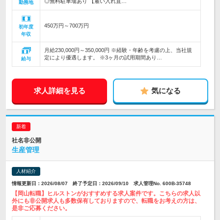
◎無料駐車場あり 【雇い入れ直…
勤務地
450万円～700万円
初年度
年収
月給230,000円～350,000円 ※経験・年齢を考慮の上、当社規
定により優遇します。 ※3ヶ月の試用期間あり…
給与
求人詳細を見る
気になる
社名非公開
生産管理
人材紹介
情報更新日：2026/08/07 終了予定日：2026/09/10 求人管理No. 600B-35748
【岡山転職】ヒルストンがおすすめする求人案件です。こちらの求人以
外にも非公開求人も多数保有しておりますので、転職をお考えの方は、
是非ご応募ください。