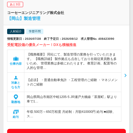
あと3日
コーセーエンジニアリング株式会社
【岡山】製造管理
人材紹介
学歴不問
情報更新日：2026/07/28 終了予定日：2026/08/12 求人管理No. 408423090
受配電設備の優良メーカー！DXも積極推進
【職務概要】 同社にて、製造管理の業務を行っていただきま
す。 【職務詳細】 製作拠点も点在しており在籍従業員数も多
いため、 管理業務は多岐にわたります。 教育計画、配置等の
仕事内容
人的な管理…
【必須】 ・普通自動車免許 ・工程管理のご経験 ・マネジメン
対象と
トのご経験
なる方
岡山県岡山市南区中畦1205-5 JR瀬戸大橋線「茶屋町」駅より
車で1…
勤務地
年収:500万～650万程度 月給制：月額410000円 給与:■経験、
ス…
給与