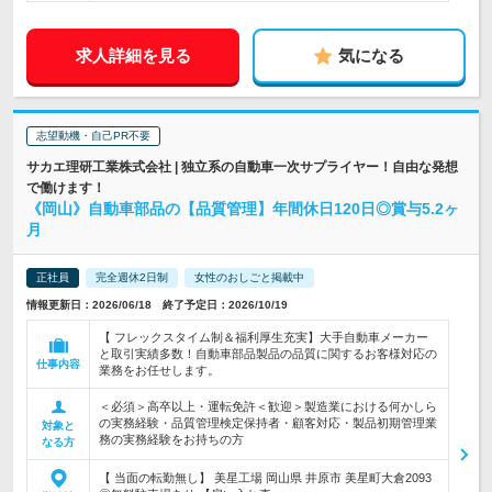
求人詳細を見る
気になる
志望動機・自己PR不要
サカエ理研工業株式会社 | 独立系の自動車一次サプライヤー！自由な発想
で働けます！
《岡山》自動車部品の【品質管理】年間休日120日◎賞与5.2ヶ
月
正社員
完全週休2日制
女性のおしごと掲載中
情報更新日：2026/06/18 終了予定日：2026/10/19
【 フレックスタイム制＆福利厚生充実】大手自動車メーカー
と取引実績多数！自動車部品製品の品質に関するお客様対応の
仕事内容
業務をお任せします。
＜必須＞高卒以上・運転免許＜歓迎＞製造業における何かしら
の実務経験・品質管理検定保持者・顧客対応・製品初期管理業
対象と
務の実務経験をお持ちの方
なる方
【 当面の転勤無し】 美星工場 岡山県 井原市 美星町大倉2093