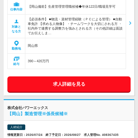
【岡山備前】生産管理管理職候補◆年休122日/職場見学可
仕事内容
【必須条件】 ■物流・資材管理経験（ＰＣによる管理） ■自動
車免許 【求める人物像】 ・チームワークを大切にされる方 ・
対象と
社内外で連携する調整力を強みとされる方（その他詳細は面談
なる方
でお伝えしま…
岡山県
勤務地
390～420万円
給与
求人詳細を見る
株式会社パワーエックス
【岡山】製造管理※係長候補※
人材紹介
情報更新日：2026/07/24 終了予定日：2026/08/27 求人管理No. 408367435