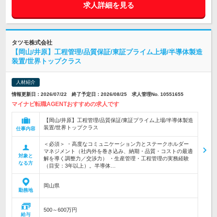
求人詳細を見る
タツモ株式会社
【岡山/井原】工程管理/品質保証/東証プライム上場/半導体製造
装置/世界トップクラス
人材紹介
情報更新日：2026/07/22 終了予定日：2026/08/25 求人管理No. 10551655
マイナビ転職AGENTおすすめの求人です
【岡山/井原】工程管理/品質保証/東証プライム上場/半導体製造
装置/世界トップクラス
仕事内容
＜必須＞ ・高度なコミュニケーション力とステークホルダー
マネジメント（社内外を巻き込み、納期・品質・コストの最適
対象と
解を導く調整力／交渉力） ・生産管理・工程管理の実務経験
なる方
（目安：3年以上）。半導体…
岡山県
勤務地
500～600万円
給与