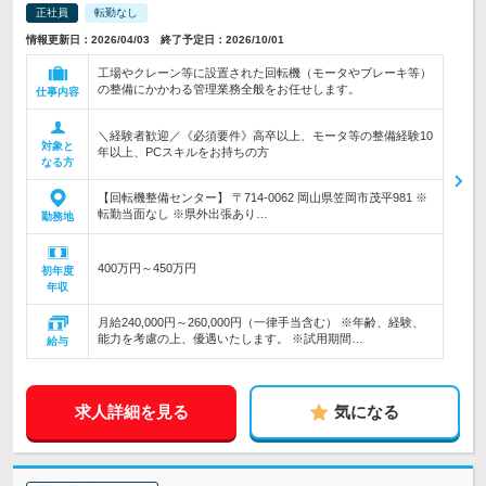
正社員
転勤なし
情報更新日：2026/04/03 終了予定日：2026/10/01
工場やクレーン等に設置された回転機（モータやブレーキ等）
の整備にかかわる管理業務全般をお任せします。
仕事内容
＼経験者歓迎／《必須要件》高卒以上、モータ等の整備経験10
対象と
年以上、PCスキルをお持ちの方
なる方
【回転機整備センター】 〒714-0062 岡山県笠岡市茂平981 ※
転勤当面なし ※県外出張あり…
勤務地
400万円～450万円
初年度
年収
月給240,000円～260,000円（一律手当含む） ※年齢、経験、
能力を考慮の上、優遇いたします。 ※試用期間…
給与
求人詳細を見る
気になる