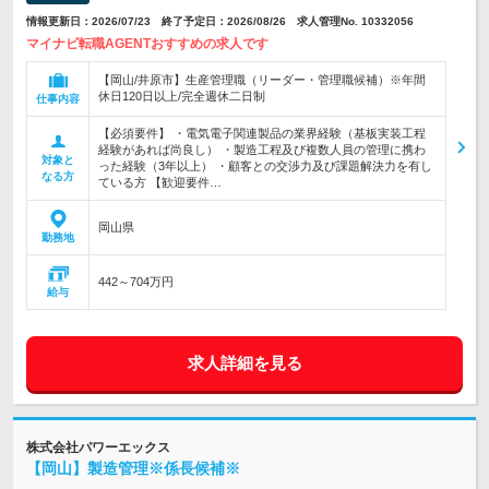
情報更新日：2026/07/23 終了予定日：2026/08/26 求人管理No. 10332056
マイナビ転職AGENTおすすめの求人です
【岡山/井原市】生産管理職（リーダー・管理職候補）※年間
休日120日以上/完全週休二日制
仕事内容
【必須要件】 ・電気電子関連製品の業界経験（基板実装工程
経験があれば尚良し） ・製造工程及び複数人員の管理に携わ
対象と
った経験（3年以上） ・顧客との交渉力及び課題解決力を有し
なる方
ている方 【歓迎要件…
岡山県
勤務地
442～704万円
給与
求人詳細を見る
株式会社パワーエックス
【岡山】製造管理※係長候補※