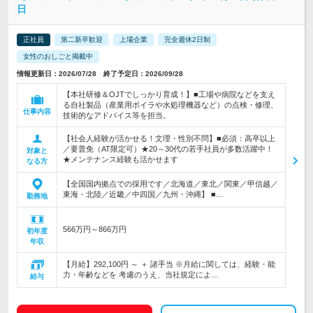
日
正社員
第二新卒歓迎
上場企業
完全週休2日制
女性のおしごと掲載中
情報更新日：2026/07/28 終了予定日：2026/09/28
【本社研修＆OJTでしっかり育成！】■工場や病院などを支え
る自社製品（産業用ボイラや水処理機器など）の点検・修理、
仕事内容
技術的なアドバイス等を担当。
【社会人経験が活かせる！文理・性別不問】■必須：高卒以上
／要普免（AT限定可）★20～30代の若手社員が多数活躍中！
対象と
★メンテナンス経験も活かせます
なる方
【全国国内拠点での採用です／北海道／東北／関東／甲信越／
東海・北陸／近畿／中四国／九州・沖縄】 ■…
勤務地
566万円～866万円
初年度
年収
【月給】292,100円 ～ ＋ 諸手当 ※月給に関しては、経験・能
力・年齢などを 考慮のうえ、当社規定によ…
給与