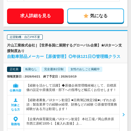
求人詳細を見る
気になる
志望動機・自己PR不要
片山工業株式会社 | 【世界各国に展開するグローバル企業】★UIターン支
援制度あり
自動車部品メーカー【原価管理】◎年休121日◎管理職クラス
正社員
転勤なし
完全週休2日制
女性のおしごと掲載中
情報更新日：2026/04/21 終了予定日：2026/10/19
【経験を活かして活躍】◆原価企画管理職候補として、目標原
価の設定や原価見積・部下への指導など幅広くお任せします！
仕事内容
【経験者募集／UIターン歓迎】■日商簿記検定2級■いずれか必
須：製造業界での経験or経理、財務などの経験 ◎原価管理業務
対象と
経験がある方は歓迎します！
なる方
【企業内保育園完備／UIターン歓迎】 本社工場／岡山県井原
市西江原町1005-1 【雇入れ直後】上…
勤務地