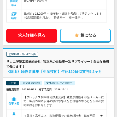
350万円～600万円
初年度
年収
日給制：13,200円～ ※年齢・経験を考慮して決定いたします
※試用期間3か月あり（待遇同一） ※一律手…
給与
求人詳細を見る
気になる
志望動機・自己PR不要
サカエ理研工業株式会社 | 独立系の自動車一次サプライヤー！自由な発想
で働けます！
《岡山》経験者募集【生産技術】年休120日◎賞与5.2ヶ月
正社員
完全週休2日制
女性のおしごと掲載中
情報更新日：2026/06/23 終了予定日：2026/12/14
【フレックス制＆福利厚生充実】独立系自動車部品メーカーに
て、製品の製造設備の検討や導入など現場の中心となる生産技
仕事内容
術業務をお任せします。
＜必須＞高卒以上、製造現場での業務経験者（職種不問）│★