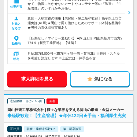
せて、物流に欠かせないカートやコンテナー等の『製造』『生
仕事内容
産管理』のいずれかをお任せ
意欲・人柄重視の採用【未経験・第二新卒歓迎】高卒以上◎普
通免許(AT可)★岡山で長く働けるためのサポート体制も整備中
対象と
★男性の育休取得実績あり
なる方
【転勤なし／マイカー通勤OK】 ■岡山工場 岡山県新見市西方2
774-9（新見工業団地） 【近隣主…
勤務地
月給20万5,000円～35万円＋諸手当＋賞与2回 ※経験・スキル
を考慮し決定します ※上記には一律手当を含…
給与
求人詳細を見る
気になる
志望動機・自己PR不要
岡山技研工業株式会社 | 様々な業界を支える岡山の鍛造・金型メーカー
未経験歓迎！【生産管理】★年休122日★手当・福利厚生充実
正社員
職種・業種未経験OK
第二新卒歓迎
情報更新日：2026/06/09 終了予定日：2026/11/30