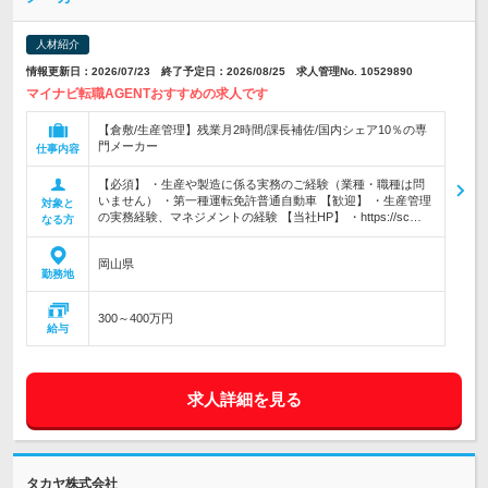
人材紹介
情報更新日：2026/07/23 終了予定日：2026/08/25 求人管理No. 10529890
マイナビ転職AGENTおすすめの求人です
【倉敷/生産管理】残業月2時間/課長補佐/国内シェア10％の専
門メーカー
仕事内容
【必須】 ・生産や製造に係る実務のご経験（業種・職種は問
いません） ・第一種運転免許普通自動車 【歓迎】 ・生産管理
対象と
の実務経験、マネジメントの経験 【当社HP】 ・https://sc…
なる方
岡山県
勤務地
300～400万円
給与
求人詳細を見る
タカヤ株式会社