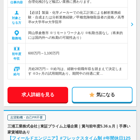
合理化検討など幅広い業務に携わります。
仕事内容
【必須】製薬・化学メーカーでの化工計算による解析業務経
験・合成または分析業務経験／甲種危険物取扱者の資格／高専
対象と
卒or大学卒or大学院卒
なる方
岡山県倉敷市 ※リモートワークあり ※転勤当面なし（将来的
には国内外への転勤の可能性あり）
勤務地
600万円～1,100万円
初年度
年収
月給28万円～ ※給与は、経験や前職年収を踏まえて決定しま
す ※3ヶ月の試用期間あり。期間中の待遇に変…
給与
求人詳細を見る
気になる
志望動機・自己PR不要
三浦工業株式会社 | 東証プライム上場企業｜賞与前年度5.36ヵ月｜手厚い
家賃補助あり
【フィールドエンジニア】#フレックスタイム制 #年間休日125