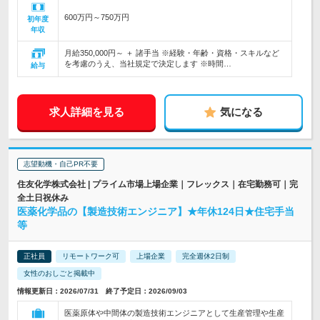
600万円～750万円
初年度
年収
月給350,000円～ ＋ 諸手当 ※経験・年齢・資格・スキルなど
を考慮のうえ、当社規定で決定します ※時間…
給与
求人詳細を見る
気になる
志望動機・自己PR不要
住友化学株式会社 | プライム市場上場企業｜フレックス｜在宅勤務可｜完
全土日祝休み
医薬化学品の【製造技術エンジニア】★年休124日★住宅手当
等
正社員
リモートワーク可
上場企業
完全週休2日制
女性のおしごと掲載中
情報更新日：2026/07/31 終了予定日：2026/09/03
医薬原体や中間体の製造技術エンジニアとして生産管理や生産