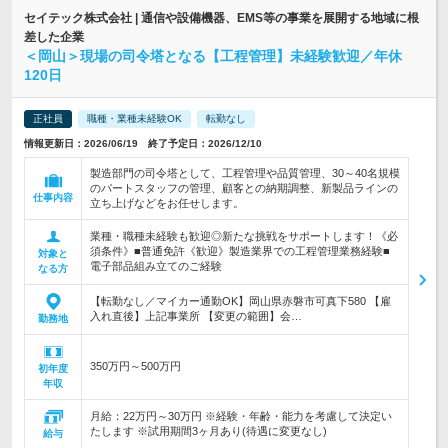
セイテック株式会社 | 通信や設備機器、EMS等の事業を展開する地域に根
差した企業
＜岡山＞現場の司令塔となる【工程管理】未経験歓迎／年休
120日
正社員
職種・業種未経験OK
転勤なし
情報更新日：2026/06/19 終了予定日：2026/12/10
製造部門の司令塔として、工程管理や品質管理、30～40名規模
のパートスタッフの管理、顧客との納期調整、新製品ラインの
仕事内容
立ち上げなどをお任せします。
業種・職種未経験も歓迎◎新たな挑戦をサポートします！《必
須条件》■普通免許《歓迎》製造業界での工程管理業務経験■
対象と
電子部品組み立てのご経験
なる方
【転勤なし／マイカー通勤OK】岡山県赤磐市可真下580 【雇
入れ直後】上記事業所 【変更の範囲】会…
勤務地
350万円～500万円
初年度
年収
月給：22万円～30万円 ※経験・年齢・能力を考慮して決定い
たします ※試用期間3ヶ月あり(待遇に変更なし)
給与