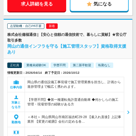
求人詳細を見る
気になる
志望動機・自己PR不要
株式会社備福通信 | 【安心と信頼の通信技術で、暮らしに貢献】★官公庁
取引多数
岡山の通信インフラを守る【施工管理スタッフ】資格取得支援
あり
正社員
業種未経験OK
学歴不問
第二新卒歓迎
転勤なし
情報更新日：2026/04/14 終了予定日：2026/10/12
岡山県の通信設備工事現場で施工管理業務を担当し、計画から
進捗管理まで幅広く携われます。
仕事内容
【学歴不問】◆第一種運転免許普通自動車 ◆何かしらの施工
対象と
管理・現場管理の経験がある方
なる方
＜本社＞ 岡山県岡山市南区福吉町29-28 【雇入れ直後】上記事
業所 【変更の範囲】会社の定める各…
勤務地