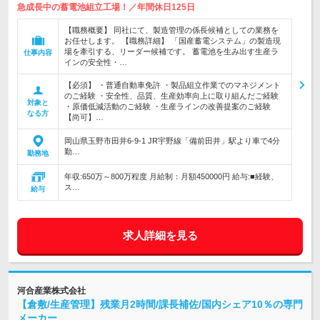
急成長中の蓄電池組立工場！／年間休日125日
【職務概要】 同社にて、製造管理の係長候補としての業務を
お任せします。 【職務詳細】 「国産蓄電システム」の製造現
場を牽引する、リーダー候補です。 蓄電池を生み出す生産ラ
仕事内容
インの安全性・…
【必須】 ・普通自動車免許 ・製品組立作業でのマネジメント
のご経験 ・安全性、品質、生産効率向上に取り組んだご経験
対象と
・原価低減活動のご経験 ・生産ラインの改善提案のご経験
なる方
【尚可】…
岡山県玉野市田井6-9-1 JR宇野線「備前田井」駅より車で4分
勤…
勤務地
年収:650万～800万程度 月給制：月額450000円 給与:■経験、
ス…
給与
求人詳細を見る
河合産業株式会社
【倉敷/生産管理】残業月2時間/課長補佐/国内シェア10％の専門
メーカー