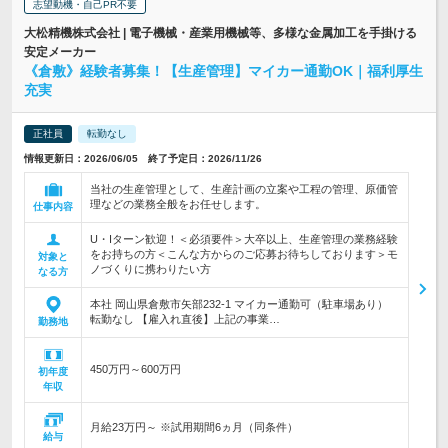
志望動機・自己PR不要
大松精機株式会社 | 電子機械・産業用機械等、多様な金属加工を手掛ける
安定メーカー
《倉敷》経験者募集！【生産管理】マイカー通勤OK｜福利厚生
充実
正社員
転勤なし
情報更新日：2026/06/05 終了予定日：2026/11/26
当社の生産管理として、生産計画の立案や工程の管理、原価管
理などの業務全般をお任せします。
仕事内容
U・Iターン歓迎！＜必須要件＞大卒以上、生産管理の業務経験
をお持ちの方＜こんな方からのご応募お待ちしております＞モ
対象と
ノづくりに携わりたい方
なる方
本社 岡山県倉敷市矢部232-1 マイカー通勤可（駐車場あり）
転勤なし 【雇入れ直後】上記の事業…
勤務地
450万円～600万円
初年度
年収
月給23万円～ ※試用期間6ヵ月（同条件）
給与