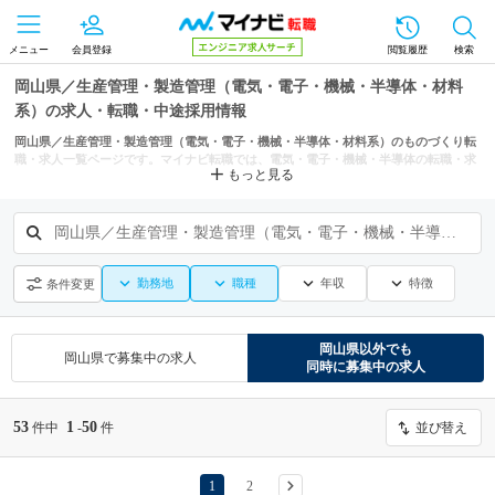
メニュー
会員登録
閲覧履歴
検索
岡山県／生産管理・製造管理（電気・電子・機械・半導体・材料
系）の求人・転職・中途採用情報
岡山県／生産管理・製造管理（電気・電子・機械・半導体・材料系）のものづくり転
職・求人一覧ページです。マイナビ転職では、電気・電子・機械・半導体の転職・求
もっと見る
人情報を岡山市、倉敷市などの条件からも探せます。
岡山県／生産管理・製造管理（電気・電子・機械・半導体・材料系）
勤務地
職種
年収
特徴
条件変更
岡山県
以外でも
岡山県
で募集中の求人
同時に募集中の求人
53
1
50
件中
-
件
並び替え
1
2