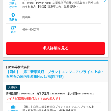
el、Word、PowerPoint）の業務使用経験／製品製造を円滑に進
対象と
められる方 【歓迎】理系卒の方、生産管理や…
なる方
岡山県
勤務地
450～600万円
給与
求人詳細を見る
日鉄鉱業株式会社
【岡山】 第二新卒歓迎 プラントエンジニア/プライム上場・
石灰石の国内生産量No.１/福(以下略)
人材紹介
情報更新日：2026/07/23 終了予定日：2026/08/26 求人管理No. 10605321
マイナビ転職AGENTおすすめの求人です
【岡山】◎第二新卒歓迎◎プラントエンジニア/プライム上
場・石灰石の国内生産量No.１/福利厚生充実