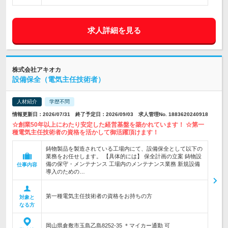
求人詳細を見る
株式会社アキオカ
設備保全（電気主任技術者）
人材紹介
学歴不問
情報更新日：2026/07/31 終了予定日：2026/09/03 求人管理No. 1883620240918
☆創業50年以上にわたり安定した経営基盤を築かれています！ ☆第一
種電気主任技術者の資格を活かして御活躍頂けます！
鋳物製品を製造されている工場内にて、設備保全として以下の
業務をお任せします。 【具体的には】 保全計画の立案 鋳物設
備の保守・メンテナンス 工場内のメンテナンス業務 新規設備
仕事内容
導入のための…
第一種電気主任技術者の資格をお持ちの方
対象と
なる方
岡山県倉敷市玉島乙島8252-35 ＊マイカー通勤 可