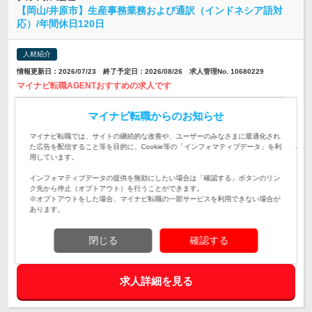
【岡山/井原市】生産事務業務および通訳（インドネシア語対
応）/年間休日120日
人材紹介
情報更新日：2026/07/23 終了予定日：2026/08/26 求人管理No. 10680229
マイナビ転職AGENTおすすめの求人です
【岡山/井原市】生産事務業務および通訳（インドネシア語対
マイナビ転職からのお知らせ
応）/年間休日120日
仕事内容
マイナビ転職では、サイトの継続的な改善や、ユーザーのみなさまに最適化され
【必須要件】 ・インドネシア語での会話が可能なこと ・ワー
た広告を配信すること等を目的に、Cookie等の「インフォマティブデータ」を利
ド・エクセル基本操作 ※日本語を母国語としない方は日本語
対象と
用しています。
能力検定取得者 （その他詳細は面談でお伝えします）
なる方
インフォマティブデータの提供を無効にしたい場合は「確認する」ボタンのリン
ク先から停止（オプトアウト）を行うことができます。
岡山県
※オプトアウトをした場合、マイナビ転職の一部サービスを利用できない場合が
勤務地
あります。
350～415万円
給与
閉じる
確認する
求人詳細を見る