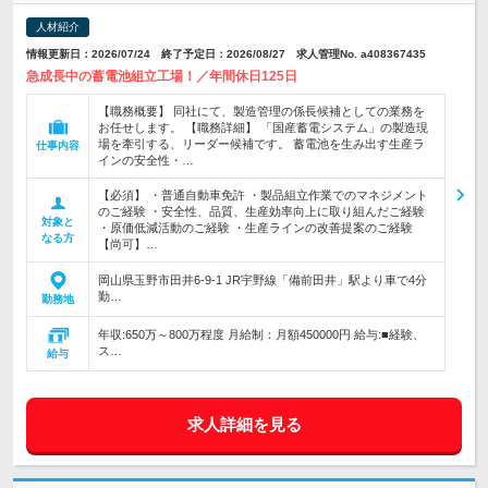
人材紹介
情報更新日：2026/07/24 終了予定日：2026/08/27 求人管理No. a408367435
急成長中の蓄電池組立工場！／年間休日125日
【職務概要】 同社にて、製造管理の係長候補としての業務を
お任せします。 【職務詳細】 「国産蓄電システム」の製造現
場を牽引する、リーダー候補です。 蓄電池を生み出す生産ラ
仕事内容
インの安全性・…
【必須】 ・普通自動車免許 ・製品組立作業でのマネジメント
のご経験 ・安全性、品質、生産効率向上に取り組んだご経験
対象と
・原価低減活動のご経験 ・生産ラインの改善提案のご経験
なる方
【尚可】…
岡山県玉野市田井6-9-1 JR宇野線「備前田井」駅より車で4分
勤…
勤務地
年収:650万～800万程度 月給制：月額450000円 給与:■経験、
ス…
給与
求人詳細を見る