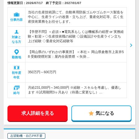
情報更新日：2026/07/17 終了予定日：2027/01/07
当社の生産技術課にて、自動車用防振ゴムやゴムホース製造を
中心に、生産ラインの改善・立ち上げ、量産化対応等、広く生
仕事内容
産技術業務をお任せします。
【学歴不問】＜必須＞■電気系もしくは機械系の経歴 or 実務経
験＜歓迎＞◇生産技術職の経験 ◇設備設計や生産ライン立ち
対象と
上げ経験 ◇量産化対応経験等
なる方
【岡山県のいずれかの事業所】 ＜本社＞ 岡山県倉敷市上富井5
8 受動喫煙対策：屋内全面禁煙 ＜矢掛…
勤務地
350万円～600万円
初年度
年収
月給231,000円～340,000円 ※経験・スキルを考慮し、優遇し
ます ※試用期間3ヶ月あり（待遇に変更なし）…
給与
求人詳細を見る
気になる
志望動機・自己PR不要