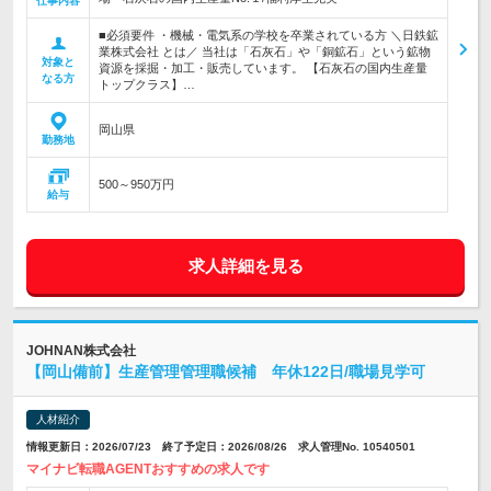
仕事内容
■必須要件 ・機械・電気系の学校を卒業されている方 ＼日鉄鉱
業株式会社 とは／ 当社は「石灰石」や「銅鉱石」という鉱物
対象と
資源を採掘・加工・販売しています。 【石灰石の国内生産量
なる方
トップクラス】…
岡山県
勤務地
500～950万円
給与
求人詳細を見る
JOHNAN株式会社
【岡山備前】生産管理管理職候補 年休122日/職場見学可
人材紹介
情報更新日：2026/07/23 終了予定日：2026/08/26 求人管理No. 10540501
マイナビ転職AGENTおすすめの求人です