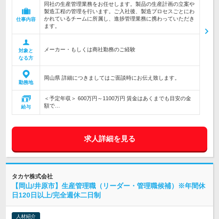
同社の生産管理業務をお任せします。製品の生産計画の立案や
製造工程の管理を行います。ご入社後、製造プロセスごとにわ
かれているチームに所属し、進捗管理業務に携わっていただき
仕事内容
ます。
メーカー・もしくは商社勤務のご経験
対象と
なる方
岡山県 詳細につきましてはご面談時にお伝え致します。
勤務地
＜予定年収＞ 600万円～1100万円 賃金はあくまでも目安の金
額で…
給与
求人詳細を見る
タカヤ株式会社
【岡山/井原市】生産管理職（リーダー・管理職候補）※年間休
日120日以上/完全週休二日制
人材紹介