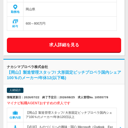
岡山県
勤務地
600～800万円
給与
求人詳細を見る
ナカシマプロペラ株式会社
【岡山】製造管理スタッフ/ 大形固定ピッチプロペラ国内シェア
100％のメーカー/年休12(以下略)
人材紹介
情報更新日：2026/07/22 終了予定日：2026/08/25 求人管理No. 10555778
マイナビ転職AGENTおすすめの求人です
【岡山】製造管理スタッフ/ 大形固定ピッチプロペラ国内シェ
ア100％のメーカー/年休120日以上
仕事内容
【必須】 ものづくりへの興味・関心 Microsoft（Outlook、Exc