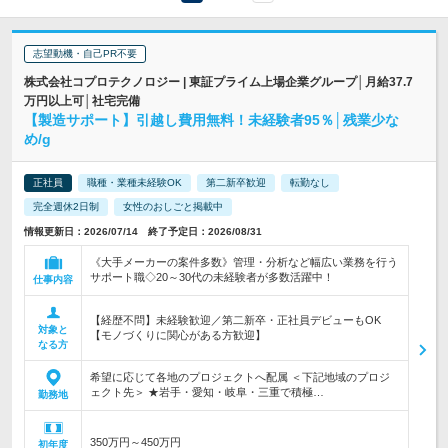
志望動機・自己PR不要
株式会社コプロテクノロジー | 東証プライム上場企業グループ│月給37.7
万円以上可│社宅完備
【製造サポート】引越し費用無料！未経験者95％│残業少な
め/g
正社員
職種・業種未経験OK
第二新卒歓迎
転勤なし
完全週休2日制
女性のおしごと掲載中
情報更新日：2026/07/14 終了予定日：2026/08/31
《大手メーカーの案件多数》管理・分析など幅広い業務を行う
サポート職◇20～30代の未経験者が多数活躍中！
仕事内容
【経歴不問】未経験歓迎／第二新卒・正社員デビューもOK
対象と
【モノづくりに関心がある方歓迎】
なる方
希望に応じて各地のプロジェクトへ配属 ＜下記地域のプロジ
ェクト先＞ ★岩手・愛知・岐阜・三重で積極…
勤務地
350万円～450万円
初年度