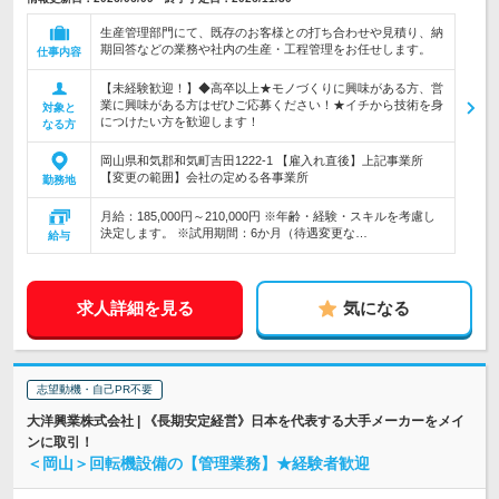
生産管理部門にて、既存のお客様との打ち合わせや見積り、納
期回答などの業務や社内の生産・工程管理をお任せします。
仕事内容
【未経験歓迎！】◆高卒以上★モノづくりに興味がある方、営
業に興味がある方はぜひご応募ください！★イチから技術を身
対象と
につけたい方を歓迎します！
なる方
岡山県和気郡和気町吉田1222-1 【雇入れ直後】上記事業所
【変更の範囲】会社の定める各事業所
勤務地
月給：185,000円～210,000円 ※年齢・経験・スキルを考慮し
決定します。 ※試用期間：6か月（待遇変更な…
給与
求人詳細を見る
気になる
志望動機・自己PR不要
大洋興業株式会社 | 《長期安定経営》日本を代表する大手メーカーをメイ
ンに取引！
＜岡山＞回転機設備の【管理業務】★経験者歓迎