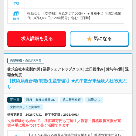
年収
転勤なし 【交替制】月給34万7,560円～＋各種手当 ※固定残業
代（4万3,460円／20時間分）含む 【日勤】…
給与
求人詳細を見る
気になる
志望動機・自己PR不要
株式会社本宏製作所 | 業界シェアトップクラス│土日祝休み│賞与年2回│退
職金制度
【技術系総合職(製造/生産管理)】★約半数が未経験入社/夜勤な
し
正社員
職種・業種未経験OK
第二新卒歓迎
転勤なし
女性のおしごと掲載中
情報更新日：2026/07/31 終了予定日：2026/09/14
＼未経験から始めて、月収35万円も可能！／教育・資格取得支援が充
実⇒手に職をつけて長く活躍できます
【イチから学べる教育＆資格取得支援あり】希望や適性に合わ