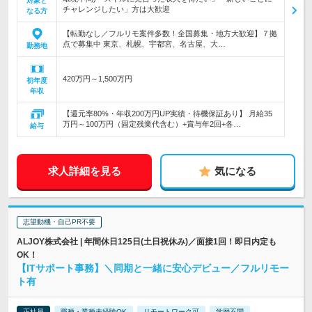
対象と
チャレンジしたい」方は大歓迎
なる方
【転勤なし／フルリモ案件多数！全国募集・地方大歓迎】７拠
点で募集中 東京、札幌、宇都宮、名古屋、大…
勤務地
420万円～1,500万円
初年度
年収
【還元率80%・年収200万円UP実績・待機保証あり】 月給35
万円～100万円（固定残業代含む）+賞与年2回+各…
給与
求人詳細を見る
気になる
志望動機・自己PR不要
ALJOY株式会社 | 年間休日125日(土日祝休み)／面接1回！即日内定も
OK！
【ITサポート事務】＼同期と一緒に安心デビュー／フルリモー
ト有
正社員
職種・業種未経験OK
リモートワーク可
学歴不問