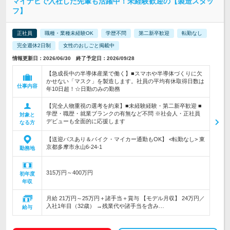
マイナビで入社した先輩も活躍中！未経験歓迎の【製造スタッ
フ】
正社員
職種・業種未経験OK
学歴不問
第二新卒歓迎
転勤なし
完全週休2日制
女性のおしごと掲載中
情報更新日：2026/06/30 終了予定日：2026/09/28
【急成長中の半導体産業で働く】■スマホや半導体づくりに欠
かせない「マスク」を製造します。社員の平均有休取得日数は
仕事内容
年10日超！☆日勤のみの勤務
【完全人物重視の選考を約束】■未経験経験・第二新卒歓迎 ■
学歴・職歴・就業ブランクの有無など不問 ※社会人・正社員
対象と
デビューも全面的に応援します
なる方
【送迎バスあり＆バイク・マイカー通勤もOK】 <転勤なし> 東
京都多摩市永山6-24-1
勤務地
315万円～400万円
初年度
年収
月給 21万円～25万円＋諸手当＋賞与 【モデル月収】 24万円／
入社1年目（32歳） →残業代や諸手当を含み…
給与