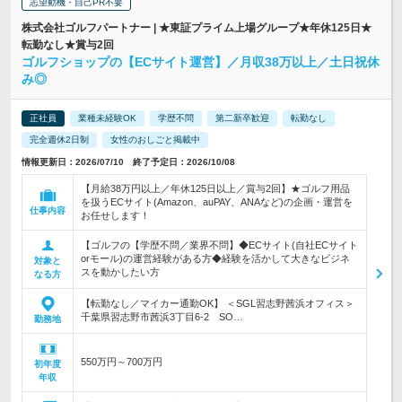
志望動機・自己PR不要
株式会社ゴルフパートナー | ★東証プライム上場グループ★年休125日★
転勤なし★賞与2回
ゴルフショップの【ECサイト運営】／月収38万以上／土日祝休
み◎
正社員
業種未経験OK
学歴不問
第二新卒歓迎
転勤なし
完全週休2日制
女性のおしごと掲載中
情報更新日：2026/07/10 終了予定日：2026/10/08
【月給38万円以上／年休125日以上／賞与2回】★ゴルフ用品
を扱うECサイト(Amazon、auPAY、ANAなど)の企画・運営を
仕事内容
お任せします！
【ゴルフの【学歴不問／業界不問】◆ECサイト(自社ECサイト
orモール)の運営経験がある方◆経験を活かして大きなビジネ
対象と
スを動かしたい方
なる方
【転勤なし／マイカー通勤OK】 ＜SGL習志野茜浜オフィス＞
千葉県習志野市茜浜3丁目6-2 SO…
勤務地
550万円～700万円
初年度
年収