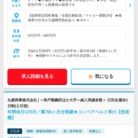
す！／◆37歳以下※◆要普免（AT限定不可）★学歴・経歴・
対象と
性別不問！人柄重視の採用です
なる方
【福岡県苅田町募集／全国応募歓迎／マイカー通勤OK】 ★独
身寮や社宅＆引越費用負担あり ★UIター…
勤務地
470万円～690万円
初年度
年収
月給21万500円～32万円+諸手当＋賞与年2回（実績5.1ヶ月
分） ★経験やスキルにより給与を決定致します。…
給与
求人詳細を見る
気になる
丸菱商事株式会社 | ＜神戸製鋼所ほか大手へ納入実績多数＞ ◎完全週休2
日制(土日祝)
年間休日125日／賞与6ヶ月分実績★コンベアベルト等の【技術
職】
正社員
職種・業種未経験OK
第二新卒歓迎
転勤なし