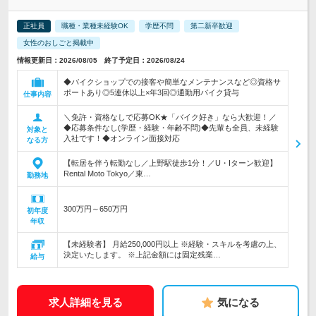
正社員
職種・業種未経験OK
学歴不問
第二新卒歓迎
女性のおしごと掲載中
情報更新日：2026/08/05 終了予定日：2026/08/24
◆バイクショップでの接客や簡単なメンテナンスなど◎資格サ
ポートあり◎5連休以上×年3回◎通勤用バイク貸与
仕事内容
＼免許・資格なしで応募OK★「バイク好き」なら大歓迎！／
◆応募条件なし(学歴・経験・年齢不問)◆先輩も全員、未経験
対象と
入社です！◆オンライン面接対応
なる方
【転居を伴う転勤なし／上野駅徒歩1分！／U・Iターン歓迎】
Rental Moto Tokyo／東…
勤務地
300万円～650万円
初年度
年収
【未経験者】 月給250,000円以上 ※経験・スキルを考慮の上、
決定いたします。 ※上記金額には固定残業…
給与
求人詳細を見る
気になる