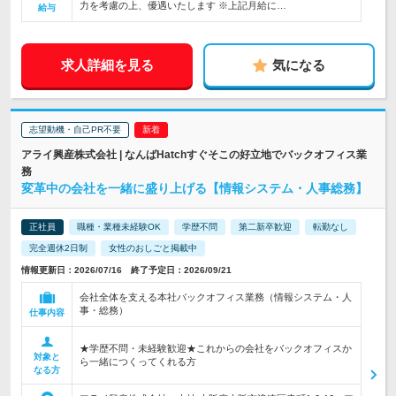
力を考慮の上、優遇いたします ※上記月給に…
給与
求人詳細を見る
気になる
志望動機・自己PR不要
アライ興産株式会社 | なんばHatchすぐそこの好立地でバックオフィス業
務
変革中の会社を一緒に盛り上げる【情報システム・人事総務】
正社員
職種・業種未経験OK
学歴不問
第二新卒歓迎
転勤なし
完全週休2日制
女性のおしごと掲載中
情報更新日：2026/07/16 終了予定日：2026/09/21
会社全体を支える本社バックオフィス業務（情報システム・人
事・総務）
仕事内容
★学歴不問・未経験歓迎★これからの会社をバックオフィスか
対象と
ら一緒につくってくれる方
なる方