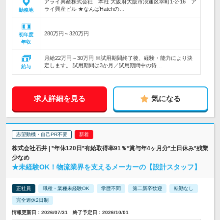
アライ興産株式会社 本社 大阪府大阪市浪速区幸町1-2-16 ア
ライ興産ビル ★なんばHatchの…
勤務地
280万円～320万円
初年度
年収
月給22万円～30万円 ※試用期間終了後、経験・能力により決
定します。 試用期間は3か月／試用期間中の待…
給与
求人詳細を見る
気になる
志望動機・自己PR不要
株式会社石井 | *年休120日*有給取得率91％*賞与年4ヶ月分*土日休み*残業
少なめ
★未経験OK！物流業界を支えるメーカーの【設計スタッフ】
正社員
職種・業種未経験OK
学歴不問
第二新卒歓迎
転勤なし
完全週休2日制
情報更新日：2026/07/31 終了予定日：2026/10/01