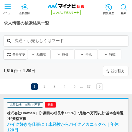
メニュー
会員登録
閲覧履歴
検索
求人情報の検索結果一覧
流通・小売もしくはフード
勤務地
職種
年収
特徴
条件変更
1,810
1
50
件中
-
件
並び替え
1
2
3
4
5
37
…
志望動機・自己PR不要
株式会社Dowhen | 【1期目の成長率325％】*月給25万円以上*基本定時退
社*資格支援
バイク好きを仕事に！未経験からバイクメカニックへ｜年休
120日