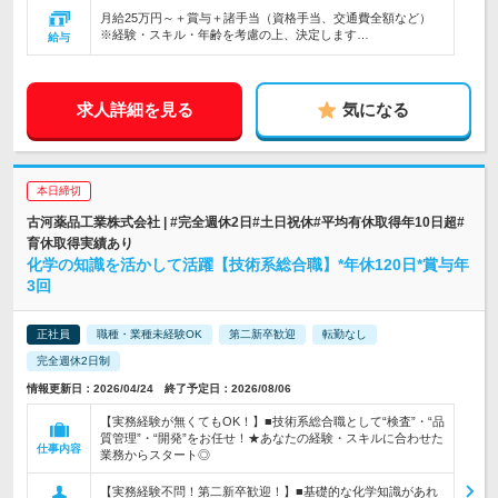
月給25万円～＋賞与＋諸手当（資格手当、交通費全額など）
※経験・スキル・年齢を考慮の上、決定します…
給与
求人詳細を見る
気になる
本日締切
古河薬品工業株式会社 | #完全週休2日#土日祝休#平均有休取得年10日超#
育休取得実績あり
化学の知識を活かして活躍【技術系総合職】*年休120日*賞与年
3回
正社員
職種・業種未経験OK
第二新卒歓迎
転勤なし
完全週休2日制
情報更新日：2026/04/24 終了予定日：2026/08/06
【実務経験が無くてもOK！】■技術系総合職として“検査”・“品
質管理”・“開発”をお任せ！★あなたの経験・スキルに合わせた
仕事内容
業務からスタート◎
【実務経験不問！第二新卒歓迎！】■基礎的な化学知識があれ