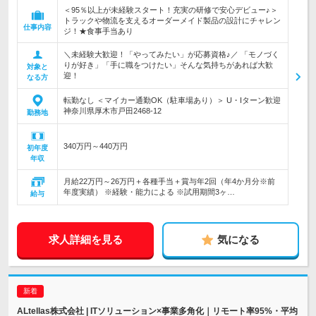
＜95％以上が未経験スタート！充実の研修で安心デビュー♪＞
トラックや物流を支えるオーダーメイド製品の設計にチャレン
仕事内容
ジ！★食事手当あり
＼未経験大歓迎！「やってみたい」が応募資格♪／ 「モノづく
りが好き」「手に職をつけたい」そんな気持ちがあれば大歓
対象と
迎！
なる方
転勤なし ＜マイカー通勤OK（駐車場あり）＞ U・Iターン歓迎
神奈川県厚木市戸田2468-12
勤務地
340万円～440万円
初年度
年収
月給22万円～26万円＋各種手当＋賞与年2回（年4か月分※前
年度実績） ※経験・能力による ※試用期間3ヶ…
給与
求人詳細を見る
気になる
ALtellas株式会社 | ITソリューション×事業多角化｜リモート率95%・平均