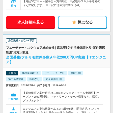
【月給38万円～＋諸手当＋賞与2回】 ※経験やスキルを考慮の
うえ決定します。 ※上記には固定残業代（44,…
給与
求人詳細を見る
気になる
志望動機・自己PR不要
フューチャー・スクウェア株式会社 | 還元率80%*待機保証あり*案件選択
制度*地方大歓迎
全国募集/フルリモ案件多数★年収200万円UP実績【ITエンジニ
ア】
正社員
業種未経験OK
リモートワーク可
学歴不問
第二新卒歓迎
転勤なし
完全週休2日制
情報更新日：2026/07/24 終了予定日：2026/09/10
【前給保証／案件選択は100%エンジニア／チーム参画可】オ
ープン・Web系開発、ネットワーク・サーバ構築など、幅広い
仕事内容
プロジェクト！
エンジニアの実務経験がある方(経験年数、開発言語/インフラ
環境不問)「スキルに見合った収入を得たい」「新しいことに