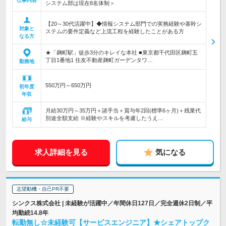
仕事内容
システム部は現在8名体制＞
【20～30代活躍中】◆情報システム部門での実務経験や基幹シ
対象と
ステムの要件定義など上流工程を経験したことがある方
なる方
★「麹町駅」徒歩3分のキレイな本社 ■東京都千代田区麹町五
丁目1番地1 住友不動産麹町ガーデンタワ…
勤務地
550万円～650万円
初年度
年収
月給30万円～35万円＋諸手当＋賞与年2回(標準6ヶ月)＋残業代
別途全額支給 ※経験やスキルを考慮したうえ…
給与
求人詳細を見る
気になる
志望動機・自己PR不要
シンクス株式会社 | 未経験が活躍中／年間休日127日／完全週休2日制／平
均勤続14.8年
転勤無し☆未経験可【サービスエンジニア】★シェアトップク