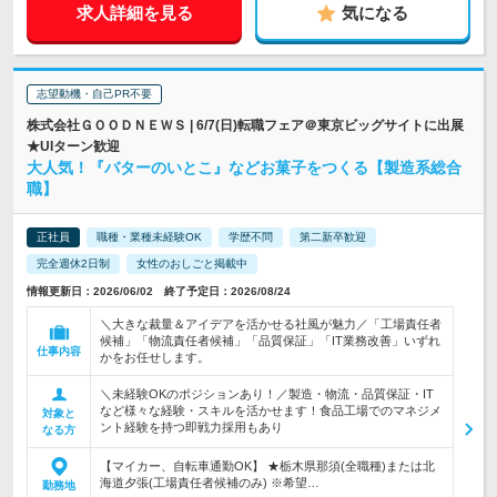
求人詳細を見る
気になる
志望動機・自己PR不要
株式会社ＧＯＯＤＮＥＷＳ | 6/7(日)転職フェア＠東京ビッグサイトに出展
★UIターン歓迎
大人気！『バターのいとこ』などお菓子をつくる【製造系総合
職】
正社員
職種・業種未経験OK
学歴不問
第二新卒歓迎
完全週休2日制
女性のおしごと掲載中
情報更新日：2026/06/02 終了予定日：2026/08/24
＼大きな裁量＆アイデアを活かせる社風が魅力／「工場責任者
候補」「物流責任者候補」「品質保証」「IT業務改善」いずれ
仕事内容
かをお任せします。
＼未経験OKのポジションあり！／製造・物流・品質保証・IT
など様々な経験・スキルを活かせます！食品工場でのマネジメ
対象と
ント経験を持つ即戦力採用もあり
なる方
【マイカー、自転車通勤OK】 ★栃木県那須(全職種)または北
海道夕張(工場責任者候補のみ) ※希望…
勤務地