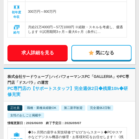
300万円～800万円
初年度
年収
月給21万4000円～57万1000円 ※経験・スキルを考慮し、優遇
します ※試用期間3ヶ月～最大6ヶ月（条件に…
給与
求人詳細を見る
気になる
株式会社サードウェーブ | ハイパフォーマンスPC「GALLERIA」やPC専
門店「ドスパラ」の運営
PC専門店の【サポートスタッフ】完全週休2日◆残業10h◆研
修充実
正社員
職種・業種未経験OK
第二新卒歓迎
完全週休2日制
女性のおしごと掲載中
情報更新日：2026/06/09 終了予定日：2026/09/07
◆3ヶ月間の座学＆実技研修で"ゼロ"からスタート◆PCやスマ
ホなどデジタル機器の修理・お客様対応をお任せします！《残