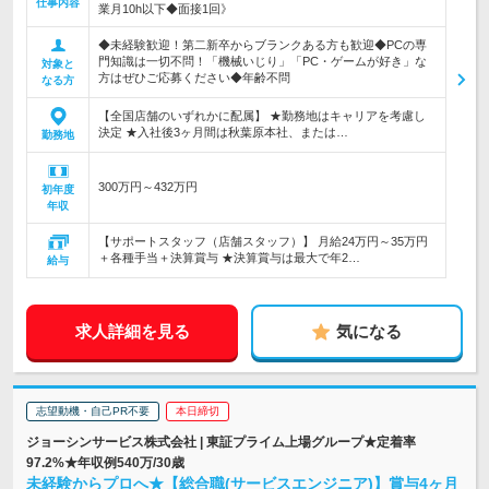
仕事内容
業月10h以下◆面接1回》
◆未経験歓迎！第二新卒からブランクある方も歓迎◆PCの専
門知識は一切不問！「機械いじり」「PC・ゲームが好き」な
対象と
方はぜひご応募ください◆年齢不問
なる方
【全国店舗のいずれかに配属】 ★勤務地はキャリアを考慮し
決定 ★入社後3ヶ月間は秋葉原本社、または…
勤務地
300万円～432万円
初年度
年収
【サポートスタッフ（店舗スタッフ）】 月給24万円～35万円
＋各種手当＋決算賞与 ★決算賞与は最大で年2…
給与
求人詳細を見る
気になる
志望動機・自己PR不要
本日締切
ジョーシンサービス株式会社 | 東証プライム上場グループ★定着率
97.2%★年収例540万/30歳
未経験からプロへ★【総合職(サービスエンジニア)】賞与4ヶ月