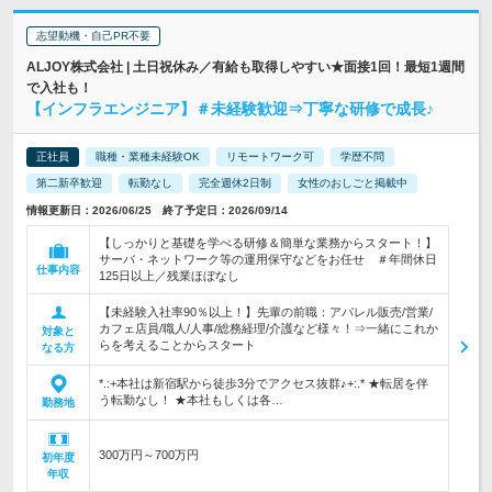
志望動機・自己PR不要
ALJOY株式会社 | 土日祝休み／有給も取得しやすい★面接1回！最短1週間
で入社も！
【インフラエンジニア】＃未経験歓迎⇒丁寧な研修で成長♪
正社員
職種・業種未経験OK
リモートワーク可
学歴不問
第二新卒歓迎
転勤なし
完全週休2日制
女性のおしごと掲載中
情報更新日：2026/06/25 終了予定日：2026/09/14
【しっかりと基礎を学べる研修＆簡単な業務からスタート！】
サーバ・ネットワーク等の運用保守などをお任せ ＃年間休日
仕事内容
125日以上／残業ほぼなし
【未経験入社率90％以上！】先輩の前職：アパレル販売/営業/
カフェ店員/職人/人事/総務経理/介護など様々！⇒一緒にこれか
対象と
らを考えることからスタート
なる方
*.:+本社は新宿駅から徒歩3分でアクセス抜群♪+:.* ★転居を伴
う転勤なし！ ★本社もしくは各…
勤務地
300万円～700万円
初年度
年収