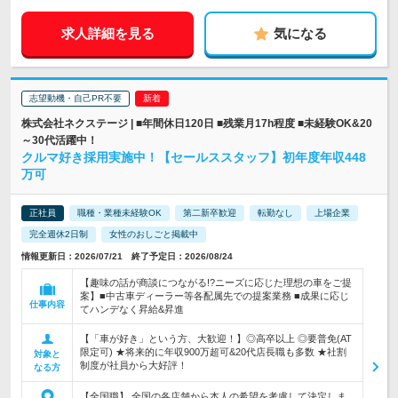
求人詳細を見る
気になる
志望動機・自己PR不要
株式会社ネクステージ | ■年間休日120日 ■残業月17h程度 ■未経験OK&20
～30代活躍中！
クルマ好き採用実施中！【セールススタッフ】初年度年収448
万可
正社員
職種・業種未経験OK
第二新卒歓迎
転勤なし
上場企業
完全週休2日制
女性のおしごと掲載中
情報更新日：2026/07/21 終了予定日：2026/08/24
【趣味の話が商談につながる!?ニーズに応じた理想の車をご提
案】■中古車ディーラー等各配属先での提案業務 ■成果に応じ
仕事内容
てハンデなく昇給&昇進
【「車が好き」という方、大歓迎！】◎高卒以上 ◎要普免(AT
限定可) ★将来的に年収900万超可&20代店長職も多数 ★社割
対象と
制度が社員から大好評！
なる方
【全国職】 全国の各店舗から本人の希望を考慮して決定しま