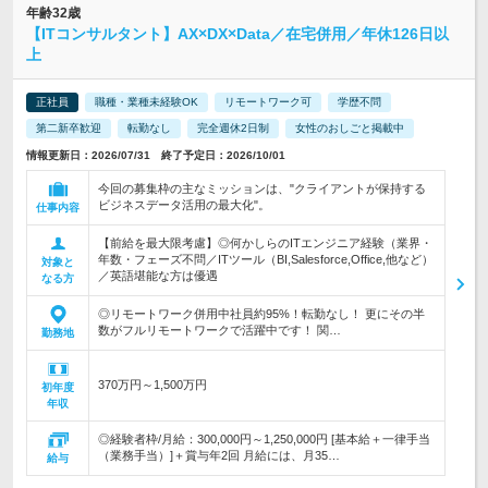
年齢32歳
【ITコンサルタント】AX×DX×Data／在宅併用／年休126日以
上
正社員
職種・業種未経験OK
リモートワーク可
学歴不問
第二新卒歓迎
転勤なし
完全週休2日制
女性のおしごと掲載中
情報更新日：2026/07/31 終了予定日：2026/10/01
今回の募集枠の主なミッションは、"クライアントが保持する
ビジネスデータ活用の最大化"。
仕事内容
【前給を最大限考慮】◎何かしらのITエンジニア経験（業界・
年数・フェーズ不問／ITツール（BI,Salesforce,Office,他など）
対象と
／英語堪能な方は優遇
なる方
◎リモートワーク併用中社員約95%！転勤なし！ 更にその半
数がフルリモートワークで活躍中です！ 関…
勤務地
370万円～1,500万円
初年度
年収
◎経験者枠/月給：300,000円～1,250,000円 [基本給＋一律手当
（業務手当）]＋賞与年2回 月給には、月35…
給与