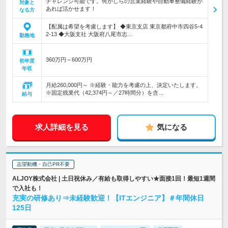
チャレンジ可能です。何かしらの営業経験や自動車整備経験が
対象と
あれば活かせます！
なる方
【配属は希望を考慮します】 ◆東京支店 東京都府中市四谷5-4
2-13 ◆大阪支社 大阪府八尾市志…
勤務地
360万円～600万円
初年度
年収
月給260,000円～ ※経験・能力を考慮の上、決定いたします。
※固定残業代（42,374円～／27時間分）を含…
給与
求人詳細を見る
気になる
志望動機・自己PR不要
ALJOY株式会社 | 土日祝休み／有給も取得しやすい★面接1回！最短1週間
で入社も！
充実の研修あり⇒未経験歓迎！【ITエンジニア】＃年間休日
125日