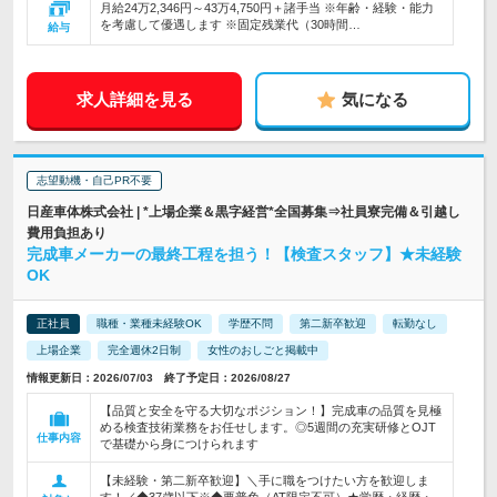
月給24万2,346円～43万4,750円＋諸手当 ※年齢・経験・能力
を考慮して優遇します ※固定残業代（30時間…
給与
求人詳細を見る
気になる
志望動機・自己PR不要
日産車体株式会社 | *上場企業＆黒字経営*全国募集⇒社員寮完備＆引越し
費用負担あり
完成車メーカーの最終工程を担う！【検査スタッフ】★未経験
OK
正社員
職種・業種未経験OK
学歴不問
第二新卒歓迎
転勤なし
上場企業
完全週休2日制
女性のおしごと掲載中
情報更新日：2026/07/03 終了予定日：2026/08/27
【品質と安全を守る大切なポジション！】完成車の品質を見極
める検査技術業務をお任せします。◎5週間の充実研修とOJT
仕事内容
で基礎から身につけられます
【未経験・第二新卒歓迎】＼手に職をつけたい方を歓迎しま