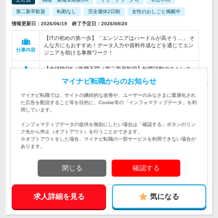
第二新卒歓迎
転勤なし
完全週休2日制
女性のおしごと掲載中
情報更新日：2026/06/19 終了予定日：2026/08/20
【ITの初めの第一歩】「エンジニアはハードルが高そう…」 そ
んな方にもおすすめ！データ入力や資料作成などを通じてエン
仕事内容
ジニアを助ける事務ワーク！
【未経験OK／学歴不問／第二新卒歓迎】転職活動でストレス
溜める必要なくないですか？自己肯定感↑↑巷で噂の？「励まし
対象と
マイナビ転職からのお知らせ
面接」実施中！
なる方
マイナビ転職では、サイトの継続的な改善や、ユーザーのみなさまに最適化され
*.:+本社は新宿駅から徒歩3分でアクセス抜群♪+:.* ★転居を伴
た広告を配信すること等を目的に、Cookie等の「インフォマティブデータ」を利
う転勤なし！ ★本社もしくは各…
勤務地
用しています。
インフォマティブデータの提供を無効にしたい場合は「確認する」ボタンのリン
ク先から停止（オプトアウト）を行うことができます。
300万円～700万円
初年度
※オプトアウトをした場合、マイナビ転職の一部サービスを利用できない場合が
年収
あります。
月給25万円～＋賞与＋諸手当（資格手当、交通費全額など）
※経験・スキル・年齢を考慮の上、決定します…
給与
閉じる
確認する
求人詳細を見る
気になる