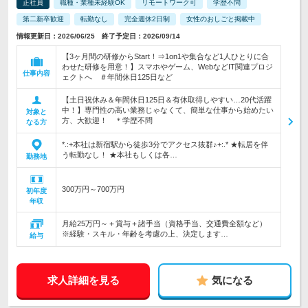
正社員
職種・業種未経験OK
リモートワーク可
学歴不問
第二新卒歓迎
転勤なし
完全週休2日制
女性のおしごと掲載中
情報更新日：2026/06/25 終了予定日：2026/09/14
【3ヶ月間の研修からStart！⇒1on1や集合など1人ひとりに合
わせた研修を用意！】スマホやゲーム、WebなどIT関連プロジ
仕事内容
ェクトへ ＃年間休日125日など
【土日祝休み＆年間休日125日＆有休取得しやすい…20代活躍
中！】専門性の高い業務じゃなくて、簡単な仕事から始めたい
対象と
方、大歓迎！ ＊学歴不問
なる方
*.:+本社は新宿駅から徒歩3分でアクセス抜群♪+:.* ★転居を伴
う転勤なし！ ★本社もしくは各…
勤務地
300万円～700万円
初年度
年収
月給25万円～＋賞与＋諸手当（資格手当、交通費全額など）
※経験・スキル・年齢を考慮の上、決定します…
給与
求人詳細を見る
気になる