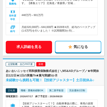
す。 【募集エリア】 北海道／青森県／宮城…
勤務地
448万円～901万円
初年度
年収
月給320,000円～644,000円 ★2026年4月、給与のベースアップ
(1.6万円)を行いました！ ※試用期間3か月(…
給与
求人詳細を見る
気になる
志望動機・自己PR不要
あいおいニッセイ同和損害保険株式会社 | ＼MS&ADグループ／★年間休
日122日★1日の実働7h★賞与実績5か月
未経験から挑戦も可能！【技術アジャスター】土日祝休み♪
正社員
職種・業種未経験OK
第二新卒歓迎
完全週休2日制
情報更新日：2026/07/17 終了予定日：2026/08/20
【技術アジャスターって？】 自動車事故の際に、車両の損害