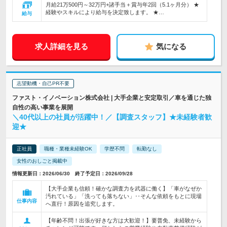
月給21万500円～32万円+諸手当＋賞与年2回（5.1ヶ月分） ★
経験やスキルにより給与を決定致します。 ★…
給与
求人詳細を見る
気になる
志望動機・自己PR不要
ファスト・イノベーション株式会社 | 大手企業と安定取引／車を通じた独
自性の高い事業を展開
＼40代以上の社員が活躍中！／【調査スタッフ】★未経験者歓
迎★
正社員
職種・業種未経験OK
学歴不問
転勤なし
女性のおしごと掲載中
情報更新日：2026/06/30 終了予定日：2026/09/28
【大手企業も信頼！確かな調査力を武器に働く】「車がなぜか
汚れている」「洗っても落ちない」‥そんな依頼をもとに現場
仕事内容
へ直行！原因を追究します。
【年齢不問！出張が好きな方は大歓迎！】要普免、未経験から