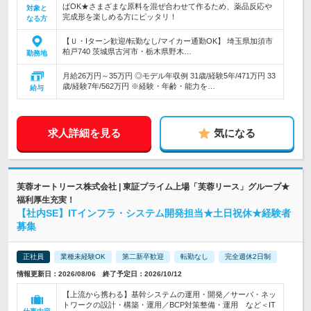
ばOK★さまざまな原料を混ぜ合わせて作るため、薬品反応や
対象と
完成形を楽しめる方にピッタリ！
なる方
【Ｕ・Iターン歓迎/転勤なし/マイカー通勤OK】 埼玉県加須市
柏戸740 茨城県古河市・栃木県野木…
勤務地
月給26万円～35万円 ◎モデル年収例 31歳/経験5年/471万円 33
歳/経験7年/562万円 ※経験・年齢・能力を…
給与
求人詳細を見る
気になる
芙蓉オートリース株式会社 | 東証プライム上場「芙蓉リース」グループ★
福利厚生充実！
【社内SE】ITインフラ・システム開発担当★土日祝休★経験者
募集
正社員
業種未経験OK
第二新卒歓迎
転勤なし
完全週休2日制
情報更新日：2026/08/06 終了予定日：2026/10/12
【上流から携わる】基幹システムの運用・開発／サーバ・ネッ
トワークの設計・構築・運用／BCP対策整備・運用 など＜IT