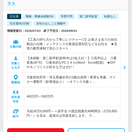
ラス
正社員
職種・業種未経験OK
学歴不問
第二新卒歓迎
転勤なし
完全週休2日制
女性のおしごと掲載中
情報更新日：2026/07/23 終了予定日：2026/08/31
【工具の持ち方から丁寧にレクチャー◎】お客さま先での自社
製品の点検・メンテナンスや新規設置対応などをお任せ ★充
仕事内容
実の教育体制で安心スタート
【未経験・第二新卒歓迎/昨年は3名入社！】◎高卒以上 ◎要
普免(AT可) ◎基本的なPCスキル(Word・Excel程度) ★DIY
対象と
やモノづくりが好きな方はぜひ！
なる方
大阪府吹田市・埼玉県越谷市の2拠点採用！希望を考慮。マイ
カー通勤可（駐車場あり） ＜オフィス大阪＞…
勤務地
400万円～500万円
初年度
年収
月給26万5,000円～＋諸手当 ※固定残業代40時間分（5万8,850
円～）を含み、超過分は別途支給します。 ※…
給与