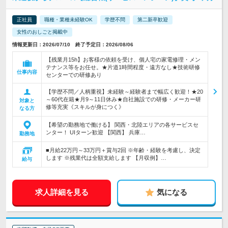
正社員
職種・業種未経験OK
学歴不問
第二新卒歓迎
女性のおしごと掲載中
情報更新日：2026/07/10 終了予定日：2026/08/06
【残業月15h】お客様の依頼を受け、個人宅の家電修理・メン
テナンス等をお任せ。★片道1時間程度・遠方なし★技術研修
仕事内容
センターでの研修あり
【学歴不問／人柄重視】未経験～経験者まで幅広く歓迎！★20
～60代在籍★月9～11日休み★自社施設での研修・メーカー研
対象と
修等充実《スキルが身につく》
なる方
【希望の勤務地で働ける】 関西・北陸エリアの各サービスセ
ンター！ UIターン歓迎 【関西】 兵庫…
勤務地
■月給22万円～33万円＋賞与2回 ※年齢・経験を考慮し、決定
します ※残業代は全額支給します 【月収例】…
給与
求人詳細を見る
気になる