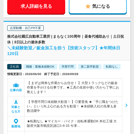
求人詳細を見る
気になる
志望動機・自己PR不要
株式会社國広自動車工業所 | まもなく100周年｜昼食代補助あり｜土日祝
休｜8日以上の連休多数
＼未経験歓迎／鈑金加工を担う【技術スタッフ】★年間休日
120日
正社員
職種・業種未経験OK
学歴不問
第二新卒歓迎
転勤なし
情報更新日：2026/06/30 終了予定日：2026/09/28
【 まずは簡単な作業からお任せ！ 】大型トラックなどの鈑金
作業を手がける仕事です。★工具の名前や使い方から丁寧にお
仕事内容
教えします！
【 学歴不問◎未経験大歓迎！ 】◎要普免 ★「手に職をつけた
い」という向上心のある方を歓迎！ ★未経験入社の先輩も多
対象と
数活躍中
なる方
★転勤なし ★マイカー・バイク・自転車通勤OK 本社工場 大
阪府大阪市鶴見区諸口1-6-15 今津…
勤務地