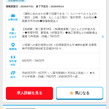
完全週休2日制
情報更新日：2026/07/31 終了予定日：2026/09/14
《適性に合わせた仕事で活躍できる！》コンベヤベルトなどの
「据付・点検・交換」もしくは工程の「進行管理」をお任せ◆
仕事内容
残業月平均10h◆研修制度あり
【未経験・第二新卒OK】＜転職者多数！ほとんどが中途入社
＞◆学歴不問、要普免（AT限定可）◆施工管理などの経験者は
対象と
優遇 ◎年収例：29歳／750万円
なる方
☆現場への直行直帰もOK ☆社用車貸与も可 ■神出倉庫 兵庫県
神戸市西区神出町五百蔵29-53 ※…
勤務地
420万円～700万円
初年度
年収
月給25万円～42万円 ＼＼賞与実績6ヶ月分以上支給／／ ★モ
デル年収例：29歳／750万円（月給36万円＋諸…
給与
求人詳細を見る
気になる