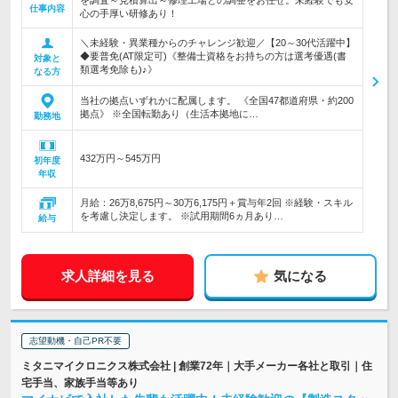
を調査～見積算出～修理工場との調整をお任せ。未経験でも安
仕事内容
心の手厚い研修あり！
＼未経験・異業種からのチャレンジ歓迎／【20～30代活躍中】
◆要普免(AT限定可)《整備士資格をお持ちの方は選考優遇(書
対象と
類選考免除も)♪》
なる方
当社の拠点いずれかに配属します。 《全国47都道府県・約200
拠点》 ※全国転勤あり（生活本拠地に…
勤務地
432万円～545万円
初年度
年収
月給：26万8,675円～30万6,175円＋賞与年2回 ※経験・スキル
を考慮し決定します。 ※試用期間6ヵ月あり…
給与
求人詳細を見る
気になる
志望動機・自己PR不要
ミタニマイクロニクス株式会社 | 創業72年｜大手メーカー各社と取引｜住
宅手当、家族手当等あり