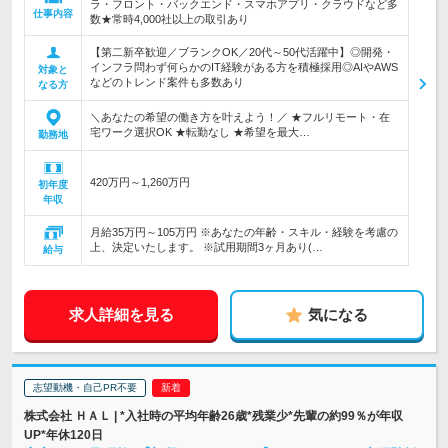
ラ・フロント・バックエンド・スマホアプリ・クラウドなど多
仕事内容
数★常時4,000社以上の取引あり
【第二新卒歓迎／ブランクOK／20代～50代活躍中】◎開発・
インフラ問わず何らかのIT経験がある方を積極採用◎AIやAWS
対象と
などのトレンド案件も多数あり
なる方
＼あなたの希望の働き方を叶えよう！／ ★フルリモート・在
宅ワーク選択OK ★転勤なし ★希望を最大…
勤務地
420万円～1,260万円
初年度
年収
月給35万円～105万円 ※あなたの年齢・スキル・経験を考慮の
上、決定いたします。 ※試用期間3ヶ月あり(…
給与
求人詳細を見る
気になる
志望動機・自己PR不要
株式会社 ＨＡＬ | *入社時の平均年齢26歳*残業少*先輩の約99％が年収
UP*年休120日