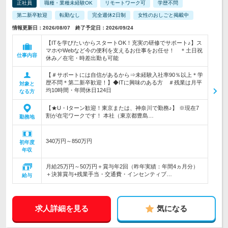
正社員
職種・業種未経験OK
リモートワーク可
学歴不問
第二新卒歓迎
転勤なし
完全週休2日制
女性のおしごと掲載中
情報更新日：2026/08/07 終了予定日：2026/09/24
【ITを学びたいからスタートOK！充実の研修でサポート♪】ス
マホやWebなど今の便利を支えるお仕事をお任せ！ ＊土日祝
仕事内容
休み／在宅・時差出勤も可能
【＃サポートには自信があるから⇒未経験入社率90％以上＊学
歴不問＊第二新卒歓迎！】◆ITに興味のある方 ＃残業は月平
対象と
均10時間・年間休日124日
なる方
【★U・Iターン歓迎！東京または、神奈川で勤務♪】 ※現在7
割が在宅ワークです！ 本社（東京都豊島…
勤務地
340万円～850万円
初年度
年収
月給25万円～50万円＋賞与年2回（昨年実績：年間4ヵ月分）
＋決算賞与+残業手当・交通費・インセンティブ…
給与
求人詳細を見る
気になる