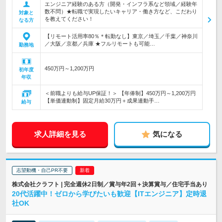
エンジニア経験のある方（開発・インフラ系など領域／経験年
数不問）★転職で実現したいキャリア・働き方など、こだわり
対象と
を教えてください！
なる方
【リモート活用率80％＊転勤なし】東京／埼玉／千葉／神奈川
／大阪／京都／兵庫 ★フルリモートも可能…
勤務地
450万円～1,200万円
初年度
年収
＜前職よりも給与UP保証！＞ 【年俸制】450万円～1,200万円
【単価連動制】固定月給30万円＋成果連動手…
給与
求人詳細を見る
気になる
志望動機・自己PR不要
株式会社クラフト | 完全週休2日制／賞与年2回＋決算賞与／住宅手当あり
20代活躍中！ゼロから学びたいも歓迎【ITエンジニア】定時退
社OK