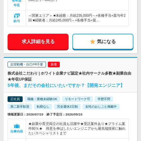
初年度
年収
＜関東エリア＞ ■未経験：月給235,000円～+各種手当+賞与年2
回 ■経験者：月給245,000円～+各種手当+賞…
給与
求人詳細を見る
気になる
志望動機・自己PR不要
株式会社こだわり | ホワイト企業ナビ認定★社内サークル多数★副業自由
★年収UP保証
5年後、まだその会社にいたいですか？【開発エンジニア】
正社員
職種・業種未経験OK
リモートワーク可
学歴不問
第二新卒歓迎
転勤なし
完全週休2日制
女性のおしごと掲載中
情報更新日：2026/07/10 終了予定日：2026/09/10
★副業や育児両立の社員も活躍中★受託案件あり★プライム案
件80％★ 得意を伸ばしたいエンジニアから最先端技術に触れ
仕事内容
たいスペシャリストまで