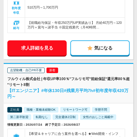
510万円～1,700万円
初年度
年収
【前職給与保証・年収250万円UP実績あり】 月給40万円～120
万円＋賞与＋諸手当 ※固定残業代（月40時間…
給与
求人詳細を見る
気になる
志望動機・自己PR不要
フルウィル株式会社 | 年収UP率100％*フルリモ可*前給保証*還元率80％超
*リモート8割
【ITエンジニア】#年休130日#残業月平均7h#初年度年収420万
円～
正社員
職種・業種未経験OK
リモートワーク可
学歴不問
第二新卒歓迎
転勤なし
完全週休2日制
女性のおしごと掲載中
情報更新日：2026/07/24 終了予定日：2026/08/27
【希望＆キャリアに合う案件を選べる】★Web開発・インフ