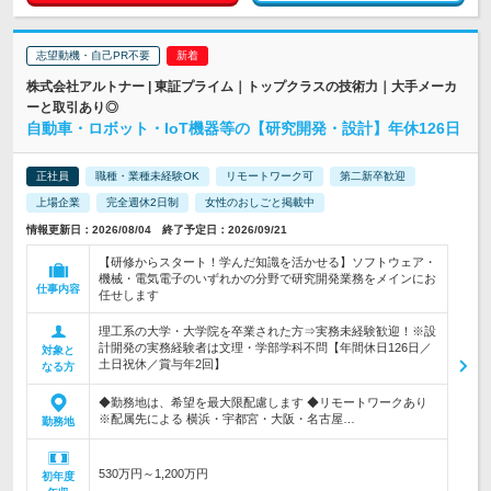
志望動機・自己PR不要
株式会社アルトナー | 東証プライム｜トップクラスの技術力｜大手メーカ
ーと取引あり◎
自動車・ロボット・IoT機器等の【研究開発・設計】年休126日
正社員
職種・業種未経験OK
リモートワーク可
第二新卒歓迎
上場企業
完全週休2日制
女性のおしごと掲載中
情報更新日：2026/08/04 終了予定日：2026/09/21
【研修からスタート！学んだ知識を活かせる】ソフトウェア・
機械・電気電子のいずれかの分野で研究開発業務をメインにお
仕事内容
任せします
理工系の大学・大学院を卒業された方⇒実務未経験歓迎！※設
計開発の実務経験者は文理・学部学科不問【年間休日126日／
対象と
土日祝休／賞与年2回】
なる方
◆勤務地は、希望を最大限配慮します ◆リモートワークあり
※配属先による 横浜・宇都宮・大阪・名古屋…
勤務地
530万円～1,200万円
初年度