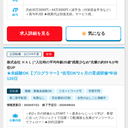
年収
月給30万3000円～64万3000円＋諸手当（付加賃金手当など）
＋賞与年2回 ★残業代は別途支給。サービス残…
給与
求人詳細を見る
気になる
志望動機・自己PR不要
株式会社 ＨＡＬ | *入社時の平均年齢26歳*残業少なめ*先輩の約99％が年
収UP
★未経験OK【プログラマー】*在宅OK*2ヶ月の育成研修*年休
120日
正社員
職種・業種未経験OK
リモートワーク可
学歴不問
第二新卒歓迎
転勤なし
完全週休2日制
女性のおしごと掲載中
情報更新日：2026/07/21 終了予定日：2026/08/24
＜約2ヶ月の研修からSTART！＞基本からじっくり学び、希望
に沿ったプロジェクトで活躍！◎配属後も先輩がマンツーマン
仕事内容
でフォロー！★20代活躍中