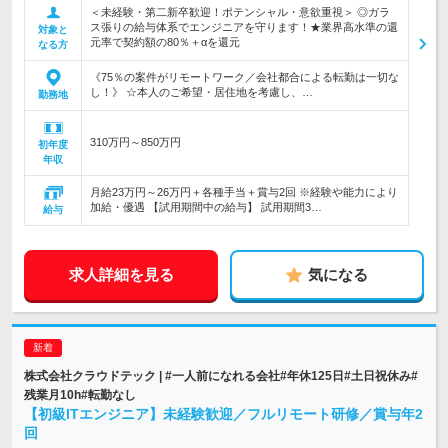
＜未経験・第二新卒歓迎！ポテンシャル・意欲重視＞ ◎ガラ
ス張りの給与体系でエンジニアを守ります！★業界高水準の還
対象と
元率で契約額の80％＋αを還元
なる方
《75％の案件がリモートワーク／会社都合による転勤は一切な
し！》 ☆本人のご希望・居住地を考慮し、…
勤務地
310万円～850万円
初年度
年収
月給23万円～26万円＋各種手当＋賞与2回 ※経験や能力により
加給・優遇 【試用期間中の給与】 試用期間3…
給与
求人詳細を見る
気になる
株式会社クラウドテック | #一人前になれる会社#年休125日#土日祝休み#
残業月10h#転勤なし
【初級ITエンジニア】未経験歓迎／フルリモート研修／賞与年2
回