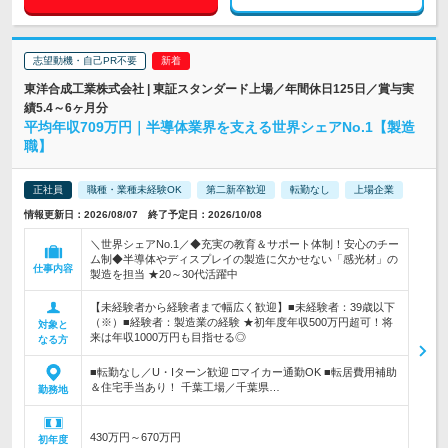
志望動機・自己PR不要
東洋合成工業株式会社 | 東証スタンダード上場／年間休日125日／賞与実
績5.4～6ヶ月分
平均年収709万円｜半導体業界を支える世界シェアNo.1【製造
職】
正社員
職種・業種未経験OK
第二新卒歓迎
転勤なし
上場企業
情報更新日：2026/08/07 終了予定日：2026/10/08
＼世界シェアNo.1／◆充実の教育＆サポート体制！安心のチー
ム制◆半導体やディスプレイの製造に欠かせない「感光材」の
仕事内容
製造を担当 ★20～30代活躍中
【未経験者から経験者まで幅広く歓迎】■未経験者：39歳以下
（※）■経験者：製造業の経験 ★初年度年収500万円超可！将
対象と
来は年収1000万円も目指せる◎
なる方
■転勤なし／U・Iターン歓迎 □マイカー通勤OK ■転居費用補助
＆住宅手当あり！ 千葉工場／千葉県…
勤務地
430万円～670万円
初年度