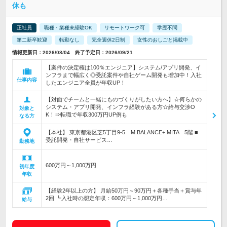
休も
正社員
職種・業種未経験OK
リモートワーク可
学歴不問
第二新卒歓迎
転勤なし
完全週休2日制
女性のおしごと掲載中
情報更新日：2026/08/04 終了予定日：2026/09/21
【案件の決定権は100％エンジニア】システム/アプリ開発、イ
ンフラまで幅広く◎受託案件や自社ゲーム開発も増加中！入社
仕事内容
したエンジニア全員が年収UP！
【対面でチームと一緒にものづくりがしたい方へ】☆何らかの
システム・アプリ開発、インフラ経験がある方☆給与交渉O
対象と
K！⇒転職で年収300万円UP例も
なる方
【本社】 東京都港区芝5丁目9‐5 M.BALANCE+ MITA 5階 ■
受託開発・自社サービス…
勤務地
600万円～1,000万円
初年度
年収
【経験2年以上の方】 月給50万円～90万円＋各種手当＋賞与年
2回 ┗入社時の想定年収：600万円～1,000万円…
給与