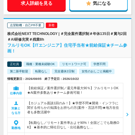
求人詳細を見る
気になる
志望動機・自己PR不要
株式会社NEXT TECHNOLOGY | ＃完全案件選択制＃年休135日＃賞与2回
＃AI研修充実＃残業8h
フルリモOK【ITエンジニア】住宅手当有★前給保証★チーム参
画！
正社員
職種・業種未経験OK
リモートワーク可
学歴不問
第二新卒歓迎
転勤なし
完全週休2日制
女性のおしごと掲載中
情報更新日：2026/08/05 終了予定日：2026/10/22
【前給保証／案件選択制／還元率最大90％】フルリモートOK
★AI案件多数あり★チーム参画可能！
仕事内容
【カジュアル面談1回のみ！】★学歴不問★開発・インフラに
関する何らかの知識をお持ちの方(案件・言語不問)★地方在住
対象と
者も多数活躍中
なる方
【転勤なし／リモート案件率およそ90%！全国どこでも勤務O
K】 ★基本的に帰社日なし・出社義務なし…
勤務地