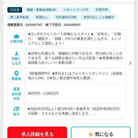
正社員
職種・業種未経験OK
リモートワーク可
学歴不問
第二新卒歓迎
転勤なし
完全週休2日制
女性のおしごと掲載中
情報更新日：2026/07/07 終了予定日：2026/09/07
★3ヵ月のフルリモート研修からスタート★「好奇心」「行動
力」「継続力」「経験」の4つの要素を満たしながら、エンジ
仕事内容
ニアとして成長しよう！
★好奇心旺盛な方、積極的に行動できる方、学び続けることが
できる方、色々な経験を積みたい方は大歓迎！★異業種出身の
対象と
未経験入社メンバー多数活躍！
なる方
【研修期間中】 ■本社またはフルリモートオンライン（全国各
地からOK） □本社／東京都中央区八重洲…
勤務地
350万円～1,000万円
初年度
年収
■月給25万円以上＋賞与年2回＋各種手当（想定年収350万円）
※経験・スキルなどを考慮し決定します。 …
給与
求人詳細を見る
気になる