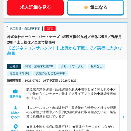
求人詳細を見る
気になる
志望動機・自己PR不要
株式会社オーツー・パートナーズ | 継続支援90％超／年休125日／残業月
20h／土日祝休／全国で勤務可
【ビジネスコンサルタント】上流から下流まで／実行に大きな
裁量
正社員
職種・業種未経験OK
リモートワーク可
転勤なし
完全週休2日制
女性のおしごと掲載中
情報更新日：2026/07/10 終了予定日：2026/08/27
製造業の業務課題・組織課題を解決◆現場と深く関われる◆大
手企業からベンチャー企業までクライアント多数◆継続支援依
仕事内容
頼9割以上
【コンサルタント未経験歓迎】製造業から転身など様々な経歴
の先輩達が活躍中／本質的な組織変革に取り組みたい方／製造
対象と
業に危機感を感じている方
なる方
★日本全国を拠点に勤務可能！ ★東北や九州に在住しながら