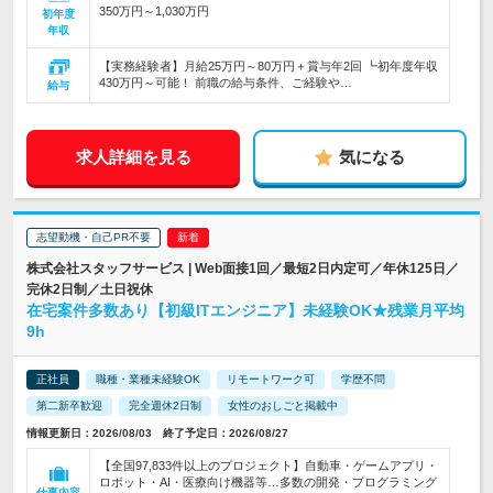
350万円～1,030万円
初年度
年収
【実務経験者】月給25万円～80万円＋賞与年2回 ┗初年度年収
430万円～可能！ 前職の給与条件、ご経験や…
給与
求人詳細を見る
気になる
志望動機・自己PR不要
株式会社スタッフサービス | Web面接1回／最短2日内定可／年休125日／
完休2日制／土日祝休
在宅案件多数あり【初級ITエンジニア】未経験OK★残業月平均
9h
正社員
職種・業種未経験OK
リモートワーク可
学歴不問
第二新卒歓迎
完全週休2日制
女性のおしごと掲載中
情報更新日：2026/08/03 終了予定日：2026/08/27
【全国97,833件以上のプロジェクト】自動車・ゲームアプリ・
ロボット・AI・医療向け機器等…多数の開発・プログラミング
仕事内容