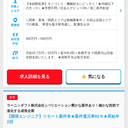
【未経験歓迎】モノづくり・機械好きにピッタリ！★34歳以下
対象と
の方（※）★学歴不問／社会人デビューOK／第二新卒歓迎
なる方
＼関東・東海・関西エリアは積極募集中／ 今回は全国エリア
での募集。 希望を最大限考慮し、配属先を決…
勤務地
300万円～500万円
初年度
年収
月給20.7万円～33万円＋賞与年2回＋各種手当 ※残業代は別途
全額支給いたします。 ★資格手当は毎月支給…
給与
求人詳細を見る
気になる
ラーニンギフト株式会社 | バリエーション豊かな案件あり！確かな技術で
進化する成長企業
【開発エンジニア】リモート案件有★案件還元率82％★昇給年
2回