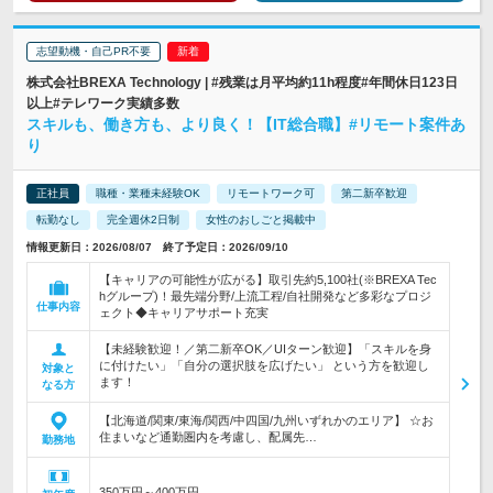
志望動機・自己PR不要
株式会社BREXA Technology | #残業は月平均約11h程度#年間休日123日
以上#テレワーク実績多数
スキルも、働き方も、より良く！【IT総合職】#リモート案件あ
り
正社員
職種・業種未経験OK
リモートワーク可
第二新卒歓迎
転勤なし
完全週休2日制
女性のおしごと掲載中
情報更新日：2026/08/07 終了予定日：2026/09/10
【キャリアの可能性が広がる】取引先約5,100社(※BREXA Tec
hグループ)！最先端分野/上流工程/自社開発など多彩なプロジ
仕事内容
ェクト◆キャリアサポート充実
【未経験歓迎！／第二新卒OK／UIターン歓迎】「スキルを身
に付けたい」「自分の選択肢を広げたい」 という方を歓迎し
対象と
ます！
なる方
【北海道/関東/東海/関西/中四国/九州いずれかのエリア】 ☆お
住まいなど通勤圏内を考慮し、配属先…
勤務地
350万円～400万円