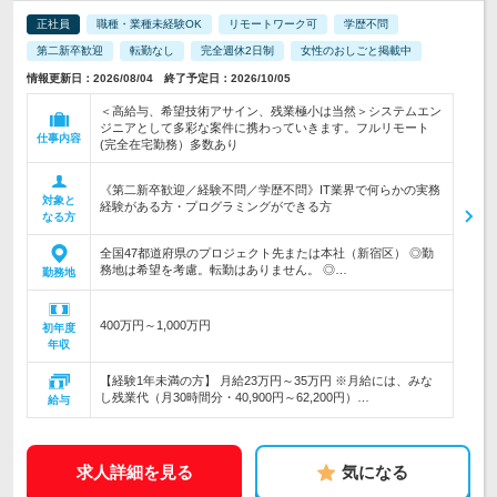
正社員
職種・業種未経験OK
リモートワーク可
学歴不問
第二新卒歓迎
転勤なし
完全週休2日制
女性のおしごと掲載中
情報更新日：2026/08/04 終了予定日：2026/10/05
＜高給与、希望技術アサイン、残業極小は当然＞システムエン
ジニアとして多彩な案件に携わっていきます。フルリモート
仕事内容
(完全在宅勤務）多数あり
《第二新卒歓迎／経験不問／学歴不問》IT業界で何らかの実務
対象と
経験がある方・プログラミングができる方
なる方
全国47都道府県のプロジェクト先または本社（新宿区） ◎勤
務地は希望を考慮。転勤はありません。 ◎…
勤務地
400万円～1,000万円
初年度
年収
【経験1年未満の方】 月給23万円～35万円 ※月給には、みな
し残業代（月30時間分・40,900円～62,200円）…
給与
求人詳細を見る
気になる