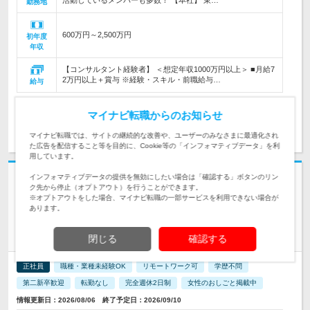
活動しているメンバーも多数！ 【本社】 東…
勤務地
600万円～2,500万円
初年度
年収
【コンサルタント経験者】 ＜想定年収1000万円以上＞ ■月給7
2万円以上＋賞与 ※経験・スキル・前職給与…
給与
マイナビ転職からのお知らせ
求人詳細を見る
気になる
マイナビ転職では、サイトの継続的な改善や、ユーザーのみなさまに最適化され
た広告を配信すること等を目的に、Cookie等の「インフォマティブデータ」を利
用しています。
志望動機・自己PR不要
インフォマティブデータの提供を無効にしたい場合は「確認する」ボタンのリン
ク先から停止（オプトアウト）を行うことができます。
株式会社アフェクター | ■家賃補助95%■定着率95％■有給消化率↑■賞与実
※オプトアウトをした場合、マイナビ転職の一部サービスを利用できない場合が
あります。
績3.5ヶ月
【ものづくりエンジニア】★未経験歓迎★土日祝休★残業10h
以下
閉じる
確認する
正社員
職種・業種未経験OK
リモートワーク可
学歴不問
第二新卒歓迎
転勤なし
完全週休2日制
女性のおしごと掲載中
情報更新日：2026/08/06 終了予定日：2026/09/10