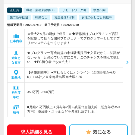
正社員
職種・業種未経験OK
リモートワーク可
学歴不問
第二新卒歓迎
転勤なし
完全週休2日制
女性のおしごと掲載中
情報更新日：2026/07/10 終了予定日：2026/09/10
≪最大2ヵ月の研修で成長！≫◆研修後はプログラミング言語
を駆使して様々な開発プロジェクトでプログラマーとしてアプ
仕事内容
リやシステムをつくります！
★プログラマー育成前提の未経験者採用★文系だから…知識が
ないから…と諦めていた方にこそ、このチャンスを掴んで欲し
対象と
い！★PC初心者でも大丈夫！
なる方
【研修期間中】 ■本社もしくはオンライン（全国各地からO
K） □本社／東京都豊島区南大塚2-26-…
勤務地
350万円～600万円
初年度
年収
■月給25万円以上＋賞与年2回＋残業代全額支給（想定年収350
万円） ※経験・スキルなどを考慮し決定しま…
給与
求人詳細を見る
気になる