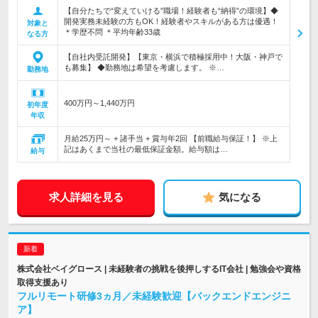
【自分たちで“変えていける”職場！経験者も“納得”の環境】◆
開発実務未経験の方もOK！経験者やスキルがある方は優遇！
対象と
＊学歴不問 ＊平均年齢33歳
なる方
【自社内受託開発】【東京・横浜で積極採用中！大阪・神戸で
も募集】 ◆勤務地は希望を考慮します。 ※…
勤務地
400万円～1,440万円
初年度
年収
月給25万円～ + 諸手当 + 賞与年2回 【前職給与保証！】 ※上
記はあくまで当社の最低保証金額。給与額は…
給与
求人詳細を見る
気になる
株式会社ベイグロース | 未経験者の挑戦を後押しするIT会社 | 勉強会や資格
取得支援あり
フルリモート研修3ヵ月／未経験歓迎【バックエンドエンジニ
ア】