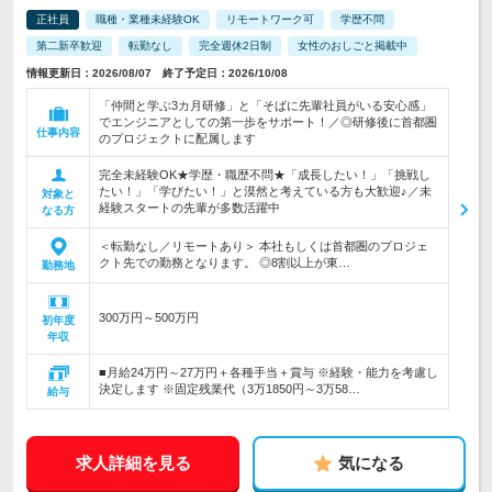
正社員
職種・業種未経験OK
リモートワーク可
学歴不問
第二新卒歓迎
転勤なし
完全週休2日制
女性のおしごと掲載中
情報更新日：2026/08/07 終了予定日：2026/10/08
「仲間と学ぶ3カ月研修」と「そばに先輩社員がいる安心感」
でエンジニアとしての第一歩をサポート！／◎研修後に首都圏
仕事内容
のプロジェクトに配属します
完全未経験OK★学歴・職歴不問★「成長したい！」「挑戦し
たい！」「学びたい！」と漠然と考えている方も大歓迎♪／未
対象と
経験スタートの先輩が多数活躍中
なる方
＜転勤なし／リモートあり＞ 本社もしくは首都圏のプロジェ
クト先での勤務となります。 ◎8割以上が東…
勤務地
300万円～500万円
初年度
年収
■月給24万円～27万円＋各種手当＋賞与 ※経験・能力を考慮し
決定します ※固定残業代（3万1850円～3万58…
給与
求人詳細を見る
気になる