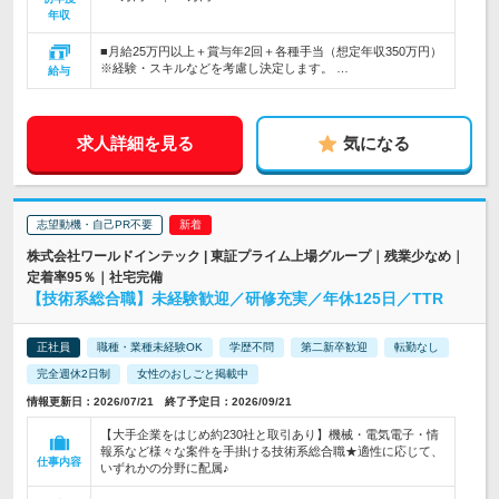
年収
■月給25万円以上＋賞与年2回＋各種手当（想定年収350万円）
※経験・スキルなどを考慮し決定します。 …
給与
求人詳細を見る
気になる
志望動機・自己PR不要
株式会社ワールドインテック | 東証プライム上場グループ｜残業少なめ｜
定着率95％｜社宅完備
【技術系総合職】未経験歓迎／研修充実／年休125日／TTR
正社員
職種・業種未経験OK
学歴不問
第二新卒歓迎
転勤なし
完全週休2日制
女性のおしごと掲載中
情報更新日：2026/07/21 終了予定日：2026/09/21
【大手企業をはじめ約230社と取引あり】機械・電気電子・情
報系など様々な案件を手掛ける技術系総合職★適性に応じて、
仕事内容
いずれかの分野に配属♪