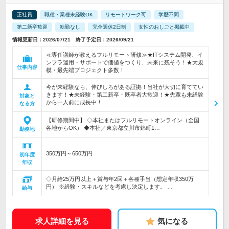
正社員
職種・業種未経験OK
リモートワーク可
学歴不問
第二新卒歓迎
転勤なし
完全週休2日制
女性のおしごと掲載中
情報更新日：2026/07/21 終了予定日：2026/09/21
≪専任講師が教えるフルリモート研修≫★ITシステム開発、イ
ンフラ運用・サポートで価値をつくり、未来に残そう！★大規
仕事内容
模・最先端プロジェクト多数！
今が未経験なら、伸びしろがある証拠！当社が大切に育ててい
きます！★未経験・第二新卒・既卒者大歓迎！★先輩も未経験
対象と
から一人前に成長中！
なる方
【研修期間中】 ◇本社またはフルリモートオンライン（全国
各地からOK） ◆本社／東京都立川市錦町1…
勤務地
350万円～650万円
初年度
年収
◇月給25万円以上＋賞与年2回＋各種手当（想定年収350万
円） ※経験・スキルなどを考慮し決定します。 …
給与
求人詳細を見る
気になる