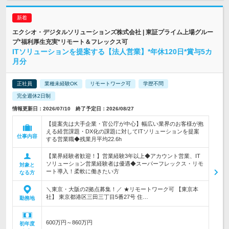
エクシオ・デジタルソリューションズ株式会社 | 東証プライム上場グルー
プ*福利厚生充実*リモート＆フレックス可
ITソリューションを提案する【法人営業】*年休120日*賞与5カ
月分
正社員
業種未経験OK
リモートワーク可
学歴不問
完全週休2日制
情報更新日：2026/07/10 終了予定日：2026/08/27
【提案先は大手企業・官公庁が中心】幅広い業界のお客様が抱
える経営課題・DX化の課題に対してITソリューションを提案
仕事内容
する営業職◆残業月平均22.6h
【業界経験者歓迎！】営業経験3年以上◆アカウント営業、IT
ソリューション営業経験者は優遇◆スーパーフレックス・リモ
対象と
ート導入！柔軟に働きたい方
なる方
＼東京・大阪の2拠点募集！／ ★リモートワーク可 【東京本
社】 東京都港区三田三丁目5番27号 住…
勤務地
600万円～860万円
初年度