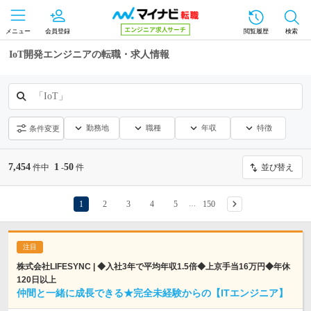
メニュー
会員登録
閲覧履歴
検索
IoT開発エンジニアの転職・求人情報
「IoT」
勤務地
職種
年収
特徴
条件変更
7,454
1
50
件中
-
件
並び替え
1
2
3
4
5
150
…
株式会社LIFESYNC | ◆入社3年で平均年収1.5倍◆上京手当16万円◆年休
120日以上
仲間と一緒に成長できる★完全未経験からの【ITエンジニア】