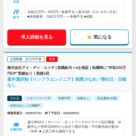
年収
月給21万円～34万円＋各種手当＋賞与2回（5.4～6.0ヶ月分）
■未経験者：月給21万円～＋各種手当 ■経験…
給与
求人詳細を見る
気になる
志望動機・自己PR不要
株式会社アイ・ディ・エイチ | 前職給与＋αを保証｜転職時に"年収200万
円UP"実績あり｜面接1回
案件選択制【インフラエンジニア】残業少なめ／帰社日・日報
なし
正社員
リモートワーク可
学歴不問
転勤なし
完全週休2日制
女性のおしごと掲載中
情報更新日：2026/07/21 終了予定日：2026/09/21
還元率83％｜サーバー・ネットワークやクラウド設計構築、AI
案件など常時1000件から自分で選択可能！平均案件紹介数20
仕事内容
～30件 ★上流工程も挑戦できる