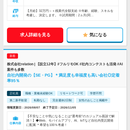
年収
【月給】32万円～＋残業代全額支給 ※年齢、経験、スキルを
考慮し、決定します。 ※試用期間：2ヵ月(同…
給与
求人詳細を見る
気になる
株式会社relation | 【設立12年】#フルリモOK #社内コンテストも活発 #AI
案件も多数
自社内開発の【SE・PG】＊満足度も幸福度も高い会社◎定着
率95％
正社員
職種・業種未経験OK
リモートワーク可
学歴不問
第二新卒歓迎
転勤なし
完全週休2日制
女性のおしごと掲載中
情報更新日：2026/08/07 終了予定日：2026/11/05
【不安なことや気になることは“選考前”のカジュアル面談で解
消！】◆Web、モバイルアプリ、AI、IoTなど自社内受託開発
仕事内容
に配属 ＊希望を100％考慮！