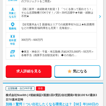
のプロジェクトをご用意♪
【第二新卒・未経験者大歓迎！】「つくる側って面白そう！」
そんな志望動機でOKです！／20～30代活躍中★年齢・経験は
対象と
不問★
なる方
【在宅案件あり】面接地エリアでの就業率92％以上★転居費用
などの寮制度/福利厚生も充実！ 北海道か…
勤務地
300万円～600万円
初年度
年収
◆東京・神奈川・千葉・埼玉勤務:月給24万5,000円～55万円＋
各種手当（残業手当全額支給等） ◆その他の…
給与
求人詳細を見る
気になる
志望動機・自己PR不要
株式会社Noelith | #前給保証#面接1回#受託/自社開発#有休100％#週休3
日?#基本定時
別格！驚愕！つい出社したくなる環境とは？【SE】年160日の