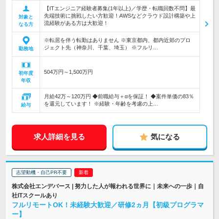
【ITエンジニア経験者募集(1年以上)／学歴・転職回数不問】最
先端技術に挑戦したい方歓迎！AWSなどクラウド設計構築や上
対象と
流経験がある方は大歓迎！
なる方
※転居を伴う転勤はありません ※東京都内、都内近郊のプロ
ジェクト先（神奈川、千葉、埼玉） ※フルリ…
勤務地
504万円～1,500万円
初年度
年収
月給42万～120万円 ◆前職給与＋αを保証！ ◆案件単価の83％
を還元しています！ ※経験・年齢を考慮の上…
給与
求人詳細を見る
気になる
志望動機・自己PR不要
株式会社エンデバース | 努力した人が報われる世界に｜未来への一歩｜自
社ITスクールあり
フルリモートOK！未経験大歓迎／研修2ヵ月【初級プログラマ
ー】