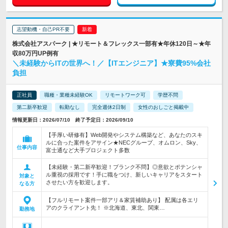
志望動機・自己PR不要
株式会社アスパーク | ★リモート＆フレックス一部有★年休120日～★年
収80万円UP例有
＼未経験からITの世界へ！／【ITエンジニア】★寮費95%会社
負担
正社員
職種・業種未経験OK
リモートワーク可
学歴不問
第二新卒歓迎
転勤なし
完全週休2日制
女性のおしごと掲載中
情報更新日：2026/07/10 終了予定日：2026/09/10
【手厚い研修有】Web開発やシステム構築など、あなたのスキ
ルに合った案件をアサイン★NECグループ、オムロン、Sky、
仕事内容
富士通など大手プロジェクト多数
【未経験・第二新卒歓迎！ブランク不問】◎意欲とポテンシャ
ル重視の採用です！手に職をつけ、新しいキャリアをスタート
対象と
させたい方を歓迎します。
なる方
【フルリモート案件一部アリ＆家賃補助あり】 配属は各エリ
アのクライアント先！ ※北海道、東北、関東…
勤務地