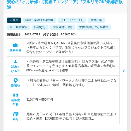
安心の2ヶ月研修♪【初級ITエンジニア】*フルリモOK*未経験歓
迎
正社員
職種・業種未経験OK
リモートワーク可
学歴不問
第二新卒歓迎
転勤なし
完全週休2日制
女性のおしごと掲載中
情報更新日：2026/07/21 終了予定日：2026/08/24
＜約2ヶ月の研修からSTART⇒着実に市場価値の高い人材へ！
＞基本からじっくり学び、希望に沿ったプロジェクトで活躍！
仕事内容
◎なりたいエンジニア像が叶う♪
＜未経験・第二新卒歓迎！意欲重視＞ ◎ガラス張りの給与体
系でエンジニアを守ります！★業界高水準の還元率で契約額の
対象と
80％＋αを還元 ★20代活躍中
なる方
《75％の案件がリモートワーク／会社都合による転勤は一切な
し！》 ☆本人のご希望・居住地を考慮し、…
勤務地
310万円～850万円
初年度
年収
月給23万円～26万円＋各種手当＋賞与2回 ※経験や能力により
加給・優遇 【試用期間中の給与】 試用期間3…
給与