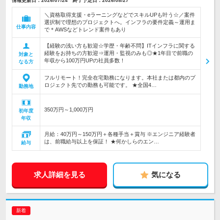
情報更新日：2026/07/24 終了予定日：2026/08/27
＼資格取得支援・eラーニングなどでスキルUPも叶う☆／案件
選択制で理想のプロジェクトへ。インフラの要件定義～運用ま
仕事内容
で＊AWSなどトレンド案件もあり
【経験の浅い方も歓迎☆学歴・年齢不問】ITインフラに関する
経験をお持ちの方歓迎⇒運用・監視のみも◎★1年目で前職の
対象と
年収から100万円UPの社員多数！
なる方
フルリモート！完全在宅勤務になります。本社または都内のプ
ロジェクト先での勤務も可能です。 ★全国4…
勤務地
350万円～1,000万円
初年度
年収
月給：40万円～150万円＋各種手当＋賞与 ※エンジニア経験者
は、前職給与以上を保証！ ★何かしらのエン…
給与
求人詳細を見る
気になる