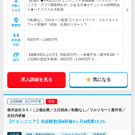
【応募】◆1年以上のITエンジニアの実務経験（システム・イ
ンフラ・アプリ開発問わず）がある方★ポテンシャル採用枠あ
対象と
り★ハイクラスも大歓迎
なる方
◎転勤なし ◎UIターン歓迎 ◎リモートワーク・フルリモート
ワーク実施中 └現在、社員のリモートワ…
勤務地
420万円～1,000万円
初年度
年収
【経験3年以上の方】 月給35万円～＋各種手当＋賞与年2回 ┗
入社時の想定年収例：500万円～1,000万円 ※…
給与
求人詳細を見る
気になる
志望動機・自己PR不要
株式会社ＧＳＩ | 上場企業／土日祝休／転勤なし／フルリモート案件有／
自社内研修
【ITエンジニア】未経験歓迎■研修4ヶ月■残業10.2h
正社員
職種・業種未経験OK
リモートワーク可
学歴不問