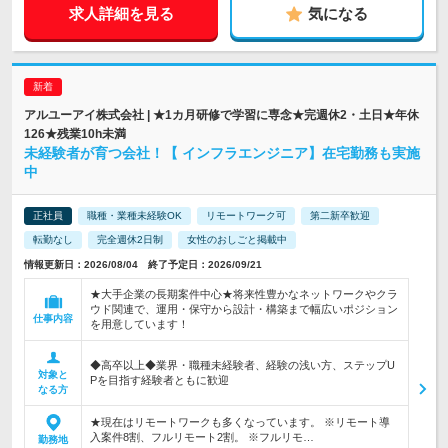
求人詳細を見る
気になる
アルユーアイ株式会社 | ★1カ月研修で学習に専念★完週休2・土日★年休
126★残業10h未満
未経験者が育つ会社！【 インフラエンジニア】在宅勤務も実施
中
正社員
職種・業種未経験OK
リモートワーク可
第二新卒歓迎
転勤なし
完全週休2日制
女性のおしごと掲載中
情報更新日：2026/08/04 終了予定日：2026/09/21
★大手企業の長期案件中心★将来性豊かなネットワークやクラ
ウド関連で、運用・保守から設計・構築まで幅広いポジション
仕事内容
を用意しています！
◆高卒以上◆業界・職種未経験者、経験の浅い方、ステップU
対象と
Pを目指す経験者ともに歓迎
なる方
★現在はリモートワークも多くなっています。 ※リモート導
入案件8割、フルリモート2割。 ※フルリモ…
勤務地