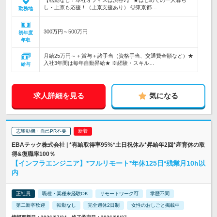
【転勤なし！本社オフィスは渋谷♪】 ★はじめての一人暮ら
し・上京も応援！（上京支援あり） ◎東京都…
勤務地
300万円～500万円
初年度
年収
月給25万円～＋賞与＋諸手当（資格手当、交通費全額など）★
入社3年間は毎年自動昇給★ ※経験・スキル…
給与
求人詳細を見る
気になる
志望動機・自己PR不要
EBAテック株式会社 | *有給取得率95%*土日祝休み*昇給年2回*産育休の取
得&復職率100％
【インフラエンジニア】*フルリモート*年休125日*残業月10h以
内
正社員
職種・業種未経験OK
リモートワーク可
学歴不問
第二新卒歓迎
転勤なし
完全週休2日制
女性のおしごと掲載中