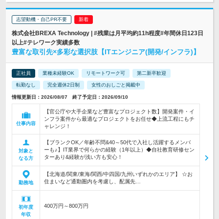
志望動機・自己PR不要
株式会社BREXA Technology | #残業は月平均約11h程度#年間休日123日
以上#テレワーク実績多数
豊富な取引先×多彩な選択肢【ITエンジニア(開発/インフラ)】
正社員
業種未経験OK
リモートワーク可
第二新卒歓迎
転勤なし
完全週休2日制
女性のおしごと掲載中
情報更新日：2026/08/07 終了予定日：2026/09/10
【官公庁や大手企業など豊富なプロジェクト数】開発案件・イ
ンフラ案件から最適なプロジェクトをお任せ◆上流工程にもチ
仕事内容
ャレンジ！
【ブランクOK／年齢不問&40～50代で入社し活躍するメンバ
ーも♪】IT業界で何らかの経験（1年以上）◆自社教育研修セン
対象と
ターあり&経験が浅い方も安心！
なる方
【北海道/関東/東海/関西/中四国/九州いずれかのエリア】 ☆お
住まいなど通勤圏内を考慮し、配属先…
勤務地
400万円～800万円
初年度
年収