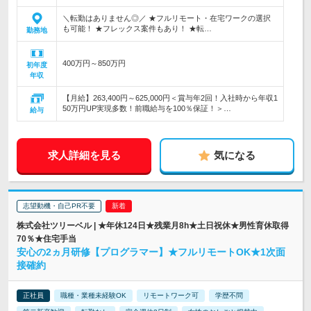
＼転勤はありません◎／ ★フルリモート・在宅ワークの選択
も可能！ ★フレックス案件もあり！ ★転…
勤務地
400万円～850万円
初年度
年収
【月給】263,400円～625,000円＜賞与年2回！入社時から年収1
50万円UP実現多数！前職給与を100％保証！＞…
給与
求人詳細を見る
気になる
志望動機・自己PR不要
株式会社ツリーベル | ★年休124日★残業月8h★土日祝休★男性育休取得
70％★住宅手当
安心の2ヵ月研修【プログラマー】★フルリモートOK★1次面
接確約
正社員
職種・業種未経験OK
リモートワーク可
学歴不問