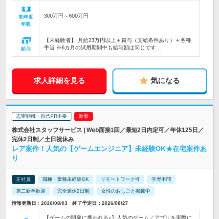
300万円～600万円
初年度
年収
【未経験者】 月給23万円以上＋賞与（支給条件あり）＋各種
手当 ※6カ月の試用期間中も給与額は同じです…
給与
求人詳細を見る
気になる
志望動機・自己PR不要
株式会社スタッフサービス | Web面接1回／最短2日内定可／年休125日／
完休2日制／土日祝休み
レア案件！人気の【ゲームエンジニア】未経験OK★在宅案件あ
り
正社員
職種・業種未経験OK
リモートワーク可
学歴不問
第二新卒歓迎
完全週休2日制
女性のおしごと掲載中
情報更新日：2026/08/03 終了予定日：2026/08/27
【ゲームの開発に携われる♪】人気のゲーム／アプリを実際に