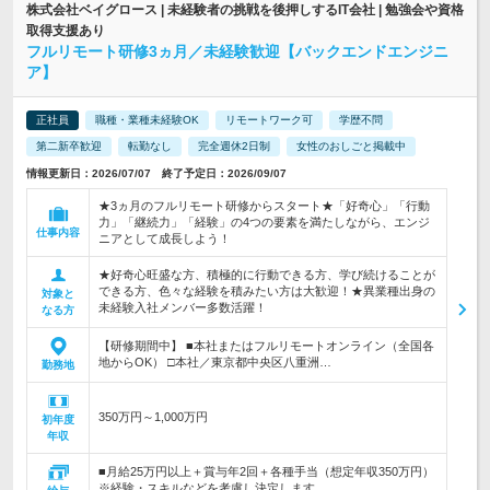
株式会社ベイグロース | 未経験者の挑戦を後押しするIT会社 | 勉強会や資格
取得支援あり
フルリモート研修3ヵ月／未経験歓迎【バックエンドエンジニ
ア】
正社員
職種・業種未経験OK
リモートワーク可
学歴不問
第二新卒歓迎
転勤なし
完全週休2日制
女性のおしごと掲載中
情報更新日：2026/07/07 終了予定日：2026/09/07
★3ヵ月のフルリモート研修からスタート★「好奇心」「行動
力」「継続力」「経験」の4つの要素を満たしながら、エンジ
仕事内容
ニアとして成長しよう！
★好奇心旺盛な方、積極的に行動できる方、学び続けることが
できる方、色々な経験を積みたい方は大歓迎！★異業種出身の
対象と
未経験入社メンバー多数活躍！
なる方
【研修期間中】 ■本社またはフルリモートオンライン（全国各
地からOK） □本社／東京都中央区八重洲…
勤務地
350万円～1,000万円
初年度
年収
■月給25万円以上＋賞与年2回＋各種手当（想定年収350万円）
※経験・スキルなどを考慮し決定します。 …