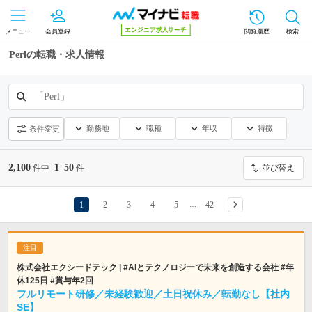
メニュー
会員登録
閲覧履歴
検索
Perlの転職・求人情報
「Perl」
勤務地
職種
年収
特徴
条件変更
2,100
1
50
件中
-
件
並び替え
1
2
3
4
5
42
…
株式会社エクシードテック | #AIとテクノロジーで未来を創造する会社 #年
休125日 #賞与年2回
フルリモート研修／未経験歓迎／土日祝休み／転勤なし【社内
SE】