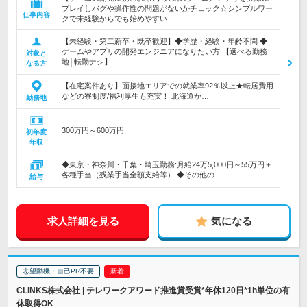
プレイしバグや操作性の問題がないかチェック☆シンプルワー
仕事内容
クで未経験からでも始めやすい
【未経験・第二新卒・既卒歓迎】◆学歴・経験・年齢不問 ◆
ゲームやアプリの開発エンジニアになりたい方 【選べる勤務
対象と
地│転勤ナシ】
なる方
【在宅案件あり】面接地エリアでの就業率92％以上★転居費用
などの寮制度/福利厚生も充実！ 北海道か…
勤務地
300万円～600万円
初年度
年収
◆東京・神奈川・千葉・埼玉勤務:月給24万5,000円～55万円＋
各種手当（残業手当全額支給等） ◆その他の…
給与
求人詳細を見る
気になる
志望動機・自己PR不要
CLINKS株式会社 | テレワークアワード推進賞受賞*年休120日*1h単位の有
休取得OK