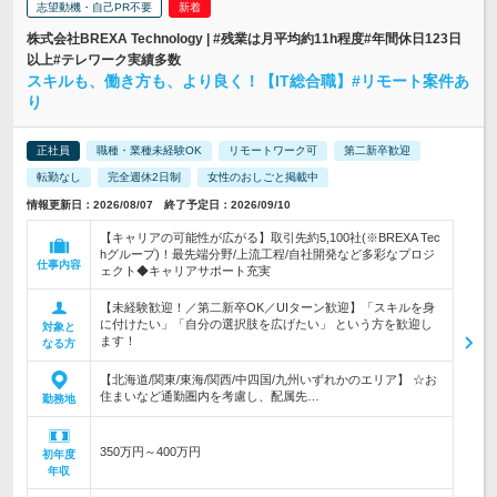
志望動機・自己PR不要
株式会社BREXA Technology | #残業は月平均約11h程度#年間休日123日
以上#テレワーク実績多数
スキルも、働き方も、より良く！【IT総合職】#リモート案件あ
り
正社員
職種・業種未経験OK
リモートワーク可
第二新卒歓迎
転勤なし
完全週休2日制
女性のおしごと掲載中
情報更新日：2026/08/07 終了予定日：2026/09/10
【キャリアの可能性が広がる】取引先約5,100社(※BREXA Tec
hグループ)！最先端分野/上流工程/自社開発など多彩なプロジ
仕事内容
ェクト◆キャリアサポート充実
【未経験歓迎！／第二新卒OK／UIターン歓迎】「スキルを身
に付けたい」「自分の選択肢を広げたい」 という方を歓迎し
対象と
ます！
なる方
【北海道/関東/東海/関西/中四国/九州いずれかのエリア】 ☆お
住まいなど通勤圏内を考慮し、配属先…
勤務地
350万円～400万円
初年度
年収