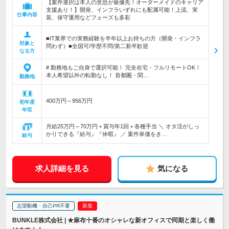
【案件選択は本人の意思が最優先！オーダーメイドのキャリア
支援あり！】開発、インフラいずれにも配属可能！上流、実
仕事内容
装、保守運用などフェーズも多彩
■IT業界での実務経験を半年以上お持ちの方（開発・インフラ
対象と
問わず）■全国可/学歴不問/第二新卒歓迎
なる方
# 勤務地もご自身で選択可能！ 完全在宅・フルリモートOK！
本人希望以外の転勤なし！ 首都圏・関…
勤務地
400万円～956万円
初年度
年収
月給25万円～70万円＋賞与年1回＋各種手当 ＼ オタ活がしっ
かりできる『給与』『休暇』 ／ 案件単価をき…
給与
求人詳細を見る
気になる
志望動機・自己PR不要
BUNKLE株式会社 | ★麻布十番のオシャレな新オフィスで同期と楽しく働