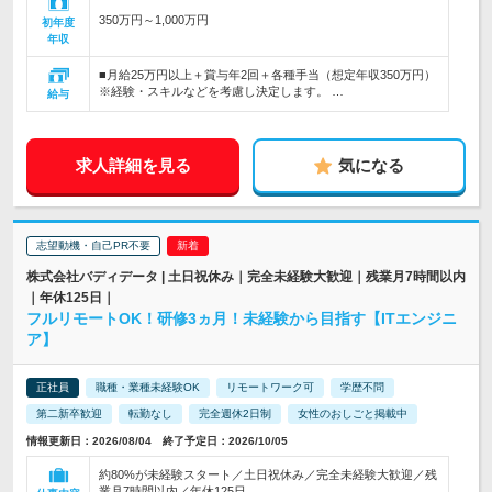
350万円～1,000万円
初年度
年収
■月給25万円以上＋賞与年2回＋各種手当（想定年収350万円）
※経験・スキルなどを考慮し決定します。 …
給与
求人詳細を見る
気になる
志望動機・自己PR不要
株式会社バディデータ | 土日祝休み｜完全未経験大歓迎｜残業月7時間以内
｜年休125日｜
フルリモートOK！研修3ヵ月！未経験から目指す【ITエンジニ
ア】
正社員
職種・業種未経験OK
リモートワーク可
学歴不問
第二新卒歓迎
転勤なし
完全週休2日制
女性のおしごと掲載中
情報更新日：2026/08/04 終了予定日：2026/10/05
約80%が未経験スタート／土日祝休み／完全未経験大歓迎／残
業月7時間以内／年休125日