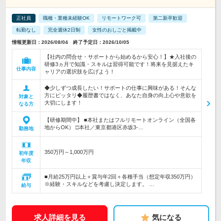
正社員
職種・業種未経験OK
リモートワーク可
第二新卒歓迎
転勤なし
完全週休2日制
女性のおしごと掲載中
情報更新日：2026/08/04 終了予定日：2026/10/05
【社内の問合せ・サポートから始めるから安心！】★入社後の
研修3ヵ月で知識・スキルは習得可能です！将来を見据えたキ
仕事内容
ャリアの選択肢を広げよう！
◆少しずつ成長したい！サポートの仕事に興味がある！そんな
方にピッタリ◆履歴書ではなく、あなた自身の向上心や意欲を
対象と
大切にします！
なる方
【研修期間中】 ■本社またはフルリモートオンライン（全国各
地からOK） □本社／東京都港区赤坂3-…
勤務地
350万円～1,000万円
初年度
年収
■月給25万円以上＋賞与年2回＋各種手当（想定年収350万円）
※経験・スキルなどを考慮し決定します。 …
給与
求人詳細を見る
気になる