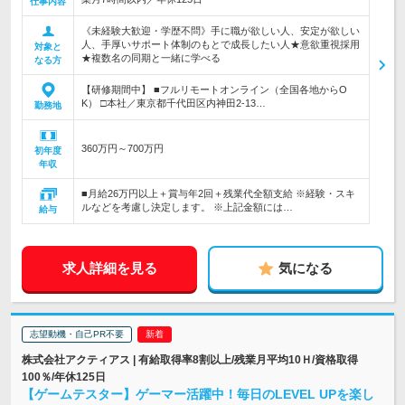
仕事内容
《未経験大歓迎・学歴不問》手に職が欲しい人、安定が欲しい
人、手厚いサポート体制のもとで成長したい人★意欲重視採用
対象と
★複数名の同期と一緒に学べる
なる方
【研修期間中】 ■フルリモートオンライン（全国各地からO
K） □本社／東京都千代田区内神田2-13…
勤務地
360万円～700万円
初年度
年収
■月給26万円以上＋賞与年2回＋残業代全額支給 ※経験・スキ
ルなどを考慮し決定します。 ※上記金額には…
給与
求人詳細を見る
気になる
志望動機・自己PR不要
株式会社アクティアス | 有給取得率8割以上/残業月平均10Ｈ/資格取得
100％/年休125日
【ゲームテスター】ゲーマー活躍中！毎日のLEVEL UPを楽し