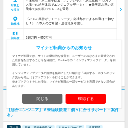
＜未経験・第二新卒歓迎！ポテンシャル・意欲重視＞ ◎ガラ
ス張りの給与体系でエンジニアを守ります！★業界高水準の還
対象と
元率で契約額の80％＋αを還元
なる方
《75％の案件がリモートワーク／会社都合による転勤は一切な
し！》 ☆本人のご希望・居住地を考慮し、…
勤務地
310万円～850万円
初年度
年収
マイナビ転職からのお知らせ
月給23万円～26万円＋各種手当＋賞与2回 ※経験や能力により
マイナビ転職では、サイトの継続的な改善や、ユーザーのみなさまに最適化され
加給・優遇 【試用期間中の給与】 試用期間3…
給与
た広告を配信すること等を目的に、Cookie等の「インフォマティブデータ」を利
用しています。
インフォマティブデータの提供を無効にしたい場合は「確認する」ボタンのリン
求人詳細を見る
気になる
ク先から停止（オプトアウト）を行うことができます。
※オプトアウトをした場合、マイナビ転職の一部サービスを利用できない場合が
あります。
志望動機・自己PR不要
閉じる
確認する
株式会社クラフト | 完全週休2日制／賞与年2回＋決算賞与／住宅手当あり
【総合エンジニア】＃未経験歓迎！個々に合うサポート・案件
有♪
正社員
職種・業種未経験OK
リモートワーク可
学歴不問