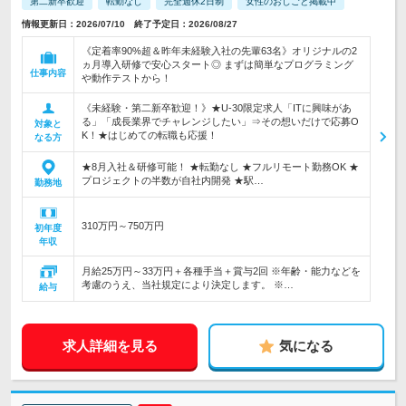
第二新卒歓迎
転勤なし
完全週休2日制
女性のおしごと掲載中
情報更新日：2026/07/10 終了予定日：2026/08/27
《定着率90%超＆昨年未経験入社の先輩63名》オリジナルの2
ヵ月導入研修で安心スタート◎ まずは簡単なプログラミング
仕事内容
や動作テストから！
《未経験・第二新卒歓迎！》★U-30限定求人「ITに興味があ
る」「成長業界でチャレンジしたい」⇒その想いだけで応募O
対象と
K！★はじめての転職も応援！
なる方
★8月入社＆研修可能！ ★転勤なし ★フルリモート勤務OK ★
プロジェクトの半数が自社内開発 ★駅…
勤務地
310万円～750万円
初年度
年収
月給25万円～33万円＋各種手当＋賞与2回 ※年齢・能力などを
考慮のうえ、当社規定により決定します。 ※…
給与
求人詳細を見る
気になる