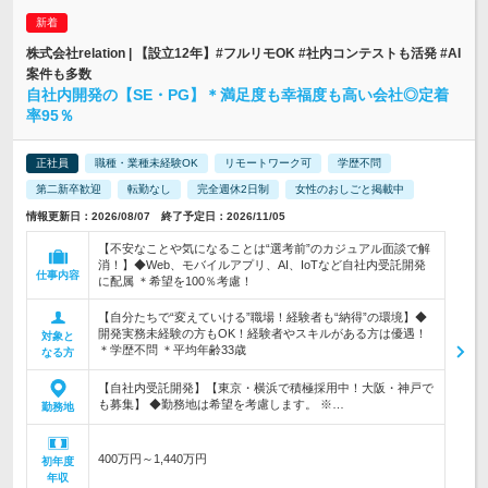
株式会社relation | 【設立12年】#フルリモOK #社内コンテストも活発 #AI
案件も多数
自社内開発の【SE・PG】＊満足度も幸福度も高い会社◎定着
率95％
正社員
職種・業種未経験OK
リモートワーク可
学歴不問
第二新卒歓迎
転勤なし
完全週休2日制
女性のおしごと掲載中
情報更新日：2026/08/07 終了予定日：2026/11/05
【不安なことや気になることは“選考前”のカジュアル面談で解
消！】◆Web、モバイルアプリ、AI、IoTなど自社内受託開発
仕事内容
に配属 ＊希望を100％考慮！
【自分たちで“変えていける”職場！経験者も“納得”の環境】◆
開発実務未経験の方もOK！経験者やスキルがある方は優遇！
対象と
＊学歴不問 ＊平均年齢33歳
なる方
【自社内受託開発】【東京・横浜で積極採用中！大阪・神戸で
も募集】 ◆勤務地は希望を考慮します。 ※…
勤務地
400万円～1,440万円
初年度
年収