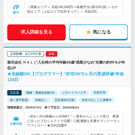
＜関東エリア＞ 月給245,000円~+各種手当+賞与年2回 ＜その
他エリア（上記エリア以外すべて）＞ 月給220,…
給与
求人詳細を見る
気になる
志望動機・自己PR不要
株式会社 ＨＡＬ | *入社時の平均年齢26歳*残業少なめ*先輩の約99％が年
収UP
★未経験OK【プログラマー】*在宅OK*2ヶ月の育成研修*年休
120日
正社員
職種・業種未経験OK
リモートワーク可
学歴不問
第二新卒歓迎
転勤なし
完全週休2日制
女性のおしごと掲載中
情報更新日：2026/07/21 終了予定日：2026/08/24
＜約2ヶ月の研修からSTART！＞基本からじっくり学び、希望
に沿ったプロジェクトで活躍！◎配属後も先輩がマンツーマン
仕事内容
でフォロー！★20代活躍中