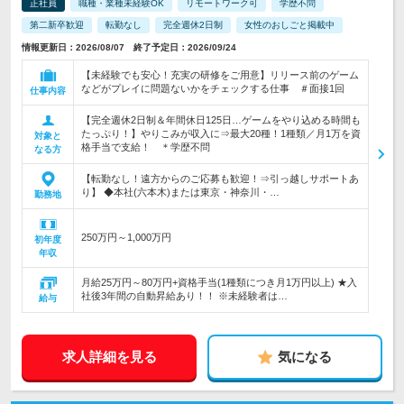
正社員
職種・業種未経験OK
リモートワーク可
学歴不問
第二新卒歓迎
転勤なし
完全週休2日制
女性のおしごと掲載中
情報更新日：2026/08/07 終了予定日：2026/09/24
【未経験でも安心！充実の研修をご用意】リリース前のゲーム
などがプレイに問題ないかをチェックする仕事 ＃面接1回
仕事内容
【完全週休2日制＆年間休日125日…ゲームをやり込める時間も
たっぷり！】やりこみが収入に⇒最大20種！1種類／月1万を資
対象と
格手当で支給！ ＊学歴不問
なる方
【転勤なし！遠方からのご応募も歓迎！⇒引っ越しサポートあ
り】 ◆本社(六本木)または東京・神奈川・…
勤務地
250万円～1,000万円
初年度
年収
月給25万円～80万円+資格手当(1種類につき月1万円以上) ★入
社後3年間の自動昇給あり！！ ※未経験者は…
給与
求人詳細を見る
気になる