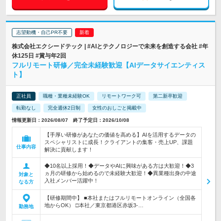
志望動機・自己PR不要
株式会社エクシードテック | #AIとテクノロジーで未来を創造する会社 #年
休125日 #賞与年2回
フルリモート研修／完全未経験歓迎【AIデータサイエンティス
ト】
正社員
職種・業種未経験OK
リモートワーク可
第二新卒歓迎
転勤なし
完全週休2日制
女性のおしごと掲載中
情報更新日：2026/08/07 終了予定日：2026/10/08
【手厚い研修があなたの価値を高める】AIを活用するデータの
スペシャリストに成長！クライアントの集客・売上UP、課題
仕事内容
解決に貢献します！
◆10名以上採用！◆データやAIに興味がある方は大歓迎！◆3
ヵ月の研修から始めるので未経験大歓迎！◆異業種出身の中途
対象と
入社メンバー活躍中！
なる方
【研修期間中】 ■本社またはフルリモートオンライン（全国各
地からOK） □本社／東京都港区赤坂3-…
勤務地