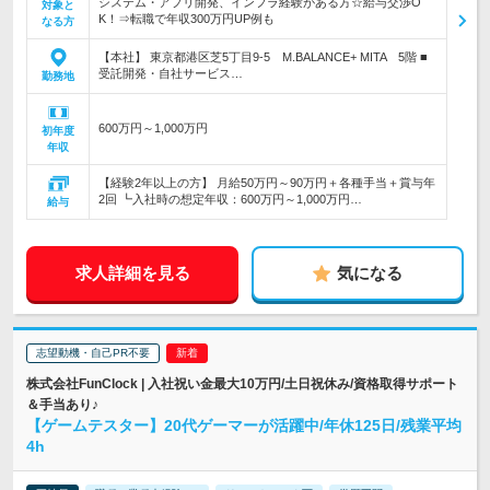
システム・アプリ開発、インフラ経験がある方☆給与交渉O
対象と
K！⇒転職で年収300万円UP例も
なる方
【本社】 東京都港区芝5丁目9‐5 M.BALANCE+ MITA 5階 ■
受託開発・自社サービス…
勤務地
600万円～1,000万円
初年度
年収
【経験2年以上の方】 月給50万円～90万円＋各種手当＋賞与年
2回 ┗入社時の想定年収：600万円～1,000万円…
給与
求人詳細を見る
気になる
志望動機・自己PR不要
株式会社FunClock | 入社祝い金最大10万円/土日祝休み/資格取得サポート
＆手当あり♪
【ゲームテスター】20代ゲーマーが活躍中/年休125日/残業平均
4h