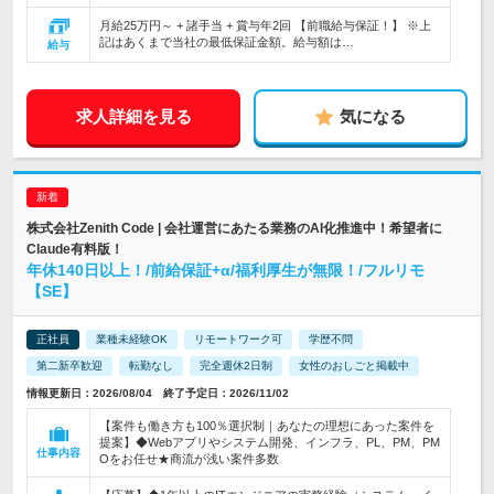
月給25万円～ + 諸手当 + 賞与年2回 【前職給与保証！】 ※上
記はあくまで当社の最低保証金額。給与額は…
給与
求人詳細を見る
気になる
株式会社Zenith Code | 会社運営にあたる業務のAI化推進中！希望者に
Claude有料版！
年休140日以上！/前給保証+α/福利厚生が無限！/フルリモ
【SE】
正社員
業種未経験OK
リモートワーク可
学歴不問
第二新卒歓迎
転勤なし
完全週休2日制
女性のおしごと掲載中
情報更新日：2026/08/04 終了予定日：2026/11/02
【案件も働き方も100％選択制｜あなたの理想にあった案件を
提案】◆Webアプリやシステム開発、インフラ、PL、PM、PM
仕事内容
Oをお任せ★商流が浅い案件多数