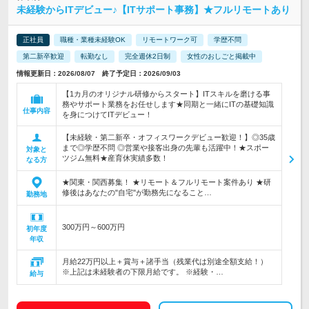
未経験からITデビュー♪【ITサポート事務】★フルリモートあり
正社員
職種・業種未経験OK
リモートワーク可
学歴不問
第二新卒歓迎
転勤なし
完全週休2日制
女性のおしごと掲載中
情報更新日：2026/08/07 終了予定日：2026/09/03
【1カ月のオリジナル研修からスタート】ITスキルを磨ける事
務やサポート業務をお任せします★同期と一緒にITの基礎知識
仕事内容
を身につけてITデビュー！
【未経験・第二新卒・オフィスワークデビュー歓迎！】◎35歳
まで◎学歴不問 ◎営業や接客出身の先輩も活躍中！★スポー
対象と
ツジム無料★産育休実績多数！
なる方
★関東・関西募集！ ★リモート＆フルリモート案件あり ★研
修後はあなたの"自宅"が勤務先になること…
勤務地
300万円～600万円
初年度
年収
月給22万円以上＋賞与＋諸手当（残業代は別途全額支給！）
※上記は未経験者の下限月給です。 ※経験・…
給与