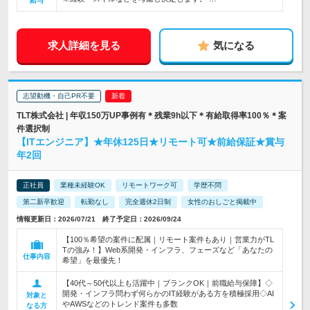
給与
求人詳細を見る
気になる
志望動機・自己PR不要
TLT株式会社 | 年収150万UP事例有＊残業9h以下＊有給取得率100％＊案
件選択制
【ITエンジニア】★年休125日★リモート可★前給保証★賞与
年2回
正社員
業種未経験OK
リモートワーク可
学歴不問
第二新卒歓迎
転勤なし
完全週休2日制
女性のおしごと掲載中
情報更新日：2026/07/21 終了予定日：2026/09/24
【100％希望の案件に配属｜リモート案件もあり｜営業力がTL
Tの強み！】Web系開発・インフラ、フェーズなど「あなたの
仕事内容
希望」を最優先！
【40代～50代以上も活躍中｜ブランクOK｜前職給与保障】◇
開発・インフラ問わず何らかのIT経験がある方を積極採用◇AI
対象と
やAWSなどのトレンド案件も多数
なる方