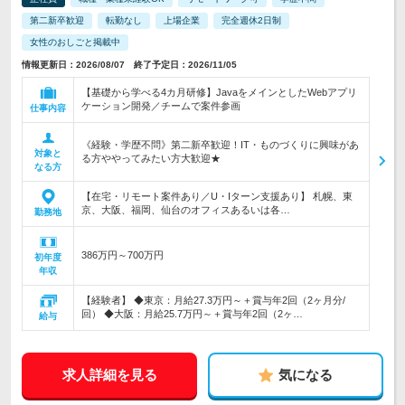
第二新卒歓迎
転勤なし
上場企業
完全週休2日制
女性のおしごと掲載中
情報更新日：2026/08/07 終了予定日：2026/11/05
【基礎から学べる4カ月研修】JavaをメインとしたWebアプリ
ケーション開発／チームで案件参画
仕事内容
《経験・学歴不問》第二新卒歓迎！IT・ものづくりに興味があ
対象と
る方ややってみたい方大歓迎★
なる方
【在宅・リモート案件あり／U・Iターン支援あり】 札幌、東
京、大阪、福岡、仙台のオフィスあるいは各…
勤務地
386万円～700万円
初年度
年収
【経験者】 ◆東京：月給27.3万円～＋賞与年2回（2ヶ月分/
回） ◆大阪：月給25.7万円～＋賞与年2回（2ヶ…
給与
求人詳細を見る
気になる