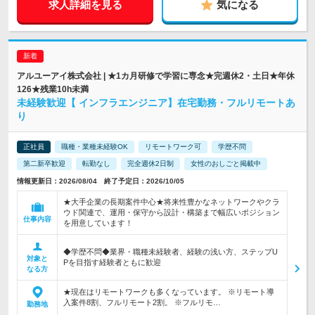
求人詳細を見る
気になる
アルユーアイ株式会社 | ★1カ月研修で学習に専念★完週休2・土日★年休
126★残業10h未満
未経験歓迎【 インフラエンジニア】在宅勤務・フルリモートあ
り
正社員
職種・業種未経験OK
リモートワーク可
学歴不問
第二新卒歓迎
転勤なし
完全週休2日制
女性のおしごと掲載中
情報更新日：2026/08/04 終了予定日：2026/10/05
★大手企業の長期案件中心★将来性豊かなネットワークやクラ
ウド関連で、運用・保守から設計・構築まで幅広いポジション
仕事内容
を用意しています！
◆学歴不問◆業界・職種未経験者、経験の浅い方、ステップU
対象と
Pを目指す経験者ともに歓迎
なる方
★現在はリモートワークも多くなっています。 ※リモート導
入案件8割、フルリモート2割。 ※フルリモ…
勤務地