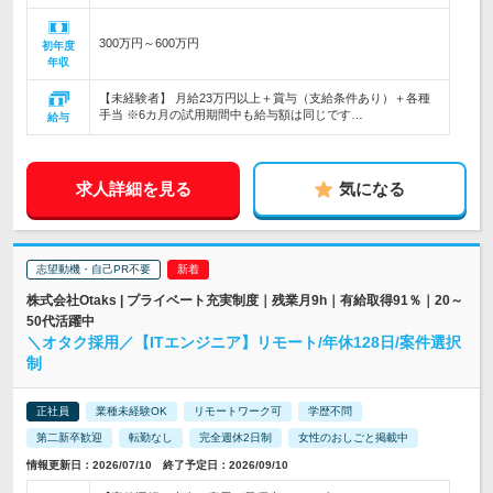
300万円～600万円
初年度
年収
【未経験者】 月給23万円以上＋賞与（支給条件あり）＋各種
手当 ※6カ月の試用期間中も給与額は同じです…
給与
求人詳細を見る
気になる
志望動機・自己PR不要
株式会社Otaks | プライベート充実制度｜残業月9h｜有給取得91％｜20～
50代活躍中
＼オタク採用／【ITエンジニア】リモート/年休128日/案件選択
制
正社員
業種未経験OK
リモートワーク可
学歴不問
第二新卒歓迎
転勤なし
完全週休2日制
女性のおしごと掲載中
情報更新日：2026/07/10 終了予定日：2026/09/10