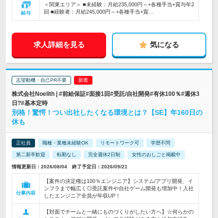
＜関東エリア＞ ■未経験：月給235,000円～+各種手当+賞与年2
回 ■経験者：月給245,000円～+各種手当+賞…
給与
求人詳細を見る
気になる
志望動機・自己PR不要
株式会社Noelith | #前給保証#面接1回#受託/自社開発#有休100％#週休3
日?#基本定時
別格！驚愕！つい出社したくなる環境とは？【SE】年160日の
休も
正社員
職種・業種未経験OK
リモートワーク可
学歴不問
第二新卒歓迎
転勤なし
完全週休2日制
女性のおしごと掲載中
情報更新日：2026/08/04 終了予定日：2026/09/21
【案件の決定権は100％エンジニア】システム/アプリ開発、イ
ンフラまで幅広く◎受託案件や自社ゲーム開発も増加中！入社
仕事内容
したエンジニア全員が年収UP！
【対面でチームと一緒にものづくりがしたい方へ】☆何らかの