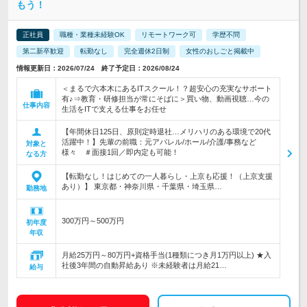
もう！
正社員
職種・業種未経験OK
リモートワーク可
学歴不問
第二新卒歓迎
転勤なし
完全週休2日制
女性のおしごと掲載中
情報更新日：2026/07/24 終了予定日：2026/08/24
＜まるで六本木にあるITスクール！？超安心の充実なサポート
有♪⇒教育・研修担当が常にそばに＞買い物、動画視聴…今の
仕事内容
生活をITで支える仕事をお任せ
【年間休日125日、原則定時退社…メリハリのある環境で20代
活躍中！】先輩の前職：元アパレル/ホール/介護/事務など
対象と
様々 ＃面接1回／即内定も可能！
なる方
【転勤なし！はじめての一人暮らし・上京も応援！（上京支援
あり）】 東京都・神奈川県・千葉県・埼玉県…
勤務地
300万円～500万円
初年度
年収
月給25万円～80万円+資格手当(1種類につき月1万円以上) ★入
社後3年間の自動昇給あり ※未経験者は月給21…
給与