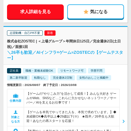
求人詳細を見る
気になる
志望動機・自己PR不要
株式会社ZOSTEC | ＜上場グループ＞年間休日125日／完全週休2日(土日
祝)／面接1回
＼26卒も歓迎／AIインフラ×ゲーム=ZOSTECの【ゲームテスタ
ー】
正社員
職種・業種未経験OK
リモートワーク可
学歴不問
第二新卒歓迎
転勤なし
完全週休2日制
女性のおしごと掲載中
情報更新日：2026/08/07 終了予定日：2026/10/08
【ゲームの"やりこみ力"を活かして成長！】みんな大好き ゲー
ムやWeb、SNSなど…これらに欠かせないネットワーク／サー
仕事内容
バー／AIを支えるお仕事です！
【ゲームを本気でやってきた人を、本気で求めています。】◆
未経験OK◆高卒以上◆29歳以下(※) ★既卒／26卒生も大歓
対象と
迎！あなたの再スタートを応援！
なる方