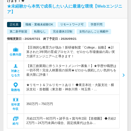
けます！★
★未経験から本気で成長したい人に最適な環境【Webエンジニ
ア】
正社員
職種・業種未経験OK
リモートワーク可
学歴不問
第二新卒歓迎
転勤なし
完全週休2日制
女性のおしごと掲載中
情報更新日：2026/07/21 終了予定日：2026/09/21
【圧倒的な教育力が強み！新研修制度「College」始動】★計
算された3年間の育成プロセスで、ゼロから市場価値の高い実
仕事内容
力派ITエンジニアへと導きます！
【第三創業期に伴うスタートメンバー募集！】★学歴や職歴は
一切不問！完全人柄重視の採用★ゼロから挑戦したい気持ちを
対象と
最大限に評価！
なる方
★リモート＆フルリモートあり！ ◆東京本社・大阪支社・横
浜支社・首都圏（東京都・神奈川県・埼玉県・…
勤務地
350万円～750万円
初年度
年収
月給22万円～60万円＋諸手当＋賞与年2回 【首都圏】 ◆月給2
2万円～24万円未満の場合、固定残業代は含み…
給与