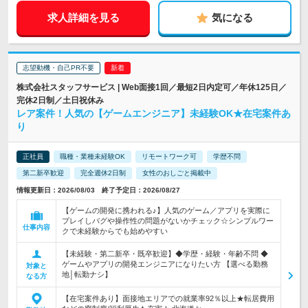
求人詳細を見る
気になる
志望動機・自己PR不要
株式会社スタッフサービス | Web面接1回／最短2日内定可／年休125日／
完休2日制／土日祝休み
レア案件！人気の【ゲームエンジニア】未経験OK★在宅案件あ
り
正社員
職種・業種未経験OK
リモートワーク可
学歴不問
第二新卒歓迎
完全週休2日制
女性のおしごと掲載中
情報更新日：2026/08/03 終了予定日：2026/08/27
【ゲームの開発に携われる♪】人気のゲーム／アプリを実際に
プレイしバグや操作性の問題がないかチェック☆シンプルワー
仕事内容
クで未経験からでも始めやすい
【未経験・第二新卒・既卒歓迎】◆学歴・経験・年齢不問 ◆
ゲームやアプリの開発エンジニアになりたい方 【選べる勤務
対象と
地│転勤ナシ】
なる方
【在宅案件あり】面接地エリアでの就業率92％以上★転居費用