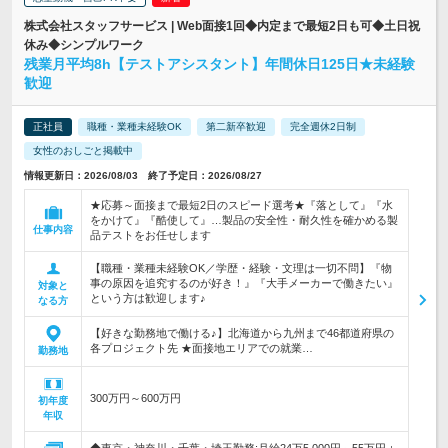
株式会社スタッフサービス | Web面接1回◆内定まで最短2日も可◆土日祝
休み◆シンプルワーク
残業月平均8h【テストアシスタント】年間休日125日★未経験
歓迎
正社員
職種・業種未経験OK
第二新卒歓迎
完全週休2日制
女性のおしごと掲載中
情報更新日：2026/08/03 終了予定日：2026/08/27
★応募～面接まで最短2日のスピード選考★『落として』『水
をかけて』『酷使して』…製品の安全性・耐久性を確かめる製
仕事内容
品テストをお任せします
【職種・業種未経験OK／学歴・経験・文理は一切不問】『物
事の原因を追究するのが好き！』『大手メーカーで働きたい』
対象と
という方は歓迎します♪
なる方
【好きな勤務地で働ける♪】北海道から九州まで46都道府県の
各プロジェクト先 ★面接地エリアでの就業…
勤務地
300万円～600万円
初年度
年収