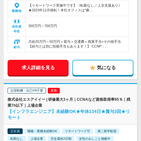
【リモートワーク実施中です】《転勤なし／上京支援あり》
★2023年12月移転！本社オフィスは"麻…
勤務地
300万円～700万円
初年度
年収
月給25万円～50万円＋賞与＋交通費＋残業手当+その他手当
【給与とは別に技能手当もあります！】 CCNP：…
給与
求人詳細を見る
気になる
志望動機・自己PR不要
株式会社エスアイイー | 研修最大3ヶ月｜CCNAなど資格取得率95％｜残
業7h以下｜上場企業
【インフラエンジニア】未経験OK★年休134日★賞与3回★リ
モート
正社員
職種・業種未経験OK
リモートワーク可
第二新卒歓迎
転勤なし
上場企業
完全週休2日制
女性のおしごと掲載中