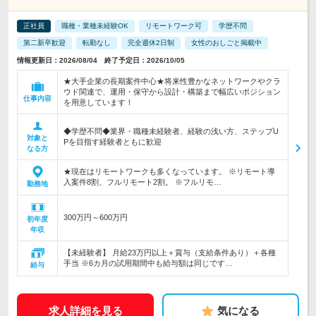
正社員
職種・業種未経験OK
リモートワーク可
学歴不問
第二新卒歓迎
転勤なし
完全週休2日制
女性のおしごと掲載中
情報更新日：2026/08/04 終了予定日：2026/10/05
★大手企業の長期案件中心★将来性豊かなネットワークやクラ
ウド関連で、運用・保守から設計・構築まで幅広いポジション
仕事内容
を用意しています！
◆学歴不問◆業界・職種未経験者、経験の浅い方、ステップU
対象と
Pを目指す経験者ともに歓迎
なる方
★現在はリモートワークも多くなっています。 ※リモート導
入案件8割、フルリモート2割。 ※フルリモ…
勤務地
300万円～600万円
初年度
年収
【未経験者】 月給23万円以上＋賞与（支給条件あり）＋各種
手当 ※6カ月の試用期間中も給与額は同じです…
給与
求人詳細を見る
気になる