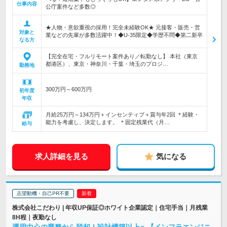
仕事内容
公庁案件など多数◎
★人物・意欲重視の採用！完全未経験OK★ 元接客・販売・営
対象と
業などの先輩が多数活躍中！◆U-35限定◆学歴不問◆第二新卒
なる方
【完全在宅・フルリモート案件あり／転勤なし】 本社（東京
都港区）、東京・神奈川・千葉・埼玉のプロジ…
勤務地
300万円～600万円
初年度
年収
月給25万円～134万円＋インセンティブ＋賞与年2回 ＊経験・
能力を考慮し、決定します。 ＊固定残業代（月…
給与
求人詳細を見る
気になる
志望動機・自己PR不要
株式会社こだわり | 年収UP保証◎ホワイト企業認定｜住宅手当｜月残業
8H程｜夜勤なし