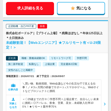
求人詳細を見る
気になる
志望動機・自己PR不要
株式会社ボードルア | 【プライム上場】＊残業ほぼなし＊年休125日以上
＊土日祝休み
未経験歓迎！【Webエンジニア】★フルリモート有＜U-29限
定！＞
正社員
職種・業種未経験OK
リモートワーク可
学歴不問
第二新卒歓迎
転勤なし
上場企業
完全週休2日制
女性のおしごと掲載中
情報更新日：2026/07/21 終了予定日：2026/09/07
＼買い物、動画視聴、Web会議など今の生活をITで支える仕
事！／＃3ヶ月間の研修でサポート♪スマホやゲーム、Webサイ
仕事内容
トなどプロジェクトに挑戦
＜◇29歳までの方※◇学歴不問⇒上場企業で、自分らしい未来
に挑戦＞◎アパレル、飲食、営業、巫女…未経験入社率10
対象と
0％！★リモート案件率70％
なる方