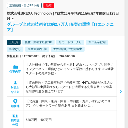
志望動機・自己PR不要
株式会社BREXA Technology | #残業は月平均約11h程度#年間休日123日
以上
グループ全体の技術者は約2.7万人!充実の環境【ITエンジニ
ア】
正社員
職種・業種未経験OK
リモートワーク可
第二新卒歓迎
転勤なし
完全週休2日制
女性のおしごと掲載中
情報更新日：2026/06/25 終了予定日：2026/09/10
【入社研修でITの基礎から学べる】Web・スマホアプリ開発／
インターネット通信などのインフラ業務に携わります＜未経験
仕事内容
スタートの先輩多数＞
【IT未経験・第二新卒歓迎／年齢不問】◆ITに興味がある方な
ら大歓迎♪◆異業種からスタートし活躍する先輩多数！☆豊富
対象と
な研修制度を整えています！
なる方
【北海道・関東・東海・関西・中四国・九州いずれかのエリ
ア】 ☆リモートワーク案件あり ☆お住まいな…
勤務地
320万円～400万円
初年度
年収