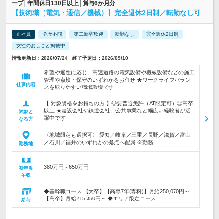
ープ│年間休日130日以上│賞与6か月分
【技術職（電気・通信／機械）】完全週休2日制／転勤なし可
正社員
学歴不問
第二新卒歓迎
転勤なし
完全週休2日制
女性のおしごと掲載中
情報更新日：2026/07/24 終了予定日：2026/09/10
希望や適性に応じ、高速道路の電気設備や機械設備などの施工
管理や点検・保守のいずれかをお任せ ★ワークライフバラン
仕事内容
スを取りやすい職場環境です
【 対象資格をお持ちの方 】◎要普通免許（AT限定可）◎高卒
以上 ★建設会社や鉄道会社、公共事業など幅広い経験者が活
対象と
躍中です
なる方
〈地域限定も選択可〉 愛知／岐阜／三重／長野／滋賀／富山
／石川／福井のいずれかの拠点へ配属 ※勤務…
勤務地
380万円～650万円
初年度
年収
◆基幹職コース 【大卒】【高専7年(専科)】月給250,070円～
【高卒】月給215,350円～ ◆エリア限定コース…
給与