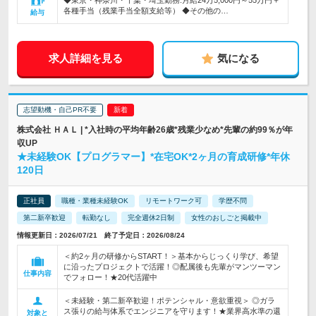
◆東京・神奈川・千葉・埼玉勤務:月給24万5,000円～55万円＋
各種手当（残業手当全額支給等） ◆その他の…
給与
求人詳細を見る
気になる
志望動機・自己PR不要
株式会社 ＨＡＬ | *入社時の平均年齢26歳*残業少なめ*先輩の約99％が年
収UP
★未経験OK【プログラマー】*在宅OK*2ヶ月の育成研修*年休
120日
正社員
職種・業種未経験OK
リモートワーク可
学歴不問
第二新卒歓迎
転勤なし
完全週休2日制
女性のおしごと掲載中
情報更新日：2026/07/21 終了予定日：2026/08/24
＜約2ヶ月の研修からSTART！＞基本からじっくり学び、希望
に沿ったプロジェクトで活躍！◎配属後も先輩がマンツーマン
仕事内容
でフォロー！★20代活躍中
＜未経験・第二新卒歓迎！ポテンシャル・意欲重視＞ ◎ガラ
ス張りの給与体系でエンジニアを守ります！★業界高水準の還
対象と