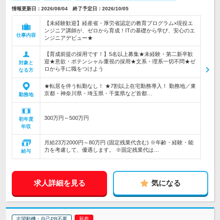
情報更新日：2026/08/04 終了予定日：2026/10/05
【未経験歓迎】経産省・厚労省認定の教育プログラム×現役エ
ンジニア講師が、ゼロから育成！ITの基礎から学び、安心のエ
仕事内容
ンジニアデビュー★
【育成前提の採用です！】5名以上募集★未経験・第二新卒歓
迎★意欲・ポテンシャル重視の採用★文系・理系一切不問★ゼ
対象と
ロから手に職をつけよう
なる方
★転居を伴う転勤なし！ ★7割以上在宅勤務導入！ 勤務地／東
京都・神奈川県・埼玉県・千葉県など首都…
勤務地
300万円～500万円
初年度
年収
月給23万2000円～80万円 (固定残業代含む) ※年齢・経験・能
力を考慮して、優遇します。 ※固定残業代は…
給与
求人詳細を見る
気になる
志望動機・自己PR不要