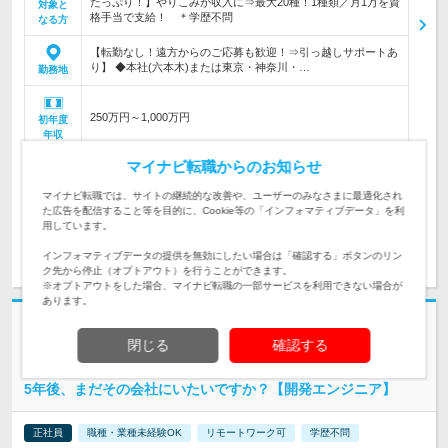
たっぷり！】やりこみが収入に⇒最大20種！1種類／月1万を資
対象と
格手当で支給！ ＊学歴不問
なる方
【転勤なし！遠方からのご応募も歓迎！⇒引っ越しサポートあ
り】 ◆本社(六本木)または東京・神奈川・…
勤務地
250万円～1,000万円
初年度
年収
マイナビ転職からのお知らせ
月給25万円～80万円+資格手当(1種類につき月1万円以上) ★入
社後3年間の自動昇給あり！！ ※未経験者は…
給与
マイナビ転職では、サイトの継続的な改善や、ユーザーのみなさまに最適化され
た広告を配信すること等を目的に、Cookie等の「インフォマティブデータ」を利
用しています。
求人詳細を見る
気になる
インフォマティブデータの提供を無効にしたい場合は「確認する」ボタンのリン
ク先から停止（オプトアウト）を行うことができます。
※オプトアウトをした場合、マイナビ転職の一部サービスを利用できない場合が
あります。
志望動機・自己PR不要
閉じる
確認する
株式会社こだわり | ホワイト企業ナビ認定★社内サークル多数★副業自由
★年収UP保証
5年後、まだその会社にいたいですか？【開発エンジニア】
正社員
職種・業種未経験OK
リモートワーク可
学歴不問