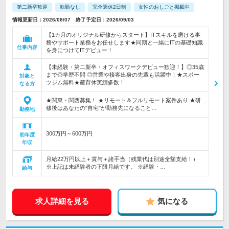
第二新卒歓迎
転勤なし
完全週休2日制
女性のおしごと掲載中
情報更新日：2026/08/07 終了予定日：2026/09/03
【1カ月のオリジナル研修からスタート】ITスキルを磨ける事
務やサポート業務をお任せします★同期と一緒にITの基礎知識
仕事内容
を身につけてITデビュー！
【未経験・第二新卒・オフィスワークデビュー歓迎！】◎35歳
まで◎学歴不問 ◎営業や接客出身の先輩も活躍中！★スポー
対象と
ツジム無料★産育休実績多数！
なる方
★関東・関西募集！ ★リモート＆フルリモート案件あり ★研
修後はあなたの"自宅"が勤務先になること…
勤務地
300万円～600万円
初年度
年収
月給22万円以上＋賞与＋諸手当（残業代は別途全額支給！）
※上記は未経験者の下限月給です。 ※経験・…
給与
求人詳細を見る
気になる