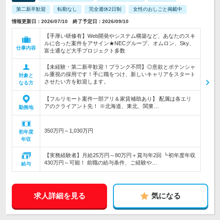
第二新卒歓迎
転勤なし
完全週休2日制
女性のおしごと掲載中
情報更新日：2026/07/10 終了予定日：2026/09/10
【手厚い研修有】Web開発やシステム構築など、あなたのスキ
ルに合った案件をアサイン★NECグループ、オムロン、Sky、
仕事内容
富士通など大手プロジェクト多数
【未経験・第二新卒歓迎！ブランク不問】◎意欲とポテンシャ
ル重視の採用です！手に職をつけ、新しいキャリアをスタート
対象と
させたい方を歓迎します。
なる方
【フルリモート案件一部アリ＆家賃補助あり】 配属は各エリ
アのクライアント先！ ※北海道、東北、関東…
勤務地
350万円～1,030万円
初年度
年収
【実務経験者】月給25万円～80万円＋賞与年2回 ┗初年度年収
430万円～可能！ 前職の給与条件、ご経験や…
給与
求人詳細を見る
気になる