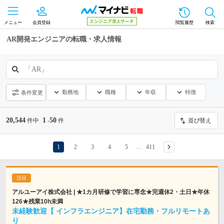
メニュー
会員登録
閲覧履歴
検索
AR開発エンジニアの転職・求人情報
「AR」
勤務地
職種
年収
特徴
条件変更
20,544
1
50
件中
-
件
並び替え
1
2
3
4
5
411
…
アルユーアイ株式会社 | ★1カ月研修で学習に専念★完週休2・土日★年休
126★残業10h未満
未経験歓迎【 インフラエンジニア】在宅勤務・フルリモートあ
り