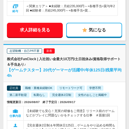
＜関東エリア＞ ■未経験：月給235,000円～+各種手当+賞与年2
回 ■経験者：月給245,000円～+各種手当+賞…
給与
求人詳細を見る
気になる
志望動機・自己PR不要
株式会社FunClock | 入社祝い金最大10万円/土日祝休み/資格取得サポート
＆手当あり♪
【ゲームテスター】20代ゲーマーが活躍中/年休125日/残業平均
4h
正社員
職種・業種未経験OK
リモートワーク可
学歴不問
第二新卒歓迎
転勤なし
完全週休2日制
女性のおしごと掲載中
情報更新日：2026/08/07 終了予定日：2026/09/17
【未経験でも安心！充実の研修をご用意】リリース前のゲーム
などがプレイに問題ないかをチェックする仕事 ＃面接1回
仕事内容
【完全週休2日制＆年間休日125日…ゲームをやり込める時間も