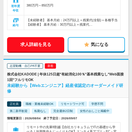
380万円～850万円
初年度
年収
【未経験者】 基本月給：24万円以上＋残業代(全額)＋各種手当
【経験者】 基本月給：30万円以上＋残業代…
給与
求人詳細を見る
気になる
志望動機・自己PR不要
株式会社KADODE | 年休125日超*有給消化100％*基本残業なし*Web面接
1回*フルリモOK
未経験から【Webエンジニア】経産省認定のオーダーメイド研
修
正社員
職種・業種未経験OK
リモートワーク可
学歴不問
第二新卒歓迎
転勤なし
完全週休2日制
女性のおしごと掲載中
情報更新日：2026/08/04 終了予定日：2026/09/07
リモート中の先輩8割越【自社カリキュラムでITの基礎から学
べる！短期集中もじっくりもOK】エンタメ系アプリ・EC・官