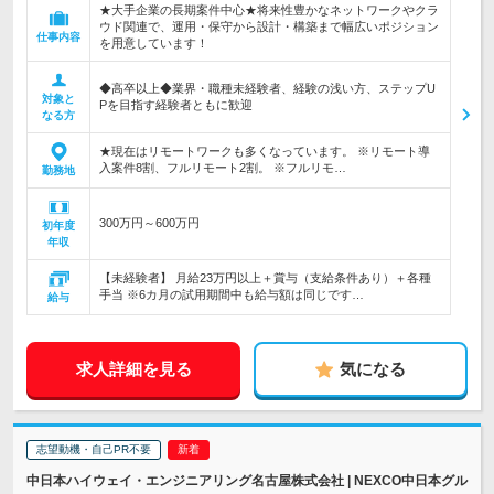
★大手企業の長期案件中心★将来性豊かなネットワークやクラ
ウド関連で、運用・保守から設計・構築まで幅広いポジション
仕事内容
を用意しています！
◆高卒以上◆業界・職種未経験者、経験の浅い方、ステップU
対象と
Pを目指す経験者ともに歓迎
なる方
★現在はリモートワークも多くなっています。 ※リモート導
入案件8割、フルリモート2割。 ※フルリモ…
勤務地
300万円～600万円
初年度
年収
【未経験者】 月給23万円以上＋賞与（支給条件あり）＋各種
手当 ※6カ月の試用期間中も給与額は同じです…
給与
求人詳細を見る
気になる
志望動機・自己PR不要
中日本ハイウェイ・エンジニアリング名古屋株式会社 | NEXCO中日本グル