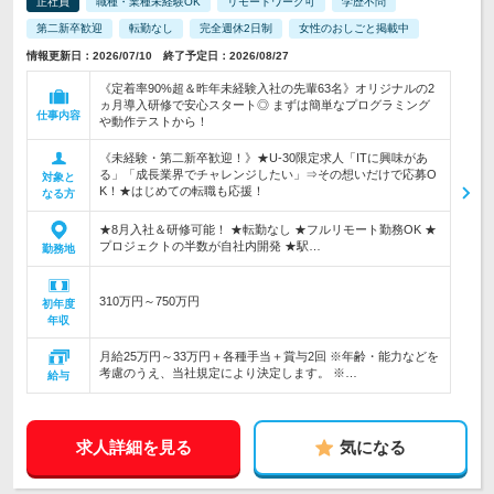
正社員
職種・業種未経験OK
リモートワーク可
学歴不問
第二新卒歓迎
転勤なし
完全週休2日制
女性のおしごと掲載中
情報更新日：2026/07/10 終了予定日：2026/08/27
《定着率90%超＆昨年未経験入社の先輩63名》オリジナルの2
ヵ月導入研修で安心スタート◎ まずは簡単なプログラミング
仕事内容
や動作テストから！
《未経験・第二新卒歓迎！》★U-30限定求人「ITに興味があ
る」「成長業界でチャレンジしたい」⇒その想いだけで応募O
対象と
K！★はじめての転職も応援！
なる方
★8月入社＆研修可能！ ★転勤なし ★フルリモート勤務OK ★
プロジェクトの半数が自社内開発 ★駅…
勤務地
310万円～750万円
初年度
年収
月給25万円～33万円＋各種手当＋賞与2回 ※年齢・能力などを
考慮のうえ、当社規定により決定します。 ※…
給与
求人詳細を見る
気になる