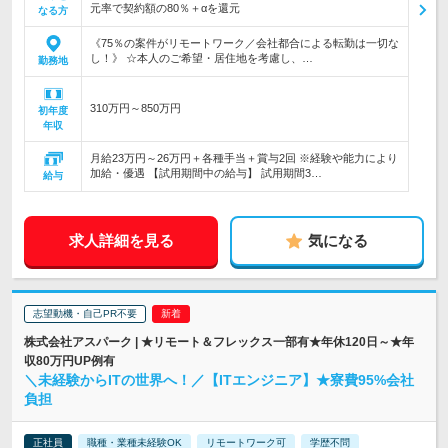
元率で契約額の80％＋αを還元
なる方
《75％の案件がリモートワーク／会社都合による転勤は一切な
し！》 ☆本人のご希望・居住地を考慮し、…
勤務地
310万円～850万円
初年度
年収
月給23万円～26万円＋各種手当＋賞与2回 ※経験や能力により
加給・優遇 【試用期間中の給与】 試用期間3…
給与
求人詳細を見る
気になる
志望動機・自己PR不要
株式会社アスパーク | ★リモート＆フレックス一部有★年休120日～★年
収80万円UP例有
＼未経験からITの世界へ！／【ITエンジニア】★寮費95%会社
負担
正社員
職種・業種未経験OK
リモートワーク可
学歴不問