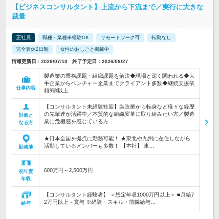
【ビジネスコンサルタント】上流から下流まで／実行に大きな
裁量
正社員
職種・業種未経験OK
リモートワーク可
転勤なし
完全週休2日制
女性のおしごと掲載中
情報更新日：2026/07/10 終了予定日：2026/08/27
製造業の業務課題・組織課題を解決◆現場と深く関われる◆大
手企業からベンチャー企業までクライアント多数◆継続支援依
仕事内容
頼9割以上
【コンサルタント未経験歓迎】製造業から転身など様々な経歴
の先輩達が活躍中／本質的な組織変革に取り組みたい方／製造
対象と
業に危機感を感じている方
なる方
★日本全国を拠点に勤務可能！ ★東北や九州に在住しながら
活動しているメンバーも多数！ 【本社】 東…
勤務地
600万円～2,500万円
初年度
年収
【コンサルタント経験者】 ＜想定年収1000万円以上＞ ■月給7
2万円以上＋賞与 ※経験・スキル・前職給与…
給与