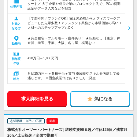
タート／ 大手企業や成長企業のプロジェクト先で、PCの初期
仕事内容
設定やデータ入力などを担当
【学歴不問／ブランクOK】完全未経験からオフィスワークデ
ビューした先輩多数！アシスタント業務から市場価値の高いIT
対象と
人材へのステップアップもOK
なる方
★完全在宅・フルリモート案件あり！ ★転勤なし 【東京、神
奈川、埼玉、千葉、大阪、名古屋、福岡を中…
勤務地
420万円～1,000万円
初年度
年収
月給25万円～＋各種手当＋賞与 ※経験やスキルを考慮して優
遇します。 ※固定残業代はありません（発生…
給与
求人詳細を見る
気になる
志望動機・自己PR不要
株式会社オーツー・パートナーズ | 継続支援90％超／年休125日／残業月
20h／土日祝休／全国で勤務可