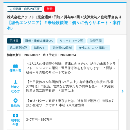
志望動機・自己PR不要
株式会社クラフト | 完全週休2日制／賞与年2回＋決算賞与／住宅手当あり
【総合エンジニア】＃未経験歓迎！個々に合うサポート・案件
有♪
正社員
職種・業種未経験OK
リモートワーク可
学歴不問
第二新卒歓迎
転勤なし
完全週休2日制
女性のおしごと掲載中
情報更新日：2026/08/07 終了予定日：2026/09/24
＜1人1人の価値観や興味、将来に向き合い、納得の未来をクラ
フト！＞システム開発・運用保守等をお任せします ＊面談～
仕事内容
研修～その後のサポートで安心
【土日祝休み＆年間休日124日以上／有給休暇(初年度10日/最
大20日)】＊販売、営業など先輩たちの前職も色々 ＃未経験
対象と
歓迎＃第二新卒歓迎 ＊高卒以上
なる方
【★U・Iターン歓迎！東京または、神奈川で勤務♪】 ※現在7
割が在宅ワークです！ 本社（東京都豊島…
勤務地
340万円～850万円
初年度
年収