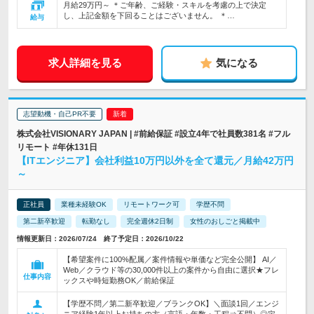
月給29万円～ ＊ご年齢、ご経験・スキルを考慮の上で決定
し、上記金額を下回ることはございません。 ＊…
給与
求人詳細を見る
気になる
志望動機・自己PR不要
株式会社VISIONARY JAPAN | #前給保証 #設立4年で社員数381名 #フル
リモート #年休131日
【ITエンジニア】会社利益10万円以外を全て還元／月給42万円
～
正社員
業種未経験OK
リモートワーク可
学歴不問
第二新卒歓迎
転勤なし
完全週休2日制
女性のおしごと掲載中
情報更新日：2026/07/24 終了予定日：2026/10/22
【希望案件に100%配属／案件情報や単価など完全公開】 AI／
Web／クラウド等の30,000件以上の案件から自由に選択★フレ
仕事内容
ックスや時短勤務OK／前給保証
【学歴不問／第二新卒歓迎／ブランクOK】＼面談1回／エンジ