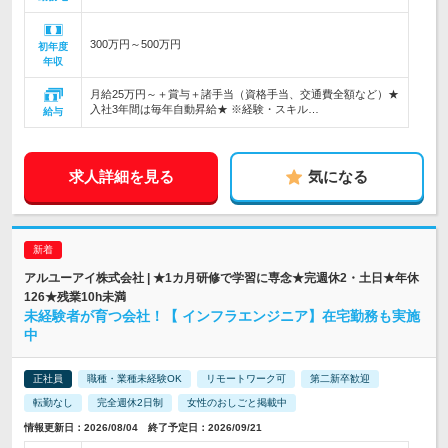
300万円～500万円
初年度
年収
月給25万円～＋賞与＋諸手当（資格手当、交通費全額など）★
入社3年間は毎年自動昇給★ ※経験・スキル…
給与
求人詳細を見る
気になる
アルユーアイ株式会社 | ★1カ月研修で学習に専念★完週休2・土日★年休
126★残業10h未満
未経験者が育つ会社！【 インフラエンジニア】在宅勤務も実施
中
正社員
職種・業種未経験OK
リモートワーク可
第二新卒歓迎
転勤なし
完全週休2日制
女性のおしごと掲載中
情報更新日：2026/08/04 終了予定日：2026/09/21