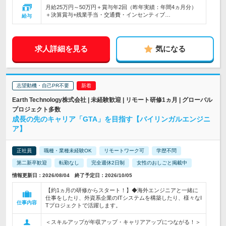
月給25万円～50万円＋賞与年2回（昨年実績：年間4ヵ月分）
＋決算賞与+残業手当・交通費・インセンティブ…
給与
求人詳細を見る
気になる
志望動機・自己PR不要
Earth Technology株式会社 | 未経験歓迎 | リモート研修1ヵ月 | グローバル
プロジェクト多数
成長の先のキャリア「GTA」を目指す【バイリンガルエンジニ
ア】
正社員
職種・業種未経験OK
リモートワーク可
学歴不問
第二新卒歓迎
転勤なし
完全週休2日制
女性のおしごと掲載中
情報更新日：2026/08/04 終了予定日：2026/10/05
【約1ヵ月の研修からスタート！】◆海外エンジニアと一緒に
仕事をしたり、外資系企業のITシステムを構築したり、様々なI
仕事内容
Tプロジェクトで活躍します。
＜スキルアップが年収アップ・キャリアアップにつながる！＞