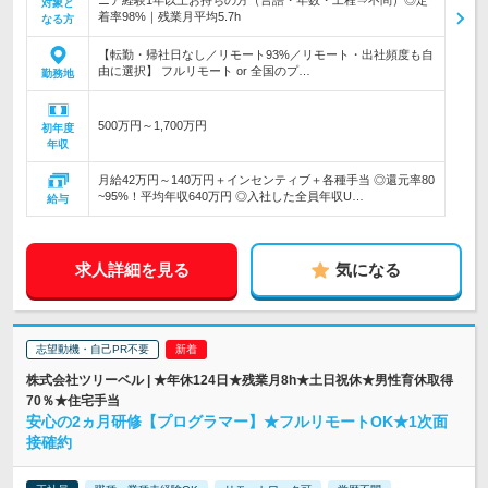
ニア経験1年以上お持ちの方（言語・年数・工程⇒不問）◎定
対象と
着率98%｜残業月平均5.7h
なる方
【転勤・帰社日なし／リモート93%／リモート・出社頻度も自
由に選択】 フルリモート or 全国のプ…
勤務地
500万円～1,700万円
初年度
年収
月給42万円～140万円＋インセンティブ＋各種手当 ◎還元率80
~95%！平均年収640万円 ◎入社した全員年収U…
給与
求人詳細を見る
気になる
志望動機・自己PR不要
株式会社ツリーベル | ★年休124日★残業月8h★土日祝休★男性育休取得
70％★住宅手当
安心の2ヵ月研修【プログラマー】★フルリモートOK★1次面
接確約