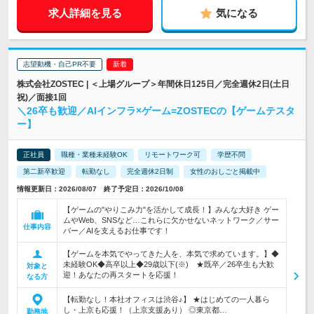
求人詳細を見る
気になる
志望動機・自己PR不要
株式会社ZOSTEC | ＜上場グループ＞年間休日125日／完全週休2日(土日
祝)／面接1回
＼26卒も歓迎／AIインフラ×ゲーム=ZOSTECの【ゲームテスタ
ー】
正社員
職種・業種未経験OK
リモートワーク可
学歴不問
第二新卒歓迎
転勤なし
完全週休2日制
女性のおしごと掲載中
情報更新日：2026/08/07 終了予定日：2026/10/08
【ゲームの"やりこみ力"を活かして成長！】みんな大好き ゲー
ムやWeb、SNSなど…これらに欠かせないネットワーク／サー
仕事内容
バー／AIを支えるお仕事です！
【ゲームを本気でやってきた人を、本気で求めています。】◆
未経験OK◆高卒以上◆29歳以下(※) ★既卒／26卒生も大歓
対象と
迎！あなたの再スタートを応援！
なる方
【転勤なし！本社オフィスは渋谷♪】 ★はじめての一人暮ら
し・上京も応援！（上京支援あり） ◎東京都…
勤務地