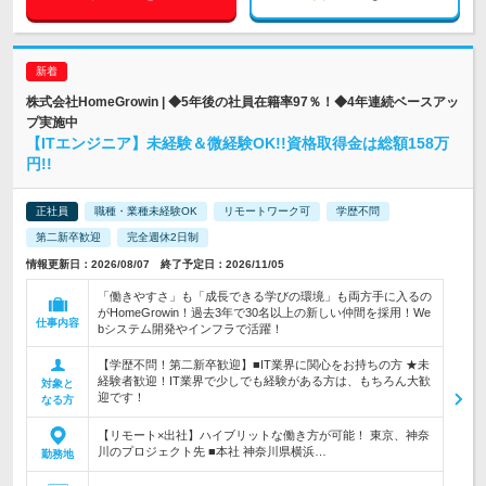
株式会社HomeGrowin | ◆5年後の社員在籍率97％！◆4年連続ベースアッ
プ実施中
【ITエンジニア】未経験＆微経験OK!!資格取得金は総額158万
円!!
正社員
職種・業種未経験OK
リモートワーク可
学歴不問
第二新卒歓迎
完全週休2日制
情報更新日：2026/08/07 終了予定日：2026/11/05
「働きやすさ」も「成長できる学びの環境」も両方手に入るの
がHomeGrowin！過去3年で30名以上の新しい仲間を採用！We
仕事内容
bシステム開発やインフラで活躍！
【学歴不問！第二新卒歓迎】■IT業界に関心をお持ちの方 ★未
経験者歓迎！IT業界で少しでも経験がある方は、もちろん大歓
対象と
迎です！
なる方
【リモート×出社】ハイブリットな働き方が可能！ 東京、神奈
川のプロジェクト先 ■本社 神奈川県横浜…
勤務地