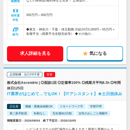
などの寮制度/福利厚生も充実！ 北海道か…
勤務地
300万円～600万円
初年度
年収
◆東京・神奈川・千葉・埼玉勤務:月給24万5,000円～55万円＋
各種手当（残業手当全額支給等） ◆その他の…
給与
求人詳細を見る
気になる
志望動機・自己PR不要
株式会社Ascendrix | ◎面談1回 ◎定着率100% ◎残業月平均8.3h ◎年間
休日125日
IT業界がはじめて…でもOK！【ITアシスタント】★土日祝休み
正社員
職種・業種未経験OK
リモートワーク可
学歴不問
第二新卒歓迎
転勤なし
完全週休2日制
女性のおしごと掲載中
情報更新日：2026/08/04 終了予定日：2026/10/05
＼ビジネスマナーやPC操作から教えます！簡単な業務からス