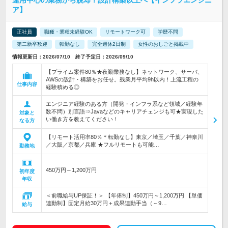
運用中心の業務から脱却！設計構築以上へ【インフラエンジニ
ア】
正社員
職種・業種未経験OK
リモートワーク可
学歴不問
第二新卒歓迎
転勤なし
完全週休2日制
女性のおしごと掲載中
情報更新日：2026/07/10 終了予定日：2026/09/10
【プライム案件80％★夜勤業務なし】ネットワーク、サーバ、
AWSの設計・構築をお任せ。残業月平均9h以内！上流工程の
仕事内容
経験積める◎
エンジニア経験のある方（開発・インフラ系など領域／経験年
数不問）別言語⇒Javaなどのキャリアチェンジも可★実現した
対象と
い働き方を教えてください！
なる方
【リモート活用率80％＊転勤なし】東京／埼玉／千葉／神奈川
／大阪／京都／兵庫 ★フルリモートも可能…
勤務地
450万円～1,200万円
初年度
年収
＜前職給与UP保証！＞ 【年俸制】450万円～1,200万円 【単価
連動制】固定月給30万円＋成果連動手当（～9…
給与