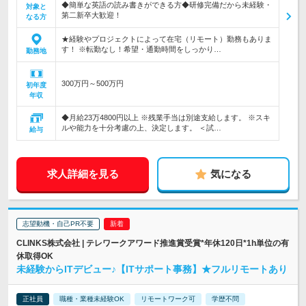
◆簡単な英語の読み書きができる方◆研修完備だから未経験・
対象と
第二新卒大歓迎！
なる方
★経験やプロジェクトによって在宅（リモート）勤務もありま
す！ ※転勤なし！希望・通勤時間をしっかり…
勤務地
300万円～500万円
初年度
年収
◆月給23万4800円以上 ※残業手当は別途支給します。 ※スキ
ルや能力を十分考慮の上、決定します。 ＜試…
給与
求人詳細を見る
気になる
志望動機・自己PR不要
CLINKS株式会社 | テレワークアワード推進賞受賞*年休120日*1h単位の有
休取得OK
未経験からITデビュー♪【ITサポート事務】★フルリモートあり
正社員
職種・業種未経験OK
リモートワーク可
学歴不問