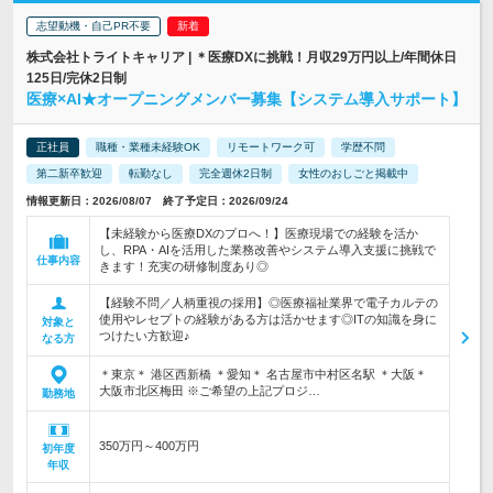
志望動機・自己PR不要
株式会社トライトキャリア | ＊医療DXに挑戦！月収29万円以上/年間休日
125日/完休2日制
医療×AI★オープニングメンバー募集【システム導入サポート】
正社員
職種・業種未経験OK
リモートワーク可
学歴不問
第二新卒歓迎
転勤なし
完全週休2日制
女性のおしごと掲載中
情報更新日：2026/08/07 終了予定日：2026/09/24
【未経験から医療DXのプロへ！】医療現場での経験を活か
し、RPA・AIを活用した業務改善やシステム導入支援に挑戦で
仕事内容
きます！充実の研修制度あり◎
【経験不問／人柄重視の採用】◎医療福祉業界で電子カルテの
使用やレセプトの経験がある方は活かせます◎ITの知識を身に
対象と
つけたい方歓迎♪
なる方
＊東京＊ 港区西新橋 ＊愛知＊ 名古屋市中村区名駅 ＊大阪＊
大阪市北区梅田 ※ご希望の上記プロジ…
勤務地
350万円～400万円
初年度
年収