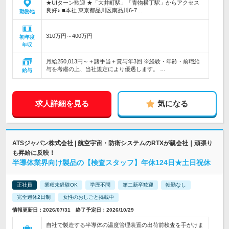
★UIターン歓迎 ★「大井町駅」「青物横丁駅」からアクセス
良好♪ ■本社 東京都品川区南品川6-7…
勤務地
310万円～400万円
初年度
年収
月給250,013円～＋諸手当＋賞与年3回 ※経験・年齢・前職給
与を考慮の上、当社規定により優遇します。 …
給与
求人詳細を見る
気になる
ATSジャパン株式会社 | 航空宇宙・防衛システムのRTXが親会社｜頑張り
も昇給に反映！
半導体業界向け製品の【検査スタッフ】年休124日★土日祝休
正社員
業種未経験OK
学歴不問
第二新卒歓迎
転勤なし
完全週休2日制
女性のおしごと掲載中
情報更新日：2026/07/31 終了予定日：2026/10/29
自社で製造する半導体の温度管理装置の出荷前検査を手がけま