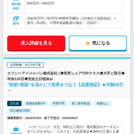
500万円～900万円
初年度
年収
月給35万円～55万円+時間外労働分（1分単位で全額支給）＋
賞与（年2回） ※理卒未経験者の場合： 月給27…
給与
求人詳細を見る
気になる
志望動機・自己PR不要
エフシーアイジャパン株式会社 | ◆世界シェアTOPクラス◆大手と取引◆
年休126日◆完全土日祝休み
”技術×英語”を活かして世界をつなぐ【品質保証】★月額58万
～
正社員
業種未経験OK
学歴不問
第二新卒歓迎
転勤なし
完全週休2日制
情報更新日：2026/05/29 終了予定日：2026/08/27
《パナソニック、日立、NECなど取引》電化製品やデータセン
ターに欠かせない「コネクタ」の品質保証★海外の工場とも連