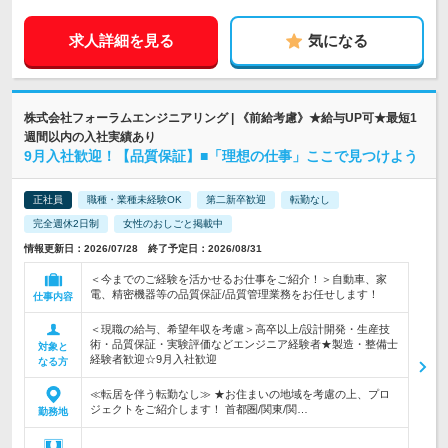
求人詳細を見る
気になる
株式会社フォーラムエンジニアリング | 《前給考慮》★給与UP可★最短1
週間以内の入社実績あり
9月入社歓迎！【品質保証】■「理想の仕事」ここで見つけよう
正社員
職種・業種未経験OK
第二新卒歓迎
転勤なし
完全週休2日制
女性のおしごと掲載中
情報更新日：2026/07/28 終了予定日：2026/08/31
＜今までのご経験を活かせるお仕事をご紹介！＞自動車、家
電、精密機器等の品質保証/品質管理業務をお任せします！
仕事内容
＜現職の給与、希望年収を考慮＞高卒以上/設計開発・生産技
術・品質保証・実験評価などエンジニア経験者★製造・整備士
対象と
経験者歓迎☆9月入社歓迎
なる方
≪転居を伴う転勤なし≫ ★お住まいの地域を考慮の上、プロ
ジェクトをご紹介します！ 首都圏/関東/関…
勤務地