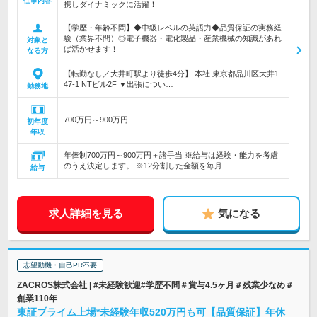
仕事内容
携しダイナミックに活躍！
【学歴・年齢不問】◆中級レベルの英語力◆品質保証の実務経
験（業界不問）◎電子機器・電化製品・産業機械の知識があれ
対象と
ば活かせます！
なる方
【転勤なし／大井町駅より徒歩4分】 本社 東京都品川区大井1-
47-1 NTビル2F ▼出張につい…
勤務地
700万円～900万円
初年度
年収
年俸制700万円～900万円＋諸手当 ※給与は経験・能力を考慮
のうえ決定します。 ※12分割した金額を毎月…
給与
求人詳細を見る
気になる
志望動機・自己PR不要
ZACROS株式会社 | #未経験歓迎#学歴不問＃賞与4.5ヶ月＃残業少なめ＃
創業110年
東証プライム上場*未経験年収520万円も可【品質保証】年休