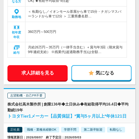
OK) ★有給平均取得“9日超”
なる方
＜ 転勤なし／イオンモール茶屋から車で15分・ナガシマスパ
ーランドから車で12分 ＞ 三重県桑名郡…
勤務地
360万円～500万円
初年度
年収
月給26万円～35万円（一律手当含む）＋賞与年3回（期末賞与
9年連続支給） ※残業代(超過勤務手当)は全額…
給与
求人詳細を見る
気になる
志望動機・自己PR不要
株式会社高木製作所 | 創業136年◆土日休み◆有給取得平均16.4日◆平均
勤続19年
トヨタTier1メーカー【品質保証】*賞与5ヶ月以上*年休121日
正社員
職種・業種未経験OK
学歴不問
第二新卒歓迎
転勤なし
情報更新日：2026/08/07 終了予定日：2026/09/03