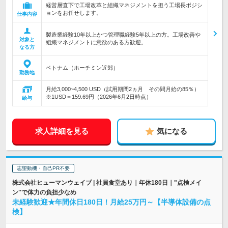
経営層直下で工場改革と組織マネジメントを担う工場長ポジシ
ョンをお任せします。
仕事内容
製造業経験10年以上かつ管理職経験5年以上の方。工場改善や
対象と
組織マネジメントに意欲のある方歓迎。
なる方
ベトナム（ホーチミン近郊）
勤務地
月給3,000~4,500 USD（試用期間2ヵ月 その間月給の85％）
※1USD＝159.69円（2026年6月2日時点）
給与
求人詳細を見る
気になる
志望動機・自己PR不要
株式会社ヒューマンウェイブ | 社員食堂あり｜年休180日｜"点検メイ
ン"で体力の負担少なめ
未経験歓迎★年間休日180日！月給25万円～【半導体設備の点
検】