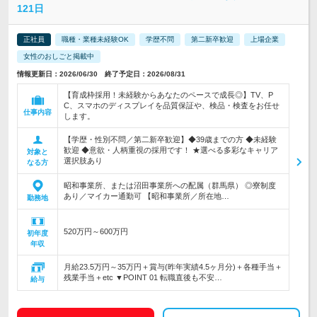
121日
正社員
職種・業種未経験OK
学歴不問
第二新卒歓迎
上場企業
女性のおしごと掲載中
情報更新日：2026/06/30 終了予定日：2026/08/31
【育成枠採用！未経験からあなたのペースで成長◎】TV、P
C、スマホのディスプレイを品質保証や、検品・検査をお任せ
仕事内容
します。
【学歴・性別不問／第二新卒歓迎】◆39歳までの方 ◆未経験
歓迎 ◆意欲・人柄重視の採用です！ ★選べる多彩なキャリア
対象と
選択肢あり
なる方
昭和事業所、または沼田事業所への配属（群馬県） ◎寮制度
あり／マイカー通勤可 【昭和事業所／所在地…
勤務地
520万円～600万円
初年度
年収
月給23.5万円～35万円＋賞与(昨年実績4.5ヶ月分)＋各種手当＋
残業手当＋etc ▼POINT 01 転職直後も不安…
給与