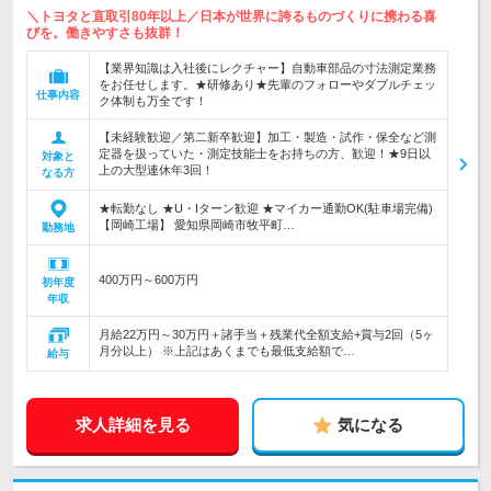
＼トヨタと直取引80年以上／日本が世界に誇るものづくりに携わる喜
びを。働きやすさも抜群！
【業界知識は入社後にレクチャー】自動車部品の寸法測定業務
をお任せします。★研修あり★先輩のフォローやダブルチェッ
仕事内容
ク体制も万全です！
【未経験歓迎／第二新卒歓迎】加工・製造・試作・保全など測
定器を扱っていた・測定技能士をお持ちの方、歓迎！★9日以
対象と
上の大型連休年3回！
なる方
★転勤なし ★U・Iターン歓迎 ★マイカー通勤OK(駐車場完備)
【岡崎工場】 愛知県岡崎市牧平町…
勤務地
400万円～600万円
初年度
年収
月給22万円～30万円＋諸手当＋残業代全額支給+賞与2回（5ヶ
月分以上） ※上記はあくまでも最低支給額で…
給与
求人詳細を見る
気になる