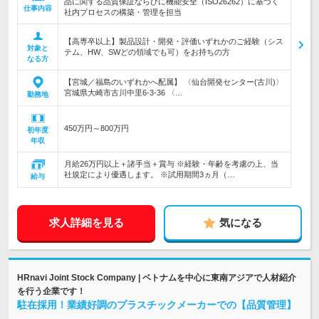
品に関する品質保証ならびに機能安全（ISO26262）に基づく
仕事内容
社内プロセスの構築・管理を担当
【高専卒以上】製品設計・開発・評価いずれかのご経験（シス
対象と
テム、HW、SWどの領域でも可）をお持ちの方
なる方
【宮城／福島のいずれかへ配属】 〈仙台開発センター(古川)〉
宮城県大崎市古川中里6-3-36 〈…
勤務地
450万円～800万円
初年度
年収
月給26万円以上＋諸手当＋賞与 ※経験・年齢を考慮の上、当
社規定により優遇します。 ※試用期間3ヵ月（…
給与
求人詳細を見る
気になる
HRnavi Joint Stock Company | ベトナムを中心に東南アジアで人材紹介
を行う企業です！
駐在採用！業績好調のプラスチックメーカーでの【品質管理】