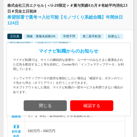
株式会社三共エクセル | ＜U-29限定＞＃賞与実績4カ月＃有給平均消化13
日＃完全土日祝休
希望部署で選考⇒入社可能【モノづくり系総合職】年間休日
124日
正社員
職種・業種未経験OK
学歴不問
第二新卒歓迎
転勤なし
完全週休2日制
女性のおしごと掲載中
マイナビ転職からのお知らせ
情報更新日：2026/08/05 終了予定日：2026/08/31
適性も考慮しますが、希望部署で選考⇒入社できます！★未経験も大歓
マイナビ転職では、サイトの継続的な改善や、ユーザーのみなさまに最適化され
迎！20代～30代がノビノビ活躍中です
た広告を配信すること等を目的に、Cookie等の「インフォマティブデータ」を利
用しています。
＼希望職種で選考します！育成前提の採用です／《 生産管
理・品質管理・成形・電子部品実装・設計 》のいずれかをお
インフォマティブデータの提供を無効にしたい場合は「確認する」ボタンのリン
仕事内容
任せ ◎未経験の若手が活躍中！
ク先から停止（オプトアウト）を行うことができます。
※オプトアウトをした場合、マイナビ転職の一部サービスを利用できない場合が
＼育成枠 U-29限定の採用／【 業種・職種の未経験者・第二新
あります。
卒も歓迎 】◎学歴不問 ◎安定企業に転職したい方必見！★社
対象と
員が辞めない会社です
なる方
閉じる
確認する
【 転勤なし／U・Iターン歓迎／マイカー通勤OK（駐車場あ
り） 】 本社：群馬県みどり市笠懸町久宮…
勤務地
330万円～590万円
初年度
年収