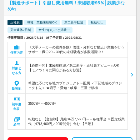
【製造サポート】引越し費用無料！未経験者95％│残業少な
め/g
正社員
職種・業種未経験OK
第二新卒歓迎
転勤なし
完全週休2日制
女性のおしごと掲載中
情報更新日：2026/07/14 終了予定日：2026/08/31
《大手メーカーの案件多数》管理・分析など幅広い業務を行う
サポート職◇20～30代の未経験者が多数活躍中！
仕事内容
【経歴不問】未経験歓迎／第二新卒・正社員デビューもOK
対象と
【モノづくりに関心がある方歓迎】
なる方
希望に応じて各地のプロジェクトへ配属 ＜下記地域のプロジ
ェクト先＞ ★岩手・愛知・岐阜・三重で積極…
勤務地
350万円～450万円
初年度
年収
転勤なし 【交替制】月給34万7,560円～＋各種手当 ※固定残業
代（4万3,460円／20時間分）含む 【日勤】…
給与