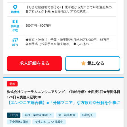
【好きな勤務地で働ける♪】北海道から九州まで46都道府県の
各プロジェクト先 ★面接地エリアでの就業…
勤務地
300万円～600万円
初年度
年収
◆東京・神奈川・千葉・埼玉勤務:月給24万5,000円～55万円＋
各種手当（残業手当全額支給等） ◆その他の…
給与
求人詳細を見る
気になる
株式会社フォーラムエンジニアリング | 《前給考慮》★面接1回★年間休日
124日★実務未経験OK
【エンジニア総合職】■「分解マニア」な方歓迎◎分解を仕事に
正社員
職種・業種未経験OK
第二新卒歓迎
転勤なし
完全週休2日制
女性のおしごと掲載中