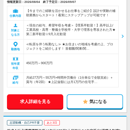
情報更新日：2026/08/04 終了予定日：2026/09/07
【今までのご経験を活かせるお仕事をご紹介】設計や実験の補
助業務からスタート！着実にステップアップが可能です！
仕事内容
＜現在の給与、希望年収を考慮＞【理系卒歓迎！】高卒以上/
工業高校・高専・整備士学校卒・大学で理系を専攻された方★
対象と
第二新卒歓迎☆9月入社歓迎
なる方
≪転居を伴う転勤なし≫ ★お住まいの地域を考慮の上、プロ
ジェクトをご紹介します！ 首都圏/関東/関…
勤務地
450万円～900万円
初年度
年収
月給27万円～55万円+時間外労働分（1分単位で全額支給）＋
賞与（年2回） ★上記金額には月1万円の住宅手…
給与
求人詳細を見る
気になる
志望動機・自己PR不要
あと3日