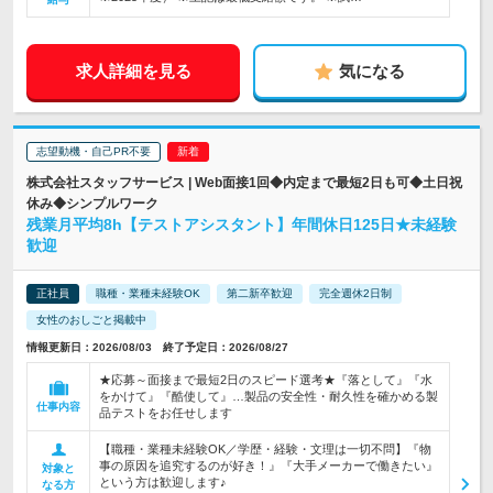
求人詳細を見る
気になる
志望動機・自己PR不要
株式会社スタッフサービス | Web面接1回◆内定まで最短2日も可◆土日祝
休み◆シンプルワーク
残業月平均8h【テストアシスタント】年間休日125日★未経験
歓迎
正社員
職種・業種未経験OK
第二新卒歓迎
完全週休2日制
女性のおしごと掲載中
情報更新日：2026/08/03 終了予定日：2026/08/27
★応募～面接まで最短2日のスピード選考★『落として』『水
をかけて』『酷使して』…製品の安全性・耐久性を確かめる製
仕事内容
品テストをお任せします
【職種・業種未経験OK／学歴・経験・文理は一切不問】『物
事の原因を追究するのが好き！』『大手メーカーで働きたい』
対象と
という方は歓迎します♪
なる方