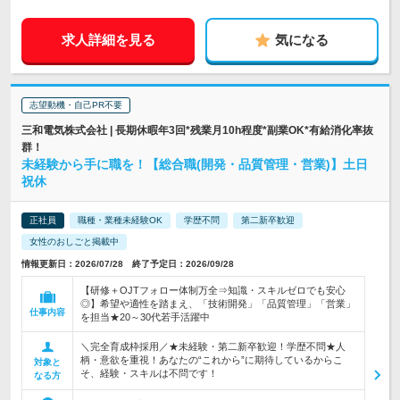
求人詳細を見る
気になる
志望動機・自己PR不要
三和電気株式会社 | 長期休暇年3回*残業月10h程度*副業OK*有給消化率抜
群！
未経験から手に職を！【総合職(開発・品質管理・営業)】土日
祝休
正社員
職種・業種未経験OK
学歴不問
第二新卒歓迎
女性のおしごと掲載中
情報更新日：2026/07/28 終了予定日：2026/09/28
【研修＋OJTフォロー体制万全⇒知識・スキルゼロでも安心
◎】希望や適性を踏まえ、「技術開発」「品質管理」「営業」
仕事内容
を担当★20～30代若手活躍中
＼完全育成枠採用／★未経験・第二新卒歓迎！学歴不問★人
柄・意欲を重視！あなたの“これから”に期待しているからこ
対象と
そ、経験・スキルは不問です！
なる方