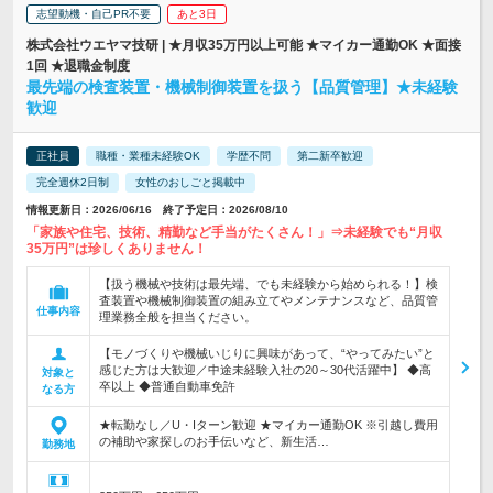
志望動機・自己PR不要
あと3日
株式会社ウエヤマ技研 | ★月収35万円以上可能 ★マイカー通勤OK ★面接
1回 ★退職金制度
最先端の検査装置・機械制御装置を扱う【品質管理】★未経験
歓迎
正社員
職種・業種未経験OK
学歴不問
第二新卒歓迎
完全週休2日制
女性のおしごと掲載中
情報更新日：2026/06/16 終了予定日：2026/08/10
「家族や住宅、技術、精勤など手当がたくさん！」⇒未経験でも“月収
35万円”は珍しくありません！
【扱う機械や技術は最先端、でも未経験から始められる！】検
査装置や機械制御装置の組み立てやメンテナンスなど、品質管
仕事内容
理業務全般を担当ください。
【モノづくりや機械いじりに興味があって、“やってみたい”と
感じた方は大歓迎／中途未経験入社の20～30代活躍中】 ◆高
対象と
卒以上 ◆普通自動車免許
なる方
★転勤なし／U・Iターン歓迎 ★マイカー通勤OK ※引越し費用
の補助や家探しのお手伝いなど、新生活…
勤務地