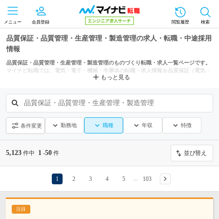
メニュー
会員登録
閲覧履歴
検索
品質保証・品質管理・生産管理・製造管理の求人・転職・中途採用
情報
品質保証・品質管理・生産管理・製造管理のものづくり転職・求人一覧ページです。
マイナビ転職では、電気・電子・機械・半導体の転職・求人情報を品質保証（電気・
もっと見る
電子・機械・半導体・材料系）、品質管理（電気・電子・機械・半導体・材料系）、
生産管理・製造管理（電気・電子・機械・半導体・材料系）などの条件からも探せま
す。
品質保証・品質管理・生産管理・製造管理
勤務地
職種
年収
特徴
条件変更
5,123
1
50
件中
-
件
並び替え
1
2
3
4
5
103
…