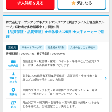
求人詳細を見る
気になる
株式会社オープンアップネクストエンジニア | 東証プライム上場企業グル
ープ／経験者が多数活躍中！／面接1回
【品質保証・品質管理】★年休最大125日!★大手メーカーで活
躍
正社員
リモートワーク可
完全週休2日制
女性のおしごと掲載中
情報更新日：2026/07/31 終了予定日：2026/09/03
自動走行車・航空機・家電・ロボット・半導体などの品質テス
ト・評価、不具合調査業務になります。
仕事内容
高卒以上/転職回数不問★品質保証・品質管理・生産技術・製
対象と
造などの経験を活かしたい方歓迎！
なる方
全国のプロジェクト先＜希望勤務エリアが叶う！＞ ★「希望
エリアで働きたい」「U・Iターンしたい」な…
勤務地
月給30万円～55万円＋各種手当＋賞与年2回 ※経験やスキルな
どを考慮の上、当社規定により決定します。 …
給与