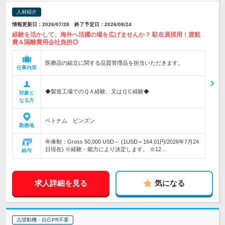
人材紹介
情報更新日：2026/07/28 終了予定日：2026/08/24
経験を活かして、海外へ活躍の場を広げませんか？ 駐在員採用！渡航
費＆隔離費用会社負担◎
医療品の組立に関する品質管理品を担当いただきます。
仕事内容
◆製造工場でのＱＡ経験、又はＱＣ経験◆
対象と
なる方
ベトナム ビンズン
勤務地
年俸制：Gross 50,000 USD～ (1USD＝164.01円/2026年7月24
日現在) ※経験・能力により決定します。 ※12…
給与
求人詳細を見る
気になる
志望動機・自己PR不要