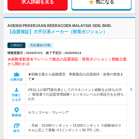
求人詳細を見る
気になる
AGENSI PEKERJAAN REERACOEN MALAYSIA SDN. BHD.
【品質保証】大手日系メーカー（部長ポジション）
人材紹介
完全週休2日制
情報更新日：2026/07/21 終了予定日：2026/09/14
★経験者歓迎★マレーシア拠点の品質保証・部長ポジション｜戦略立案
から関われる
★戦略立案から組織運営、車載製品の品質維持・改善の推進ま
で★
仕事内容
2年以上の部門責任者としてのマネジメント経験をお持ちの方
／ 製造業での品質管理経験 / ビジネスレベルの英語力をお持ち
対象と
の方
なる方
セランゴール・マレーシア
勤務地
・月給：10,000リンギット ~ 15,000リンギット ※経験値やス
キルに応じて変動 ※1リンギット＝39.7円（20…
給与