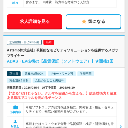
含みます。 ※経験・能力等を考慮のうえ決定…
給与
求人詳細を見る
気になる
志望動機・自己PR不要
Astemo株式会社 | 革新的なモビリティソリューションを提供するメガサ
プライヤー
ADAS・EV技術の【品質保証（ソフトウェア）】★面接1回
正社員
業種未経験OK
リモートワーク可
学歴不問
完全週休2日制
女性のおしごと掲載中
情報更新日：2026/08/07 終了予定日：2026/09/10
【”走る”だけじゃない。クルマを回路から支える。】総合技術力と裁量
ある環境でスキルを高めるチャンス
車載ソフトウェアの品質保証を軸に、開発管理・検証・セキュ
リティまで、幅広い業務内容がございます。
仕事内容
車載またはソフトウェア分野で品質保証・検証・開発経験を持
対象と