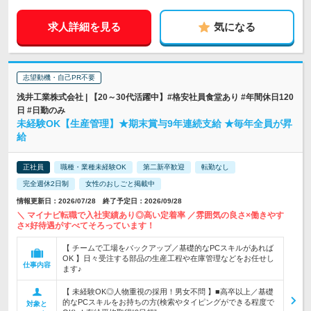
求人詳細を見る
気になる
志望動機・自己PR不要
浅井工業株式会社 | 【20～30代活躍中】#格安社員食堂あり #年間休日120
日 #日勤のみ
未経験OK【生産管理】★期末賞与9年連続支給 ★毎年全員が昇
給
正社員
職種・業種未経験OK
第二新卒歓迎
転勤なし
完全週休2日制
女性のおしごと掲載中
情報更新日：2026/07/28 終了予定日：2026/09/28
＼ マイナビ転職で入社実績あり◎高い定着率 ／雰囲気の良さ×働きやす
さ×好待遇がすべてそろっています！
【 チームで工場をバックアップ／基礎的なPCスキルがあれば
OK 】日々受注する部品の生産工程や在庫管理などをお任せし
仕事内容
ます♪
【 未経験OK◎人物重視の採用！男女不問 】■高卒以上／基礎
的なPCスキルをお持ちの方(検索やタイピングができる程度で
対象と