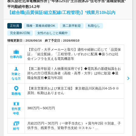
株式会社北澤電機製作所 | *年休125日*土日祝休み*住宅手当*退職金制度*
平均勤続年数14.2年
【総合職(品質保証/組立配線/工程管理)】*残業月10h以内
正社員
職種・業種未経験OK
第二新卒歓迎
転勤なし
完全週休2日制
女性のおしごと掲載中
情報更新日：2026/06/16 終了予定日：2026/08/10
【官公庁・大手メーカーと取引】適性や経験に応じて「品質保
証」「組立配線」「工程管理」いずれかに配属 ◆扱うのは社
仕事内容
会インフラを支える電気機器等
【第二新卒歓迎！人物重視採用です】◆電気系の基礎知識をお
持ちの方◎理系出身者（高校・高専・大学）は特に歓迎 ◆退
対象と
職金制度有◆賞与年2回
なる方
【東京営業所および東京工場】 東京都品川区南品川4-15-9 ※
原則、転勤はありません
勤務地
380万円～500万円
初年度
年収
月給23万円～30万円（一律手当含む）＋賞与年2回 ※別途、子
供手当、残業手当、皆勤手当支給 ※スキル・…
給与