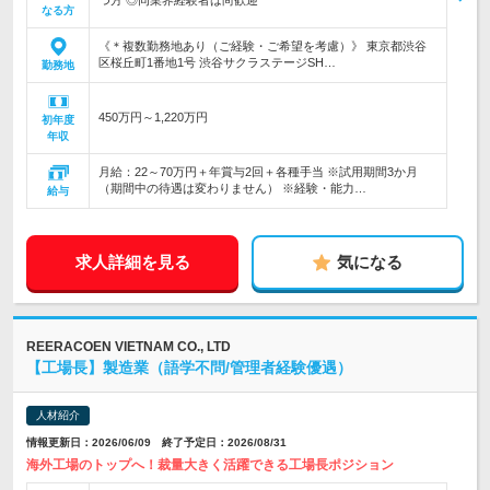
つ方 ◎同業界経験者は尚歓迎
なる方
《＊複数勤務地あり（ご経験・ご希望を考慮）》 東京都渋谷
区桜丘町1番地1号 渋谷サクラステージSH…
勤務地
450万円～1,220万円
初年度
年収
月給：22～70万円＋年賞与2回＋各種手当 ※試用期間3か月
（期間中の待遇は変わりません） ※経験・能力…
給与
求人詳細を見る
気になる
REERACOEN VIETNAM CO., LTD
【工場長】製造業（語学不問/管理者経験優遇）
人材紹介
情報更新日：2026/06/09 終了予定日：2026/08/31
海外工場のトップへ！裁量大きく活躍できる工場長ポジション