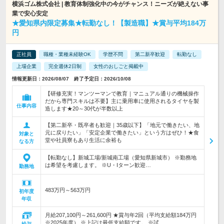
横浜ゴム株式会社 | 教育体制強化中の今がチャンス！ニーズが絶えない事
業で安心安定
★愛知県内限定募集★転勤なし！【製造職】★賞与平均184万
円
正社員
職種・業種未経験OK
学歴不問
第二新卒歓迎
転勤なし
上場企業
完全週休2日制
女性のおしごと掲載中
情報更新日：2026/08/07 終了予定日：2026/10/08
【研修充実！マンツーマンで教育｜マニュアル通りの機械操作
だから専門スキルは不要】主に乗用車に使用されるタイヤを製
仕事内容
造します★20～30代が半数以上
【第二新卒・既卒者も歓迎｜35歳以下】「地元で働きたい、地
元に戻りたい」「安定企業で働きたい」という方はぜひ！★食
対象と
堂や社員寮もあり生活に余裕も
なる方
【転勤なし】新城工場/新城南工場（愛知県新城市） ※勤務地
は希望を考慮します。 ※U・Iターン歓迎…
勤務地
483万円～563万円
初年度
年収
月給207,100円～261,600円 ★賞与年2回（平均支給額184万円
※2025年度） ※上記は最低支給額です。 ※試…
給与