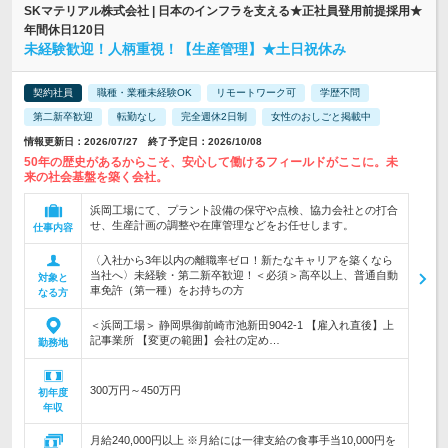
SKマテリアル株式会社 | 日本のインフラを支える★正社員登用前提採用★
年間休日120日
未経験歓迎！人柄重視！【生産管理】★土日祝休み
契約社員
職種・業種未経験OK
リモートワーク可
学歴不問
第二新卒歓迎
転勤なし
完全週休2日制
女性のおしごと掲載中
情報更新日：2026/07/27 終了予定日：2026/10/08
50年の歴史があるからこそ、安心して働けるフィールドがここに。未
来の社会基盤を築く会社。
浜岡工場にて、プラント設備の保守や点検、協力会社との打合
せ、生産計画の調整や在庫管理などをお任せします。
仕事内容
〈入社から3年以内の離職率ゼロ！新たなキャリアを築くなら
当社へ〉未経験・第二新卒歓迎！＜必須＞高卒以上、普通自動
対象と
車免許（第一種）をお持ちの方
なる方
＜浜岡工場＞ 静岡県御前崎市池新田9042-1 【雇入れ直後】上
記事業所 【変更の範囲】会社の定め…
勤務地
300万円～450万円
初年度
年収
月給240,000円以上 ※月給には一律支給の食事手当10,000円を