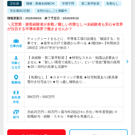
正社員
職種・業種未経験OK
学歴不問
第二新卒歓迎
転勤なし
完全週休2日制
女性のおしごと掲載中
情報更新日：2026/08/04 終了予定日：2026/09/10
＼元営業・接客経験者が多数／難しい作業なし⇒未経験者も安心★世界
が注目する半導体業界で働きませんか？
チェックシートをもとに、半導体工場の設備を「確認する」仕
事です。★座学＆OJTで基礎から学べる ★3勤3休=【年間休日
仕事内容
180日】1年の"半分"が休日！
【 未経験・第二新卒歓迎 】★特別なスキル・知識は必要あり
ません ★「新しい環境で成長したい」という"意欲"重視の採用
対象と
★20～30代の先輩も活躍中
なる方
【 転勤なし 】 ★スターティング募集 ★社宅制度あり(家具家
電付き社宅あり) ★引っ越し補助あり…
勤務地
384万円～500万円
初年度
年収
月給25万円～30万円＋賞与年2回(計4ヶ月分／昨年度実績) ※
前職給与・経験・スキル・年齢等を考慮の上、…
給与