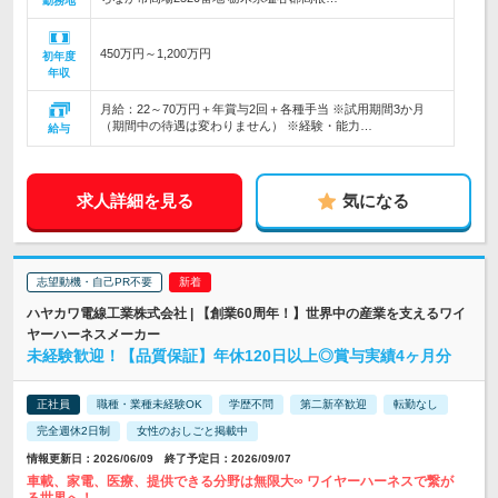
勤務地
450万円～1,200万円
初年度
年収
月給：22～70万円＋年賞与2回＋各種手当 ※試用期間3か月
（期間中の待遇は変わりません） ※経験・能力…
給与
求人詳細を見る
気になる
志望動機・自己PR不要
ハヤカワ電線工業株式会社 | 【創業60周年！】世界中の産業を支えるワイ
ヤーハーネスメーカー
未経験歓迎！【品質保証】年休120日以上◎賞与実績4ヶ月分
正社員
職種・業種未経験OK
学歴不問
第二新卒歓迎
転勤なし
完全週休2日制
女性のおしごと掲載中
情報更新日：2026/06/09 終了予定日：2026/09/07
車載、家電、医療、提供できる分野は無限大∞ ワイヤーハーネスで繋が