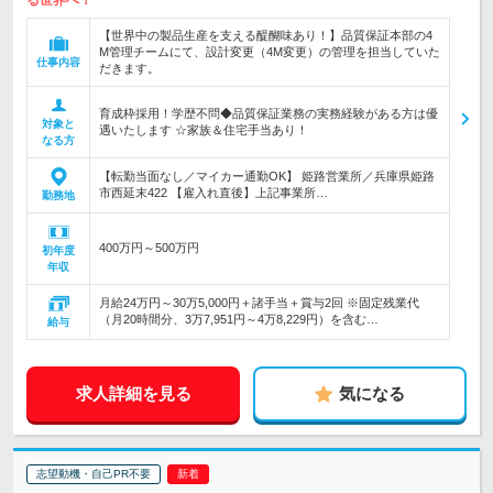
る世界へ！
【世界中の製品生産を支える醍醐味あり！】品質保証本部の4
M管理チームにて、設計変更（4M変更）の管理を担当していた
仕事内容
だきます。
育成枠採用！学歴不問◆品質保証業務の実務経験がある方は優
対象と
遇いたします ☆家族＆住宅手当あり！
なる方
【転勤当面なし／マイカー通勤OK】 姫路営業所／兵庫県姫路
市西延末422 【雇入れ直後】上記事業所…
勤務地
400万円～500万円
初年度
年収
月給24万円～30万5,000円＋諸手当＋賞与2回 ※固定残業代
（月20時間分、3万7,951円～4万8,229円）を含む…
給与
求人詳細を見る
気になる
志望動機・自己PR不要