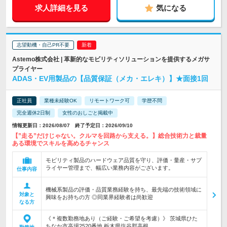
求人詳細を見る
気になる
志望動機・自己PR不要
Astemo株式会社 | 革新的なモビリティソリューションを提供するメガサ
プライヤー
ADAS・EV用製品の【品質保証（メカ・エレキ）】★面接1回
正社員
業種未経験OK
リモートワーク可
学歴不問
完全週休2日制
女性のおしごと掲載中
情報更新日：2026/08/07 終了予定日：2026/09/10
【”走る”だけじゃない。クルマを回路から支える。】総合技術力と裁量
ある環境でスキルを高めるチャンス
モビリティ製品のハードウェア品質を守り、評価・量産・サプ
ライヤー管理まで、幅広い業務内容がございます。
仕事内容
機械系製品の評価・品質業務経験を持ち、最先端の技術領域に
対象と
興味をお持ちの方 ◎同業界経験者は尚歓迎
なる方
《＊複数勤務地あり（ご経験・ご希望を考慮）》 茨城県ひた
ちなか市高場2520番地 栃木県塩谷郡高根…