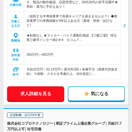
す。製品の動作確認、品質管理など。20代30代の若手活躍中★
仕事内容
昇給・賞与に手応えあり！
《成長する半導体業界で長期キャリアを築きませんか？》◆製
造業界での実務経験が3年以上ある方（製造・技術・設計な
対象と
ど）
なる方
★転勤なし ★マイカー・バイク通勤応相談 【三郷工場】 埼玉
県三郷市インター南2-8-9 ロコムＴ…
勤務地
350万円～450万円
初年度
年収
月給25万円～32.14万円＋賞与年2回＋各種手当（残業代別途支
給） ※経験・スキルを考慮の上、当社規定に…
給与
求人詳細を見る
気になる
志望動機・自己PR不要
株式会社コプロテクノロジー | 東証プライム上場企業グループ│月給37.7
万円以上可│社宅完備