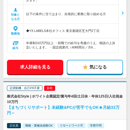
きます。
以下の条件に当てはまり、自発的に業務に取り組める方
対象と
なる方
◆YX LABELS本社オフィス 東京都港区芝大門2丁目
勤務地
年俸制310万円以上 ・前職での給与を考慮のうえ、相談の上決
定いたします。 ・固定残業代（40時間分／月6…
給与
求人詳細を見る
気になる
志望動機・自己PR不要
株式会社Style | ホワイト企業認定/賞与年4回/土日休・年休125日/入社祝金
10万円
【まちづくりサポート】未経験&PCが苦手でもOK★月給33万
円～
正社員
職種・業種未経験OK
リモートワーク可
学歴不問