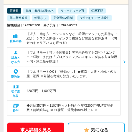
正社員
職種・業種未経験OK
リモートワーク可
学歴不問
第二新卒歓迎
転勤なし
完全週休2日制
女性のおしごと掲載中
情報更新日：2026/07/31 終了予定日：2026/09/03
【収入・働き方・ポジションなど、希望にマッチした案件をご
紹介】システム開発・インフラ構築など豊富な案件あり！《将
仕事内容
来のキャリアパスも選べる》
【フルリモート可／全国募集】実務未経験でもOK◎「エンジ
ニア経験」または「プログラミングのスキル」がある方★学歴
対象と
不問・第二新卒歓迎！
なる方
【フルリモートOK！／転勤なし】 ★東京・大阪・札幌・名古
屋・福岡 ※希望を考慮し決定いたします。…
勤務地
420万円～1,000万円
初年度
年収
◆月給35万円～110万円＜入社時から年収200万円UP実現多
数！前職給与を100％保証！還元率80％以上＞ ※…
給与
求人詳細を見る
気になる