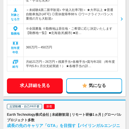
生・手当も充実♪
＜未経験&第二新卒歓迎♪ 中途入社率7割＞ ★大卒以上 ★普通
自動車免許(AT可) ◎育休復帰率88％ ◎ワークライフバランス
対象と
重視の方も大歓迎♪
なる方
※全国募集 ※勤務地は居住地・ご希望に応じ決定いたします
【勤務地一覧】 ■北海道(札幌市) ■岩…
勤務地
365万円～450万円
初年度
年収
月給21万円～26万円＋残業手当+各種手当+賞与年2回 （昨年度
平均5.8ヶ月分支給実績！） ★各種手当の詳…
給与
求人詳細を見る
気になる
志望動機・自己PR不要
Earth Technology株式会社 | 未経験歓迎 | リモート研修1ヵ月 | グローバル
プロジェクト多数
成長の先のキャリア「GTA」を目指す【バイリンガルエンジニ