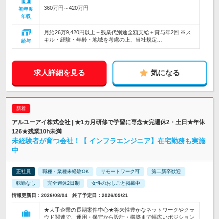
360万円～420万円
初年度
年収
月給26万9,420円以上＋残業代別途全額支給＋賞与年2回 ※ス
キル・経験・年齢・地域を考慮の上、当社規定…
給与
求人詳細を見る
気になる
アルユーアイ株式会社 | ★1カ月研修で学習に専念★完週休2・土日★年休
126★残業10h未満
未経験者が育つ会社！【 インフラエンジニア】在宅勤務も実施
中
正社員
職種・業種未経験OK
リモートワーク可
第二新卒歓迎
転勤なし
完全週休2日制
女性のおしごと掲載中
情報更新日：2026/08/04 終了予定日：2026/09/21
★大手企業の長期案件中心★将来性豊かなネットワークやクラ
ウド関連で、運用・保守から設計・構築まで幅広いポジション