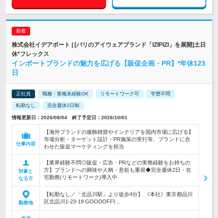
株式会社イデアポート | [パリのアイウェアブランド「IZIPIZI」を展開]土日
休*フレックス
インポートブランドの魅力を広げる【販促企画・PR】*年休123
日
正社員
職種・業種未経験OK
リモートワーク可
学歴不問
転勤なし
完全週休2日制
情報更新日：2026/08/04 終了予定日：2026/10/01
【海外ブランドの服飾雑貨やインテリアを国内市場に広げる】
市場分析・ターゲット設計・PR施策の実行等、ブランドに合
仕事内容
わせた販促マーケティングを担当
【業界経験不問◎販促・広告・PRなどの実務経験をお持ちの
方】ブランドへの興味や人柄・意欲も重視◆完全週休2日・在
対象と
宅勤務(リモートワーク)導入中
なる方
【転勤なし／「北品川駅」より徒歩4分】 《本社》東京都品川
区北品川1-23-19 GOODOFFI…
勤務地