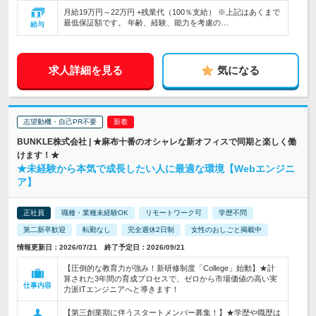
月給19万円～22万円 +残業代（100％支給） ※上記はあくまで
最低保証額です。 年齢、経験、能力を考慮の…
給与
求人詳細を見る
気になる
志望動機・自己PR不要
BUNKLE株式会社 | ★麻布十番のオシャレな新オフィスで同期と楽しく働
けます！★
★未経験から本気で成長したい人に最適な環境【Webエンジニ
ア】
正社員
職種・業種未経験OK
リモートワーク可
学歴不問
第二新卒歓迎
転勤なし
完全週休2日制
女性のおしごと掲載中
情報更新日：2026/07/21 終了予定日：2026/09/21
【圧倒的な教育力が強み！新研修制度「College」始動】★計
算された3年間の育成プロセスで、ゼロから市場価値の高い実
仕事内容
力派ITエンジニアへと導きます！
【第三創業期に伴うスタートメンバー募集！】★学歴や職歴は