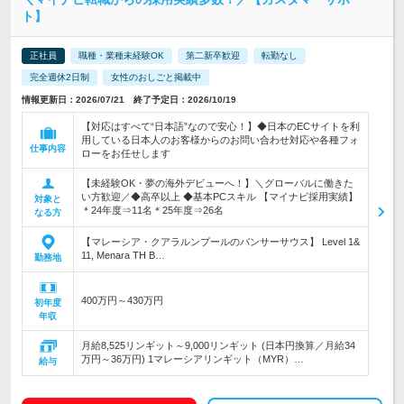
ト】
正社員
職種・業種未経験OK
第二新卒歓迎
転勤なし
完全週休2日制
女性のおしごと掲載中
情報更新日：2026/07/21 終了予定日：2026/10/19
【対応はすべて“日本語”なので安心！】◆日本のECサイトを利
用している日本人のお客様からのお問い合わせ対応や各種フォ
仕事内容
ローをお任せします
【未経験OK・夢の海外デビューへ！】＼グローバルに働きた
い方歓迎／◆高卒以上 ◆基本PCスキル 【マイナビ採用実績】
対象と
＊24年度⇒11名＊25年度⇒26名
なる方
【マレーシア・クアラルンプールのバンサーサウス】 Level 1&
11, Menara TH B…
勤務地
400万円～430万円
初年度
年収
月給8,525リンギット～9,000リンギット (日本円換算／月給34
万円～36万円) 1マレーシアリンギット（MYR）…
給与