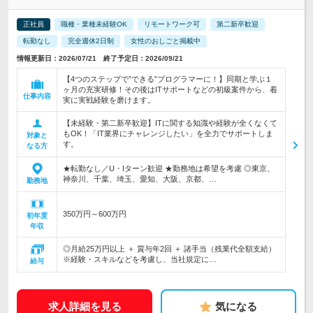
正社員
職種・業種未経験OK
リモートワーク可
第二新卒歓迎
転勤なし
完全週休2日制
女性のおしごと掲載中
情報更新日：2026/07/21 終了予定日：2026/09/21
【4つのステップで”できる”プログラマーに！】同期と学ぶ１
ヶ月の充実研修！その後はITサポートなどの初級案件から、着
仕事内容
実に実戦経験を磨けます。
【未経験・第二新卒歓迎】ITに関する知識や経験が全くなくて
もOK！「IT業界にチャレンジしたい」を全力でサポートしま
対象と
す。
なる方
★転勤なし／U・Iターン歓迎 ★勤務地は希望を考慮 ◎東京、
神奈川、千葉、埼玉、愛知、大阪、京都、…
勤務地
350万円～600万円
初年度
年収
◎月給25万円以上 ＋ 賞与年2回 ＋ 諸手当（残業代全額支給）
※経験・スキルなどを考慮し、当社規定に…
給与
求人詳細を見る
気になる