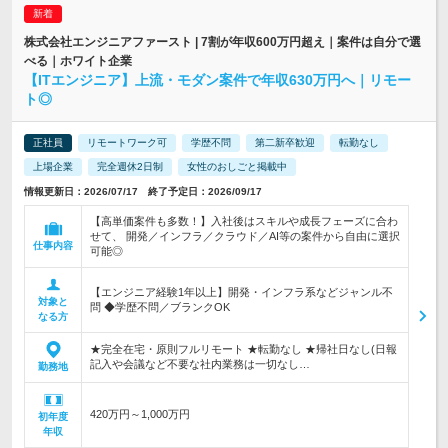
株式会社エンジニアファースト | 7割が年収600万円超え｜案件は自分で選
べる｜ホワイト企業
【ITエンジニア】上流・モダン案件で年収630万円へ｜リモー
ト◎
正社員
リモートワーク可
学歴不問
第二新卒歓迎
転勤なし
上場企業
完全週休2日制
女性のおしごと掲載中
情報更新日：2026/07/17 終了予定日：2026/09/17
【高単価案件も多数！】入社後はスキルや成長フェーズに合わ
せて、 開発／インフラ／クラウド／AI等の案件から自由に選択
仕事内容
可能◎
【エンジニア経験1年以上】開発・インフラ系などジャンル不
対象と
問 ◆学歴不問／ブランクOK
なる方
★完全在宅・原則フルリモート ★転勤なし ★帰社日なし(日報
記入や会議など不要な社内業務は一切なし…
勤務地
420万円～1,000万円
初年度
年収