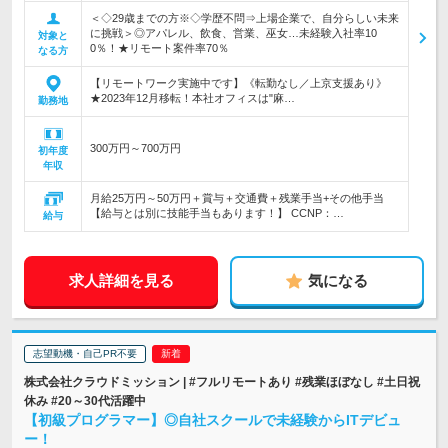
＜◇29歳までの方※◇学歴不問⇒上場企業で、自分らしい未来
に挑戦＞◎アパレル、飲食、営業、巫女…未経験入社率10
対象と
0％！★リモート案件率70％
なる方
【リモートワーク実施中です】《転勤なし／上京支援あり》
★2023年12月移転！本社オフィスは"麻…
勤務地
300万円～700万円
初年度
年収
月給25万円～50万円＋賞与＋交通費＋残業手当+その他手当
【給与とは別に技能手当もあります！】 CCNP：…
給与
求人詳細を見る
気になる
志望動機・自己PR不要
株式会社クラウドミッション | #フルリモートあり #残業ほぼなし #土日祝
休み #20～30代活躍中
【初級プログラマー】◎自社スクールで未経験からITデビュ
ー！