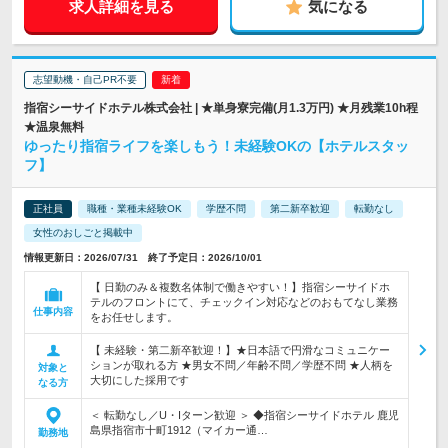
求人詳細を見る
気になる
志望動機・自己PR不要
指宿シーサイドホテル株式会社 | ★単身寮完備(月1.3万円) ★月残業10h程
★温泉無料
ゆったり指宿ライフを楽しもう！未経験OKの【ホテルスタッ
フ】
正社員
職種・業種未経験OK
学歴不問
第二新卒歓迎
転勤なし
女性のおしごと掲載中
情報更新日：2026/07/31 終了予定日：2026/10/01
【 日勤のみ＆複数名体制で働きやすい！】指宿シーサイドホ
テルのフロントにて、チェックイン対応などのおもてなし業務
仕事内容
をお任せします。
【 未経験・第二新卒歓迎！】★日本語で円滑なコミュニケー
ションが取れる方 ★男女不問／年齢不問／学歴不問 ★人柄を
対象と
大切にした採用です
なる方
＜ 転勤なし／U・Iターン歓迎 ＞ ◆指宿シーサイドホテル 鹿児
島県指宿市十町1912（マイカー通…
勤務地