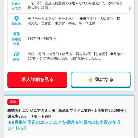
一切不問！完全人柄重視の採用★ゼロから挑戦したい気持ちを
対象と
最大限に評価！
なる方
★リモート＆フルリモートあり！ ◆東京本社・大阪支社・横
浜支社・首都圏（東京都・神奈川県・埼玉県・…
勤務地
350万円～750万円
初年度
年収
月給22万円～60万円＋諸手当＋賞与年2回 【首都圏】 ◆月給2
2万円～24万円未満の場合、固定残業代は含み…
給与
求人詳細を見る
気になる
株式会社エンジニアのミカタ | 高単価プライム案件×上流案件90,000件｜
還元率83%｜リモート9割
★8月退社予定のエンジニアを優遇★社員450名全員が年収
UP【PG】