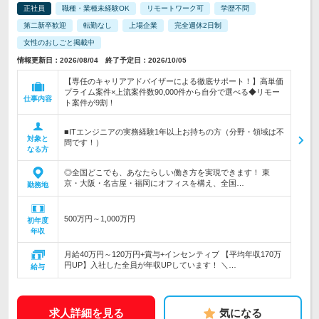
正社員
職種・業種未経験OK
リモートワーク可
学歴不問
第二新卒歓迎
転勤なし
上場企業
完全週休2日制
女性のおしごと掲載中
情報更新日：2026/08/04 終了予定日：2026/10/05
【専任のキャリアアドバイザーによる徹底サポート！】高単価
プライム案件×上流案件数90,000件から自分で選べる◆リモー
仕事内容
ト案件が9割！
■ITエンジニアの実務経験1年以上お持ちの方（分野・領域は不
対象と
問です！）
なる方
◎全国どこでも、あなたらしい働き方を実現できます！ 東
京・大阪・名古屋・福岡にオフィスを構え、全国…
勤務地
500万円～1,000万円
初年度
年収
月給40万円～120万円+賞与+インセンティブ 【平均年収170万
円UP】入社した全員が年収UPしています！ ＼…
給与
求人詳細を見る
気になる