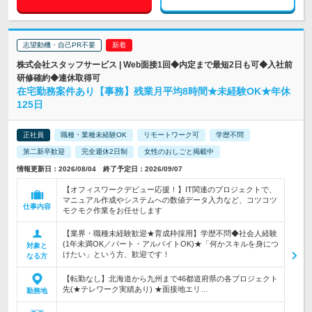
志望動機・自己PR不要
株式会社スタッフサービス | Web面接1回◆内定まで最短2日も可◆入社前
研修確約◆連休取得可
在宅勤務案件あり【事務】残業月平均8時間★未経験OK★年休
125日
正社員
職種・業種未経験OK
リモートワーク可
学歴不問
第二新卒歓迎
完全週休2日制
女性のおしごと掲載中
情報更新日：2026/08/04 終了予定日：2026/09/07
【オフィスワークデビュー応援！】IT関連のプロジェクトで、
マニュアル作成やシステムへの数値データ入力など、コツコツ
仕事内容
モクモク作業をお任せします
【業界・職種未経験歓迎★育成枠採用】学歴不問◆社会人経験
(1年未満OK／パート・アルバイトOK)★「何かスキルを身につ
対象と
けたい」という方、歓迎です！
なる方
【転勤なし】北海道から九州まで46都道府県の各プロジェクト
先(★テレワーク実績あり) ★面接地エリ…
勤務地