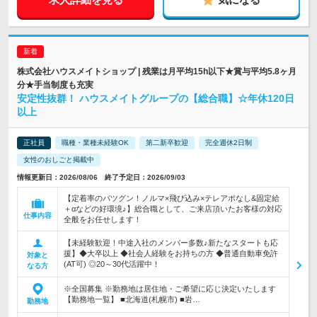
株式会社ハウスメイトショップ | 残業は月平均15h以下★賞与平均5.8ヶ月
分★手当制度も充実
安定性抜群！ ハウスメイトグループの【総合職】☆年休120日
以上
正社員
職種・業種未経験OK
第二新卒歓迎
完全週休2日制
女性のおしごと掲載中
情報更新日：2026/08/06 終了予定日：2026/09/03
【定着率のバツグン！ノルマ×飛び込み×テレアポなし&固定給
＋αなどの好環境♪】総合職として、ご来店頂いたお客様の対応
仕事内容
全般をお任せします！
【未経験歓迎！中途入社のメンバー多数♪新たなスタートも応
援】◆大卒以上 ◆社会人経験をお持ちの方 ◆普通自動車免許
対象と
(AT可) ◎20～30代活躍中！
なる方
※全国募集 ※勤務地は居住地・ご希望に応じ決定いたします
【勤務地一覧】 ■北海道(札幌市) ■岩…
勤務地