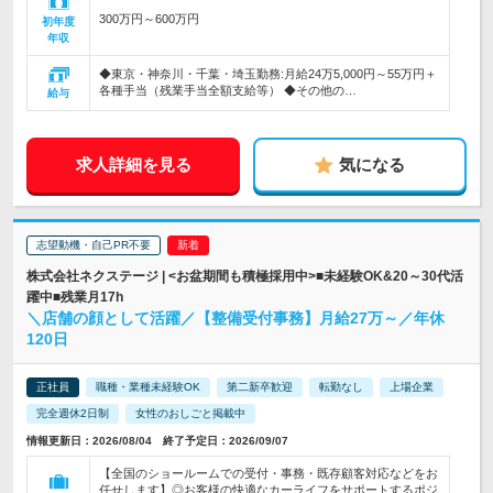
300万円～600万円
初年度
年収
◆東京・神奈川・千葉・埼玉勤務:月給24万5,000円～55万円＋
各種手当（残業手当全額支給等） ◆その他の…
給与
求人詳細を見る
気になる
志望動機・自己PR不要
株式会社ネクステージ | <お盆期間も積極採用中>■未経験OK&20～30代活
躍中■残業月17h
＼店舗の顔として活躍／【整備受付事務】月給27万～／年休
120日
正社員
職種・業種未経験OK
第二新卒歓迎
転勤なし
上場企業
完全週休2日制
女性のおしごと掲載中
情報更新日：2026/08/04 終了予定日：2026/09/07
【全国のショールームでの受付・事務・既存顧客対応などをお
任せします】◎お客様の快適なカーライフをサポートするポジ