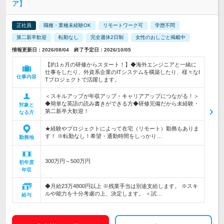
ア】
正社員
職種・業種未経験OK
リモートワーク可
学歴不問
第二新卒歓迎
転勤なし
完全週休2日制
女性のおしごと掲載中
情報更新日：2026/08/04 終了予定日：2026/10/05
【約1ヵ月の研修からスタート！】◆海外エンジニアと一緒に
仕事をしたり、外資系企業のITシステムを構築したり、様々なI
仕事内容
Tプロジェクトで活躍します。
＜スキルアップが年収アップ・キャリアアップにつながる！＞
◆簡単な英語の読み書きができる方◆研修完備だから未経験・
対象と
第二新卒大歓迎！
なる方
★経験やプロジェクトによって在宅（リモート）勤務もありま
す！ ※転勤なし！希望・通勤時間をしっかり…
勤務地
300万円～500万円
初年度
年収
◆月給23万4800円以上 ※残業手当は別途支給します。 ※スキ
ルや能力を十分考慮の上、決定します。 ＜試…
給与