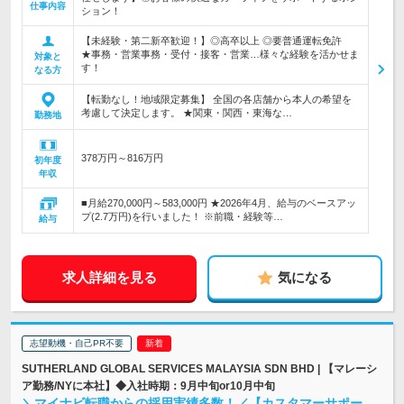
仕事内容
ション！
【未経験・第二新卒歓迎！】◎高卒以上 ◎要普通運転免許
★事務・営業事務・受付・接客・営業…様々な経験を活かせま
対象と
す！
なる方
【転勤なし！地域限定募集】 全国の各店舗から本人の希望を
考慮して決定します。 ★関東・関西・東海な…
勤務地
378万円～816万円
初年度
年収
■月給270,000円～583,000円 ★2026年4月、給与のベースアッ
プ(2.7万円)を行いました！ ※前職・経験等…
給与
求人詳細を見る
気になる
志望動機・自己PR不要
SUTHERLAND GLOBAL SERVICES MALAYSIA SDN BHD | 【マレーシ
ア勤務/NYに本社】◆入社時期：9月中旬or10月中旬
＼マイナビ転職からの採用実績多数！／【カスタマーサポー