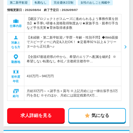
第二新卒歓迎
転勤なし
完全週休2日制
女性のおしごと掲載中
情報更新日：2026/08/04 終了予定日：2026/09/07
【建設プロジェクトがスムーズに進められるよう事務作業を担
当】★手厚い研修＆資格取得制度あり★家族手当・親孝行手当
仕事内容
など手当充実★育休取得者多数
【未経験・第二新卒歓迎／学歴・年齢・性別不問】◆Web面接
でスピーディーに内定&入社OK！ ★定着率92％以上＆フリー
対象と
ターから正社員へ♪
なる方
【全国47都道府県の中から、希望のエリアへ配属を確約】 ※
希望しない転勤なし 本社／京都府京都市中…
勤務地
410万円～940万円
初年度
年収
月給33万円～＋諸手当＋賞与 ※上記月給には一律出張手当3万
円を含む ※そのほか、月給には固定残業代4万…
給与
求人詳細を見る
気になる