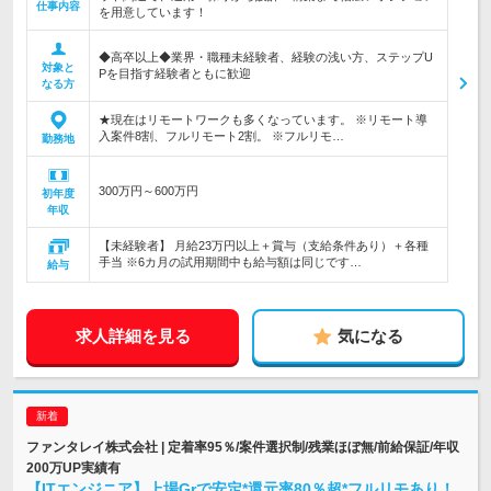
仕事内容
を用意しています！
◆高卒以上◆業界・職種未経験者、経験の浅い方、ステップU
対象と
Pを目指す経験者ともに歓迎
なる方
★現在はリモートワークも多くなっています。 ※リモート導
入案件8割、フルリモート2割。 ※フルリモ…
勤務地
300万円～600万円
初年度
年収
【未経験者】 月給23万円以上＋賞与（支給条件あり）＋各種
手当 ※6カ月の試用期間中も給与額は同じです…
給与
求人詳細を見る
気になる
ファンタレイ株式会社 | 定着率95％/案件選択制/残業ほぼ無/前給保証/年収
200万UP実績有
【ITエンジニア】上場Grで安定*還元率80％超*フルリモあり！