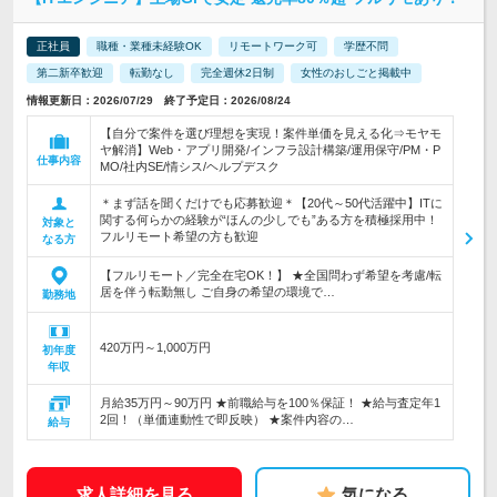
正社員
職種・業種未経験OK
リモートワーク可
学歴不問
第二新卒歓迎
転勤なし
完全週休2日制
女性のおしごと掲載中
情報更新日：2026/07/29 終了予定日：2026/08/24
【自分で案件を選び理想を実現！案件単価を見える化⇒モヤモ
ヤ解消】Web・アプリ開発/インフラ設計構築/運用保守/PM・P
仕事内容
MO/社内SE/情シス/ヘルプデスク
＊まず話を聞くだけでも応募歓迎＊【20代～50代活躍中】ITに
関する何らかの経験が“ほんの少しでも”ある方を積極採用中！
対象と
フルリモート希望の方も歓迎
なる方
【フルリモート／完全在宅OK！】 ★全国問わず希望を考慮/転
居を伴う転勤無し ご自身の希望の環境で…
勤務地
420万円～1,000万円
初年度
年収
月給35万円～90万円 ★前職給与を100％保証！ ★給与査定年1
2回！（単価連動性で即反映） ★案件内容の…
給与
求人詳細を見る
気になる