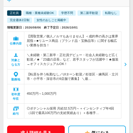
中
正社員
職種・業種未経験OK
学歴不問
第二新卒歓迎
転勤なし
完全週休2日制
女性のおしごと掲載中
情報更新日：2026/08/06 終了予定日：2026/10/01
【買取営業／個人ノルマもありません】＜成約率の高さは業界
屈指＞■リユース商品（ブランド品・宝飾品等）に関する幅広
仕事内容
い業務を担当！
＼未経験・第二新卒・正社員デビュー・社会人未経験など広く
歓迎／★「23歳の店長」など、若手スタッフが活躍中！★服装
対象と
→オフィスカジュアルOK！
なる方
【転居を伴う転勤なし／UIターン歓迎／杉並区・練馬区・立川
市・小平市・深谷市の9店舗で募集】 ＼最…
勤務地
450万円～1,000万円
初年度
年収
◎ポテンシャル採用 月給32.5万円～＋インセンティブ年4回
（1回で最高100万円の支給実績あり）＋各種手…
給与
求人詳細を見る
気になる