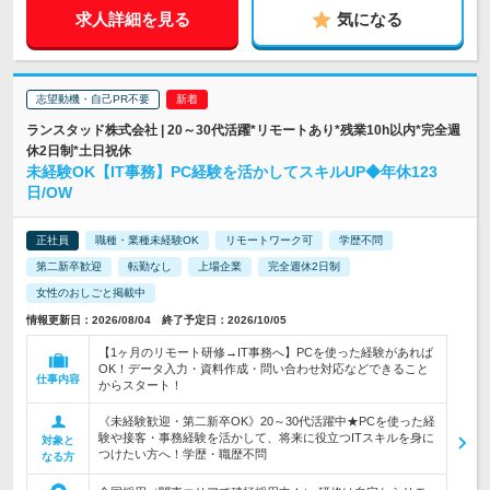
求人詳細を見る
気になる
志望動機・自己PR不要
ランスタッド株式会社 | 20～30代活躍*リモートあり*残業10h以内*完全週
休2日制*土日祝休
未経験OK【IT事務】PC経験を活かしてスキルUP◆年休123
日/OW
正社員
職種・業種未経験OK
リモートワーク可
学歴不問
第二新卒歓迎
転勤なし
上場企業
完全週休2日制
女性のおしごと掲載中
情報更新日：2026/08/04 終了予定日：2026/10/05
【1ヶ月のリモート研修→IT事務へ】PCを使った経験があれば
OK！データ入力・資料作成・問い合わせ対応などできること
仕事内容
からスタート！
《未経験歓迎・第二新卒OK》20～30代活躍中★PCを使った経
験や接客・事務経験を活かして、将来に役立つITスキルを身に
対象と
つけたい方へ！学歴・職歴不問
なる方