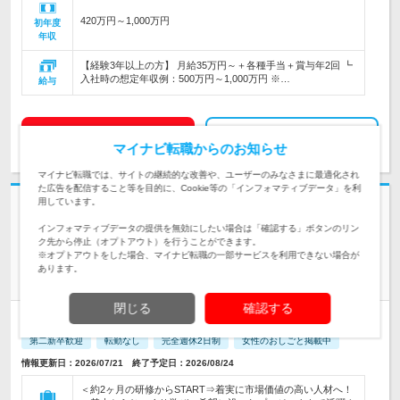
420万円～1,000万円
初年度
年収
【経験3年以上の方】 月給35万円～＋各種手当＋賞与年2回 ┗
入社時の想定年収例：500万円～1,000万円 ※…
給与
求人詳細を見る
気になる
マイナビ転職からのお知らせ
マイナビ転職では、サイトの継続的な改善や、ユーザーのみなさまに最適化され
た広告を配信すること等を目的に、Cookie等の「インフォマティブデータ」を利
用しています。
志望動機・自己PR不要
株式会社 ＨＡＬ | *入社時の平均年齢26歳*残業少*先輩の約99％が年収
インフォマティブデータの提供を無効にしたい場合は「確認する」ボタンのリン
ク先から停止（オプトアウト）を行うことができます。
UP*年休120日
※オプトアウトをした場合、マイナビ転職の一部サービスを利用できない場合が
安心の2ヶ月研修♪【初級ITエンジニア】*フルリモOK*未経験歓
あります。
迎
閉じる
確認する
正社員
職種・業種未経験OK
リモートワーク可
学歴不問
第二新卒歓迎
転勤なし
完全週休2日制
女性のおしごと掲載中
情報更新日：2026/07/21 終了予定日：2026/08/24
＜約2ヶ月の研修からSTART⇒着実に市場価値の高い人材へ！