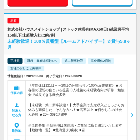
株式会社ハウスメイトショップ | ストック休暇有(MAX60日) /残業月平均
15h以下/未経験入社は約7割
未経験歓迎！100％反響型【ルームアドバイザー】☆賞与5.8ヶ
月
正社員
職種・業種未経験OK
第二新卒歓迎
完全週休2日制
女性のおしごと掲載中
情報更新日：2026/08/06 終了予定日：2026/08/20
《年間休日121日＋～20日の休暇も可／100％反響提案》★お
客様の理想の住まいを提案◇入社後の未経験者向け研修・勉強
仕事内容
会で成長できる機会多数
【未経験・第二新卒歓迎！】大手企業で安定収入としっかりお
休みも確保した、そんな方へ！★高卒以上 ★何かしらの社会
対象と
人経験 ★20～30代活躍中
なる方
※全国募集 ※勤務地は居住地・ご希望に応じ決定いたします
【勤務地一覧】 ■北海道(札幌市) ■岩…
勤務地