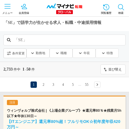
メニュー
会員登録
閲覧履歴
検索
「SE」で語学力が生かせる求人・転職・中途採用情報
「SE」
勤務地
職種
年収
特徴
条件変更
2,733
1
50
件中
-
件
並び替え
1
2
3
4
5
55
…
ウィンヴォルブ株式会社 | 《上場企業グループ》★還元率80％★残業月5h
以下★年休130日～
【ITエンジニア】還元率80%超！フルリモOK☆初年度年収420
万円～