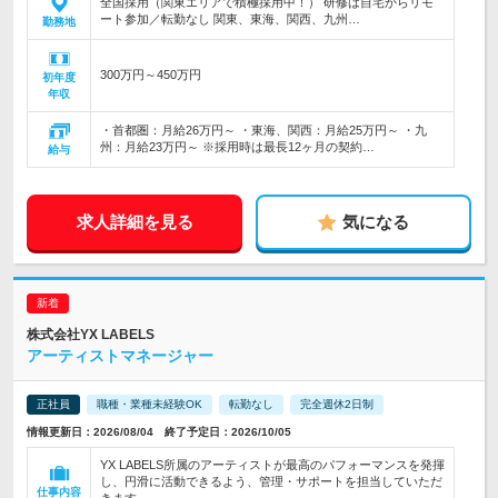
全国採用（関東エリアで積極採用中！） 研修は自宅からリモ
ート参加／転勤なし 関東、東海、関西、九州…
勤務地
300万円～450万円
初年度
年収
・首都圏：月給26万円～ ・東海、関西：月給25万円～ ・九
州：月給23万円～ ※採用時は最長12ヶ月の契約…
給与
求人詳細を見る
気になる
株式会社YX LABELS
アーティストマネージャー
正社員
職種・業種未経験OK
転勤なし
完全週休2日制
情報更新日：2026/08/04 終了予定日：2026/10/05
YX LABELS所属のアーティストが最高のパフォーマンスを発揮
し、円滑に活動できるよう、管理・サポートを担当していただ
仕事内容