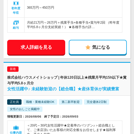
365万円～450万円
初年度
年収
月給21万円～26万円＋残業手当+各種手当+賞与年2回 （昨年度
平均5.8ヶ月分支給実績！） ★各種手当の詳…
給与
求人詳細を見る
気になる
株式会社ハウスメイトショップ | 年休120日以上★残業月平均15h以下★賞
与平均5.8ヶ月分
女性活躍中♪ 未経験歓迎の【総合職】★産休育休が実績豊富
正社員
職種・業種未経験OK
第二新卒歓迎
完全週休2日制
女性のおしごと掲載中
情報更新日：2026/08/06 終了予定日：2026/09/03
＜20代～30代女性活躍中★定着率のバツグン♪＞総合職とし
て、ご来店頂いたお客様の対応全般をお任せします★福利厚
仕事内容