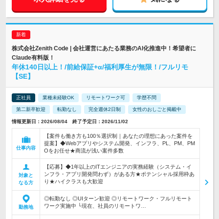
株式会社Zenith Code | 会社運営にあたる業務のAI化推進中！希望者に
Claude有料版！
年休140日以上！/前給保証+α/福利厚生が無限！/フルリモ
【SE】
正社員
業種未経験OK
リモートワーク可
学歴不問
第二新卒歓迎
転勤なし
完全週休2日制
女性のおしごと掲載中
情報更新日：2026/08/04 終了予定日：2026/11/02
【案件も働き方も100％選択制｜あなたの理想にあった案件を
提案】◆Webアプリやシステム開発、インフラ、PL、PM、PM
仕事内容
Oをお任せ★商流が浅い案件多数
【応募】◆1年以上のITエンジニアの実務経験（システム・イ
ンフラ・アプリ開発問わず）がある方★ポテンシャル採用枠あ
対象と
り★ハイクラスも大歓迎
なる方
◎転勤なし ◎UIターン歓迎 ◎リモートワーク・フルリモート
ワーク実施中 └現在、社員のリモートワ…
勤務地