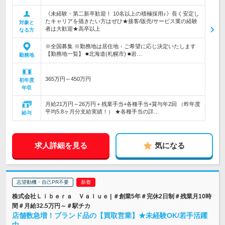
《未経験・第二新卒歓迎！ 10名以上の積極採用♪》長く安定し
たキャリアを描きたい方はぜひ★接客/販売/サービス業の経験
対象と
者は大歓迎★高卒以上
なる方
※全国募集 ※勤務地は居住地・ご希望に応じ決定いたします
【勤務地一覧】 ■北海道(札幌市) ■岩…
勤務地
365万円～450万円
初年度
年収
月給21万円～26万円＋残業手当+各種手当+賞与年2回 （昨年度
平均5.8ヶ月分支給実績！） ★各種手当の詳…
給与
求人詳細を見る
気になる
志望動機・自己PR不要
株式会社Ｌｉｂｅｒａ Ｖａｌｕｅ | ＃創業5年＃完休2日制＃残業月10時
間＃月給32.5万円～＃駅チカ
店舗数急増！ブランド品の【買取営業】★未経験OK/若手活躍