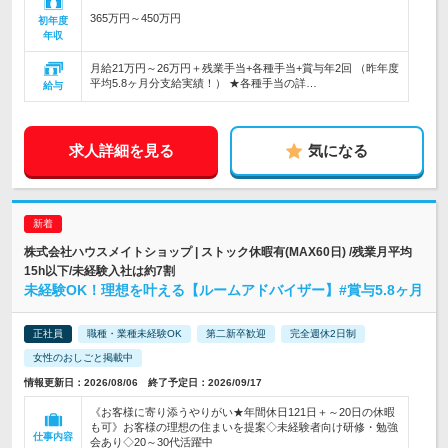
365万円～450万円
初年度
年収
月給21万円～26万円＋残業手当+各種手当+賞与年2回 （昨年度
平均5.8ヶ月分支給実績！） ★各種手当の詳…
給与
求人詳細を見る
気になる
株式会社ハウスメイトショップ | ストック休暇有(MAX60日) /残業月平均
15h以下/未経験入社は約7割
未経験OK！理想を叶える【ルームアドバイザー】#賞与5.8ヶ月
正社員
職種・業種未経験OK
第二新卒歓迎
完全週休2日制
女性のおしごと掲載中
情報更新日：2026/08/06 終了予定日：2026/09/17
《お客様に寄り添うやりがい★年間休日121日＋～20日の休暇
も可》お客様の理想の住まいを提案◇未経験者向け研修・勉強
仕事内容
会あり◇20～30代活躍中