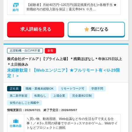
【経験者】月給40万円~120万円(固定残業代含む)+各種手当 ★
前職給与の総収入額を保証｜還元率84％ ※月…
給与
求人詳細を見る
気になる
志望動機・自己PR不要
株式会社ボードルア | 【プライム上場】＊残業ほぼなし＊年休125日以上
＊土日祝休み
未経験歓迎！【Webエンジニア】★フルリモート有＜U-29限
定！＞
正社員
職種・業種未経験OK
リモートワーク可
学歴不問
第二新卒歓迎
転勤なし
上場企業
完全週休2日制
女性のおしごと掲載中
情報更新日：2026/07/21 終了予定日：2026/09/07
＼買い物、動画視聴、Web会議など今の生活をITで支える仕
事！／＃3ヶ月間の研修でサポート♪スマホやゲーム、Webサイ
仕事内容
トなどプロジェクトに挑戦