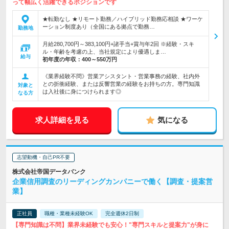
って幅広く活躍できるポジションです
★転勤なし ★リモート勤務／ハイブリッド勤務応相談 ★ワーケ
ーション制度あり（全国にある拠点で勤務…
勤務地
月給280,700円～383,100円+諸手当+賞与年2回 ※経験・スキ
ル・年齢を考慮の上、当社規定により優遇しま…
給与
初年度の年収：
400～550万円
《業界経験不問》営業アシスタント・営業事務の経験、社内外
との折衝経験、または反響営業の経験をお持ちの方。専門知識
対象と
は入社後に身につけられます◎
なる方
求人詳細を見る
気になる
志望動機・自己PR不要
株式会社帝国データバンク
企業信用調査のリーディングカンパニーで働く【調査・提案営
業】
正社員
職種・業種未経験OK
完全週休2日制
【専門知識は不問】業界未経験でも安心！"専門スキルと提案力"が身に