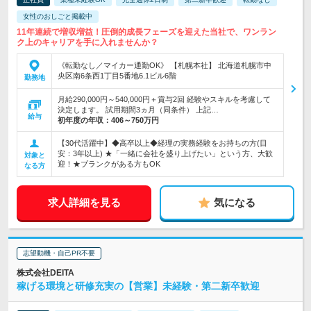
女性のおしごと掲載中
11年連続で増収増益！圧倒的成長フェーズを迎えた当社で、ワンラン
ク上のキャリアを手に入れませんか？
《転勤なし／マイカー通勤OK》 【札幌本社】 北海道札幌市中
央区南6条西1丁目5番地6.1ビル6階
勤務地
月給290,000円～540,000円＋賞与2回 経験やスキルを考慮して
決定します。 試用期間3ヵ月（同条件） 上記…
給与
初年度の年収：
406～750万円
【30代活躍中】◆高卒以上◆経理の実務経験をお持ちの方(目
安：3年以上) ★「一緒に会社を盛り上げたい」という方、大歓
対象と
迎！★ブランクがある方もOK
なる方
求人詳細を見る
気になる
志望動機・自己PR不要
株式会社DEITA
稼げる環境と研修充実の【営業】未経験・第二新卒歓迎