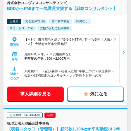
株式会社ユニヴィスコンサルティング
BDDからPMIまで一気通貫支援する【戦略コンサルタント】
正社員
完全週休2日制
第二新卒歓迎
転勤なし
リモートワーク可
女性のおしごと掲載中
【本社】 東京都港区虎ノ門3-8-8 NTT虎ノ門ビル6階 【大阪オフ
ィス】 大阪府大阪市北区鶴野…
勤務地
月給428,571円～ ※試用期間なし
初年度の年収：
600～2,000万円
給与
未経験OK！＜必須要件＞社会人経験1年以上の方＜歓迎要件＞
対象と
会計や財務関連のコンサルティング経験をお持ちの方
なる方
求人詳細を見る
気になる
志望動機・自己PR不要
税理士法人池脇会計事務所
【税務スタッフ（管理職）】顧問数1,100社★平均勤続14.2年