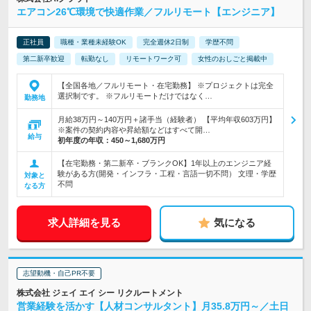
エアコン26℃環境で快適作業／フルリモート【エンジニア】
正社員
職種・業種未経験OK
完全週休2日制
学歴不問
第二新卒歓迎
転勤なし
リモートワーク可
女性のおしごと掲載中
【全国各地／フルリモート・在宅勤務】 ※プロジェクトは完全
選択制です。 ※フルリモートだけではなく…
勤務地
月給38万円～140万円＋諸手当（経験者） 【平均年収603万円】
※案件の契約内容や昇給額などはすべて開…
給与
初年度の年収：
450～1,680万円
【在宅勤務・第二新卒・ブランクOK】1年以上のエンジニア経
験がある方(開発・インフラ・工程・言語一切不問） 文理・学歴
対象と
不問
なる方
求人詳細を見る
気になる
志望動機・自己PR不要
株式会社 ジェイ エイ シー リクルートメント
営業経験を活かす【人材コンサルタント】月35.8万円～／土日