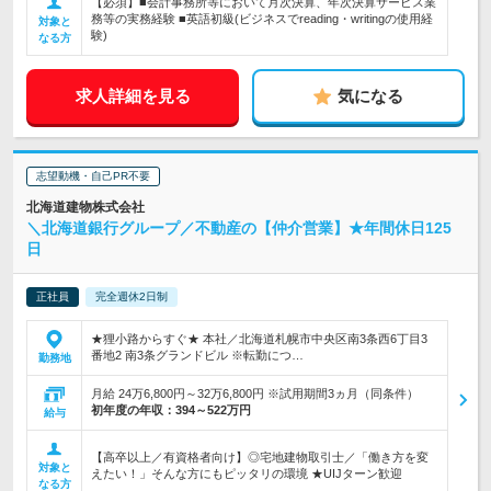
【必須】■会計事務所等において月次決算、年次決算サービス業
務等の実務経験 ■英語初級(ビジネスでreading・writingの使用経
対象と
験)
なる方
求人詳細を見る
気になる
志望動機・自己PR不要
北海道建物株式会社
＼北海道銀行グループ／不動産の【仲介営業】★年間休日125
日
正社員
完全週休2日制
★狸小路からすぐ★ 本社／北海道札幌市中央区南3条西6丁目3
番地2 南3条グランドビル ※転勤につ…
勤務地
月給 24万6,800円～32万6,800円 ※試用期間3ヵ月（同条件）
初年度の年収：
394～522万円
給与
【高卒以上／有資格者向け】◎宅地建物取引士／「働き方を変
対象と
えたい！」そんな方にもピッタリの環境 ★UIJターン歓迎
なる方