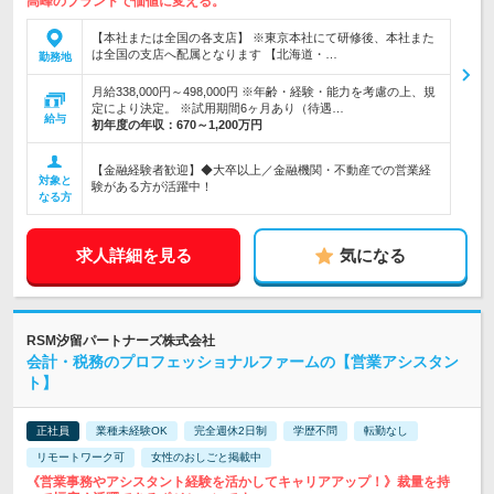
高峰のブランドで価値に変える。
【本社または全国の各支店】 ※東京本社にて研修後、本社また
は全国の支店へ配属となります 【北海道・…
勤務地
月給338,000円～498,000円 ※年齢・経験・能力を考慮の上、規
定により決定。 ※試用期間6ヶ月あり（待遇…
給与
初年度の年収：
670～1,200万円
【金融経験者歓迎】◆大卒以上／金融機関・不動産での営業経
対象と
験がある方が活躍中！
なる方
求人詳細を見る
気になる
RSM汐留パートナーズ株式会社
会計・税務のプロフェッショナルファームの【営業アシスタン
ト】
正社員
業種未経験OK
完全週休2日制
学歴不問
転勤なし
リモートワーク可
女性のおしごと掲載中
《営業事務やアシスタント経験を活かしてキャリアアップ！》裁量を持