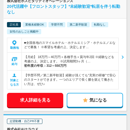
株式会社ホスピタリティオペレーションズ
20代活躍中【フロントスタッフ】*未経験歓迎*転居を伴う転勤
なし
正社員
業種未経験OK
学歴不問
第二新卒歓迎
転勤なし
女性のおしごと掲載中
■全国各地のスマイルホテル・ホテルエミシア・ホテルエノエな
どで募集！ ※希望を考慮の上、決定します…
勤務地
【月給】 18万円～40万円＋各種手当＋賞与年2回 ※経験などを
考慮の上、決定します。 ※試用期間3ヶ月（…
給与
初年度の年収：
312～550万円
【学歴不問／第二新卒歓迎】経験が浅くても“充実の研修”で安心
のスタートができます。一つのエリアで長く腰を据えて働きた
対象と
い方は、ぜひ♪
なる方
求人詳細を見る
気になる
志望動機・自己PR不要
株式会社AIクラウド