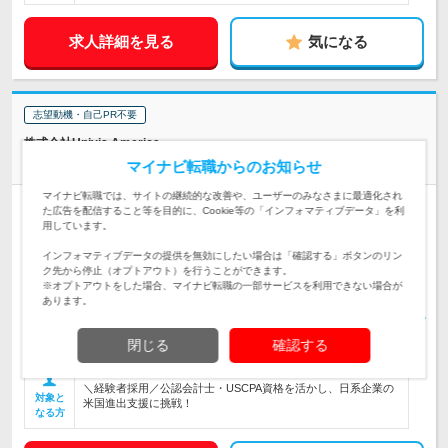
求人詳細を見る
気になる
志望動機・自己PR不要
株式会社Univis America
フルリモート◎【会計アドバイザリー】コンサル未経験歓迎！
マイナビ転職からのお知らせ
マイナビ転職では、サイトの継続的な改善や、ユーザーのみなさまに最適化され
正社員
完全週休2日制
学歴不問
第二新卒歓迎
た広告を配信すること等を目的に、Cookie等の「インフォマティブデータ」を利
用しています。
リモートワーク可
女性のおしごと掲載中
インフォマティブデータの提供を無効にしたい場合は「確認する」ボタンのリン
東京都港区赤坂2-5-8 ヒューリックJP赤坂ビル6F ◎フルリモー
ク先から停止（オプトアウト）を行うことができます。
ト可能！ 【雇い入れ直後】上記…
勤務地
※オプトアウトをした場合、マイナビ転職の一部サービスを利用できない場合が
あります。
年俸制800万円～1500万円 ※経験・能力・適性などを考慮の
上、決定いたします。 ※試用期間6ヶ月（待遇…
給与
閉じる
確認する
初年度の年収：
800～1,500万円
＼経験者採用／公認会計士・USCPA資格を活かし、日系企業の
対象と
米国進出支援に挑戦！
なる方