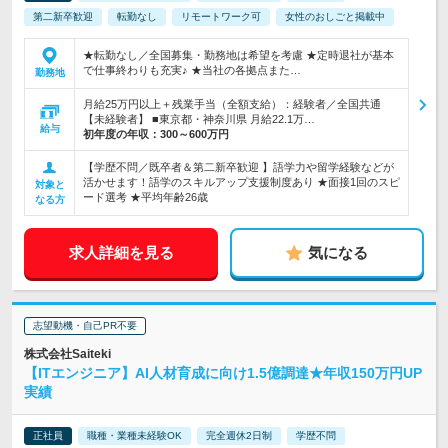
第二新卒歓迎
転勤なし
リモートワーク可
女性のおしごと掲載中
★転勤なし／全国募集・勤務地は希望を考慮 ★定時退社が基本
で仕事終わりも充実♪ ★当社の各拠点また…
勤務地
月給25万円以上＋残業手当（全額支給）：経験者／全国共通
【未経験者】 ■東京都・神奈川県 月給22.1万…
給与
初年度の年収：
300～600万円
【学歴不問／既卒者＆第二新卒歓迎 】語学力や留学経験などが
活かせます！語学のスキルアップ支援制度あり ★面接1回のスピ
対象と
ード選考 ★平均年齢26歳
なる方
求人詳細を見る
気になる
志望動機・自己PR不要
株式会社Saiteki
【ITエンジニア】AI人材育成に向け1.5億調達★年収150万円UP
実績
正社員
職種・業種未経験OK
完全週休2日制
学歴不問