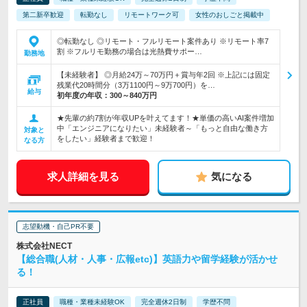
第二新卒歓迎
転勤なし
リモートワーク可
女性のおしごと掲載中
◎転勤なし ◎リモート・フルリモート案件あり ※リモート率7
割 ※フルリモ勤務の場合は光熱費サポー…
勤務地
【未経験者】 ◎月給24万～70万円＋賞与年2回 ※上記には固定
残業代20時間分（3万1100円～9万700円）を…
給与
初年度の年収：
300～840万円
★先輩の約7割が年収UPを叶えてます！★単価の高いAI案件増加
中「エンジニアになりたい」未経験者～「もっと自由な働き方
対象と
をしたい」経験者まで歓迎！
なる方
求人詳細を見る
気になる
志望動機・自己PR不要
株式会社NECT
【総合職(人材・人事・広報etc)】英語力や留学経験が活かせ
る！
正社員
職種・業種未経験OK
完全週休2日制
学歴不問