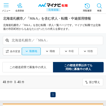
北海道版
メニュー
会員登録
閲覧履歴
検索
北海道札幌市／「M&A」を含む求人・転職・中途採用情報
北海道札幌市／「M&A」を含む転職・求人一覧ページです。マイナビ転職では北海
道の市区町村からもあなたにぴったりの求人を探せます。
北海道札幌市／「M&A」
勤務地
職種
年収
特徴
条件変更
この都道府県
以外でも
この都道府県
で募集中の求人
同時に募集中の求人
41
1
41
件中
-
件
並び替え
1