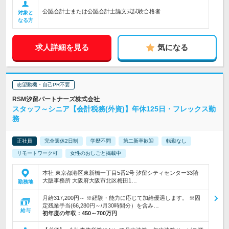
公認会計士または公認会計士論文式試験合格者
対象と
なる方
求人詳細を見る
気になる
志望動機・自己PR不要
RSM汐留パートナーズ株式会社
スタッフ～シニア【会計税務(外資)】年休125日・フレックス勤
務
正社員
完全週休2日制
学歴不問
第二新卒歓迎
転勤なし
リモートワーク可
女性のおしごと掲載中
本社 東京都港区東新橋一丁目5番2号 汐留シティセンター33階
大阪事務所 大阪府大阪市北区梅田1…
勤務地
月給317,200円～ ※経験・能力に応じて加給優遇します。 ※固
定残業手当(66,280円～/月30時間分）を含み…
給与
初年度の年収：
450～700万円