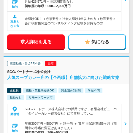
月給428,571円～ ※試用期間なし
初年度の年収：
600～2,000万円
給与
未経験OK！＜必須要件＞社会人経験1年以上の方＜歓迎要件＞
対象と
会計や財務関連のコンサルティング経験をお持ちの方
なる方
求人詳細を見る
気になる
志望動機・自己PR不要
SCGパートナーズ株式会社
人気スープカレー店の【企画職】店舗拡大に向けた戦略立案
正社員
職種・業種未経験OK
完全週休2日制
学歴不問
転勤なし
リモートワーク可
SCGパートナーズ株式会社での採用ですが、有限会社ピューパ
（タイガーカレー運営会社）にて常駐してい…
勤務地
年俸300万円～500万円 ＋ 諸手当 ＋ 賞与 ※試用期間6ヶ月（期
間中の待遇に変更はありません）
給与
初年度の年収：
300～500万円