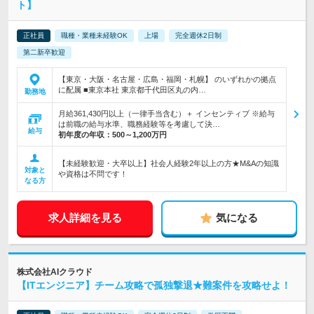
ト】
正社員
職種・業種未経験OK
上場
完全週休2日制
第二新卒歓迎
【東京・大阪・名古屋・広島・福岡・札幌】 のいずれかの拠点
に配属 ■東京本社 東京都千代田区丸の内…
勤務地
月給361,430円以上（一律手当含む）＋ インセンティブ ※給与
は前職の給与水準、職務経験等を考慮して決…
給与
初年度の年収：
500～1,200万円
【未経験歓迎・大卒以上】社会人経験2年以上の方★M&Aの知識
対象と
や資格は不問です！
なる方
求人詳細を見る
気になる
株式会社AIクラウド
【ITエンジニア】チーム攻略で孤独撃退★難案件を攻略せよ！