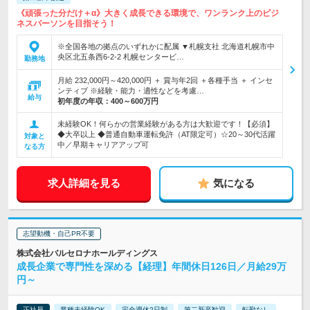
《頑張った分だけ＋α》大きく成長できる環境で、ワンランク上のビジ
ネスパーソンを目指そう！
※全国各地の拠点のいずれかに配属 ▼札幌支社 北海道札幌市中
央区北五条西6-2-2 札幌センタービ…
勤務地
月給 232,000円～420,000円 ＋ 賞与年2回 ＋各種手当 ＋ インセ
ンティブ ※経験・能力・適性などを考慮…
給与
初年度の年収：
400～600万円
未経験OK！何らかの営業経験がある方は大歓迎です！【必須】
◆大卒以上 ◆普通自動車運転免許（AT限定可）☆20～30代活躍
対象と
中／早期キャリアアップ可
なる方
求人詳細を見る
気になる
志望動機・自己PR不要
株式会社バルセロナホールディングス
成長企業で専門性を深める【経理】年間休日126日／月給29万
円～
正社員
業種未経験OK
完全週休2日制
第二新卒歓迎
転勤なし