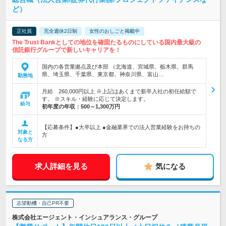
ど）
正社員
完全週休2日制
女性のおしごと掲載中
The Trust Bankとしての地位を確固たるものにしている国内最大級の
信託銀行グループで新しいキャリアを！
国内の各営業拠点及び本部 （北海道、宮城県、栃木県、群馬
県、埼玉県、千葉県、東京都、神奈川県、富山…
勤務地
月給 260,000円以上 ※上記はあくまで新卒入社の初任給額で
す。 ※スキル・経験に応じて決定します。
給与
初年度の年収：
500～1,300万円
【応募条件】●大卒以上 ●金融業界での法人営業経験をお持ちの
対象と
方
なる方
求人詳細を見る
気になる
志望動機・自己PR不要
株式会社エージェント・インシュアランス・グループ