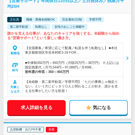
【営業サポート】年間休日120日以上／土日祝休み／残業月平
均20H
正社員
職種・業種未経験OK
完全週休2日制
学歴不問
第二新卒歓迎
転勤なし
女性のおしごと掲載中
誰かを支える仕事が、あなたのキャリアを強くする。未経験から始め
る“営業サポート”という新しい働き方。
【全国募集／希望に応じて配属／転居を伴う転勤なし】 ■本社
東京都新宿区市谷本村町3-29 FOR…
勤務地
■年俸制350万円～450万円（月額29万円～38万円） ※上記には
固定残業代（月75,544円～97,088円／月45時…
給与
初年度の年収：
350～450万円
【未経験・第二新卒歓迎／学歴不問】「ただの事務じゃ物足り
ない」という方にピッタリ◎人と関わることが好き、誰かを支
対象と
える仕事がしたい方を歓迎！
なる方
求人詳細を見る
気になる
志望動機・自己PR不要