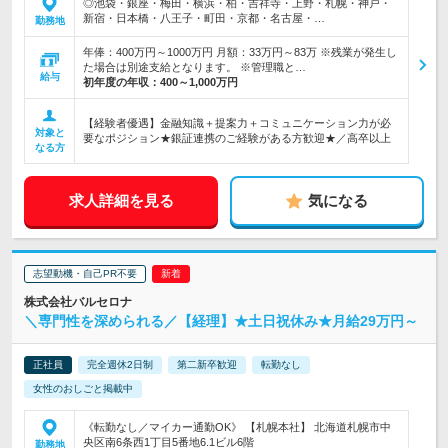
◎池袋・銀座・梅田・横浜・柏・吉祥寺・上野・札幌・神戸・
新宿・日本橋・八王子・町田・京都・名古屋・…
勤務地
年俸：400万円～1000万円 月額：33万円～83万 ※残業が発生し
た場合は別途支給となります。 ※管理職と…
給与
初年度の年収：
400～1,000万円
【経験者優遇】金融知識＋提案力＋コミュニケーション力が必
対象と
要なポジション★銀証連携のご経験がある方歓迎★／高卒以上
なる方
求人詳細を見る
気になる
志望動機・自己PR不要
株式会社バルセロナ
＼専門性を深められる／【経理】★土日祝休み★月給29万円～
正社員
完全週休2日制
第二新卒歓迎
転勤なし
女性のおしごと掲載中
《転勤なし／マイカー通勤OK》 【札幌本社】 北海道札幌市中
央区南6条西1丁目5番地6.1ビル6階
勤務地