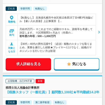
正社員
学歴不問
転勤なし
【転勤なし】 北海道札幌市中央区南12条西15丁目4番3号池脇ビ
ル 【雇い入れ直後】上記事業所 【…
勤務地
月給25万円～ ※これまでのご経験やスキル、資格等を考慮して
決定します。 ※試用期間3ヶ月あり（待遇の…
給与
初年度の年収：
500～1,000万円
【30代～40代の男性活躍中】《必須》複数のスタッフを取りま
とめ、業務を遂行した経験★プレイヤーだけでなく、組織のマ
対象と
ネジメントを行いたい方は歓迎
なる方
求人詳細を見る
気になる
志望動機・自己PR不要
税理士法人池脇会計事務所
【税務スタッフ（一般社員）】顧問数1,100社★平均勤続14.2年
正社員
学歴不問
第二新卒歓迎
転勤なし