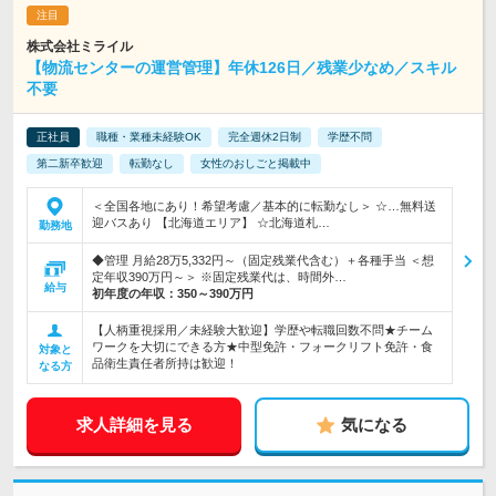
株式会社ミライル
【物流センターの運営管理】年休126日／残業少なめ／スキル
不要
正社員
職種・業種未経験OK
完全週休2日制
学歴不問
第二新卒歓迎
転勤なし
女性のおしごと掲載中
＜全国各地にあり！希望考慮／基本的に転勤なし＞ ☆…無料送
迎バスあり 【北海道エリア】 ☆北海道札…
勤務地
◆管理 月給28万5,332円～（固定残業代含む）＋各種手当 ＜想
定年収390万円～＞ ※固定残業代は、時間外…
給与
初年度の年収：
350～390万円
【人柄重視採用／未経験大歓迎】学歴や転職回数不問★チーム
ワークを大切にできる方★中型免許・フォークリフト免許・食
対象と
品衛生責任者所持は歓迎！
なる方
求人詳細を見る
気になる