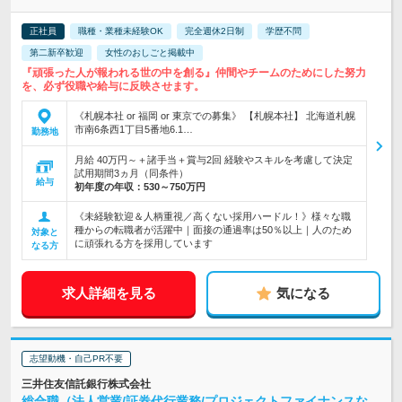
正社員
職種・業種未経験OK
完全週休2日制
学歴不問
第二新卒歓迎
女性のおしごと掲載中
『頑張った人が報われる世の中を創る』仲間やチームのためにした努力
を、必ず役職や給与に反映させます。
《札幌本社 or 福岡 or 東京での募集》 【札幌本社】 北海道札幌
市南6条西1丁目5番地6.1…
勤務地
月給 40万円～＋諸手当＋賞与2回 経験やスキルを考慮して決定
試用期間3ヵ月（同条件）
給与
初年度の年収：
530～750万円
《未経験歓迎＆人柄重視／高くない採用ハードル！》様々な職
種からの転職者が活躍中｜面接の通過率は50％以上｜人のため
対象と
に頑張れる方を採用しています
なる方
求人詳細を見る
気になる
志望動機・自己PR不要
三井住友信託銀行株式会社
総合職（法人営業/証券代行業務/プロジェクトファイナンスな