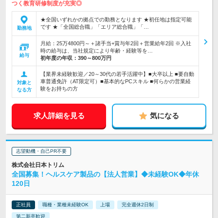
つく教育研修制度が充実◎
★全国いずれかの拠点での勤務となります ★初任地は指定可能
です ★「全国総合職」「エリア総合職」「…
勤務地
月給：25万4800円～＋諸手当+賞与年2回＋営業給年2回 ※入社
時の給与は、当社規定により年齢・経験等を…
給与
初年度の年収：
390～800万円
【業界未経験歓迎／20～30代の若手活躍中】■大卒以上 ■要自動
車普通免許（AT限定可）■基本的なPCスキル ■何らかの営業経
対象と
験をお持ちの方
なる方
求人詳細を見る
気になる
志望動機・自己PR不要
株式会社日本トリム
全国募集！ヘルスケア製品の【法人営業】◆未経験OK◆年休
120日
正社員
職種・業種未経験OK
上場
完全週休2日制
第二新卒歓迎