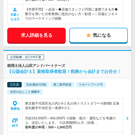
【学歴不問】＜必須＞◆店舗スタッフと円滑に連携できる方◆
数字を用いた分析業務に抵抗のない方＜歓迎＞◇店舗ビジネス
対象と
でのマーケティング経験
なる方
求人詳細を見る
気になる
志望動機・自己PR不要
税理士法人山田アンドパートナーズ
【公認会計士】資格取得者歓迎！税務から会計までお任せ！
正社員
完全週休2日制
第二新卒歓迎
リモートワーク可
女性のおしごと掲載中
東京都千代田区丸の内1-8-1 丸の内トラストタワーＮ館8階 北海
道札幌市中央区北一条西4-2-2…
勤務地
月給333,000円～666,000円 ※経験・能力・適性などを考慮の
上、決定いたします。 ※試用期間3ヵ月（待遇…
給与
初年度の年収：
500～1,000万円