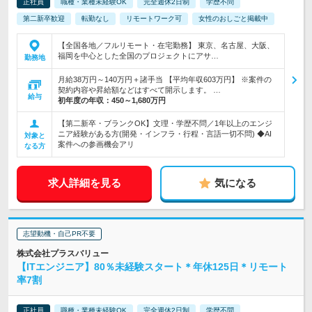
正社員
職種・業種未経験OK
完全週休2日制
学歴不問
第二新卒歓迎
転勤なし
リモートワーク可
女性のおしごと掲載中
【全国各地／フルリモート・在宅勤務】 東京、名古屋、大阪、
福岡を中心とした全国のプロジェクトにアサ…
勤務地
月給38万円～140万円＋諸手当 【平均年収603万円】 ※案件の
契約内容や昇給額などはすべて開示します。 …
給与
初年度の年収：
450～1,680万円
【第二新卒・ブランクOK】文理・学歴不問／1年以上のエンジ
ニア経験がある方(開発・インフラ・行程・言語一切不問) ◆AI
対象と
案件への参画機会アリ
なる方
求人詳細を見る
気になる
志望動機・自己PR不要
株式会社プラスバリュー
【ITエンジニア】80％未経験スタート＊年休125日＊リモート
率7割
正社員
職種・業種未経験OK
完全週休2日制
学歴不問