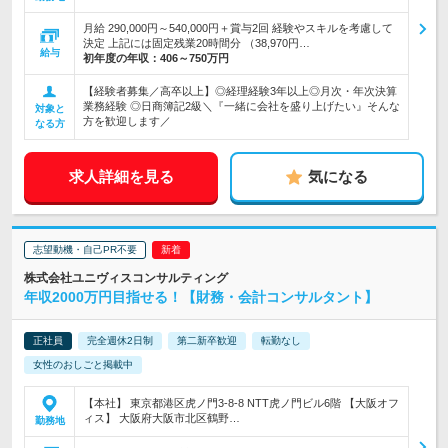
月給 290,000円～540,000円＋賞与2回 経験やスキルを考慮して
決定 上記には固定残業20時間分 （38,970円…
給与
初年度の年収：
406～750万円
【経験者募集／高卒以上】◎経理経験3年以上◎月次・年次決算
業務経験 ◎日商簿記2級＼『一緒に会社を盛り上げたい』そんな
対象と
方を歓迎します／
なる方
求人詳細を見る
気になる
志望動機・自己PR不要
株式会社ユニヴィスコンサルティング
年収2000万円目指せる！【財務・会計コンサルタント】
正社員
完全週休2日制
第二新卒歓迎
転勤なし
女性のおしごと掲載中
【本社】 東京都港区虎ノ門3-8-8 NTT虎ノ門ビル6階 【大阪オフ
ィス】 大阪府大阪市北区鶴野…
勤務地