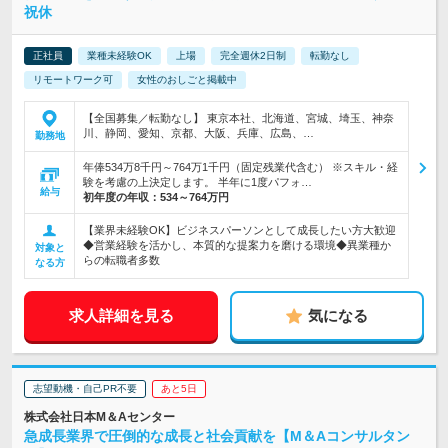
祝休
正社員
業種未経験OK
上場
完全週休2日制
転勤なし
リモートワーク可
女性のおしごと掲載中
【全国募集／転勤なし】 東京本社、北海道、宮城、埼玉、神奈
川、静岡、愛知、京都、大阪、兵庫、広島、…
勤務地
年俸534万8千円～764万1千円（固定残業代含む） ※スキル・経
験を考慮の上決定します。 半年に1度パフォ…
給与
初年度の年収：
534～764万円
【業界未経験OK】ビジネスパーソンとして成長したい方大歓迎
◆営業経験を活かし、本質的な提案力を磨ける環境◆異業種か
対象と
らの転職者多数
なる方
求人詳細を見る
気になる
志望動機・自己PR不要
あと5日
株式会社日本M＆Aセンター
急成長業界で圧倒的な成長と社会貢献を【M＆Aコンサルタン