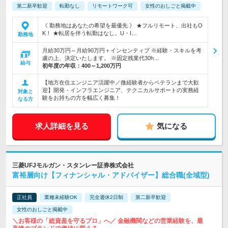
第二新卒歓迎
転勤なし
リモートワーク可
女性のおしごと掲載中
《 勤務地はあなたの希望を最優先 》 ★フルリモート、出社もO
K！ ★転居を伴う転勤はなし。U・I…
勤務地
月給30万円～月給90万円＋インセンティブ ※経験・スキルを考
慮の上、決定いたします。 ※固定残業代30h…
給与
初年度の年収：
400～1,200万円
【地方在住エンジニア活躍中／微経験者からベテランまで大歓
迎】開発・インフラエンジニア、テクニカルサポートの実務経
対象と
験をお持ちの方を幅広く募集！
なる方
求人詳細を見る
気になる
三菱UFJモルガン・スタンレー証券株式会社
富裕層向け【フィナンシャル・アドバイザー】総合職(全域型)
正社員
業種未経験OK
完全週休2日制
第二新卒歓迎
女性のおしごと掲載中
＼お客様の「総資産を守るプロ」へ／ 金融機関などの営業経験を、最