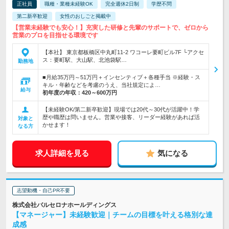
正社員
職種・業種未経験OK
完全週休2日制
学歴不問
第二新卒歓迎
女性のおしごと掲載中
【営業未経験でも安心！】充実した研修と先輩のサポートで、ゼロから
営業のプロを目指せる環境です
【本社】 東京都板橋区中丸町11-2 ワコーレ要町ビル7F └アクセ
ス：要町駅、大山駅、北池袋駅…
勤務地
■月給35万円～51万円＋インセンティブ＋各種手当 ※経験・ス
キル・年齢などを考慮のうえ、当社規定によ…
給与
初年度の年収：
420～600万円
【未経験OK/第二新卒歓迎】現場では20代～30代が活躍中！学
歴や職歴は問いません。営業や接客、リーダー経験があれば活
対象と
かせます！
なる方
求人詳細を見る
気になる
志望動機・自己PR不要
株式会社バルセロナホールディングス
【マネージャー】未経験歓迎｜チームの目標を叶える格別な達
成感