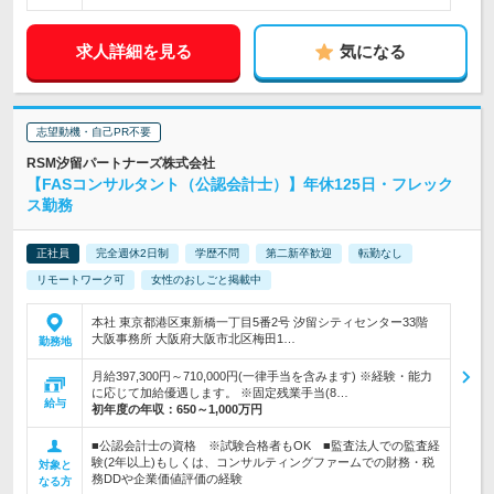
求人詳細を見る
気になる
志望動機・自己PR不要
RSM汐留パートナーズ株式会社
【FASコンサルタント（公認会計士）】年休125日・フレック
ス勤務
正社員
完全週休2日制
学歴不問
第二新卒歓迎
転勤なし
リモートワーク可
女性のおしごと掲載中
本社 東京都港区東新橋一丁目5番2号 汐留シティセンター33階
大阪事務所 大阪府大阪市北区梅田1…
勤務地
月給397,300円～710,000円(一律手当を含みます) ※経験・能力
に応じて加給優遇します。 ※固定残業手当(8…
給与
初年度の年収：
650～1,000万円
■公認会計士の資格 ※試験合格者もOK ■監査法人での監査経
験(2年以上)もしくは、コンサルティングファームでの財務・税
対象と
務DDや企業価値評価の経験
なる方