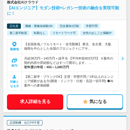
株式会社AIクラウド
【AIエンジニア】モダン技術×レガシー技術の融合を実現可能
に！
正社員
職種・業種未経験OK
完全週休2日制
学歴不問
第二新卒歓迎
転勤なし
リモートワーク可
女性のおしごと掲載中
【全国各地／フルリモート・在宅勤務】 東京、名古屋、大阪、
福岡を中心とした全国のプロジェクトにアサ…
勤務地
月給38万円～140万円＋諸手当 【平均年収603万円】 ※案件の
契約内容や昇給額などはすべて開示します。 …
給与
初年度の年収：
450～1,680万円
【第二新卒・ブランクOK】文理・学歴不問／1年以上のエンジ
ニア経験がある方(開発・インフラ・行程・言語一切不問) ◆AI
対象と
案件への参画経験
なる方
求人詳細を見る
気になる
志望動機・自己PR不要