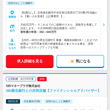
女性のおしごと掲載中
【転勤なし】 北海道札幌市中央区南12条西15丁目4番3号池脇ビ
ル 【雇い入れ直後】上記事業所 【…
勤務地
月給25万円～ ※これまでのご経験やスキル、資格等を考慮して
決定します。 ※月35時間の固定残業代（4万7…
給与
初年度の年収：
350～600万円
【20代～40代の男女活躍中】業種・職種未経験OK！これまでの
経歴は一切不問★充実の研修制度あり★スキルを磨き、課長・
対象と
部長へのステップアップも可能
なる方
求人詳細を見る
気になる
志望動機・自己PR不要
SBIマネープラザ株式会社
SBI新生銀行との共同店舗【ファイナンシャルアドバイザー】
契約社員
完全週休2日制
女性のおしごと掲載中