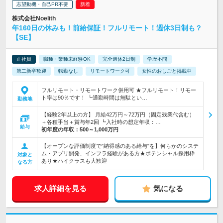
志望動機・自己PR不要
株式会社Noelith
年160日の休みも！前給保証！フルリモート！週休3日制も？
【SE】
正社員
職種・業種未経験OK
完全週休2日制
学歴不問
第二新卒歓迎
転勤なし
リモートワーク可
女性のおしごと掲載中
フルリモート・リモートワーク併用可 ★フルリモート！リモー
ト率は90％です！ ┗通勤時間は無駄とい…
勤務地
【経験2年以上の方】 月給42万円～72万円（固定残業代含む）
＋各種手当＋賞与年2回 ┗入社時の想定年収：…
給与
初年度の年収：
500～1,000万円
【オープンな評価制度で"納得感のある給与"を】何らかのシステ
ム・アプリ開発、インフラ経験がある方★ポテンシャル採用枠
対象と
あり★ハイクラスも大歓迎
なる方
求人詳細を見る
気になる