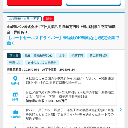
志望動機・自己PR不要
山崎製パン株式会社 | 正社員採用/月収40万円以上可/福利厚生充実/退職
金・昇給あり
【ルートセールスドライバー】未経験OK/転勤なし/安定企業で
働く
正社員
職種・業種未経験OK
上場
学歴不問
第二新卒歓迎
転勤なし
女性のおしごと掲載中
情報更新日：2026/08/06 終了予定日：2026/08/24
★転勤なし★全国の各事業所からお選びください。 ■関東 東京
都杉並区 杉並工場 東京都東久留米市…
勤務地
月給／基本給210,000円～259,840円（入社時の年齢・勤務地に
よる） 諸手当：下記 【初年度月収例※35歳…
給与
初年度の年収：
384～549万円
食パン・菓子パン・和菓子・洋菓子等の製品や当社取扱い商品
を笑顔とともにお届けするドライバー職★決まったルートでの
仕事内容
配送で安心！