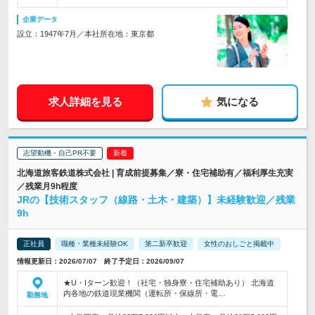
企業データ
設立：1947年7月／本社所在地：東京都
求人詳細を見る
気になる
志望動機・自己PR不要
北海道旅客鉄道株式会社 | 育成前提募集／寮・住宅補助有／福利厚生充実
／残業月9h程度
JRの【技術スタッフ（線路・土木・建築）】未経験歓迎／残業
9h
正社員
職種・業種未経験OK
第二新卒歓迎
女性のおしごと掲載中
情報更新日：2026/07/07 終了予定日：2026/09/07
★U・Iターン歓迎！（社宅・独身寮・住宅補助あり） 北海道
内各地の鉄道現業機関（運転所・保線所・電…
勤務地