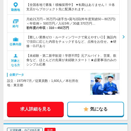
【全国各地で募集！積極採用中】 ▼転勤はありません！ ※各
支店からプロジェクト先に配属されます。…
勤務地
月給21万円～35万円+諸手当+賞与2回(昨年度実績50～80万円)
＜年収例＞ 500万円／入社5年／30歳 370万円…
給与
初年度の年収：
310～450万円
【難しい業務ゼロ・ルーティンワークで覚えやすい◎】施設内
で項目に応じた内容をチェックするなど、点検をお任せ。★研
仕事内容
修・OJTあり
【未経験・第二新卒歓迎！学歴不問】元アルバイト、営業、飲
食など、ほとんどの先輩が未経験スタート！★必要事項のみの
対象と
シンプル応募
なる方
企業データ
設立：1973年7月／従業員数：1,600人／本社所在
地：東京都
求人詳細を見る
気になる
志望動機・自己PR不要