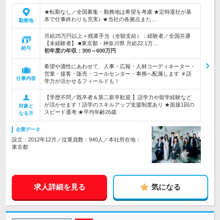
★転勤なし／全国募集・勤務地は希望を考慮 ★定時退社が基
本で仕事終わりも充実♪ ★当社の各拠点また…
勤務地
月給25万円以上＋残業手当（全額支給）：経験者／全国共通
【未経験者】 ■東京都・神奈川県 月給22.1万…
給与
初年度の年収：
300～600万円
希望や適性にあわせて、人事・広報・人材コーディネーター・
営業・接客・販売・コールセンター・事務へ配属します ＃語
仕事内容
学力が活かせるフィールドも！
【学歴不問／既卒者＆第二新卒歓迎 】語学力や留学経験など
が活かせます！語学のスキルアップ支援制度あり ★面接1回の
対象と
スピード選考 ★平均年齢26歳
なる方
企業データ
設立：2012年12月／従業員数：940人／本社所在地：
東京都
求人詳細を見る
気になる