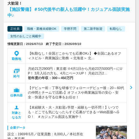
大歓迎！
【施設警備】＃50代後半の新人も活躍中！カジュアル面談実施
中♪
正社員
職種・業種未経験OK
学歴不問
第二新卒歓迎
転勤なし
女性のおしごと掲載中
情報更新日：2026/07/13 終了予定日：2026/09/10
【転勤なし！全国どこからでも応募OK♪】 ◆全国にあるオフ
ィスビル・商業施設に勤務 ＜北海道＞ 北…
勤務地
月給21万2900円：東京都 ※4月1日から月給23万5000円～にU
P！ 3月入社の方も、4月にベースUP！ 月給21万2…
給与
初年度の年収：
300～450万円
【デビュー前：丁寧な研修でフォロー⇒デビュー後：20～60代
の仲間とチームで活躍♪】オフィスや商業施設等の安心・安
仕事内容
全・快適さを守る仕事をお任せ！
【未経験大・大・大歓迎♪学歴・経験も一切不問！】いつで
も・どこでも気になったらすぐ応募ができる⇒Web面接へG
対象と
O！ ＃カジュアル面談も実施中！
なる方
企業データ
設立：1969年5月／従業員数：8,000人／本社所在
地：東京都