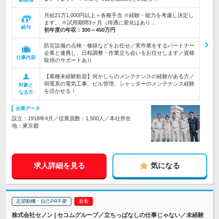
月給21万1,000円以上＋各種手当 ※経験・能力を考慮し決定し
ます。 ※試用期間3ヶ月（待遇に変化はあり…
給与
初年度の年収：
300～450万円
防災設備の点検・修繕などをお任せ／実作業をするパートナー
企業と連携し、日程調整・作業立ち会いをお任せします／資格
仕事内容
取得のサポートあり
【業種未経験歓迎】何かしらのメンテナンスの経験がある方／
弱電系の電気工事、ビル管理、シャッターのメンテナンス経験
対象と
を活かせる！
なる方
企業データ
設立：1918年4月／従業員数：1,500人／本社所在
地：東京都
求人詳細を見る
気になる
志望動機・自己PR不要
株式会社セノン | セコムグループ／立ちっぱなしの仕事じゃない／未経験