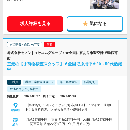
求人詳細を見る
気になる
志望動機・自己PR不要
株式会社セノン | ＜セコムグループ＞★全国に寮あり希望空港で勤務可
能！
空港の【手荷物検査スタッフ】＃全国で採用中＃20～50代活躍
中
正社員
職種・業種未経験OK
第二新卒歓迎
転勤なし
女性のおしごと掲載中
情報更新日：2026/07/27 終了予定日：2026/09/10
【転勤なし！全国どこからでも応募OK♪】 ＊マイカー通勤O
K！＆無料送迎バスがある空港や寮費6ヶ月…
勤務地
月給23万8千円～:羽田 月給23万8千円～:成田 月給23万3千円
～:関西国際 月給22万8千円～:神戸 月給22万5…
給与