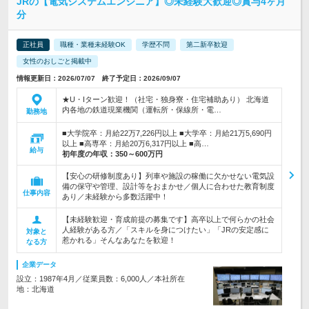
JRの【電気システムエンジニア】◎未経験大歓迎◎賞与4ヶ月
分
正社員
職種・業種未経験OK
学歴不問
第二新卒歓迎
女性のおしごと掲載中
情報更新日：2026/07/07 終了予定日：2026/09/07
★U・Iターン歓迎！（社宅・独身寮・住宅補助あり） 北海道
内各地の鉄道現業機関（運転所・保線所・電…
勤務地
■大学院卒：月給22万7,226円以上 ■大学卒：月給21万5,690円
以上 ■高専卒：月給20万6,317円以上 ■高…
給与
初年度の年収：
350～600万円
【安心の研修制度あり】列車や施設の稼働に欠かせない電気設
備の保守や管理、設計等をおまかせ／個人に合わせた教育制度
仕事内容
あり／未経験から多数活躍中！
【未経験歓迎・育成前提の募集です】高卒以上で何らかの社会
人経験がある方／「スキルを身につけたい」「JRの安定感に
対象と
惹かれる」そんなあなたを歓迎！
なる方
企業データ
設立：1987年4月／従業員数：6,000人／本社所在
地：北海道