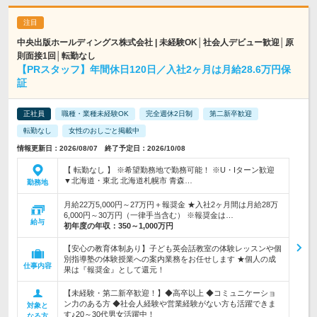
中央出版ホールディングス株式会社 | 未経験OK│社会人デビュー歓迎│原
則面接1回│転勤なし
【PRスタッフ】年間休日120日／入社2ヶ月は月給28.6万円保
証
正社員
職種・業種未経験OK
完全週休2日制
第二新卒歓迎
転勤なし
女性のおしごと掲載中
情報更新日：2026/08/07 終了予定日：2026/10/08
【 転勤なし 】 ※希望勤務地で勤務可能！ ※U・Iターン歓迎
▼北海道・東北 北海道札幌市 青森…
勤務地
月給22万5,000円～27万円＋報奨金 ★入社2ヶ月間は月給28万
6,000円～30万円（一律手当含む） ※報奨金は…
給与
初年度の年収：
350～1,000万円
【安心の教育体制あり】子ども英会話教室の体験レッスンや個
別指導塾の体験授業への案内業務をお任せします ★個人の成
仕事内容
果は『報奨金』として還元！
【未経験・第二新卒歓迎！】◆高卒以上 ◆コミュニケーショ
ン力のある方 ◆社会人経験や営業経験がない方も活躍できま
対象と
す♪20～30代男女活躍中！
なる方