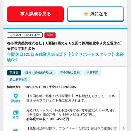
求人詳細を見る
気になる
志望動機・自己PR不要
都市環境整美株式会社 | ★面接1回のみ★全国で採用強化中★完全週休2日
★官公庁案件多数
年間休日125日★残業月10h以下【安全サポートスタッフ】未経
験OK
正社員
職種・業種未経験OK
完全週休2日制
学歴不問
第二新卒歓迎
情報更新日：2026/07/24 終了予定日：2026/08/27
【全国各地で募集！積極採用中】 ▼転勤はありません！ ※各
支店からプロジェクト先に配属されます。…
勤務地
月給21万円～35万円+諸手当+賞与2回(昨年度実績50～80万円)
＜年収例＞ 500万円／入社5年／30歳 370万円…
給与
初年度の年収：
310～450万円
【残業月10時間以下、プライベートも充実】施設内で電気や空