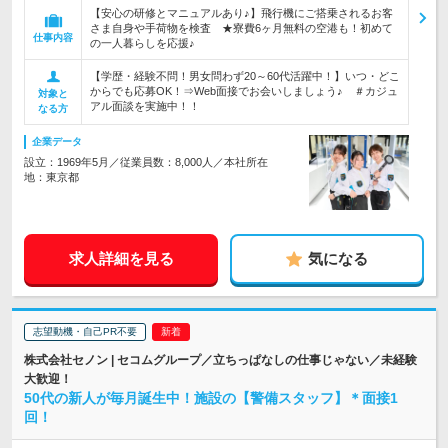
【安心の研修とマニュアルあり♪】飛行機にご搭乗されるお客
さま自身や手荷物を検査 ★寮費6ヶ月無料の空港も！初めて
仕事内容
の一人暮らしを応援♪
【学歴・経験不問！男女問わず20～60代活躍中！】いつ・どこ
からでも応募OK！⇒Web面接でお会いしましょう♪ ＃カジュ
対象と
アル面談を実施中！！
なる方
企業データ
設立：1969年5月／従業員数：8,000人／本社所在
地：東京都
求人詳細を見る
気になる
志望動機・自己PR不要
株式会社セノン | セコムグループ／立ちっぱなしの仕事じゃない／未経験
大歓迎！
50代の新人が毎月誕生中！施設の【警備スタッフ】＊面接1
回！