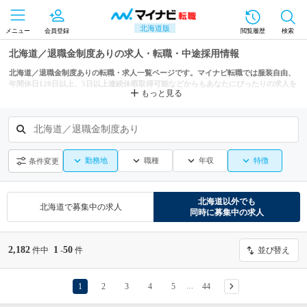
北海道版
メニュー
会員登録
閲覧履歴
検索
北海道／退職金制度ありの求人・転職・中途採用情報
北海道／退職金制度ありの転職・求人一覧ページです。マイナビ転職では服装自由、
年間休日120日以上、5日以上連続休暇取得可能などからもあなたにぴったりの求人を
もっと見る
探せます。
北海道／退職金制度あり
勤務地
職種
年収
特徴
条件変更
北海道
以外でも
北海道
で募集中の求人
同時に募集中の求人
2,182
1
50
件中
-
件
並び替え
1
2
3
4
5
44
…