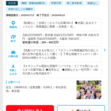
正社員
職種・業種未経験OK
学歴不問
第二新卒歓迎
転勤なし
女性のおしごと掲載中
情報更新日：2026/07/13 終了予定日：2026/09/10
【転勤なし！全国どこからでも応募OK♪】 ◆全国にあるオフ
ィスビル・商業施設に勤務 ＜北海道＞ 北…
勤務地
月給23万5000円：東京都 月給21万2700円：神奈川県 月給21万
円：滋賀県 月給20万5000円：大阪府 月給19万…
給与
初年度の年収：
300～450万円
【気配りができるが収入に！？オフィスや商業施設等の当たり
前の日常の監視人として働く！】丁寧な研修でフォロー！20～
仕事内容
60代の仲間とチームで活躍♪
【＃カジュアル面談も実施中！いつでも・どこでも気になった
らすぐ応募可能♪】◆高卒以上 ◆経験なども一切不問！⇒50
対象と
代の新人が毎月誕生中！
なる方
企業データ
設立：1969年5月／従業員数：8,000人／本社所在
地：東京都