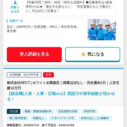
【年齢不問！30代・40代・50代も活躍中】◆応募条件は<普免
所持>のみ★「働き方を変えたい」「安定基盤のもとで働きた
対象と
い」方はぜひご応募を！
なる方
企業データ
設立：1945年5月／従業員数：494人／本社所在地：
東京都
求人詳細を見る
気になる
志望動機・自己PR不要
株式会社NECT | ホワイト企業認定｜残業ほぼなし・完全週休2日｜上京支
援10万円
【総合職(人材・人事・広報etc)】英語力や留学経験が活かせ
る！
正社員
職種・業種未経験OK
完全週休2日制
学歴不問
第二新卒歓迎
転勤なし
リモートワーク可
女性のおしごと掲載中
情報更新日：2026/07/10 終了予定日：2026/10/08