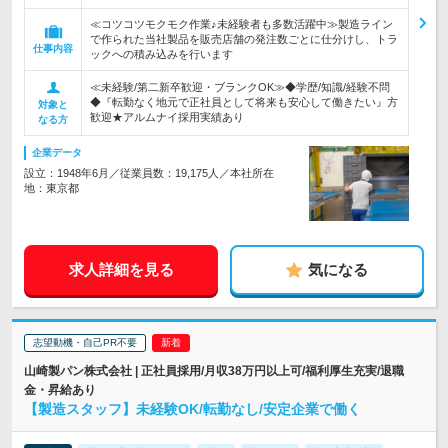
≪コツコツモクモク作業♪未経験者も多数活躍中≫製造ライン
で作られた当社製品を販売店舗の発注数ごとに仕分けし、トラ
仕事内容
ックへの積み込みを行います
≪未経験/第二新卒歓迎・ブランクOK≫◆学歴/知識/経験不問
◆『転勤なく地元で正社員として将来も安心して働きたい』方
対象と
歓迎★アルムナイ採用実績あり
なる方
企業データ
設立：1948年6月／従業員数：19,175人／本社所在
地：東京都
求人詳細を見る
気になる
志望動機・自己PR不要
山崎製パン株式会社 | 正社員採用/月収38万円以上可/福利厚生充実/退職
金・昇給あり
【製造スタッフ】未経験OK/転勤なし/安定企業で働く