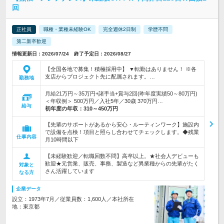
回
正社員
職種・業種未経験OK
完全週休2日制
学歴不問
第二新卒歓迎
情報更新日：2026/07/24 終了予定日：2026/08/27
【全国各地で募集！積極採用中】 ▼転勤はありません！ ※各
支店からプロジェクト先に配属されます。…
勤務地
月給21万円～35万円+諸手当+賞与2回(昨年度実績50～80万円)
＜年収例＞ 500万円／入社5年／30歳 370万円…
給与
初年度の年収：
310～450万円
【先輩のサポートがあるから安心・ルーティンワーク】施設内
で設備を点検！項目と照らし合わせてチェックします。◆残業
仕事内容
月10時間以下
【未経験歓迎／転職回数不問】高卒以上。★社会人デビューも
歓迎★元営業、販売、事務、製造など異業種からの先輩がたく
対象と
さん活躍しています
なる方
企業データ
設立：1973年7月／従業員数：1,600人／本社所在
地：東京都