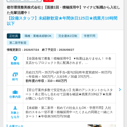
都市環境整美株式会社 | 【面接1回・積極採用中】マイナビ転職から入社し
た先輩活躍中！
【設備スタッフ】未経験歓迎★年間休日125日★残業月10時間
以下
正社員
職種・業種未経験OK
完全週休2日制
学歴不問
第二新卒歓迎
情報更新日：2026/07/24 終了予定日：2026/08/27
【全国各地で募集！積極採用中】 ▼転勤はありません！ ※各
支店からプロジェクト先に配属されます。…
勤務地
月給21万円～35万円+諸手当+賞与2回(昨年度実績50～80万円)
＜年収例＞ 500万円／入社5年／30歳 370万円…
給与
初年度の年収：
310～450万円
【官公庁案件多数で安定性あり】先輩のアシスタントからスタ
ート！表と照らし合わせて設備を確認★残業月10h以下★先輩
仕事内容
が隣にいるので安心
【未経験・第二新卒・初めての社会人もOK・学歴不問】入社
前のスキル一切不要！積極採用中⇒たくさんの同期と一緒にス
対象と
タート！★年収例:500万円/30歳
なる方
企業データ