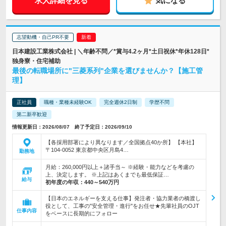
求人詳細を見る
気になる
志望動機・自己PR不要
日本建設工業株式会社 | ＼年齢不問／*賞与4.2ヶ月*土日祝休*年休128日*
独身寮・住宅補助
最後の転職場所に"三菱系列"企業を選びませんか？【施工管
理】
正社員
職種・業種未経験OK
完全週休2日制
学歴不問
第二新卒歓迎
情報更新日：2026/08/07 終了予定日：2026/09/10
【各採用部署により異なります／全国拠点40か所】 【本社】
〒104-0052 東京都中央区月島4…
勤務地
月給：260,000円以上＋諸手当～ ※経験・能力などを考慮の
上、決定します。 ※上記はあくまでも最低保証…
給与
初年度の年収：
440～540万円
【日本のエネルギーを支える仕事】発注者・協力業者の橋渡し
役として、工事の"安全管理・進行"をお任せ★先輩社員のOJT
仕事内容
をベースに長期的にフォロー