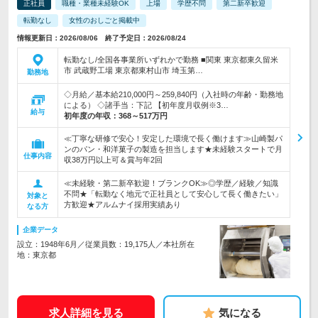
正社員
職種・業種未経験OK
上場
学歴不問
第二新卒歓迎
転勤なし
女性のおしごと掲載中
情報更新日：2026/08/06 終了予定日：2026/08/24
転勤なし/全国各事業所いずれかで勤務 ■関東 東京都東久留米
市 武蔵野工場 東京都東村山市 埼玉第…
勤務地
◇月給／基本給210,000円～259,840円（入社時の年齢・勤務地
による） ◇諸手当：下記 【初年度月収例※3…
給与
初年度の年収：
368～517万円
≪丁寧な研修で安心！安定した環境で長く働けます≫山崎製パ
ンのパン・和洋菓子の製造を担当します★未経験スタートで月
仕事内容
収38万円以上可＆賞与年2回
≪未経験・第二新卒歓迎！ブランクOK≫◎学歴／経験／知識
不問★「転勤なく地元で正社員として安心して長く働きたい」
対象と
方歓迎★アルムナイ採用実績あり
なる方
企業データ
設立：1948年6月／従業員数：19,175人／本社所在
地：東京都
求人詳細を見る
気になる