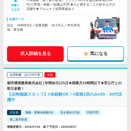
≪未経験・第二新卒歓迎／ブランクOK≫普通自動車免許(AT
可)◎学歴／経験／知識は不問 ★人と接することが好きな方が
対象と
活躍中★アルムナイ採用実績あり
なる方
企業データ
設立：1948年6月／従業員数：19,175人／本社所在
地：東京都
求人詳細を見る
気になる
志望動機・自己PR不要
都市環境整美株式会社 | 年間休日125日★残業月10時間以下★官公庁との
取引多数！
【点検確認スタッフ】#未経験OK！#面接1回のみ#20・30代活
躍中
正社員
職種・業種未経験OK
完全週休2日制
学歴不問
第二新卒歓迎
情報更新日：2026/07/24 終了予定日：2026/08/27