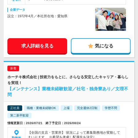
企業データ
設立：1972年4月／本社所在地：愛知県
求人詳細を見る
気になる
ホーチキ株式会社 | 技術力をもとに、さらなる安定したキャリア・暮らし
を実現！
【メンテナンス】業種未経験歓迎／社宅・独身寮あり／文理不
問
正社員
職種・業種未経験OK
上場
完全週休2日制
学歴不問
第二新卒歓迎
情報更新日：2026/07/21 終了予定日：2026/08/24
【全国の支店・営業所】 状況によって募集勤務地が変動して
まいります。 ※希望を考慮し配属先を決定し…
勤務地