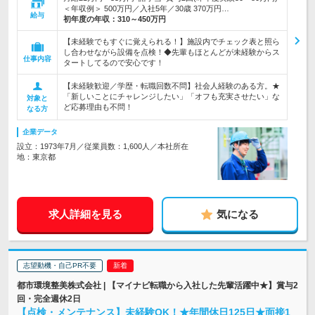
＜年収例＞ 500万円／入社5年／30歳 370万円…
給与
初年度の年収：
310～450万円
【未経験でもすぐに覚えられる！】施設内でチェック表と照ら
し合わせながら設備を点検！◆先輩もほとんどが未経験からス
仕事内容
タートしてるので安心です！
【未経験歓迎／学歴・転職回数不問】社会人経験のある方。★
「新しいことにチャレンジしたい」「オフも充実させたい」な
対象と
ど応募理由も不問！
なる方
企業データ
設立：1973年7月／従業員数：1,600人／本社所在
地：東京都
求人詳細を見る
気になる
志望動機・自己PR不要
都市環境整美株式会社 | 【マイナビ転職から入社した先輩活躍中★】賞与2
回・完全週休2日
【点検・メンテナンス】未経験OK！★年間休日125日★面接1