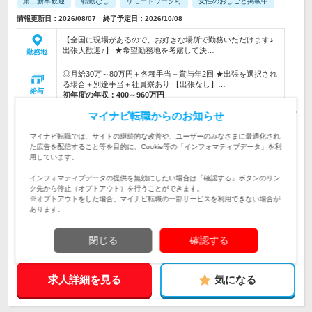
第二新卒歓迎
転勤なし
リモートワーク可
女性のおしごと掲載中
情報更新日：2026/08/07 終了予定日：2026/10/08
【全国に現場があるので、お好きな場所で勤務いただけます♪
出張大歓迎♪】 ★希望勤務地を考慮して決…
勤務地
◎月給30万～80万円＋各種手当＋賞与年2回 ★出張を選択され
る場合＋別途手当＋社員寮あり 【出張なし】…
給与
初年度の年収：
400～960万円
マイナビ転職からのお知らせ
【建設チームのサポート業務を行います♪】◎書類作成や現場
の写真撮影・管理など、現場管理のフォロー業務に携わります
仕事内容
マイナビ転職では、サイトの継続的な改善や、ユーザーのみなさまに最適化され
た広告を配信すること等を目的に、Cookie等の「インフォマティブデータ」を利
【未経験歓迎！学歴・資格・性別…いずれも不問！】★好きな
用しています。
勤務地で、安定の建築業界の事務デビューをしませんか？★20
対象と
～30代のスタッフ活躍中！
なる方
インフォマティブデータの提供を無効にしたい場合は「確認する」ボタンのリン
ク先から停止（オプトアウト）を行うことができます。
企業データ
※オプトアウトをした場合、マイナビ転職の一部サービスを利用できない場合が
あります。
設立：2024年4月／本社所在地：愛知県
閉じる
確認する
求人詳細を見る
気になる