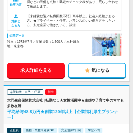
調などの設備を点検！既定のチェック表があり、照らし合わせ
仕事内容
て確認します。
【未経験歓迎／転職回数不問】高卒以上。社会人経験がある
方。★プライベートと仕事、バランスのいい働き方をしたい
対象と
方、安定企業で働きたい方、歓迎
なる方
企業データ
設立：1973年7月／従業員数：1,600人／本社所在
地：東京都
求人詳細を見る
気になる
志望動機・自己PR不要
大同生命保険株式会社 | 転勤なし★女性活躍中★主婦や子育て中のママも
多数在籍
平均給与48.8万円★創業120年以上【企業福利厚生プランナ
ー】
正社員
職種・業種未経験OK
完全週休2日制
学歴不問