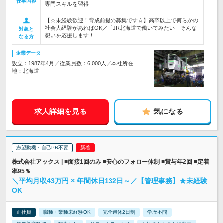
仕事内容
専門スキルを習得
【☆未経験歓迎！育成前提の募集です☆】高卒以上で何らかの
社会人経験があればOK／「JR北海道で働いてみたい」そんな
対象と
想いを応援します！
なる方
企業データ
設立：1987年4月／従業員数：6,000人／本社所在
地：北海道
求人詳細を見る
気になる
志望動機・自己PR不要
株式会社アックス | ■面接1回のみ ■安心のフォロー体制 ■賞与年2回 ■定着
率95％
＼平均月収43万円 × 年間休日132日～／【管理事務】★未経験
OK
正社員
職種・業種未経験OK
完全週休2日制
学歴不問