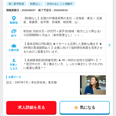
第二新卒歓迎
転勤なし
女性のおしごと掲載中
情報更新日：2026/08/07 終了予定日：2026/09/10
【転勤なし】全国の47都道府県の支社 ＜北海道・東北＞ 北海
道、青森県、岩手県、宮城県、秋田県、山…
勤務地
初任給 月給21万～23万円＋諸手当(地域・能力により異なる)
※試用期間6ヶ月あり（条件変更なし） ＜＜ …
給与
【 基本定時(17時)退社 ★リモートも活用した柔軟な働き方 ★
3年間の育成期間あり 】企業に向けて福利厚生制度を充実させ
仕事内容
るためのご提案を行います。
【 未経験者歓迎(研修充実) ★ 40～50代の女性が活躍中♪ 】＊
＊育児中の方、長く働きたい方、しっかり稼ぎたい方それぞれ
対象と
に最適な環境＊＊
なる方
企業データ
設立：1947年7月／本社所在地：東京都
求人詳細を見る
気になる