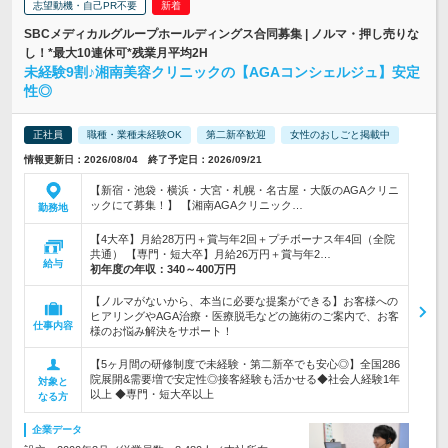
志望動機・自己PR不要
SBCメディカルグループホールディングス合同募集 | ノルマ・押し売りな
し！*最大10連休可*残業月平均2H
未経験9割♪湘南美容クリニックの【AGAコンシェルジュ】安定
性◎
正社員
職種・業種未経験OK
第二新卒歓迎
女性のおしごと掲載中
情報更新日：2026/08/04 終了予定日：2026/09/21
【新宿・池袋・横浜・大宮・札幌・名古屋・大阪のAGAクリニ
ックにて募集！】 【湘南AGAクリニック…
勤務地
【4大卒】月給28万円＋賞与年2回＋プチボーナス年4回（全院
共通） 【専門・短大卒】月給26万円＋賞与年2…
給与
初年度の年収：
340～400万円
【ノルマがないから、本当に必要な提案ができる】お客様への
ヒアリングやAGA治療・医療脱毛などの施術のご案内で、お客
仕事内容
様のお悩み解決をサポート！
【5ヶ月間の研修制度で未経験・第二新卒でも安心◎】全国286
院展開&需要増で安定性◎接客経験も活かせる◆社会人経験1年
対象と
以上 ◆専門・短大卒以上
なる方
企業データ