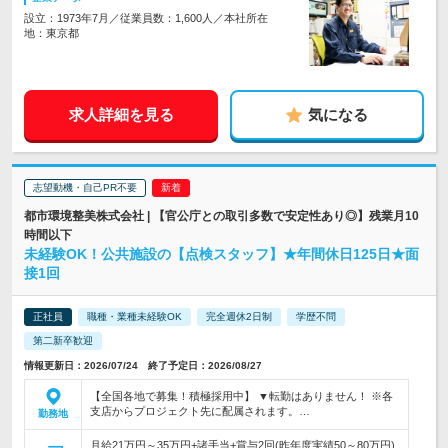
設立：1973年7月／従業員数：1,600人／本社所在
地：東京都
求人詳細を見る
気になる
志望動機・自己PR不要
都市環境整美株式会社 | 【官公庁との取引多数で安定性あり◎】残業月10
時間以下
未経験OK！公共施設の【点検スタッフ】★年間休日125日★面
接1回
正社員
職種・業種未経験OK
完全週休2日制
学歴不問
第二新卒歓迎
情報更新日：2026/07/24 終了予定日：2026/08/27
【全国各地で募集！積極採用中】 ▼転勤はありません！ ※各
支店からプロジェクト先に配属されます。…
勤務地
月給21万円～35万円+諸手当+賞与2回(昨年度実績50～80万円)