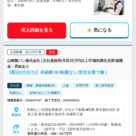
設立：2000年3月／従業員数：8,480人／本社所在
地：東京都
求人詳細を見る
気になる
志望動機・自己PR不要
山崎製パン株式会社 | 正社員採用/月収38万円以上可/福利厚生充実/退職
金・昇給あり
【配分(仕分け)】未経験OK/転勤なし/安定企業で働く
正社員
職種・業種未経験OK
上場
学歴不問
第二新卒歓迎
転勤なし
女性のおしごと掲載中
情報更新日：2026/07/07 終了予定日：2026/08/24
転勤なし/全国各事業所いずれかで勤務 ■関東 東京都杉並区 杉
並工場 東京都東久留米市 武蔵野工場…
勤務地
◇月給／基本給210,000円～259,840円（入社時の年齢・勤務地
による） ◇諸手当：下記 【初年度月収例※3…
給与
初年度の年収：
368～527万円