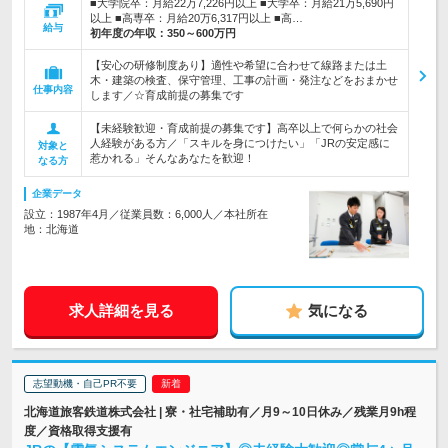
■大学院卒：月給22万7,226円以上 ■大学卒：月給21万5,690円
以上 ■高専卒：月給20万6,317円以上 ■高…
給与
初年度の年収：
350～600万円
【安心の研修制度あり】適性や希望に合わせて線路または土
木・建築の検査、保守管理、工事の計画・発注などをおまかせ
仕事内容
します／☆育成前提の募集です
【未経験歓迎・育成前提の募集です】高卒以上で何らかの社会
人経験がある方／「スキルを身につけたい」「JRの安定感に
対象と
惹かれる」そんなあなたを歓迎！
なる方
企業データ
設立：1987年4月／従業員数：6,000人／本社所在
地：北海道
求人詳細を見る
気になる
志望動機・自己PR不要
北海道旅客鉄道株式会社 | 寮・社宅補助有／月9～10日休み／残業月9h程
度／資格取得支援有