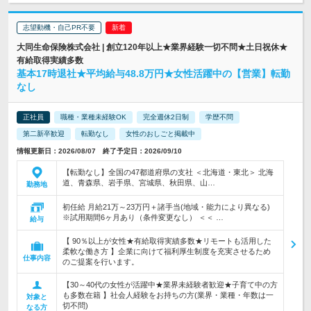
志望動機・自己PR不要
大同生命保険株式会社 | 創立120年以上★業界経験一切不問★土日祝休★
有給取得実績多数
基本17時退社★平均給与48.8万円★女性活躍中の【営業】転勤
なし
正社員
職種・業種未経験OK
完全週休2日制
学歴不問
第二新卒歓迎
転勤なし
女性のおしごと掲載中
情報更新日：2026/08/07 終了予定日：2026/09/10
【転勤なし】全国の47都道府県の支社 ＜北海道・東北＞ 北海
道、青森県、岩手県、宮城県、秋田県、山…
勤務地
初任給 月給21万～23万円＋諸手当(地域・能力により異なる)
※試用期間6ヶ月あり（条件変更なし） ＜＜ …
給与
【 90％以上が女性★有給取得実績多数★リモートも活用した
柔軟な働き方 】企業に向けて福利厚生制度を充実させるため
仕事内容
のご提案を行います。
【30～40代の女性が活躍中★業界未経験者歓迎★子育て中の方
も多数在籍 】社会人経験をお持ちの方(業界・業種・年数は一
対象と
切不問)
なる方