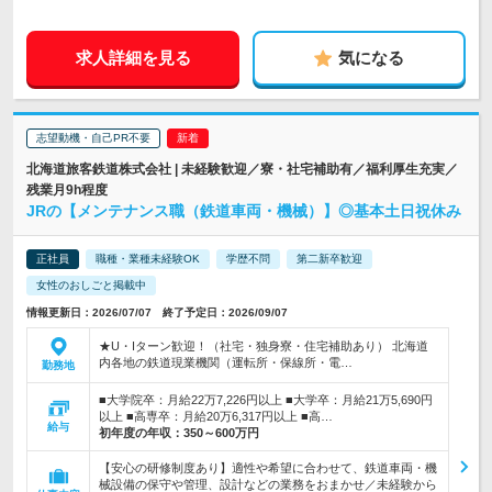
求人詳細を見る
気になる
志望動機・自己PR不要
北海道旅客鉄道株式会社 | 未経験歓迎／寮・社宅補助有／福利厚生充実／
残業月9h程度
JRの【メンテナンス職（鉄道車両・機械）】◎基本土日祝休み
正社員
職種・業種未経験OK
学歴不問
第二新卒歓迎
女性のおしごと掲載中
情報更新日：2026/07/07 終了予定日：2026/09/07
★U・Iターン歓迎！（社宅・独身寮・住宅補助あり） 北海道
内各地の鉄道現業機関（運転所・保線所・電…
勤務地
■大学院卒：月給22万7,226円以上 ■大学卒：月給21万5,690円
以上 ■高専卒：月給20万6,317円以上 ■高…
給与
初年度の年収：
350～600万円
【安心の研修制度あり】適性や希望に合わせて、鉄道車両・機
械設備の保守や管理、設計などの業務をおまかせ／未経験から