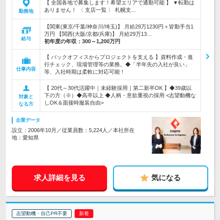
【 全国各地で募集します！希望エリアで通勤可能 】 ▼転勤は
ありません！ 〈 支店一覧 〉 札幌支…
勤務地
【関東(東京/千葉/神奈川/埼玉)】 月給29万1230円＋皆勤手当1
万円 【関西(大阪/京都/兵庫)】 月給29万13…
給与
初年度の年収：
300～1,200万円
【 バックオフィスからプロジェクトを支える 】資料作成・進
行チェック、現場管理等の業務。◆「半年先の入社が良い」
仕事内容
等、入社時期は柔軟に対応可能！
【 20代～30代活躍中｜未経験採用｜第二新卒OK 】◆39歳以
下の方（※）◆高卒以上 ◆人柄・意欲重視の採用 <志望動機な
対象と
しOK＆面接時服装自由>
なる方
企業データ
設立：2006年10月／従業員数：5,224人／本社所在
地：愛知県
求人詳細を見る
気になる
志望動機・自己PR不要