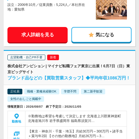
設立：2006年10月／従業員数：5,224人／本社所在
地：愛知県
求人詳細を見る
気になる
志望動機・自己PR不要
株式会社アンビション | マイナビ転職フェア東京に出展！6月7日（日）東
京ビッグサイト
ブランド品などの【買取営業スタッフ】◆平均年収1086万円！
正社員
職種・業種未経験OK
学歴不問
第二新卒歓迎
女性のおしごと掲載中
情報更新日：2026/08/07 終了予定日：2026/11/05
※勤務地は希望を考慮して決定します 北海道上川郡東神楽町
北海道旭川市 岩手県盛岡市 福島県須賀川…
勤務地
【東京・神奈川・千葉・埼玉】月給30万円～300万円＋諸手当
＋賞与年2回 【その他の勤務地】月給26万円～3…
給与