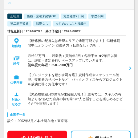
～
正社員
職種・業種未経験OK
完全週休2日制
学歴不問
第二新卒歓迎
転勤なし
女性のおしごと掲載中
情報更新日：2026/07/24 終了予定日：2026/08/27
【研修後の配属先は希望エリアで通勤可能です！】 ◎研修期
間中はオンライン ◎働き方（転勤なし）の相…
勤務地
月給22万円～＋残業代＋賞与年2回＋各種手当 ★2年目以降
は、評価・査定を行いベースアップしていきます…
給与
初年度の年収：
350～900万円
【プロジェクトを動かす司令塔】資料作成やスケジュール管
理、技術者のサポートなど、バックオフィスからプロジェクト
仕事内容
を成功に導くお仕事です！
【未経験歓迎♪約80％が未経験入社！】選考では、スキルの有
無よりも“あなた自身の持ち味”や“人と話すことを楽しめるかど
対象と
うか”を重視します！
なる方
企業データ
設立：2002年3月／本社所在地：東京都