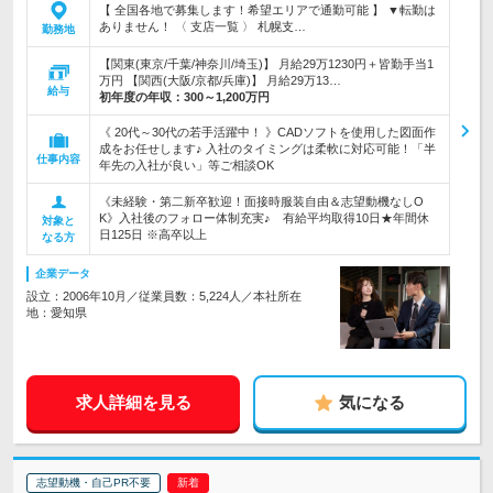
【 全国各地で募集します！希望エリアで通勤可能 】 ▼転勤は
ありません！ 〈 支店一覧 〉 札幌支…
勤務地
【関東(東京/千葉/神奈川/埼玉)】 月給29万1230円＋皆勤手当1
万円 【関西(大阪/京都/兵庫)】 月給29万13…
給与
初年度の年収：
300～1,200万円
《 20代～30代の若手活躍中！ 》CADソフトを使用した図面作
成をお任せします♪ 入社のタイミングは柔軟に対応可能！「半
仕事内容
年先の入社が良い」等ご相談OK
《未経験・第二新卒歓迎！面接時服装自由＆志望動機なしO
K》入社後のフォロー体制充実♪ 有給平均取得10日★年間休
対象と
日125日 ※高卒以上
なる方
企業データ
設立：2006年10月／従業員数：5,224人／本社所在
地：愛知県
求人詳細を見る
気になる
志望動機・自己PR不要