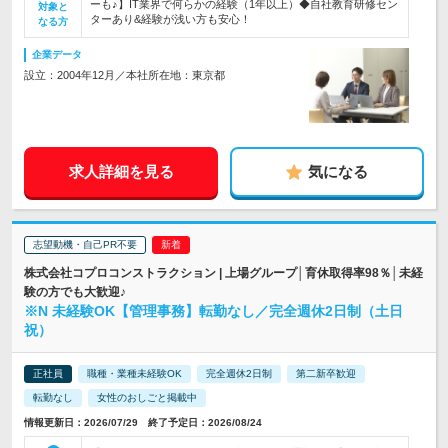
ーも♪】IT業界で何らかの経験（1年以上）◆自社教育研修セン
対象と
ターあり&経験が浅い方も安心！
なる方
企業データ
設立：2004年12月／本社所在地：東京都
求人詳細を見る
気になる
志望動機・自己PR不要
株式会社コプロコンストラクション | 上場グループ│育休取得率98％│未経
験の方でも大歓迎♪
※N 未経験OK【管理事務】転勤なし／完全週休2日制（土日
祝）
正社員
職種・業種未経験OK
完全週休2日制
第二新卒歓迎
転勤なし
女性のおしごと掲載中
情報更新日：2026/07/29 終了予定日：2026/08/24