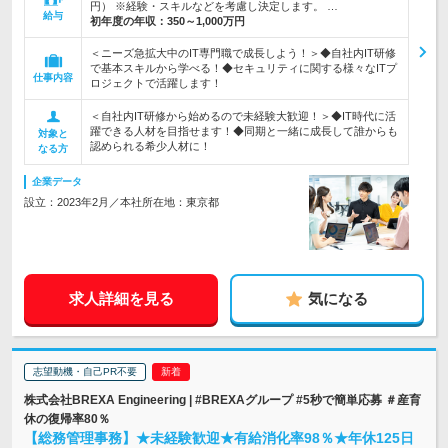
円） ※経験・スキルなどを考慮し決定します。 …
給与
初年度の年収：
350～1,000万円
＜ニーズ急拡大中のIT専門職で成長しよう！＞◆自社内IT研修
で基本スキルから学べる！◆セキュリティに関する様々なITプ
仕事内容
ロジェクトで活躍します！
＜自社内IT研修から始めるので未経験大歓迎！＞◆IT時代に活
躍できる人材を目指せます！◆同期と一緒に成長して誰からも
対象と
認められる希少人材に！
なる方
企業データ
設立：2023年2月／本社所在地：東京都
求人詳細を見る
気になる
志望動機・自己PR不要
株式会社BREXA Engineering | #BREXAグループ #5秒で簡単応募 ＃産育
休の復帰率80％
【総務管理事務】★未経験歓迎★有給消化率98％★年休125日