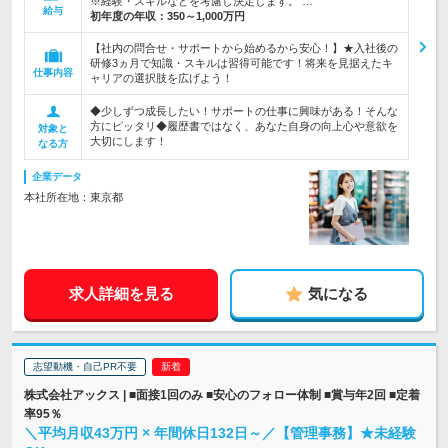
※経験・スキルなどを考慮し決定します。 …
給与
初年度の年収：
350～1,000万円
【社内の問合せ・サポートから始めるから安心！】★入社後の
研修3ヵ月で知識・スキルは習得可能です！将来を見据えたキ
仕事内容
ャリアの選択肢を広げよう！
◆少しずつ成長したい！サポートの仕事に興味がある！そんな
方にピッタリ◆履歴書ではなく、あなた自身の向上心や意欲を
対象と
大切にします！
なる方
企業データ
本社所在地：東京都
求人詳細を見る
気になる
志望動機・自己PR不要
株式会社アックス | ■面接1回のみ ■安心のフォロー体制 ■賞与年2回 ■定着
率95％
＼平均月収43万円 × 年間休日132日～／【管理事務】★未経験