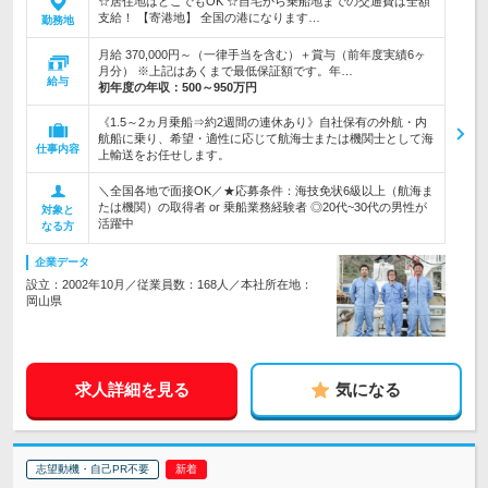
☆居住地はどこでもOK ☆自宅から乗船地までの交通費は全額
支給！ 【寄港地】 全国の港になります…
勤務地
月給 370,000円～（一律手当を含む）＋賞与（前年度実績6ヶ
月分） ※上記はあくまで最低保証額です。年…
給与
初年度の年収：
500～950万円
《1.5～2ヵ月乗船⇒約2週間の連休あり》自社保有の外航・内
航船に乗り、希望・適性に応じて航海士または機関士として海
仕事内容
上輸送をお任せします。
＼全国各地で面接OK／★応募条件：海技免状6級以上（航海ま
たは機関）の取得者 or 乗船業務経験者 ◎20代~30代の男性が
対象と
活躍中
なる方
企業データ
設立：2002年10月／従業員数：168人／本社所在地：
岡山県
求人詳細を見る
気になる
志望動機・自己PR不要