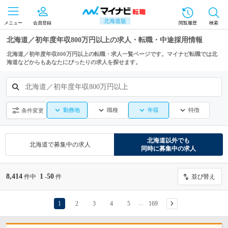
北海道版
メニュー
会員登録
閲覧履歴
検索
北海道／初年度年収800万円以上の求人・転職・中途採用情報
北海道／初年度年収800万円以上の転職・求人一覧ページです。マイナビ転職では北
海道などからもあなたにぴったりの求人を探せます。
北海道／初年度年収800万円以上
勤務地
職種
年収
特徴
条件変更
北海道
以外でも
北海道
で募集中の求人
同時に募集中の求人
8,414
1
50
件中
-
件
並び替え
1
2
3
4
5
169
…