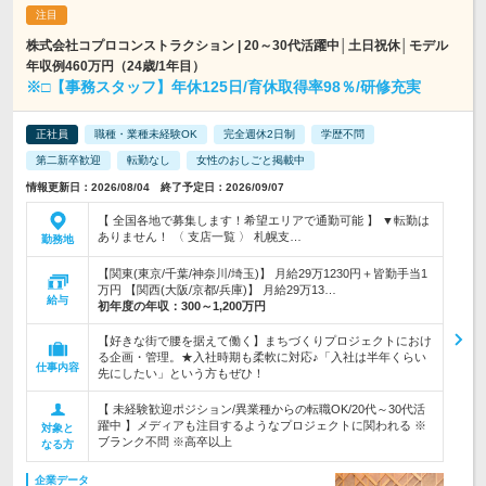
株式会社コプロコンストラクション | 20～30代活躍中│土日祝休│モデル
年収例460万円（24歳/1年目）
※□【事務スタッフ】年休125日/育休取得率98％/研修充実
正社員
職種・業種未経験OK
完全週休2日制
学歴不問
第二新卒歓迎
転勤なし
女性のおしごと掲載中
情報更新日：2026/08/04 終了予定日：2026/09/07
【 全国各地で募集します！希望エリアで通勤可能 】 ▼転勤は
ありません！ 〈 支店一覧 〉 札幌支…
勤務地
【関東(東京/千葉/神奈川/埼玉)】 月給29万1230円＋皆勤手当1
万円 【関西(大阪/京都/兵庫)】 月給29万13…
給与
初年度の年収：
300～1,200万円
【好きな街で腰を据えて働く】まちづくりプロジェクトにおけ
る企画・管理。★入社時期も柔軟に対応♪「入社は半年くらい
仕事内容
先にしたい」という方もぜひ！
【 未経験歓迎ポジション/異業種からの転職OK/20代～30代活
躍中 】メディアも注目するようなプロジェクトに関われる ※
対象と
ブランク不問 ※高卒以上
なる方
企業データ