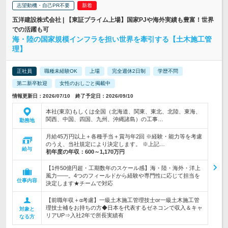
志望動機・自己PR不要
五洋建設株式会社 | 【東証プライム上場】国家PJや海外実績も豊富！世界
での活躍も可
海・陸の国家規模インフラを担い世界を牽引する【土木施工管
理】
正社員
職種未経験OK
上場
完全週休2日制
学歴不問
第二新卒歓迎
女性のおしごと掲載中
情報更新日：2026/07/10 終了予定日：2026/09/10
本社(東京)もしくは全国（北海道、関東、東北、北陸、東海、
関西、中国、四国、九州、沖縄諸島）の工事…
勤務地
月給45万円以上＋各種手当＋賞与年2回 ※経験・能力等を考慮
のうえ、当社規定により決定します。 ※上記…
給与
初年度の年収：
600～1,170万円
【1件50億円超・工期数年のスケール感】海・陸・海外・洋上
風力――。4つのフィールドから経験や専門性に応じて担当を
仕事内容
決定します★チームで対応
【前職年収＋α考慮】一級土木施工管理技士or一級土木施工管
理技士補をお持ちの方◆日本を代表するゼネコンで収入＆キャ
対象と
リアUP⇒入社2年で所長実績有
なる方