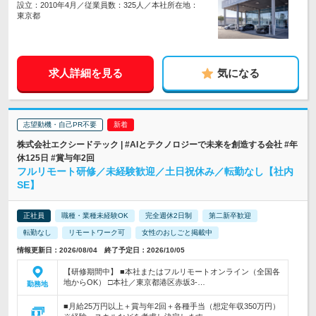
設立：2010年4月／従業員数：325人／本社所在地：
東京都
求人詳細を見る
気になる
志望動機・自己PR不要
株式会社エクシードテック | #AIとテクノロジーで未来を創造する会社 #年
休125日 #賞与年2回
フルリモート研修／未経験歓迎／土日祝休み／転勤なし【社内
SE】
正社員
職種・業種未経験OK
完全週休2日制
第二新卒歓迎
転勤なし
リモートワーク可
女性のおしごと掲載中
情報更新日：2026/08/04 終了予定日：2026/10/05
【研修期間中】 ■本社またはフルリモートオンライン（全国各
地からOK） □本社／東京都港区赤坂3-…
勤務地
■月給25万円以上＋賞与年2回＋各種手当（想定年収350万円）