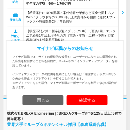
給与
初年度の年収：
500～1,700万円
【希望案件に100%配属／案件情報や単価など完全公開】 AI／
Web／クラウド等の30,000件以上の案件から自由に選択★フレ
仕事内容
ックスや時短勤務OK／前給保証
【学歴不問／第二新卒歓迎／ブランクOK】＼面談1回／エンジ
ニア経験1年以上お持ちの方（言語・年数・工程⇒不問）◎定
対象と
着率98%｜残業月平均5.7h
なる方
マイナビ転職からのお知らせ
企業データ
設立：2022年3月／従業員数：381人／本社所在地：
マイナビ転職では、サイトの継続的な改善や、ユーザーのみなさまに最適化され
東京都
た広告を配信すること等を目的に、Cookie等の「インフォマティブデータ」を利
用しています。
インフォマティブデータの提供を無効にしたい場合は「確認する」ボタンのリン
ク先から停止（オプトアウト）を行うことができます。
※オプトアウトをした場合、マイナビ転職の一部サービスを利用できない場合が
求人詳細を見る
気になる
あります。
閉じる
確認する
志望動機・自己PR不要
株式会社BREXA Engineering | #BREXAグループ#年休125日以上#5秒で
簡単応募！
業界大手グループ☆ポテンシャル採用【事務系総合職】