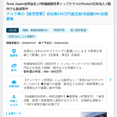
Tesla Japan合同会社 | #時価総額世界トップクラスのTeslaの日本法人 #国
内でも急成長中
テスラ車の【販売営業】自社株100万円超支給/未経験OK/全国
募集
正社員
職種・業種未経験OK
学歴不問
第二新卒歓迎
女性のおしごと掲載中
情報更新日：2026/07/27 終了予定日：2026/10/22
全国のいずれかのテスラストアに配属いたします ※希望を考
慮して配属します 【北海道・東北】 北海道…
勤務地
年俸制400万円～800万円 ＋ インセンティブ + テスラ株100万
円以上を支給 ※経験・能力などを考慮のうえ…
給与
初年度の年収：
400～800万円
【ディーラー（代理店）による販売なし！“直営のみ”がテスラ
のこだわり】◆店舗での提案・販売などを担当＊納車業務とは
仕事内容
分業制なので提案に集中可能
【未経験OK/20代～40代活躍中】◆要普免（AT限定可）＊販売
台数、急増！加速度的に成長するテスラで、圧倒的な体験を！
対象と
＊100％成果主義の社風です
なる方
企業データ