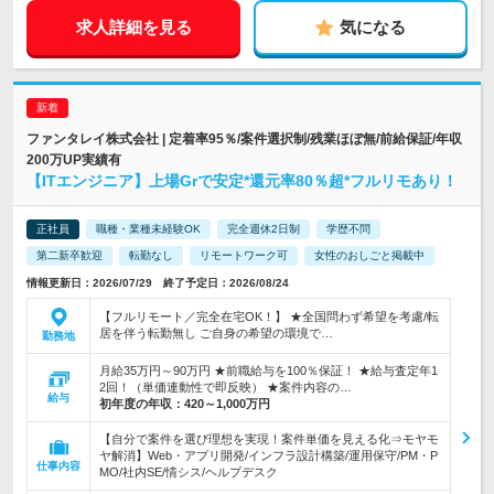
求人詳細を見る
気になる
ファンタレイ株式会社 | 定着率95％/案件選択制/残業ほぼ無/前給保証/年収
200万UP実績有
【ITエンジニア】上場Grで安定*還元率80％超*フルリモあり！
正社員
職種・業種未経験OK
完全週休2日制
学歴不問
第二新卒歓迎
転勤なし
リモートワーク可
女性のおしごと掲載中
情報更新日：2026/07/29 終了予定日：2026/08/24
【フルリモート／完全在宅OK！】 ★全国問わず希望を考慮/転
居を伴う転勤無し ご自身の希望の環境で…
勤務地
月給35万円～90万円 ★前職給与を100％保証！ ★給与査定年1
2回！（単価連動性で即反映） ★案件内容の…
給与
初年度の年収：
420～1,000万円
【自分で案件を選び理想を実現！案件単価を見える化⇒モヤモ
ヤ解消】Web・アプリ開発/インフラ設計構築/運用保守/PM・P
仕事内容
MO/社内SE/情シス/ヘルプデスク