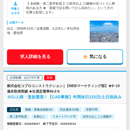
【 未経験・第二新卒歓迎 】◎高卒以上 ◎建物や街づくりに興
味のある方 ★「面接で話を聞いてから決めたい」という方の
対象と
応募も歓迎します♪
なる方
企業データ
設立：2006年10月／従業員数：5,224人／本社所在
地：愛知県
求人詳細を見る
気になる
志望動機・自己PR不要
株式会社コプロコンストラクション | 【WEBマーケティング部】★9~10
連休取得実績 ★社員定着率86.6％
※G/人柄・意欲重視！【CAD事務】年間休日125日/土日祝休み
正社員
職種・業種未経験OK
完全週休2日制
学歴不問
第二新卒歓迎
転勤なし
リモートワーク可
女性のおしごと掲載中
情報更新日：2026/08/07 終了予定日：2026/09/10