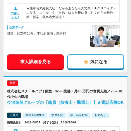
★先輩も未経験入社！だからあなたも大丈夫！★クリエイター
になる「スキル」や「自信」は入社後に身に付くから未経験・
対象と
第二新卒・既卒者大歓迎！
なる方
企業データ
設立：2025年10月／本社所在地：東京都
求人詳細を見る
気になる
株式会社スチールハブ | 個室・Wi-Fi完備／月4.5万円の食費支給／20～30
代中心の職場
今治造船グループの【船員（航海士・機関士）】★電話応募OK
正社員
業種未経験OK
学歴不問
第二新卒歓迎
転勤なし
情報更新日：2026/08/07 終了予定日：2026/10/08