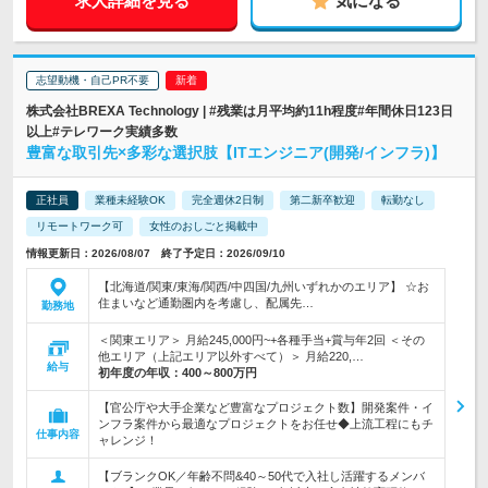
求人詳細を見る
気になる
志望動機・自己PR不要
株式会社BREXA Technology | #残業は月平均約11h程度#年間休日123日
以上#テレワーク実績多数
豊富な取引先×多彩な選択肢【ITエンジニア(開発/インフラ)】
正社員
業種未経験OK
完全週休2日制
第二新卒歓迎
転勤なし
リモートワーク可
女性のおしごと掲載中
情報更新日：2026/08/07 終了予定日：2026/09/10
【北海道/関東/東海/関西/中四国/九州いずれかのエリア】 ☆お
住まいなど通勤圏内を考慮し、配属先…
勤務地
＜関東エリア＞ 月給245,000円~+各種手当+賞与年2回 ＜その
他エリア（上記エリア以外すべて）＞ 月給220,…
給与
初年度の年収：
400～800万円
【官公庁や大手企業など豊富なプロジェクト数】開発案件・イ
ンフラ案件から最適なプロジェクトをお任せ◆上流工程にもチ
仕事内容
ャレンジ！
【ブランクOK／年齢不問&40～50代で入社し活躍するメンバ