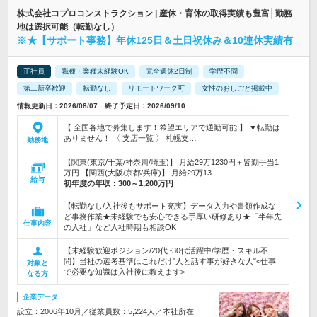
株式会社コプロコンストラクション | 産休・育休の取得実績も豊富│勤務
地は選択可能（転勤なし）
※★【サポート事務】年休125日＆土日祝休み＆10連休実績有
正社員
職種・業種未経験OK
完全週休2日制
学歴不問
第二新卒歓迎
転勤なし
リモートワーク可
女性のおしごと掲載中
情報更新日：2026/08/07 終了予定日：2026/09/10
【 全国各地で募集します！希望エリアで通勤可能 】 ▼転勤は
ありません！ 〈 支店一覧 〉 札幌支…
勤務地
【関東(東京/千葉/神奈川/埼玉)】 月給29万1230円＋皆勤手当1
万円 【関西(大阪/京都/兵庫)】 月給29万13…
給与
初年度の年収：
300～1,200万円
【転勤なし/入社後もサポート充実】データ入力や書類作成な
ど事務作業★未経験でも安心できる手厚い研修あり★「半年先
仕事内容
の入社」など入社時期も相談OK
【未経験歓迎ポジション/20代~30代活躍中/学歴・スキル不
問】当社の選考基準はこれだけ"人と話す事が好きな人"<仕事
対象と
で必要な知識は入社後に教えます>
なる方
企業データ
設立：2006年10月／従業員数：5,224人／本社所在