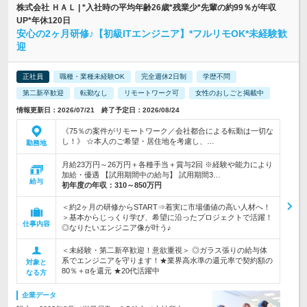
株式会社 ＨＡＬ | *入社時の平均年齢26歳*残業少*先輩の約99％が年収
UP*年休120日
安心の2ヶ月研修♪【初級ITエンジニア】*フルリモOK*未経験歓
迎
正社員
職種・業種未経験OK
完全週休2日制
学歴不問
第二新卒歓迎
転勤なし
リモートワーク可
女性のおしごと掲載中
情報更新日：2026/07/21 終了予定日：2026/08/24
《75％の案件がリモートワーク／会社都合による転勤は一切な
し！》 ☆本人のご希望・居住地を考慮し、…
勤務地
月給23万円～26万円＋各種手当＋賞与2回 ※経験や能力により
加給・優遇 【試用期間中の給与】 試用期間3…
給与
初年度の年収：
310～850万円
＜約2ヶ月の研修からSTART⇒着実に市場価値の高い人材へ！
＞基本からじっくり学び、希望に沿ったプロジェクトで活躍！
仕事内容
◎なりたいエンジニア像が叶う♪
＜未経験・第二新卒歓迎！意欲重視＞ ◎ガラス張りの給与体
系でエンジニアを守ります！★業界高水準の還元率で契約額の
対象と
80％＋αを還元 ★20代活躍中
なる方
企業データ