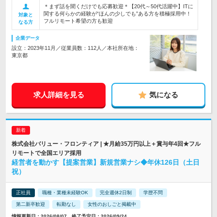
＊まず話を聞くだけでも応募歓迎＊【20代～50代活躍中】ITに
関する何らかの経験が“ほんの少しでも”ある方を積極採用中！
対象と
フルリモート希望の方も歓迎
なる方
企業データ
設立：2023年11月／従業員数：112人／本社所在地：
東京都
求人詳細を見る
気になる
株式会社バリュー・フロンティア | ★月給35万円以上＋賞与年4回★フル
リモートで全国エリア採用
経営者を動かす【提案営業】新規営業ナシ◆年休126日（土日
祝）
正社員
職種・業種未経験OK
完全週休2日制
学歴不問
第二新卒歓迎
転勤なし
女性のおしごと掲載中
情報更新日：2026/08/07 終了予定日：2026/09/24