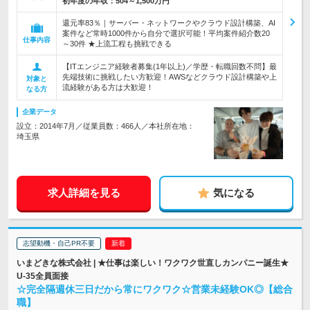
初年度の年収：
504～1,500万円
還元率83％｜サーバー・ネットワークやクラウド設計構築、AI
案件など常時1000件から自分で選択可能！平均案件紹介数20
仕事内容
～30件 ★上流工程も挑戦できる
【ITエンジニア経験者募集(1年以上)／学歴・転職回数不問】最
先端技術に挑戦したい方歓迎！AWSなどクラウド設計構築や上
対象と
流経験がある方は大歓迎！
なる方
企業データ
設立：2014年7月／従業員数：466人／本社所在地：
埼玉県
求人詳細を見る
気になる
志望動機・自己PR不要
いまどきな株式会社 | ★仕事は楽しい！ワクワク世直しカンパニー誕生★
U-35全員面接
☆完全隔週休三日だから常にワクワク☆営業未経験OK◎【総合
職】