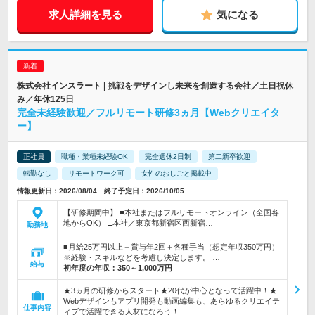
求人詳細を見る
気になる
株式会社インスラート | 挑戦をデザインし未来を創造する会社／土日祝休
み／年休125日
完全未経験歓迎／フルリモート研修3ヵ月【Webクリエイタ
ー】
正社員
職種・業種未経験OK
完全週休2日制
第二新卒歓迎
転勤なし
リモートワーク可
女性のおしごと掲載中
情報更新日：2026/08/04 終了予定日：2026/10/05
【研修期間中】 ■本社またはフルリモートオンライン（全国各
地からOK） □本社／東京都新宿区西新宿…
勤務地
■月給25万円以上＋賞与年2回＋各種手当（想定年収350万円）
※経験・スキルなどを考慮し決定します。 …
給与
初年度の年収：
350～1,000万円
★3ヵ月の研修からスタート★20代が中心となって活躍中！★
Webデザインもアプリ開発も動画編集も、あらゆるクリエイテ
仕事内容
ィブで活躍できる人材になろう！