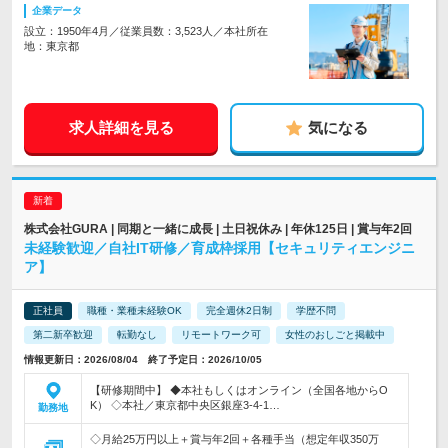
企業データ
設立：1950年4月／従業員数：3,523人／本社所在
地：東京都
求人詳細を見る
気になる
株式会社GURA | 同期と一緒に成長 | 土日祝休み | 年休125日 | 賞与年2回
未経験歓迎／自社IT研修／育成枠採用【セキュリティエンジニ
ア】
正社員
職種・業種未経験OK
完全週休2日制
学歴不問
第二新卒歓迎
転勤なし
リモートワーク可
女性のおしごと掲載中
情報更新日：2026/08/04 終了予定日：2026/10/05
【研修期間中】 ◆本社もしくはオンライン（全国各地からO
K） ◇本社／東京都中央区銀座3-4-1…
勤務地
◇月給25万円以上＋賞与年2回＋各種手当（想定年収350万