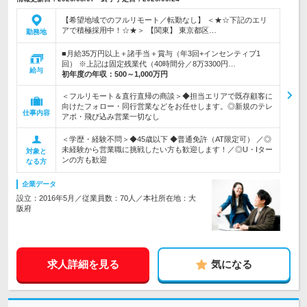
【希望地域でのフルリモート／転勤なし】 ＜★☆下記のエリ
アで積極採用中！☆★＞ 【関東】 東京都区…
勤務地
■月給35万円以上＋諸手当＋賞与（年3回+インセンティブ1
回） ※上記は固定残業代（40時間分／8万3300円…
給与
初年度の年収：
500～1,000万円
＜フルリモート＆直行直帰の商談＞◆担当エリアで既存顧客に
向けたフォロー・同行営業などをお任せします。◎新規のテレ
仕事内容
アポ・飛び込み営業一切なし
＜学歴・経験不問＞◆45歳以下 ◆普通免許（AT限定可） ／◎
未経験から営業職に挑戦したい方も歓迎します！／◎U・Iター
対象と
ンの方も歓迎
なる方
企業データ
設立：2016年5月／従業員数：70人／本社所在地：大
阪府
求人詳細を見る
気になる