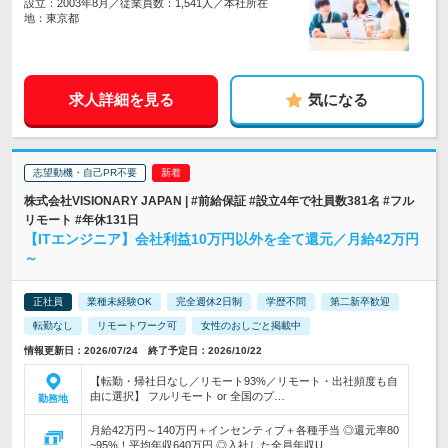
設立：2003年8月／従業員数：1,541人／本社所在
地：東京都
求人詳細を見る
気になる
志望動機・自己PR不要
株式会社VISIONARY JAPAN | #前給保証 #設立4年で社員数381名 #フル
リモート #年休131日
【ITエンジニア】会社利益10万円以外を全て還元／月給42万円
～
正社員
業種未経験OK
完全週休2日制
学歴不問
第二新卒歓迎
転勤なし
リモートワーク可
女性のおしごと掲載中
情報更新日：2026/07/24 終了予定日：2026/10/22
【転勤・帰社日なし／リモート93%／リモート・出社頻度も自
由に選択】 フルリモート or 全国のプ…
勤務地
月給42万円～140万円＋インセンティブ＋各種手当 ◎還元率80
~95%！平均年収640万円 ◎入社した全員年収U…