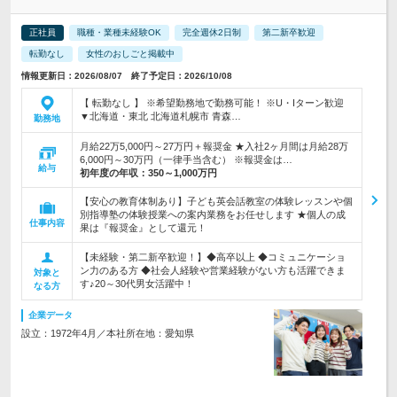
正社員
職種・業種未経験OK
完全週休2日制
第二新卒歓迎
転勤なし
女性のおしごと掲載中
情報更新日：2026/08/07 終了予定日：2026/10/08
【 転勤なし 】 ※希望勤務地で勤務可能！ ※U・Iターン歓迎
▼北海道・東北 北海道札幌市 青森…
勤務地
月給22万5,000円～27万円＋報奨金 ★入社2ヶ月間は月給28万
6,000円～30万円（一律手当含む） ※報奨金は…
給与
初年度の年収：
350～1,000万円
【安心の教育体制あり】子ども英会話教室の体験レッスンや個
別指導塾の体験授業への案内業務をお任せします ★個人の成
仕事内容
果は『報奨金』として還元！
【未経験・第二新卒歓迎！】◆高卒以上 ◆コミュニケーショ
ン力のある方 ◆社会人経験や営業経験がない方も活躍できま
対象と
す♪20～30代男女活躍中！
なる方
企業データ
設立：1972年4月／本社所在地：愛知県