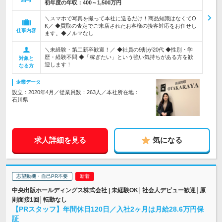
初年度の年収：
400～1,500万円
＼スマホで写真を撮って本社に送るだけ！商品知識はなくてO
K／ ◆買取の査定でご来店されたお客様の接客対応をお任せし
仕事内容
ます。◆ノルマなし
＼未経験・第二新卒歓迎！／ ◆社員の9割が20代 ◆性別・学
歴・経験不問 ◆「稼ぎたい」という強い気持ちがある方を歓
対象と
迎します！
なる方
企業データ
設立：2020年4月／従業員数：263人／本社所在地：
石川県
求人詳細を見る
気になる
志望動機・自己PR不要
中央出版ホールディングス株式会社 | 未経験OK│社会人デビュー歓迎│原
則面接1回│転勤なし
【PRスタッフ】年間休日120日／入社2ヶ月は月給28.6万円保
証