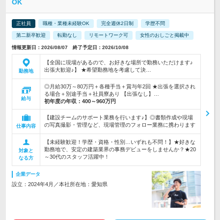
OK
正社員
職種・業種未経験OK
完全週休2日制
学歴不問
第二新卒歓迎
転勤なし
リモートワーク可
女性のおしごと掲載中
情報更新日：2026/08/07 終了予定日：2026/10/08
【全国に現場があるので、お好きな場所で勤務いただけます♪
出張大歓迎♪】 ★希望勤務地を考慮して決…
勤務地
◎月給30万～80万円＋各種手当＋賞与年2回 ★出張を選択され
る場合＋別途手当＋社員寮あり 【出張なし】…
給与
初年度の年収：
400～960万円
【建設チームのサポート業務を行います♪】◎書類作成や現場
の写真撮影・管理など、現場管理のフォロー業務に携わります
仕事内容
【未経験歓迎！学歴・資格・性別…いずれも不問！】★好きな
勤務地で、安定の建築業界の事務デビューをしませんか？★20
対象と
～30代のスタッフ活躍中！
なる方
企業データ
設立：2024年4月／本社所在地：愛知県