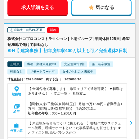
求人詳細を見る
気になる
志望動機・自己PR不要
株式会社コプロコンストラクション | 上場グループ│年間休日125日│希望
勤務地で働けて転勤なし
※H【 建築事務 】初年度年収400万以上も可／完全週休2日制
正社員
職種・業種未経験OK
完全週休2日制
第二新卒歓迎
転勤なし
リモートワーク可
女性のおしごと掲載中
情報更新日：2026/08/07 終了予定日：2026/09/10
【 全国各地で募集します！希望エリアで通勤可能 】 ▼転勤は
ありません！ 〈 支店一覧 〉 札幌支…
勤務地
【関東(東京/千葉/神奈川/埼玉)】 月給29万1230円＋皆勤手当1
万円 【関西(大阪/京都/兵庫)】 月給29万13…
給与
初年度の年収：
300～1,200万円
【 未経験からまちづくりに携われる！】書類作成やスケジュ
ール管理、現場サポートといった事務業務をお任せします ★
仕事内容
オフィスと現場のバランスが◎