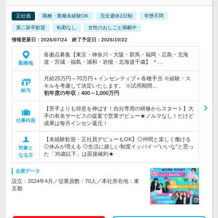
正社員
職種・業種未経験OK
完全週休2日制
学歴不問
第二新卒歓迎
転勤なし
女性のおしごと掲載中
情報更新日：2026/07/24 終了予定日：2026/10/22
各拠点募集【東京・神奈川・大阪・群馬・福岡・広島・北海
道・宮城・福島・浦和・岩槻・北海道千歳】 ＊…
勤務地
月給25万円～70万円＋インセンティブ＋各種手当 ※経験・ス
キルを考慮して決定いたします。 ※試用期間…
給与
初年度の年収：
400～1,000万円
【苦手よりも得意を伸ばす！自分専用の研修からスタート】大
手の有名サービスの提案で営業デビュー★ノルマなし！だけど
仕事内容
成果は毎月インセン還元！
【未経験歓迎・正社員デビューもOK】◎仲間と楽しく働ける
◎休みが増える ◎生活に嬉しい制度イッパイ⇒”いいな”と思っ
対象と
た「35歳以下」は面接確約★
なる方
企業データ
設立：2024年4月／従業員数：70人／本社所在地：東
京都