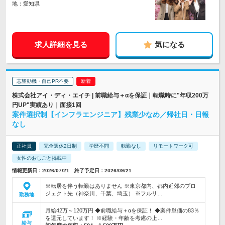
地：愛知県
求人詳細を見る
気になる
志望動機・自己PR不要
株式会社アイ・ディ・エイチ | 前職給与＋αを保証｜転職時に"年収200万
円UP"実績あり｜面接1回
案件選択制【インフラエンジニア】残業少なめ／帰社日・日報
なし
正社員
完全週休2日制
学歴不問
転勤なし
リモートワーク可
女性のおしごと掲載中
情報更新日：2026/07/21 終了予定日：2026/09/21
※転居を伴う転勤はありません ※東京都内、都内近郊のプロ
ジェクト先（神奈川、千葉、埼玉） ※フルリ…
勤務地
月給42万～120万円 ◆前職給与＋αを保証！ ◆案件単価の83％
を還元しています！ ※経験・年齢を考慮の上…
給与