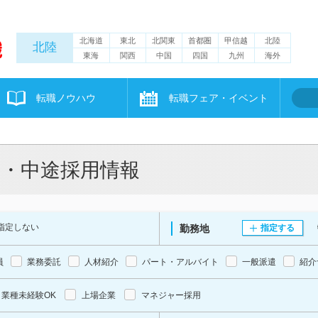
北海道
東北
北関東
首都圏
甲信越
北陸
北陸
東海
関西
中国
四国
九州
海外
転職ノウハウ
転職フェア・イベント
職・中途採用情報
指定しない
勤務地
指定する
員
業務委託
人材紹介
パート・アルバイト
一般派遣
紹介
業種未経験OK
上場企業
マネジャー採用