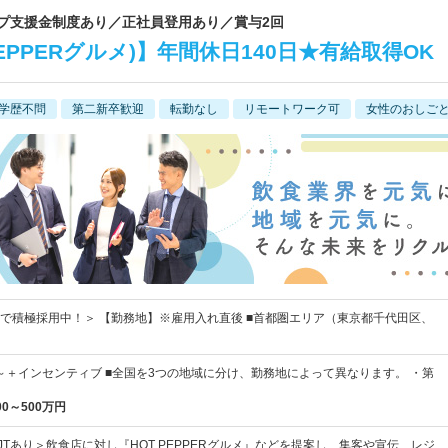
ップ支援金制度あり／正社員登用あり／賞与2回
EPPERグルメ)】年間休日140日★有給取得OK
学歴不問
第二新卒歓迎
転勤なし
リモートワーク可
女性のおしご
で積極採用中！＞ 【勤務地】※雇用入れ直後 ■首都圏エリア（東京都千代田区、
7円～＋インセンティブ ■全国を3つの地域に分け、勤務地によって異なります。 ・第
00～500万円
JTあり＞飲食店に対し『HOT PEPPERグルメ』などを提案し、集客や宣伝、レジ