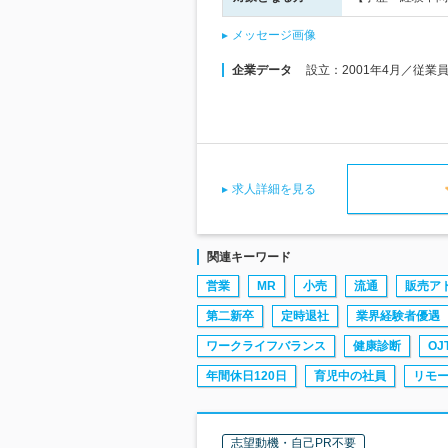
メッセージ画像
企業データ
設立：2001年4月／従業
求人詳細を見る
関連キーワード
営業
MR
小売
流通
販売ア
第二新卒
定時退社
業界経験者優遇
ワークライフバランス
健康診断
OJ
年間休日120日
育児中の社員
リモ
志望動機・自己PR不要