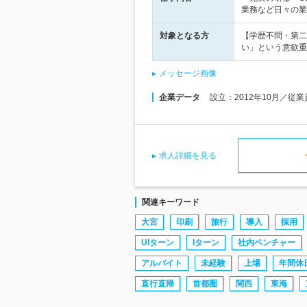
業務など日々の業
対象となる方
【学歴不問・第二
い」という意欲重
メッセージ画像
企業データ
設立：2012年10月／従業
求人詳細を見る
関連キーワード
大宮
印刷
旅行
導入
採用
UIターン
Iターン
社内ベンチャー
アルバイト
未経験
上場
年間休日
直行直帰
首都圏
関西
東海