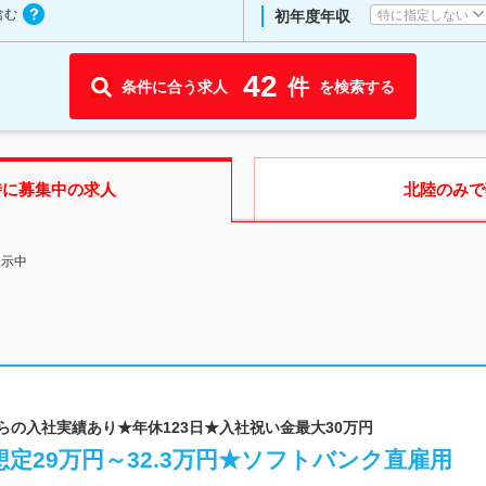
含む
特に指定しない
初年度年収
42
件
条件に合う求人
を検索する
時に募集中の求人
北陸
のみで
表示中
からの入社実績あり★年休123日★入社祝い金最大30万円
定29万円～32.3万円★ソフトバンク直雇用