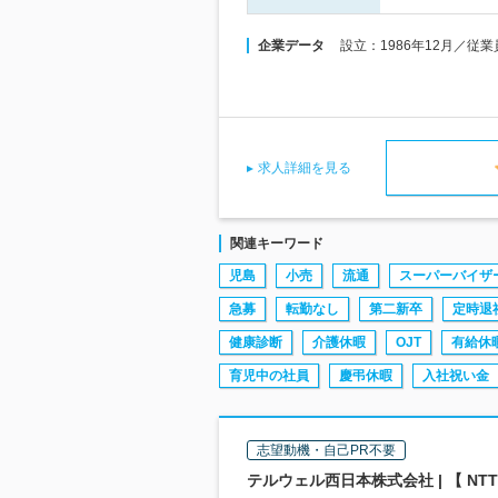
企業データ
設立：1986年12月／従業
求人詳細を見る
関連キーワード
児島
小売
流通
スーパーバイザ
急募
転勤なし
第二新卒
定時退
健康診断
介護休暇
OJT
有給休
育児中の社員
慶弔休暇
入社祝い金
志望動機・自己PR不要
テルウェル西日本株式会社 | 【 N