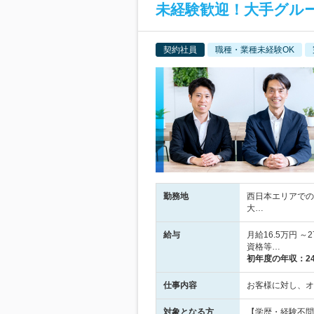
未経験歓迎！大手グル
契約社員
職種・業種未経験OK
勤務地
西日本エリアでの
大…
給与
月給16.5万円 
資格等…
初年度の年収：
2
仕事内容
お客様に対し、オ
対象となる方
【学歴・経験不問