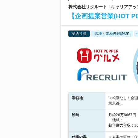
株式会社リクルート | キャリアア
【企画提案営業(HOT P
契約社員
職種・業種未経験OK
勤務地
＜転勤なし！全国
東京都…
給与
月給26万666
一地域：…
初年度の年収：
3
仕事内容
＜充実の研修・O