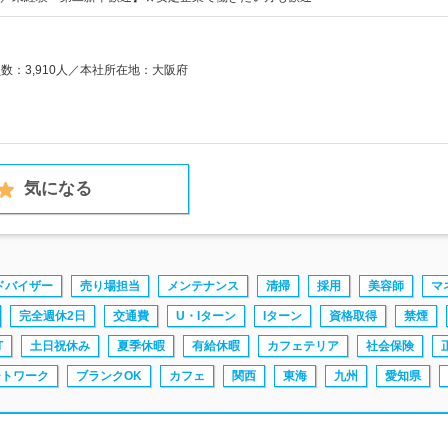
員数：3,910人／本社所在地：大阪府
気になる
ドバイザー
売り場担当
メンテナンス
清掃
採用
美容師
マ
完全週休2日
交通費
U・Iターン
Iターン
資格取得
禁煙
T
土日祝休み
夏季休暇
有給休暇
カフェテリア
社会保険
ートワーク
ブランクOK
カフェ
関西
東海
九州
愛知県