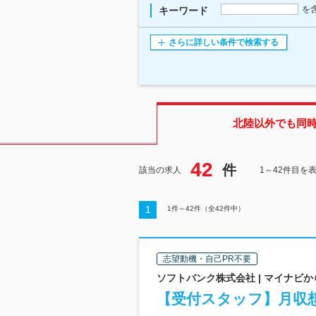
を
キーワード
さらに詳しい条件で検索する
北陸
以外でも同
42
件
該当の求人
1～42件目を
1
1
件～
42
件（全
42
件中）
志望動機・自己PR不要
ソフトバンク株式会社 | マイナビ
【受付スタッフ】月収想