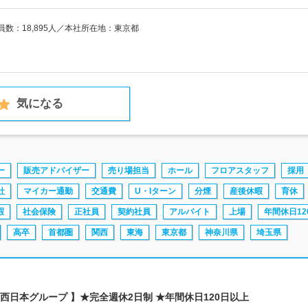
員数：18,895人／本社所在地：東京都
気になる
ー
販売アドバイザー
売り場担当
ホール
フロアスタッフ
採用
社
マイカー通勤
交通費
U・Iターン
分煙
産後休暇
育休
暇
社会保険
正社員
契約社員
アルバイト
上場
年間休日12
高卒
首都圏
関西
東海
東京都
神奈川県
埼玉県
TT西日本グループ 】★完全週休2日制 ★年間休日120日以上