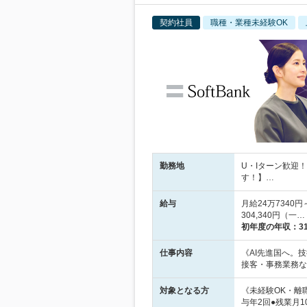
契約社員
職種・業種未経験OK
勤務地
U・Iターン歓迎
す！】…
給与
月給24万7340
304,340円（一…
初年度の年収：
3
仕事内容
《AI先進国へ。
接客・事務業務な
対象となる方
《未経験OK・離
与年2回●残業月1