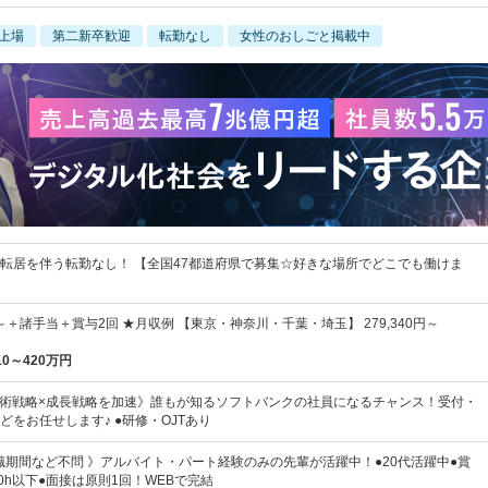
上場
第二新卒歓迎
転勤なし
女性のおしごと掲載中
！転居を伴う転勤なし！ 【全国47都道府県で募集☆好きな場所でどこでも働けま
円～＋諸手当＋賞与2回 ★月収例 【東京・神奈川・千葉・埼玉】 279,340円～
10～420万円
技術戦略×成長戦略を加速》誰もが知るソフトバンクの社員になるチャンス！受付・
どをお任せします♪ ●研修・OJTあり
職期間など不問 》アルバイト・パート経験のみの先輩が活躍中！●20代活躍中●賞
0h以下●面接は原則1回！WEBで完結