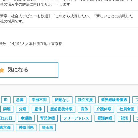
務の悩み事の解決に向けてサポートします
新卒・社会人デビューも歓迎】「これから成長したい」「新しいことに挑戦した
視の採用です。
員数：14,192人／本社所在地：東京都
気になる
IR
急募
学歴不問
転勤なし
独立支援
業界経験者優遇
禁煙
分煙
産休
産前産後休暇
育休
介護休暇
社員食堂
120日
車通勤
育児休暇
フリーアドレス
看護休暇
部活
東京都
神奈川県
埼玉県