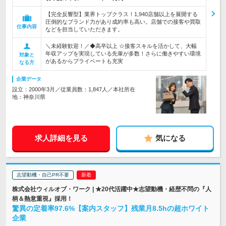
【完全反響型】業界トップクラス！1,940店舗以上を展開する
圧倒的なブランド力があり成約率も高い。店舗での接客や買取
仕事内容
などを担当していただきます。
＼未経験歓迎！／◆高卒以上 ☆接客スキルを活かして、大幅
年収アップを実現している先輩が多数！さらに働きやすい環境
対象と
があるからプライベートも充実
なる方
企業データ
設立：2000年3月／従業員数：1,847人／本社所在
地：神奈川県
求人詳細を見る
気になる
志望動機・自己PR不要
株式会社ウィルオブ・ワーク | ★20代活躍中★志望動機・経歴不問の『人
柄＆熱意重視』採用！
驚異の定着率97.6%【案内スタッフ】残業月8.5hの超ホワイト
企業