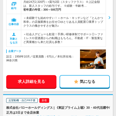
月給24万2,320円～+賞与2回（スタッフクラス） ※上記金額
は、新人スタッフの給与です。 ※経験・年齢考…
給与
初年度の年収：
300～500万円
＜未経験でも始めやすい！＞ホール・キッチンなど『とんかつ
和幸』の店舗業務をお任せ◎ゆとりある人員配置◎業界トップ
仕事内容
クラスの働きやすさが魅力♪
＜社会人デビューも歓迎！手厚い研修体制でサポート◎＞ファ
ミレスや居酒屋からの転職はもちろん、不動産・IT・製造業な
対象と
ど異業種から来た社員も多数！
なる方
企業データ
設立：1958年10月／従業員数：670人／本社所在地：
神奈川県
求人詳細を見る
気になる
志望動機・自己PR不要
株式会社バローホールディングス | 《東証プライム上場》30・40代活躍中/
正月は3日まで全店休業