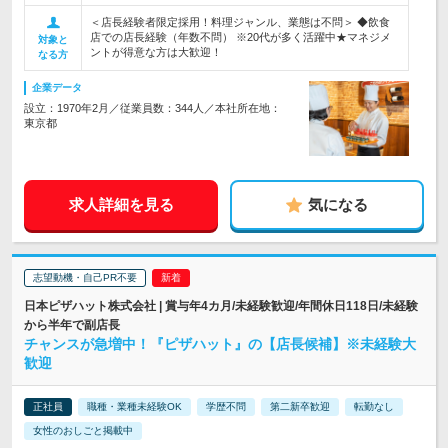
＜店長経験者限定採用！料理ジャンル、業態は不問＞ ◆飲食
店での店長経験（年数不問） ※20代が多く活躍中★マネジメ
対象と
ントが得意な方は大歓迎！
なる方
企業データ
設立：1970年2月／従業員数：344人／本社所在地：
東京都
求人詳細を見る
気になる
志望動機・自己PR不要
日本ピザハット株式会社 | 賞与年4カ月/未経験歓迎/年間休日118日/未経験
から半年で副店長
チャンスが急増中！『ピザハット』の【店長候補】※未経験大
歓迎
正社員
職種・業種未経験OK
学歴不問
第二新卒歓迎
転勤なし
女性のおしごと掲載中