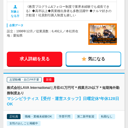
《教育プログラム&フォロー制度で業界未経験でも成長でき
る》◆高卒以上◆異業種出身者も多数活躍中 ◆クルマ好きの
対象と
方歓迎！社員割引購入制度も嬉しい
なる方
企業データ
設立：1998年12月／従業員数：6,492人／本社所在
地：愛知県
求人詳細を見る
気になる
志望動機・自己PR不要
株式会社LAVA International | 月収41万円可＊残業月2h以下＊短期海外勤
務制度あり
マシンピラティス【受付・運営スタッフ】日曜定休*年休128日
OK
正社員
職種・業種未経験OK
学歴不問
第二新卒歓迎
転勤なし
女性のおしごと掲載中