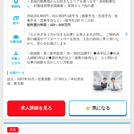
＜全国の勤務地からお好きなエリアを選べます！原則転勤な
し・47都道府県全国募集＞ 採用エリア内の通…
勤務地
月給256,800円～310,350円+諸手当（残業手当・住居手当・扶
養手当・営業手当など）+賞与年2回 ※ご入社…
給与
初年度の年収：
420～500万円
《人と向き合う力が活きる仕事》お客さまを訪問し、ご契約内
容の確認やアフターフォローを担当。人生の節目に寄り添いな
仕事内容
がら、安心をお届けします。
《未経験・第二新卒歓迎！20～30代活躍中》◆高卒以上◆社会
人経験1年以上◆原付免許以上◇接客や販売など、人と関わる
対象と
仕事の経験を活かしたい方歓迎
なる方
企業データ
設立：2007年10月／従業員数：17,952人／本社所在
地：東京都
求人詳細を見る
気になる