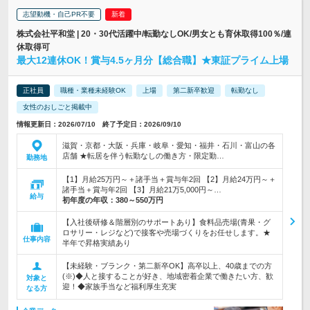
志望動機・自己PR不要
株式会社平和堂 | 20・30代活躍中/転勤なしOK/男女とも育休取得100％/連
休取得可
最大12連休OK！賞与4.5ヶ月分【総合職】★東証プライム上場
正社員
職種・業種未経験OK
上場
第二新卒歓迎
転勤なし
女性のおしごと掲載中
情報更新日：2026/07/10 終了予定日：2026/09/10
滋賀・京都・大阪・兵庫・岐阜・愛知・福井・石川・富山の各
店舗 ★転居を伴う転勤なしの働き方・限定勤…
勤務地
【1】月給25万円～＋諸手当＋賞与年2回 【2】月給24万円～＋
諸手当＋賞与年2回 【3】月給21万5,000円～…
給与
初年度の年収：
380～550万円
【入社後研修＆階層別のサポートあり】食料品売場(青果・グ
ロサリー・レジなど)で接客や売場づくりをお任せします。★
仕事内容
半年で昇格実績あり
【未経験・ブランク・第二新卒OK】高卒以上、40歳までの方
(※)◆人と接することが好き、地域密着企業で働きたい方、歓
対象と
迎！◆家族手当など福利厚生充実
なる方