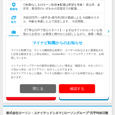
◎転勤なし＆UIターン歓迎★配属は希望を考慮！ 富山市、金
沢市、新潟市のいずれかの百貨店での配属。…
勤務地
月給20万円～+諸手当+賞与年2回※業績による ※経験やスキ
ル、年齢を考慮した上で決定します。 ※試用期…
給与
【丁寧なOJTで安心スタート】＜まずはギフトのカンタンな包
装からお任せ＞お客様と穏やかにお話ししながら、接客～商品
仕事内容
を販売していただきます。
マイナビ転職からのお知らせ
＼人柄＆意欲重視の採用／既卒・第二新卒歓迎【学歴や経験不
問】販売業界デビュー＆ブランクOK！定時退社可◎オンオフ
マイナビ転職では、サイトの継続的な改善や、ユーザーのみなさまに最適化され
対象と
充実◇産育休取得実績あり
た広告を配信すること等を目的に、Cookie等の「インフォマティブデータ」を利
なる方
用しています。
企業データ
インフォマティブデータの提供を無効にしたい場合は「確認する」ボタンのリン
設立：1946年2月／従業員数：283人／本社所在地：
ク先から停止（オプトアウト）を行うことができます。
東京都
※オプトアウトをした場合、マイナビ転職の一部サービスを利用できない場合が
あります。
閉じる
確認する
求人詳細を見る
気になる
株式会社ローソン・ユナイテッドシネマ | ローソングループ*月平均休日数