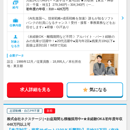
月給24万7340円～＋諸手当＋賞与2回 ★月収例 【東京・神奈
川・千葉・埼玉】 279,340円～304,340円（一…
給与
初年度の年収：
310～420万円
《AI先進国へ。技術戦略×成長戦略を加速》誰もが知るソフト
バンクの社員になるチャンス！受付・接客・事務業務などをお
仕事内容
任せします♪ ●研修・OJTあり
《未経験OK・離職期間など不問 》アルバイト・パート経験の
みの先輩が活躍中！●20代活躍中●賞与年2回●残業月10h以下●
対象と
面接は原則1回！WEBで完結
なる方
企業データ
設立：1986年12月／従業員数：18,895人／本社所在
地：東京都
求人詳細を見る
気になる
志望動機・自己PR不要
株式会社ネクステージ | <お盆期間も積極採用中>★未経験OK&初年度年収
448万円以上可