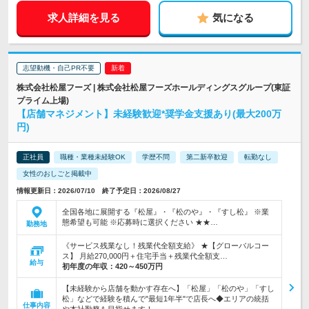
求人詳細を見る
気になる
志望動機・自己PR不要
株式会社松屋フーズ | 株式会社松屋フーズホールディングスグループ(東証
プライム上場)
【店舗マネジメント】未経験歓迎*奨学金支援あり(最大200万
円)
正社員
職種・業種未経験OK
学歴不問
第二新卒歓迎
転勤なし
女性のおしごと掲載中
情報更新日：2026/07/10 終了予定日：2026/08/27
全国各地に展開する『松屋』・『松のや』・『すし松』 ※業
態希望も可能 ※応募時に選択ください ★★…
勤務地
《サービス残業なし！残業代全額支給》 ★【グローバルコー
ス】 月給270,000円＋住宅手当＋残業代全額支…
給与
初年度の年収：
420～450万円
【未経験から店舗を動かす存在へ】「松屋」「松のや」「すし
松」などで経験を積んで"最短1年半"で店長へ◆エリアの統括
仕事内容