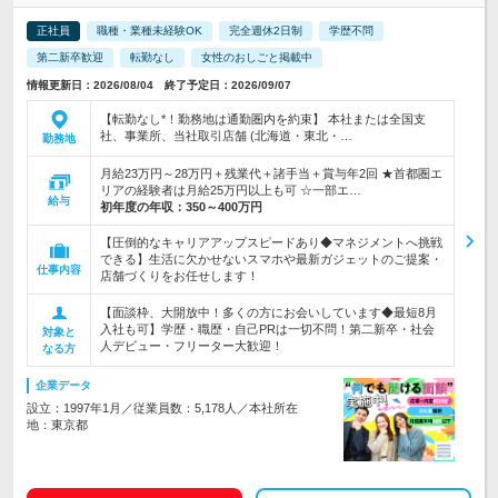
正社員
職種・業種未経験OK
完全週休2日制
学歴不問
第二新卒歓迎
転勤なし
女性のおしごと掲載中
情報更新日：2026/08/04 終了予定日：2026/09/07
【転勤なし*！勤務地は通勤圏内を約束】 本社または全国支
社、事業所、当社取引店舗 (北海道・東北・…
勤務地
月給23万円～28万円＋残業代＋諸手当＋賞与年2回 ★首都圏エ
リアの経験者は月給25万円以上も可 ☆一部エ…
給与
初年度の年収：
350～400万円
【圧倒的なキャリアアップスピードあり◆マネジメントへ挑戦
できる】生活に欠かせないスマホや最新ガジェットのご提案・
仕事内容
店舗づくりをお任せします！
【面談枠、大開放中！多くの方にお会いしています◆最短8月
入社も可】学歴・職歴・自己PRは一切不問！第二新卒・社会
対象と
人デビュー・フリーター大歓迎！
なる方
企業データ
設立：1997年1月／従業員数：5,178人／本社所在
地：東京都