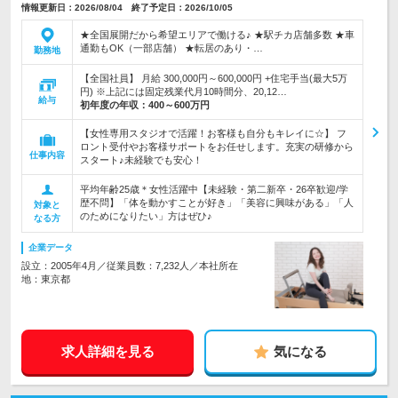
情報更新日：2026/08/04 終了予定日：2026/10/05
★全国展開だから希望エリアで働ける♪ ★駅チカ店舗多数 ★車
通勤もOK（一部店舗） ★転居のあり・…
勤務地
【全国社員】 月給 300,000円～600,000円 +住宅手当(最大5万
円) ※上記には固定残業代月10時間分、20,12…
給与
初年度の年収：
400～600万円
【女性専用スタジオで活躍！お客様も自分もキレイに☆】 フ
ロント受付やお客様サポートをお任せします。充実の研修から
仕事内容
スタート♪未経験でも安心！
平均年齢25歳＊女性活躍中【未経験・第二新卒・26卒歓迎/学
歴不問】「体を動かすことが好き」「美容に興味がある」「人
対象と
のためになりたい」方はぜひ♪
なる方
企業データ
設立：2005年4月／従業員数：7,232人／本社所在
地：東京都
求人詳細を見る
気になる