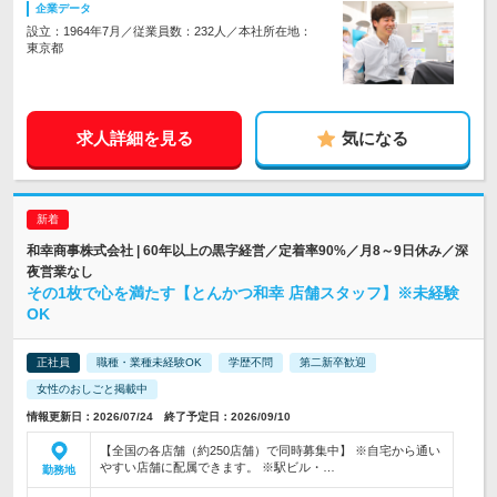
企業データ
設立：1964年7月／従業員数：232人／本社所在地：
東京都
求人詳細を見る
気になる
和幸商事株式会社 | 60年以上の黒字経営／定着率90%／月8～9日休み／深
夜営業なし
その1枚で心を満たす【とんかつ和幸 店舗スタッフ】※未経験
OK
正社員
職種・業種未経験OK
学歴不問
第二新卒歓迎
女性のおしごと掲載中
情報更新日：2026/07/24 終了予定日：2026/09/10
【全国の各店舗（約250店舗）で同時募集中】 ※自宅から通い
やすい店舗に配属できます。 ※駅ビル・…
勤務地