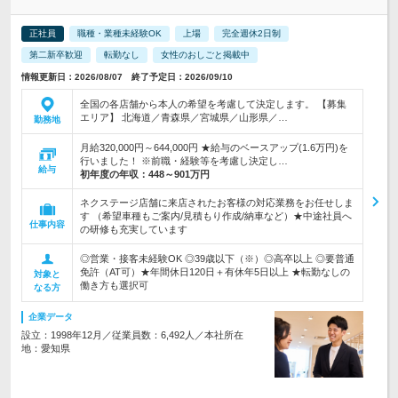
正社員
職種・業種未経験OK
上場
完全週休2日制
第二新卒歓迎
転勤なし
女性のおしごと掲載中
情報更新日：2026/08/07 終了予定日：2026/09/10
全国の各店舗から本人の希望を考慮して決定します。 【募集
エリア】 北海道／青森県／宮城県／山形県／…
勤務地
月給320,000円～644,000円 ★給与のベースアップ(1.6万円)を
行いました！ ※前職・経験等を考慮し決定し…
給与
初年度の年収：
448～901万円
ネクステージ店舗に来店されたお客様の対応業務をお任せしま
す （希望車種もご案内/見積もり作成/納車など）★中途社員へ
仕事内容
の研修も充実しています
◎営業・接客未経験OK ◎39歳以下（※）◎高卒以上 ◎要普通
免許（AT可）★年間休日120日＋有休年5日以上 ★転勤なしの
対象と
働き方も選択可
なる方
企業データ
設立：1998年12月／従業員数：6,492人／本社所在
地：愛知県