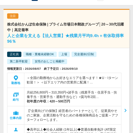
株式会社かんぽ生命保険 | プライム市場日本郵政グループ│20～30代活躍
中｜高定着率
人と企業を支える【法人営業】★残業月平均9.4h＋有休取得率
96％
正社員
職種・業種未経験OK
上場
完全週休2日制
第二新卒歓迎
女性のおしごと掲載中
情報更新日：2026/08/07 終了予定日：2026/09/10
＜全国の勤務地からお好きなエリアを選べます！★U・Iターン
歓迎！＞ ＜以下エリア内の営業所に配属！…
勤務地
月給256,800円～310,350円+諸手当（残業手当・住居手当・扶
養手当・営業手当・通勤手当など）+賞与年2回…
給与
初年度の年収：
420～500万円
【"企業向け"の保険】経営者のパートナーとして、従業員やそ
のご家族、企業活動を守るための各種保険商品をご提案～アフ
仕事内容
ターフォローします。
◆高卒以上◆社会人経験 (1年以上)◆普通自動車免許 (AT限定