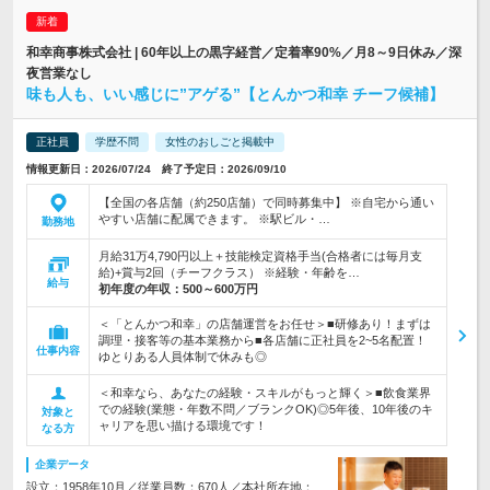
和幸商事株式会社 | 60年以上の黒字経営／定着率90%／月8～9日休み／深
夜営業なし
味も人も、いい感じに”アゲる”【とんかつ和幸 チーフ候補】
正社員
学歴不問
女性のおしごと掲載中
情報更新日：2026/07/24 終了予定日：2026/09/10
【全国の各店舗（約250店舗）で同時募集中】 ※自宅から通い
やすい店舗に配属できます。 ※駅ビル・…
勤務地
月給31万4,790円以上＋技能検定資格手当(合格者には毎月支
給)+賞与2回（チーフクラス） ※経験・年齢を…
給与
初年度の年収：
500～600万円
＜「とんかつ和幸」の店舗運営をお任せ＞■研修あり！まずは
調理・接客等の基本業務から■各店舗に正社員を2~5名配置！
仕事内容
ゆとりある人員体制で休みも◎
＜和幸なら、あなたの経験・スキルがもっと輝く＞■飲食業界
での経験(業態・年数不問／ブランクOK)◎5年後、10年後のキ
対象と
ャリアを思い描ける環境です！
なる方
企業データ
設立：1958年10月／従業員数：670人／本社所在地：