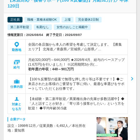
【来店対応・接客サポート(100％反響型)】月給32万円／年休
120日
正社員
職種・業種未経験OK
上場
完全週休2日制
第二新卒歓迎
転勤なし
女性のおしごと掲載中
情報更新日：2026/08/04 終了予定日：2026/09/07
全国の各店舗から本人の希望を考慮して決定します。 【募集
エリア】 北海道／青森県／宮城県／山形県／…
勤務地
月給320,000円～644,000円 ★2026年4月、給与のベースアップ
(1.6万円)を行いました！ ※試用期間3か月(…
給与
初年度の年収：
448～901万円
【100％反響型の提案で無理な押し売り等は不要です！】◆ご
来店されたお客様のご要望を丁寧に伺い、最適な車選びをサポ
仕事内容
ートしていただくお仕事です。
【未経験・第二新卒歓迎／異業種出身の先輩が多数活躍中】◆
「人と話すことが好き」「寄り添う接客がしたい」という方を
対象と
歓迎！ ◆平均年齢30.5歳
なる方
企業データ
設立：1998年12月／従業員数：6,492人／本社所在
地：愛知県