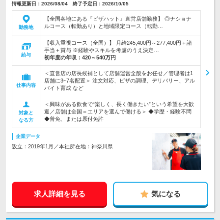
情報更新日：2026/08/04 終了予定日：2026/10/05
【全国各地にある『ピザハット』直営店舗勤務】 ◎ナショナ
ルコース（転勤あり）と地域限定コース（転勤…
勤務地
【収入重視コース（全国）】 月給245,400円～277,400円＋諸
手当＋賞与 ※経験やスキルを考慮のうえ決定…
給与
初年度の年収：
420～540万円
＜直営店の店長候補として店舗運営全般をお任せ／管理者は1
店舗に3~7名配置＞ 注文対応、ピザの調理、デリバリー、アル
仕事内容
バイト育成 など
＜興味がある飲食で“楽しく、長く働きたい”という希望を大歓
迎／店舗は全国＝エリアを選んで働ける＞ ◆学歴・経験不問
対象と
◆普免、または原付免許
なる方
企業データ
設立：2019年1月／本社所在地：神奈川県
求人詳細を見る
気になる