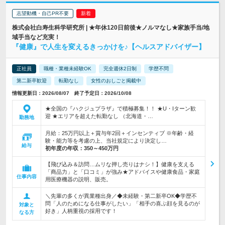
志望動機・自己PR不要
株式会社白寿生科学研究所 | ★年休120日前後★ノルマなし★家族手当/地
域手当など充実！
『健康』で人生を変えるきっかけを♪【ヘルスアドバイザー】
正社員
職種・業種未経験OK
完全週休2日制
学歴不問
第二新卒歓迎
転勤なし
女性のおしごと掲載中
情報更新日：2026/08/07 終了予定日：2026/10/08
★全国の『ハクジュプラザ』で積極募集！！ ★U・Iターン歓
迎 ★エリアを超えた転勤なし （北海道・…
勤務地
月給：25万円以上＋賞与年2回＋インセンティブ ※年齢・経
験・能力等を考慮の上、当社規定により決定し…
給与
初年度の年収：
350～450万円
【飛び込み＆訪問…ムリな押し売りはナシ！】健康を支える
「商品力」と「口コミ」が強み★アドバイスや健康食品・家庭
仕事内容
用医療機器の説明、販売。
＼先輩の多くが異業種出身／◆未経験・第二新卒OK◆学歴不
問「人のためになる仕事がしたい」「相手の喜ぶ顔を見るのが
対象と
好き」人柄重視の採用です！
なる方