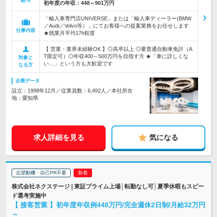
給与
初年度の年収：
448～901万円
「輸入車専門店UNIVERSE」または「輸入車ディーラー(BMW
／Audi／Volvo等）」にてお客様への提案業務をお任せします
仕事内容
★残業月平均17h程度
【 営業・業界未経験OK 】◎高卒以上 ◎要普通自動車免許（A
T限定可）◎年収400～500万円を目指す方 ★「車に詳しくな
対象と
い…」という方も大歓迎です
なる方
企業データ
設立：1998年12月／従業員数：6,492人／本社所在
地：愛知県
求人詳細を見る
気になる
志望動機・自己PR不要
株式会社ネクステージ | 東証プライム上場│転勤なし可│夏季休暇もスピー
ド選考実施中
【 接客営業 】初年度年収例448万円/完全週休2日制/月給32万円
～