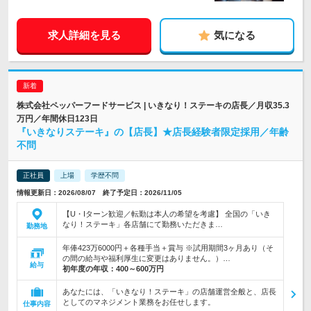
求人詳細を見る
気になる
株式会社ペッパーフードサービス | いきなり！ステーキの店長／月収35.3
万円／年間休日123日
『いきなりステーキ』の【店長】★店長経験者限定採用／年齢
不問
正社員
上場
学歴不問
情報更新日：2026/08/07 終了予定日：2026/11/05
【U・Iターン歓迎／転勤は本人の希望を考慮】 全国の「いき
なり！ステーキ」各店舗にて勤務いただきま…
勤務地
年俸423万6000円＋各種手当＋賞与 ※試用期間3ヶ月あり（そ
の間の給与や福利厚生に変更はありません。）…
給与
初年度の年収：
400～600万円
あなたには、「いきなり！ステーキ」の店舗運営全般と、店長
としてのマネジメント業務をお任せします。
仕事内容