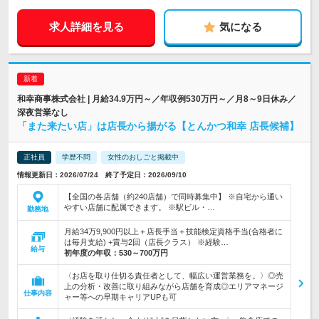
求人詳細を見る
気になる
和幸商事株式会社 | 月給34.9万円～／年収例530万円～／月8～9日休み／
深夜営業なし
「また来たい店」は店長から揚がる【とんかつ和幸 店長候補】
正社員
学歴不問
女性のおしごと掲載中
情報更新日：2026/07/24 終了予定日：2026/09/10
【全国の各店舗（約240店舗）で同時募集中】 ※自宅から通い
やすい店舗に配属できます。 ※駅ビル・…
勤務地
月給34万9,900円以上＋店長手当＋技能検定資格手当(合格者に
は毎月支給) +賞与2回（店長クラス） ※経験…
給与
初年度の年収：
530～700万円
〈お店を取り仕切る責任者として、幅広い運営業務を。〉◎売
上の分析・改善に取り組みながら店舗を育成◎エリアマネージ
仕事内容
ャー等への早期キャリアUPも可