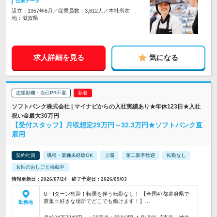
企業データ
設立：1957年6月／従業員数：3,612人／本社所在
地：滋賀県
求人詳細を見る
気になる
志望動機・自己PR不要
ソフトバンク株式会社 | マイナビからの入社実績あり★年休123日★入社
祝い金最大30万円
【受付スタッフ】月収想定29万円～32.3万円★ソフトバンク直
雇用
契約社員
職種・業種未経験OK
上場
第二新卒歓迎
転勤なし
女性のおしごと掲載中
情報更新日：2026/07/24 終了予定日：2026/09/03
U・Iターン歓迎！転居を伴う転勤なし！ 【全国47都道府県で
募集☆好きな場所でどこでも働けます！】…
勤務地