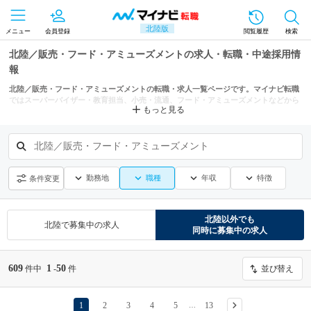
北陸版
メニュー
会員登録
閲覧履歴
検索
北陸／販売・フード・アミューズメントの求人・転職・中途採用情
報
北陸／販売・フード・アミューズメントの転職・求人一覧ページです。マイナビ転職
ではスーパーバイザー・教育担当、小売・流通、フード・アミューズメントなどから
もっと見る
もあなたにぴったりの求人を探せます。
北陸／販売・フード・アミューズメント
勤務地
職種
年収
特徴
条件変更
北陸
以外でも
北陸
で募集中の求人
同時に募集中の求人
609
1
50
件中
-
件
並び替え
1
2
3
4
5
13
…