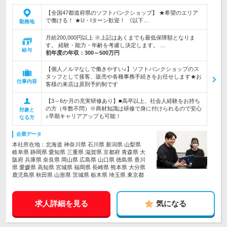
【全国47都道府県のソフトバンクショップ】 ★希望のエリア
で働ける！ ★U・Iターン歓迎！ 《以下…
勤務地
月給200,000円以上 ※上記はあくまでも最低保障額となりま
す。 経験・能力・年齢を考慮し決定します。 …
給与
初年度の年収：
300～500万円
【個人ノルマなしで働きやすい♪】ソフトバンクショップのス
タッフとして接客、販売や各種事務手続きをお任せします★お
仕事内容
客様の来店は原則予約制です
【3～6か月の充実研修あり】■高卒以上、社会人経験をお持ち
の方（年数不問）※商材知識は研修で身に付けられるので安心
対象と
♪早期キャリアアップも可能！
なる方
企業データ
本社所在地：北海道 神奈川県 石川県 新潟県 山梨県
岐阜県 静岡県 愛知県 三重県 滋賀県 京都府 青森県 大
阪府 兵庫県 奈良県 岡山県 広島県 山口県 徳島県 香川
県 愛媛県 高知県 宮城県 福岡県 長崎県 熊本県 大分県
鹿児島県 秋田県 山形県 茨城県 栃木県 埼玉県 東京都
求人詳細を見る
気になる