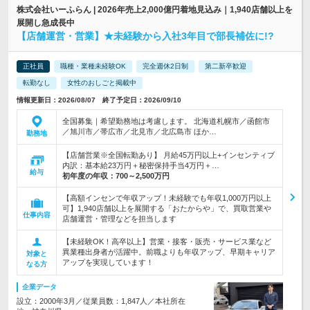
株式会社いーふらん | 2026年売上2,000億円着地見込み｜1,940店舗以上を
展開し急成長中
【店舗運営・営業】★未経験から入社3年目で部長補佐に!?
正社員
職種・業種未経験OK
完全週休2日制
第二新卒歓迎
転勤なし
女性のおしごと掲載中
情報更新日：2026/08/07 終了予定日：2026/09/10
全国募集｜希望勤務地は考慮します。 北海道札幌市／函館市
／旭川市／帯広市／北見市／北広島市 ほか…
勤務地
【店舗営業※全国転勤あり】 月給45万円以上+インセンティブ
内訳：基本給23万円＋秘密保持手当4万円＋…
給与
初年度の年収：
700～2,500万円
【高額インセンで年収アップ！未経験でも年収1,000万円以上
可】1,940店舗以上を展開する「おたからや」で、買取営業や
仕事内容
店舗運営・管理などを担当します
【未経験OK！高卒以上】営業・接客・販売・サービス業など
異業種出身者が活躍中。前職よりも年収アップ、早期キャリア
対象と
アップを実現しています！
なる方
企業データ
設立：2000年3月／従業員数：1,847人／本社所在