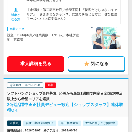
や本社勤務も目指せます！
【未経験・第二新卒歓迎／学歴不問】「接客だけじゃないキャ
リア」「さまざまなチャンス」に魅力を感じる方は、ぜひ松屋
対象と
フーズへ♪《上京支援あり》
なる方
企業データ
設立：1966年6月／従業員数：1,918人／本社所在
地：東京都
求人詳細を見る
気になる
志望動機・自己PR不要
ソフトバンクショップ合同募集 | 応募から最短1週間で内定★全国2000店
以上から希望エリアを選択
20代活躍中★正社員デビュー歓迎【ショップスタッフ】連休取
得OK
正社員
職種・業種未経験OK
第二新卒歓迎
女性のおしごと掲載中
情報更新日：2026/08/07 終了予定日：2026/09/10