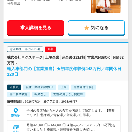
神奈川県
求人詳細を見る
気になる
志望動機・自己PR不要
株式会社ネクステージ | 上場企業│完全週休2日制│営業未経験OK│月給32
万円～
輸入車部門の【営業担当】★初年度年収例448万円／年間休日
120日
正社員
職種・業種未経験OK
上場
完全週休2日制
第二新卒歓迎
転勤なし
女性のおしごと掲載中
情報更新日：2026/07/24 終了予定日：2026/08/27
全国の各店舗から本人の希望を考慮して決定します。 【募集
エリア】 北海道／青森県／宮城県／山形県／…
勤務地
月給320,000円～644,000円 ★給与のベースアップ(1.6万円)を
行いました！ ※前職・経験等を考慮し決定し…