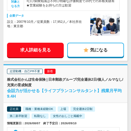
可)◎保険知識は不問◎明確な評価制度で20代での昇格実績有
対象と
★営業経験をお持ちの方は歓迎
なる方
企業データ
設立：2007年10月／従業員数：17,952人／本社所在
地：東京都
求人詳細を見る
気になる
志望動機・自己PR不要
株式会社かんぽ生命保険 | 日本郵政グループ/完全週休2日/個人ノルマなし/
充実の育成制度
会話力が活かせる【ライフプランコンサルタント】残業月平均
9.4H
正社員
職種・業種未経験OK
上場
完全週休2日制
第二新卒歓迎
転勤なし
女性のおしごと掲載中
情報更新日：2026/08/07 終了予定日：2026/09/10