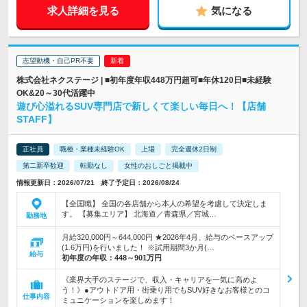
求人詳細を見る
気になる
志望動機・自己PR不要
株式会社ネクステージ | ■初年度年収448万円超可■年休120日■未経験
OK&20～30代活躍中
遊び心溢れるSUV専門店で新しくて楽しい毎日へ！【店舗
STAFF】
正社員
職種・業種未経験OK
上場
完全週休2日制
第二新卒歓迎
転勤なし
女性のおしごと掲載中
情報更新日：2026/07/21 終了予定日：2026/08/24
【全国職】 全国の各店舗から本人の希望を考慮して決定しま
す。 【募集エリア】 北海道／青森県／宮城…
勤務地
月給320,000円～644,000円 ★2026年4月、給与のベースアップ
(1.6万円)を行いました！ ※試用期間3か月(…
給与
初年度の年収：
448～901万円
《業界大手のステージで、収入・キャリアを一気に高めよ
う！》●アウトドア用・街乗り用でもSUV好きなお客様とのコ
仕事内容
ミュニケーションを楽しめます！