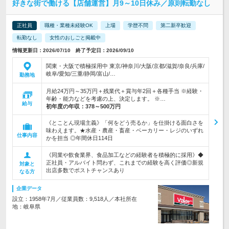
好きな街で働ける【店舗運営】月9～10日休み／原則転勤なし
正社員
職種・業種未経験OK
上場
学歴不問
第二新卒歓迎
転勤なし
女性のおしごと掲載中
情報更新日：2026/07/10 終了予定日：2026/09/10
関東・大阪で積極採用中 東京/神奈川/大阪/京都/滋賀/奈良/兵庫/
岐阜/愛知/三重/静岡/富山/…
勤務地
月給24万円～35万円＋残業代＋賞与年2回＋各種手当 ※経験・
年齢・能力などを考慮の上、決定します。 ※…
給与
初年度の年収：
378～500万円
《とことん現場主義》「何をどう売るか」を仕掛ける面白さを
味わえます。★水産・農産・畜産・ベーカリー・レジのいずれ
仕事内容
かを担当 ◎年間休日114日
《同業や飲食業界、食品加工などの経験者を積極的に採用》◆
正社員・アルバイト問わず、これまでの経験を高く評価◎新規
対象と
出店多数でポストチャンスあり
なる方
企業データ
設立：1958年7月／従業員数：9,518人／本社所在
地：岐阜県