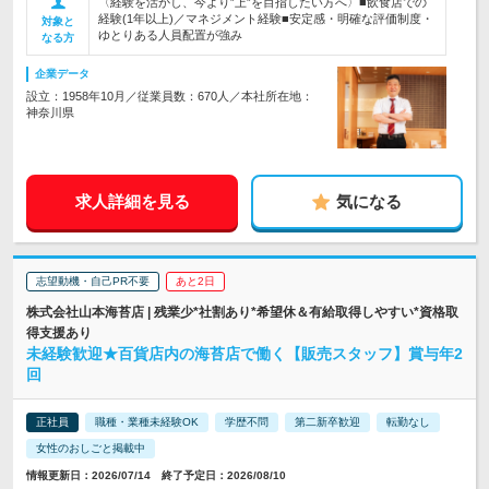
〈経験を活かし、今より”上”を目指したい方へ〉■飲食店での
経験(1年以上)／マネジメント経験■安定感・明確な評価制度・
対象と
ゆとりある人員配置が強み
なる方
企業データ
設立：1958年10月／従業員数：670人／本社所在地：
神奈川県
求人詳細を見る
気になる
志望動機・自己PR不要
あと2日
株式会社山本海苔店 | 残業少*社割あり*希望休＆有給取得しやすい*資格取
得支援あり
未経験歓迎★百貨店内の海苔店で働く【販売スタッフ】賞与年2
回
正社員
職種・業種未経験OK
学歴不問
第二新卒歓迎
転勤なし
女性のおしごと掲載中
情報更新日：2026/07/14 終了予定日：2026/08/10