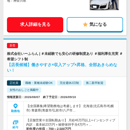
地：神奈川県
求人詳細を見る
気になる
株式会社いーふらん | ＃未経験でも安心の研修制度あり ＃福利厚生充実 ＃
希望シフト制
【店長候補】働きやすさ×収入アップ×昇格、全部あきらめな
い！
正社員
職種・業種未経験OK
完全週休2日制
第二新卒歓迎
女性のおしごと掲載中
情報更新日：2026/08/07 終了予定日：2026/09/10
【|全国募集|希望勤務地は考慮します】 北海道(北広島市/札幌
市) 青森県(青森市/弘前市/八戸市…
勤務地
【店舗営業※全国転勤あり】 月給45万円以上+インセンティブ
内訳：基本給23万円＋秘密保持手当4万円＋…
給与
初年度の年収：
700～2,500万円