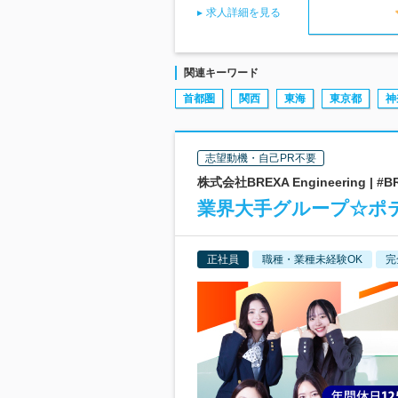
求人詳細を見る
関連キーワード
首都圏
関西
東海
東京都
神
志望動機・自己PR不要
株式会社BREXA Engineering 
業界大手グループ☆ポ
正社員
職種・業種未経験OK
完