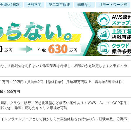
全週休2日制
学歴不問
第二新卒歓迎
転勤なし
リモートワーク可
勤なし！配属先はお住まいや希望業務を考慮し、相談のうえ決定します／東京・神
41万円～90万円＋賞与年2回 【微経験者】 月給35万円以上＋賞与年2回 ※経験、
50～900万円
構築、クラウド移行、仮想化基盤など幅広い案件あり！ AWS・Azure・GCP案件
挑戦でき、希望に応じたキャリア形成が可能
★インフラエンジニアとして何かしらの実務経験をお持ちの方（経験年数、分野不