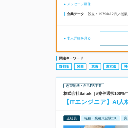
メッセージ画像
企業データ
設立：1979年12月／従
求人詳細を見る
関連キーワード
首都圏
関西
東海
東京都
神
志望動機・自己PR不要
株式会社Saiteki | #案件選択10
【ITエンジニア】AI人
正社員
職種・業種未経験OK
完