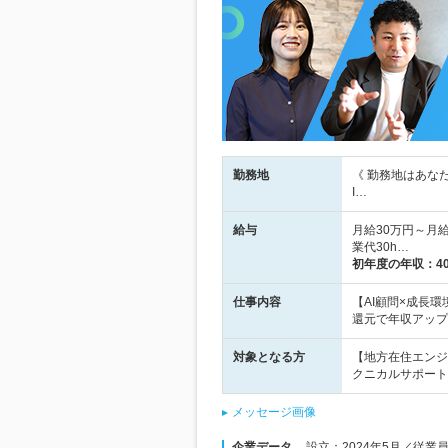
勤務地
《 勤務地はあな
I…
給与
月給30万円～月
業代30h…
初年度の年収：
4
仕事内容
【AI顧問×成長
還元で年収アップ
対象となる方
【地方在住エンジ
クニカルサポート
メッセージ画像
企業データ
設立：2024年5月／従業