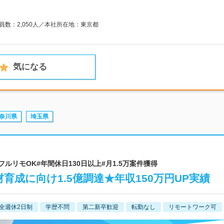
業員数：2,050人／本社所在地：東京都
気になる
奈川県
埼玉県
0%#フルリモOK#年間休日130日以上#月1.5万案件獲得
材育成に向け1.5億調達★年収150万円UP実績
全週休2日制
学歴不問
第二新卒歓迎
転勤なし
リモートワーク可