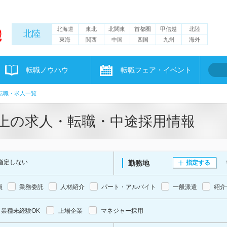
北海道
東北
北関東
首都圏
甲信越
北陸
北陸
東海
関西
中国
四国
九州
海外
転職ノウハウ
転職フェア・イベント
転職・求人一覧
以上の求人・転職・中途採用情報
指定しない
勤務地
指定する
員
業務委託
人材紹介
パート・アルバイト
一般派遣
紹介
業種未経験OK
上場企業
マネジャー採用