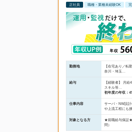
正社員
職種・業種未経験OK
完
勤務地
【在宅あり／転
奈川・埼玉…
給与
【経験者】 月給
スキル等…
初年度の年収：
4
仕事内容
サーバ・NW設計
や上流工程にも
対象となる方
★前職給与保証
問）