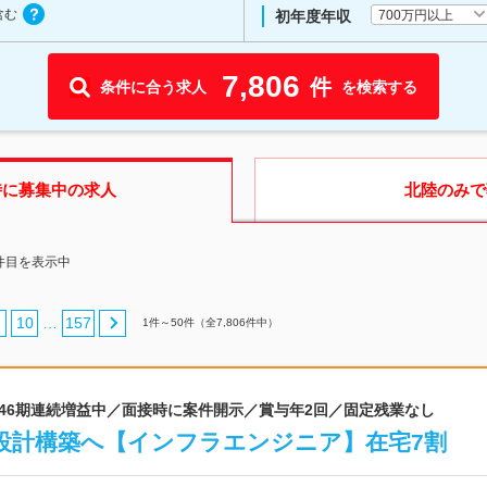
含む
700万円以上
初年度年収
7,806
件
条件に合う求人
を検索する
時に募集中の求人
北陸
のみで
0件目を表示中
10
157
…
1
件～
50
件（全
7,806
件中）
 46期連続増益中／面接時に案件開示／賞与年2回／固定残業なし
設計構築へ【インフラエンジニア】在宅7割