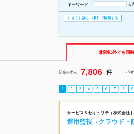
を
キーワード
さらに詳しい条件で検索する
北陸
以外でも同
7,806
件
該当の求人
1～5
1
2
3
4
5
6
7
8
9
サービス＆セキュリティ株式会社 |
運用監視→クラウド・