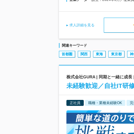
求人詳細を見る
関連キーワード
首都圏
関西
東海
東京都
神
株式会社GURA | 同期と一緒に成長 |
未経験歓迎／自社IT
正社員
職種・業種未経験OK
完