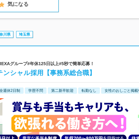
気になる
奈川県
埼玉県
| #BREXAグループ#年休125日以上#5秒で簡単応募！
テンシャル採用【事務系総合職】
全週休2日制
学歴不問
第二新卒歓迎
転勤なし
女性のおしごと掲載