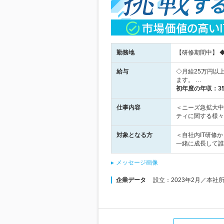
勤務地
【研修期間中】 
給与
◇月給25万円以
ます。 …
初年度の年収：
3
仕事内容
＜ニーズ急拡大中
ティに関する様々
対象となる方
＜自社内IT研修
一緒に成長して誰
メッセージ画像
企業データ
設立：2023年2月／本社