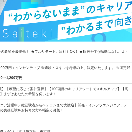
たの希望を最優先 》 ★フルリモート、出社もOK！ ★転居を伴う転勤はなし。U・
給90万円＋インセンティブ ※経験・スキルを考慮の上、決定いたします。 ※固定残
00～1,200万円
環境】【希望に応じて案件選択】【100項目のキャリアシートでスキルアップ】【高
】まずはあなたの希望を伺います！
ニア活躍中／微経験者からベテランまで大歓迎】開発・インフラエンジニア、テ
の実務経験をお持ちの方を幅広く募集！
員数：60人／本社所在地：東京都