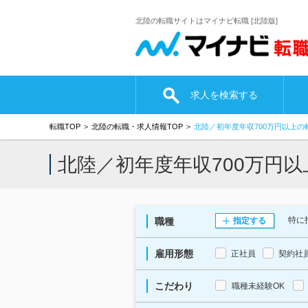
北陸の転職サイトはマイナビ転職 [北陸版]
求人を検索する
転職TOP
北陸の転職・求人情報TOP
北陸／初年度年収700万円以上の
北陸／初年度年収700万円
特に
職種
指定する
雇用形態
正社員
契約社
こだわり
職種未経験OK