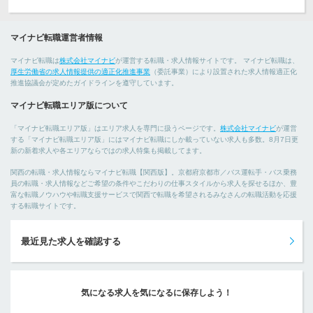
マイナビ転職運営者情報
マイナビ転職は
株式会社マイナビ
が運営する転職・求人情報サイトです。 マイナビ転職は、
厚生労働省の求人情報提供の適正化推進事業
（委託事業）により設置された求人情報適正化
推進協議会が定めたガイドラインを遵守しています。
マイナビ転職エリア版について
「マイナビ転職エリア版」はエリア求人を専門に扱うページです。
株式会社マイナビ
が運営
する「マイナビ転職エリア版」にはマイナビ転職にしか載っていない求人も多数。8月7日更
新の新着求人や各エリアならではの求人特集も掲載してます。
関西の転職・求人情報ならマイナビ転職【関西版】。京都府京都市／バス運転手・バス乗務
員の転職・求人情報などご希望の条件やこだわりの仕事スタイルから求人を探せるほか、豊
富な転職ノウハウや転職支援サービスで関西で転職を希望されるみなさんの転職活動を応援
する転職サイトです。
最近見た求人を確認する
気になる求人を気になるに保存しよう！