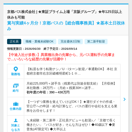
京都バス株式会社 | ★東証プライム上場「京阪グループ」★年125日以上
休みも可能
賞与実績4ヶ月分！京都バスの【総合職事務員】★基本土日祝休
み
正社員
職種・業種未経験OK
完全週休2日制
第二新卒歓迎
情報更新日：2026/06/30 終了予定日：2026/09/14
【中途入社が多数♪】異業種出身の先輩から、元バス運転手の先輩ま
で…いろいろな経歴の先輩が活躍中！
【転居を伴う転勤ナシ／U・Iターン歓迎／車通勤OK】 本社 京
都府京都市右京区嵯峨明星町1-1 ※…
勤務地
月給225,000円＋諸手当（残業代は別途全額支給） 【月収例】
本社勤務：28万円～（月給＋残業30H＋諸手…
給与
初年度の年収：
390～430万円
【一つずつ業務を覚えていけばOK！】★運行ダイヤの作成・
官公庁への申請・給与計算など、バスの運行や会社を支える業
仕事内容
務をお任せします！
＼未経験・第二新卒・正社員デビューも歓迎♪／「京都で長く
働きたい」「バスが好き」そんな方はぜひ！◆40歳以下 ◆要
対象と
普免(AT限定可) ◆大卒以上
なる方