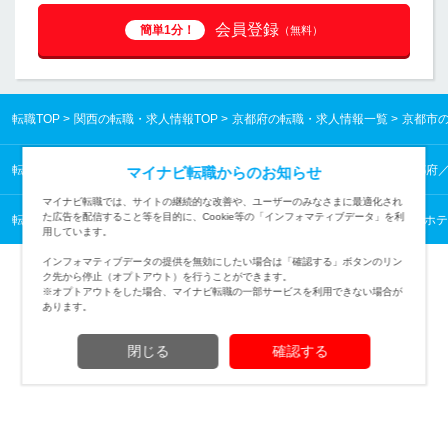
会員登録
簡単1分！
（無料）
転職TOP
関西の転職・求人情報TOP
京都府の転職・求人情報一覧
京都市
転職TOP
関西の転職・求人情報TOP
京都府の転職・求人情報一覧
京都府
マイナビ転職からのお知らせ
マイナビ転職では、サイトの継続的な改善や、ユーザーのみなさまに最適化され
た広告を配信すること等を目的に、Cookie等の「インフォマティブデータ」を利
転職TOP
美容・ブライダル・ホテル・交通から探す
美容・ブライダル・ホテ
用しています。
インフォマティブデータの提供を無効にしたい場合は「確認する」ボタンのリン
ク先から停止（オプトアウト）を行うことができます。
※オプトアウトをした場合、マイナビ転職の一部サービスを利用できない場合が
あります。
TOPページへ
閉じる
確認する
(c) Mynavi Corporation