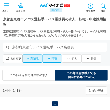
関西版
メニュー
会員登録
閲覧履歴
検索
京都府京都市／バス運転手・バス乗務員の求人・転職・中途採用情
報
京都府京都市／バス運転手・バス乗務員の転職・求人一覧ページです。マイナビ転職
では京都府の市区町村からもあなたにぴったりの求人を探せます。
京都府京都市／バス運転手・バス乗務員
勤務地
職種
年収
特徴
条件変更
この都道府県
以外でも
この都道府県
で募集中の求人
同時に募集中の求人
1
1
1
件中
-
件
並び替え
1