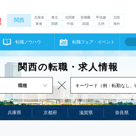
北海道
東北
北関東
首都圏
甲信越
北陸
関西
東海
関西
中国
四国
九州
海外
転職ノウハウ
転職フェア・イベント
関西の転職・求人情報
職種
兵庫県
京都府
滋賀県
奈良県