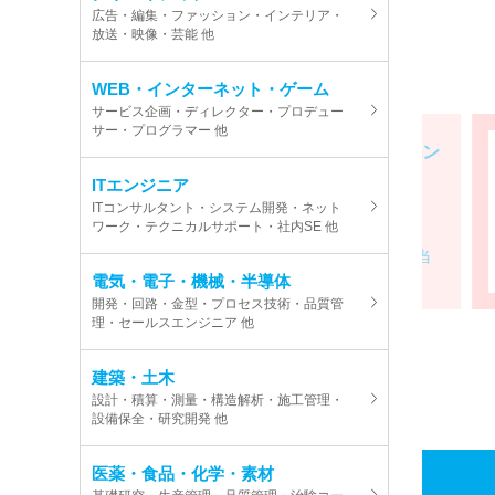
広告・編集・ファッション・インテリア・
放送・映像・芸能 他
WEB・インターネット・ゲーム
サービス企画・ディレクター・プロデュー
サー・プログラマー 他
月給30万円以上！【イベン
ト警備スタッフ...
ITエンジニア
ITコンサルタント・システム開発・ネット
給与
ワーク・テクニカルサポート・社内SE 他
月給30万円～32万円＋諸手当
※試用期...
電気・電子・機械・半導体
開発・回路・金型・プロセス技術・品質管
理・セールスエンジニア 他
建築・土木
設計・積算・測量・構造解析・施工管理・
設備保全・研究開発 他
医薬・食品・化学・素材