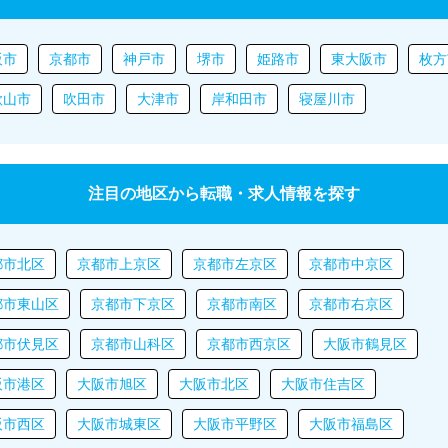
阪市
京都市
神戸市
堺市
姫路市
東大阪市
枚方
歌山市
吹田市
大津市
岸和田市
寝屋川市
注目の地区から転職・求人情報を探す
都市北区
京都市上京区
京都市左京区
京都市中京区
都市東山区
京都市下京区
京都市南区
京都市右京区
都市伏見区
京都市山科区
京都市西京区
大阪市鶴見区
阪市港区
大阪市旭区
大阪市北区
大阪市住吉区
阪市西区
大阪市城東区
大阪市平野区
大阪市福島区