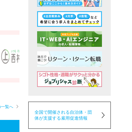
＜未経験者も歓迎！＞滋賀
県内の工事現場な...
給与
月給：241,500円～362,800
円...
の一覧へ
全国で開催される自治体・団
体が支援する雇用促進情報