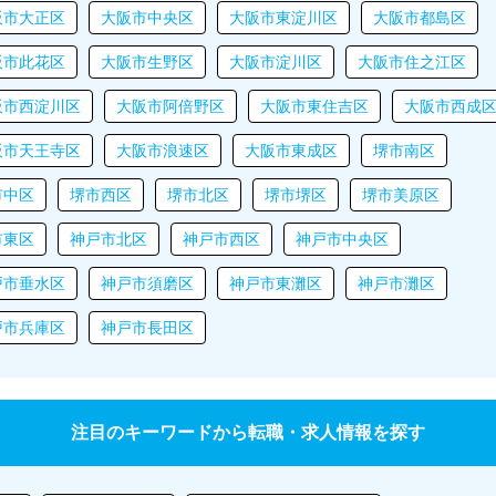
阪市大正区
大阪市中央区
大阪市東淀川区
大阪市都島区
阪市此花区
大阪市生野区
大阪市淀川区
大阪市住之江区
阪市西淀川区
大阪市阿倍野区
大阪市東住吉区
大阪市西成
阪市天王寺区
大阪市浪速区
大阪市東成区
堺市南区
市中区
堺市西区
堺市北区
堺市堺区
堺市美原区
市東区
神戸市北区
神戸市西区
神戸市中央区
戸市垂水区
神戸市須磨区
神戸市東灘区
神戸市灘区
戸市兵庫区
神戸市長田区
注目のキーワードから転職・求人情報を探す