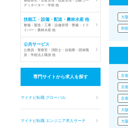
基礎研究・生産管理・品質管理・治験コー
ディネーター・学術 他
大
技能工・設備・配送・農林水産 他
整備・製造・工事・設備管理・警備・ドラ
和
イバー・農林水産 他
公共サービス
公務員・警察官・消防士・自衛隊・団体職
員・学校法人職員 他
京
専門サイトから求人を探す
京
マイナビ転職 グローバル
京
大
マイナビ転職 エンジニア求人サーチ
大