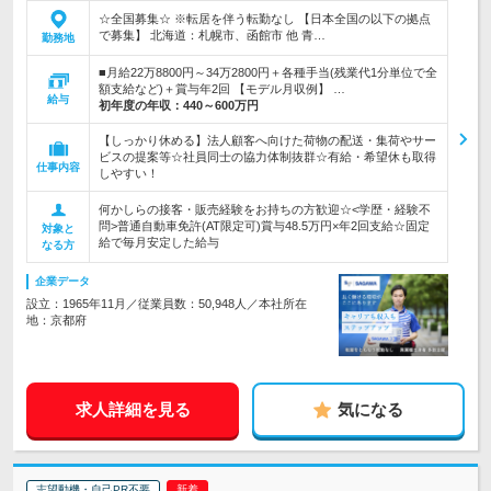
☆全国募集☆ ※転居を伴う転勤なし 【日本全国の以下の拠点
で募集】 北海道：札幌市、函館市 他 青…
勤務地
■月給22万8800円～34万2800円＋各種手当(残業代1分単位で全
額支給など)＋賞与年2回 【モデル月収例】 …
給与
初年度の年収：
440～600万円
【しっかり休める】法人顧客へ向けた荷物の配送・集荷やサー
ビスの提案等☆社員同士の協力体制抜群☆有給・希望休も取得
仕事内容
しやすい！
何かしらの接客・販売経験をお持ちの方歓迎☆<学歴・経験不
問>普通自動車免許(AT限定可)賞与48.5万円×年2回支給☆固定
対象と
給で毎月安定した給与
なる方
企業データ
設立：1965年11月／従業員数：50,948人／本社所在
地：京都府
求人詳細を見る
気になる
志望動機・自己PR不要