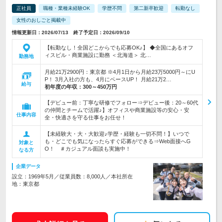
正社員
職種・業種未経験OK
学歴不問
第二新卒歓迎
転勤なし
女性のおしごと掲載中
情報更新日：2026/07/13 終了予定日：2026/09/10
【転勤なし！全国どこからでも応募OK♪】 ◆全国にあるオフ
ィスビル・商業施設に勤務 ＜北海道＞ 北…
勤務地
月給21万2900円：東京都 ※4月1日から月給23万5000円～にU
P！ 3月入社の方も、4月にベースUP！ 月給21万2…
給与
初年度の年収：
300～450万円
【デビュー前：丁寧な研修でフォロー⇒デビュー後：20～60代
の仲間とチームで活躍♪】オフィスや商業施設等の安心・安
仕事内容
全・快適さを守る仕事をお任せ！
【未経験大・大・大歓迎♪学歴・経験も一切不問！】いつで
も・どこでも気になったらすぐ応募ができる⇒Web面接へG
対象と
O！ ＃カジュアル面談も実施中！
なる方
企業データ
設立：1969年5月／従業員数：8,000人／本社所在
地：東京都