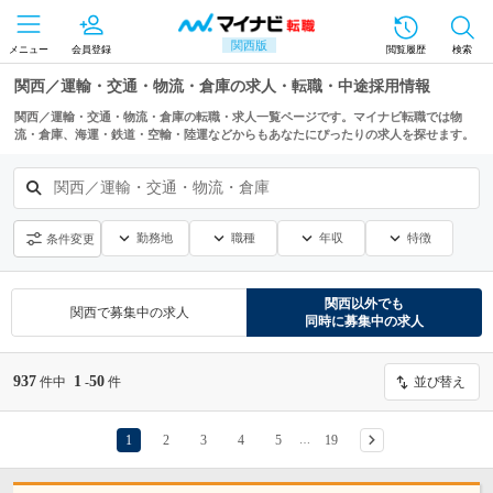
関西版
メニュー
会員登録
閲覧履歴
検索
関西／運輸・交通・物流・倉庫の求人・転職・中途採用情報
関西／運輸・交通・物流・倉庫の転職・求人一覧ページです。マイナビ転職では物
流・倉庫、海運・鉄道・空輸・陸運などからもあなたにぴったりの求人を探せます。
関西／運輸・交通・物流・倉庫
勤務地
職種
年収
特徴
条件変更
関西
以外でも
関西
で募集中の求人
同時に募集中の求人
937
1
50
件中
-
件
並び替え
1
2
3
4
5
19
…