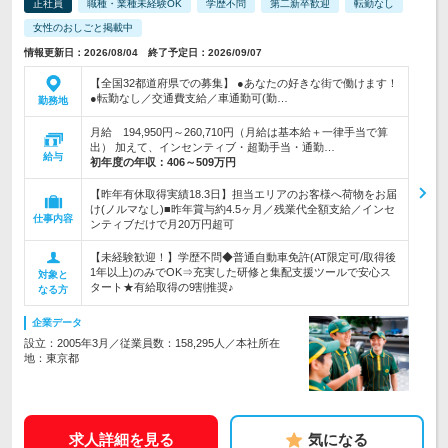
正社員
職種・業種未経験OK
学歴不問
第二新卒歓迎
転勤なし
女性のおしごと掲載中
情報更新日：2026/08/04 終了予定日：2026/09/07
【全国32都道府県での募集】 ●あなたの好きな街で働けます！
●転勤なし／交通費支給／車通勤可(勤…
勤務地
月給 194,950円～260,710円（月給は基本給＋一律手当で算
出） 加えて、インセンティブ・超勤手当・通勤…
給与
初年度の年収：
406～509万円
【昨年有休取得実績18.3日】担当エリアのお客様へ荷物をお届
け(ノルマなし)■昨年賞与約4.5ヶ月／残業代全額支給／インセ
仕事内容
ンティブだけで月20万円超可
【未経験歓迎！】学歴不問◆普通自動車免許(AT限定可/取得後
1年以上)のみでOK⇒充実した研修と集配支援ツールで安心ス
対象と
タート★有給取得の9割推奨♪
なる方
企業データ
設立：2005年3月／従業員数：158,295人／本社所在
地：東京都
求人詳細を見る
気になる