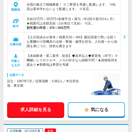
全国の拠点で積極募集！ ※ご希望を考慮し配属します。 ※転
居は基本伴わないよう配慮します。 ※支店…
勤務地
月給22万円～35万円+各種手当＋賞与（年2回※賞与3.6ヶ月）
★残業代は全額支給（1分単位で支給） ※試…
給与
初年度の年収：
370～500万円
【土日祝休みが基本／残業月20～30h】建設現場で用いる様々
な重機や小型機具の点検・整備・修理を担当。入社後一から知
仕事内容
識を身につけ、技術を磨きます
【未経験者・第二新卒、歓迎】◆高卒以上◆要普免（AT可）※
機械いじりやクルマ、メカが好きなら経験不問！★資格取得支
対象と
援あり★勤務地は希望を考慮
なる方
企業データ
設立：1967年7月／従業員数：3,962人／本社所在
地：東京都
求人詳細を見る
気になる
志望動機・自己PR不要