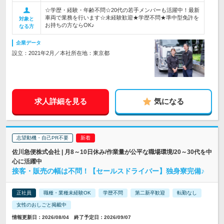
☆学歴・経験・年齢不問☆20代の若手メンバーも活躍中！最新
車両で業務を行います☆未経験歓迎★学歴不問★準中型免許を
対象と
お持ちの方ならOK♪
なる方
企業データ
設立：2021年2月／本社所在地：東京都
求人詳細を見る
気になる
志望動機・自己PR不要
佐川急便株式会社 | 月8～10日休み/作業量が公平な職場環境/20～30代を中
心に活躍中
接客・販売の幅は不問！【セールスドライバー】独身寮完備♪
正社員
職種・業種未経験OK
学歴不問
第二新卒歓迎
転勤なし
女性のおしごと掲載中
情報更新日：2026/08/04 終了予定日：2026/09/07