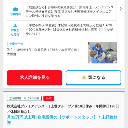
【残業少なめ】お客様の依頼を受け、家電修理・メンテナンス
等をお任せ★片道1h程度/遠方なし★家電修理をメインにエア
仕事内容
コン取付の技術を学べる
【学歴不問/人柄重視】未経験～経験者まで幅広く歓迎！★20
～60代在籍★月9～11日休み★社内研修体制も充実《スキルが
対象と
身につく》
なる方
企業データ
設立：1960年4月／従業員数：735人／本社所在地：
大阪府
求人詳細を見る
気になる
志望動機・自己PR不要
株式会社プレミアアシスト | 上場グループ／月10日休み・年間休日120日
／休日出勤なし
月32万円以上可♪住宅設備の【サポートスタッフ】＊未経験歓
迎