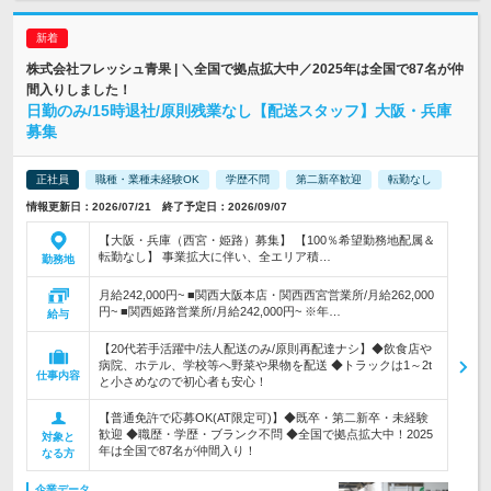
株式会社フレッシュ青果 | ＼全国で拠点拡大中／2025年は全国で87名が仲
間入りしました！
日勤のみ/15時退社/原則残業なし【配送スタッフ】大阪・兵庫
募集
正社員
職種・業種未経験OK
学歴不問
第二新卒歓迎
転勤なし
情報更新日：2026/07/21 終了予定日：2026/09/07
【大阪・兵庫（西宮・姫路）募集】 【100％希望勤務地配属＆
転勤なし】 事業拡大に伴い、全エリア積…
勤務地
月給242,000円~ ■関西大阪本店・関西西宮営業所/月給262,000
円~ ■関西姫路営業所/月給242,000円~ ※年…
給与
【20代若手活躍中/法人配送のみ/原則再配達ナシ】◆飲食店や
病院、ホテル、学校等へ野菜や果物を配送 ◆トラックは1～2t
仕事内容
と小さめなので初心者も安心！
【普通免許で応募OK(AT限定可)】◆既卒・第二新卒・未経験
歓迎 ◆職歴・学歴・ブランク不問 ◆全国で拠点拡大中！2025
対象と
年は全国で87名が仲間入り！
なる方
企業データ