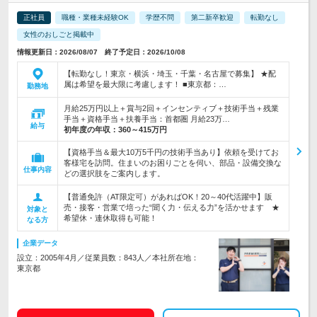
正社員
職種・業種未経験OK
学歴不問
第二新卒歓迎
転勤なし
女性のおしごと掲載中
情報更新日：2026/08/07 終了予定日：2026/10/08
【転勤なし！東京・横浜・埼玉・千葉・名古屋で募集】 ★配
属は希望を最大限に考慮します！ ■東京都：…
勤務地
月給25万円以上＋賞与2回＋インセンティブ＋技術手当＋残業
手当＋資格手当＋扶養手当：首都圏 月給23万…
給与
初年度の年収：
360～415万円
【資格手当＆最大10万5千円の技術手当あり】依頼を受けてお
客様宅を訪問。住まいのお困りごとを伺い、部品・設備交換な
仕事内容
どの選択肢をご案内します。
【普通免許（AT限定可）があればOK！20～40代活躍中】販
売・接客・営業で培った“聞く力・伝える力”を活かせます ★
対象と
希望休・連休取得も可能！
なる方
企業データ
設立：2005年4月／従業員数：843人／本社所在地：
東京都