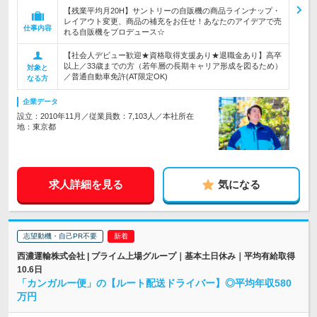
【残業平均月20H】サントリーの自販機の商品ラインナップ・
レイアウト変更、商品の補充をお任せ！あなたのアイデアで売
仕事内容
れる自販機をプロデュース☆
【社会人デビュー歓迎★資格取得支援あり★退職金あり】高卒
以上／33歳までの方（若年層の長期キャリア形成を図るため）
対象と
／普通自動車免許(AT限定OK)
なる方
企業データ
設立：2010年11月／従業員数：7,103人／本社所在
地：東京都
求人詳細を見る
気になる
志望動機・自己PR不要
西濃運輸株式会社 | プライム上場グループ｜基本土日休み｜平均有給取得
10.6日
「カンガルー便」の【ルート配送ドライバー】◎平均年収580
万円