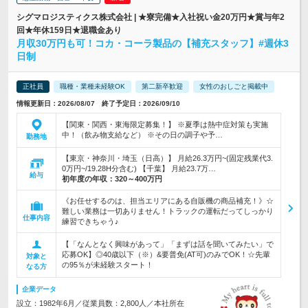
シグマロジスティクス株式会社 | ★寮完備★入社祝い金20万円★賞与年2
回★年休159日★退職金あり
月収30万円も可！コカ・コーラ製品の【補充スタッフ】#週休3
日制
正社員
職種・業種未経験OK
第二新卒歓迎
女性のおしごと掲載中
情報更新日：2026/08/07 終了予定日：2026/09/10
【関東・関西・東海限定募集！】 ※夏季は熱中症対策も実施
中！（飲み物支給など） ※その日の調子や予…
勤務地
【東京・神奈川・埼玉（日高）】 月給26.3万円~(固定残業代3.
0万円~/19.28H分含む) 【千葉】 月給23.7万…
給与
初年度の年収：
320～400万円
《お任せするのは、担当エリアにある自販機の商品補充！》☆
難しい業務は一切ありません！トラックの運転だってしっかり
仕事内容
練習できちゃう♪
【「なんとなく興味があって」「まずは話を聞いてみたい」で
応募OK】◎40歳以下（※）&要普免(AT可)のみでOK！☆先輩
対象と
の95％が未経験スタート！
なる方
企業データ
設立：1982年6月／従業員数：2,800人／本社所在