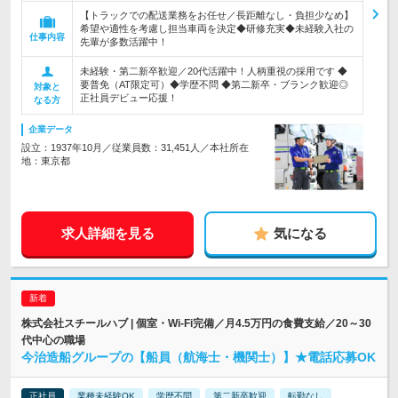
【トラックでの配送業務をお任せ／長距離なし・負担少なめ】
希望や適性を考慮し担当車両を決定◆研修充実◆未経験入社の
仕事内容
先輩が多数活躍中！
未経験・第二新卒歓迎／20代活躍中！人柄重視の採用です ◆
要普免（AT限定可）◆学歴不問 ◆第二新卒・ブランク歓迎◎
対象と
正社員デビュー応援！
なる方
企業データ
設立：1937年10月／従業員数：31,451人／本社所在
地：東京都
求人詳細を見る
気になる
株式会社スチールハブ | 個室・Wi-Fi完備／月4.5万円の食費支給／20～30
代中心の職場
今治造船グループの【船員（航海士・機関士）】★電話応募OK
正社員
業種未経験OK
学歴不問
第二新卒歓迎
転勤なし