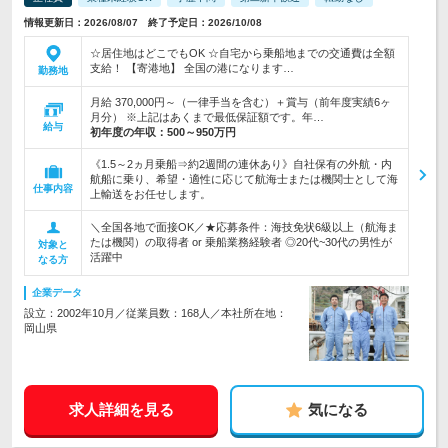
情報更新日：2026/08/07 終了予定日：2026/10/08
☆居住地はどこでもOK ☆自宅から乗船地までの交通費は全額
支給！ 【寄港地】 全国の港になります…
勤務地
月給 370,000円～（一律手当を含む）＋賞与（前年度実績6ヶ
月分） ※上記はあくまで最低保証額です。年…
給与
初年度の年収：
500～950万円
《1.5～2ヵ月乗船⇒約2週間の連休あり》自社保有の外航・内
航船に乗り、希望・適性に応じて航海士または機関士として海
仕事内容
上輸送をお任せします。
＼全国各地で面接OK／★応募条件：海技免状6級以上（航海ま
たは機関）の取得者 or 乗船業務経験者 ◎20代~30代の男性が
対象と
活躍中
なる方
企業データ
設立：2002年10月／従業員数：168人／本社所在地：
岡山県
求人詳細を見る
気になる