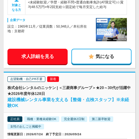
<未経験歓迎／学歴・経験不問>普通自動車免許(AT限定可)☆賞
対象と
与48.5万円×年2回支給☆固定給で毎月安定した給与
なる方
企業データ
設立：1965年11月／従業員数：50,948人／本社所在
地：京都府
求人詳細を見る
気になる
志望動機・自己PR不要
株式会社レンタルのニッケン | ＜三菱商事グループ＞★20～30代が活躍中
★2026年度年休128日
建設機械レンタル事業を支える【整備・点検スタッフ】※未経
験OK
正社員
職種・業種未経験OK
完全週休2日制
第二新卒歓迎
女性のおしごと掲載中
情報更新日：2026/07/24 終了予定日：2026/09/24