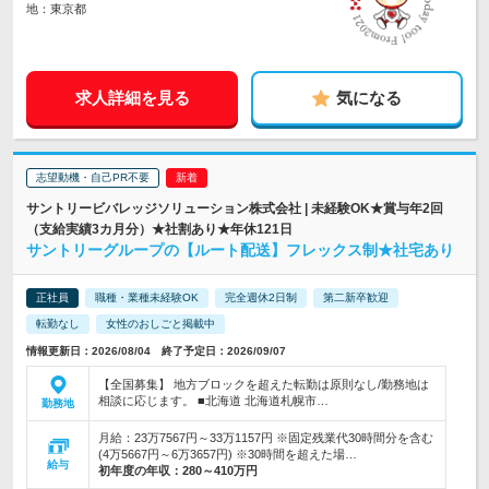
地：東京都
求人詳細を見る
気になる
志望動機・自己PR不要
サントリービバレッジソリューション株式会社 | 未経験OK★賞与年2回
（支給実績3カ月分）★社割あり★年休121日
サントリーグループの【ルート配送】フレックス制★社宅あり
正社員
職種・業種未経験OK
完全週休2日制
第二新卒歓迎
転勤なし
女性のおしごと掲載中
情報更新日：2026/08/04 終了予定日：2026/09/07
【全国募集】 地方ブロックを超えた転勤は原則なし/勤務地は
相談に応じます。 ■北海道 北海道札幌市…
勤務地
月給：23万7567円～33万1157円 ※固定残業代30時間分を含む
(4万5667円～6万3657円) ※30時間を超えた場…
給与
初年度の年収：
280～410万円