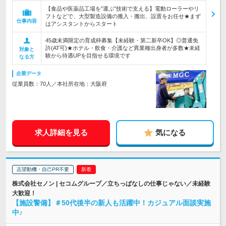
【食品や医薬品工場を”運ぶ”技術で支える】電動ローラーやリ
フトなどで、大型製造設備の搬入・搬出、設置をお任せ★まず
仕事内容
はアシスタントからスタート
45歳未満限定の育成枠募集【未経験・第二新卒OK】◎普通免
許(AT可)★ホテル・飲食・介護など異業種出身者が多数★未経
対象と
験から待遇UPを目指せる環境です
なる方
企業データ
従業員数：70人／本社所在地：大阪府
求人詳細を見る
気になる
志望動機・自己PR不要
株式会社セノン | セコムグループ／立ちっぱなしの仕事じゃない／未経験
大歓迎！
【施設警備】＃50代後半の新人も活躍中！カジュアル面談実施
中♪