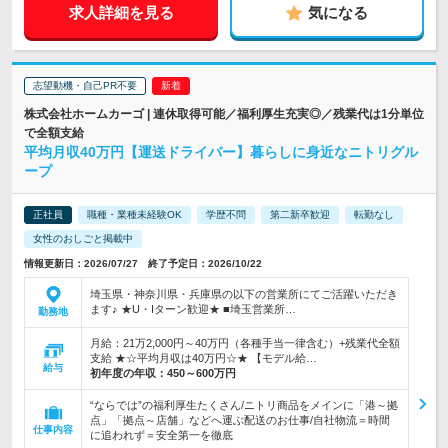
求人詳細を見る
気になる
志望動機・自己PR不要
株式会社ホームカーゴ | 連休取得可能／福利厚生充実◎／残業代は1分単位
で全額支給
平均月収40万円【運送ドライバー】暮らしに身近なニトリグル
ープ
正社員
職種・業種未経験OK
学歴不問
第二新卒歓迎
転勤なし
女性のおしごと掲載中
情報更新日：2026/07/27 終了予定日：2026/10/22
埼玉県・神奈川県・兵庫県の以下の営業所にてご活躍いただき
ます♪ ★U・Iターン歓迎★ ■埼玉営業所…
勤務地
月給：21万2,000円～40万円（各種手当一律含む）+残業代全額
支給 ★☆平均月収は40万円☆★ 【モデル給…
給与
初年度の年収：
450～600万円
“ならでは”の福利厚生たくさん/ニトリ商品をメインに「港～拠
点」「拠点～店舗」などへ運ぶ配送のお仕事/自社物流＝時間
仕事内容
に追われず＝安全第一を徹底