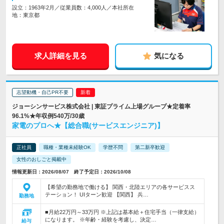
設立：1963年2月／従業員数：4,000人／本社所在
地：東京都
求人詳細を見る
気になる
志望動機・自己PR不要
ジョーシンサービス株式会社 | 東証プライム上場グループ★定着率
96.1%★年収例540万/30歳
家電のプロへ★【総合職(サービスエンジニア)】
正社員
職種・業種未経験OK
学歴不問
第二新卒歓迎
女性のおしごと掲載中
情報更新日：2026/08/07 終了予定日：2026/10/08
【希望の勤務地で働ける】 関西・北陸エリアの各サービスス
テーション！ UIターン歓迎 【関西】 兵…
勤務地
■月給22万円～33万円 ※上記は基本給＋住宅手当（一律支給）
になります。 ※年齢・経験を考慮し、決定…
給与