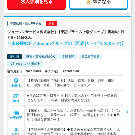
求人詳細を見る
気になる
志望動機・自己PR不要
ジョーシンサービス株式会社 | 【東証プライム上場グループ】賞与4ヶ月│
月9～11日休み
＼未経験歓迎／Joshinグループの【配送(サービススタッフ)】
正社員
職種・業種未経験OK
学歴不問
第二新卒歓迎
女性のおしごと掲載中
情報更新日：2026/08/07 終了予定日：2026/10/08
【希望の勤務地で働ける】 大阪・京都・兵庫・奈良・和歌
山・滋賀・富山・千葉の各サービスセンター！…
勤務地
■月給22万円～33万円 ※上記は基本給＋住宅手当（一律支給）
となります。 ※年齢・経験を考慮し決定し…
給与
【先輩と一緒だから安心！】お客様宅へ商品をお届けし（※当
面運転はなく、同乗のみ）、設置・ご説明をお任せします◆最
仕事内容
初は簡単な作業から！
【学歴不問！人柄重視◎】◆要普免★安定企業で働きたい、人
と話すことが苦手でない方、歓迎★異業種からの転職者多数！
対象と