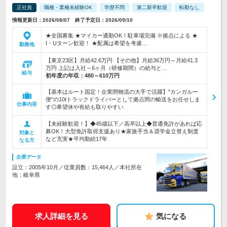
正社員
職種・業種未経験OK
学歴不問
第二新卒歓迎
転勤なし
情報更新日：2026/08/07 終了予定日：2026/09/10
★全国募集 ★マイカー通勤OK！駐車場完備 ※拠点による ★
I・Uターン歓迎！ ★配属は希望を考慮…
勤務地
【東京23区】月給42.6万円 【その他】月給36万円～月給41.3
万円 上記は入社～6ヶ月（研修期間）の給与と…
給与
初年度の年収：
480～610万円
【基本はルート固定！企業間物流の大手で活躍】"カンガルー
便"の10tトラックドライバーとして拠点間の輸送をお任せしま
仕事内容
す◎希望休や有給も取りやすい
【未経験歓迎！】◆45歳以下／高卒以上◆普通免許があれば応
募OK！大型免許取得支援あり★家族手当＆奨学金立替え制度
対象と
など充実★平均勤続17年
なる方
企業データ
設立：2005年10月／従業員数：15,464人／本社所在
地：岐阜県
求人詳細を見る
気になる