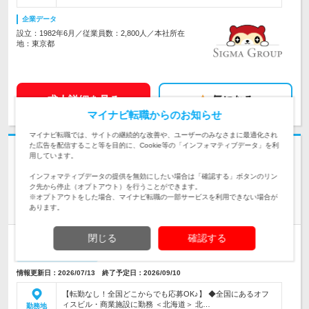
企業データ
設立：1982年6月／従業員数：2,800人／本社所在
地：東京都
求人詳細を見る
気になる
マイナビ転職からのお知らせ
マイナビ転職では、サイトの継続的な改善や、ユーザーのみなさまに最適化され
た広告を配信すること等を目的に、Cookie等の「インフォマティブデータ」を利
志望動機・自己PR不要
用しています。
株式会社セノン | セコムグループ／立ちっぱなしの仕事じゃない／未経験
インフォマティブデータの提供を無効にしたい場合は「確認する」ボタンのリン
大歓迎！
ク先から停止（オプトアウト）を行うことができます。
50代の新人が毎月誕生中！施設の【警備スタッフ】＊面接1
※オプトアウトをした場合、マイナビ転職の一部サービスを利用できない場合が
回！
あります。
閉じる
確認する
正社員
職種・業種未経験OK
学歴不問
第二新卒歓迎
転勤なし
女性のおしごと掲載中
情報更新日：2026/07/13 終了予定日：2026/09/10
【転勤なし！全国どこからでも応募OK♪】 ◆全国にあるオフ
ィスビル・商業施設に勤務 ＜北海道＞ 北…
勤務地