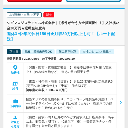
志望動機・自己PR不要
シグマロジスティクス株式会社 | 【条件が合う方全員面接中！】入社祝い
金20万円★退職金制度有
週休3日×年間休日159日★月収30万円以上も可！【ルート配
送】
正社員
職種・業種未経験OK
第二新卒歓迎
女性のおしごと掲載中
情報更新日：2026/08/07 終了予定日：2026/09/10
【関東・関西・東海限定募集！】 ※夏季は熱中症対策も実施
中！（飲み物支給など） ※その日の調子や予…
勤務地
【東京・神奈川・埼玉（日高）】 月給26.3万円~(固定残業代3.
0万円~/19.28H分含む) 【千葉】 月給23.7万…
給与
初年度の年収：
300～450万円
担当エリアの自販機を回り、コカ・コーラ社製品をお届け！ペ
ーパードライバーもOK⇒まずは公道に出ない「敷地内での運
仕事内容
転練習」から始められるから安心
《職歴・経験不問！社員の95％が未経験入社》応募条件：高卒
以上、要普免（AT可）、40歳以下（※）⇒書類選考ナシ・条
対象と
件を満たす方全員と面接します！
なる方