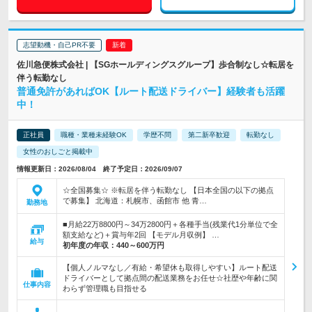
志望動機・自己PR不要
佐川急便株式会社 | 【SGホールディングスグループ】歩合制なし☆転居を
伴う転勤なし
普通免許があればOK【ルート配送ドライバー】経験者も活躍
中！
正社員
職種・業種未経験OK
学歴不問
第二新卒歓迎
転勤なし
女性のおしごと掲載中
情報更新日：2026/08/04 終了予定日：2026/09/07
☆全国募集☆ ※転居を伴う転勤なし 【日本全国の以下の拠点
で募集】 北海道：札幌市、函館市 他 青…
勤務地
■月給22万8800円～34万2800円＋各種手当(残業代1分単位で全
額支給など)＋賞与年2回 【モデル月収例】 …
給与
初年度の年収：
440～600万円
【個人ノルマなし／有給・希望休も取得しやすい】ルート配送
ドライバーとして拠点間の配送業務をお任せ☆社歴や年齢に関
仕事内容
わらず管理職も目指せる