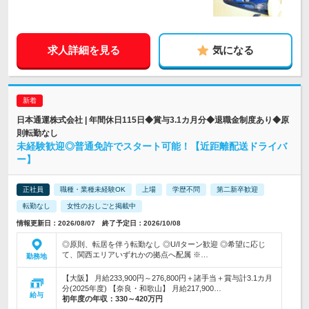
求人詳細を見る
気になる
日本通運株式会社 | 年間休日115日◆賞与3.1カ月分◆退職金制度あり◆原
則転勤なし
未経験歓迎◎普通免許でスタート可能！【近距離配送ドライバ
ー】
正社員
職種・業種未経験OK
上場
学歴不問
第二新卒歓迎
転勤なし
女性のおしごと掲載中
情報更新日：2026/08/07 終了予定日：2026/10/08
◎原則、転居を伴う転勤なし ◎U/Iターン歓迎 ◎希望に応じ
て、関西エリアいずれかの拠点へ配属 ※…
勤務地
【大阪】 月給233,900円～276,800円＋諸手当＋賞与計3.1カ月
分(2025年度) 【奈良・和歌山】 月給217,900…
給与
初年度の年収：
330～420万円