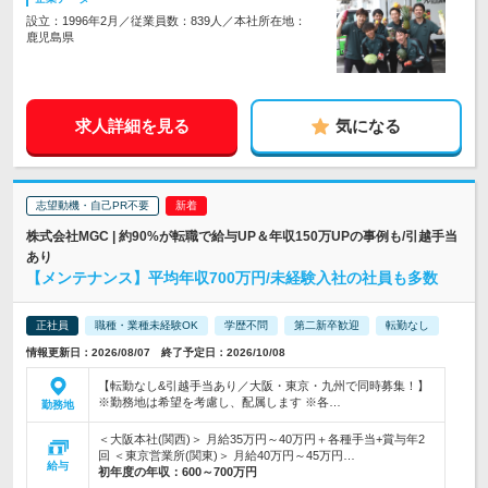
設立：1996年2月／従業員数：839人／本社所在地：
鹿児島県
求人詳細を見る
気になる
志望動機・自己PR不要
株式会社MGC | 約90%が転職で給与UP＆年収150万UPの事例も/引越手当
あり
【メンテナンス】平均年収700万円/未経験入社の社員も多数
正社員
職種・業種未経験OK
学歴不問
第二新卒歓迎
転勤なし
情報更新日：2026/08/07 終了予定日：2026/10/08
【転勤なし&引越手当あり／大阪・東京・九州で同時募集！】
※勤務地は希望を考慮し、配属します ※各…
勤務地
＜大阪本社(関西)＞ 月給35万円～40万円＋各種手当+賞与年2
回 ＜東京営業所(関東)＞ 月給40万円～45万円…
給与
初年度の年収：
600～700万円