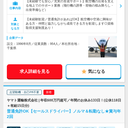
【未経験でも安心／充実の育成サポート】航空機の出発を支え
る地上でのサポート業務（飛行機の誘導・荷物の積み降ろし・
仕事内容
出発準備など）
【未経験歓迎／普通免許があればOK】航空機や空港に興味が
ある方・仲間と協力しながら成長できる方を歓迎します◎資格
対象と
取得支援制度あり！
なる方
企業データ
設立：1996年8月／従業員数：954人／本社所在地：
千葉県
求人詳細を見る
気になる
志望動機・自己PR不要
ヤマト運輸株式会社 | 年収600万円超可／年間のお休み133日！(公休118日
＋有給15日分)
普通免許OK【セールスドライバー】ノルマ＆転勤なし★賞与年
2回