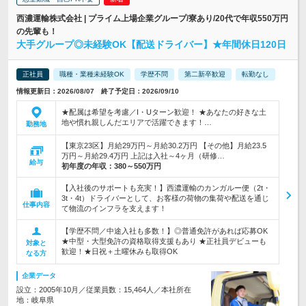
西濃運輸株式会社 | プライム上場企業グループ/寮あり/20代で年収550万円
の先輩も！
大手グループ◎未経験OK【配送ドライバー】★年間休日120日
正社員
職種・業種未経験OK
学歴不問
第二新卒歓迎
転勤なし
情報更新日：2026/08/07 終了予定日：2026/09/10
★配属は希望を考慮／I・Uターン歓迎！ ★あなたの好きな土
地や慣れ親しんだエリアで活躍できます！…
勤務地
【東京23区】月給29万円～月給30.2万円 【その他】月給23.5
万円～月給29.4万円 上記は入社～4ヶ月（研修…
給与
初年度の年収：
380～550万円
【入社後のサポートも充実！】西濃運輸のカンガルー便（2t・
3t・4t）ドライバーとして、お客様の荷物の集荷や配送を通じ
仕事内容
て物流のインフラを支えます！
【学歴不問／中途入社も多数！】◎普通免許があれば応募OK
★中型・大型免許の資格取得支援もあり ★正社員デビューも
対象と
歓迎！★日祝＋土曜休みも取得OK
なる方
企業データ
設立：2005年10月／従業員数：15,464人／本社所在
地：岐阜県