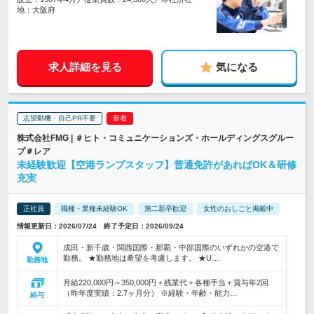
地：大阪府
求人詳細を見る
気になる
志望動機・自己PR不要
株式会社FMG | ＃ヒト・コミュニケーションズ・ホールディングスグルー
プ＃レア
未経験歓迎【空港ランプスタッフ】普通免許があればOK＆研修
充実
正社員
職種・業種未経験OK
第二新卒歓迎
女性のおしごと掲載中
情報更新日：2026/07/24 終了予定日：2026/09/24
成田・新千歳・関西国際・那覇・中部国際のいずれかの空港で
勤務。 ★勤務地は希望を考慮します。 ★U…
勤務地
月給220,000円～350,000円＋残業代＋各種手当＋賞与年2回
（昨年度実績：2.7ヶ月分） ※経験・年齢・能力…
給与