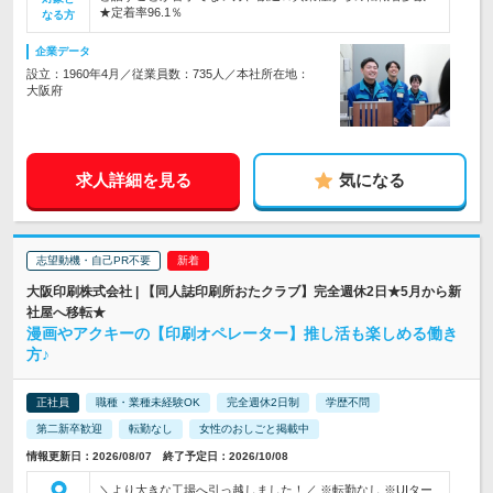
★定着率96.1％
なる方
企業データ
設立：1960年4月／従業員数：735人／本社所在地：
大阪府
求人詳細を見る
気になる
志望動機・自己PR不要
大阪印刷株式会社 | 【同人誌印刷所おたクラブ】完全週休2日★5月から新
社屋へ移転★
漫画やアクキーの【印刷オペレーター】推し活も楽しめる働き
方♪
正社員
職種・業種未経験OK
完全週休2日制
学歴不問
第二新卒歓迎
転勤なし
女性のおしごと掲載中
情報更新日：2026/08/07 終了予定日：2026/10/08
＼より大きな工場へ引っ越しました！／ ※転勤なし ※UIター