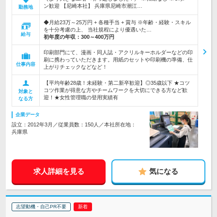
ン歓迎 【尼崎本社】 兵庫県尼崎市潮江…
勤務地
◆月給23万～25万円 + 各種手当 + 賞与 ※年齢・経験・スキル
を十分考慮の上、 当社規程により優遇いた…
給与
初年度の年収：
300～400万円
印刷部門にて、漫画・同人誌・アクリルキーホルダーなどの印
刷に携わっていただきます。用紙のセットや印刷機の準備、仕
仕事内容
上がりチェックなどなど！
【平均年齢28歳！未経験・第二新卒歓迎】◎35歳以下 ★コツ
コツ作業が得意な方やチームワークを大切にできる方など歓
対象と
迎！★女性管理職の登用実績有
なる方
企業データ
設立：2012年3月／従業員数：150人／本社所在地：
兵庫県
求人詳細を見る
気になる
志望動機・自己PR不要