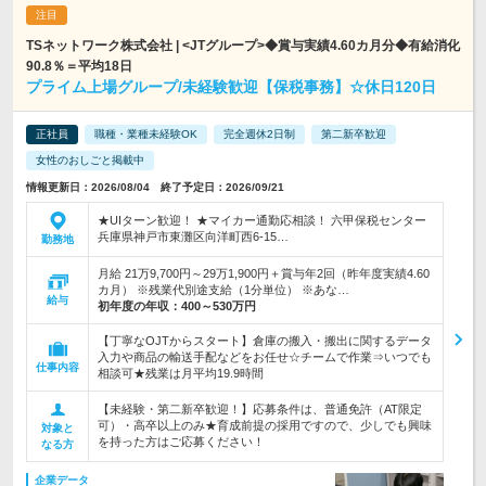
TSネットワーク株式会社 | <JTグループ>◆賞与実績4.60カ月分◆有給消化
90.8％＝平均18日
プライム上場グループ/未経験歓迎【保税事務】☆休日120日
正社員
職種・業種未経験OK
完全週休2日制
第二新卒歓迎
女性のおしごと掲載中
情報更新日：2026/08/04 終了予定日：2026/09/21
★UIターン歓迎！ ★マイカー通勤応相談！ 六甲保税センター
兵庫県神戸市東灘区向洋町西6-15…
勤務地
月給 21万9,700円～29万1,900円＋賞与年2回（昨年度実績4.60
カ月） ※残業代別途支給（1分単位） ※あな…
給与
初年度の年収：
400～530万円
【丁寧なOJTからスタート】倉庫の搬入・搬出に関するデータ
入力や商品の輸送手配などをお任せ☆チームで作業⇒いつでも
仕事内容
相談可★残業は月平均19.9時間
【未経験・第二新卒歓迎！】応募条件は、普通免許（AT限定
可）・高卒以上のみ★育成前提の採用ですので、少しでも興味
対象と
を持った方はご応募ください！
なる方
企業データ