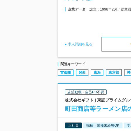
企業データ
設立：1998年2月／従業
求人詳細を見る
関連キーワード
首都圏
関西
東海
東京都
神
志望動機・自己PR不要
株式会社ギフト | 東証プライムグ
町田商店等ラーメン店の
正社員
職種・業種未経験OK
学