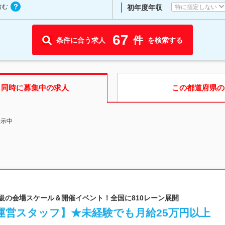
含む
特に指定しない
初年度年収
67
件
条件に合う求人
を検索する
も同時に募集中の求人
この都道府県
の
表示中
大級の会場スケール＆開催イベント！全国に810レーン展開
運営スタッフ】★未経験でも月給25万円以上