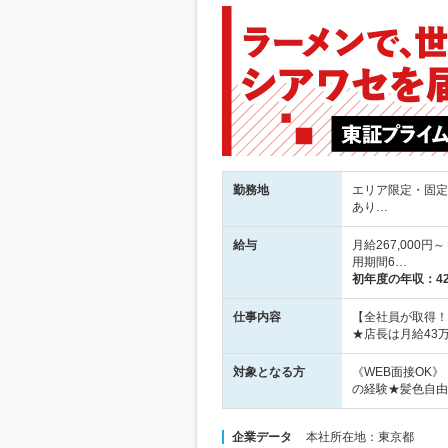
勤務地
エリア限定・固定
あり…
給与
月給267,00
用期間6…
初年度の年収：
4
仕事内容
【全社員が取得！
★店長は月給43
対象となる方
《WEB面接OK
の経験★髪色自由
企業データ
本社所在地：東京都