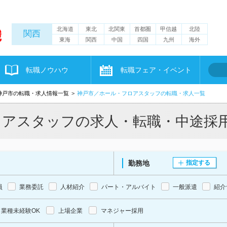
北海道
東北
北関東
首都圏
甲信越
北陸
関西
東海
関西
中国
四国
九州
海外
転職ノウハウ
転職フェア・イベント
神戸市の転職・求人情報一覧
神戸市／ホール・フロアスタッフの転職・求人一覧
ロアスタッフの求人・転職・中途採
勤務地
指定する
員
業務委託
人材紹介
パート・アルバイト
一般派遣
紹介
業種未経験OK
上場企業
マネジャー採用