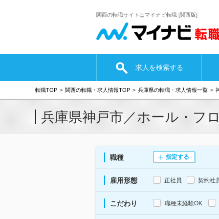
関西の転職サイトはマイナビ転職 [関西版]
求人を検索する
転職TOP
関西の転職・求人情報TOP
兵庫県の転職・求人情報一覧
兵庫県神戸市／ホール・フ
職種
指定する
雇用形態
正社員
契約社
こだわり
職種未経験OK