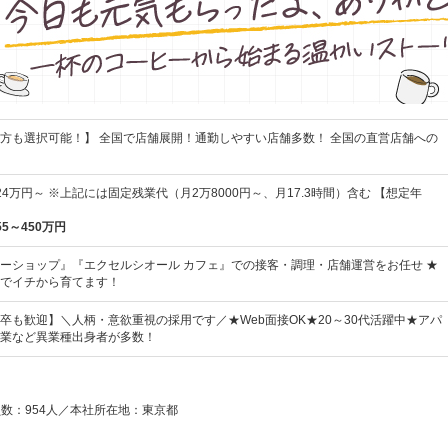
方も選択可能！】 全国で店舗展開！通勤しやすい店舗多数！ 全国の直営店舗への
4万円～ ※上記には固定残業代（月2万8000円～、月17.3時間）含む 【想定年
55～450万円
ーショップ』『エクセルシオール カフェ』での接客・調理・店舗運営をお任せ ★
でイチから育てます！
卒も歓迎】＼人柄・意欲重視の採用です／★Web面接OK★20～30代活躍中★アパ
業など異業種出身者が多数！
員数：954人／本社所在地：東京都