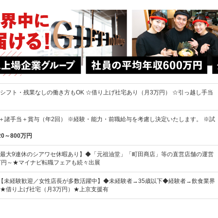
シフト・残業なしの働き方もOK ☆借り上げ社宅あり（月3万円） ☆引っ越し手当
0円～＋諸手当＋賞与（年2回） ※経験・能力・前職給与を考慮し決定いたします。 ※試
20～800万円
最大9連休のシアワセ休暇あり】◆「元祖油堂」「町田商店」等の直営店舗の運営
万円～★マイナビ転職フェアも続々出展
》【未経験歓迎／女性店長が多数活躍中】◆未経験者→35歳以下◆経験者→飲食業界
★借り上げ社宅（月3万円）★上京支援有