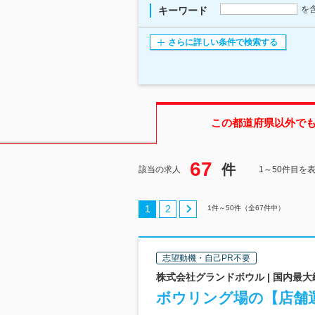
を
キーワード
さらに詳しい条件で検索する
この都道府県
以外で
67
件
該当の求人
1～50件目を
1
2
1
件～
50
件（全
67
件中）
志望動機・自己PR不要
株式会社グランドボウル | 国内最
ボウリング場の【店舗