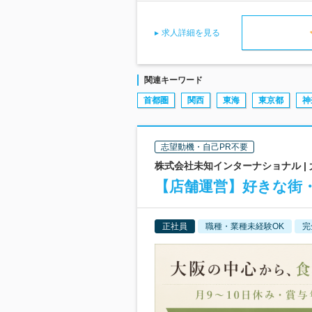
求人詳細を見る
関連キーワード
首都圏
関西
東海
東京都
神
志望動機・自己PR不要
株式会社未知インターナショナル |
【店舗運営】好きな街
正社員
職種・業種未経験OK
完