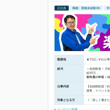
正社員
職種・業種未経験OK
学
勤務地
★下記いずれか希望
給与
＜未経験者＞ 月
給35万…
初年度の年収：
3
仕事内容
【未経験歓迎！約
接客、イベント企
対象となる方
《「楽しく働きた
メッセージ画像