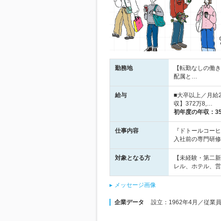
勤務地
【転勤なしの働き
配属と…
給与
■大卒以上／月給2
収】372万8,…
初年度の年収：
3
仕事内容
『ドトールコーヒ
入社前の専門研修
対象となる方
【未経験・第二新
レル、ホテル、営
メッセージ画像
企業データ
設立：1962年4月／従業