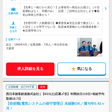
【先輩と一緒だから安心！】お客様宅へ商品をお届けし（※当
面運転はなく、同乗のみ）、設置・ご説明をお任せします◆最
仕事内容
初は簡単な作業から！
【学歴不問！人柄重視◎】◆要普免★安定企業で働きたい、人
と話すことが苦手でない方、歓迎★異業種からの転職者多数！
対象と
★定着率96.1％
なる方
企業データ
設立：1960年4月／従業員数：735人／本社所在地：
大阪府
求人詳細を見る
気になる
志望動機・自己PR不要
西日本旅客鉄道株式会社 | 【8/15(土)応募〆切】年間休日119日+有給平均
取得18.7日
【技術職(電気システムの保守管理)】未経験OK／賞与年5.42ヶ
月！