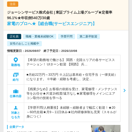
ジョーシンサービス株式会社 | 東証プライム上場グループ★定着率
96.1%★年収例540万/30歳
家電のプロへ★【総合職(サービスエンジニア)】
正社員
職種・業種未経験OK
学歴不問
第二新卒歓迎
女性のおしごと掲載中
情報更新日：2026/08/07 終了予定日：2026/10/08
【希望の勤務地で働ける】 関西・北陸エリアの各サービスス
テーション！ UIターン歓迎 【関西】 兵…
勤務地
■月給22万円～33万円 ※上記は基本給＋住宅手当（一律支給）
になります。 ※年齢・経験を考慮し、決定…
給与
【残業少なめ】お客様の依頼を受け、家電修理・メンテナンス
等をお任せ★片道1h程度/遠方なし★家電修理をメインにエア
仕事内容
コン取付の技術を学べる
【学歴不問/人柄重視】未経験～経験者まで幅広く歓迎！★20
～60代在籍★月9～11日休み★社内研修体制も充実《スキルが
対象と
身につく》
なる方
企業データ