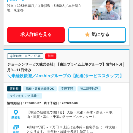
設立：1983年10月／従業員数：5,500人／本社所在
地：東京都
求人詳細を見る
気になる
志望動機・自己PR不要
ジョーシンサービス株式会社 | 【東証プライム上場グループ】賞与4ヶ月│
月9～11日休み
＼未経験歓迎／Joshinグループの【配送(サービススタッフ)】
正社員
職種・業種未経験OK
学歴不問
第二新卒歓迎
女性のおしごと掲載中
情報更新日：2026/08/07 終了予定日：2026/10/08
【希望の勤務地で働ける】 大阪・京都・兵庫・奈良・和歌
山・滋賀・富山・千葉の各サービスセンター！…
勤務地
■月給22万円～33万円 ※上記は基本給＋住宅手当（一律支給）
となります。 ※年齢・経験を考慮し決定し…
給与