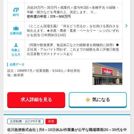
月給24万円～35万円＋残業代＋賞与年2回＋各種手当 ※経験・
年齢・能力などを考慮の上、決定します。 ※…
給与
初年度の年収：
378～500万円
《とことん現場主義》「何をどう売るか」を仕掛ける面白さを
味わえます。★水産・農産・畜産・ベーカリー・レジのいずれ
仕事内容
かを担当 ◎年間休日114日
《同業や飲食業界、食品加工などの経験者を積極的に採用》◆
正社員・アルバイト問わず、これまでの経験を高く評価◎新規
対象と
出店多数でポストチャンスあり
なる方
企業データ
設立：1958年7月／従業員数：9,518人／本社所在
地：岐阜県
求人詳細を見る
気になる
志望動機・自己PR不要
佐川急便株式会社 | 月8～10日休み/作業量が公平な職場環境/20～30代を中