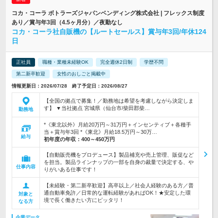
コカ・コーラ ボトラーズジャパンベンディング株式会社 | フレックス制度
あり／賞与年3回（4.5ヶ月分）／夜勤なし
コカ・コーラ社自販機の【ルートセールス】賞与年3回/年休124
日
正社員
職種・業種未経験OK
完全週休2日制
学歴不問
第二新卒歓迎
女性のおしごと掲載中
情報更新日：2026/07/28 終了予定日：2026/08/27
【全国の拠点で募集！／勤務地は希望を考慮しながら決定しま
す】 ▼当社拠点 宮城県（仙台市/柴田郡柴…
勤務地
*《東北以外》月給20万円～31万円＋インセンティブ＋各種手
当＋賞与年3回 *《東北》月給18.5万円～30万…
給与
初年度の年収：
400～450万円
【自動販売機をプロデュース】製品補充や売上管理、販促など
を担当。製品ラインナップの一部を自身の裁量で決定する、や
仕事内容
りがいある仕事です！
【未経験・第二新卒歓迎】高卒以上／社会人経験のある方／普
通自動車免許／日常的な運転経験があればOK！★安定した環
対象と
境で長く働きたい方にピッタリ！
なる方
企業データ