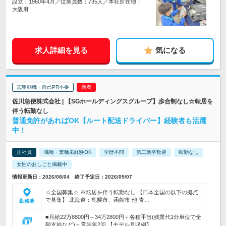
設立：1960年4月／従業員数：735人／本社所在地：
大阪府
求人詳細を見る
気になる
志望動機・自己PR不要
佐川急便株式会社 | 【SGホールディングスグループ】歩合制なし☆転居を
伴う転勤なし
普通免許があればOK【ルート配送ドライバー】経験者も活躍
中！
正社員
職種・業種未経験OK
学歴不問
第二新卒歓迎
転勤なし
女性のおしごと掲載中
情報更新日：2026/08/04 終了予定日：2026/09/07
☆全国募集☆ ※転居を伴う転勤なし 【日本全国の以下の拠点
で募集】 北海道：札幌市、函館市 他 青…
勤務地
■月給22万8800円～34万2800円＋各種手当(残業代1分単位で全
額支給など)＋賞与年2回 【モデル月収例】 …