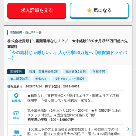
求人詳細を見る
気になる
志望動機・自己PR不要
株式会社貴順 | ＼書類選考なし！？／ ★未経験98％★月収55万円超の先
輩8割
「今の給料じゃ厳しい…」人が月収50万超へ【軽貨物ドライバ
ー】
業務委託
職種・業種未経験OK
完全週休2日制
学歴不問
第二新卒歓迎
転勤なし
女性のおしごと掲載中
情報更新日：2026/07/24 終了予定日：2026/08/31
★転勤なし／直行直帰OK └稼げるエリア・関東エリアで積極
採用中！ └引っ越し代・初期費用・家賃な…
勤務地
完全出来高制（1件あたり170円～200円） ★月収55万円以上の
スタッフ8割以上 ★固定報酬制の日額2万円以…
給与
初年度の年収：
100～1,000万円
【60歳以下の方全員面接＆必要書類無し！】軽自動車での宅
配・ルート配送♪ 支度金最大25万円/日・週払いOK/長距離運転