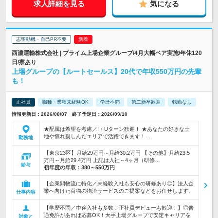
求人詳細を見る
気になる
志望動機・自己PR不要
西濃運輸株式会社 | プライム上場企業グループ/4月大幅ベア実施/年休120
日/寮あり
上場グループの【ルートセールス】20代で年収550万円の先輩
も！
正社員
職種・業種未経験OK
学歴不問
第二新卒歓迎
転勤なし
情報更新日：2026/08/07 終了予定日：2026/09/10
★配属は希望を考慮／I・Uターン歓迎！ ★あなたの好きな土
地や慣れ親しんだエリアで活躍できます！…
勤務地
【東京23区】月給29万円～月給30.2万円 【その他】月給23.5
万円～月給29.4万円 上記は入社～4ヶ月（研修…
給与
初年度の年収：
380～550万円
【企業間物流に特化／未経験入社も安心の研修あり◎】法人企
業へ向けた荷物の物流サービスのご提案などをお任せします。
仕事内容
【学歴不問／中途入社も多数！正社員デビューも歓迎！】◎普
通免許があれば応募OK！大手上場グループで安定キャリアを
対象と