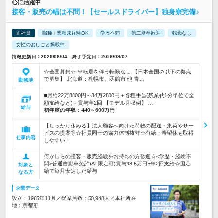
心に活躍中
接客・販売の幅は不問！【セールスドライバー】独身寮完備♪
正社員
職種・業種未経験OK
学歴不問
第二新卒歓迎
転勤なし
女性のおしごと掲載中
情報更新日：2026/08/04 終了予定日：2026/09/07
☆全国募集☆ ※転居を伴う転勤なし 【日本全国の以下の拠点
で募集】 北海道：札幌市、函館市 他 青…
勤務地
■月給22万8800円～34万2800円＋各種手当(残業代1分単位で全
額支給など)＋賞与年2回 【モデル月収例】 …
給与
初年度の年収：
440～600万円
【しっかり休める】法人顧客へ向けた荷物の配送・集荷やサー
ビスの提案等☆社員同士の協力体制抜群☆有給・希望休も取得
仕事内容
しやすい！
何かしらの接客・販売経験をお持ちの方歓迎☆<学歴・経験不
問>普通自動車免許(AT限定可)賞与48.5万円×年2回支給☆固定
対象と
給で毎月安定した給与
なる方
企業データ
設立：1965年11月／従業員数：50,948人／本社所在
地：京都府