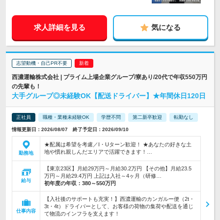
求人詳細を見る
気になる
志望動機・自己PR不要
西濃運輸株式会社 | プライム上場企業グループ/寮あり/20代で年収550万円
の先輩も！
大手グループ◎未経験OK【配送ドライバー】★年間休日120日
正社員
職種・業種未経験OK
学歴不問
第二新卒歓迎
転勤なし
情報更新日：2026/08/07 終了予定日：2026/09/10
★配属は希望を考慮／I・Uターン歓迎！ ★あなたの好きな土
地や慣れ親しんだエリアで活躍できます！…
勤務地
【東京23区】月給29万円～月給30.2万円 【その他】月給23.5
万円～月給29.4万円 上記は入社～4ヶ月（研修…
給与
初年度の年収：
380～550万円
【入社後のサポートも充実！】西濃運輸のカンガルー便（2t・
3t・4t）ドライバーとして、お客様の荷物の集荷や配送を通じ
仕事内容
て物流のインフラを支えます！