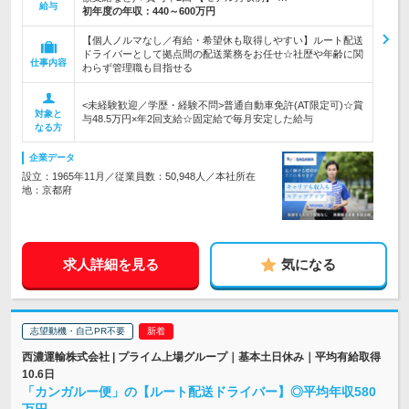
給与
初年度の年収：
440～600万円
【個人ノルマなし／有給・希望休も取得しやすい】ルート配送
ドライバーとして拠点間の配送業務をお任せ☆社歴や年齢に関
仕事内容
わらず管理職も目指せる
<未経験歓迎／学歴・経験不問>普通自動車免許(AT限定可)☆賞
対象と
与48.5万円×年2回支給☆固定給で毎月安定した給与
なる方
企業データ
設立：1965年11月／従業員数：50,948人／本社所在
地：京都府
求人詳細を見る
気になる
志望動機・自己PR不要
西濃運輸株式会社 | プライム上場グループ｜基本土日休み｜平均有給取得
10.6日
「カンガルー便」の【ルート配送ドライバー】◎平均年収580