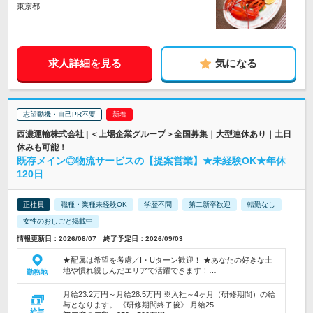
東京都
求人詳細を見る
気になる
志望動機・自己PR不要
西濃運輸株式会社 | ＜上場企業グループ＞全国募集｜大型連休あり｜土日
休みも可能！
既存メイン◎物流サービスの【提案営業】★未経験OK★年休
120日
正社員
職種・業種未経験OK
学歴不問
第二新卒歓迎
転勤なし
女性のおしごと掲載中
情報更新日：2026/08/07 終了予定日：2026/09/03
★配属は希望を考慮／I・Uターン歓迎！ ★あなたの好きな土
地や慣れ親しんだエリアで活躍できます！…
勤務地
月給23.2万円～月給28.5万円 ※入社～4ヶ月（研修期間）の給
与となります。 《研修期間終了後》 月給25…
給与