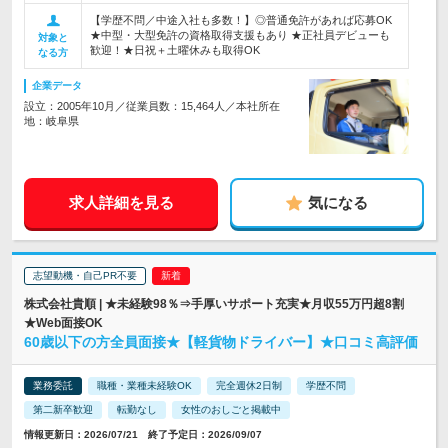
【学歴不問／中途入社も多数！】◎普通免許があれば応募OK
★中型・大型免許の資格取得支援もあり ★正社員デビューも
対象と
歓迎！★日祝＋土曜休みも取得OK
なる方
企業データ
設立：2005年10月／従業員数：15,464人／本社所在
地：岐阜県
求人詳細を見る
気になる
志望動機・自己PR不要
株式会社貴順 | ★未経験98％⇒手厚いサポート充実★月収55万円超8割
★Web面接OK
60歳以下の方全員面接★【軽貨物ドライバー】★口コミ高評価
業務委託
職種・業種未経験OK
完全週休2日制
学歴不問
第二新卒歓迎
転勤なし
女性のおしごと掲載中
情報更新日：2026/07/21 終了予定日：2026/09/07