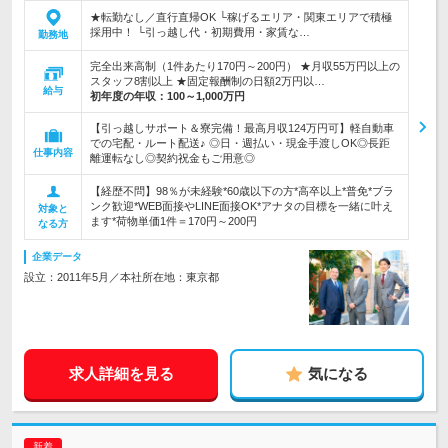
★転勤なし／直行直帰OK └稼げるエリア・関東エリアで積極
採用中！ └引っ越し代・初期費用・家賃な…
勤務地
完全出来高制（1件あたり170円～200円） ★月収55万円以上の
スタッフ8割以上 ★固定報酬制の日額2万円以…
給与
初年度の年収：
100～1,000万円
【引っ越しサポート＆寮完備！最高月収124万円可】軽自動車
での宅配・ルート配送♪ ◎日・週払い・現金手渡しOK◎長距
仕事内容
離運転なし◎契約祝金もご用意◎
【経歴不問】98％が未経験*60歳以下の方*高卒以上*普免*ブラ
ンク歓迎*WEB面接やLINE面接OK*アナタの目標を一緒に叶え
対象と
ます*荷物単価1件＝170円～200円
なる方
企業データ
設立：2011年5月／本社所在地：東京都
求人詳細を見る
気になる