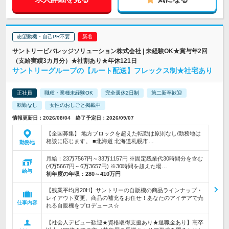
志望動機・自己PR不要
サントリービバレッジソリューション株式会社 | 未経験OK★賞与年2回
（支給実績3カ月分）★社割あり★年休121日
サントリーグループの【ルート配送】フレックス制★社宅あり
正社員
職種・業種未経験OK
完全週休2日制
第二新卒歓迎
転勤なし
女性のおしごと掲載中
情報更新日：2026/08/04 終了予定日：2026/09/07
【全国募集】 地方ブロックを超えた転勤は原則なし/勤務地は
相談に応じます。 ■北海道 北海道札幌市…
勤務地
月給：23万7567円～33万1157円 ※固定残業代30時間分を含む
(4万5667円～6万3657円) ※30時間を超えた場…
給与
初年度の年収：
280～410万円
【残業平均月20H】サントリーの自販機の商品ラインナップ・
レイアウト変更、商品の補充をお任せ！あなたのアイデアで売
仕事内容
れる自販機をプロデュース☆
【社会人デビュー歓迎★資格取得支援あり★退職金あり】高卒