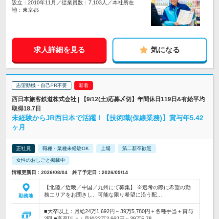
設立：2010年11月／従業員数：7,103人／本社所在
地：東京都
求人詳細を見る
気になる
志望動機・自己PR不要
西日本旅客鉄道株式会社 | 【9/12(土)応募〆切】年間休日119日&有給平均
取得18.7日
未経験からJR西日本で活躍！【技術職(保線業務)】賞与年5.42
ヶ月
正社員
職種・業種未経験OK
上場
第二新卒歓迎
女性のおしごと掲載中
情報更新日：2026/08/04 終了予定日：2026/09/14
【北陸／近畿／中国／九州にて募集】 ※選考の際に希望の勤
務エリアをお聞きし、可能な限り希望に沿う配…
勤務地
■大卒以上：月給24万1,692円～39万5,780円＋各種手当＋賞与
2回 ■高卒以上：月給22万2,662円～39万5,78…