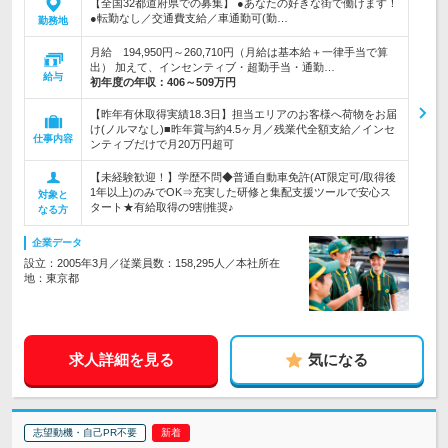
【全国32都道府県での募集】 ●あなたの好きな街で働けます！
●転勤なし／交通費支給／車通勤可(勤…
勤務地
月給 194,950円～260,710円（月給は基本給＋一律手当で算
出） 加えて、インセンティブ・超勤手当・通勤…
給与
初年度の年収：
406～509万円
【昨年有休取得実績18.3日】担当エリアのお客様へ荷物をお届
け(ノルマなし)■昨年賞与約4.5ヶ月／残業代全額支給／インセ
仕事内容
ンティブだけで月20万円超可
【未経験歓迎！】学歴不問◆普通自動車免許(AT限定可/取得後
1年以上)のみでOK⇒充実した研修と集配支援ツールで安心ス
対象と
タート★有給取得の9割推奨♪
なる方
企業データ
設立：2005年3月／従業員数：158,295人／本社所在
地：東京都
求人詳細を見る
気になる
志望動機・自己PR不要