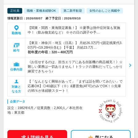
正社員
職種・業種未経験OK
第二新卒歓迎
女性のおしごと掲載中
情報更新日：2026/08/07 終了予定日：2026/09/10
【関東・関西・東海限定募集！】 ※夏季は熱中症対策も実施
中！（飲み物支給など） ※その日の調子や予…
勤務地
【東京・神奈川・埼玉（日高）】 月給26.3万円~(固定残業代3.
0万円~/19.28H分含む) 【千葉】 月給23.7万…
給与
初年度の年収：
320～400万円
《お任せするのは、担当エリアにある自販機の商品補充！》☆
難しい業務は一切ありません！トラックの運転だってしっかり
仕事内容
練習できちゃう♪
【「なんとなく興味があって」「まずは話を聞いてみたい」で
応募OK】◎40歳以下（※）&要普免(AT可)のみでOK！☆先輩
対象と
の95％が未経験スタート！
なる方
企業データ
設立：1982年6月／従業員数：2,800人／本社所在
地：東京都
求人詳細を見る
気になる