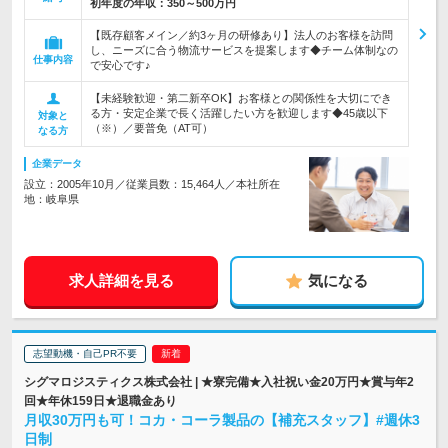
初年度の年収：
350～500万円
【既存顧客メイン／約3ヶ月の研修あり】法人のお客様を訪問
し、ニーズに合う物流サービスを提案します◆チーム体制なの
仕事内容
で安心です♪
【未経験歓迎・第二新卒OK】お客様との関係性を大切にでき
る方・安定企業で長く活躍したい方を歓迎します◆45歳以下
対象と
（※）／要普免（AT可）
なる方
企業データ
設立：2005年10月／従業員数：15,464人／本社所在
地：岐阜県
求人詳細を見る
気になる
志望動機・自己PR不要
シグマロジスティクス株式会社 | ★寮完備★入社祝い金20万円★賞与年2
回★年休159日★退職金あり
月収30万円も可！コカ・コーラ製品の【補充スタッフ】#週休3
日制