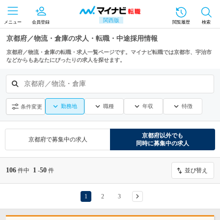
関西版
メニュー
会員登録
閲覧履歴
検索
京都府／物流・倉庫の求人・転職・中途採用情報
京都府／物流・倉庫の転職・求人一覧ページです。マイナビ転職では京都市、宇治市
などからもあなたにぴったりの求人を探せます。
京都府／物流・倉庫
勤務地
職種
年収
特徴
条件変更
京都府
以外でも
京都府
で募集中の求人
同時に募集中の求人
106
1
50
件中
-
件
並び替え
1
2
3