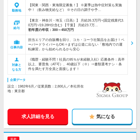
【関東・関西・東海限定募集！】 ※夏季は熱中症対策も実施
中！（飲み物支給など） ※その日の調子や予…
勤務地
【東京・神奈川・埼玉（日高）】 月給26.3万円~(固定残業代3.
0万円~/19.28H分含む) 【千葉】 月給23.7万…
給与
初年度の年収：
300～450万円
担当エリアの自販機を回り、コカ・コーラ社製品をお届け！ペ
ーパードライバーもOK⇒まずは公道に出ない「敷地内での運
仕事内容
転練習」から始められるから安心
《職歴・経験不問！社員の95％が未経験入社》応募条件：高卒
以上、要普免（AT可）、40歳以下（※）⇒書類選考ナシ・条
対象と
件を満たす方全員と面接します！
なる方
企業データ
設立：1982年6月／従業員数：2,800人／本社所在
地：東京都
求人詳細を見る
気になる