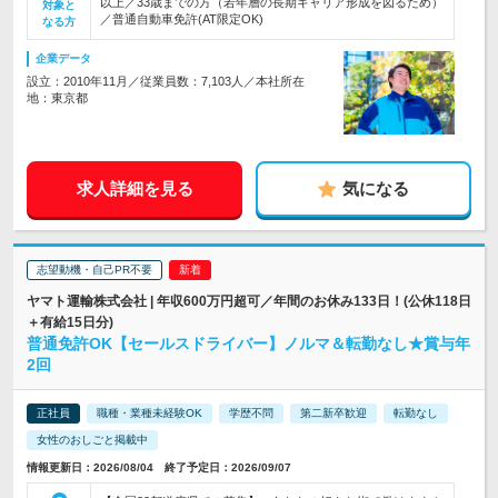
以上／33歳までの方（若年層の長期キャリア形成を図るため）
対象と
／普通自動車免許(AT限定OK)
なる方
企業データ
設立：2010年11月／従業員数：7,103人／本社所在
地：東京都
求人詳細を見る
気になる
志望動機・自己PR不要
ヤマト運輸株式会社 | 年収600万円超可／年間のお休み133日！(公休118日
＋有給15日分)
普通免許OK【セールスドライバー】ノルマ＆転勤なし★賞与年
2回
正社員
職種・業種未経験OK
学歴不問
第二新卒歓迎
転勤なし
女性のおしごと掲載中
情報更新日：2026/08/04 終了予定日：2026/09/07