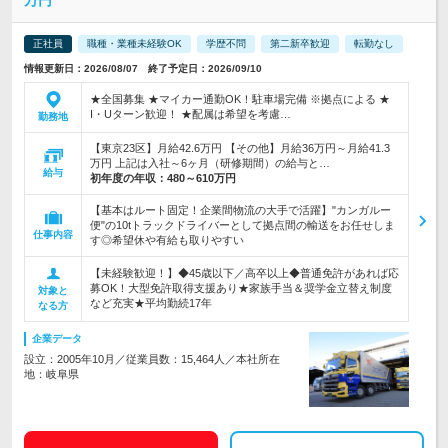
万円
正社員
職種・業種未経験OK
学歴不問
第二新卒歓迎
転勤なし
情報更新日：2026/08/07 終了予定日：2026/09/10
★全国募集 ★マイカー通勤OK！駐車場完備 ※拠点による ★
I・Uターン歓迎！ ★配属は希望を考慮…
勤務地
【東京23区】月給42.6万円 【その他】月給36万円～月給41.3
万円 上記は入社～6ヶ月（研修期間）の給与と…
給与
初年度の年収：
480～610万円
【基本はルート固定！企業間物流の大手で活躍】"カンガルー
便"の10tトラックドライバーとして拠点間の輸送をお任せしま
仕事内容
す◎希望休や有給も取りやすい
【未経験歓迎！】◆45歳以下／高卒以上◆普通免許があれば応
募OK！大型免許取得支援あり★家族手当＆奨学金立替え制度
対象と
など充実★平均勤続17年
なる方
企業データ
設立：2005年10月／従業員数：15,464人／本社所在
地：岐阜県