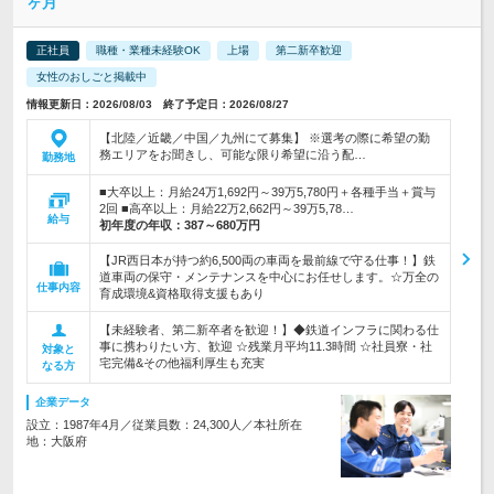
ヶ月
正社員
職種・業種未経験OK
上場
第二新卒歓迎
女性のおしごと掲載中
情報更新日：2026/08/03 終了予定日：2026/08/27
【北陸／近畿／中国／九州にて募集】 ※選考の際に希望の勤
務エリアをお聞きし、可能な限り希望に沿う配…
勤務地
■大卒以上：月給24万1,692円～39万5,780円＋各種手当＋賞与
2回 ■高卒以上：月給22万2,662円～39万5,78…
給与
初年度の年収：
387～680万円
【JR西日本が持つ約6,500両の車両を最前線で守る仕事！】鉄
道車両の保守・メンテナンスを中心にお任せします。☆万全の
仕事内容
育成環境&資格取得支援もあり
【未経験者、第二新卒者を歓迎！】◆鉄道インフラに関わる仕
事に携わりたい方、歓迎 ☆残業月平均11.3時間 ☆社員寮・社
対象と
宅完備&その他福利厚生も充実
なる方
企業データ
設立：1987年4月／従業員数：24,300人／本社所在
地：大阪府