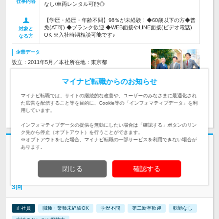
仕事内容
なし/車両レンタル可能◎
【学歴・経歴・年齢不問】98％が未経験！◆60歳以下の方◆普
免(AT可) ◆ブランク歓迎 ◆WEB面接やLINE面接(ビデオ電話)
対象と
OK ※入社時期相談可能です♪
なる方
企業データ
設立：2011年5月／本社所在地：東京都
マイナビ転職からのお知らせ
マイナビ転職では、サイトの継続的な改善や、ユーザーのみなさまに最適化され
た広告を配信すること等を目的に、Cookie等の「インフォマティブデータ」を利
求人詳細を見る
気になる
用しています。
インフォマティブデータの提供を無効にしたい場合は「確認する」ボタンのリン
ク先から停止（オプトアウト）を行うことができます。
※オプトアウトをした場合、マイナビ転職の一部サービスを利用できない場合が
志望動機・自己PR不要
あります。
株式会社引越社 | 【DAIGOさん出演のCM放送中】引越サービスNo1※／
年休120日
閉じる
確認する
最大月給38万／1年目から年収450万可【見積スタッフ】賞与年
3回
正社員
職種・業種未経験OK
学歴不問
第二新卒歓迎
転勤なし