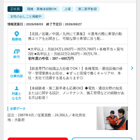
正社員
職種・業種未経験OK
上場
第二新卒歓迎
女性のおしごと掲載中
情報更新日：2026/08/03 終了予定日：2026/08/27
【北陸／近畿／中国／九州にて募集】 ※選考の際に希望の勤
務エリアをお聞きし、可能な限り希望に沿う配…
勤務地
■大卒以上：月給24万1,692円～39万5,780円＋各種手当＋賞与
2回 ■高卒以上：月給22万2,662円～39万5,78…
給与
初年度の年収：
387～680万円
【鉄道専門の知識は入社後でOK！】各種電気・通信設備の保
守・管理業務をお任せ。★ずっと現場で働くキャリアや、本
仕事内容
社・支社で活躍する道もあります◎
【未経験者・第二新卒者も応募OK】◆電気・通信分野の知見
またはに関する設計、メンテナンス、施工管理などの経験があ
対象と
る方は歓迎！
なる方
企業データ
設立：1987年4月／従業員数：24,300人／本社所在
地：大阪府