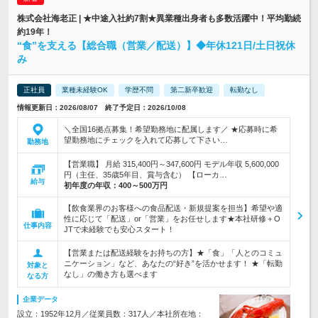
株式会社海老正 | ★中途入社約7割★異業種出身者も多数活躍中！平均勤続
約19年！
“食”を支える【総合職（営業／配送）】◆年休121日/土日祝休
み
正社員
業種未経験OK
学歴不問
第二新卒歓迎
転勤なし
情報更新日：2026/08/07 終了予定日：2026/10/08
＼全国16拠点募集！希望勤務地に配属します／ ★応募時に希
望勤務地にチェックを入れて応募して下さい…
勤務地
【営業職】 月給 315,400円～347,600円 モデル年収 5,600,000
円（主任、35歳5年目、賞与含む） 【ローカ…
給与
初年度の年収：
400～500万円
【飲食業界のお客様への食品配送・新規提案を担当】希望や適
性に応じて「配送」or「営業」をお任せします★本社研修＋O
仕事内容
JTで未経験でも安心スタート！
【営業または配送経験をお持ちの方】★「食」「人とのコミュ
ニケーション」など、あなたの“好き”を活かせます！ ★「転勤
対象と
なし」の働き方も選べます
なる方
企業データ
設立：1952年12月／従業員数：317人／本社所在地：