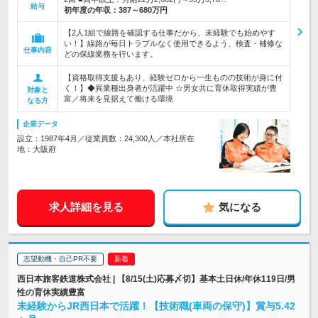
給与
初年度の年収：
387～680万円
【2人1組で線路を確認する仕事だから、未経験でも始めやす
い！】線路が毎日トラブルなく使用できるよう、検査・補修な
仕事内容
どの保線業務を行います。
【資格取得支援もあり、経験ゼロから一生ものの技術が身に付
く！】◆異業種出身者が活躍中 ☆男女共に育休取得実績が豊
対象と
富／将来を見据えて働ける環境
なる方
企業データ
設立：1987年4月／従業員数：24,300人／本社所在
地：大阪府
求人詳細を見る
気になる
志望動機・自己PR不要
西日本旅客鉄道株式会社 | 【8/15(土)応募〆切】基本土日休/年休119日/男
性の育休実績豊富
未経験からJR西日本で活躍！【技術職(車両の保守)】賞与5.42