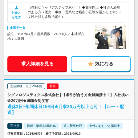
《多彩なキャリアステップあり！》◆高卒以上 ◆社会人経験
のある方（販売・事務・営業など幅広い経験が活かせます）◇
対象と
女性社員も多数活躍中♪
なる方
企業データ
設立：1987年4月／従業員数：24,300人／本社所在
地：大阪府
求人詳細を見る
気になる
志望動機・自己PR不要
シグマロジスティクス株式会社 | 【条件が合う方全員面接中！】入社祝い
金20万円★退職金制度有
週休3日×年間休日159日★月収30万円以上も可！【ルート配
送】
正社員
職種・業種未経験OK
第二新卒歓迎
女性のおしごと掲載中
情報更新日：2026/08/07 終了予定日：2026/09/10