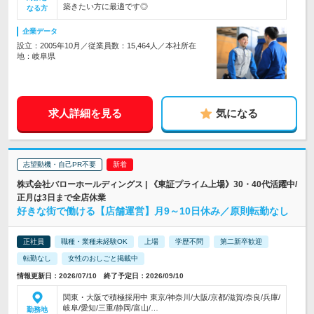
築きたい方に最適です◎
なる方
企業データ
設立：2005年10月／従業員数：15,464人／本社所在
地：岐阜県
求人詳細を見る
気になる
志望動機・自己PR不要
株式会社バローホールディングス | 《東証プライム上場》30・40代活躍中/
正月は3日まで全店休業
好きな街で働ける【店舗運営】月9～10日休み／原則転勤なし
正社員
職種・業種未経験OK
上場
学歴不問
第二新卒歓迎
転勤なし
女性のおしごと掲載中
情報更新日：2026/07/10 終了予定日：2026/09/10
関東・大阪で積極採用中 東京/神奈川/大阪/京都/滋賀/奈良/兵庫/
岐阜/愛知/三重/静岡/富山/…
勤務地