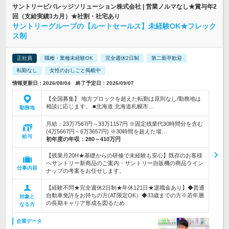
サントリービバレッジソリューション株式会社 | 営業ノルマなし★賞与年2
回（支給実績3カ月）★社割・社宅あり
サントリーグループの【ルートセールス】未経験OK★フレック
ス制
正社員
職種・業種未経験OK
完全週休2日制
第二新卒歓迎
転勤なし
女性のおしごと掲載中
情報更新日：2026/08/04 終了予定日：2026/09/07
【全国募集】 地方ブロックを超えた転勤は原則なし/勤務地は
相談に応じます。 ■北海道 北海道札幌市…
勤務地
月給：23万7567円～33万1157円 ※固定残業代30時間分を含む
(4万5667円～6万3657円) ※30時間を超えた場…
給与
初年度の年収：
280～410万円
【残業月20H★基礎からの研修で未経験も安心】既存のお客様
へサントリー新商品のご案内・サントリー自販機の商品ライン
仕事内容
ナップの考案をお任せします。
【経験不問★完全週休2日制★年休121日★退職金あり】◆普通
自動車免許をお持ちの方(AT限定OK）◆33歳までの方※若年層
対象と
の長期キャリア形成を図るため
なる方
企業データ