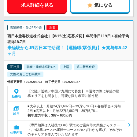
求人詳細を見る
気になる
志望動機・自己PR不要
西日本旅客鉄道株式会社 | 【8/15(土)応募〆切】年間休日119日＋有給平均
取得18.7日
未経験からJR西日本で活躍！【運輸職(駅係員)】★賞与年5.42
ヶ月
正社員
職種・業種未経験OK
上場
第二新卒歓迎
女性のおしごと掲載中
情報更新日：2026/08/03 終了予定日：2026/08/27
【北陸／近畿／中国／九州にて募集】 ※選考の際に希望の勤
務エリアをお聞きし、可能な限り希望に沿う配…
勤務地
■大卒以上：月給24万1,692円～39万5,780円＋各種手当＋賞与
2回 ■高卒以上：月給22万2,662円～39万5,78…
給与
初年度の年収：
387～680万円
《専門知識は入社後でOK》駅でのご案内等の業務からスター
ト。<駅務コース><運転士コース>のいずれかを選び、それぞれ
仕事内容
のキャリアを歩んでいただきます