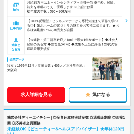
月給25万円以上＋インセンティブ＋各種手当 ※年齢、経験、
能力を考慮のうえ、優遇します ※上記には固…
給与
初年度の年収：
350～500万円
【100％反響型／ビジネスマナーから専門知識まで研修で学べ
る◎】泉北ホームの家づくりの魅力をお客様に伝えます。★お
仕事内容
客様満足度97％の商品力が自慢
【未経験・第二新卒歓迎／1on1で最大1年サポート】◆社会人
経験のある方 ◆要普免(AT可) ◆成果を正当に評価！20代の管
対象と
理職登用実績有
なる方
企業データ
設立：1976年12月／従業員数：403人／本社所在地：
大阪府
求人詳細を見る
気になる
株式会社ディーエイチシー | ◎産育休取得実績多数 ◎退職金制度 ◎面接1
回 ◎応募者全員面接
未経験OK【ビューティー&ヘルスアドバイザー】★年休120日