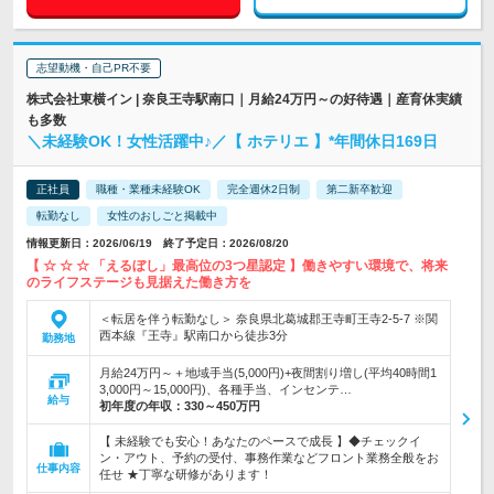
志望動機・自己PR不要
株式会社東横イン | 奈良王寺駅南口｜月給24万円～の好待遇｜産育休実績
も多数
＼未経験OK！女性活躍中♪／【 ホテリエ 】*年間休日169日
正社員
職種・業種未経験OK
完全週休2日制
第二新卒歓迎
転勤なし
女性のおしごと掲載中
情報更新日：2026/06/19 終了予定日：2026/08/20
【 ☆ ☆ ☆ 「えるぼし」最高位の3つ星認定 】働きやすい環境で、将来
のライフステージも見据えた働き方を
＜転居を伴う転勤なし＞ 奈良県北葛城郡王寺町王寺2-5-7 ※関
西本線『王寺』駅南口から徒歩3分
勤務地
月給24万円～＋地域手当(5,000円)+夜間割り増し(平均40時間1
3,000円～15,000円)、各種手当、インセンテ…
給与
初年度の年収：
330～450万円
【 未経験でも安心！あなたのペースで成長 】◆チェックイ
ン・アウト、予約の受付、事務作業などフロント業務全般をお
仕事内容
任せ ★丁寧な研修があります！