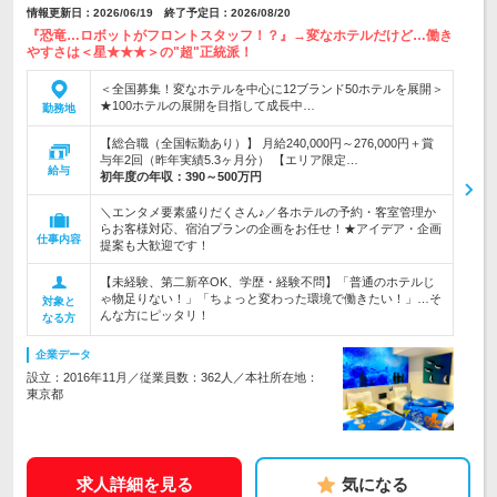
情報更新日：2026/06/19 終了予定日：2026/08/20
『恐竜…ロボットがフロントスタッフ！？』→変なホテルだけど…働き
やすさは＜星★★★＞の"超"正統派！
＜全国募集！変なホテルを中心に12ブランド50ホテルを展開＞
★100ホテルの展開を目指して成長中…
勤務地
【総合職（全国転勤あり）】 月給240,000円～276,000円＋賞
与年2回（昨年実績5.3ヶ月分） 【エリア限定…
給与
初年度の年収：
390～500万円
＼エンタメ要素盛りだくさん♪／各ホテルの予約・客室管理か
らお客様対応、宿泊プランの企画をお任せ！★アイデア・企画
仕事内容
提案も大歓迎です！
【未経験、第二新卒OK、学歴・経験不問】「普通のホテルじ
ゃ物足りない！」「ちょっと変わった環境で働きたい！」…そ
対象と
んな方にピッタリ！
なる方
企業データ
設立：2016年11月／従業員数：362人／本社所在地：
東京都
求人詳細を見る
気になる