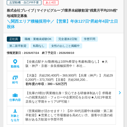
志望動機・自己PR不要
あと4日
株式会社ブレイブ | マイナビグループ/業界未経験歓迎*残業月平均20h程*
地域限定募集
＼関西エリア積極採用中／【営業】年休127日*昇給年4回*土日
祝休
正社員
職種・業種未経験OK
完全週休2日制
学歴不問
第二新卒歓迎
転勤なし
女性のおしごと掲載中
情報更新日：2026/07/24 終了予定日：2026/08/10
【全拠点駅チカ/勤務地は100%希望を考慮/転勤なし】 ★大
阪・神戸・京都・奈良積極採用中！ 本社…
勤務地
【大阪】 月給290,400円～369,900円 【兵庫（神戸）】 月給29
0,200円～373,700円 【京都】 月給268,200…
給与
初年度の年収：
380～520万円
【先輩の9割が異業種出身！安心できる研修体制あり】求職者
への就業先紹介・フォローや企業対応をお任せ★入社1年後支
仕事内容
店長など早期キャリアUP可能！
《営業経験が活かせます！》【20~30代活躍中/未経験・第二新
卒歓迎】★営業として市場価値を高めたい方、接客や介護の経
対象と
験がある方歓迎※学歴不問
なる方