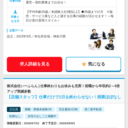
仕事内容
運営～契約業務までお任せ！
【平均年齢25歳／未経験入社9割以上】◆35歳までの方 ※販
売・サービス業など人と接する仕事の経験が活かせます！＜毎
対象と
日が直行直帰スタイル＞
なる方
企業データ
設立：2023年9月／本社所在地：神奈川県
求人詳細を見る
気になる
株式会社いーふらん | 仕事終わりもお休みも充実！前職から年収約2～4倍
アップ実績多数
【店舗スタッフ】仕事だけで1日を終わらせない！残業ほぼなし
正社員
職種・業種未経験OK
完全週休2日制
第二新卒歓迎
転勤なし
女性のおしごと掲載中
情報更新日：2026/07/31 終了予定日：2026/09/03