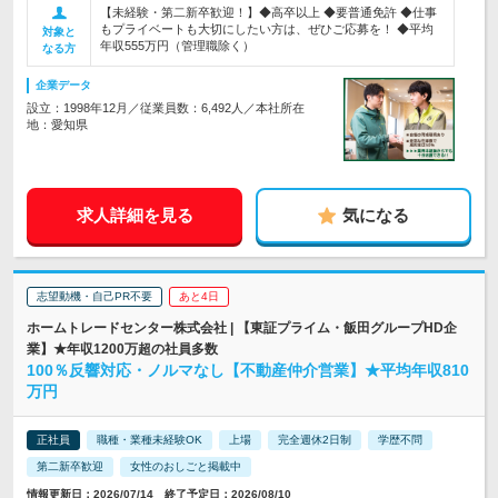
【未経験・第二新卒歓迎！】◆高卒以上 ◆要普通免許 ◆仕事
もプライベートも大切にしたい方は、ぜひご応募を！ ◆平均
対象と
年収555万円（管理職除く）
なる方
企業データ
設立：1998年12月／従業員数：6,492人／本社所在
地：愛知県
求人詳細を見る
気になる
志望動機・自己PR不要
あと4日
ホームトレードセンター株式会社 | 【東証プライム・飯田グループHD企
業】★年収1200万超の社員多数
100％反響対応・ノルマなし【不動産仲介営業】★平均年収810
万円
正社員
職種・業種未経験OK
上場
完全週休2日制
学歴不問
第二新卒歓迎
女性のおしごと掲載中
情報更新日：2026/07/14 終了予定日：2026/08/10