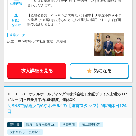
ト』の運営業務をお任せ★適性に合わせていずれかの業務を担
仕事内容
当いただきます。
【経験者募集！20～40代まで幅広く活躍中】★学歴不問★ホテ
ル業界での経験をお持ちの方＼人柄重視の採用です！まずは面
対象と
接でお話しましょう／
なる方
企業データ
設立：1979年9月／本社所在地：東京都
求人詳細を見る
気になる
Ｈ．Ｉ．Ｓ．ホテルホールディングス株式会社 | [東証プライム上場のH.I.S
グループ]＊残業月平均10h程度、連休OK
＼SNSで話題／"変なホテル"の【運営スタッフ】*年間休日124
日
正社員
職種・業種未経験OK
学歴不問
第二新卒歓迎
女性のおしごと掲載中