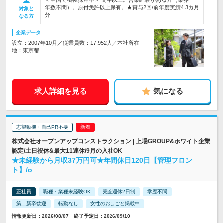
＜全国で積極採用中＞ 高卒以上。営業経験がある方（業界・
年数不問）。原付免許以上保有。★賞与2回/前年度実績4.3カ月
対象と
分
なる方
企業データ
設立：2007年10月／従業員数：17,952人／本社所在
地：東京都
求人詳細を見る
気になる
志望動機・自己PR不要
株式会社オープンアップコンストラクション | 上場GROUP&ホワイト企業
認定/土日祝休&最大11連休/9月の入社OK
★未経験から月収37万円可★年間休日120日【管理フロン
ト】/o
正社員
職種・業種未経験OK
完全週休2日制
学歴不問
第二新卒歓迎
転勤なし
女性のおしごと掲載中
情報更新日：2026/08/07 終了予定日：2026/09/10