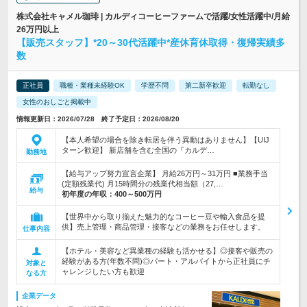
株式会社キャメル珈琲 | カルディコーヒーファームで活躍/女性活躍中/月給
26万円以上
【販売スタッフ】*20～30代活躍中*産休育休取得・復帰実績多
数
正社員
職種・業種未経験OK
学歴不問
第二新卒歓迎
転勤なし
女性のおしごと掲載中
情報更新日：2026/07/28 終了予定日：2026/08/20
【本人希望の場合を除き転居を伴う異動はありません】【UIJ
ターン歓迎】 新店舗を含む全国の『カルデ…
勤務地
【給与アップ努力宣言企業】 月給26万円～31万円 ■業務手当
(定額残業代) 月15時間分の残業代相当額（27,…
給与
初年度の年収：
400～500万円
【世界中から取り揃えた魅力的なコーヒー豆や輸入食品を提
供】売上管理・商品管理・接客などの業務をお任せします。
仕事内容
【ホテル・美容など異業種の経験も活かせる】◎接客や販売の
経験がある方(年数不問)◎パート・アルバイトから正社員にチ
対象と
ャレンジしたい方も歓迎
なる方
企業データ