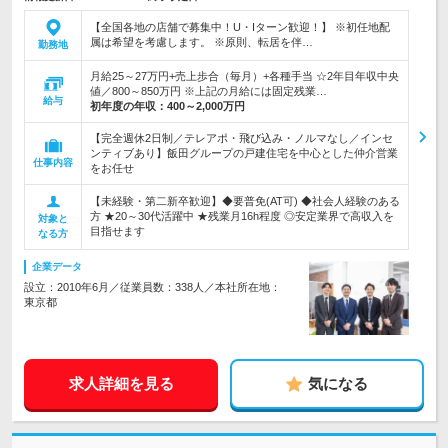
【全国各地の店舗で募集中！U・Iターン歓迎！】 ※初任地配
属は希望を考慮します。 ※原則、転居を伴…
勤務地
月給25～27万円+売上歩合（毎月）+各種手当 ☆2年目年収中央
値／800～850万円 ※上記の月給には固定残業…
給与
初年度の年収：
400～2,000万円
【完全週休2日制／テレアポ・飛び込み・ノルマなし／インセ
ンティブあり】飯田グループの戸建住宅を中心とした仲介営業
仕事内容
をお任せ
【未経験・第二新卒歓迎】◆要普免(AT可) ◆社会人経験のある
方 ★20～30代活躍中 ★残業月16h程度 ◎安定業界で高収入を
対象と
目指せます
なる方
企業データ
設立：2010年6月／従業員数：338人／本社所在地：
東京都
求人詳細を見る
気になる