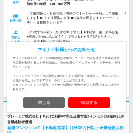
給与
初年度の年収：
448～901万円
【年齢関係なく昇進可能！将来のマネージャー候補として採用
します】■100％反響型の営業 ■お客様が理想とするカーライフ
仕事内容
を叶える提案を行います
【20代平均年収555万(管理職は除く)】■未経験・第二新卒歓迎
■将来のために地に足を付けて収入&キャリアUPを叶えたい
対象と
方、歓迎 ■嬉しい社割制度あり
なる方
マイナビ転職からのお知らせ
企業データ
設立：1998年12月／従業員数：6,492人／本社所在
マイナビ転職では、サイトの継続的な改善や、ユーザーのみなさまに最適化され
地：愛知県
た広告を配信すること等を目的に、Cookie等の「インフォマティブデータ」を利
用しています。
インフォマティブデータの提供を無効にしたい場合は「確認する」ボタンのリン
ク先から停止（オプトアウト）を行うことができます。
※オプトアウトをした場合、マイナビ転職の一部サービスを利用できない場合が
求人詳細を見る
気になる
あります。
閉じる
確認する
志望動機・自己PR不要
プレーミア株式会社 | ＃20代活躍中#完全反響営業#インセン◎#完休2日#
営業経験者優遇
新築マンションの【不動産営業】月給35万円以上★未経験大歓