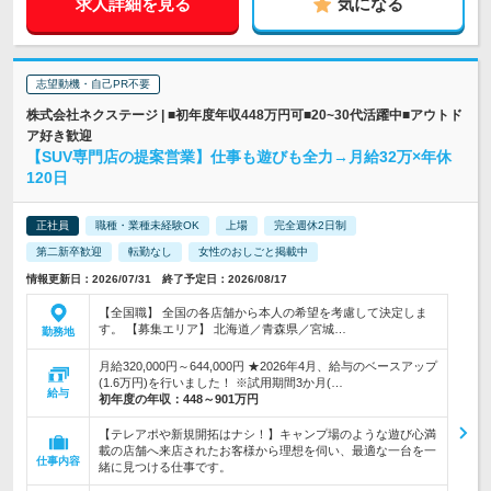
求人詳細を見る
気になる
志望動機・自己PR不要
株式会社ネクステージ | ■初年度年収448万円可■20~30代活躍中■アウトド
ア好き歓迎
【SUV専門店の提案営業】仕事も遊びも全力→月給32万×年休
120日
正社員
職種・業種未経験OK
上場
完全週休2日制
第二新卒歓迎
転勤なし
女性のおしごと掲載中
情報更新日：2026/07/31 終了予定日：2026/08/17
【全国職】 全国の各店舗から本人の希望を考慮して決定しま
す。 【募集エリア】 北海道／青森県／宮城…
勤務地
月給320,000円～644,000円 ★2026年4月、給与のベースアップ
(1.6万円)を行いました！ ※試用期間3か月(…
給与
初年度の年収：
448～901万円
【テレアポや新規開拓はナシ！】キャンプ場のような遊び心満
載の店舗へ来店されたお客様から理想を伺い、最適な一台を一
仕事内容
緒に見つける仕事です。