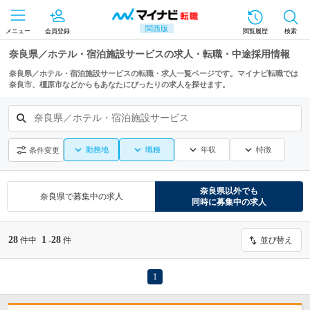
関西版
メニュー
会員登録
閲覧履歴
検索
奈良県／ホテル・宿泊施設サービスの求人・転職・中途採用情報
奈良県／ホテル・宿泊施設サービスの転職・求人一覧ページです。マイナビ転職では
奈良市、橿原市などからもあなたにぴったりの求人を探せます。
奈良県／ホテル・宿泊施設サービス
勤務地
職種
年収
特徴
条件変更
奈良県
以外でも
奈良県
で募集中の求人
同時に募集中の求人
28
1
28
件中
-
件
並び替え
1