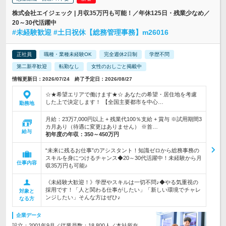
株式会社エイジェック | 月収35万円も可能！／年休125日・残業少なめ／
20～30代活躍中
#未経験歓迎 #土日祝休【総務管理事務】m26016
正社員
職種・業種未経験OK
完全週休2日制
学歴不問
第二新卒歓迎
転勤なし
女性のおしごと掲載中
情報更新日：2026/07/24 終了予定日：2026/08/27
☆★希望エリアで働けます★☆ あなたの希望・居住地を考慮
した上で決定します！ 【全国主要都市を中心…
勤務地
月給：23万7,000円以上 + 残業代100％支給 + 賞与 ※試用期間3
カ月あり（待遇に変更はありません） ※首…
給与
初年度の年収：
350～450万円
“未来に残るお仕事”のアシスタント！知識ゼロから総務事務の
スキルを身につけるチャンス◆20～30代活躍中！未経験から月
仕事内容
収35万円も可能♪
《未経験大歓迎！》学歴やスキルは一切不問♪◆やる気重視の
採用です！「人と関わる仕事がしたい」「新しい環境でチャレ
対象と
ンジしたい」そんな方はぜひ♪
なる方
企業データ
設立：2001年9月／従業員数：18,800人／本社所在