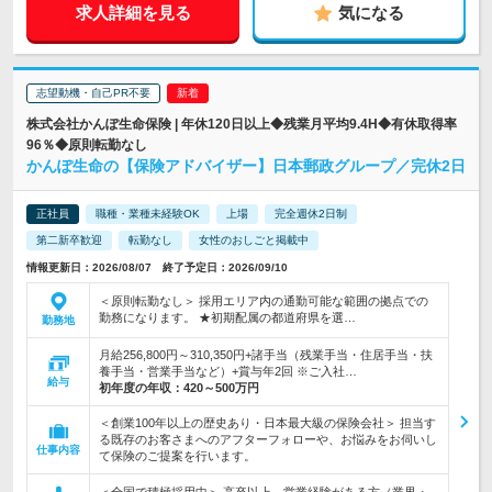
求人詳細を見る
気になる
志望動機・自己PR不要
株式会社かんぽ生命保険 | 年休120日以上◆残業月平均9.4H◆有休取得率
96％◆原則転勤なし
かんぽ生命の【保険アドバイザー】日本郵政グループ／完休2日
正社員
職種・業種未経験OK
上場
完全週休2日制
第二新卒歓迎
転勤なし
女性のおしごと掲載中
情報更新日：2026/08/07 終了予定日：2026/09/10
＜原則転勤なし＞ 採用エリア内の通勤可能な範囲の拠点での
勤務になります。 ★初期配属の都道府県を選…
勤務地
月給256,800円～310,350円+諸手当（残業手当・住居手当・扶
養手当・営業手当など）+賞与年2回 ※ご入社…
給与
初年度の年収：
420～500万円
＜創業100年以上の歴史あり・日本最大級の保険会社＞ 担当す
る既存のお客さまへのアフターフォローや、お悩みをお伺いし
仕事内容
て保険のご提案を行います。