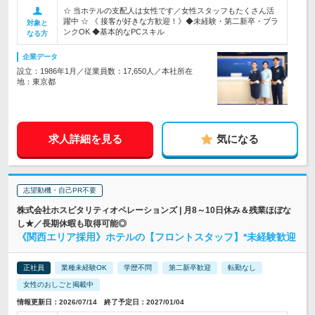
☆ 当ホテルの支配人は女性です／女性スタッフもたくさん活
躍中 ☆ 《 接客が好きな方歓迎！》◆未経験・第二新卒・ブラ
対象と
ンクOK ◆基本的なPCスキル
なる方
企業データ
設立：1986年1月／従業員数：17,650人／本社所在
地：東京都
求人詳細を見る
気になる
志望動機・自己PR不要
株式会社ホスピタリティオペレーションズ | 月8～10日休み＆残業ほぼな
し★／長期休暇も取得可能◎
《関西エリア採用》ホテルの【フロントスタッフ】*未経験歓迎
正社員
業種未経験OK
学歴不問
第二新卒歓迎
転勤なし
女性のおしごと掲載中
情報更新日：2026/07/14 終了予定日：2027/01/04