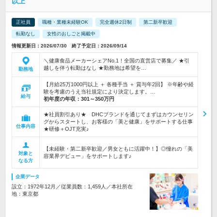
以上
正社員
職種・業種未経験OK
完全週休2日制
第二新卒歓迎
転勤なし
女性のおしごと掲載中
情報更新日：2026/07/30 終了予定日：2026/09/14
＼健康食品メーカーシェアNo.1！全国の直営店で募集／ ★引
越しを伴う転勤はなし ★勤務地は希望を…
勤務地
【月給25万1000円以上 ＋ 各種手当 ＋ 賞与年2回】 ※年齢や経
験を考慮のうえ当社規定により決定します。…
給与
初年度の年収：
301～350万円
★社員割引あり★ DHCブランドを通じてまずはカウンセリン
グからスタートし、お客様の「美と健康」をサポートする仕事
仕事内容
★研修＋OJT充実♪
【未経験・第二新卒歓迎／男女ともに活躍中！】◎憧れの「美
対象と
容業界デビュー」をサポートします♪
なる方
企業データ
設立：1972年12月／従業員数：1,459人／本社所在
地：東京都