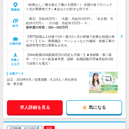
《転勤なし／腰を据えて働ける環境！》 全国の各プロジェク
ト先が勤務地です♪ ★あなたの好きな街でず…
勤務地
〈東京〉月給28万円～ 〈大阪〉月給26.9万円～ 〈名古屋〉月
給28.5万円～ 〈その他〉月給26.5万円～ ※…
給与
初年度の年収：
350～500万円
【専門知識は入社後でOK！最大2ヶ月の研修で必要な知識が身
につく】ビル・商業施設・マンションなどの修繕・改修工事の
仕事内容
進捗管理や窓口業務をお任せ。
【Web面接OK&面接翌日の内定も可能！】★未経験・第二新
卒・フリーター歓迎★学歴・経験・転職回数不問★昇給年2回
対象と
で頑張りを還元！
なる方
企業データ
設立：2019年6月／従業員数：8,119人／本社所在
地：東京都
求人詳細を見る
気になる
志望動機・自己PR不要