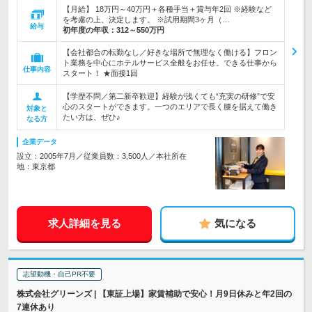
【月給】 18万円～40万円＋各種手当＋賞与年2回 ※経験など
を考慮の上、決定します。 ※試用期間3ヶ月（…
給与
初年度の年収：
312～550万円
【会社都合の転勤なし／好きな場所で無理なく働ける】フロン
ト業務を中心にホテルサービス全般をお任せ。できる仕事から
仕事内容
スタート！ ★面接1回
【学歴不問／第二新卒歓迎】経験が浅くても“充実の研修”で安
心のスタートができます。一つのエリアで長く腰を据えて働き
対象と
たい方は、ぜひ♪
なる方
企業データ
設立：2005年7月／従業員数：3,500人／本社所在
地：東京都
求人詳細を見る
気になる
志望動機・自己PR不要
株式会社グリーンズ | 【東証上場】家賃補助で安心！月9日休みと年2回の
7連休あり