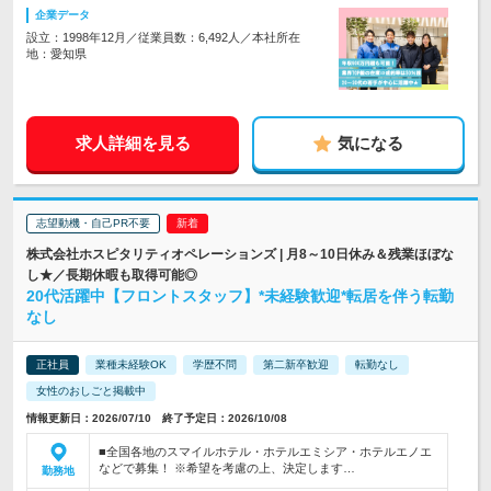
企業データ
設立：1998年12月／従業員数：6,492人／本社所在
地：愛知県
求人詳細を見る
気になる
志望動機・自己PR不要
株式会社ホスピタリティオペレーションズ | 月8～10日休み＆残業ほぼな
し★／長期休暇も取得可能◎
20代活躍中【フロントスタッフ】*未経験歓迎*転居を伴う転勤
なし
正社員
業種未経験OK
学歴不問
第二新卒歓迎
転勤なし
女性のおしごと掲載中
情報更新日：2026/07/10 終了予定日：2026/10/08
■全国各地のスマイルホテル・ホテルエミシア・ホテルエノエ
などで募集！ ※希望を考慮の上、決定します…
勤務地