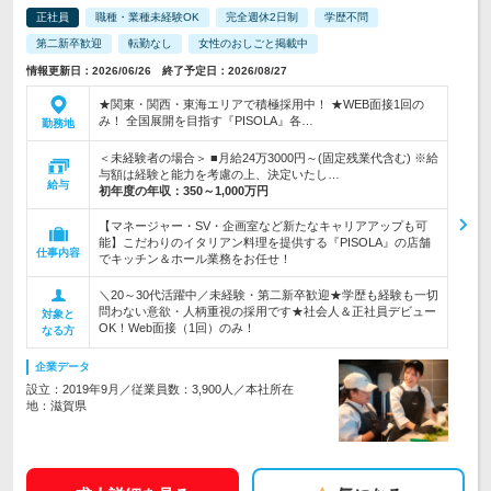
正社員
職種・業種未経験OK
完全週休2日制
学歴不問
第二新卒歓迎
転勤なし
女性のおしごと掲載中
情報更新日：2026/06/26 終了予定日：2026/08/27
★関東・関西・東海エリアで積極採用中！ ★WEB面接1回の
み！ 全国展開を目指す『PISOLA』各…
勤務地
＜未経験者の場合＞ ■月給24万3000円～(固定残業代含む) ※給
与額は経験と能力を考慮の上、決定いたし…
給与
初年度の年収：
350～1,000万円
【マネージャー・SV・企画室など新たなキャリアアップも可
能】こだわりのイタリアン料理を提供する『PISOLA』の店舗
仕事内容
でキッチン＆ホール業務をお任せ！
＼20～30代活躍中／未経験・第二新卒歓迎★学歴も経験も一切
問わない意欲・人柄重視の採用です★社会人＆正社員デビュー
対象と
OK！Web面接（1回）のみ！
なる方
企業データ
設立：2019年9月／従業員数：3,900人／本社所在
地：滋賀県