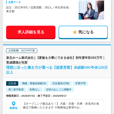
企業データ
設立：2011年9月／従業員数：182人／本社所在地：
東京都
求人詳細を見る
気になる
志望動機・自己PR不要
泉北ホーム株式会社 | 【家族を大事にできる会社】初年度年収450万可｜
育成環境が充実
理想に沿った働き方が選べる【提案営業】未経験OK/年休120日
以上
正社員
職種・業種未経験OK
完全週休2日制
学歴不問
第二新卒歓迎
転勤なし
女性のおしごと掲載中
情報更新日：2026/07/31 終了予定日：2026/09/17
【オープニング拠点あり！】 大阪・京都・兵庫・奈良内の各
拠点で勤務いただきます ※勤務地は希望やお…
勤務地