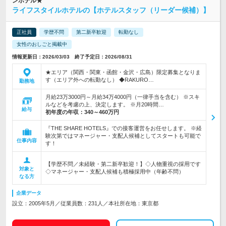
ンホテル★
ライフスタイルホテルの【ホテルスタッフ（リーダー候補）】
正社員
学歴不問
第二新卒歓迎
転勤なし
女性のおしごと掲載中
情報更新日：2026/03/03 終了予定日：2026/08/31
★エリア（関西・関東・函館・金沢・広島）限定募集となりま
す（エリア外への転勤なし） ◆RAKURO…
勤務地
月給23万3000円～月給34万4000円（一律手当を含む） ※スキ
ルなどを考慮の上、決定します。 ※月20時間…
給与
初年度の年収：
340～460万円
『THE SHARE HOTELS』での接客運営をお任せします。 ※経
験次第ではマネージャー・支配人候補としてスタートも可能で
仕事内容
す！
【学歴不問／未経験・第二新卒歓迎！】◇人物重視の採用です
対象と
◇マネージャー・支配人候補も積極採用中（年齢不問）
なる方
企業データ
設立：2005年5月／従業員数：231人／本社所在地：東京都