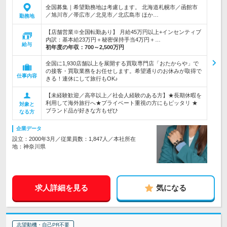
全国募集｜希望勤務地は考慮します。 北海道札幌市／函館市
／旭川市／帯広市／北見市／北広島市 ほか…
勤務地
【店舗営業※全国転勤あり】 月給45万円以上+インセンティブ
内訳：基本給23万円＋秘密保持手当4万円＋…
給与
初年度の年収：
700～2,500万円
全国に1,930店舗以上を展開する買取専門店「おたからや」で
の接客・買取業務をお任せします。希望通りのお休みが取得で
仕事内容
きる！連休にして旅行もOK♪
【未経験歓迎／高卒以上／社会人経験のある方】★長期休暇を
利用して海外旅行へ★プライベート重視の方にもピッタリ ★
対象と
ブランド品が好きな方もぜひ
なる方
企業データ
設立：2000年3月／従業員数：1,847人／本社所在
地：神奈川県
求人詳細を見る
気になる
志望動機・自己PR不要