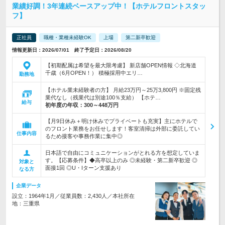
業績好調！3年連続ベースアップ中！【ホテルフロントスタッ
フ】
正社員
職種・業種未経験OK
上場
第二新卒歓迎
情報更新日：2026/07/01 終了予定日：2026/08/20
【初期配属は希望を最大限考慮】 新店舗OPEN情報 ◇北海道
千歳（6月OPEN！） 積極採用中エリ…
勤務地
【ホテル業未経験者の方】 月給23万円～25万3,800円 ※固定残
業代なし（残業代は別途100％支給） 【ホテ…
給与
初年度の年収：
300～448万円
【月9日休み＋明け休みでプライベートも充実】主にホテルで
のフロント業務をお任せします！客室清掃は外部に委託してい
仕事内容
るため接客や事務作業に集中◎
日本語で自由にコミュニケーションがとれる方を想定していま
す。【応募条件】◆高卒以上のみ ◎未経験・第二新卒歓迎 ◎
対象と
面接1回 ◎U・Iターン支援あり
なる方
企業データ
設立：1964年1月／従業員数：2,430人／本社所在
地：三重県