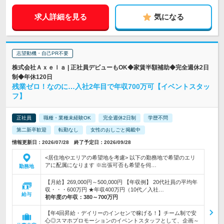
求人詳細を見る
気になる
志望動機・自己PR不要
株式会社Ａｘｅｌａ | 正社員デビューもOK◆家賃半額補助◆完全週休2日
制◆年休120日
残業ゼロ！なのに…入社2年目で年収700万可【イベントスタッ
フ】
正社員
職種・業種未経験OK
完全週休2日制
学歴不問
第二新卒歓迎
転勤なし
女性のおしごと掲載中
情報更新日：2026/07/28 終了予定日：2026/09/28
<居住地やエリアの希望地を考慮> 以下の勤務地で希望のエリ
アに配属になります ※出張可否も希望を伺…
勤務地
【月給】269,000円～500,000円 【年収例】 20代社員の平均年
収・・・600万円 ★年収400万円（10代／入社…
給与
初年度の年収：
380～700万円
【年4回昇給・デイリーのインセンで稼げる！】チーム制で安
心◎スマホプロモーションのイベントスタッフとして、企画～