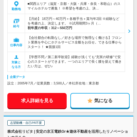
■関西エリア（滋賀・京都・大阪・兵庫・奈良・和歌山）のス
マイルホテルで募集！ ※希望を考慮の上、決…
勤務地
【月給】 18万円～40万円＋各種手当＋賞与年2回 ※経験など
を考慮の上、決定します。 ※試用期間3ヶ月（…
給与
初年度の年収：
312～550万円
【会社都合の転勤なし／好きな場所で無理なく働ける】フロン
ト業務を中心にホテルサービス全般をお任せ。できる仕事から
仕事内容
スタート！ ★面接1回
【学歴不問／第二新卒歓迎】経験が浅くても“充実の研修”で安
心のスタートができます。一つのエリアで長く腰を据えて働き
対象と
たい方は、ぜひ♪
なる方
企業データ
設立：2005年7月／従業員数：3,500人／本社所在地：東京都
求人詳細を見る
気になる
志望動機・自己PR不要
株式会社リビタ | 安定の京王電鉄Gr★遊休不動産を活用したリノベーショ