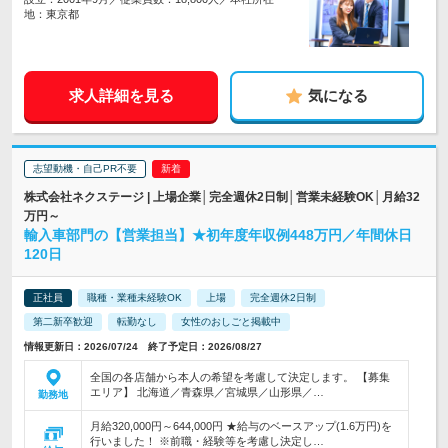
地：東京都
求人詳細を見る
気になる
志望動機・自己PR不要
株式会社ネクステージ | 上場企業│完全週休2日制│営業未経験OK│月給32
万円～
輸入車部門の【営業担当】★初年度年収例448万円／年間休日
120日
正社員
職種・業種未経験OK
上場
完全週休2日制
第二新卒歓迎
転勤なし
女性のおしごと掲載中
情報更新日：2026/07/24 終了予定日：2026/08/27
全国の各店舗から本人の希望を考慮して決定します。 【募集
エリア】 北海道／青森県／宮城県／山形県／…
勤務地
月給320,000円～644,000円 ★給与のベースアップ(1.6万円)を
行いました！ ※前職・経験等を考慮し決定し…