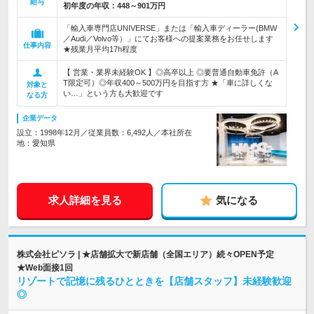
給与
初年度の年収：
448～901万円
「輸入車専門店UNIVERSE」または「輸入車ディーラー(BMW
／Audi／Volvo等）」にてお客様への提案業務をお任せします
仕事内容
★残業月平均17h程度
【 営業・業界未経験OK 】◎高卒以上 ◎要普通自動車免許（A
T限定可）◎年収400～500万円を目指す方 ★「車に詳しくな
対象と
い…」という方も大歓迎です
なる方
企業データ
設立：1998年12月／従業員数：6,492人／本社所在
地：愛知県
求人詳細を見る
気になる
株式会社ピソラ | ★店舗拡大で新店舗（全国エリア）続々OPEN予定
★Web面接1回
リゾートで記憶に残るひとときを【店舗スタッフ】未経験歓迎
◎