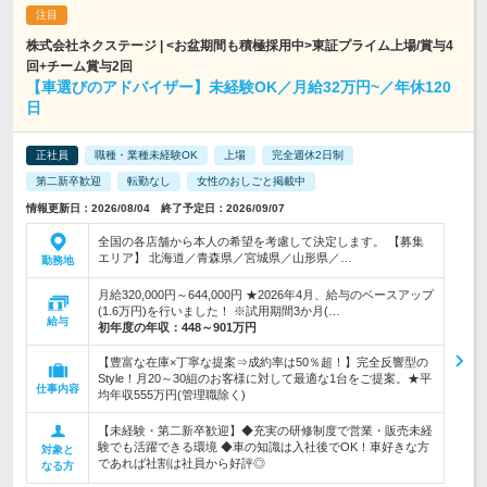
株式会社ネクステージ | <お盆期間も積極採用中>東証プライム上場/賞与4
回+チーム賞与2回
【車選びのアドバイザー】未経験OK／月給32万円~／年休120
日
正社員
職種・業種未経験OK
上場
完全週休2日制
第二新卒歓迎
転勤なし
女性のおしごと掲載中
情報更新日：2026/08/04 終了予定日：2026/09/07
全国の各店舗から本人の希望を考慮して決定します。 【募集
エリア】 北海道／青森県／宮城県／山形県／…
勤務地
月給320,000円～644,000円 ★2026年4月、給与のベースアップ
(1.6万円)を行いました！ ※試用期間3か月(…
給与
初年度の年収：
448～901万円
【豊富な在庫×丁寧な提案⇒成約率は50％超！】完全反響型の
Style！月20～30組のお客様に対して最適な1台をご提案。★平
仕事内容
均年収555万円(管理職除く)
【未経験・第二新卒歓迎】◆充実の研修制度で営業・販売未経
験でも活躍できる環境 ◆車の知識は入社後でOK！車好きな方
対象と
であれば社割は社員から好評◎
なる方