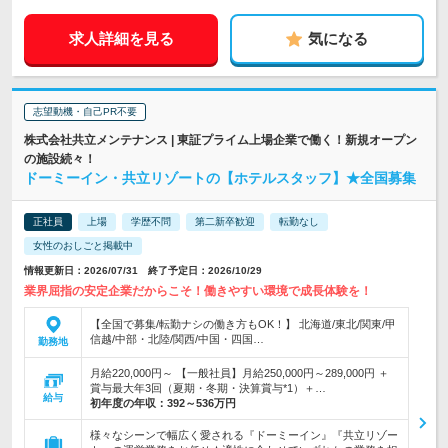
求人詳細を見る
気になる
志望動機・自己PR不要
株式会社共立メンテナンス | 東証プライム上場企業で働く！新規オープン
の施設続々！
ドーミーイン・共立リゾートの【ホテルスタッフ】★全国募集
正社員
上場
学歴不問
第二新卒歓迎
転勤なし
女性のおしごと掲載中
情報更新日：2026/07/31 終了予定日：2026/10/29
業界屈指の安定企業だからこそ！働きやすい環境で成長体験を！
【全国で募集/転勤ナシの働き方もOK！】 北海道/東北/関東/甲
信越/中部・北陸/関西/中国・四国…
勤務地
月給220,000円～ 【一般社員】月給250,000円～289,000円 ＋
賞与最大年3回（夏期・冬期・決算賞与*1）＋…
給与
初年度の年収：
392～536万円
様々なシーンで幅広く愛される『ドーミーイン』『共立リゾー