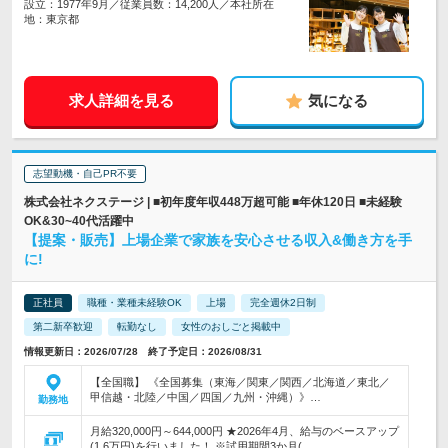
設立：1977年9月／従業員数：14,200人／本社所在
地：東京都
求人詳細を見る
気になる
志望動機・自己PR不要
株式会社ネクステージ | ■初年度年収448万超可能 ■年休120日 ■未経験
OK&30~40代活躍中
【提案・販売】上場企業で家族を安心させる収入&働き方を手
に!
正社員
職種・業種未経験OK
上場
完全週休2日制
第二新卒歓迎
転勤なし
女性のおしごと掲載中
情報更新日：2026/07/28 終了予定日：2026/08/31
【全国職】 《全国募集（東海／関東／関西／北海道／東北／
甲信越・北陸／中国／四国／九州・沖縄）》…
勤務地
月給320,000円～644,000円 ★2026年4月、給与のベースアップ
(1.6万円)を行いました！ ※試用期間3か月(…