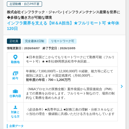
志望動機・自己PR不要
株式会社インフラテック・ジャパン | インフラメンテナンス産業を世界に
◆多様な働き方が可能な環境
インフラ業界を支える【M＆A担当】★フルリモート可 ★年休
120日
正社員
完全週休2日制
リモートワーク可
情報更新日：2026/04/07 終了予定日：2026/10/05
★日本全国どこからでもリモートワークにて勤務可能（フルリ
モート可）★ ■本社/静岡県浜松市中央区鍛…
勤務地
年俸制／7,000,000円～12,000,000円 ※経験、能力等に応じて
個別に決定します ※固定残業代（月60,000円…
給与
初年度の年収：
700～1,200万円
《M&Aプロセスの実務全般》案件発掘から買収後統合（PMI）
までの業務をお任せします。フルリモート制なので、場所の制
仕事内容
約なく勤務を進められます。
《必須条件》■高専卒以上 ■財務三表の理解・分析スキルなど
対象と
☆当社の理念・価値観に共感いただける方をお待ちしています
なる方
企業データ