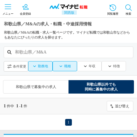
関西版
メニュー
会員登録
閲覧履歴
検索
和歌山県／M&Aの求人・転職・中途採用情報
和歌山県／M&Aの転職・求人一覧ページです。マイナビ転職では和歌山市などから
もあなたにぴったりの求人を探せます。
和歌山県／M&A
勤務地
職種
年収
特徴
条件変更
和歌山県
以外でも
和歌山県
で募集中の求人
同時に募集中の求人
1
1
1
件中
-
件
並び替え
1