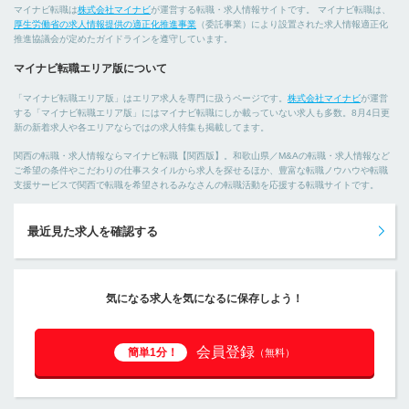
マイナビ転職は
株式会社マイナビ
が運営する転職・求人情報サイトです。 マイナビ転職は、
厚生労働省の求人情報提供の適正化推進事業
（委託事業）により設置された求人情報適正化
推進協議会が定めたガイドラインを遵守しています。
マイナビ転職エリア版について
「マイナビ転職エリア版」はエリア求人を専門に扱うページです。
株式会社マイナビ
が運営
する「マイナビ転職エリア版」にはマイナビ転職にしか載っていない求人も多数。8月4日更
新の新着求人や各エリアならではの求人特集も掲載してます。
関西の転職・求人情報ならマイナビ転職【関西版】。和歌山県／M&Aの転職・求人情報など
ご希望の条件やこだわりの仕事スタイルから求人を探せるほか、豊富な転職ノウハウや転職
支援サービスで関西で転職を希望されるみなさんの転職活動を応援する転職サイトです。
最近見た求人を確認する
気になる求人を気になるに保存しよう！
会員登録
簡単1分！
（無料）