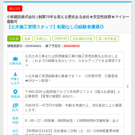
残り2日
小林建設株式会社 | 創業70年を迎える歴史ある会社★安定性抜群★マイカー
通勤可
【土木施工管理スタッフ】転勤なし◎経験者優遇◎
正社員
急募
転勤なし
学歴不問
完全週休2日制
第二新卒歓迎
情報更新日：2026/06/01
終了予定日：
2026/08/10
公共土木工事または民間建築工事の施工管理全般をお任せしま
す。これまでの経験を生かしつつ、スキルアップできる環境です
仕事内容
☆
≪土木施工管理経験者の募集です！≫ ◎学歴不問 ◎要普免
対象と
★UIターン歓迎！
なる方
〒400-0226 山梨県南アルプス市有野２７２４ 【雇入れ直後】上
記事業所 【変更の範囲】会社の…
勤務地
月給24万～47万円※経験・年齢を考慮の上、当社規定により優遇
します。
給与
勤務
8：00～17：00実働：8時間休憩：１時間時間外労働有無：あり
時間
【年間休日114日】完全週休二日制（土・日）GW休暇夏季休暇
休日