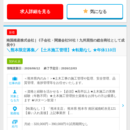
求人詳細を見る
気になる
新着
南国殖産株式会社 | 《子会社・関連会社50社！九州屈指の総合商社として成
長中》
＼熊本限定募集／【土木施工管理】★転勤なし ★年休110日
契約社員
情報更新日：2026/06/12
終了予定日：
2026/12/03
＜熊本県内のみ！＞■土木工事の施工管理や監理、安全管理、品
質管理、進捗管理等をお任せいたします。
仕事内容
＜資格と経験を活かせる＞【必須】■高卒以上 ■土木施工の実務
経験（年数不問）★土木施工管理技士資格をお持ちの方は優遇し
対象と
ます ★UIターン歓迎！
なる方
【転勤なし！】 「熊本支店」 熊本県 熊本市 南区城南町赤見121
【雇い入れ直後】上記事業所 【…
勤務地
月給：320,000円～390,000円※試用期間なし
給与