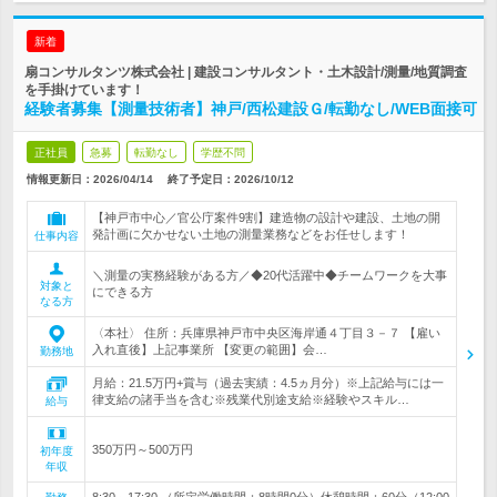
新着
扇コンサルタンツ株式会社 | 建設コンサルタント・土木設計/測量/地質調査
を手掛けています！
経験者募集【測量技術者】神戸/西松建設Ｇ/転勤なし/WEB面接可
正社員
急募
転勤なし
学歴不問
情報更新日：2026/04/14
終了予定日：
2026/10/12
【神戸市中心／官公庁案件9割】建造物の設計や建設、土地の開
発計画に欠かせない土地の測量業務などをお任せします！
仕事内容
＼測量の実務経験がある方／◆20代活躍中◆チームワークを大事
対象と
にできる方
なる方
〈本社〉 住所：兵庫県神戸市中央区海岸通４丁目３－７ 【雇い
入れ直後】上記事業所 【変更の範囲】会…
勤務地
月給：21.5万円+賞与（過去実績：4.5ヵ月分）※上記給与には一
律支給の諸手当を含む※残業代別途支給※経験やスキル…
給与
350万円～500万円
初年度
年収