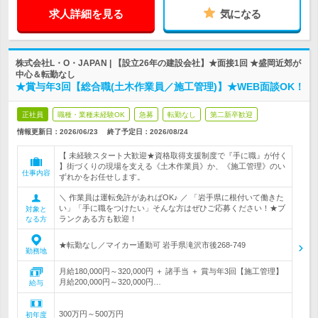
求人詳細を見る
気になる
株式会社L・O・JAPAN | 【設立26年の建設会社】★面接1回 ★盛岡近郊が
中心＆転勤なし
★賞与年3回【総合職(土木作業員／施工管理)】★WEB面談OK！
正社員
職種・業種未経験OK
急募
転勤なし
第二新卒歓迎
情報更新日：2026/06/23
終了予定日：
2026/08/24
【 未経験スタート大歓迎★資格取得支援制度で『手に職』が付く
】街づくりの現場を支える《土木作業員》か、《施工管理》のい
仕事内容
ずれかをお任せします。
＼ 作業員は運転免許があればOK♪ ／ 「岩手県に根付いて働きた
い」「手に職をつけたい」そんな方はぜひご応募ください！★ブ
対象と
ランクある方も歓迎！
なる方
★転勤なし／マイカー通勤可 岩手県滝沢市後268-749
勤務地
月給180,000円～320,000円 ＋ 諸手当 ＋ 賞与年3回【施工管理】
月給200,000円～320,000円…
給与
300万円～500万円
初年度