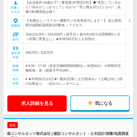
【必須条件:44歳以下*／要免普(AT限定OK)】◆”安定しているか
ら” ”休みがしっかりしているから” ”手に職を付けたいから”…先
対象と
輩の転職理由は様々
なる方
【 転勤なし／マイカー通勤可／社有車貸与します！】 富山県高
岡市福岡町福岡新220番地 ＜アクセス…
勤務地
月給210,000～328,000円＋諸手当＋賞与年2回※試用期間3ヶ月
（待遇に変更なし）★年収500万以上も目指せ…
給与
336万円～525万円
初年度
年収
# 8:30～17:30（所定労働時間8時間0分／休憩60分）※時間外労
勤務
時間
働有無：有（残業月平均26H…
# ★年間休日121日★* 週休2日制（土日祝休み）└土曜は年に1回
休日
休暇
の出勤あり （会社カレンダーによ…
求人詳細を見る
気になる
新着
扇コンサルタンツ株式会社 | 建設コンサルタント・土木設計/測量/地質調査