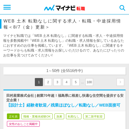
WEB 土木 転勤なしに関する求人・転職・中途採用情
報＜8/7（金）更新＞
マイナビ転職では「WEB 土木 転勤なし」に関連する転職・求人・中途採用情
報を多数掲載中!「WEB 土木 転勤なし」の転職・求人情報を探しているあなた
におすすめのお仕事を掲載しています。「WEB 土木 転勤なし」に関連するキ
ーワードからも転職・求人情報をお探しいただけるので、あなたにぴったりの
お仕事を見つけてみてください!
1～50件 (全5516件中)
…
1
2
3
4
5
100
田村産業株式会社 | 創業70年超！福島県に根差し快適な住空間を提供する安
定企業！
【設計士】経験者歓迎／残業ほぼなし／転勤なし／WEB面接可
正社員
職種・業種未経験OK
急募
転勤なし
第二新卒歓迎
女性のおしごと掲載中