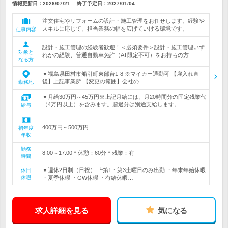
情報更新日：2026/07/21
終了予定日：
2027/01/04
注文住宅やリフォームの設計・施工管理をお任せします。経験や
スキルに応じて、担当業務の幅を広げていける環境です。
仕事内容
設計・施工管理の経験者歓迎！＜必須要件＞設計・施工管理いず
対象と
れかの経験、普通自動車免許（AT限定不可）をお持ちの方
なる方
▼福島県田村市船引町東部台1-8 ※マイカー通勤可 【雇入れ直
後】上記事業所 【変更の範囲】会社の…
勤務地
▼月給30万円～45万円※上記月給には、月20時間分の固定残業代
（4万円以上）を含みます。超過分は別途支給します。 …
給与
400万円～500万円
初年度
年収
勤務
8:00～17:00＊休憩：60分＊残業：有
時間
▼週休2日制（日祝） ┗第1・第3土曜日のみ出勤 ・年末年始休暇
休日
休暇
・夏季休暇 ・GW休暇 ・有給休暇…
求人詳細を見る
気になる