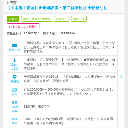
ト充実
【土木施工管理】★未経験者・第二新卒歓迎 ★転勤なし
正社員
職種・業種未経験OK
転勤なし
学歴不問
女性のおしごと掲載中
情報更新日：2026/07/14
終了予定日：
2027/01/04
【地域密着の安定企業で働ける◎】道路／河川／橋梁／下水道な
ど、公共の土木工事の現場における施工管理をお任せします。★
仕事内容
直行直帰可能
【未経験・第二新卒歓迎！】《必須要件》◆普通自動車免許（AT
限定可）をお持ちの方◎千葉に根差して活躍したい方は是非！★
対象と
学歴不問
なる方
千葉県成田市吉倉150-18 ※「京成成田駅」より車で9分 【雇入れ
直後】上記事業所 【変更の範囲…
勤務地
月給250,000円～500,000円※経験やスキルに応じて変動します。
※試用期間3ヶ月（条件変動なし）【年収モデル…
給与
350万円～500万円
初年度
年収
8:00～17:00 （所定労働時間：7時間30分）※休憩：90分※時間
勤務
時間
外労働：有（月平均30時間）