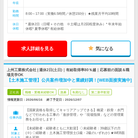
年収
勤務
8:00～17:00（実働6.5時間／休憩150分）★残業月平均10時間
時間
* 週休2日（日曜＋その他 ※土曜は月2回程度休み）* 年末年始
休日
休暇
休暇* 夏季休暇* 有給休暇
求人詳細を見る
気になる
上州工業株式会社 | 週休2日(土日)｜有給取得率80％越｜応募前の面談＆職
場見学OK
【土木施工管理】公共案件増加中と業績好調！[WEB面接実施中]
正社員
職種・業種未経験OK
急募
転勤なし
第二新卒歓迎
情報更新日：2026/06/16
終了予定日：
2026/12/07
【国家資格を取得してキャリアアップできる】橋梁・鉄骨・水門
などで行われる工事の「進捗管理」や「現場指揮」などの管理業
仕事内容
務をお任せします！
【未経験者・経験者ともに大歓迎】◇未経験者：39歳以下の方
(※) ◇経験者：土木施工管理技士(1級・2級のいずれか) ★WEB面
対象と
接も可能
なる方