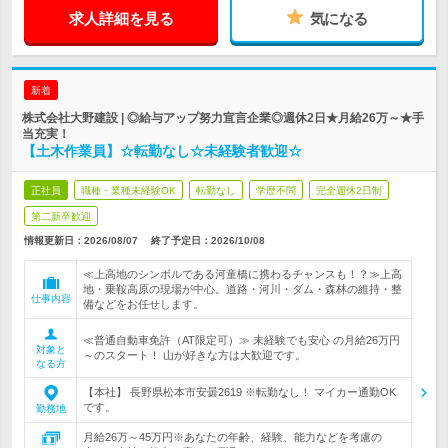
求人詳細を見る
気になる
新着
株式会社大野建設 | ◎給与アップ努力宣言企業◎週休2日★月給26万～★手
当充実！
【土木作業員】☆転勤なし☆未経験者歓迎☆
正社員
職種・業種未経験OK
転勤なし
学歴不問
完全週休2日制
第二新卒歓迎
情報更新日：2026/08/07
終了予定日：
2026/10/08
≪上高地のシンボルである河童橋に携わるチャンスも！？≫上高
地・乗鞍高原の現場が中心。道路・河川・ダム・森林の維持・整
仕事内容
備などをお任せします。
≪普通自動車免許（AT限定可）≫ 未経験でも安心 の月給26万円
対象と
～のスタート！ 山が好きな方は大歓迎です。
なる方
【本社】 長野県松本市安曇2619 ※転勤なし！ マイカー通勤OK
です。
勤務地
月給26万～45万円※あなたの年齢、経験、能力などを考慮の