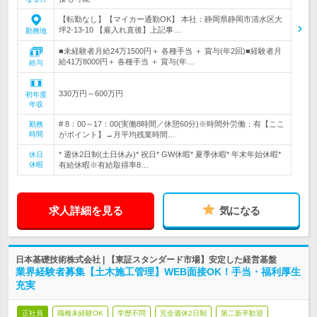
【転勤なし】【マイカー通勤OK】 本社：静岡県静岡市清水区大
坪2-13-10 【雇入れ直後】上記事…
勤務地
■未経験者月給24万1500円＋ 各種手当 ＋ 賞与(年2回)■経験者月
給41万8000円＋ 各種手当 ＋ 賞与(年…
給与
330万円～600万円
初年度
年収
# 8：00～17：00(実働8時間／休憩60分)※時間外労働：有【ここ
勤務
時間
がポイント】→月平均残業時間…
* 週休2日制(土日休み)* 祝日* GW休暇* 夏季休暇* 年末年始休暇*
休日
休暇
有給休暇※有給取得率8…
求人詳細を見る
気になる
日本基礎技術株式会社 | 【東証スタンダード市場】安定した経営基盤
業界経験者募集【土木施工管理】WEB面接OK！手当・福利厚生
充実
正社員
職種未経験OK
学歴不問
完全週休2日制
第二新卒歓迎