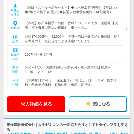
【経験・スキルを活かせます】◆土木施工管理経験（3年以上）
対象と
◆2級土木施工管理技士◆普通自動車運転免許（AT限定可）
なる方
【本社】秋田県横手市前郷二番町7-13 ※マイカー通勤可 【現
場】横手市及び周辺の市町村 ※マイカ…
勤務地
月給174,000円～452,000円（各種手当は別途支給）※経験、能力
を考慮の上、当社規定により決定いたします。※…
給与
250万円～640万円
初年度
年収
8:00～17:30（実働8時間／休憩90分）※休憩時間は10:00～
勤務
時間
10:15、12:00～13:…
【年間休日114日】・完全週休2日制（土・日）・GW・夏季休
休日
休暇
暇・年末年始休暇・有給休暇・出産・育児休…
求人詳細を見る
気になる
東保建設株式会社 | 大手ゼネコンの一次協力会社として社会インフラを支え
る