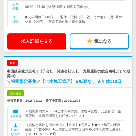
勤務
08:30～17:30（休憩1時間）時間外労働あり
時間
# ＼年間休日110日！／週休二日制（日・祝・その他）※月9回の
休日
休暇
休日【休暇】・年次有給休暇・慶弔休暇…
求人詳細を見る
気になる
新着
南国殖産株式会社 | 《子会社・関連会社50社！九州屈指の総合商社として成
長中》
＼福岡限定募集／【土木施工管理】★転勤なし ★年休110日
契約社員
情報更新日：2026/06/12
終了予定日：
2026/12/03
＜福岡県内のみ！＞■土木工事の施工管理や監理、安全管理、品
質管理、進捗管理等をお任せいたします。
仕事内容
＜資格と経験を活かせる＞【必須】■高卒以上 ■土木施工の実務
経験（年数不問）★土木施工管理技士資格をお持ちの方は優遇し
対象と
ます ★UIターン歓迎！
なる方