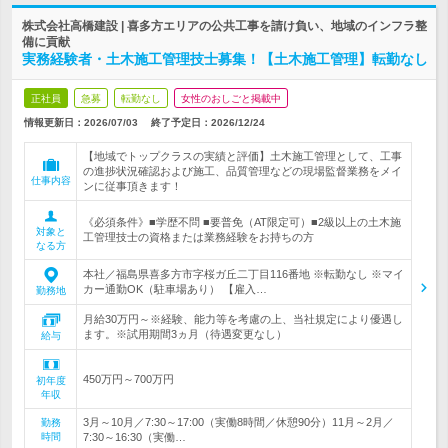
株式会社高橋建設 | 喜多方エリアの公共工事を請け負い、地域のインフラ整
備に貢献
実務経験者・土木施工管理技士募集！【土木施工管理】転勤なし
正社員
急募
転勤なし
女性のおしごと掲載中
情報更新日：2026/07/03
終了予定日：
2026/12/24
【地域でトップクラスの実績と評価】土木施工管理として、工事
の進捗状況確認および施工、品質管理などの現場監督業務をメイ
仕事内容
ンに従事頂きます！
《必須条件》■学歴不問 ■要普免（AT限定可）■2級以上の土木施
対象と
工管理技士の資格または業務経験をお持ちの方
なる方
本社／福島県喜多方市字桜ガ丘二丁目116番地 ※転勤なし ※マイ
カー通勤OK（駐車場あり） 【雇入…
勤務地
月給30万円～※経験、能力等を考慮の上、当社規定により優遇し
ます。※試用期間3ヵ月（待遇変更なし）
給与
450万円～700万円
初年度
年収
3月～10月／7:30～17:00（実働8時間／休憩90分）11月～2月／
勤務
時間
7:30～16:30（実働…