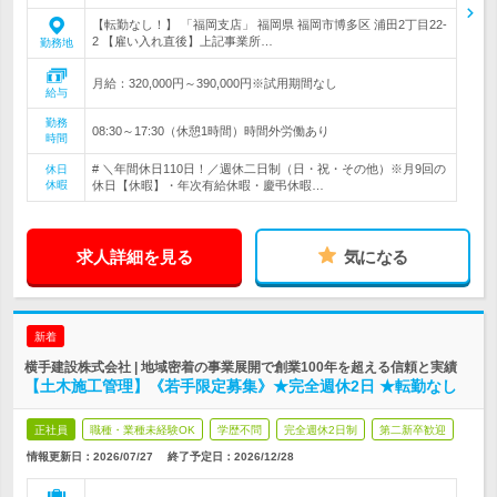
【転勤なし！】 「福岡支店」 福岡県 福岡市博多区 浦田2丁目22-
2 【雇い入れ直後】上記事業所…
勤務地
月給：320,000円～390,000円※試用期間なし
給与
勤務
08:30～17:30（休憩1時間）時間外労働あり
時間
# ＼年間休日110日！／週休二日制（日・祝・その他）※月9回の
休日
休暇
休日【休暇】・年次有給休暇・慶弔休暇…
求人詳細を見る
気になる
新着
横手建設株式会社 | 地域密着の事業展開で創業100年を超える信頼と実績
【土木施工管理】《若手限定募集》★完全週休2日 ★転勤なし
正社員
職種・業種未経験OK
学歴不問
完全週休2日制
第二新卒歓迎
情報更新日：2026/07/27
終了予定日：
2026/12/28