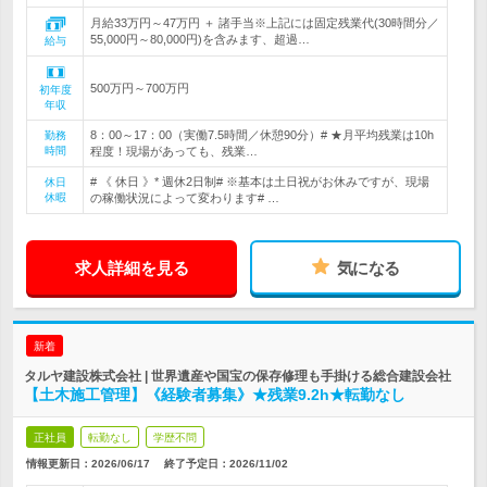
月給33万円～47万円 ＋ 諸手当※上記には固定残業代(30時間分／
55,000円～80,000円)を含みます、超過…
給与
500万円～700万円
初年度
年収
8：00～17：00（実働7.5時間／休憩90分）# ★月平均残業は10h
勤務
時間
程度！現場があっても、残業…
# 《 休日 》* 週休2日制# ※基本は土日祝がお休みですが、現場
休日
休暇
の稼働状況によって変わります# …
求人詳細を見る
気になる
新着
タルヤ建設株式会社 | 世界遺産や国宝の保存修理も手掛ける総合建設会社
【土木施工管理】《経験者募集》★残業9.2h★転勤なし
正社員
転勤なし
学歴不問
情報更新日：2026/06/17
終了予定日：
2026/11/02