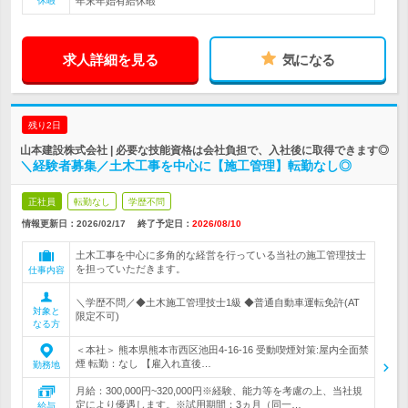
休暇
年末年始有給休暇
求人詳細を見る
気になる
残り2日
山本建設株式会社 | 必要な技能資格は会社負担で、入社後に取得できます◎
＼経験者募集／土木工事を中心に【施工管理】転勤なし◎
正社員
転勤なし
学歴不問
情報更新日：2026/02/17
終了予定日：
2026/08/10
土木工事を中心に多角的な経営を行っている当社の施工管理技士
を担っていただきます。
仕事内容
＼学歴不問／◆土木施工管理技士1級 ◆普通自動車運転免許(AT
対象と
限定不可)
なる方
＜本社＞ 熊本県熊本市西区池田4-16-16 受動喫煙対策:屋内全面禁
煙 転勤：なし 【雇入れ直後…
勤務地
月給：300,000円~320,000円※経験、能力等を考慮の上、当社規
定により優遇します。※試用期間：3ヵ月（同一…
給与