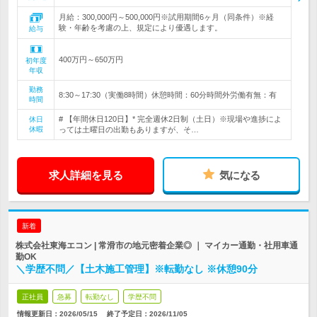
月給：300,000円～500,000円※試用期間6ヶ月（同条件）※経
験・年齢を考慮の上、規定により優遇します。
給与
400万円～650万円
初年度
年収
勤務
8:30～17:30（実働8時間）休憩時間：60分時間外労働有無：有
時間
# 【年間休日120日】* 完全週休2日制（土日）※現場や進捗によ
休日
休暇
っては土曜日の出勤もありますが、そ…
求人詳細を見る
気になる
新着
株式会社東海エコン | 常滑市の地元密着企業◎ ｜ マイカー通勤・社用車通
勤OK
＼学歴不問／【土木施工管理】※転勤なし ※休憩90分
正社員
急募
転勤なし
学歴不問
情報更新日：2026/05/15
終了予定日：
2026/11/05