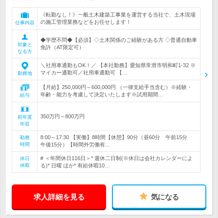
《転勤なし！》一般土木建築工事業を運営する当社で、土木現場
の施工管理業務などをお任せします！
仕事内容
◆学歴不問◆【必須】◇土木関係のご経験がある方 ◇普通自動車
対象と
免許（AT限定可）
なる方
＼社用車通勤もOK！／ 【本社勤務】愛知県常滑市明和町1-32 ※
マイカー通勤可／社用車通勤可 【…
勤務地
【月給】250,000円～600,000円 （一律支給手当含む）※経験・
年齢・能力を考慮して決定いたします※試用期間…
給与
350万円～800万円
初年度
年収
8:00～17:30 【実働】8時間【休憩】90分（昼60分 午前15分
勤務
時間
午後15分）【時間外労働有…
# ＜年間休日116日＞* 週休二日制(※休日は会社カレンダーによ
休日
休暇
る)* 日曜 ほか* 有給休暇10…
求人詳細を見る
気になる