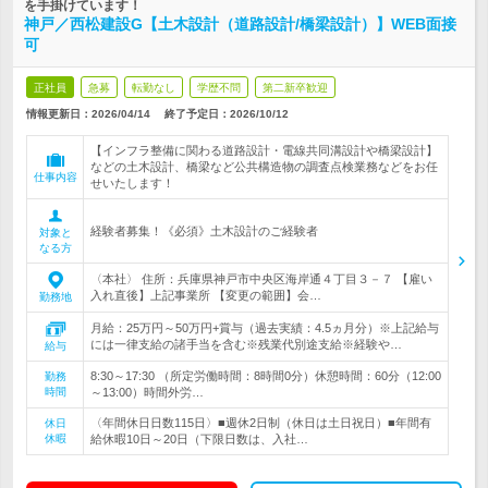
を手掛けています！
神戸／西松建設G【土木設計（道路設計/橋梁設計）】WEB面接
可
正社員
急募
転勤なし
学歴不問
第二新卒歓迎
情報更新日：2026/04/14
終了予定日：
2026/10/12
【インフラ整備に関わる道路設計・電線共同溝設計や橋梁設計】
などの土木設計、橋梁など公共構造物の調査点検業務などをお任
仕事内容
せいたします！
経験者募集！《必須》土木設計のご経験者
対象と
なる方
〈本社〉 住所：兵庫県神戸市中央区海岸通４丁目３－７ 【雇い
入れ直後】上記事業所 【変更の範囲】会…
勤務地
月給：25万円～50万円+賞与（過去実績：4.5ヵ月分）※上記給与
には一律支給の諸手当を含む※残業代別途支給※経験や…
給与
8:30～17:30 （所定労働時間：8時間0分）休憩時間：60分（12:00
勤務
時間
～13:00）時間外労…
〈年間休日日数115日〉■週休2日制（休日は土日祝日）■年間有
休日
休暇
給休暇10日～20日（下限日数は、入社…