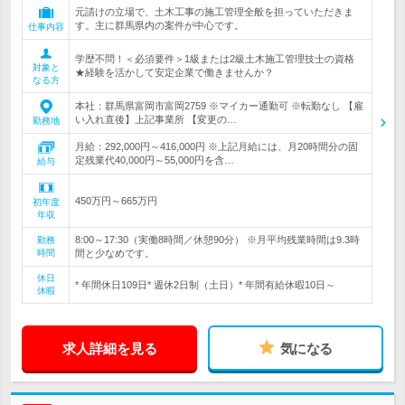
元請けの立場で、土木工事の施工管理全般を担っていただきま
す。主に群馬県内の案件が中心です。
仕事内容
学歴不問！＜必須要件＞1級または2級土木施工管理技士の資格
対象と
★経験を活かして安定企業で働きませんか？
なる方
本社：群馬県富岡市富岡2759 ※マイカー通勤可 ※転勤なし 【雇
い入れ直後】上記事業所 【変更の…
勤務地
月給：292,000円～416,000円 ※上記月給には、月20時間分の固
定残業代40,000円～55,000円を含…
給与
450万円～665万円
初年度
年収
8:00～17:30（実働8時間／休憩90分） ※月平均残業時間は9.3時
勤務
時間
間と少なめです。
休日
* 年間休日109日* 週休2日制（土日）* 年間有給休暇10日～
休暇
求人詳細を見る
気になる