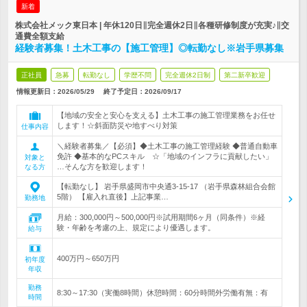
新着
株式会社メック東日本 | 年休120日∥完全週休2日∥各種研修制度が充実♪∥交
通費全額支給
経験者募集！土木工事の【施工管理】◎転勤なし※岩手県募集
正社員
急募
転勤なし
学歴不問
完全週休2日制
第二新卒歓迎
情報更新日：2026/05/29
終了予定日：
2026/09/17
【地域の安全と安心を支える】土木工事の施工管理業務をお任せ
します！☆斜面防災や地すべり対策
仕事内容
＼経験者募集／【必須】◆土木工事の施工管理経験 ◆普通自動車
免許 ◆基本的なPCスキル ☆「地域のインフラに貢献したい」
対象と
…そんな方を歓迎します！
なる方
【転勤なし】 岩手県盛岡市中央通3-15-17 （岩手県森林組合会館
5階） 【雇入れ直後】上記事業…
勤務地
月給：300,000円～500,000円※試用期間6ヶ月（同条件）※経
験・年齢を考慮の上、規定により優遇します。
給与
400万円～650万円
初年度
年収
勤務
8:30～17:30（実働8時間）休憩時間：60分時間外労働有無：有
時間