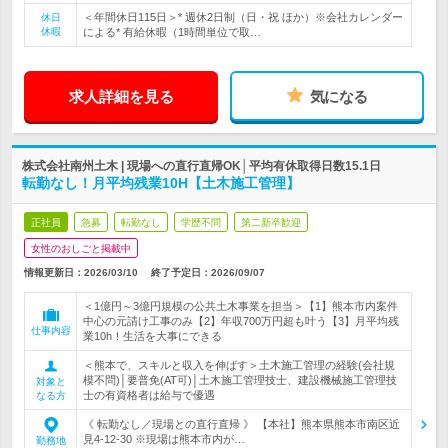
＜年間休日115日＞* 週休2日制（日・祝 ほか）※会社カレンダー
休日
休暇
による* 有給休暇（1時間単位で取…
求人詳細を見る
気になる
株式会社南州土木 | 現場への直行直帰OK│平均有休取得日数15.1日
転勤なし！月平均残業10H【土木施工管理】
正社員
急募
転勤なし
学歴不問
第二新卒歓迎
女性のおしごと掲載中
情報更新日：2026/03/10
終了予定日：
2026/09/07
＜1億円～3億円規模の公共土木事業を担当＞【1】熊本市内案件
中心の元請け工事のみ【2】年収700万円超も叶う【3】月平均残
仕事内容
業10h！生活を大事にできる
＜熊本で、スキルと収入を伸ばす＞土木施工管理の経験(会社規
模不問)│要普免(AT可)│土木施工管理技士、建設機械施工管理技
対象と
士の有資格者は給与で優遇
なる方
《 転勤なし／現場との直行直帰 》 【本社】熊本県熊本市南区近
見4-12-30 ※現場は熊本市内が…
勤務地