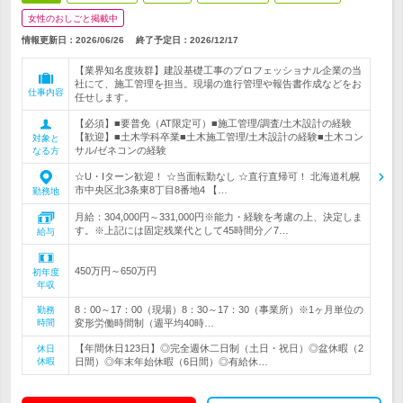
女性のおしごと掲載中
情報更新日：2026/06/26
終了予定日：
2026/12/17
【業界知名度抜群】建設基礎工事のプロフェッショナル企業の当
社にて、施工管理を担当。現場の進行管理や報告書作成などをお
仕事内容
任せします。
【必須】■要普免（AT限定可）■施工管理/調査/土木設計の経験
【歓迎】■土木学科卒業■土木施工管理/土木設計の経験■土木コン
対象と
サル/ゼネコンの経験
なる方
☆U・Iターン歓迎！ ☆当面転勤なし ☆直行直帰可！ 北海道札幌
市中央区北3条東8丁目8番地4 【…
勤務地
月給：304,000円～331,000円※能力・経験を考慮の上、決定しま
す。※上記には固定残業代として45時間分／7…
給与
450万円～650万円
初年度
年収
8：00～17：00（現場）8：30～17：30（事業所）※1ヶ月単位の
勤務
時間
変形労働時間制（週平均40時…
【年間休日123日】◎完全週休二日制（土日・祝日）◎盆休暇（2
休日
休暇
日間）◎年末年始休暇（6日間）◎有給休…