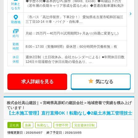
◆学歴不問◆基本的なPC操作（Word、Excel）◆40歳以下の方
対象と
（若年層の長期キャリア形成を図るため）◆普通自動車運転免許
なる方
〈市バス「高辻停留所」下車2分！〉 愛知県名古屋市昭和区福江
三丁目10-14 ※車・バイク・自転車…
勤務地
月給：25万円～40万円※試用期間3ヶ月あり(待遇に変更なし)
給与
勤務
8:00～17:00（実働8時間）昼休憩：60分時間外労働有無：有
時間
週休2日制（土日祝休み、会社カレンダーによる）■年間休日日数
休日
休暇
124日※現場都合で休日出勤の場合あり、…
求人詳細を見る
気になる
株式会社高山建設 | ＜宮崎県高原町の建設会社＞地域密着で実績を積み上げ
ています！
【土木施工管理】直行直帰OK！転勤なし◆2級土木施工管理技士
正社員
急募
転勤なし
学歴不問
完全週休2日制
情報更新日：2026/04/07
終了予定日：
2026/10/05