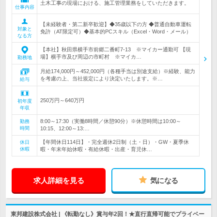
土木工事の現場における、施工管理業務をしていただきます。
仕事内容
【未経験者・第二新卒歓迎】◆35歳以下の方 ◆普通自動車運転
対象と
免許（AT限定可）◆基本的PCスキル（Excel・Word・メール）
なる方
【本社】秋田県横手市前郷二番町7-13 ※マイカー通勤可 【現
場】横手市及び周辺の市町村 ※マイカ…
勤務地
月給174,000円～452,000円（各種手当は別途支給）※経験、能力
を考慮の上、当社規定により決定いたします。※…
給与
250万円～640万円
初年度
年収
8:00～17:30（実働8時間／休憩90分）※休憩時間は10:00～
勤務
時間
10:15、12:00～13:…
【年間休日114日】・完全週休2日制（土・日）・GW・夏季休
休日
休暇
暇・年末年始休暇・有給休暇・出産・育児休…
求人詳細を見る
気になる
東邦建設株式会社 | 《転勤なし》賞与年2回！★直行直帰可能でプライベー