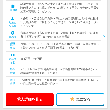
橋梁や河川、道路などの土木工事の施工管理をお任せします。経
験の浅い方には先輩の補佐からお願いする予定。安全かつ円滑な
仕事内容
施工を実現してください。
＜必須＞▼普通自動車免許▼2級土木施工管理技士 ◎地域に根付
いた施設の施工に携わることができる、やりがいのおおきいポジ
対象と
ションです！
なる方
宮崎県西諸県郡高原町大字広原152番地 【雇入れ直後】上記事業
所 【変更の範囲】会社の定める各事業所
勤務地
月給278,000円～310,000円＋諸手当※経験・年齢・能力を考慮し
て決定いたします※試用期間3か月あり（条件変…
給与
364万円～464万円
初年度
年収
＜1ヶ月単位の変形労働時間制（週平均労働時間35時間48分）＞
勤務
時間
標準時間労働帯:8:00～17:00（…
* 週休2日制（土日）* 夏季休暇* 年末年始休暇※年間休日113日※
休日
休暇
休日出勤の場合は振替休日あり
求人詳細を見る
気になる