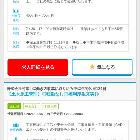
上、 当社の規定に応じて優遇いたします。
給与
400万円～700万円
初年度
年収
7：30～17：00※原則定時退社。 残業はあっても月平均5時間
勤務
時間
以内です。
◆完全週休2日制（土日休み）◆祝日◆年末年始休暇◆有給休暇
休日
休暇
※年平均10日以上取得しています----…
求人詳細を見る
気になる
株式会社竹常 | ◎働き方改革に取り組み中◎年間休日124日
【土木施工管理】◎転勤なし◎福利厚生充実◎
正社員
転勤なし
学歴不問
情報更新日：2026/03/06
終了予定日：
2026/09/03
工事現場にて工程や安全の管理、工事見積書・工事書類（CAD・
エクセル使用）の作成等をお任せいたします。
仕事内容