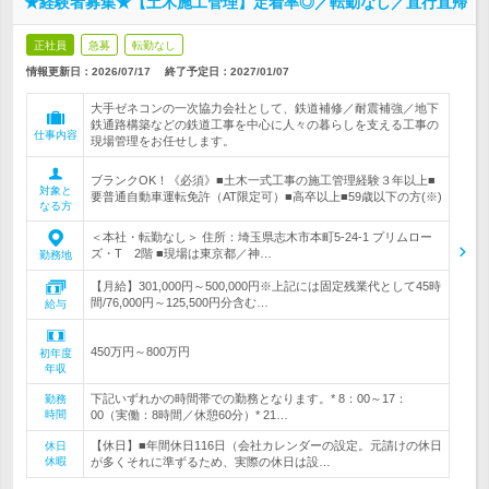
★経験者募集★【土木施工管理】定着率◎／転勤なし／直行直帰
正社員
急募
転勤なし
情報更新日：2026/07/17
終了予定日：
2027/01/07
大手ゼネコンの一次協力会社として、鉄道補修／耐震補強／地下
鉄通路構築などの鉄道工事を中心に人々の暮らしを支える工事の
仕事内容
現場管理をお任せします。
ブランクOK！《必須》■土木一式工事の施工管理経験３年以上■
対象と
要普通自動車運転免許（AT限定可）■高卒以上■59歳以下の方(※)
なる方
＜本社・転勤なし＞ 住所：埼玉県志木市本町5-24-1 プリムロー
ズ・T 2階 ■現場は東京都／神…
勤務地
【月給】301,000円～500,000円※上記には固定残業代として45時
間/76,000円～125,500円分含む…
給与
450万円～800万円
初年度
年収
下記いずれかの時間帯での勤務となります。* 8：00～17：
勤務
時間
00（実働：8時間／休憩60分）* 21…
【休日】■年間休日116日（会社カレンダーの設定。元請けの休日
休日
休暇
が多くそれに準ずるため、実際の休日は設…