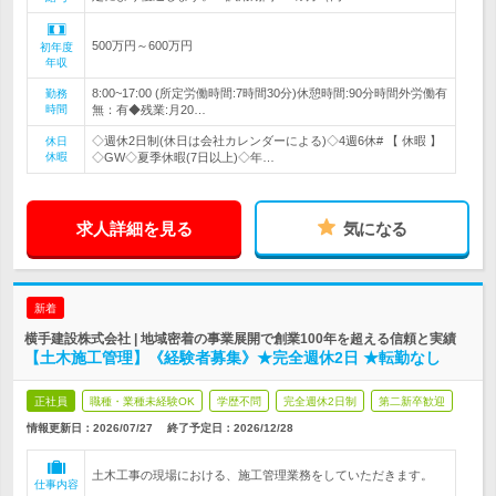
500万円～600万円
初年度
年収
8:00~17:00 (所定労働時間:7時間30分)休憩時間:90分時間外労働有
勤務
時間
無：有◆残業:月20…
◇週休2日制(休日は会社カレンダーによる)◇4週6休# 【 休暇 】
休日
休暇
◇GW◇夏季休暇(7日以上)◇年…
求人詳細を見る
気になる
新着
横手建設株式会社 | 地域密着の事業展開で創業100年を超える信頼と実績
【土木施工管理】《経験者募集》★完全週休2日 ★転勤なし
正社員
職種・業種未経験OK
学歴不問
完全週休2日制
第二新卒歓迎
情報更新日：2026/07/27
終了予定日：
2026/12/28
土木工事の現場における、施工管理業務をしていただきます。
仕事内容