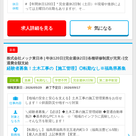
# 【年間休日120日】* 完全週休2日制（土日）※現場や進捗によ
休日
休暇
っては土曜日の出勤もありますが、そ…
求人詳細を見る
気になる
新着
株式会社メック東日本 | 年休120日∥完全週休2日∥各種研修制度が充実♪∥交
通費全額支給
経験者募集！土木工事の【施工管理】◎転勤なし※福島県募集
正社員
急募
転勤なし
学歴不問
完全週休2日制
第二新卒歓迎
情報更新日：2026/05/29
終了予定日：
2026/09/17
【地域の安全と安心を支える】土木工事の施工管理業務をお任せ
します！☆斜面防災や地すべり対策
仕事内容
＼経験者募集／【必須】◆土木工事の施工管理経験 ◆普通自動車
免許 ◆基本的なPCスキル ☆「地域のインフラに貢献したい」
対象と
…そんな方を歓迎します！
なる方
【転勤なし】 福島県福島市北五老内町1-3 （福島法曹ビル5階）
【雇入れ直後】上記事業所 【変更…
勤務地