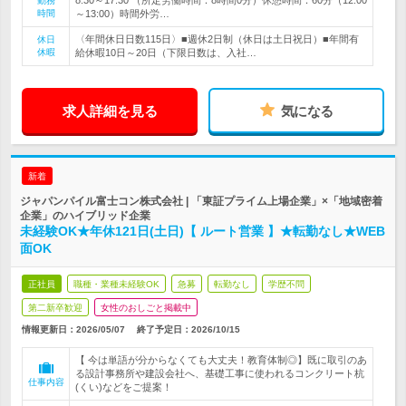
8:30～17:30 （所定労働時間：8時間0分）休憩時間：60分（12:00
勤務
時間
～13:00）時間外労…
〈年間休日日数115日〉■週休2日制（休日は土日祝日）■年間有
休日
休暇
給休暇10日～20日（下限日数は、入社…
求人詳細を見る
気になる
新着
ジャパンパイル富士コン株式会社 | 「東証プライム上場企業」×「地域密着
企業」のハイブリッド企業
未経験OK★年休121日(土日)【 ルート営業 】★転勤なし★WEB
面OK
正社員
職種・業種未経験OK
急募
転勤なし
学歴不問
第二新卒歓迎
女性のおしごと掲載中
情報更新日：2026/05/07
終了予定日：
2026/10/15
【 今は単語が分からなくても大丈夫！教育体制◎】既に取引のあ
る設計事務所や建設会社へ、基礎工事に使われるコンクリート杭
仕事内容
(くい)などをご提案！