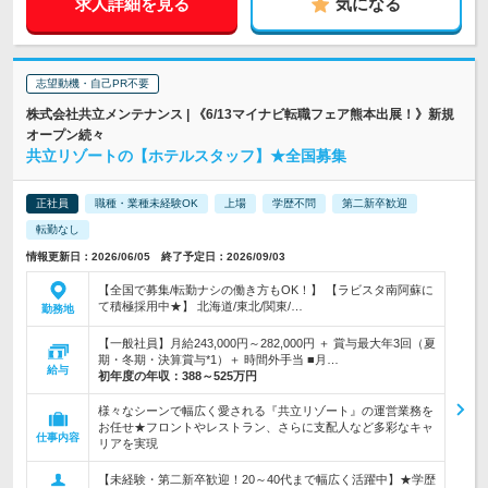
求人詳細を見る
気になる
志望動機・自己PR不要
株式会社共立メンテナンス | 《6/13マイナビ転職フェア熊本出展！》新規
オープン続々
共立リゾートの【ホテルスタッフ】★全国募集
正社員
職種・業種未経験OK
上場
学歴不問
第二新卒歓迎
転勤なし
情報更新日：2026/06/05 終了予定日：2026/09/03
【全国で募集/転勤ナシの働き方もOK！】 【ラビスタ南阿蘇に
て積極採用中★】 北海道/東北/関東/…
勤務地
【一般社員】月給243,000円～282,000円 ＋ 賞与最大年3回（夏
期・冬期・決算賞与*1）＋ 時間外手当 ■月…
給与
初年度の年収：
388～525万円
様々なシーンで幅広く愛される『共立リゾート』の運営業務を
お任せ★フロントやレストラン、さらに支配人など多彩なキャ
仕事内容
リアを実現
【未経験・第二新卒歓迎！20～40代まで幅広く活躍中】★学歴