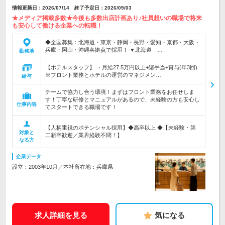
情報更新日：2026/07/14 終了予定日：2026/09/03
★メディア掲載多数★今後も多数出店計画あり♪社員想いの職場で将来
も安心して働ける企業への転職！
◆全国募集：北海道・東京・静岡・長野・愛知・京都・大阪・
兵庫・岡山・沖縄各拠点で採用！ ▼北海道 …
勤務地
【ホテルスタッフ】 ・月給27.5万円以上+諸手当+賞与(年3回)
※フロント業務とホテルの運営のマネジメン…
給与
チームで協力し合う環境！まずはフロント業務をお任せしま
す！丁寧な研修とマニュアルがあるので、未経験の方も安心し
仕事内容
てスタートできる職場です！
【人柄重視のポテンシャル採用】◆高卒以上 ◆【未経験・第
対象と
二新卒歓迎／業界経験不問！】
なる方
企業データ
設立：2003年10月／本社所在地：兵庫県
求人詳細を見る
気になる