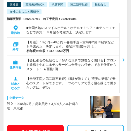
正社員
業種未経験OK
学歴不問
第二新卒歓迎
転勤なし
女性のおしごと掲載中
情報更新日：2026/07/10 終了予定日：2026/10/08
■全国各地のスマイルホテル・ホテルエミシア・ホテルエノエ
などで募集！ ※希望を考慮の上、決定します…
勤務地
【月給】 18万円～40万円＋各種手当＋賞与年2回 ※経験など
を考慮の上、決定します。 ※試用期間3ヶ月（…
給与
初年度の年収：
312～550万円
【会社都合の転勤なし／好きな場所で無理なく働ける】フロン
ト業務を中心にホテルサービス全般をお任せ。できる仕事から
仕事内容
スタート！ ★面接1回
【学歴不問／第二新卒歓迎】経験が浅くても“充実の研修”で安
心のスタートができます。一つのエリアで長く腰を据えて働き
対象と
たい方は、ぜひ♪
なる方
企業データ
設立：2005年7月／従業員数：3,500人／本社所在
地：東京都