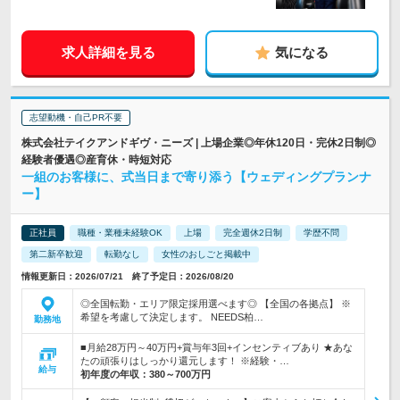
求人詳細を見る
気になる
志望動機・自己PR不要
株式会社テイクアンドギヴ・ニーズ | 上場企業◎年休120日・完休2日制◎
経験者優遇◎産育休・時短対応
一組のお客様に、式当日まで寄り添う【ウェディングプランナ
ー】
正社員
職種・業種未経験OK
上場
完全週休2日制
学歴不問
第二新卒歓迎
転勤なし
女性のおしごと掲載中
情報更新日：2026/07/21 終了予定日：2026/08/20
◎全国転勤・エリア限定採用選べます◎ 【全国の各拠点】 ※
希望を考慮して決定します。 NEEDS柏…
勤務地
■月給28万円～40万円+賞与年3回+インセンティブあり ★あな
たの頑張りはしっかり還元します！ ※経験・…
給与
初年度の年収：
380～700万円