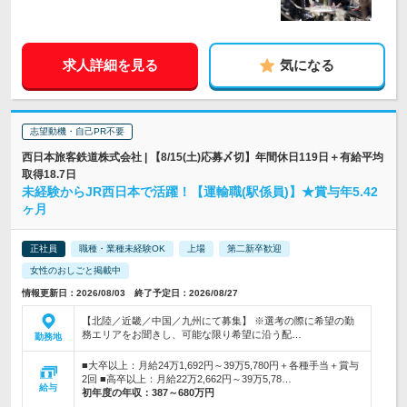
求人詳細を見る
気になる
志望動機・自己PR不要
西日本旅客鉄道株式会社 | 【8/15(土)応募〆切】年間休日119日＋有給平均
取得18.7日
未経験からJR西日本で活躍！【運輸職(駅係員)】★賞与年5.42
ヶ月
正社員
職種・業種未経験OK
上場
第二新卒歓迎
女性のおしごと掲載中
情報更新日：2026/08/03 終了予定日：2026/08/27
【北陸／近畿／中国／九州にて募集】 ※選考の際に希望の勤
務エリアをお聞きし、可能な限り希望に沿う配…
勤務地
■大卒以上：月給24万1,692円～39万5,780円＋各種手当＋賞与
2回 ■高卒以上：月給22万2,662円～39万5,78…
給与
初年度の年収：
387～680万円