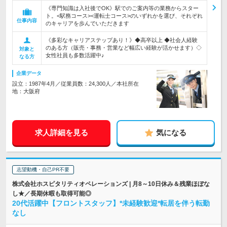
《専門知識は入社後でOK》駅でのご案内等の業務からスター
ト。<駅務コース><運転士コース>のいずれかを選び、それぞれ
仕事内容
のキャリアを歩んでいただきます
《多彩なキャリアステップあり！》◆高卒以上 ◆社会人経験
のある方（販売・事務・営業など幅広い経験が活かせます）◇
対象と
女性社員も多数活躍中♪
なる方
企業データ
設立：1987年4月／従業員数：24,300人／本社所在
地：大阪府
求人詳細を見る
気になる
志望動機・自己PR不要
株式会社ホスピタリティオペレーションズ | 月8～10日休み＆残業ほぼな
し★／長期休暇も取得可能◎
20代活躍中【フロントスタッフ】*未経験歓迎*転居を伴う転勤
なし