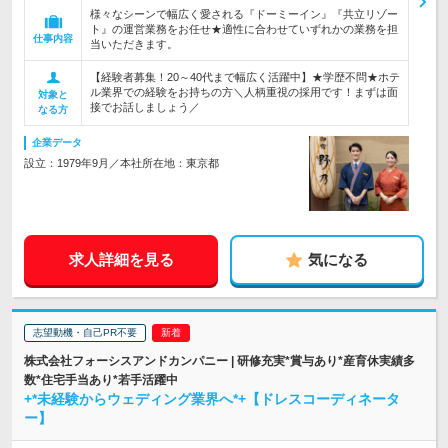
様々なシーンで幅広く愛される『ドーミーイン』『共立リゾー
ト』の運営業務をお任せ★適性に合わせていずれかの業務を担
仕事内容
当いただきます。
【経験者募集！20～40代まで幅広く活躍中】★学歴不問★ホテ
ル業界での経験をお持ちの方＼人柄重視の採用です！まずは面
対象と
接でお話しましょう／
なる方
企業データ
設立：1979年9月／本社所在地：東京都
求人詳細を見る
気になる
志望動機・自己PR不要
株式会社フォーシスアンドカンパニー | 研修充実*賞与あり*産育休実績多
数*住宅手当あり*若手活躍中
+*未経験からウェディング業界へ*+【ドレスコーディネータ
ー】