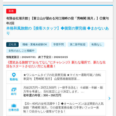
有限会社湖月館 | 【富士山が望める河口湖畔の宿「秀峰閣 湖月」】◎賞与
年2回
本格和風旅館の【接客スタッフ】◆個室の寮完備 ◆まかないあ
り
正社員
職種・業種未経験OK
学歴不問
第二新卒歓迎
転勤なし
女性のおしごと掲載中
情報更新日：2026/07/31 終了予定日：2026/10/15
《歴史ある旅館で”おもてなし”にチャレンジ》新たな場所で、新たな生
活をスタートさせたい方にも最適！
★ワンルームタイプの社員寮完備 ★マイカー通勤可能／自転
車貸与 【秀峰閣 湖月】 山梨県南都留郡富…
勤務地
月給25万円～29万2,500円（一律手当含む） ※経験・年齢・能
力等を考慮し、当社規定により決定します。 …
給与
初年度の年収：
300～350万円
【20～40代の女性活躍中！】◆オールシーズンほぼ満室の人気
旅館『秀峰閣 湖月』での接客業務全般 ◎手厚いフォロー体
仕事内容
制！◎自分らしい接客ができる！