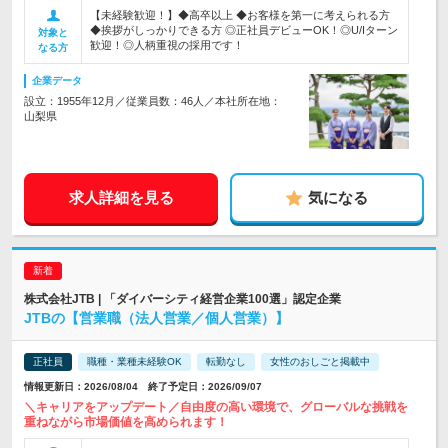
【未経験歓迎！】◆高卒以上 ◆お客様を第一に考えられる方
◆挨拶がしっかりできる方 ◎正社員デビューOK！◎U/Iターン
対象と
歓迎！◎人柄重視の採用です！
なる方
企業データ
設立：1955年12月／従業員数：46人／本社所在地：
山梨県
求人詳細を見る
気になる
株式会社JTB | 「ダイバーシティ経営企業100選」認定企業
JTBの【営業職（法人営業／個人営業）】
正社員
職種・業種未経験OK
転勤なし
女性のおしごと掲載中
情報更新日：2026/08/04 終了予定日：2026/09/07
＼キャリアをアップデート／自由度の高い環境で、グローバルな挑戦を
重ねながら市場価値を高められます！