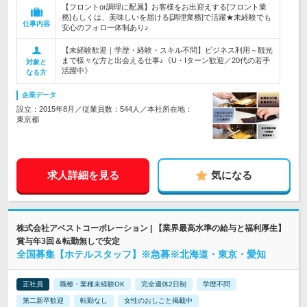
【フロントor調理に配属】お客様をお出迎えする[フロント業
務]もしくは、美味しいを届ける[調理業務]で活躍★未経験でも
仕事内容
安心のフォロー体制あり♪
【未経験歓迎｜学歴・経験・スキル不問】ビジネス利用～観光
まで様々な方と出会える仕事♪《U・Iターン歓迎／20代の若手
対象と
活躍中》
なる方
企業データ
設立：2015年8月／従業員数：544人／本社所在地：
東京都
求人詳細を見る
気になる
株式会社アベストコーポレーション | 【業界最高水準の給与と福利厚生】
賞与年3回＆転勤無しで安定
全国募集【ホテルスタッフ】※急募※北海道・東京・愛知
正社員
職種・業種未経験OK
完全週休2日制
学歴不問
第二新卒歓迎
転勤なし
女性のおしごと掲載中