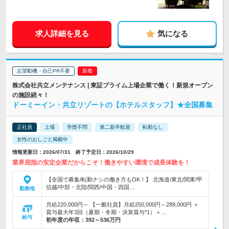
求人詳細を見る
気になる
志望動機・自己PR不要
株式会社共立メンテナンス | 東証プライム上場企業で働く！新規オープン
の施設続々！
ドーミーイン・共立リゾートの【ホテルスタッフ】★全国募集
正社員
上場
学歴不問
第二新卒歓迎
転勤なし
女性のおしごと掲載中
情報更新日：2026/07/31 終了予定日：2026/10/29
業界屈指の安定企業だからこそ！働きやすい環境で成長体験を！
【全国で募集/転勤ナシの働き方もOK！】 北海道/東北/関東/甲
信越/中部・北陸/関西/中国・四国…
勤務地
月給220,000円～ 【一般社員】月給250,000円～289,000円 ＋
賞与最大年3回（夏期・冬期・決算賞与*1）＋…
給与
初年度の年収：
392～536万円