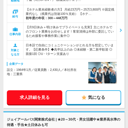
勤務地
【ホテル業未経験者の方】 月給23万円～25万3,800円 ※固定残
業代なし（残業代は別途100％支給） 【ホテ…
給与
初年度の年収：
300～448万円
【月9日休み＋明け休みでプライベートも充実】主にホテルで
のフロント業務をお任せします！客室清掃は外部に委託してい
仕事内容
るため接客や事務作業に集中◎
日本語で自由にコミュニケーションがとれる方を想定していま
す。【応募条件】◆高卒以上のみ ◎未経験・第二新卒歓迎 ◎
対象と
面接1回 ◎U・Iターン支援あり
なる方
企業データ
設立：1964年1月／従業員数：2,430人／本社所在
地：三重県
求人詳細を見る
気になる
ジェイアールバス関東株式会社 | ★20～30代・男女活躍中★業界高水準の
待遇・手当★土日休みも可