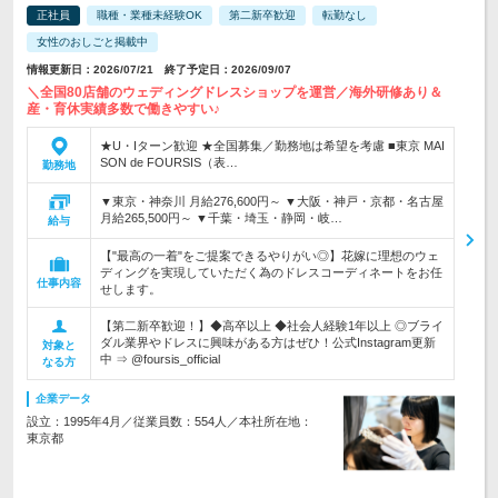
正社員
職種・業種未経験OK
第二新卒歓迎
転勤なし
女性のおしごと掲載中
情報更新日：2026/07/21 終了予定日：2026/09/07
＼全国80店舗のウェディングドレスショップを運営／海外研修あり＆
産・育休実績多数で働きやすい♪
★U・Iターン歓迎 ★全国募集／勤務地は希望を考慮 ■東京 MAI
SON de FOURSIS（表…
勤務地
▼東京・神奈川 月給276,600円～ ▼大阪・神戸・京都・名古屋
月給265,500円～ ▼千葉・埼玉・静岡・岐…
給与
【"最高の一着"をご提案できるやりがい◎】花嫁に理想のウェ
ディングを実現していただく為のドレスコーディネートをお任
仕事内容
せします。
【第二新卒歓迎！】◆高卒以上 ◆社会人経験1年以上 ◎ブライ
ダル業界やドレスに興味がある方はぜひ！公式Instagram更新
対象と
中 ⇒ @foursis_official
なる方
企業データ
設立：1995年4月／従業員数：554人／本社所在地：
東京都