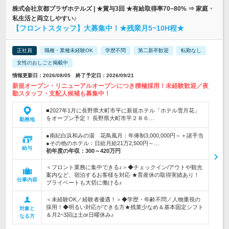
株式会社京都プラザホテルズ | ★賞与3回 ★有給取得率70~80% ⇒ 家庭・
私生活と両立しやすい♪
【フロントスタッフ】大募集中！★残業月5~10H程★
正社員
職種・業種未経験OK
学歴不問
第二新卒歓迎
転勤なし
女性のおしごと掲載中
情報更新日：2026/08/05 終了予定日：2026/09/21
新規オープン・リニューアルオープンにつき積極採用！未経験歓迎／夜
勤スタッフ・支配人候補も募集中！
■2027年1月に長野県大町市平に新規ホテル「ホテル雪月花」
をオープン予定！ 長野県大町市平２８６…
勤務地
●南紀白浜和みの湯 花鳥風月：年俸制3,000,000円～＋諸手当
●その他のホテル：日給月給21万2,500円～…
給与
初年度の年収：
300～420万円
＜フロント業務に集中できる♪＞◆チェックイン/アウトや観光
案内など、宿泊するお客様を対応 ★育産休の取得実績あり！
仕事内容
プライベートも大切に働ける♪
＜未経験OK／経験者優遇！＞◆学歴・年齢不問／人物重視の
採用！◆明るい対応ができる方★残業少なめ＆基本固定シフト
対象と
＆月2~3回は土or日曜休み♪
なる方