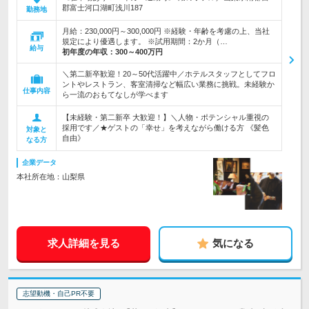
郡富士河口湖町浅川187
勤務地
月給：230,000円～300,000円 ※経験・年齢を考慮の上、当社
規定により優遇します。 ※試用期間：2か月（…
給与
初年度の年収：
300～400万円
＼第二新卒歓迎！20～50代活躍中／ホテルスタッフとしてフロ
ントやレストラン、客室清掃など幅広い業務に挑戦。未経験か
仕事内容
ら一流のおもてなしが学べます
【未経験・第二新卒 大歓迎！】＼人物・ポテンシャル重視の
採用です／★ゲストの「幸せ」を考えながら働ける方 《髪色
対象と
自由》
なる方
企業データ
本社所在地：山梨県
求人詳細を見る
気になる
志望動機・自己PR不要