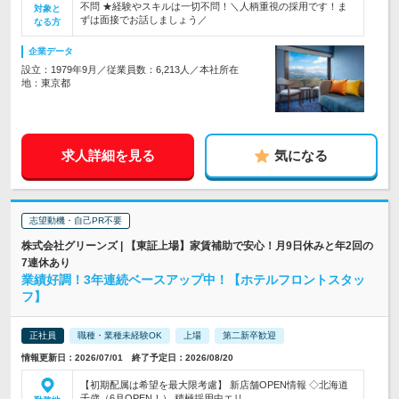
不問 ★経験やスキルは一切不問！＼人柄重視の採用です！ま
対象と
ずは面接でお話しましょう／
なる方
企業データ
設立：1979年9月／従業員数：6,213人／本社所在
地：東京都
求人詳細を見る
気になる
志望動機・自己PR不要
株式会社グリーンズ | 【東証上場】家賃補助で安心！月9日休みと年2回の
7連休あり
業績好調！3年連続ベースアップ中！【ホテルフロントスタッ
フ】
正社員
職種・業種未経験OK
上場
第二新卒歓迎
情報更新日：2026/07/01 終了予定日：2026/08/20
【初期配属は希望を最大限考慮】 新店舗OPEN情報 ◇北海道
千歳（6月OPEN！） 積極採用中エリ…