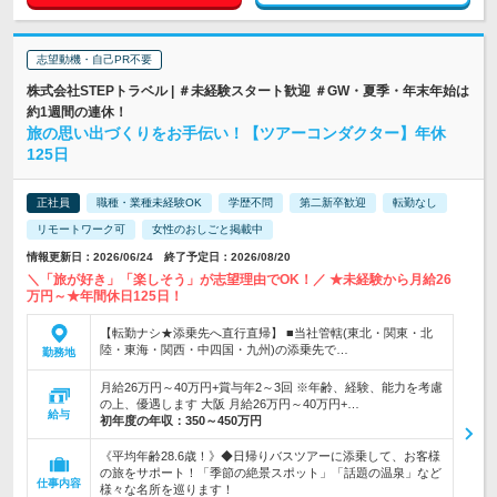
志望動機・自己PR不要
株式会社STEPトラベル | ＃未経験スタート歓迎 ＃GW・夏季・年末年始は
約1週間の連休！
旅の思い出づくりをお手伝い！【ツアーコンダクター】年休
125日
正社員
職種・業種未経験OK
学歴不問
第二新卒歓迎
転勤なし
リモートワーク可
女性のおしごと掲載中
情報更新日：2026/06/24 終了予定日：2026/08/20
＼「旅が好き」「楽しそう」が志望理由でOK！／ ★未経験から月給26
万円～★年間休日125日！
【転勤ナシ★添乗先へ直行直帰】 ■当社管轄(東北・関東・北
陸・東海・関西・中四国・九州)の添乗先で…
勤務地
月給26万円～40万円+賞与年2～3回 ※年齢、経験、能力を考慮
の上、優遇します 大阪 月給26万円～40万円+…
給与
初年度の年収：
350～450万円
《平均年齢28.6歳！》◆日帰りバスツアーに添乗して、お客様
の旅をサポート！「季節の絶景スポット」「話題の温泉」など
仕事内容
様々な名所を巡ります！