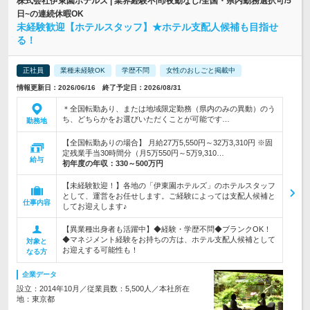
株式会社伊東園ホテルズ | 業界経験不問/夜勤なし/全国・県内勤務選択可/5
日~の連続休暇OK
未経験歓迎【ホテルスタッフ】★ホテル支配人候補も目指せ
る！
正社員
業種未経験OK
学歴不問
女性のおしごと掲載中
情報更新日：2026/06/16 終了予定日：2026/08/31
＊全国転勤あり、または地域限定勤務（県内のみの異動）のう
ち、どちらかをお選びいただくことが可能です…
勤務地
【全国転勤ありの場合】 月給27万5,550円～32万3,310円 ※固
定残業手当30時間分（月5万550円～5万9,310…
給与
初年度の年収：
330～500万円
【未経験歓迎！】各地の「伊東園ホテルズ」のホテルスタッフ
として、運営をお任せします。ご経験によっては支配人候補と
仕事内容
してお迎えします♪
【異業種出身者も活躍中】◆経験・学歴不問◆ブランクOK！
◆マネジメント経験をお持ちの方は、ホテル支配人候補として
対象と
お迎えする可能性も！
なる方
企業データ
設立：2014年10月／従業員数：5,500人／本社所在
地：東京都