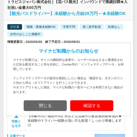
トラビスジャパン株式会社 | 【花バス観光】インバウンドで業績好調★入
社祝い金最大60万円
【観光バスドライバー】未経験から月給28万円～★未経験OK
正社員
職種・業種未経験OK
学歴不問
第二新卒歓迎
転勤なし
女性のおしごと掲載中
情報更新日：2026/06/30 終了予定日：2026/08/31
＼月収40万円も可能！希望休もOK／プライベートと仕事を両立でき
マイナビ転職からのお知らせ
る！働きやすさが自慢です♪
マイナビ転職では、サイトの継続的な改善や、ユーザーのみなさまに最適化され
【本社】 長野県上伊那郡箕輪町中箕輪8295-5 ※マイカー通勤
た広告を配信すること等を目的に、Cookie等の「インフォマティブデータ」を利
OK ※U・Iターン歓迎
勤務地
用しています。
月給 28万円～40万円 ＋ 各種手当 ＋ 賞与年2回 ※経験・年
インフォマティブデータの提供を無効にしたい場合は「確認する」ボタンのリン
齢・能力を考慮のうえ、当社規定により決定し…
ク先から停止（オプトアウト）を行うことができます。
給与
初年度の年収：
380～500万円
※オプトアウトをした場合、マイナビ転職の一部サービスを利用できない場合が
あります。
＼お客様の楽しい思い出作りをサポート／バスツアーを運行す
る当社にて、小型～大型バスのドライバー業務をお任せします
仕事内容
閉じる
確認する
★資格取得制度あり
【年齢不問／職歴不問】男女とも活躍中◎要普通自動車免許★
未経験やドライバー経験が浅い方も歓迎！しっかり研修します
対象と
◎
なる方
企業データ