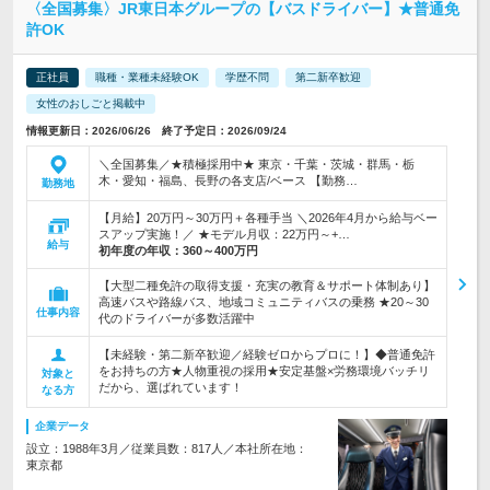
〈全国募集〉JR東日本グループの【バスドライバー】★普通免
許OK
正社員
職種・業種未経験OK
学歴不問
第二新卒歓迎
女性のおしごと掲載中
情報更新日：2026/06/26 終了予定日：2026/09/24
＼全国募集／★積極採用中★ 東京・千葉・茨城・群馬・栃
木・愛知・福島、長野の各支店/ベース 【勤務…
勤務地
【月給】20万円～30万円＋各種手当 ＼2026年4月から給与ベー
スアップ実施！／ ★モデル月収：22万円～+…
給与
初年度の年収：
360～400万円
【大型二種免許の取得支援・充実の教育＆サポート体制あり】
高速バスや路線バス、地域コミュニティバスの乗務 ★20～30
仕事内容
代のドライバーが多数活躍中
【未経験・第二新卒歓迎／経験ゼロからプロに！】◆普通免許
をお持ちの方★人物重視の採用★安定基盤×労務環境バッチリ
対象と
だから、選ばれています！
なる方
企業データ
設立：1988年3月／従業員数：817人／本社所在地：
東京都