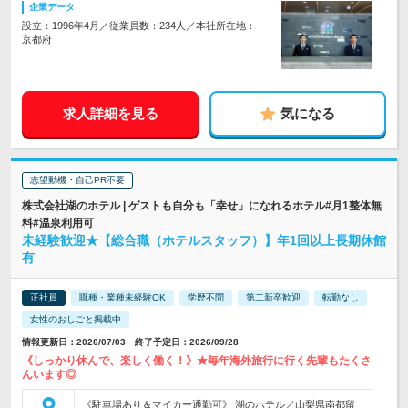
企業データ
設立：1996年4月／従業員数：234人／本社所在地：
京都府
求人詳細を見る
気になる
志望動機・自己PR不要
株式会社湖のホテル | ゲストも自分も「幸せ」になれるホテル#月1整体無
料#温泉利用可
未経験歓迎★【総合職（ホテルスタッフ）】年1回以上長期休館
有
正社員
職種・業種未経験OK
学歴不問
第二新卒歓迎
転勤なし
女性のおしごと掲載中
情報更新日：2026/07/03 終了予定日：2026/09/28
《しっかり休んで、楽しく働く！》★毎年海外旅行に行く先輩もたくさ
んいます◎
《駐車場あり＆マイカー通勤可》 湖のホテル／山梨県南都留