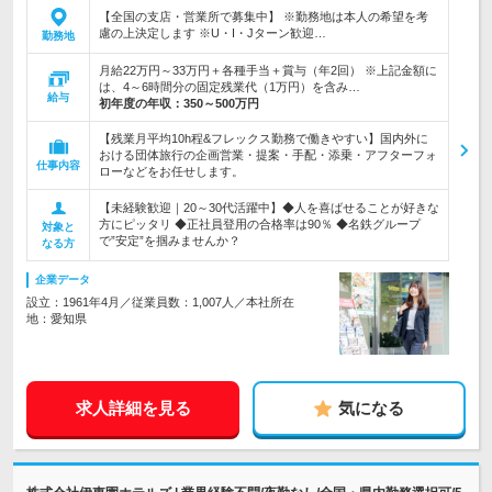
【全国の支店・営業所で募集中】 ※勤務地は本人の希望を考
慮の上決定します ※U・I・Jターン歓迎…
勤務地
月給22万円～33万円＋各種手当＋賞与（年2回） ※上記金額に
は、4～6時間分の固定残業代（1万円）を含み…
給与
初年度の年収：
350～500万円
【残業月平均10h程&フレックス勤務で働きやすい】国内外に
おける団体旅行の企画営業・提案・手配・添乗・アフターフォ
仕事内容
ローなどをお任せします。
【未経験歓迎｜20～30代活躍中】◆人を喜ばせることが好きな
方にピッタリ ◆正社員登用の合格率は90％ ◆名鉄グループ
対象と
で”安定”を掴みませんか？
なる方
企業データ
設立：1961年4月／従業員数：1,007人／本社所在
地：愛知県
求人詳細を見る
気になる