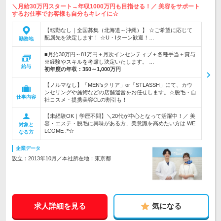
＼月給30万円スタート→年収1000万円も目指せる！／ 美容をサポート
するお仕事でお客様も自分もキレイに☆
【転勤なし｜全国募集（北海道～沖縄）】 ☆ご希望に応じて
配属先を決定します！ ☆U・Iターン歓迎！…
勤務地
■月給30万円～81万円＋月次インセンティブ＋各種手当＋賞与
※経験やスキルを考慮し決定いたします。 …
給与
初年度の年収：
350～1,000万円
【ノルマなし】「MEN'sクリア」or「STLASSH」にて、カウ
ンセリングや施術などの店舗運営をお任せします。☆脱毛・自
仕事内容
社コスメ・提携美容CLの割引も！
【未経験OK｜学歴不問】＼20代が中心となって活躍中！／ 美
容・エステ・脱毛に興味がある方、美意識を高めたい方は WE
対象と
LCOME .*☆
なる方
企業データ
設立：2013年10月／本社所在地：東京都
求人詳細を見る
気になる