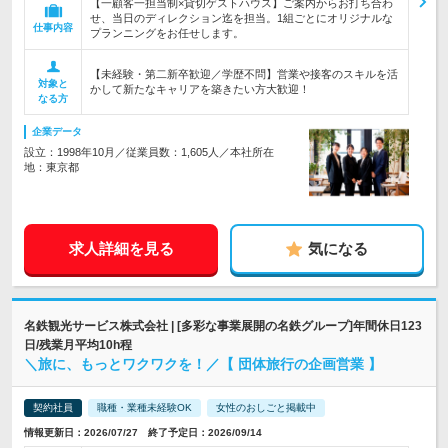
【一顧客一担当制×貸切ゲストハウス】ご案内からお打ち合わ
せ、当日のディレクション迄を担当。1組ごとにオリジナルな
仕事内容
プランニングをお任せします。
【未経験・第二新卒歓迎／学歴不問】営業や接客のスキルを活
対象と
かして新たなキャリアを築きたい方大歓迎！
なる方
企業データ
設立：1998年10月／従業員数：1,605人／本社所在
地：東京都
求人詳細を見る
気になる
名鉄観光サービス株式会社 | [多彩な事業展開の名鉄グループ]年間休日123
日/残業月平均10h程
＼旅に、もっとワクワクを！／【 団体旅行の企画営業 】
契約社員
職種・業種未経験OK
女性のおしごと掲載中
情報更新日：2026/07/27 終了予定日：2026/09/14