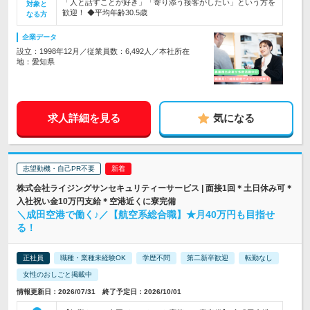
「人と話すことが好き」「寄り添う接客がしたい」という方を
対象と
歓迎！ ◆平均年齢30.5歳
なる方
企業データ
設立：1998年12月／従業員数：6,492人／本社所在
地：愛知県
求人詳細を見る
気になる
志望動機・自己PR不要
株式会社ライジングサンセキュリティーサービス | 面接1回＊土日休み可＊
入社祝い金10万円支給＊空港近くに寮完備
＼成田空港で働く♪／【航空系総合職】★月40万円も目指せ
る！
正社員
職種・業種未経験OK
学歴不問
第二新卒歓迎
転勤なし
女性のおしごと掲載中
情報更新日：2026/07/31 終了予定日：2026/10/01