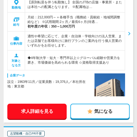
【原則転居を伴う転勤無し】 全国のJTBの店舗・事業所・また
は本社への配属となります。 ※配属地は…
勤務地
月給：212,000円～＋各種手当（職務給・貢献給・地域間調整
給など） ※試用期間:2ヶ月／最長6ヶ月(待遇…
給与
初年度の年収：
350～1,000万円
適性や希望に応じて、企業・自治体・学校向けの法人営業、ま
たは店舗でお客様向けに旅行プランのご案内を行う個人営業の
仕事内容
いずれかをお任せします。
◆4年制大学・短大・専門卒以上☆グローバル経験や営業力を
対象と
磨き、市場価値を高められる環境 ☆資格取得支援あり
なる方
企業データ
設立：1963年11月／従業員数：19,376人／本社所在
地：東京都
求人詳細を見る
気になる
志望動機・自己PR不要