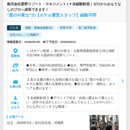
株式会社星野リゾート・マネジメント | ▼未経験歓迎｜ゼロからおもてな
しのプロへ成長できます！
"星のや富士"の【ホテル運営スタッフ】経験不問
正社員
職種・業種未経験OK
学歴不問
第二新卒歓迎
女性のおしごと掲載中
情報更新日：2026/06/30 終了予定日：2026/08/31
＼ UIターン歓迎 ／ 星のや富士：山梨県南都留郡富士河口湖町
大石1408 ※国内外の星野リゾート…
勤務地
◆大卒／月給240,800円以上 ◆短大・専門学校卒／月給204,40
0円以上 ◆高卒／月給187,000円以上 ※経験…
給与
【 富士北麓の豊かな自然の魅力を届ける 】"星のや富士"で、
ホテル運営に携わる業務を担当。◆富士の森で、感性も、キャ
仕事内容
リアも磨けます！
【 未経験歓迎 】◆アウトドア好き・自然に囲まれて暮らした
い・語学力を活かしたい・人に喜んでもらうことがやりがい...
対象と
そんな方にピッタリな職場！
なる方
企業データ
設立：2008年9月／本社所在地：沖縄県