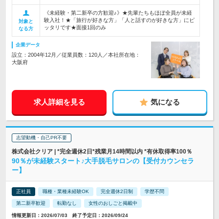
《未経験・第二新卒の方歓迎♪》★先輩たちもほぼ全員が未経
験入社！★「旅行が好きな方」「人と話すのが好きな方」にピ
対象と
ッタリです★面接1回のみ
なる方
企業データ
設立：2004年12月／従業員数：120人／本社所在地：
大阪府
求人詳細を見る
気になる
志望動機・自己PR不要
株式会社クリア | *完全週休2日*残業月14時間以内 *有休取得率100％
90％が未経験スタート♪大手脱毛サロンの【受付カウンセラ
ー】
正社員
職種・業種未経験OK
完全週休2日制
学歴不問
第二新卒歓迎
転勤なし
女性のおしごと掲載中
情報更新日：2026/07/03 終了予定日：2026/09/24