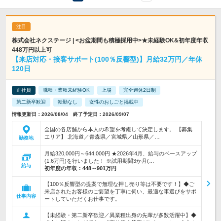
株式会社ネクステージ | <お盆期間も積極採用中>★未経験OK&初年度年収
448万円以上可
【来店対応・接客サポート(100％反響型)】月給32万円／年休
120日
正社員
職種・業種未経験OK
上場
完全週休2日制
第二新卒歓迎
転勤なし
女性のおしごと掲載中
情報更新日：2026/08/04 終了予定日：2026/09/07
全国の各店舗から本人の希望を考慮して決定します。 【募集
エリア】 北海道／青森県／宮城県／山形県／…
勤務地
月給320,000円～644,000円 ★2026年4月、給与のベースアップ
(1.6万円)を行いました！ ※試用期間3か月(…
給与
初年度の年収：
448～901万円
【100％反響型の提案で無理な押し売り等は不要です！】◆ご
来店されたお客様のご要望を丁寧に伺い、最適な車選びをサポ
仕事内容
ートしていただくお仕事です。
【未経験・第二新卒歓迎／異業種出身の先輩が多数活躍中】◆