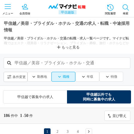
甲信越版
メニュー
会員登録
閲覧履歴
検索
甲信越／美容・ブライダル・ホテル・交通の求人・転職・中途採用
情報
甲信越／美容・ブライダル・ホテル・交通の転職・求人一覧ページです。マイナビ転
職ではエステ・理美容・リラクゼーション、ブライダル・葬祭、旅行・ホテルなどか
もっと見る
らもあなたにぴったりの求人を探せます。
甲信越／美容・ブライダル・ホテル・交通
勤務地
職種
年収
特徴
条件変更
甲信越
以外でも
甲信越
で募集中の求人
同時に募集中の求人
186
1
50
件中
-
件
並び替え
1
2
3
4