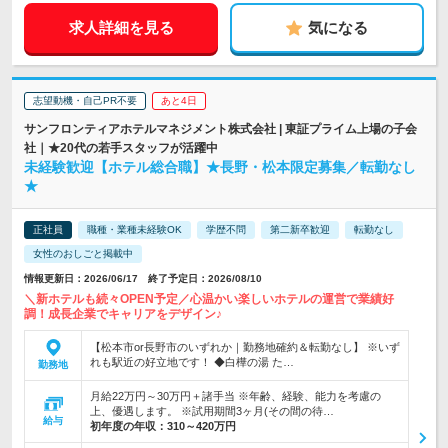
求人詳細を見る
気になる
志望動機・自己PR不要
あと4日
サンフロンティアホテルマネジメント株式会社 | 東証プライム上場の子会
社｜★20代の若手スタッフが活躍中
未経験歓迎【ホテル総合職】★長野・松本限定募集／転勤なし
★
正社員
職種・業種未経験OK
学歴不問
第二新卒歓迎
転勤なし
女性のおしごと掲載中
情報更新日：2026/06/17 終了予定日：2026/08/10
＼新ホテルも続々OPEN予定／心温かい楽しいホテルの運営で業績好
調！成長企業でキャリアをデザイン♪
【松本市or長野市のいずれか｜勤務地確約＆転勤なし】 ※いず
れも駅近の好立地です！ ◆白樺の湯 た…
勤務地
月給22万円～30万円＋諸手当 ※年齢、経験、能力を考慮の
上、優遇します。 ※試用期間3ヶ月(その間の待…
給与
初年度の年収：
310～420万円