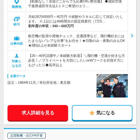
【転勤なし！全国どこからでも応募OK♪寮完備】 ◆成田空港
千葉県成田市古込1-1 ※ご希望のエリ…
勤務地
月給28万6000円～40万円 ※経験やスキルに応じて決定いたし
ます。 ※上記には45時間分の固定残業代（7万5…
給与
初年度の年収：
340～600万円
航空機の監視や貨物チェック、交通誘導など、飛行機好きには
たまらない”レアな仕事”をお任せ！★日勤のみ・夜勤のみもOK
仕事内容
★9割以上が未経験スタート
【20～40代活躍中／未経験大歓迎】＼飛行機・空港が好きな方
必見！／プライベートを大切にしたいorWワークを目指す方に
対象と
もぴったり◆高卒以上
なる方
企業データ
設立：1984年11月／本社所在地：東京都
求人詳細を見る
気になる
志望動機・自己PR不要