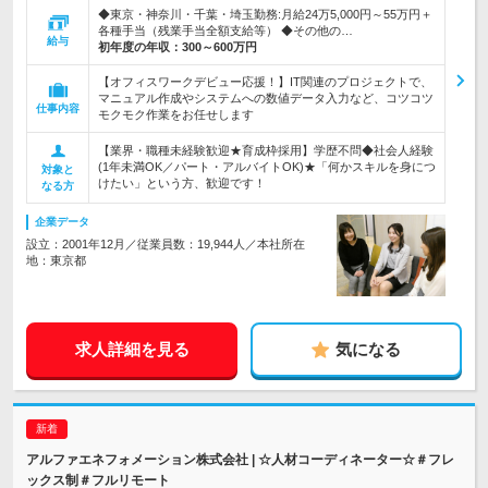
◆東京・神奈川・千葉・埼玉勤務:月給24万5,000円～55万円＋
各種手当（残業手当全額支給等） ◆その他の…
給与
初年度の年収：
300～600万円
【オフィスワークデビュー応援！】IT関連のプロジェクトで、
マニュアル作成やシステムへの数値データ入力など、コツコツ
仕事内容
モクモク作業をお任せします
【業界・職種未経験歓迎★育成枠採用】学歴不問◆社会人経験
(1年未満OK／パート・アルバイトOK)★「何かスキルを身につ
対象と
けたい」という方、歓迎です！
なる方
企業データ
設立：2001年12月／従業員数：19,944人／本社所在
地：東京都
求人詳細を見る
気になる
アルファエネフォメーション株式会社 | ☆人材コーディネーター☆＃フレ
ックス制＃フルリモート