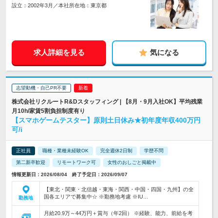
設立：2002年3月／本社所在地：東京都
求人詳細を見る
気になる
志望動機・自己PR不要
株式会社リクルートR&Dスタッフィング | 【8月・9月入社OK】平均残業
月10h/家賃5割負担制度有り
【スマホゲームテスター】原則土日休み★初年度年収400万円
可/i
正社員
職種・業種未経験OK
完全週休2日制
学歴不問
第二新卒歓迎
リモートワーク可
女性のおしごと掲載中
情報更新日：2026/08/04 終了予定日：2026/09/07
【東北・関東・北信越・東海・関西・中国・四国・九州】の全
国各エリアで募集中☆ ※勤務地考慮 ※IU…
勤務地
月給20.9万～44万円＋賞与（年2回） ※経験、能力、前給を考