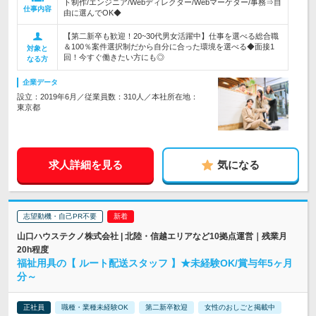
ト制作/エンジニア/Webディレクター/Webマーケター/事務⇒自
仕事内容
由に選んでOK◆
【第二新卒も歓迎！20~30代男女活躍中】仕事を選べる総合職
＆100％案件選択制だから自分に合った環境を選べる◆面接1
対象と
回！今すぐ働きたい方にも◎
なる方
企業データ
設立：2019年6月／従業員数：310人／本社所在地：
東京都
求人詳細を見る
気になる
志望動機・自己PR不要
山口ハウステクノ株式会社 | 北陸・信越エリアなど10拠点運営｜残業月
20h程度
福祉用具の【 ルート配送スタッフ 】★未経験OK/賞与年5ヶ月
分～
正社員
職種・業種未経験OK
第二新卒歓迎
女性のおしごと掲載中