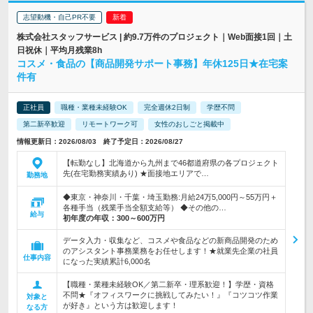
志望動機・自己PR不要
株式会社スタッフサービス | 約9.7万件のプロジェクト｜Web面接1回｜土
日祝休｜平均月残業8h
コスメ・食品の【商品開発サポート事務】年休125日★在宅案
件有
正社員
職種・業種未経験OK
完全週休2日制
学歴不問
第二新卒歓迎
リモートワーク可
女性のおしごと掲載中
情報更新日：2026/08/03 終了予定日：2026/08/27
【転勤なし】北海道から九州まで46都道府県の各プロジェクト
先(在宅勤務実績あり) ★面接地エリアで…
勤務地
◆東京・神奈川・千葉・埼玉勤務:月給24万5,000円～55万円＋
各種手当（残業手当全額支給等） ◆その他の…
給与
初年度の年収：
300～600万円
データ入力・収集など、コスメや食品などの新商品開発のため
のアシスタント事務業務をお任せします！★就業先企業の社員
仕事内容
になった実績累計6,000名
【職種・業種未経験OK／第二新卒・理系歓迎！】学歴・資格
不問★『オフィスワークに挑戦してみたい！』『コツコツ作業
対象と
が好き』という方は歓迎します！
なる方