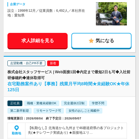
企業データ
設立：1998年12月／従業員数：6,492人／本社所在
地：愛知県
求人詳細を見る
気になる
志望動機・自己PR不要
株式会社スタッフサービス | Web面接1回◆内定まで最短2日も可◆入社前
研修確約◆連休取得可
在宅勤務案件あり【事務】残業月平均8時間★未経験OK★年休
125日
正社員
職種・業種未経験OK
完全週休2日制
学歴不問
第二新卒歓迎
リモートワーク可
女性のおしごと掲載中
情報更新日：2026/08/04 終了予定日：2026/09/07
【転勤なし】北海道から九州まで46都道府県の各プロジェクト
先(★テレワーク実績あり) ★面接地エリ…
勤務地