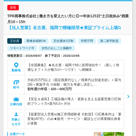
TPR商事株式会社 | 働き方を変えたい方に◎⇒年休125日*土日祝休み*残業
月10～15h
【法人営業】名古屋、福岡で積極採用★東証プライム上場G
正社員
業種未経験OK
完全週休2日制
学歴不問
第二新卒歓迎
リモートワーク可
女性のおしごと掲載中
情報更新日：2026/08/07 終了予定日：2026/10/08
【全国募集】 ★名古屋・福岡で特に採用強化中！ （新しく快
適なオフィスが魅力の一つです） ＼積極採…
勤務地
月給25万円以上（固定残業代なし／残業代は別途支給）＋賞与
2回＋家族手当 ※経験・能力を考慮し決定し…
給与
初年度の年収：
420～600万円
【安定＆成長】工場設備の導入・更新を支える提案営業◎圧倒
的ブランド力×賞与5.0ヶ月分
仕事内容
【提案型法人営業or施工管理経験者 大歓迎】◎応募条件は「要
普免(AT可)」のみ★販売・サービス・建設などの異業種出身者
対象と
が多数
なる方
企業データ