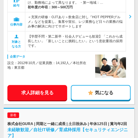
け、勤務地によって異なります。 ・第一地域：…
給与
初年度の年収：
300～500万円
＜充実の研修・OJTあり＞飲食店に対し『HOT PEPPERグル
メ』などを提案し、集客や宣伝、レジ業務など日々の業務の悩
仕事内容
み事の解決に向けてサポートします
【学歴不問・第二新卒・社会人デビューも歓迎】「これから成
長したい」「新しいことに挑戦したい」という意欲重視の採用
対象と
です。
なる方
企業データ
設立：2012年10月／従業員数：14,192人／本社所在
地：東京都
求人詳細を見る
気になる
株式会社GURA | 同期と一緒に成長 | 土日祝休み | 年休125日 | 賞与年2回
未経験歓迎／自社IT研修／育成枠採用【セキュリティエンジニ
ア】