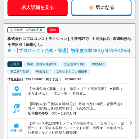
求人詳細を見る
気になる
志望動機・自己PR不要
株式会社コプロコンストラクション | 月収例37万│土日祝休み│希望勤務地
を選択可！転勤なし♪
※□【プロジェクト企画・管理】初年度年収400万可/年休125日
正社員
職種・業種未経験OK
完全週休2日制
学歴不問
第二新卒歓迎
転勤なし
女性のおしごと掲載中
情報更新日：2026/08/07 終了予定日：2026/09/10
【 全国各地で募集します！希望エリアで通勤可能 】 ▼転勤は
ありません！ 〈 支店一覧 〉 札幌支…
勤務地
【関東(東京/千葉/神奈川/埼玉)】 月給29万1230円＋皆勤手当1
万円 【関西(大阪/京都/兵庫)】 月給29万13…
給与
初年度の年収：
300～1,200万円
【20代～30代活躍中】メディアが注目するような街づくり・空
間づくりに関する各種プロジェクト企画・管理★「半年後の入
仕事内容
社希望」など入社時期も相談OK