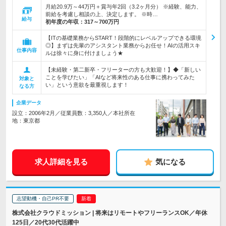
月給20.9万～44万円＋賞与年2回（3.2ヶ月分） ※経験、能力、
前給を考慮し相談の上、決定します。 ※時…
給与
初年度の年収：
317～700万円
【ITの基礎業務からSTART！段階的にレベルアップできる環境
◎】まずは先輩のアシスタント業務からお任せ！AIの活用スキ
仕事内容
ルは徐々に身に付けましょう★
【未経験・第二新卒・フリーターの方も大歓迎！】◆「新しい
ことを学びたい」「AIなど将来性のある仕事に携わってみた
対象と
い」という意欲を最重視します！
なる方
企業データ
設立：2006年2月／従業員数：3,350人／本社所在
地：東京都
求人詳細を見る
気になる
志望動機・自己PR不要
株式会社クラウドミッション | 将来はリモートやフリーランスOK／年休
125日／20代30代活躍中