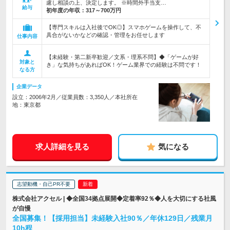
慮し相談の上、決定します。 ※時間外手当支…
給与
初年度の年収：
317～700万円
【専門スキルは入社後でOK◎】スマホゲームを操作して、不
具合がないかなどの確認・管理をお任せします
仕事内容
【未経験・第二新卒歓迎／文系・理系不問】◆「ゲームが好
対象と
き」な気持ちがあればOK！ゲーム業界での経験は不問です！
なる方
企業データ
設立：2006年2月／従業員数：3,350人／本社所在
地：東京都
求人詳細を見る
気になる
志望動機・自己PR不要
株式会社アクセル | ◆全国34拠点展開◆定着率92％◆人を大切にする社風
が自慢
全国募集！【採用担当】未経験入社90％／年休129日／残業月
10h程