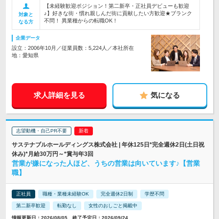
【未経験歓迎ポジション！第二新卒・正社員デビューも歓迎
♪】好きな街・慣れ親しんだ街に貢献したい方歓迎★ブランク
対象と
不問！ 異業種からの転職OK！
なる方
企業データ
設立：2006年10月／従業員数：5,224人／本社所在
地：愛知県
求人詳細を見る
気になる
志望動機・自己PR不要
サステナブルホールディングス株式会社 | 年休125日*完全週休2日(土日祝
休み)*月給30万円～*賞与年3回
営業が嫌になった人ほど、うちの営業は向いています♪【営業
職】
正社員
職種・業種未経験OK
完全週休2日制
学歴不問
第二新卒歓迎
転勤なし
女性のおしごと掲載中
情報更新日：2026/08/05 終了予定日：2026/09/24