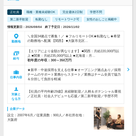
正社員
職種・業種未経験OK
完全週休2日制
学歴不問
第二新卒歓迎
転勤なし
リモートワーク可
女性のおしごと掲載中
情報更新日：2026/08/04 終了予定日：2026/11/02
＼全国34拠点で募集！／ ★フルリモートOK★転勤なし★希望
の勤務地へ配属 【関西】 ■大阪市北区…
勤務地
【エリアにより金額が異なります】 ■関西：月給220,000円以
上 ■関東：月給235,000円以上 ■北海道：月…
給与
初年度の年収：
300～350万円
★新卒・中途採用を支える仕事★オープニング拠点あり／採用
チームのサポート業務からスタート／業務はチーム全員で協力
仕事内容
＆分担して負担を軽減
【社員の平均年齢29歳】未経験歓迎／人柄＆ポテンシャル重視
対象と
／正社員・社会人デビューも応援／第二新卒歓迎／学歴不問
なる方
企業データ
設立：2007年6月／従業員数：900人／本社所在地：
大阪府