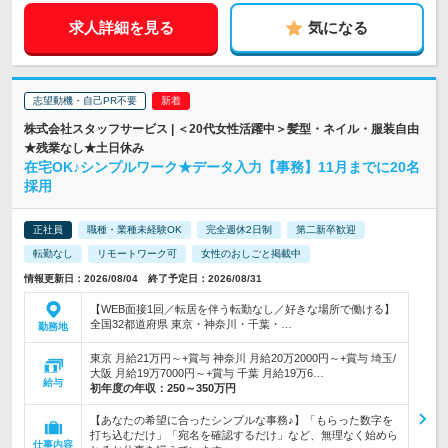
求人詳細を見る
気になる
志望動機・自己PR不要
株式会社スタッフサービス | ＜20代女性活躍中＞髪型・ネイル・服装自由
★残業なし★土日休み
在宅OK♪シンプルワーク★データ入力【事務】11月までに20名
採用
正社員
職種・業種未経験OK
完全週休2日制
第二新卒歓迎
転勤なし
リモートワーク可
女性のおしごと掲載中
情報更新日：2026/08/04 終了予定日：2026/08/31
【WEB面接1回／転居を伴う転勤なし／好きな場所で働ける】
全国32都道府県 東京・神奈川・千葉・…
勤務地
東京 月給21万円～+賞与 神奈川 月給20万2000円～+賞与 埼玉/
大阪 月給19万7000円～+賞与 千葉 月給19万6…
給与
初年度の年収：
250～350万円
【あなたの希望に合ったシンプルな事務♪】「もらった数字を
打ち込むだけ」「宛名を確認するだけ」など、無理なく始めら
仕事内容