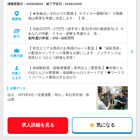
情報更新日：2026/08/04 終了予定日：2026/10/05
【 ★各拠点いずれかでの勤務 】 ※マイカー通勤OK！ ※勤務
地は希望を考慮し決定します。 【 富…
勤務地
【 月給22万円～27万円＋諸手当＋賞与(年2回+業績賞与) 】 ※
あなたの年齢・スキル・経験を考慮の上、決…
給与
初年度の年収：
370～500万円
【 担当エリア＆既存のお客様のルート配送 】◆『福祉用具』
の配送やメンテナンス業務をお願いします。メンテナンスは、
仕事内容
用具ひとつひとつ研修も充実！
【 未経験歓迎・経験者優遇｜高卒以上｜要普免 】◆先輩たち
のほとんどが異業種・未経験からのスタートです！◆ワークラ
対象と
イフバランス重視の方もぜひ◎
なる方
企業データ
設立：1971年4月／従業員数：90人／本社所在地：富
山県
求人詳細を見る
気になる