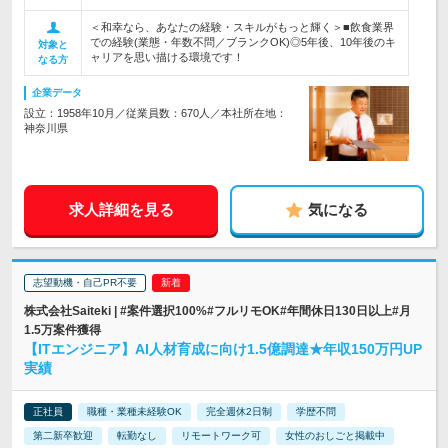
＜和幸なら、あなたの経験・スキルがもっと輝く＞■飲食業界
での経験(業態・年数不問／ブランクOK)◎5年後、10年後のキ
対象と
ャリアを思い描ける環境です！
なる方
企業データ
設立：1958年10月／従業員数：670人／本社所在地：
神奈川県
求人詳細を見る
気になる
志望動機・自己PR不要
株式会社Saiteki | #案件選択100%#フルリモOK#年間休日130日以上#月
1.5万案件獲得
【ITエンジニア】AI人材育成に向け1.5億調達★年収150万円UP
実績
正社員
職種・業種未経験OK
完全週休2日制
学歴不問
第二新卒歓迎
転勤なし
リモートワーク可
女性のおしごと掲載中