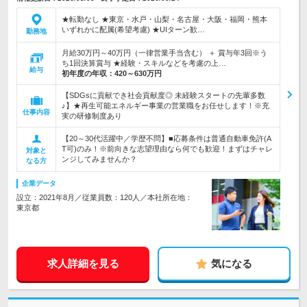
★転勤なし ★東京・水戸・山梨・名古屋・大阪・福岡・熊本
いずれかに配属(希望考慮) ★UIターン歓…
勤務地
月給30万円～40万円（一律営業手当含む） ＋ 賞与年3回※う
ち1回決算賞与 ★経験・スキルなどを考慮の上…
給与
初年度の年収：
420～630万円
【SDGsに貢献でき社会貢献度◎ 未経験スタートの先輩多数
♪】★再生可能エネルギー事業の営業職をお任せします！※充
仕事内容
実の研修制度あり
【20～30代活躍中／学歴不問】■応募条件は普通自動車免許(A
T可)のみ！※前向きな志望理由なら何でも歓迎！まずはチャレ
対象と
ンジしてみませんか？
なる方
企業データ
設立：2021年8月／従業員数：120人／本社所在地：
東京都
求人詳細を見る
気になる