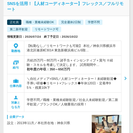
SNSを活用！【人材コーディネーター】フレックス／フルリモ
ート
正社員
職種・業種未経験OK
完全週休2日制
学歴不問
第二新卒歓迎
リモートワーク可
情報更新日：2026/07/24 終了予定日：2026/10/22
【転勤なし／リモートワークも可能】 本社／神奈川県横浜市
港北区篠原町3014 東急新横浜南ビル5階…
勤務地
月給25万円～80万円＋諸手当＋インセンティブ＋賞与 ※経
験・スキルを考慮して決定します。 試用期間中…
給与
初年度の年収：
350～650万円
＼自社メディア×SNS／人材コーディネーター！未経験歓迎◆
手厚い研修◆リモート×フレックス◆年休120日・定着率9
仕事内容
5％・残業10h下
学歴不問／職種・業種未経験歓迎／社会人未経験歓迎／第二新
対象と
卒歓迎／ブランクOK／人物重視の採用！
なる方
企業データ
設立：2013年11月／本社所在地：神奈川県