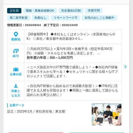
正社員
職種・業種未経験OK
完全週休2日制
学歴不問
第二新卒歓迎
転勤なし
リモートワーク可
女性のおしごと掲載中
情報更新日：2026/08/04 終了予定日：2026/10/05
【研修期間中】 ◆本社もしくはオンライン（全国各地からO
K） ◇本社／東京都中央区銀座3-4-1…
勤務地
◇月給25万円以上＋賞与年2回＋各種手当（想定年収350万
円） ※経験・スキルなどを考慮し決定します。 …
給与
初年度の年収：
350～1,000万円
＜ニーズ急拡大中のIT専門職で成長しよう！＞◆自社内IT研修
で基本スキルから学べる！◆セキュリティに関する様々なITプ
仕事内容
ロジェクトで活躍します！
＜自社内IT研修から始めるので未経験大歓迎！＞◆IT時代に活
躍できる人材を目指せます！◆同期と一緒に成長して誰からも
対象と
認められる希少人材に！
なる方
企業データ
設立：2023年2月／本社所在地：東京都