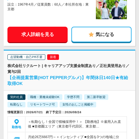
設立：1967年4月／従業員数：60人／本社所在地：東
京都
求人詳細を見る
気になる
志望動機・自己PR不要
株式会社リクルート | キャリアアップ支援金制度あり／正社員登用あり／
賞与2回
【企画提案営業(HOT PEPPERグルメ)】年間休日140日★有給
取得OK
契約社員
職種・業種未経験OK
学歴不問
第二新卒歓迎
転勤なし
リモートワーク可
女性のおしごと掲載中
情報更新日：2026/07/21 終了予定日：2026/08/24
＜転勤なし！全国で積極採用中！＞ 【勤務地】※雇用入れ直
後 ■首都圏エリア（東京都千代田区、東京都…
勤務地
月給26万6667円～＋インセンティブ ■全国を3つの地域に分