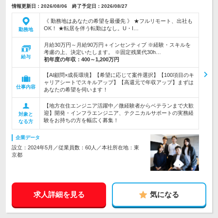
情報更新日：2026/08/06 終了予定日：2026/08/27
《 勤務地はあなたの希望を最優先 》 ★フルリモート、出社も
OK！ ★転居を伴う転勤はなし。U・I…
勤務地
月給30万円～月給90万円＋インセンティブ ※経験・スキルを
考慮の上、決定いたします。 ※固定残業代30h…
給与
初年度の年収：
400～1,200万円
【AI顧問×成長環境】【希望に応じて案件選択】【100項目のキ
ャリアシートでスキルアップ】【高還元で年収アップ】まずは
仕事内容
あなたの希望を伺います！
【地方在住エンジニア活躍中／微経験者からベテランまで大歓
迎】開発・インフラエンジニア、テクニカルサポートの実務経
対象と
験をお持ちの方を幅広く募集！
なる方
企業データ
設立：2024年5月／従業員数：60人／本社所在地：東
京都
求人詳細を見る
気になる