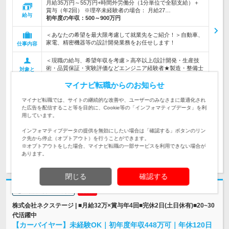
月給35万円～55万円+時間外労働分（1分単位で全額支給）＋
賞与（年2回） ※理卒未経験者の場合： 月給27…
給与
初年度の年収：
500～900万円
＜あなたの希望を最大限考慮して就業先をご紹介！＞自動車、
家電、精密機器等の設計開発業務をお任せします！
仕事内容
＜現職の給与、希望年収を考慮＞高卒以上/設計開発・生産技
術・品質保証・実験評価などエンジニア経験者★製造・整備士
対象と
経験者歓迎☆9月入社歓迎
なる方
マイナビ転職からのお知らせ
企業データ
マイナビ転職では、サイトの継続的な改善や、ユーザーのみなさまに最適化され
設立：1981年4月／従業員数：5,098人／本社所在
た広告を配信すること等を目的に、Cookie等の「インフォマティブデータ」を利
地：東京都
用しています。
インフォマティブデータの提供を無効にしたい場合は「確認する」ボタンのリン
ク先から停止（オプトアウト）を行うことができます。
※オプトアウトをした場合、マイナビ転職の一部サービスを利用できない場合が
求人詳細を見る
気になる
あります。
閉じる
確認する
志望動機・自己PR不要
株式会社ネクステージ | ■月給32万×賞与年4回■完休2日(土日休有)■20~30
代活躍中
【カーバイヤー】未経験OK｜初年度年収448万可｜年休120日