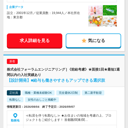
企業データ
設立：2001年12月／従業員数：19,944人／本社所在
地：東京都
求人詳細を見る
気になる
株式会社フォーラムエンジニアリング | 《前給考慮》★面接1回★最短1週
間以内の入社実績あり
【設計開発】■給与も働きやすさもアップできる選択肢
正社員
職種・業種未経験OK
完全週休2日制
第二新卒歓迎
転勤なし
女性のおしごと掲載中
情報更新日：2026/08/04 終了予定日：2026/09/07
≪転居を伴う転勤なし≫ ★お住まいの地域を考慮の上、プロ
ジェクトをご紹介します！ 首都圏/関東/関…
勤務地