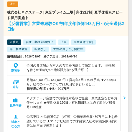
株式会社ネクステージ | 東証プライム上場│完休2日制│夏季休暇もスピー
ド採用実施中
【反響営業】営業未経験OK/初年度年収例448万円～/完全週休2
日制
正社員
職種・業種未経験OK
上場
完全週休2日制
第二新卒歓迎
転勤なし
女性のおしごと掲載中
情報更新日：2026/08/07 終了予定日：2026/09/10
全国の各店舗から本人の希望を考慮して決定します。 ※転居
を伴う転勤がない”地域限定職”も選択可 【…
勤務地
月給320,000円～644,000円＋賞与年4回＋各種手当 ★2026年4
月、給与のベースアップ(1.6万円)を行いまし…
給与
初年度の年収：
448～901万円
ネクステージ店舗でのお客様対応やご提案、買取査定などをお
任せします ★年間休日120日／有休5日以上は必ず取得／残業
仕事内容
月17h程度
◎高卒以上 ◎普通免許（AT可）◎初年度年収450万円以上を希
望している方 ★マイナビ経由での未経験入社の実績多数♪経験
対象と
者は給与面で優遇します
なる方