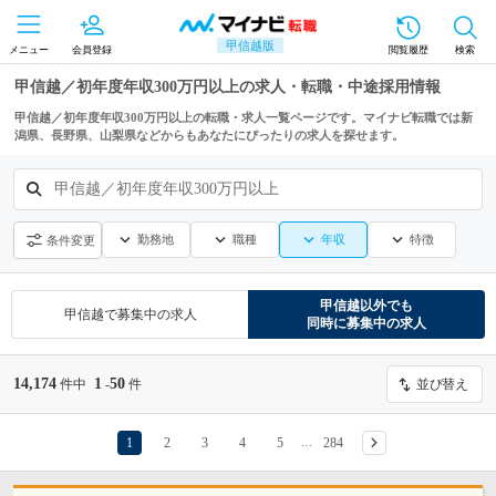
甲信越版
メニュー
会員登録
閲覧履歴
検索
甲信越／初年度年収300万円以上の求人・転職・中途採用情報
甲信越／初年度年収300万円以上の転職・求人一覧ページです。マイナビ転職では新
潟県、長野県、山梨県などからもあなたにぴったりの求人を探せます。
甲信越／初年度年収300万円以上
勤務地
職種
年収
特徴
条件変更
甲信越
以外でも
甲信越
で募集中の求人
同時に募集中の求人
14,174
1
50
件中
-
件
並び替え
1
2
3
4
5
284
…