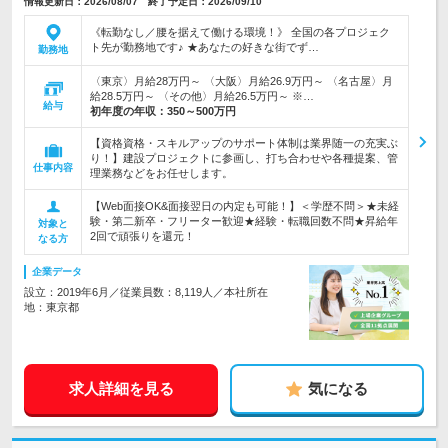
情報更新日：2026/08/07 終了予定日：2026/09/10
《転勤なし／腰を据えて働ける環境！》 全国の各プロジェク
ト先が勤務地です♪ ★あなたの好きな街でず…
勤務地
〈東京〉月給28万円～ 〈大阪〉月給26.9万円～ 〈名古屋〉月
給28.5万円～ 〈その他〉月給26.5万円～ ※…
給与
初年度の年収：
350～500万円
【資格資格・スキルアップのサポート体制は業界随一の充実ぶ
り！】建設プロジェクトに参画し、打ち合わせや各種提案、管
仕事内容
理業務などをお任せします。
【Web面接OK&面接翌日の内定も可能！】＜学歴不問＞★未経
験・第二新卒・フリーター歓迎★経験・転職回数不問★昇給年
対象と
2回で頑張りを還元！
なる方
企業データ
設立：2019年6月／従業員数：8,119人／本社所在
地：東京都
求人詳細を見る
気になる