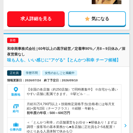
求人詳細を見る
気になる
和幸商事株式会社 | 60年以上の黒字経営／定着率90%／月8～9日休み／深
夜営業なし
味も人も、いい感じに”アゲる”【とんかつ和幸 チーフ候補】
正社員
学歴不問
女性のおしごと掲載中
情報更新日：2026/07/24 終了予定日：2026/09/10
【全国の各店舗（約250店舗）で同時募集中】 ※自宅から通い
やすい店舗に配属できます。 ※駅ビル・…
勤務地
月給31万4,790円以上＋技能検定資格手当(合格者には毎月支
給)+賞与2回（チーフクラス） ※経験・年齢を…
給与
初年度の年収：
500～600万円
＜「とんかつ和幸」の店舗運営をお任せ＞■研修あり！まずは
調理・接客等の基本業務から■各店舗に正社員を2~5名配置！
仕事内容
ゆとりある人員体制で休みも◎