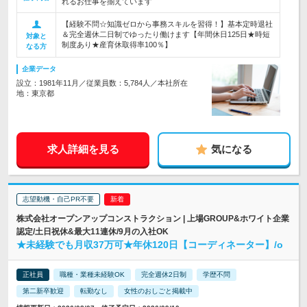
れるお仕事を揃えています
【経験不問☆知識ゼロから事務スキルを習得！】基本定時退社
＆完全週休二日制でゆったり働けます【年間休日125日★時短
対象と
制度あり★産育休取得率100％】
なる方
企業データ
設立：1981年11月／従業員数：5,784人／本社所在
地：東京都
求人詳細を見る
気になる
志望動機・自己PR不要
株式会社オープンアップコンストラクション | 上場GROUP&ホワイト企業
認定/土日祝休&最大11連休/9月の入社OK
★未経験でも月収37万可★年休120日【コーディネーター】/o
正社員
職種・業種未経験OK
完全週休2日制
学歴不問
第二新卒歓迎
転勤なし
女性のおしごと掲載中