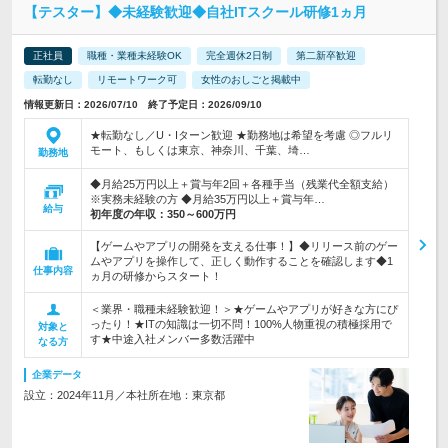
【テスター】◆未経験歓迎◆自社ITスクール研修1ヵ月
正社員
職種・業種未経験OK
完全週休2日制
第二新卒歓迎
転勤なし
リモートワーク可
女性のおしごと掲載中
情報更新日：2026/07/10 終了予定日：2026/09/10
★転勤なし／U・Iターン歓迎 ★勤務地は希望を考慮 ◎フルリ
モート、もしくは東京、神奈川、千葉、埼…
勤務地
◆月給25万円以上＋賞与年2回＋各種手当（残業代全額支給）
※実務未経験の方 ◆月給35万円以上＋賞与年…
給与
初年度の年収：
350～600万円
【ゲームやアプリの開発を支える仕事！】◆リリース前のゲー
ムやアプリを操作して、正しく動作することを確認します◆1
仕事内容
ヵ月の研修からスタート！
＜業界・職種未経験歓迎！＞★ゲームやアプリが好きな方にぴ
ったり！★ITの知識は一切不問！100%人物重視の積極採用で
対象と
す★中途入社メンバー多数活躍中
なる方
企業データ
設立：2024年11月／本社所在地：東京都