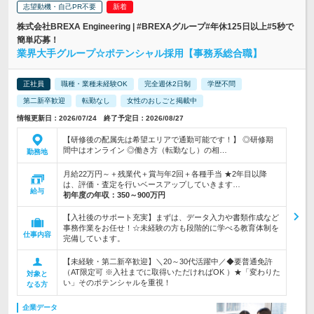
志望動機・自己PR不要
株式会社BREXA Engineering | #BREXAグループ#年休125日以上#5秒で
簡単応募！
業界大手グループ☆ポテンシャル採用【事務系総合職】
正社員
職種・業種未経験OK
完全週休2日制
学歴不問
第二新卒歓迎
転勤なし
女性のおしごと掲載中
情報更新日：2026/07/24 終了予定日：2026/08/27
【研修後の配属先は希望エリアで通勤可能です！】 ◎研修期
間中はオンライン ◎働き方（転勤なし）の相…
勤務地
月給22万円～＋残業代＋賞与年2回＋各種手当 ★2年目以降
は、評価・査定を行いベースアップしていきます…
給与
初年度の年収：
350～900万円
【入社後のサポート充実】まずは、データ入力や書類作成など
事務作業をお任せ！☆未経験の方も段階的に学べる教育体制を
仕事内容
完備しています。
【未経験・第二新卒歓迎】＼20～30代活躍中／◆要普通免許
（AT限定可 ※入社までに取得いただければOK ）★「変わりた
対象と
い」そのポテンシャルを重視！
なる方
企業データ