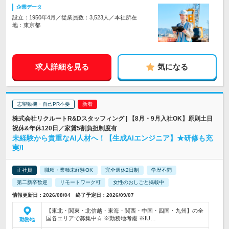
企業データ
設立：1950年4月／従業員数：3,523人／本社所在
地：東京都
求人詳細を見る
気になる
志望動機・自己PR不要
株式会社リクルートR&Dスタッフィング | 【8月・9月入社OK】原則土日
祝休&年休120日／家賃5割負担制度有
未経験から貴重なAI人材へ！【生成AIエンジニア】★研修も充
実/l
正社員
職種・業種未経験OK
完全週休2日制
学歴不問
第二新卒歓迎
リモートワーク可
女性のおしごと掲載中
情報更新日：2026/08/04 終了予定日：2026/09/07
【東北・関東・北信越・東海・関西・中国・四国・九州】の全
国各エリアで募集中☆ ※勤務地考慮 ※IU…
勤務地