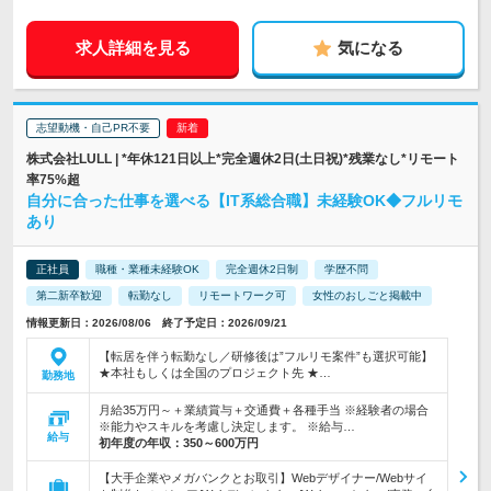
求人詳細を見る
気になる
志望動機・自己PR不要
株式会社LULL | *年休121日以上*完全週休2日(土日祝)*残業なし*リモート
率75%超
自分に合った仕事を選べる【IT系総合職】未経験OK◆フルリモ
あり
正社員
職種・業種未経験OK
完全週休2日制
学歴不問
第二新卒歓迎
転勤なし
リモートワーク可
女性のおしごと掲載中
情報更新日：2026/08/06 終了予定日：2026/09/21
【転居を伴う転勤なし／研修後は”フルリモ案件”も選択可能】
★本社もしくは全国のプロジェクト先 ★…
勤務地
月給35万円～＋業績賞与＋交通費＋各種手当 ※経験者の場合
※能力やスキルを考慮し決定します。 ※給与…
給与
初年度の年収：
350～600万円
【大手企業やメガバンクとお取引】Webデザイナー/Webサイ