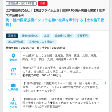
志望動機・自己PR不要
五洋建設株式会社 | 【東証プライム上場】国家PJや海外実績も豊富！世界
での活躍も可
海・陸の国家規模インフラを担い世界を牽引する【土木施工管
理】
正社員
職種未経験OK
上場
完全週休2日制
学歴不問
第二新卒歓迎
女性のおしごと掲載中
情報更新日：2026/07/10 終了予定日：2026/09/10
本社(東京)もしくは全国（北海道、関東、東北、北陸、東海、
関西、中国、四国、九州、沖縄諸島）の工事…
勤務地
月給45万円以上＋各種手当＋賞与年2回 ※経験・能力等を考慮
のうえ、当社規定により決定します。 ※上記…
給与
初年度の年収：
600～1,170万円
【1件50億円超・工期数年のスケール感】海・陸・海外・洋上
風力――。4つのフィールドから経験や専門性に応じて担当を
仕事内容
決定します★チームで対応
【前職年収＋α考慮】一級土木施工管理技士or一級土木施工管
理技士補をお持ちの方◆日本を代表するゼネコンで収入＆キャ
対象と
リアUP⇒入社2年で所長実績有
なる方