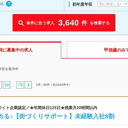
含む
特に指定しない
初年度年収
3,640
件
条件に合う求人
を検索する
時に募集中の求人
甲信越
のみ
0件目を表示中
10
73
…
1
件～
50
件（全
3,640
件中）
ホワイト企業認定／★年間休日125日★残業月20時間以内
める♪【街づくりサポート】未経験入社8割