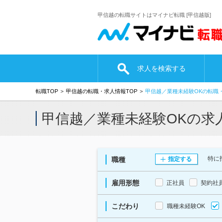
甲信越の転職サイトはマイナビ転職 [甲信越版]
求人を検索する
転職TOP
甲信越の転職・求人情報TOP
甲信越／業種未経験OKの転職
甲信越／業種未経験OKの求
特に
職種
指定する
雇用形態
正社員
契約社
こだわり
職種未経験OK