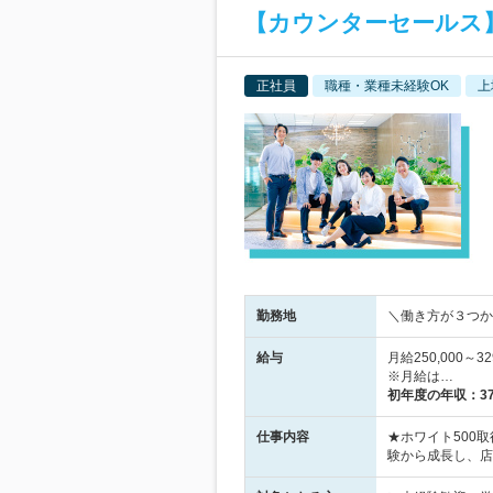
【カウンターセールス】反
正社員
職種・業種未経験OK
上
勤務地
＼働き方が３つか
給与
月給250,000
※月給は…
初年度の年収：
3
仕事内容
★ホワイト500
験から成長し、店