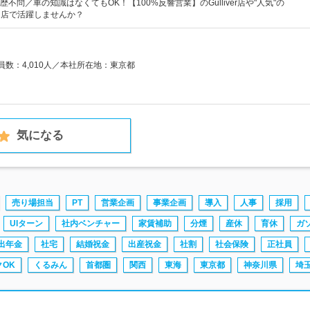
不問／車の知識はなくてもOK！【100%反響営業】のGulliver店や"人気"の
門店で活躍しませんか？
業員数：4,010人／本社所在地：東京都
気になる
売り場担当
PT
営業企画
事業企画
導入
人事
採用
UIターン
社内ベンチャー
家賃補助
分煙
産休
育休
ガ
出年金
社宅
結婚祝金
出産祝金
社割
社会保険
正社員
OK
くるみん
首都圏
関西
東海
東京都
神奈川県
埼