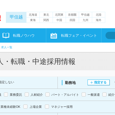
北海道
東北
北関東
首都圏
甲信越
北陸
甲信越
東海
関西
中国
四国
九州
海外
転職ノウハウ
転職フェア・イベント
・求人一覧
人・転職・中途採用情報
指定しない
勤務地
指定する
員
業務委託
人材紹介
パート・アルバイト
一般派遣
紹介
業種未経験OK
上場企業
マネジャー採用