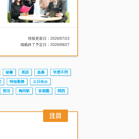
情報更新日：2026/07/23
掲載終了予定日：2026/08/27
秘書
英語
急募
学歴不問
宅
時短勤務
土日休み
部活
梅田駅
首都圏
関西