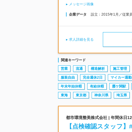
メッセージ画像
企業データ
設立：2015年1月／従業
求人詳細を見る
関連キーワード
営業
流通
構造解析
施工管理
服装自由
完全週休2日
マイカー通勤
年末年始休暇
有給休暇
霞ケ関駅
東海
東京都
神奈川県
埼玉県
都市環境整美株式会社 | 年間休日
【点検確認スタッフ】#