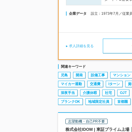
企業データ
設立：1973年7月／従業
求人詳細を見る
関連キーワード
児島
開発
設備工事
マンション
マイカー通勤
交通費
Iターン
資
深夜手当
介護休暇
社宅
OJT
ブランクOK
地域限定社員
首都圏
志望動機・自己PR不要
株式会社IDOM | 東証プライム上