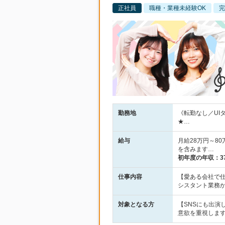
正社員
職種・業種未経験OK
完
勤務地
《転勤なし／UI
★…
給与
月給28万円～8
を含みます…
初年度の年収：
3
仕事内容
【愛ある会社で
シスタント業務
対象となる方
【SNSにも出演
意欲を重視しま