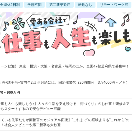
全週休2日制
学歴不問
第二新卒歓迎
転勤なし
リモートワーク可
ターン歓迎》 東京・横浜・大阪・名古屋・福岡のほか、全国47都道府県で募集中！
0万円+諸手当+賞与年2回 ※月給には、固定残業代（20時間分：3万4000円～／月）
70～960万円
仕事も人生も楽しもう♪】人々の生活を支え続ける「街づくり」のお仕事！研修＆ア
からスタートするので安心デビュー可能
している先輩たちが面接官のカジュアル面接】"これまで"の経験よりも"これから"の
す！社会人デビューや第二新卒も大歓迎