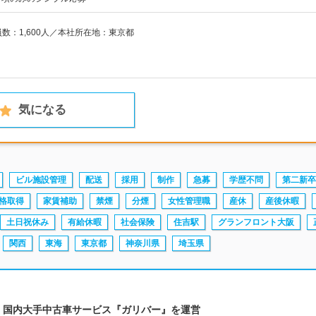
員数：1,600人／本社所在地：東京都
気になる
ビル施設管理
配送
採用
制作
急募
学歴不問
第二新卒
格取得
家賃補助
禁煙
分煙
女性管理職
産休
産後休暇
土日祝休み
有給休暇
社会保険
住吉駅
グランフロント大阪
関西
東海
東京都
神奈川県
埼玉県
場 │国内大手中古車サービス『ガリバー』を運営