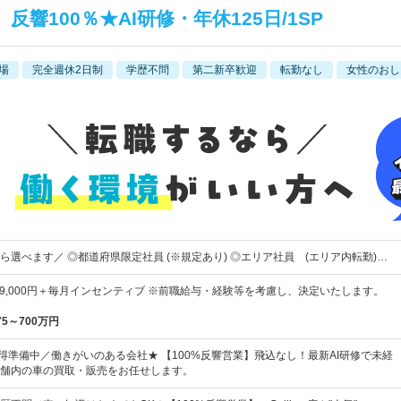
響100％★AI研修・年休125日/1SP
場
完全週休2日制
学歴不問
第二新卒歓迎
転勤なし
女性のおし
ら選べます／ ◎都道府県限定社員 (※規定あり) ◎エリア社員 (エリア内転勤)…
～329,000円＋毎月インセンティブ ※前職給与・経験等を考慮し、決定いたします。
75～700万円
取得準備中／働きがいのある会社★ 【100%反響営業】飛込なし！最新AI研修で未経
舗内の車の買取・販売をお任せします。