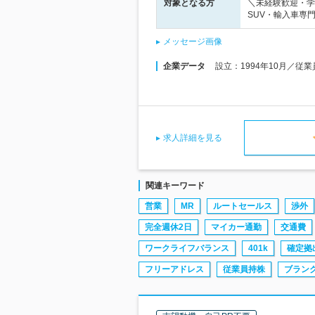
対象となる方
＼未経験歓迎・学歴
SUV・輸入車専
メッセージ画像
企業データ
設立：1994年10月／従
求人詳細を見る
関連キーワード
営業
MR
ルートセールス
渉外
完全週休2日
マイカー通勤
交通費
ワークライフバランス
401k
確定拠
フリーアドレス
従業員持株
ブランク