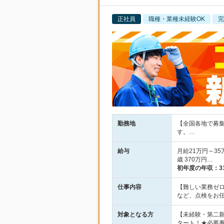
正社員
職種・業種未経験OK
完
勤務地
【全国各地で募集
す。…
給与
月給21万円～35
歳 370万円…
初年度の年収：
3
仕事内容
【難しい業務ゼ
など、点検をお任
対象となる方
【未経験・第二
タート！★必要