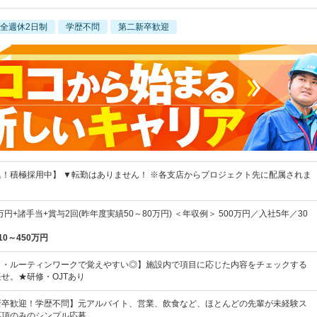
全週休2日制
学歴不問
第二新卒歓迎
！積極採用中】 ▼転勤はありません！ ※各支店からプロジェクト先に配属されま
万円+諸手当+賞与2回(昨年度実績50～80万円) ＜年収例＞ 500万円／入社5年／30
10～450万円
ロ・ルーティンワークで覚えやすい◎】施設内で項目に応じた内容をチェックする
せ。★研修・OJTあり
新卒歓迎！学歴不問】元アルバイト、営業、飲食など、ほとんどの先輩が未経験ス
事項のみのシンプル応募