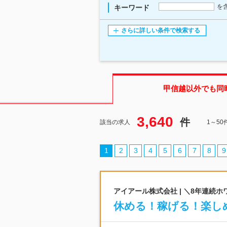
を
キーワード
さらに詳しい条件で検索する
甲信越
以外でも同
3,640
件
該当の求人
1～5
1
2
3
4
5
6
7
8
9
アイアール株式会社 | ＼8年連続
休める！稼げる！楽し