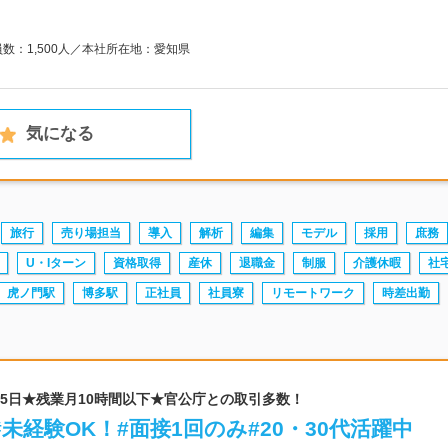
員数：1,500人／本社所在地：愛知県
気になる
旅行
売り場担当
導入
解析
編集
モデル
採用
庶務
U・Iターン
資格取得
産休
退職金
制服
介護休暇
社
虎ノ門駅
博多駅
正社員
社員寮
リモートワーク
時差出勤
125日★残業月10時間以下★官公庁との取引多数！
未経験OK！#面接1回のみ#20・30代活躍中