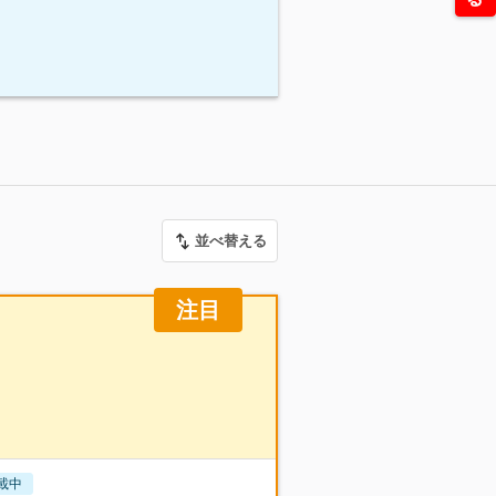
並べ替える
注目
載中