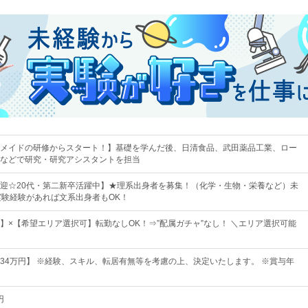
メイドの研修からスタート！】基礎を学んだ後、日清食品、武田薬品工業、ロー
などで研究・研究アシスタントを担当
迎☆20代・第二新卒活躍中】★理系出身者を募集！（化学・生物・栄養など）未
実験経験があれば文系出身者もOK！
】×【希望エリア選択可】転勤なしOK！⇒”配属ガチャ”なし！ ＼エリア選択可能
円〜34万円】 ※経験、スキル、転居有無等を考慮の上、決定いたします。 ※賞与年
円