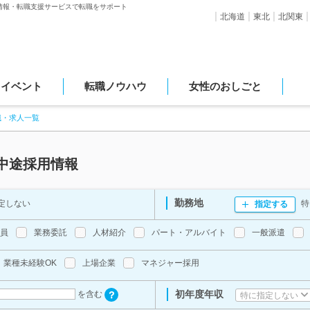
情報・転職支援サービスで転職をサポート
北海道
東北
北関東
・イベント
転職ノウハウ
女性のおしごと
職・求人一覧
中途採用情報
勤務地
定しない
特
指定する
員
業務委託
人材紹介
パート・アルバイト
一般派遣
業種未経験OK
上場企業
マネジャー採用
初年度年収
を含む
特に指定しない