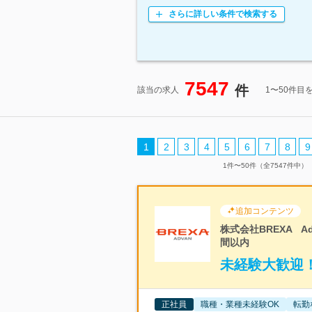
さらに詳しい条件で検索する
7547
件
該当の求人
1〜50件目
1
2
3
4
5
6
7
8
9
1件〜50件（全7547件中）
追加コンテンツ
株式会社BREXA A
間以内
未経験大歓迎！
正社員
職種・業種未経験OK
転勤