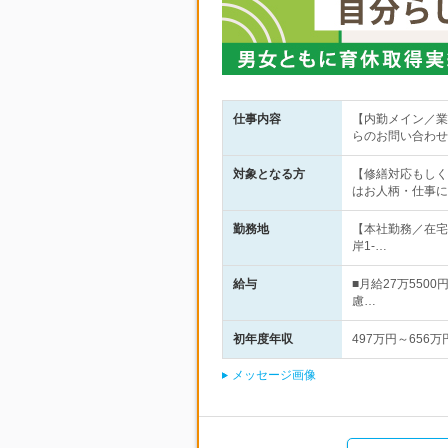
仕事内容
【内勤メイン／業
らのお問い合わせ
対象となる方
【修繕対応もしく
はお人柄・仕事
勤務地
【本社勤務／在宅
岸1-…
給与
■月給27万55
慮…
初年度年収
497万円～656万
メッセージ画像