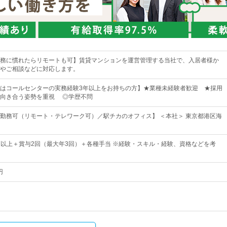
務に慣れたらリモートも可】賃貸マンションを運営管理する当社で、入居者様か
やご相談などに対応します。
はコールセンターの実務経験3年以上をお持ちの方】★業種未経験者歓迎 ★採用
に向き合う姿勢を重視 ◎学歴不問
勤務可（リモート・テレワーク可）／駅チカのオフィス】 ＜本社＞ 東京都港区海
00円以上＋賞与2回（最大年3回）＋各種手当 ※経験・スキル・経験、資格などを考
円