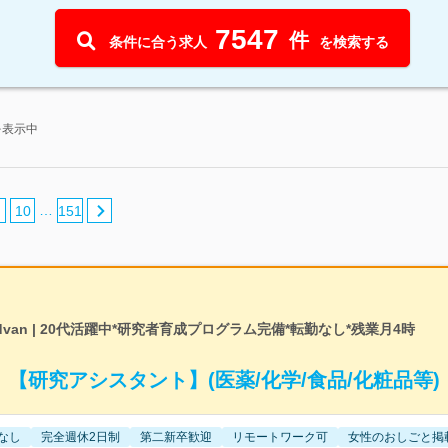
7547
件
条件に合う求人
を検索する
を表示中
…
10
151
dvan | 20代活躍中*研究者育成プログラム完備*転勤なし*残業月4時
【研究アシスタント】(医薬/化学/食品/化粧品等)
なし
完全週休2日制
第二新卒歓迎
リモートワーク可
女性のおしごと掲