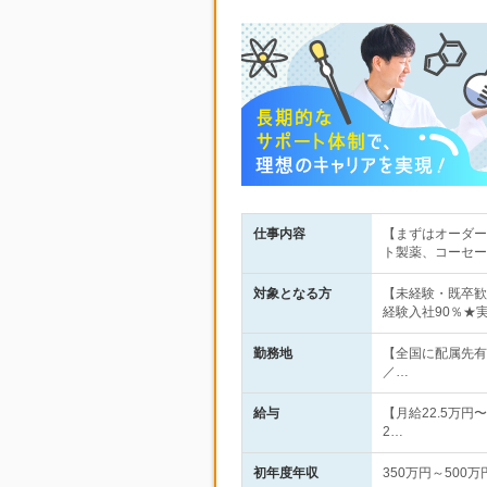
仕事内容
【まずはオーダー
ト製薬、コーセー
対象となる方
【未経験・既卒歓
経験入社90％★
勤務地
【全国に配属先有
／…
給与
【月給22.5万
2…
初年度年収
350万円～500万