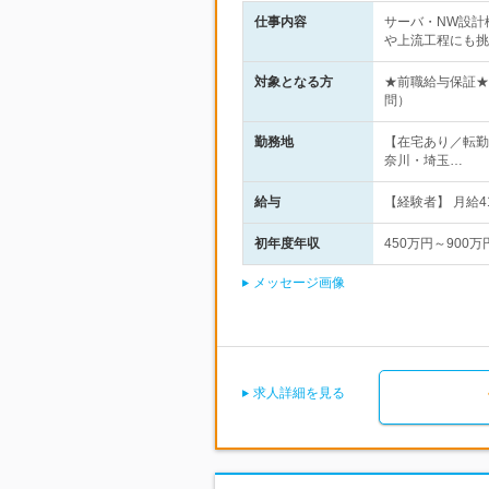
仕事内容
サーバ・NW設計
や上流工程にも挑
対象となる方
★前職給与保証★
問）
勤務地
【在宅あり／転勤
奈川・埼玉…
給与
【経験者】 月給4
初年度年収
450万円～900万
メッセージ画像
求人詳細を見る