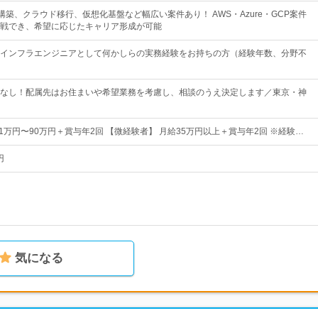
構築、クラウド移行、仮想化基盤など幅広い案件あり！ AWS・Azure・GCP案件
戦でき、希望に応じたキャリア形成が可能
インフラエンジニアとして何かしらの実務経験をお持ちの方（経験年数、分野不
なし！配属先はお住まいや希望業務を考慮し、相談のうえ決定します／東京・神
1万円〜90万円＋賞与年2回 【微経験者】 月給35万円以上＋賞与年2回 ※経験…
円
気になる