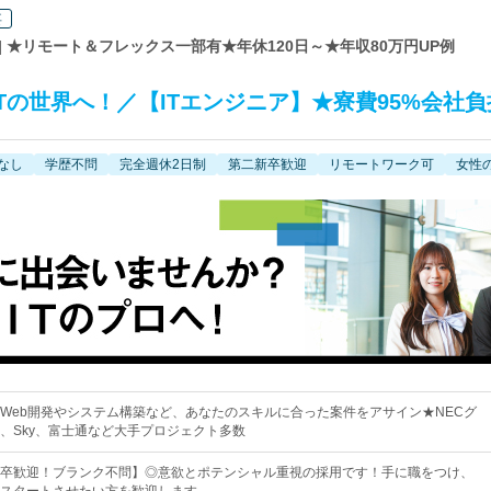
要
| ★リモート＆フレックス一部有★年休120日～★年収80万円UP例
Tの世界へ！／【ITエンジニア】★寮費95%会社負
なし
学歴不問
完全週休2日制
第二新卒歓迎
リモートワーク可
女性
Web開発やシステム構築など、あなたのスキルに合った案件をアサイン★NECグ
、Sky、富士通など大手プロジェクト多数
卒歓迎！ブランク不問】◎意欲とポテンシャル重視の採用です！手に職をつけ、