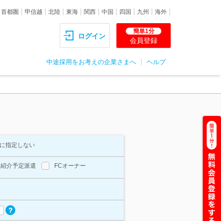
首都圏
甲信越
北陸
東海
関西
中国
四国
九州
海外
簡単1分
ログイン
会員登録
中途採用をお考えの企業さまへ
ヘルプ
に指定しない
紹介予定派遣
FCオーナー