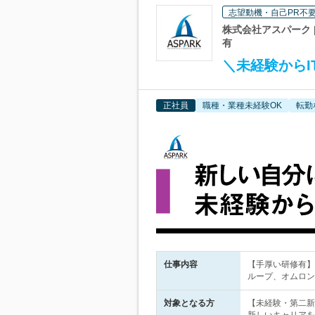
志望動機・自己PR不
株式会社アスパーク 
有
＼未経験からI
正社員
職種・業種未経験OK
転勤
仕事内容
【手厚い研修有】
ループ、オムロン
対象となる方
【未経験・第二新