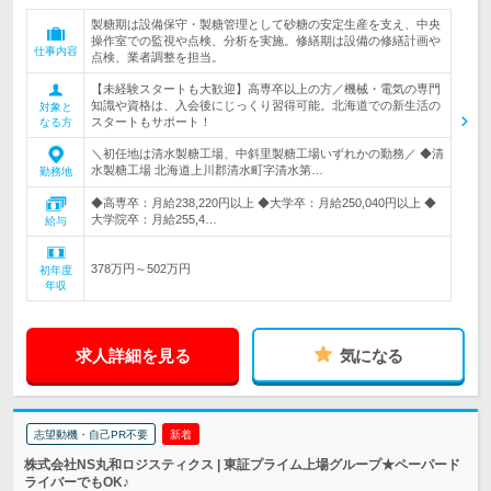
製糖期は設備保守・製糖管理として砂糖の安定生産を支え、中央
操作室での監視や点検、分析を実施。修繕期は設備の修繕計画や
仕事内容
点検、業者調整を担当。
【未経験スタートも大歓迎】高専卒以上の方／機械・電気の専門
知識や資格は、入会後にじっくり習得可能。北海道での新生活の
対象と
スタートもサポート！
なる方
＼初任地は清水製糖工場、中斜里製糖工場いずれかの勤務／ ◆清
水製糖工場 北海道上川郡清水町字清水第…
勤務地
◆高専卒：月給238,220円以上 ◆大学卒：月給250,040円以上 ◆
大学院卒：月給255,4…
給与
378万円～502万円
初年度
年収
求人詳細を見る
気になる
志望動機・自己PR不要
新着
株式会社NS丸和ロジスティクス | 東証プライム上場グループ★ペーパード
ライバーでもOK♪