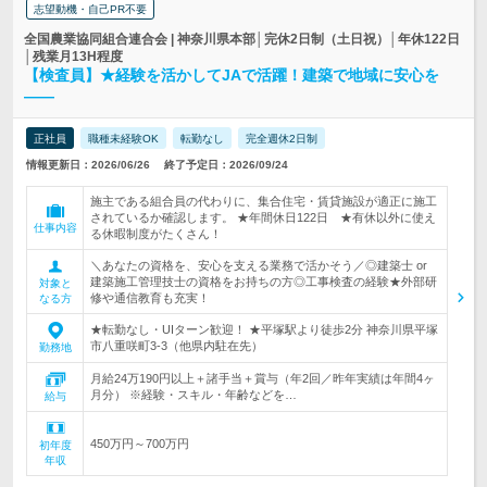
志望動機・自己PR不要
全国農業協同組合連合会 | 神奈川県本部│完休2日制（土日祝）│年休122日
│残業月13H程度
【検査員】★経験を活かしてJAで活躍！建築で地域に安心を
――
正社員
職種未経験OK
転勤なし
完全週休2日制
情報更新日：2026/06/26
終了予定日：2026/09/24
施主である組合員の代わりに、集合住宅・賃貸施設が適正に施工
されているか確認します。 ★年間休日122日 ★有休以外に使え
仕事内容
る休暇制度がたくさん！
＼あなたの資格を、安心を支える業務で活かそう／◎建築士 or
建築施工管理技士の資格をお持ちの方◎工事検査の経験★外部研
対象と
修や通信教育も充実！
なる方
★転勤なし・UIターン歓迎！ ★平塚駅より徒歩2分 神奈川県平塚
市八重咲町3-3（他県内駐在先）
勤務地
月給24万190円以上＋諸手当＋賞与（年2回／昨年実績は年間4ヶ
月分） ※経験・スキル・年齢などを…
給与
450万円～700万円
初年度
年収