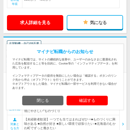
年収
求人詳細を見る
気になる
志望動機・自己PR不要
マイナビ転職からのお知らせ
苫小牧広域森林組合 | 月8千円の職員住宅／実働7.5h／残業平均月15h／平
均有休消化12日
マイナビ転職では、サイトの継続的な改善や、ユーザーのみなさまに最適化され
未経験歓迎！木材の【技術スタッフ】面接1回★U・Iターン歓迎
た広告を配信すること等を目的に、Cookie等の「インフォマティブデータ」を利
◎
用しています。
インフォマティブデータの提供を無効にしたい場合は「確認する」ボタンのリン
正社員
職種・業種未経験OK
転勤なし
第二新卒歓迎
ク先から停止（オプトアウト）を行うことができます。
※オプトアウトをした場合、マイナビ転職の一部サービスを利用できない場合が
女性のおしごと掲載中
あります。
情報更新日：2026/06/26
終了予定日：2026/08/27
閉じる
確認する
【若手活躍中！チームワークの良い職場です！】地域の木材を活
かすための加工作業をお任せします ◆SDGs達成につながる"環
仕事内容
境にやさしい"ものづくり
【未経験者歓迎】一つでも当てはまればぜひ⇒■ものづくりに興
味がある ■自然が好き ■新しい環境で頑張りたい ■北海道のむか
対象と
わ町でずっと働きたい
なる方