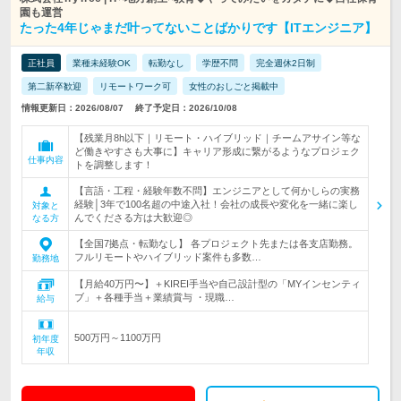
園も運営
たった4年じゃまだ叶ってないことばかりです【ITエンジニア】
正社員
業種未経験OK
転勤なし
学歴不問
完全週休2日制
第二新卒歓迎
リモートワーク可
女性のおしごと掲載中
情報更新日：2026/08/07
終了予定日：2026/10/08
【残業月8h以下｜リモート・ハイブリッド｜チームアサイン等な
ど働きやすさも大事に】キャリア形成に繋がるようなプロジェク
仕事内容
トを調整します！
【言語・工程・経験年数不問】エンジニアとして何かしらの実務
経験│3年で100名超の中途入社！会社の成長や変化を一緒に楽し
対象と
んでくださる方は大歓迎◎
なる方
【全国7拠点・転勤なし】 各プロジェクト先または各支店勤務。
フルリモートやハイブリッド案件も多数…
勤務地
【月給40万円〜】＋KIREI手当や自己設計型の「MYインセンティ
ブ」＋各種手当＋業績賞与 ・現職…
給与
500万円～1100万円
初年度
年収