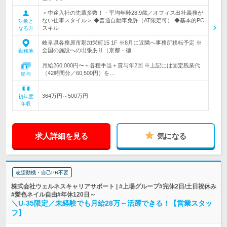
＜中途入社の先輩多数！・平均年齢28.9歳／オフィス出社義務が
ない仕事スタイル＞ ◆普通自動車免許（AT限定可） ◆基本的PC
対象と
スキル
なる方
岐阜県各務原市那加栄町15 1F ※8月に近隣へ事務所移転予定 ※
全国の施設への出張あり（京都・徳…
勤務地
月給260,000円〜＋各種手当＋賞与年2回 ※上記には固定残業代
（42時間分／60,500円）を…
給与
364万円～500万円
初年度
年収
求人詳細を見る
気になる
志望動機・自己PR不要
株式会社ウェルネスキャリアサポート | #上場グループ#完休2日/土日祝休み
#髪色ネイル自由#年休120日～
＼U-35限定／未経験でも月給28万～活躍できる！【営業スタッ
フ】