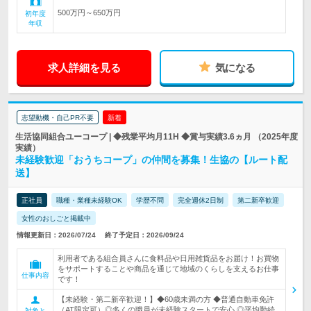
500万円～650万円
初年度
年収
求人詳細を見る
気になる
志望動機・自己PR不要
新着
生活協同組合ユーコープ | ◆残業平均月11H ◆賞与実績3.6ヵ月 （2025年度
実績）
未経験歓迎「おうちコープ」の仲間を募集！生協の【ルート配
送】
正社員
職種・業種未経験OK
学歴不問
完全週休2日制
第二新卒歓迎
女性のおしごと掲載中
情報更新日：2026/07/24
終了予定日：2026/09/24
利用者である組合員さんに食料品や日用雑貨品をお届け！お買物
をサポートすることや商品を通じて地域のくらしを支えるお仕事
仕事内容
です！
【未経験・第二新卒歓迎！】◆60歳未満の方 ◆普通自動車免許
（AT限定可）◎多くの職員が未経験スタートで安心 ◎平均勤続
対象と