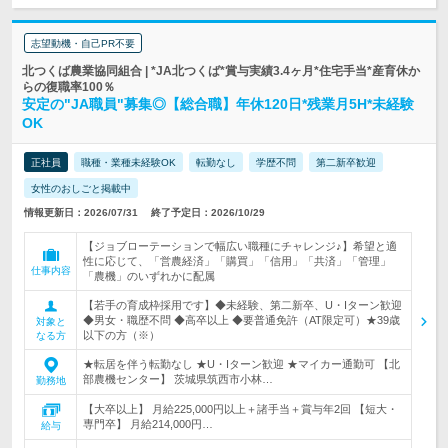
志望動機・自己PR不要
北つくば農業協同組合 | *JA北つくば*賞与実績3.4ヶ月*住宅手当*産育休か
らの復職率100％
安定の"JA職員"募集◎【総合職】年休120日*残業月5H*未経験
OK
正社員
職種・業種未経験OK
転勤なし
学歴不問
第二新卒歓迎
女性のおしごと掲載中
情報更新日：2026/07/31
終了予定日：2026/10/29
【ジョブローテーションで幅広い職種にチャレンジ♪】希望と適
性に応じて、「営農経済」「購買」「信用」「共済」「管理」
仕事内容
「農機」のいずれかに配属
【若手の育成枠採用です】◆未経験、第二新卒、U・Iターン歓迎
◆男女・職歴不問 ◆高卒以上 ◆要普通免許（AT限定可）★39歳
対象と
以下の方（※）
なる方
★転居を伴う転勤なし ★U・Iターン歓迎 ★マイカー通勤可 【北
部農機センター】 茨城県筑西市小林…
勤務地
【大卒以上】 月給225,000円以上＋諸手当＋賞与年2回 【短大・
専門卒】 月給214,000円…
給与