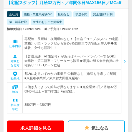
【宅配スタッフ】月給32万円～／年間休日MAX156日／MCalf
正社員
職種・業種未経験OK
転勤なし
学歴不問
完全週休2日制
第二新卒歓迎
女性のおしごと掲載中
情報更新日：2026/07/28
終了予定日：2026/10/22
再配達・長距離・夜間運転なし！【生協『コープみらい』の宅配
業務】小型トラックだから安心♪軽自動車での宅配も導入中◆未
仕事内容
経験、女性も活躍中！
【普通免許（AT限定可）があればペーパードライバーでもOK】
未経験・第二新卒・フリーターも歓迎★家賃の65％会社負担の社
対象と
宅あり！U・Iターン歓迎
なる方
都内にあるいずれかの事業所 ◎転勤なし（希望を考慮して配属）
■東糀谷事業所／東京都大田区東糀谷5…
勤務地
＜働き方によって給与が異なります＞ ■完全週休2日／月給32万
8940円以上＋賞与年2回 └固定残…
給与
380万円～420万円
初年度
年収
求人詳細を見る
気になる