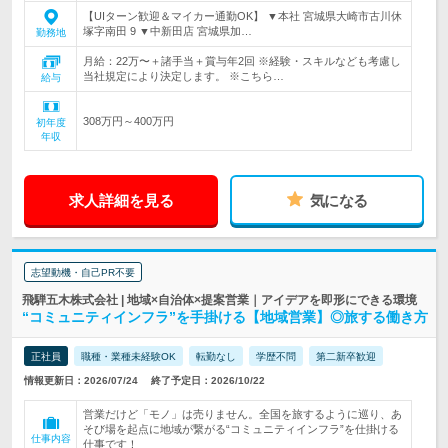
【UIターン歓迎＆マイカー通勤OK】 ▼本社 宮城県大崎市古川休
塚字南田 9 ▼中新田店 宮城県加…
勤務地
月給：22万〜＋諸手当＋賞与年2回 ※経験・スキルなども考慮し
当社規定により決定します。 ※こちら…
給与
308万円～400万円
初年度
年収
求人詳細を見る
気になる
志望動機・自己PR不要
飛騨五木株式会社 | 地域×自治体×提案営業｜アイデアを即形にできる環境
“コミュニティインフラ”を手掛ける【地域営業】◎旅する働き方
正社員
職種・業種未経験OK
転勤なし
学歴不問
第二新卒歓迎
情報更新日：2026/07/24
終了予定日：2026/10/22
営業だけど「モノ」は売りません。全国を旅するように巡り、あ
そび場を起点に地域が繋がる“コミュニティインフラ”を仕掛ける
仕事内容
仕事です！