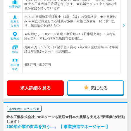
or 土木工事の施工管理を行います。★結婚ラッシュ中！7割の社
仕事内容
員が家庭を持っています
土木 or 造園施工管理技士（1級・2級）の有資格者 ★土日祝休
み ★家庭と両立してる社員が多数！家族と夕食を一緒に食べた
対象と
り、保育園のお迎えも◎
なる方
★転勤なし・UIターン歓迎・車通勤OK（駐車場完備）・直行直
帰もOK！ 本社／静岡県島田市金谷東1…
勤務地
月給28万円〜50万円＋諸手当＋賞与（年2回＋業績賞与 ⇒ 昨年実
績は年間5.5ヶ月分） ※試用期…
給与
453万円～810万円
初年度
年収
求人詳細を見る
気になる
志望動機・自己PR不要
鈴木工業株式会社 | ★UIターンも歓迎★日本の農業を支える”新事業”が始動
します！
100年企業の変革を担う―。【 事業推進マネージャー 】