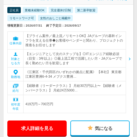
正社員
業種未経験OK
完全週休2日制
第二新卒歓迎
リモートワーク可
女性のおしごと掲載中
情報更新日：2026/07/31
終了予定日：2026/09/17
【プライム案件／最上流／リモートOK】JAグループの基幹イン
フラを支える仕事◆お客様やベンダーと関わり、プロジェクトの
仕事内容
推進をお任せします
【エンジニアとして次のステップを】◎ITエンジニア経験必須
（目安：3年以上）◎最上流工程で活躍したい方・JAグループで
対象と
長く勤めたい方を歓迎します
なる方
《江東区・千代田区のいずれかの拠点に配属》 【本社】 東京都
江東区豊洲6-4-34 メブクス豊洲…
勤務地
【経験者（リーダークラス）】 月給30万円以上〜 【経験者（メ
ンバークラス）】 月給24万5000…
給与
419万円～700万円
初年度
年収
求人詳細を見る
気になる