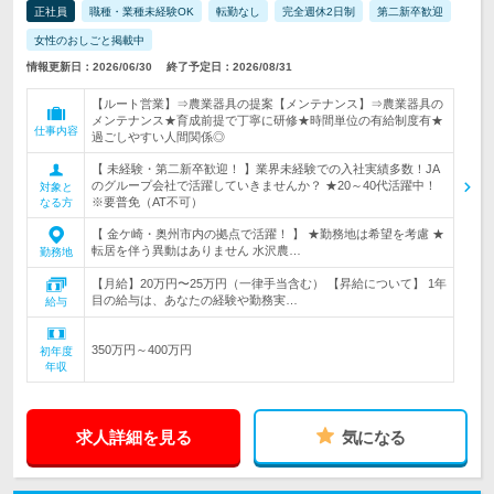
正社員
職種・業種未経験OK
転勤なし
完全週休2日制
第二新卒歓迎
女性のおしごと掲載中
情報更新日：2026/06/30
終了予定日：2026/08/31
【ルート営業】⇒農業器具の提案【メンテナンス】⇒農業器具の
メンテナンス★育成前提で丁寧に研修★時間単位の有給制度有★
仕事内容
過ごしやすい人間関係◎
【 未経験・第二新卒歓迎！ 】業界未経験での入社実績多数！JA
のグループ会社で活躍していきませんか？ ★20～40代活躍中！
対象と
※要普免（AT不可）
なる方
【 金ケ崎・奥州市内の拠点で活躍！ 】 ★勤務地は希望を考慮 ★
転居を伴う異動はありません 水沢農…
勤務地
【月給】20万円〜25万円（一律手当含む） 【昇給について】 1年
目の給与は、あなたの経験や勤務実…
給与
350万円～400万円
初年度
年収
求人詳細を見る
気になる