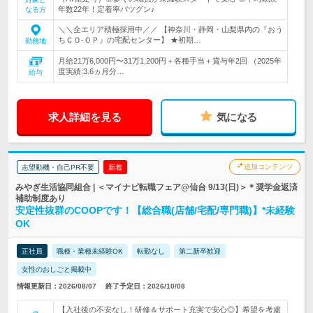
年数22年！定着率バツグン♪
なる方
＼＼全エリア積極採用中／／ 【神奈川・静岡・山梨県内の『おう
ちＣＯ-ＯＰ』の宅配センター】 ★初期…
勤務地
月給21万6,000円〜31万1,200円＋各種手当＋賞与年2回 （2025年
度実績:3.6ヵ月分…
給与
求人詳細を見る
気になる
追加コンテンツ
志望動機・自己PR不要
新着
みやぎ生活協同組合 | ＜マイナビ転職フェア@仙台 9/13(日)＞＊奨学金返済
補助制度あり
安定性抜群のCOOPです！【総合職(店舗/宅配/専門職)】*未経験
OK
正社員
職種・業種未経験OK
転勤なし
第二新卒歓迎
女性のおしごと掲載中
情報更新日：2026/08/07
終了予定日：2026/10/08
【入社後の不安なし！研修＆サポート充実で安心◎】希望を考慮