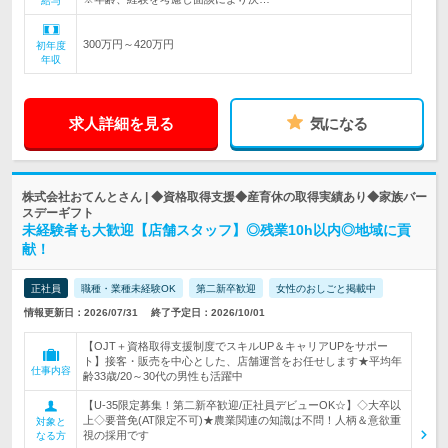
給与
300万円～420万円
初年度
年収
求人詳細を見る
気になる
株式会社おてんとさん | ◆資格取得支援◆産育休の取得実績あり◆家族バー
スデーギフト
未経験者も大歓迎【店舗スタッフ】◎残業10h以内◎地域に貢
献！
正社員
職種・業種未経験OK
第二新卒歓迎
女性のおしごと掲載中
情報更新日：2026/07/31
終了予定日：2026/10/01
【OJT＋資格取得支援制度でスキルUP＆キャリアUPをサポー
ト】接客・販売を中心とした、店舗運営をお任せします★平均年
仕事内容
齢33歳/20～30代の男性も活躍中
【U-35限定募集！第二新卒歓迎/正社員デビューOK☆】◇大卒以
上◇要普免(AT限定不可)★農業関連の知識は不問！人柄＆意欲重
対象と
視の採用です
なる方