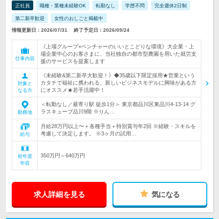
正社員
職種・業種未経験OK
転勤なし
学歴不問
完全週休2日制
第二新卒歓迎
女性のおしごと掲載中
情報更新日：2026/07/31
終了予定日：2026/09/24
《上場グループ×ベンチャーのいいとこどりな環境》大企業・上
場企業中心のお客さまに、当社独自の都市型農園を用いた就労支
仕事内容
援のサービスを提案します
《未経験&第二新卒大歓迎！》◆35歳以下限定採用★営業という
カタチで福祉に携われる、新しいビジネスモデルに興味がある方
対象と
にオススメ★若手活躍中！
なる方
＜転勤なし／最寄り駅 徒歩1分＞ 東京都品川区東品川4-13-14 グ
ラスキューブ品川9階 ※りん…
勤務地
月給28万円以上〜＋各種手当＋特別賞与年2回 ※経験・スキルを
考慮して決定します。 ※3ヶ月の試用…
給与
350万円～640万円
初年度
年収
求人詳細を見る
気になる