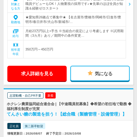
職員デビューもOK！人物重視の採用です♪★先輩のほぼ全員が知
対象と
識＆経験ゼロスタート
なる方
★愛知県26拠点で募集中★ 【名古屋市/豊橋市/岡崎市/日進市/豊
明市/春日井市/犬山市/新城市/…
勤務地
月給23万円以上+手当 ※当組合の規定により考慮します ※試用期
間（3カ月）あり／期間中の条件変更…
給与
350万円～450万円
初年度
年収
求人詳細を見る
気になる
志望動機・自己PR不要
新着
ホクレン農業協同組合連合会 | 【中途職員初募集】◆希望の初任地で勤務 ◆
福利厚生制度が充実
てんさい糖の製造を担う！【総合職（製糖管理・設備管理）】
正社員
第二新卒歓迎
情報更新日：2026/08/07
終了予定日：2026/10/08