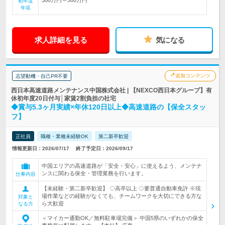
初年度
年収
求人詳細を見る
気になる
追加コンテンツ
志望動機・自己PR不要
西日本高速道路メンテナンス中国株式会社 | 【NEXCO西日本グループ】有
休初年度20日付与│家賃2割負担の社宅
◆賞与5.3ヶ月実績×年休120日以上◆高速道路の【保全スタッ
フ】
正社員
職種・業種未経験OK
第二新卒歓迎
情報更新日：2026/07/17
終了予定日：2026/09/17
中国エリアの高速道路が「安全・安心」に使えるよう、メンテナ
ンスに関わる保全・管理業務を行います。
仕事内容
【未経験・第二新卒歓迎】 ◇高卒以上 ◇要普通自動車免許 ※現
場作業などの経験がなくても、チームワークを大切にできる方な
対象と
ら大歓迎
なる方
＜マイカー通勤OK／無料駐車場完備＞ 中国5県のいずれかの保全