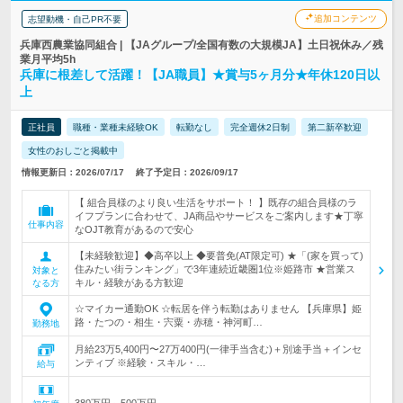
追加コンテンツ
志望動機・自己PR不要
兵庫西農業協同組合 | 【JAグループ/全国有数の大規模JA】土日祝休み／残
業月平均5h
兵庫に根差して活躍！【JA職員】★賞与5ヶ月分★年休120日以
上
正社員
職種・業種未経験OK
転勤なし
完全週休2日制
第二新卒歓迎
女性のおしごと掲載中
情報更新日：2026/07/17
終了予定日：2026/09/17
【 組合員様のより良い生活をサポート！ 】既存の組合員様のラ
イフプランに合わせて、JA商品やサービスをご案内します★丁寧
仕事内容
なOJT教育があるので安心
【未経験歓迎】◆高卒以上 ◆要普免(AT限定可) ★「(家を買って)
住みたい街ランキング」で3年連続近畿圏1位※姫路市 ★営業ス
対象と
キル・経験がある方歓迎
なる方
☆マイカー通勤OK ☆転居を伴う転勤はありません 【兵庫県】姫
路・たつの・相生・宍粟・赤穂・神河町…
勤務地
月給23万5,400円〜27万400円(一律手当含む)＋別途手当＋インセ
ンティブ ※経験・スキル・…
給与
380万円～500万円