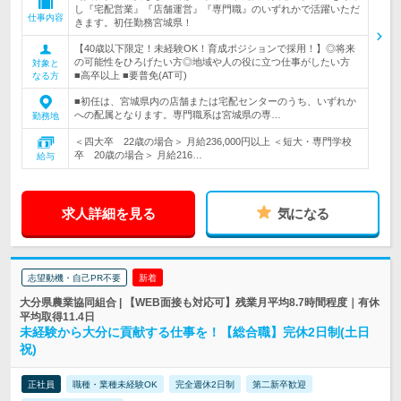
し『宅配営業』『店舗運営』『専門職』のいずれかで活躍いただ
仕事内容
きます。初任勤務宮城県！
【40歳以下限定！未経験OK！育成ポジションで採用！】◎将来
の可能性をひろげたい方◎地域や人の役に立つ仕事がしたい方
対象と
■高卒以上 ■要普免(AT可)
なる方
■初任は、宮城県内の店舗または宅配センターのうち、いずれか
への配属となります。専門職系は宮城県の専…
勤務地
＜四大卒 22歳の場合＞ 月給236,000円以上 ＜短大・専門学校
卒 20歳の場合＞ 月給216…
給与
求人詳細を見る
気になる
志望動機・自己PR不要
新着
大分県農業協同組合 | 【WEB面接も対応可】残業月平均8.7時間程度｜有休
平均取得11.4日
未経験から大分に貢献する仕事を！【総合職】完休2日制(土日
祝)
正社員
職種・業種未経験OK
完全週休2日制
第二新卒歓迎