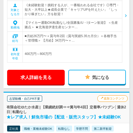
《未経験歓迎！挑戦する人が、一番報われる会社です》◎専門・
短大・大卒以上★成長企業で「キャリアUPを叶えたい」「しっ
対象と
かり稼ぎたい」方を歓迎！
なる方
【マイカー通勤OK/転勤なし/全国募集/U・Iターン歓迎】 ＜生産
拠点＞ ★北海道伊達生産センター…
勤務地
■月給26万円〜＋賞与年2回（賞与実績5.35カ月分）＋各種手当
＜管理職＞ 【月給】34万円〜＋…
給与
400万円～800万円
初年度
年収
求人詳細を見る
気になる
追加コンテンツ
志望動機・自己PR不要
有限会社ゆたか水産 | 【業績絶好調⇒⇒賞与年4回】定着率バツグン│週休2
日│転勤なし
★レア求人！鮮魚市場の【配送・販売スタッフ】★未経験OK
正社員
職種・業種未経験OK
転勤なし
学歴不問
第二新卒歓迎