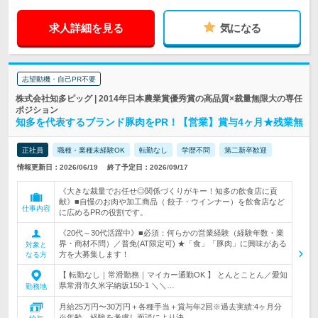
求人詳細を見る
気になる
志望動機・自己PR不要
株式会社知多ピッグ | 2014年日本農業賞優秀賞の高品質×裁量無限大の専任
ポジション
知多を代表するブランド豚肉をPR！【営業】賞与4ヶ月★残業無
正社員
職種・業種未経験OK
転勤なし
学歴不問
第二新卒歓迎
情報更新日：2026/06/19
終了予定日：2026/09/17
《大きな裁量でお任せ◎関係づくりがキー！知多の飲食店に貢
献》■自慢のお肉や加工商品（ 餃子・ウインナー）を飲食店など
仕事内容
に広めるPRの役割です。
《20代～30代活躍中》■必須：何らかの営業経験（経験年数・業
界・商材不問）／普免(AT限定可) ★「食」「豚肉」に興味がある
対象と
方を大募集します！
なる方
【 転勤なし｜常滑勤務｜マイカー通勤OK 】 とんとことん／愛知
県常滑市久米字納坂150-1 ＼＼…
勤務地
月給25万円〜30万円＋各種手当＋賞与年2回※過去実績:4ヶ月分
※年齢、経験を考慮し面談により決…