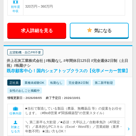
320万円～360万円
初年度
年収
求人詳細を見る
気になる
志望動機・自己PR不要
井上石灰工業株式会社 | #転勤なし #年間休日125日 #完全週休2日制（土日
祝）#転勤ナシ
既存顧客中心！国内シェアトップクラスの【化学メーカー営業】
正社員
業種未経験OK
転勤なし
完全週休2日制
第二新卒歓迎
女性のおしごと掲載中
情報更新日：2026/08/05
終了予定日：2026/10/01
■当社で製造している製品（農薬、無機薬品 等）の提案をお任せ
します。（#BtoB営業 #"関係構築型"の営業スタイル）
仕事内容
＼ 第二新卒も大歓迎 ／■必須：大卒以上／自動車免許（AT限定
可）／基本的なPCスキル（Excel・Word等）／営業経験（業界・
対象と
年数不問）★浅い方もOK！
なる方