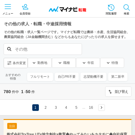
メニュー
会員登録
閲覧履歴
検索
その他の求人・転職・中途採用情報
その他の転職・求人一覧ページです。マイナビ転職では農林・水産、生活協同組合、
農業協同組合（JA金融機関含む）などからもあなたにぴったりの求人を探せます。
その他
勤務地
職種
年収
特徴
条件変更
おすすめの
フルリモート
自己PR不要
志望動機不要
第二新卒
特徴
780
1
50
並び替え
件中
-
件
1
2
3
4
5
16
…
注目
株式会社TryTree | IT×地方創生×教育◆やってみたいをカタチに◆自社保育