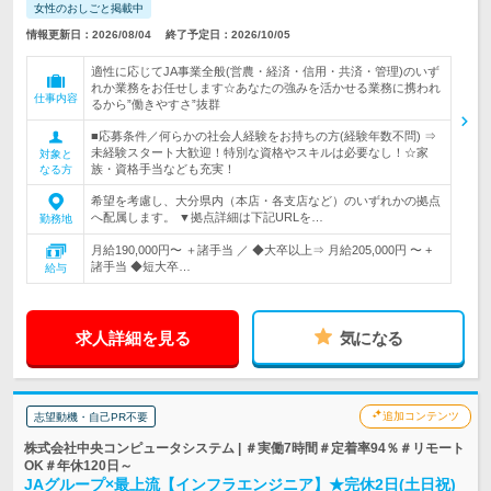
女性のおしごと掲載中
情報更新日：2026/08/04
終了予定日：2026/10/05
適性に応じてJA事業全般(営農・経済・信用・共済・管理)のいず
れか業務をお任せします☆あなたの強みを活かせる業務に携われ
仕事内容
るから”働きやすさ”抜群
■応募条件／何らかの社会人経験をお持ちの方(経験年数不問) ⇒
未経験スタート大歓迎！特別な資格やスキルは必要なし！☆家
対象と
族・資格手当なども充実！
なる方
希望を考慮し、大分県内（本店・各支店など）のいずれかの拠点
へ配属します。 ▼拠点詳細は下記URLを…
勤務地
月給190,000円〜 ＋諸手当 ／ ◆大卒以上⇒ 月給205,000円 〜 +
諸手当 ◆短大卒…
給与
求人詳細を見る
気になる
追加コンテンツ
志望動機・自己PR不要
株式会社中央コンピュータシステム | ＃実働7時間＃定着率94％＃リモート
OK＃年休120日～
JAグループ×最上流【インフラエンジニア】★完休2日(土日祝)