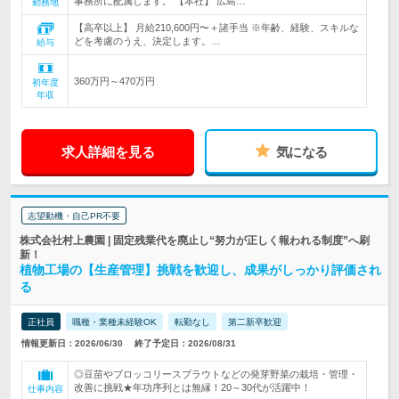
事務所に配属します。 【本社】 広島…
勤務地
【高卒以上】 月給210,600円〜＋諸手当 ※年齢、経験、スキルな
どを考慮のうえ、決定します。…
給与
360万円～470万円
初年度
年収
求人詳細を見る
気になる
志望動機・自己PR不要
株式会社村上農園 | 固定残業代を廃止し“努力が正しく報われる制度”へ刷
新！
植物工場の【生産管理】挑戦を歓迎し、成果がしっかり評価され
る
正社員
職種・業種未経験OK
転勤なし
第二新卒歓迎
情報更新日：2026/06/30
終了予定日：2026/08/31
◎豆苗やブロッコリースプラウトなどの発芽野菜の栽培・管理・
改善に挑戦★年功序列とは無縁！20～30代が活躍中！
仕事内容