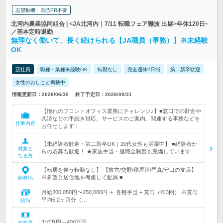
志望動機・自己PR不要
北河内農業協同組合 | <JA北河内｜7/11 転職フェア難波 出展>年休120日~
／基本定時退勤
無理なく働いて、長く続けられる【JA職員（事務）】※未経験
OK
正社員
職種・業種未経験OK
転勤なし
完全週休2日制
第二新卒歓迎
女性のおしごと掲載中
情報更新日：2026/06/30
終了予定日：2026/08/31
【憧れのフロントオフィス業務にチャレンジ♪】■窓口での貯金や
共済などの手続き対応、サービスのご案内、関連する事務などを
仕事内容
お任せします！
【未経験者歓迎・第二新卒OK｜20代女性も活躍中】 ■経験者か
対象と
らの応募も歓迎！ ★家族手当・退職金制度も完備しています
なる方
【転居を伴う転勤なし】 【枚方/交野/寝屋川/門真/守口の支店】
※希望と居住地を考慮して配属 ■…
勤務地
月給200,050円〜250,000円 ＋ 各種手当 + 賞与（年3回） ※賞与
平均5.2ヶ月分（…
給与
310万円～400万円
初年度