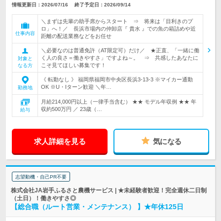
情報更新日：2026/07/16
終了予定日：2026/09/14
＼まずは先輩の助手席からスタート ⇒ 将来は「目利きのプ
ロ」へ！／ 長浜市場内の仲卸店『 貴水 』での魚の箱詰めや近
仕事内容
距離の配送業務などをお任せ
＼必要なのは普通免許（AT限定可）だけ／ ★正直、「一緒に働
く人の良さ＝働きやすさ」ですよね～。 ⇒ 共感したあなたに
対象と
こそ見てほしい募集です！
なる方
《 転勤なし 》 福岡県福岡市中央区長浜3-13-3 ※マイカー通勤
OK ※U・Iターン歓迎 ＼年…
勤務地
月給214,000円以上（一律手当含む） ★★ モデル年収例 ★★ 年
収約500万円 ／ 23歳（…
給与
求人詳細を見る
気になる
志望動機・自己PR不要
株式会社JA岩手ふるさと農機サービス | ★未経験者歓迎！完全週休二日制
（土日）！働きやすさ◎
【総合職（ルート営業・メンテナンス） 】★年休125日