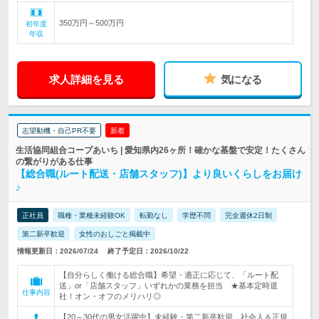
350万円～500万円
初年度
年収
求人詳細を見る
気になる
志望動機・自己PR不要
新着
生活協同組合コープあいち | 愛知県内26ヶ所！確かな基盤で安定！たくさん
の繋がりがある仕事
【総合職(ルート配送・店舗スタッフ)】より良いくらしをお届け
♪
正社員
職種・業種未経験OK
転勤なし
学歴不問
完全週休2日制
第二新卒歓迎
女性のおしごと掲載中
情報更新日：2026/07/24
終了予定日：2026/10/22
【自分らしく働ける総合職】希望・適正に応じて、「ルート配
送」or「店舗スタッフ」いずれかの業務を担当 ★基本定時退
仕事内容
社！オン・オフのメリハリ◎
【20～30代の男女活躍中】未経験・第二新卒歓迎、社会人＆正規