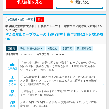
求人詳細を見る
気になる
志望動機・自己PR不要
新着
岐阜観光索道株式会社 | 【 名鉄グループ 】#創業71年 #賞与最大年3回 #シ
ンプルな仕事
ぎふ金華山ロープウェーの【運行管理】賞与実績4.2ヶ月/未経験
OK
正社員
職種・業種未経験OK
転勤なし
学歴不問
第二新卒歓迎
情報更新日：2026/08/07
終了予定日：2026/09/24
【 自然美・歴史・絶景に囲まれた職場 】ロープウェーの運行に
関わる運転・接客など様々な業務を担当。★自動運転で免許不
仕事内容
要！ボタン1つで操作できる
【 未経験歓迎 】自然が好き／岐阜で働きたい／機械いじりが好
き／乗り物が好き…1つでも当てはまる方はご応募を！★転勤が
対象と
なく、地域密着で働ける
なる方
【 転勤なし 】 岐阜県岐阜市千畳敷下257 ※UIターン歓迎！ ※マ
イカー通勤OK！(駐車場あり)
勤務地
月給20万円〜24万円 ＋ 諸手当 ＋ 賞与年2回(計4.2ヶ月分／昨年
度実績) ＋ 期末賞与(業…
給与