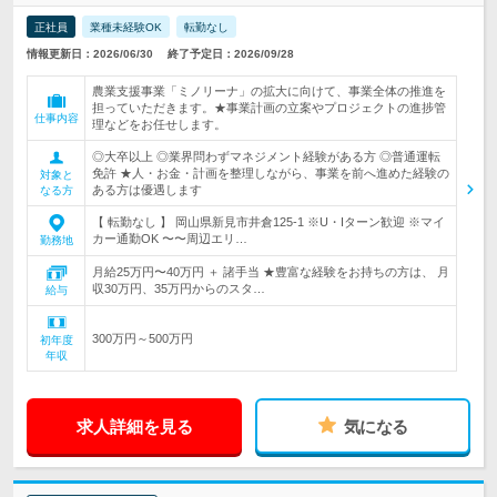
正社員
業種未経験OK
転勤なし
情報更新日：2026/06/30
終了予定日：2026/09/28
農業支援事業「ミノリーナ」の拡大に向けて、事業全体の推進を
担っていただきます。★事業計画の立案やプロジェクトの進捗管
仕事内容
理などをお任せします。
◎大卒以上 ◎業界問わずマネジメント経験がある方 ◎普通運転
免許 ★人・お金・計画を整理しながら、事業を前へ進めた経験の
対象と
ある方は優遇します
なる方
【 転勤なし 】 岡山県新見市井倉125-1 ※U・Iターン歓迎 ※マイ
カー通勤OK 〜〜周辺エリ…
勤務地
月給25万円〜40万円 ＋ 諸手当 ★豊富な経験をお持ちの方は、 月
収30万円、35万円からのスタ…
給与
300万円～500万円
初年度
年収
求人詳細を見る
気になる