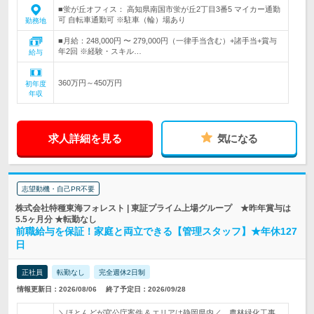
■蛍が丘オフィス： 高知県南国市蛍が丘2丁目3番5 マイカー通勤
可 自転車通勤可 ※駐車（輪）場あり
勤務地
■月給：248,000円 〜 279,000円（一律手当含む）+諸手当+賞与
年2回 ※経験・スキル…
給与
360万円～450万円
初年度
年収
求人詳細を見る
気になる
志望動機・自己PR不要
株式会社特種東海フォレスト | 東証プライム上場グループ ★昨年賞与は
5.5ヶ月分 ★転勤なし
前職給与を保証！家庭と両立できる【管理スタッフ】★年休127
日
正社員
転勤なし
完全週休2日制
情報更新日：2026/08/06
終了予定日：2026/09/28
＼ほとんどが官公庁案件 & エリアは静岡県内／ 農林緑化工事