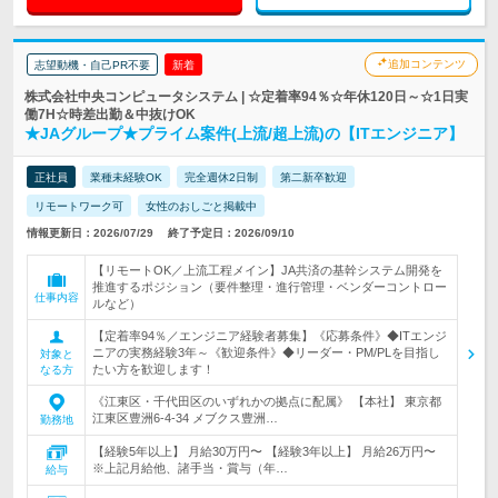
追加コンテンツ
志望動機・自己PR不要
新着
株式会社中央コンピュータシステム | ☆定着率94％☆年休120日～☆1日実
働7H☆時差出勤＆中抜けOK
★JAグループ★プライム案件(上流/超上流)の【ITエンジニア】
正社員
業種未経験OK
完全週休2日制
第二新卒歓迎
リモートワーク可
女性のおしごと掲載中
情報更新日：2026/07/29
終了予定日：2026/09/10
【リモートOK／上流工程メイン】JA共済の基幹システム開発を
推進するポジション（要件整理・進行管理・ベンダーコントロー
仕事内容
ルなど）
【定着率94％／エンジニア経験者募集】《応募条件》◆ITエンジ
ニアの実務経験3年～《歓迎条件》◆リーダー・PM/PLを目指し
対象と
たい方を歓迎します！
なる方
《江東区・千代田区のいずれかの拠点に配属》 【本社】 東京都
江東区豊洲6-4-34 メブクス豊洲…
勤務地
【経験5年以上】 月給30万円〜 【経験3年以上】 月給26万円〜
※上記月給他、諸手当・賞与（年…
給与