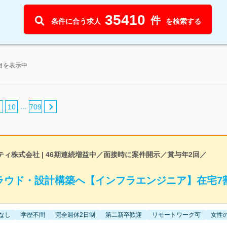
35410
件
条件に合う求人
を検索する
件目を表示中
…
10
709
ィ株式会社 | 46期連続増益中／面接時に案件開示／賞与年2回／
ラウド・設計構築へ【インフラエンジニア】在宅7
なし
学歴不問
完全週休2日制
第二新卒歓迎
リモートワーク可
女性