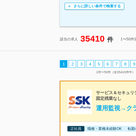
さらに詳しい条件で検索する
35410
件
該当の求人
1〜50
1
2
3
4
5
6
7
8
9
1件〜50件（全35410件中）
サービス＆セキュリテ
固定残業なし
運用監視→ク
正社員
職種・業種未経験OK
転勤