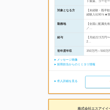
ト製薬、コーセー
対象となる方
【未経験・既卒歓
経験入社90％★
勤務地
【全国に配属先有
／…
給与
【月給22.5万
2…
初年度年収
350万円～500万
メッセージ画像
採用担当からのミミヨリ情報
求人詳細を見る
株式会社エスアイイー