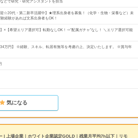
などで研究・研究アシスタントを担当
迎☆20代・第二新卒活躍中】★理系出身者を募集！（化学・生物・栄養など）未
実験経験があれば文系出身者もOK！
】×【希望エリア選択可】転勤なしOK！⇒”配属ガチャ”なし！ ＼エリア選択可能
円〜34万円】 ※経験、スキル、転居有無等を考慮の上、決定いたします。 ※賞与年
円
気になる
 | 上場企業｜ホワイト企業認定GOLD｜残業月平均7h以下｜リモ