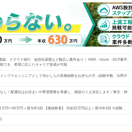
構築、クラウド移行、仮想化基盤など幅広い案件あり！ AWS・Azure・GCP案件
戦でき、希望に応じたキャリア形成が可能
インフラエンジニアとして何かしらの実務経験をお持ちの方（経験年数、分野不
なし！配属先はお住まいや希望業務を考慮し、相談のうえ決定します／東京・神
1万円〜90万円＋賞与年2回 【微経験者】 月給35万円以上＋賞与年2回 ※経験…
円