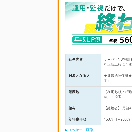
仕事内容
サーバ・NW設計
や上流工程にも挑
対象となる方
★前職給与保証★
問）
勤務地
【在宅あり／転勤
奈川・埼玉…
給与
【経験者】 月給4
初年度年収
450万円～900万
メッセージ画像