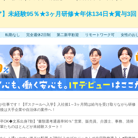
ア】未経験95％★3ヶ月研修★年休134日★賞与3回
転勤なし
完全週休2日制
第二新卒歓迎
リモートワーク可
女性のお
"が仕事です！【ITスクールへ入学】入社後1～3ヶ月間は給与を受け取りながら研修
後は大手企業や自治体の案件へ！
卒OK◆文系出身7割】”書類選考通過率90％” 営業、販売員、介護士、事務、清掃
輩たちのほとんどが未経験スタート！