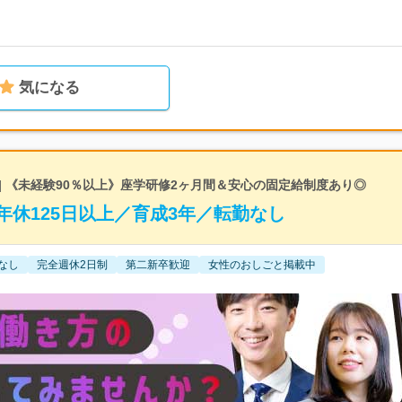
気になる
 | 《未経験90％以上》座学研修2ヶ月間＆安心の固定給制度あり◎
休125日以上／育成3年／転勤なし
なし
完全週休2日制
第二新卒歓迎
女性のおしごと掲載中