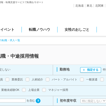
情報・転職支援サービスで転職をサポート
北海道
東北
北関東
・イベント
転職ノウハウ
女性のおしごと
の転職・求人一覧
転職・中途採用情報
勤務地
定しない
特
指定する
員
業務委託
人材紹介
パート・アルバイト
一般派遣
業種未経験OK
上場企業
マネジャー採用
初年度年収
を含む
特に指定しない