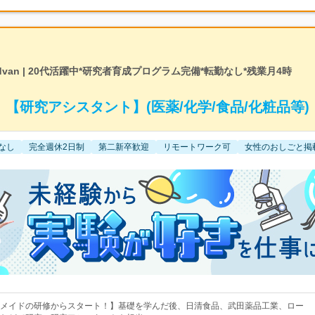
dvan | 20代活躍中*研究者育成プログラム完備*転勤なし*残業月4時
【研究アシスタント】(医薬/化学/食品/化粧品等)
なし
完全週休2日制
第二新卒歓迎
リモートワーク可
女性のおしごと掲
メイドの研修からスタート！】基礎を学んだ後、日清食品、武田薬品工業、ロー