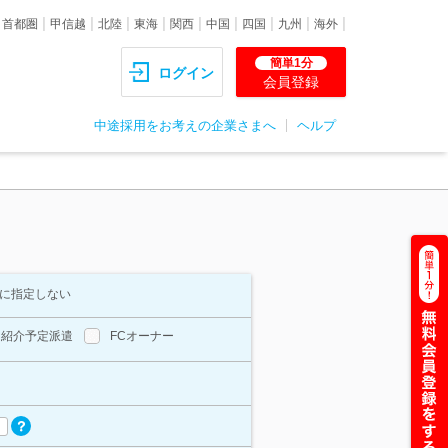
首都圏
甲信越
北陸
東海
関西
中国
四国
九州
海外
簡単1分
ログイン
会員登録
中途採用をお考えの企業さまへ
ヘルプ
に指定しない
紹介予定派遣
FCオーナー