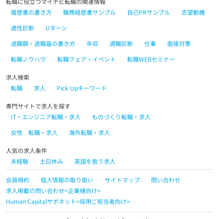
転職に役立つマイナビ転職の関連情報
履歴書の書き方
職務経歴書サンプル
自己PRサンプル
志望動機
適性診断
Uターン
退職願・退職届の書き方
年収
適職診断
仕事
面接対策
転職ノウハウ
転職フェア・イベント
転職WEBセミナー
求人検索
転職
求人
Pick Upキーワード
専門サイトで求人を探す
IT・エンジニア転職・求人
ものづくり転職・求人
女性 転職・求人
海外転職・求人
人気の求人条件
未経験
土日休み
英語を扱う求人
会員規約
個人情報の取り扱い
サイトマップ
問い合わせ
求人掲載の問い合わせ<企業様向け>
Human Capitalサポネット<採用ご担当者向け>