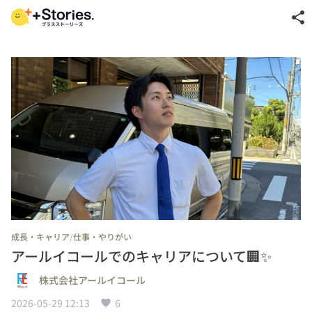
share
/
成長・キャリア
仕事・やりがい
アールイコールでのキャリアについて🏢✨
株式会社アールイコール
2026-05-29 12:13
6