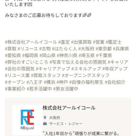
みなさまのご応募お待ちしております🌈🌈
#株式会社アールイコール
#査定
#出張買取
#営業
#鑑定士
#買取
#リユース
#古物
#はたらく人
#大阪府
#東京都
#兵庫県
#愛知県
#福岡県
#岡山県
#神奈川県
#埼玉県
#千葉県
#弊社のすごいところ
#写真で伝える会社の雰囲気
#キャリア
#会社の雰囲気
#キャリアアップ
#スキルアップ
#年収アップ
#リユース業
#買取スタッフ
#オープニングスタッフ
#オープン
#八王子
#横浜
#神戸
#自慢の福利厚生
#会社紹介
#事業紹介
#若手活躍中
#男女活躍中
株式会社アールイコール
大阪府
サービス・ レジャー
"入社1年目から"頑張りが成果に繋がる。