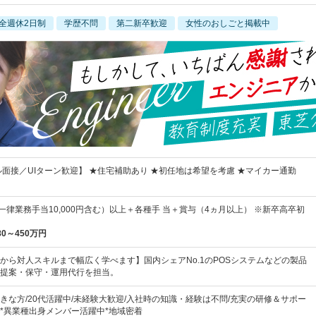
全週休2日制
学歴不問
第二新卒歓迎
女性のおしごと掲載中
ル面接／UIターン歓迎】 ★住宅補助あり ★初任地は希望を考慮 ★マイカー通勤
円（一律業務手当10,000円含む）以上＋各種手 当＋賞与（4ヵ月以上） ※新卒高卒初
80～450万円
から対人スキルまで幅広く学べます】国内シェアNo.1のPOSシステムなどの製品
提案・保守・運用代行を担当。
きな方/20代活躍中/未経験大歓迎/入社時の知識・経験は不問/充実の研修＆サポー
*異業種出身メンバー活躍中*地域密着