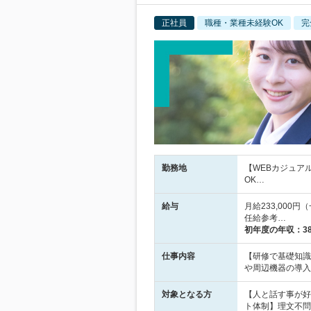
正社員
職種・業種未経験OK
完
勤務地
【WEBカジュア
OK…
給与
月給233,000
任給参考…
初年度の年収：
3
仕事内容
【研修で基礎知識
や周辺機器の導入
対象となる方
【人と話す事が好
ト体制】理文不問