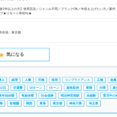
経験2年以上の方】使用言語／ジャンル不問／ブランクOK／年収を上げたい方／案件
プ★リモート率90%★
社所在地：東京都
気になる
導入
経理
人事
労務
採用
コンプライアンス
広報
急募
休2日
交通費
UIターン
Iターン
資格取得
禁煙
分煙
産
末年始休暇
有給休暇
社会保険
明治神宮前駅
未経験
育児中の
帰
首都圏
関西
東海
東京都
神奈川県
埼玉県