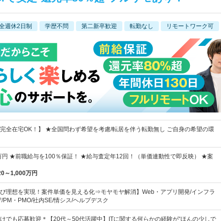
全週休2日制
学歴不問
第二新卒歓迎
転勤なし
リモートワーク可
完全在宅OK！】 ★全国問わず希望を考慮/転居を伴う転勤無し ご自身の希望の環
万円 ★前職給与を100％保証！ ★給与査定年12回！（単価連動性で即反映） ★案
20～1,000万円
び理想を実現！案件単価を見える化⇒モヤモヤ解消】Web・アプリ開発/インフラ
/PM・PMO/社内SE/情シス/ヘルプデスク
けでも応募歓迎＊【20代～50代活躍中】ITに関する何らかの経験が“ほんの少しで