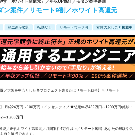
増やす「ホワイト高還元」／年収UP保証／モダン案件参画
ダン案件／リモート9割／ホワイト高還元
第二新卒歓迎
転勤なし
リモートワーク可
女性のおしごと掲載中
圏／大阪を中心とした各プロジェクト先またはリモート勤務】※リモート
 月給24万円～100万円＋インセンティブ ◆想定年収432万円～1200万円(経験・
32～1,200万円
択可能／正規ホワイト高還元／月間案件4万件以上／リモート9割】あなたの経験やス
を自ら選択できます。