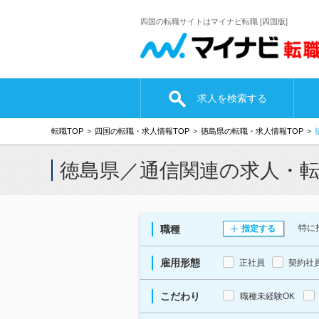
四国の転職サイトはマイナビ転職 [四国版]
求人を検索する
転職TOP
四国の転職・求人情報TOP
徳島県の転職・求人情報TOP
徳島県／通信関連の求人・
特に
職種
指定する
雇用形態
正社員
契約社
こだわり
職種未経験OK