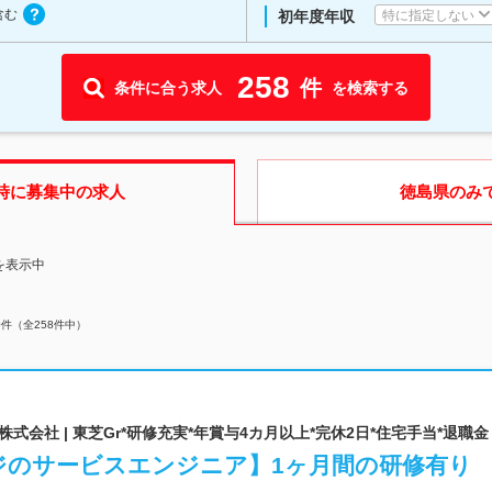
含む
特に指定しない
初年度年収
258
件
条件に合う求人
を検索する
時に募集中の求人
徳島県
のみ
を表示中
0
件（全
258
件中）
会社 | 東芝Gr*研修充実*年賞与4カ月以上*完休2日*住宅手当*退職金
ジのサービスエンジニア】1ヶ月間の研修有り