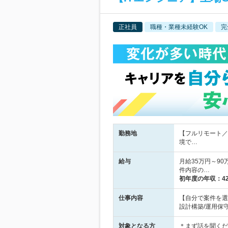
正社員
職種・業種未経験OK
完
勤務地
【フルリモート／
境で…
給与
月給35万円～90
件内容の…
初年度の年収：
4
仕事内容
【自分で案件を選
設計構築/運用保守
対象となる方
＊まず話を聞くだ