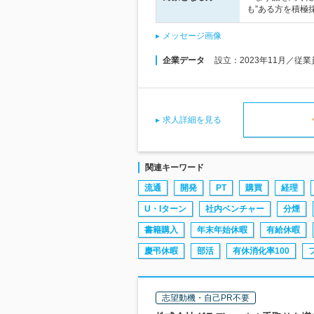
も”ある方を積極
メッセージ画像
企業データ
設立：2023年11月／従
求人詳細を見る
関連キーワード
流通
開発
PT
購買
経理
U・Iターン
社内ベンチャー
分煙
書籍購入
年末年始休暇
有給休暇
慶弔休暇
部活
有休消化率100
志望動機・自己PR不要