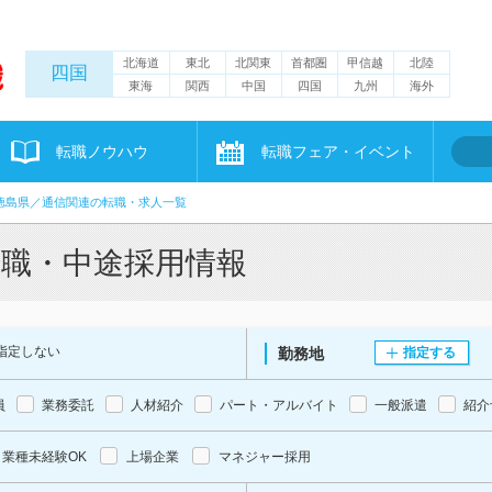
北海道
東北
北関東
首都圏
甲信越
北陸
四国
東海
関西
中国
四国
九州
海外
転職ノウハウ
転職フェア・イベント
徳島県／通信関連の転職・求人一覧
転職・中途採用情報
指定しない
勤務地
指定する
員
業務委託
人材紹介
パート・アルバイト
一般派遣
紹介
業種未経験OK
上場企業
マネジャー採用