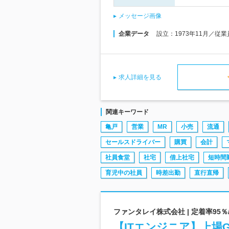
メッセージ画像
企業データ
設立：1973年11月／従
求人詳細を見る
関連キーワード
亀戸
営業
MR
小売
流通
セールスドライバー
購買
会計
社員食堂
社宅
借上社宅
短時間
育児中の社員
時差出勤
直行直帰
ファンタレイ株式会社 | 定着率95％
【ITエンジニア】上場G