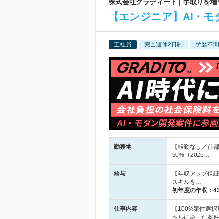
株式会社グラディート | 手取りを
【エンジニア】AI・モ
正社員
完全週休2日制
学歴不問
勤務地
【転勤なし／首都
90%（2026…
給与
【年収アップ保証】
スキルを…
初年度の年収：
4
仕事内容
【100%案件選
キルにあった案件