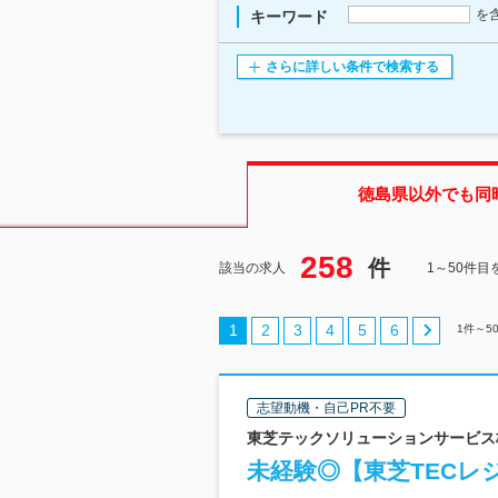
を
キーワード
さらに詳しい条件で検索する
徳島県
以外でも同
258
件
該当の求人
1～50件目
1
2
3
4
5
6
1
件～
5
志望動機・自己PR不要
東芝テックソリューションサービス株式
未経験◎【東芝TECレ