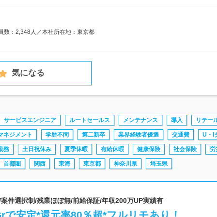
業員数：2,348人／本社所在地：東京都
気になる
サービスエンジニア
ルートセールス
メンテナンス
導入
リテー
マネジメント
学歴不問
第二新卒
業界経験者優遇
交通費
U・I
勤務
土日祝休み
夏季休暇
有給休暇
健康保険
社会保険
労
首都圏
関西
東海
東京都
神奈川県
埼玉県
/案件選択制/残業ほぼ無/前給保証/年収200万UP実績有
rで安定*還元率80％超*フルリモあり！