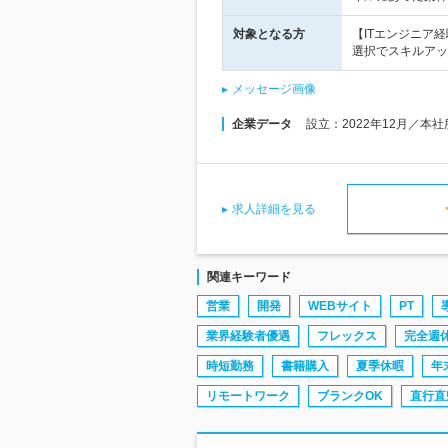
対象となる方
【ITエンジニア
選択でスキルアッ
メッセージ画像
企業データ
設立：2022年12月／本
求人詳細を見る
関連キーワード
営業
開発
WEBサイト
PT
業界経験者優遇
フレックス
完全週
時短勤務
書籍購入
夏季休暇
年
リモートワーク
ブランクOK
直行直