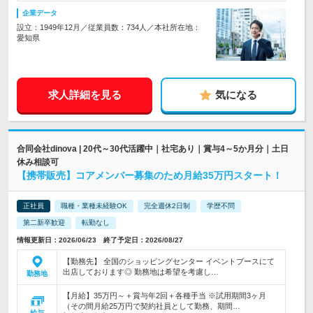
企業データ
設立：1949年12月／従業員数：734人／本社所在地：
愛知県
求人詳細を見る
気になる
合同会社dinova | 20代～30代活躍中｜社宅あり｜賞与4～5か月分｜土日
休み相談可
【携帯販売】コアメンバー募集のため月給35万円スタート！
正社員
職種・業種未経験OK
完全週休2日制
学歴不問
第二新卒歓迎
転勤なし
情報更新日：2026/06/23 終了予定日：2026/08/27
【勤務先】 全国のショッピングセンター イベントブースにて
出店しております◎ 勤務地は希望を考慮し…
勤務地
【月給】35万円～＋賞与年2回＋各種手当 ※試用期間3ヶ月
（その間月給25万円で契約社員として勤務、期間…
給与