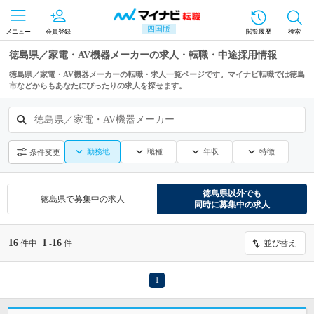
四国版
メニュー
会員登録
閲覧履歴
検索
徳島県／家電・AV機器メーカーの求人・転職・中途採用情報
徳島県／家電・AV機器メーカーの転職・求人一覧ページです。マイナビ転職では徳島
市などからもあなたにぴったりの求人を探せます。
徳島県／家電・AV機器メーカー
勤務地
職種
年収
特徴
条件変更
徳島県
以外でも
徳島県
で募集中の求人
同時に募集中の求人
16
1
16
件中
-
件
並び替え
1