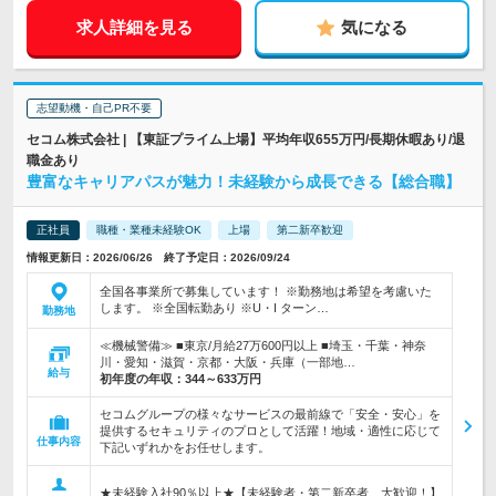
求人詳細を見る
気になる
志望動機・自己PR不要
セコム株式会社 | 【東証プライム上場】平均年収655万円/長期休暇あり/退
職金あり
豊富なキャリアパスが魅力！未経験から成長できる【総合職】
正社員
職種・業種未経験OK
上場
第二新卒歓迎
情報更新日：2026/06/26 終了予定日：2026/09/24
全国各事業所で募集しています！ ※勤務地は希望を考慮いた
します。 ※全国転勤あり ※U・I ターン…
勤務地
≪機械警備≫ ■東京/月給27万600円以上 ■埼玉・千葉・神奈
川・愛知・滋賀・京都・大阪・兵庫（一部地…
給与
初年度の年収：
344～633万円
セコムグループの様々なサービスの最前線で「安全・安心」を
提供するセキュリティのプロとして活躍！地域・適性に応じて
仕事内容
下記いずれかをお任せします。
★未経験入社90％以上★【未経験者・第二新卒者、大歓迎！】