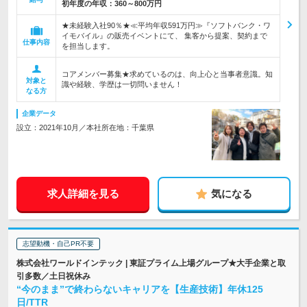
初年度の年収：
360～800万円
★未経験入社90％★≪平均年収591万円≫『ソフトバンク・ワ
イモバイル』の販売イベントにて、 集客から提案、契約まで
仕事内容
を担当します。
コアメンバー募集★求めているのは、向上心と当事者意識。知
対象と
識や経験、学歴は一切問いません！
なる方
企業データ
設立：2021年10月／本社所在地：千葉県
求人詳細を見る
気になる
志望動機・自己PR不要
株式会社ワールドインテック | 東証プライム上場グループ★大手企業と取
引多数／土日祝休み
“今のまま”で終わらないキャリアを【生産技術】年休125
日/TTR