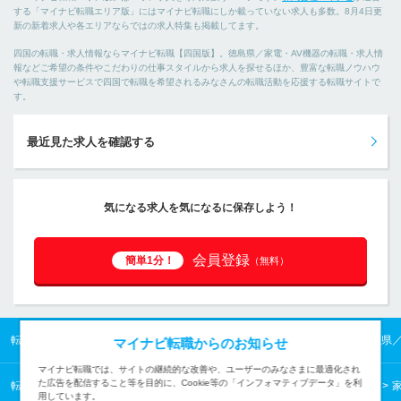
する「マイナビ転職エリア版」にはマイナビ転職にしか載っていない求人も多数。8月4日更
新の新着求人や各エリアならではの求人特集も掲載してます。
四国の転職・求人情報ならマイナビ転職【四国版】。徳島県／家電・AV機器の転職・求人情
報などご希望の条件やこだわりの仕事スタイルから求人を探せるほか、豊富な転職ノウハウ
や転職支援サービスで四国で転職を希望されるみなさんの転職活動を応援する転職サイトで
す。
最近見た求人を確認する
気になる求人を気になるに保存しよう！
会員登録
簡単1分！
（無料）
転職TOP
四国の転職・求人情報TOP
徳島県の転職・求人情報TOP
徳島県
マイナビ転職からのお知らせ
マイナビ転職では、サイトの継続的な改善や、ユーザーのみなさまに最適化され
た広告を配信すること等を目的に、Cookie等の「インフォマティブデータ」を利
転職TOP
業種から探す
機械・電気・電子メーカーの転職・求人情報一覧
用しています。