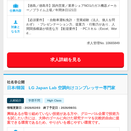
【徳島／徳島市】国内営業／業界シェアNO1のガス機器メーカ
ー／プライム上場／年間休日121日
仕事内容
【必須要件】 ・自動車運転免許 ・営業経験（法人、個人を問
わず） ・プレゼンテーション力、提案力 ・行動力があり、人
対象と
間関係構築が得意な方 【歓迎要件】 ・PCスキル（Excel、Wor
なる方
d…
求人管理No. 10665849
求人詳細を見る
社名非公開
日本/韓国 LG Japan Lab 空調向けコンプレッサー専門家
人材紹介
学歴不問
High Class
情報更新日：2026/02/03 終了予定日：2026/08/31
興味あるが取り組めていない技術がある方や、グローバル企業で技術力
を試したい方には、大枠のゴールに向けた研究テーマを比較的自由に提
案できる環境であるため、やりがいを感じやすい環境です。