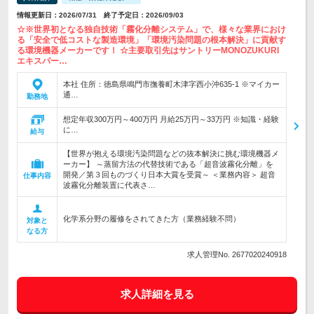
情報更新日：2026/07/31 終了予定日：2026/09/03
☆※世界初となる独自技術「霧化分離システム」で、様々な業界におけ
る「安全で低コストな製造環境」「環境汚染問題の根本解決」に貢献す
る環境機器メーカーです！ ☆主要取引先はサントリーMONOZUKURI
エキスパー…
本社 住所：徳島県鳴門市撫養町木津字西小沖635-1 ※マイカー
通…
勤務地
想定年収300万円～400万円 月給25万円～33万円 ※知識・経験
に…
給与
【世界が抱える環境汚染問題などの抜本解決に挑む環境機器メ
ーカー】 ～蒸留方法の代替技術である「超音波霧化分離」を
開発／第３回ものづくり日本大賞を受賞～ ＜業務内容＞ 超音
仕事内容
波霧化分離装置に代表さ…
化学系分野の履修をされてきた方（業務経験不問）
対象と
なる方
求人管理No. 2677020240918
求人詳細を見る