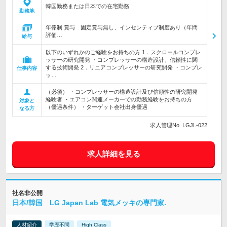
韓国勤務または日本での在宅勤務
勤務地
年俸制 賞与 固定賞与無し、インセンティブ制度あり（年間
評価…
給与
以下のいずれかのご経験をお持ちの方 1．スクロールコンプレ
ッサーの研究開発 ・コンプレッサーの構造設計、信頼性に関
する技術開発 2．リニアコンプレッサーの研究開発 ・コンプレ
仕事内容
ッ…
（必須） ・コンプレッサーの構造設計及び信頼性の研究開発
経験者 ・エアコン関連メーカーでの勤務経験をお持ちの方
対象と
（優遇条件） ・ターゲット会社出身優遇
なる方
求人管理No. LGJL-022
求人詳細を見る
社名非公開
日本/韓国 LG Japan Lab 電気メッキの専門家.
人材紹介
学歴不問
High Class