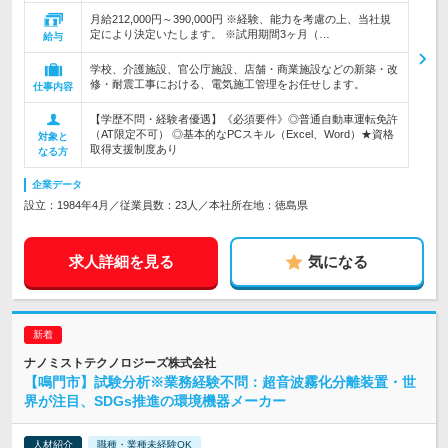
月給212,000円～390,000円 ※経験、能力を考慮の上、当社規
定により決定いたします。 ※試用期間3ヶ月（…
給与
学校、介護施設、官公庁施設、店舗・商業施設などの新築・改
修・耐震工事における、電気施工管理をお任せします。
仕事内容
【学歴不問・経験者優遇】《必須要件》◎普通自動車運転免許
（AT限定不可） ◎基本的なPCスキル（Excel、Word）★資格
対象と
取得支援制度あり
なる方
企業データ
設立：1984年4月／従業員数：23人／本社所在地：徳島県
求人詳細を見る
気になる
ナノミストテクノロジーズ株式会社
【鳴門市】試験分析※業務経験不問：超音波霧化分離装置・世
界が注目、SDGs推進の環境機器メーカー
人材紹介
職種・業種未経験OK