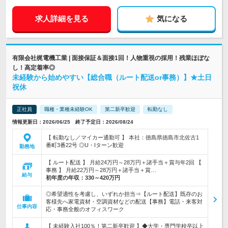
求人詳細を見る
気になる
有限会社梶電機工業 | 面接保証＆面接1回！人物重視の採用！残業ほぼな
し！高定着率◎
未経験から始めやすい【総合職（ルート配送or事務）】★土日
祝休
正社員
職種・業種未経験OK
第二新卒歓迎
転勤なし
情報更新日：2026/06/25 終了予定日：2026/08/24
【 転勤なし／マイカー通勤可 】 本社：徳島県徳島市北佐古1
番町3番22号 ◎U・Iターン歓迎
勤務地
【 ルート配送 】 月給24万円～28万円＋諸手当＋賞与年2回 【
事務 】 月給22万円～28万円＋諸手当＋賞…
給与
初年度の年収：
330～420万円
◎希望適性を考慮し、いずれか担当⇒【ルート配送】既存のお
客様先へ家電資材・空調資材などの配送【事務】電話・来客対
仕事内容
応・事務全般のオフィスワーク
【 未経験入社100％！第二新卒歓迎 】◆大学・専門学校卒以上