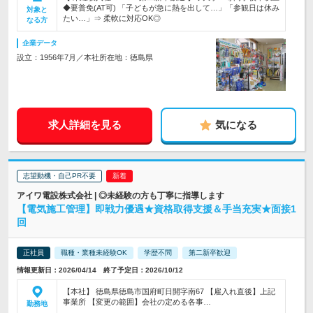
◆要普免(AT可) 「子どもが急に熱を出して…」「参観日は休み
対象と
たい…」⇒ 柔軟に対応OK◎
なる方
企業データ
設立：1956年7月／本社所在地：徳島県
求人詳細を見る
気になる
志望動機・自己PR不要
アイワ電設株式会社 | ◎未経験の方も丁寧に指導します
【電気施工管理】即戦力優遇★資格取得支援＆手当充実★面接1
回
正社員
職種・業種未経験OK
学歴不問
第二新卒歓迎
情報更新日：2026/04/14 終了予定日：2026/10/12
【本社】 徳島県徳島市国府町日開字南67 【雇入れ直後】上記
事業所 【変更の範囲】会社の定める各事…
勤務地