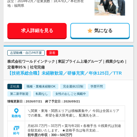
設立：2014年2月／従業員数：18,479人／本社所在
地：福岡県
求人詳細を見る
気になる
志望動機・自己PR不要
株式会社ワールドインテック | 東証プライム上場グループ｜残業少なめ｜
定着率95％｜社宅完備
【技術系総合職】未経験歓迎／研修充実／年休125日／TTR
正社員
職種・業種未経験OK
完全週休2日制
学歴不問
第二新卒歓迎
転勤なし
女性のおしごと掲載中
情報更新日：2026/07/21 終了予定日：2026/09/21
＼関東・東海・関西エリアは積極募集中／ 今回は全国エリア
での募集。 希望を最大限考慮し、配属先を決…
勤務地
月給20.7万円～33万円＋賞与年2回＋各種手当 ※残業代は別途
全額支給いたします。 ★資格手当は毎月支給…
給与
初年度の年収：
300～500万円