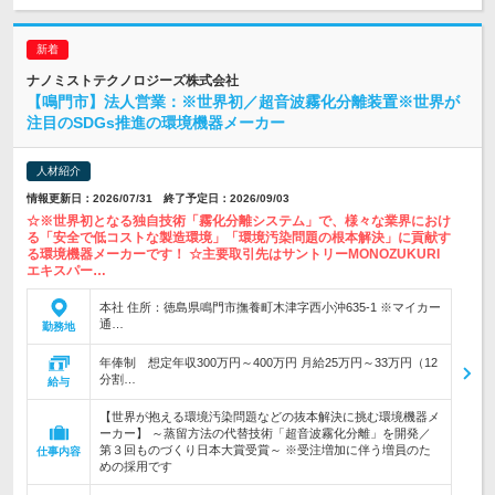
ナノミストテクノロジーズ株式会社
【鳴門市】法人営業：※世界初／超音波霧化分離装置※世界が
注目のSDGs推進の環境機器メーカー
人材紹介
情報更新日：2026/07/31 終了予定日：2026/09/03
☆※世界初となる独自技術「霧化分離システム」で、様々な業界におけ
る「安全で低コストな製造環境」「環境汚染問題の根本解決」に貢献す
る環境機器メーカーです！ ☆主要取引先はサントリーMONOZUKURI
エキスパー…
本社 住所：徳島県鳴門市撫養町木津字西小沖635-1 ※マイカー
通…
勤務地
年俸制 想定年収300万円～400万円 月給25万円～33万円（12
分割…
給与
【世界が抱える環境汚染問題などの抜本解決に挑む環境機器メ
ーカー】 ～蒸留方法の代替技術「超音波霧化分離」を開発／
第３回ものづくり日本大賞受賞～ ※受注増加に伴う増員のた
仕事内容
めの採用です