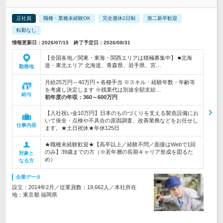
正社員
職種・業種未経験OK
完全週休2日制
第二新卒歓迎
転勤なし
情報更新日：2026/07/15 終了予定日：2026/08/31
【全国各地／関東・東海・関西エリアは積極募集中】 ■北海
道・東北エリア 北海道、青森県、岩手県、宮…
勤務地
月給25万円～40万円＋各種手当 ※スキル・経験年数・年齢等
を考慮し決定します ※残業代は別途全額支給…
給与
初年度の年収：
360～600万円
【入社祝い金10万円】日本のものづくりを支える製造設備にお
いて保全・点検や不具合の原因調査、改善業務などをお任せし
仕事内容
ます。★土日祝休★年休125日
★職種未経験歓迎★【高卒以上／経験不問／面接はWebで1回
のみ】39歳までの方（※若年層の長期キャリア形成を図るた
対象と
め）
なる方
企業データ
設立：2014年2月／従業員数：19,662人／本社所在
地：東京都 福岡県