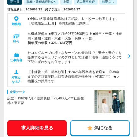
正社員
職種・業種未経験OK
上場
第二新卒歓迎
転勤なし
情報更新日：2026/06/19 終了予定日：2026/09/17
■全国の各事業所 勤務地は応相談。 U・Iターン歓迎します。
【地域限定正社員】 ※異動範囲は原則…
勤務地
≪機械警備≫ ■東京／月給26万9500円以上 ■埼玉・千葉・神奈
川・愛知・滋賀・京都・大阪・兵庫（一 部…
給与
初年度の年収：
326～631万円
セコムグループの様々なサービスの最前線で「安全・安心」を
提供するセキュリティのプロとして活躍！地域・適性に応じて
仕事内容
下記いずれかをお任せします。
【未経験・第二新卒歓迎】★2026年既卒者も歓迎★｜◎39歳
までの方◎高卒以上◎普通自動車運転免許（AT限定可） ★人
対象と
物重視の採用です！
なる方
企業データ
設立：1962年7月／従業員数：72,400人／本社所在
地：東京都
求人詳細を見る
気になる