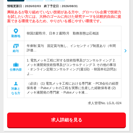
情報更新日：2026/02/03 終了予定日：2026/08/31
興味あるが取り組めていない技術がある方や、グローバル企業で技術力
を試したい方には、大枠のゴールに向けた研究テーマを比較的自由に提
案できる環境であるため、やりがいを感じやすい環境です。
韓国2週間/月、日本２週間/月 勤務形態は応相談
勤務地
年俸制 賞与 固定賞与無し、インセンティブ制度あり（年間
評価…
給与
1. 電気メッキ工程に対する技術指導及びコンサルティング 2.
メッキ液開発技術指導及びコンサルティング 3. その他の事項
・オンライン定期コンサルティング(週1回) ・韓国本社訪問お
仕事内容
よ…
（必須） (1) 電気メッキ工程における専門家 ・PCB会社の経歴
保有者 ・Pulseメッキの工程を実際に生産した経験保有者 (2)
対象と
メッキ液開発の専門家 ・Pulseメッキ液…
なる方
求人管理No. LGJL-024
求人詳細を見る