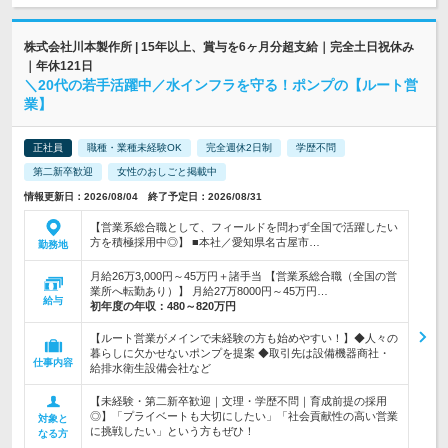
株式会社川本製作所 | 15年以上、賞与を6ヶ月分超支給｜完全土日祝休み
｜年休121日
＼20代の若手活躍中／水インフラを守る！ポンプの【ルート営
業】
正社員
職種・業種未経験OK
完全週休2日制
学歴不問
第二新卒歓迎
女性のおしごと掲載中
情報更新日：2026/08/04 終了予定日：2026/08/31
【営業系総合職として、フィールドを問わず全国で活躍したい
方を積極採用中◎】 ■本社／愛知県名古屋市…
勤務地
月給26万3,000円～45万円＋諸手当 【営業系総合職（全国の営
業所へ転勤あり）】 月給27万8000円～45万円…
給与
初年度の年収：
480～820万円
【ルート営業がメインで未経験の方も始めやすい！】◆人々の
暮らしに欠かせないポンプを提案 ◆取引先は設備機器商社・
仕事内容
給排水衛生設備会社など
【未経験・第二新卒歓迎｜文理・学歴不問｜育成前提の採用
◎】「プライベートも大切にしたい」「社会貢献性の高い営業
対象と
に挑戦したい」という方もぜひ！
なる方