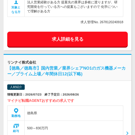
法人営業経験がある方 提案先の業界は多岐に渡りますが、研
究開発を行っている方への提案もございますので 化学につい
対象と
て理解がある方
なる方
求人管理No. 2678120240918
求人詳細を見る
リンナイ株式会社
【徳島／徳島市】国内営業／業界シェアNO1のガス機器メーカ
ー／プライム上場／年間休日12(以下略)
人材紹介
情報更新日：2026/07/23 終了予定日：2026/08/26
マイナビ転職AGENTおすすめの求人です
徳島県
勤務地
500～830万円
給与