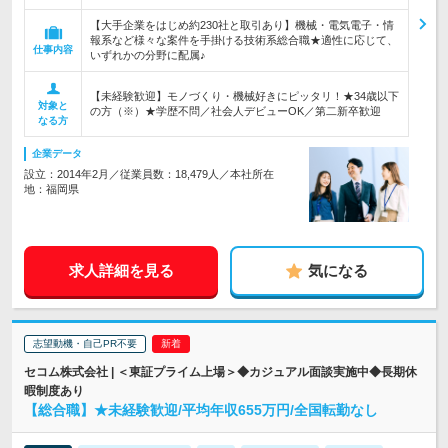
【大手企業をはじめ約230社と取引あり】機械・電気電子・情
報系など様々な案件を手掛ける技術系総合職★適性に応じて、
仕事内容
いずれかの分野に配属♪
【未経験歓迎】モノづくり・機械好きにピッタリ！★34歳以下
対象と
の方（※）★学歴不問／社会人デビューOK／第二新卒歓迎
なる方
企業データ
設立：2014年2月／従業員数：18,479人／本社所在
地：福岡県
求人詳細を見る
気になる
志望動機・自己PR不要
セコム株式会社 | ＜東証プライム上場＞◆カジュアル面談実施中◆長期休
暇制度あり
【総合職】★未経験歓迎/平均年収655万円/全国転勤なし