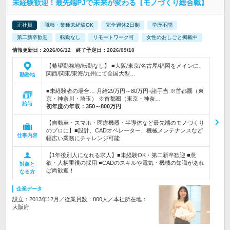
未経験歓迎！最先端PJで未来が変わる【モノづくり総合職】
正社員
職種・業種未経験OK
完全週休2日制
学歴不問
第二新卒歓迎
転勤なし
リモートワーク可
女性のおしごと掲載中
情報更新日：2026/06/12 終了予定日：2026/09/10
【希望勤務地/転勤なし】 ■大阪/東京/名古屋/福岡をメインに、
関西/関東/東海/九州にて全国大型…
勤務地
■未経験者の場合… 月給29万円～80万円+諸手当 ※首都圏（東
京・神奈川・埼玉） ※首都圏（東京・神奈…
給与
初年度の年収：
350～800万円
【自動車・スマホ・医療機器・半導体など最先端のモノづくり
のプロに】■設計、CADオペレーター、機械メンテナンスなど
仕事内容
幅広い業務にチャレンジ可能
【1年後別人になれる求人】■未経験OK・第二新卒歓迎 ■意
欲・人柄重視の採用 ■CADのスキルや電気・機械の知識があれ
対象と
ば尚歓迎！
なる方
企業データ
設立：2013年12月／従業員数：800人／本社所在地：
大阪府