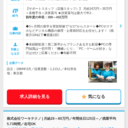
【サポートスタッフ（店舗スタッフ）】 月給24万円～35万円
＋各種手当＋決算賞与 ★決算賞与は最大で年2…
給与
初年度の年収：
300～432万円
◆3ヶ月間の座学＆実技研修で"ゼロ"からスタート◆PCやスマ
ホなどデジタル機器の修理・お客様対応をお任せします！《残
仕事内容
業月10h以下◆面接1回》
◆未経験歓迎！第二新卒からブランクある方も歓迎◆PCの専
門知識は一切不問！「機械いじり」「PC・ゲームが好き」な
対象と
方はぜひご応募ください◆年齢不問
なる方
企業データ
設立：1984年3月／従業員数：1,113人／本社所在
地：東京都
求人詳細を見る
気になる
株式会社ワーキテクノ | 月給28～80万円／年間休日125日～／残業平均
5.73時間／在宅OK