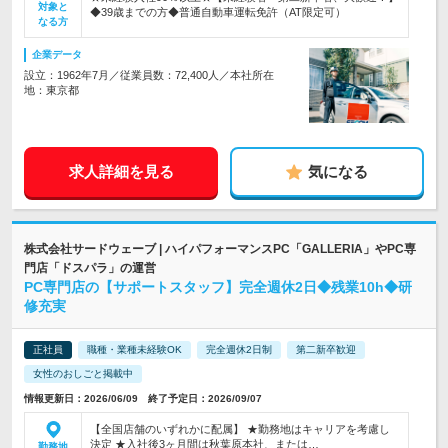
対象と
◆39歳までの方◆普通自動車運転免許（AT限定可）
なる方
企業データ
設立：1962年7月／従業員数：72,400人／本社所在
地：東京都
求人詳細を見る
気になる
株式会社サードウェーブ | ハイパフォーマンスPC「GALLERIA」やPC専
門店「ドスパラ」の運営
PC専門店の【サポートスタッフ】完全週休2日◆残業10h◆研
修充実
正社員
職種・業種未経験OK
完全週休2日制
第二新卒歓迎
女性のおしごと掲載中
情報更新日：2026/06/09 終了予定日：2026/09/07
【全国店舗のいずれかに配属】 ★勤務地はキャリアを考慮し
決定 ★入社後3ヶ月間は秋葉原本社、または…
勤務地