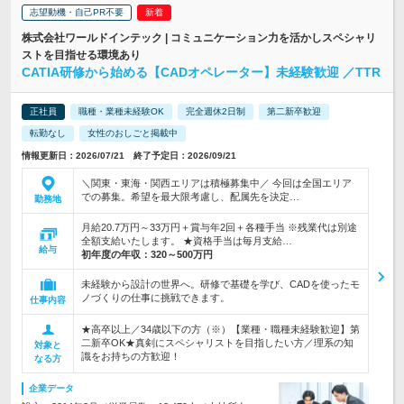
志望動機・自己PR不要
株式会社ワールドインテック | コミュニケーション力を活かしスペシャリ
ストを目指せる環境あり
CATIA研修から始める【CADオペレーター】未経験歓迎 ／TTR
正社員
職種・業種未経験OK
完全週休2日制
第二新卒歓迎
転勤なし
女性のおしごと掲載中
情報更新日：2026/07/21 終了予定日：2026/09/21
＼関東・東海・関西エリアは積極募集中／ 今回は全国エリア
での募集。希望を最大限考慮し、配属先を決定…
勤務地
月給20.7万円～33万円＋賞与年2回＋各種手当 ※残業代は別途
全額支給いたします。 ★資格手当は毎月支給…
給与
初年度の年収：
320～500万円
未経験から設計の世界へ。研修で基礎を学び、CADを使ったモ
ノづくりの仕事に挑戦できます。
仕事内容
★高卒以上／34歳以下の方（※）【業種・職種未経験歓迎】第
二新卒OK★真剣にスペシャリストを目指したい方／理系の知
対象と
識をお持ちの方歓迎！
なる方
企業データ