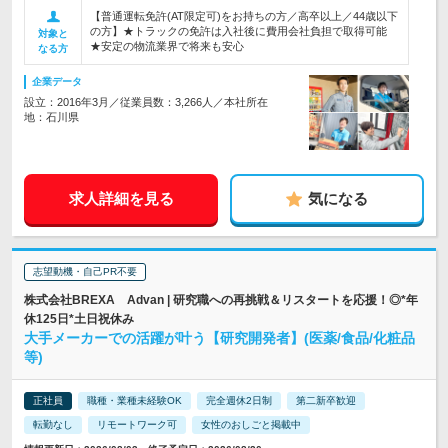
【普通運転免許(AT限定可)をお持ちの方／高卒以上／44歳以下
の方】★トラックの免許は入社後に費用会社負担で取得可能
対象と
★安定の物流業界で将来も安心
なる方
企業データ
設立：2016年3月／従業員数：3,266人／本社所在
地：石川県
求人詳細を見る
気になる
志望動機・自己PR不要
株式会社BREXA Advan | 研究職への再挑戦＆リスタートを応援！◎*年
休125日*土日祝休み
大手メーカーでの活躍が叶う【研究開発者】(医薬/食品/化粧品
等)
正社員
職種・業種未経験OK
完全週休2日制
第二新卒歓迎
転勤なし
リモートワーク可
女性のおしごと掲載中