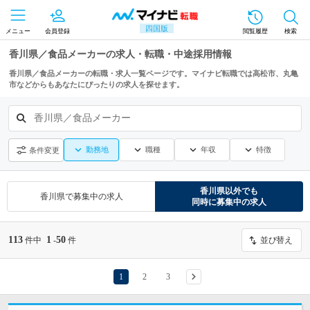
四国版
メニュー
会員登録
閲覧履歴
検索
香川県／食品メーカーの求人・転職・中途採用情報
香川県／食品メーカーの転職・求人一覧ページです。マイナビ転職では高松市、丸亀
市などからもあなたにぴったりの求人を探せます。
香川県／食品メーカー
勤務地
職種
年収
特徴
条件変更
香川県
以外でも
香川県
で募集中の求人
同時に募集中の求人
113
1
50
件中
-
件
並び替え
1
2
3