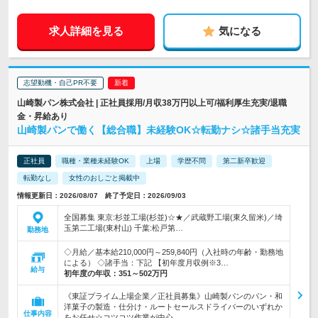
求人詳細を見る
気になる
志望動機・自己PR不要
山崎製パン株式会社 | 正社員採用/月収38万円以上可/福利厚生充実/退職
金・昇給あり
山崎製パンで働く【総合職】未経験OK☆転勤ナシ☆諸手当充実
正社員
職種・業種未経験OK
上場
学歴不問
第二新卒歓迎
転勤なし
女性のおしごと掲載中
情報更新日：2026/08/07 終了予定日：2026/09/03
全国募集 東京:杉並工場(杉並)☆★／武蔵野工場(東久留米)／埼
玉第二工場(東村山) 千葉:松戸第…
勤務地
◇月給／基本給210,000円～259,840円（入社時の年齢・勤務地
による） ◇諸手当：下記 【初年度月収例※3…
給与
初年度の年収：
351～502万円
《東証プライム上場企業／正社員募集》山崎製パンのパン・和
洋菓子の製造・仕分け・ルートセールスドライバーのいずれか
仕事内容
をお任せ☆コツコツ作業が中心