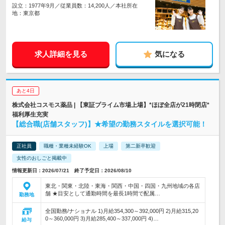
設立：1977年9月／従業員数：14,200人／本社所在
地：東京都
求人詳細を見る
気になる
あと4日
株式会社コスモス薬品 | 【東証プライム市場上場】*ほぼ全店が21時閉店*
福利厚生充実
【総合職(店舗スタッフ)】★希望の勤務スタイルを選択可能！
正社員
職種・業種未経験OK
上場
第二新卒歓迎
女性のおしごと掲載中
情報更新日：2026/07/21 終了予定日：2026/08/10
東北・関東・北陸・東海・関西・中国・四国・九州地域の各店
舗 ★目安として通勤時間を最長1時間で配属…
勤務地
全国勤務/ナショナル 1)月給354,300～392,000円 2)月給315,20
0～360,000円 3)月給285,400～337,000円 4)…
給与