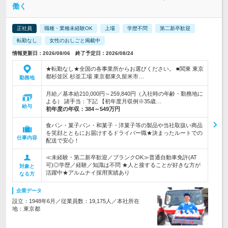
働く
正社員
職種・業種未経験OK
上場
学歴不問
第二新卒歓迎
転勤なし
女性のおしごと掲載中
情報更新日：2026/08/06 終了予定日：2026/08/24
★転勤なし★全国の各事業所からお選びください。 ■関東 東京
都杉並区 杉並工場 東京都東久留米市…
勤務地
月給／基本給210,000円～259,840円（入社時の年齢・勤務地に
よる） 諸手当：下記 【初年度月収例※35歳…
給与
初年度の年収：
384～549万円
食パン・菓子パン・和菓子・洋菓子等の製品や当社取扱い商品
を笑顔とともにお届けするドライバー職★決まったルートでの
仕事内容
配送で安心！
≪未経験・第二新卒歓迎／ブランクOK≫普通自動車免許(AT
可)◎学歴／経験／知識は不問 ★人と接することが好きな方が
対象と
活躍中★アルムナイ採用実績あり
なる方
企業データ
設立：1948年6月／従業員数：19,175人／本社所在
地：東京都