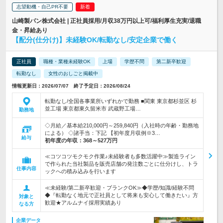
志望動機・自己PR不要
山崎製パン株式会社 | 正社員採用/月収38万円以上可/福利厚生充実/退職
金・昇給あり
【配分(仕分け)】未経験OK/転勤なし/安定企業で働く
正社員
職種・業種未経験OK
上場
学歴不問
第二新卒歓迎
転勤なし
女性のおしごと掲載中
情報更新日：2026/07/07 終了予定日：2026/08/24
転勤なし/全国各事業所いずれかで勤務 ■関東 東京都杉並区 杉
並工場 東京都東久留米市 武蔵野工場…
勤務地
◇月給／基本給210,000円～259,840円（入社時の年齢・勤務地
による） ◇諸手当：下記 【初年度月収例※3…
給与
初年度の年収：
368～527万円
≪コツコツモクモク作業♪未経験者も多数活躍中≫製造ライン
で作られた当社製品を販売店舗の発注数ごとに仕分けし、トラ
仕事内容
ックへの積み込みを行います
≪未経験/第二新卒歓迎・ブランクOK≫◆学歴/知識/経験不問
◆『転勤なく地元で正社員として将来も安心して働きたい』方
対象と
歓迎★アルムナイ採用実績あり
なる方
企業データ