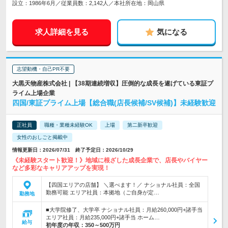
設立：1986年6月／従業員数：2,142人／本社所在地：岡山県
求人詳細を見る
気になる
志望動機・自己PR不要
大黒天物産株式会社 | 【38期連続増収】圧倒的な成長を遂げている東証プ
ライム上場企業
四国/東証プライム上場【総合職(店長候補/SV候補)】未経験歓迎
正社員
職種・業種未経験OK
上場
第二新卒歓迎
女性のおしごと掲載中
情報更新日：2026/07/31 終了予定日：2026/10/29
《未経験スタート歓迎！》地域に根ざした成長企業で、店長やバイヤー
など多彩なキャリアアップを実現！
【四国エリアの店舗】 ＼選べます！／ ナショナル社員：全国
勤務可能 エリア社員：本拠地（ご自身が定…
勤務地
■大学院修了、大学卒 ナショナル社員：月給260,000円+諸手当
エリア社員：月給235,000円+諸手当 ホーム…
給与
初年度の年収：
350～500万円