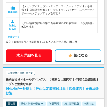
【メガ・ディスカウントストア「ラ・ムー」「ディオ」を運
営！】店舗運営全般をお任せします。バイヤー、スーパーバイ
仕事内容
ザーへのステップアップも可能！
＼◎人柄重視採用◎第二新卒歓迎◎未経験歓迎！《必須要件》
対象と
■高卒以上
なる方
企業データ
設立：1986年6月／従業員数：2,142人／本社所在地：岡山県
求人詳細を見る
気になる
志望動機・自己PR不要
株式会社ＭＨホールディングス | 【 転勤なし選択可 】年間30店舗新規オ
ープンと堅実な経営
居心地が一番魅力！理由は定着率93.1%【店舗運営】★未経験
歓迎
正社員
職種・業種未経験OK
学歴不問
第二新卒歓迎
転勤なし