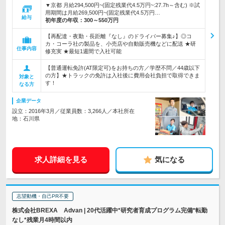
▼京都 月給294,500円~(固定残業代4.5万円~:27.7h～含む) ※試
用期間は月給269,500円~(固定残業代4.5万円…
給与
初年度の年収：
300～550万円
【再配達・夜勤・長距離『なし』のドライバー募集♪】◎コ
カ・コーラ社の製品を、小売店や自動販売機などに配送 ★研
仕事内容
修充実 ★最短1週間で入社可能
【普通運転免許(AT限定可)をお持ちの方／学歴不問／44歳以下
の方】★トラックの免許は入社後に費用会社負担で取得できま
対象と
す！
なる方
企業データ
設立：2016年3月／従業員数：3,266人／本社所在
地：石川県
求人詳細を見る
気になる
志望動機・自己PR不要
株式会社BREXA Advan | 20代活躍中*研究者育成プログラム完備*転勤
なし*残業月4時間以内