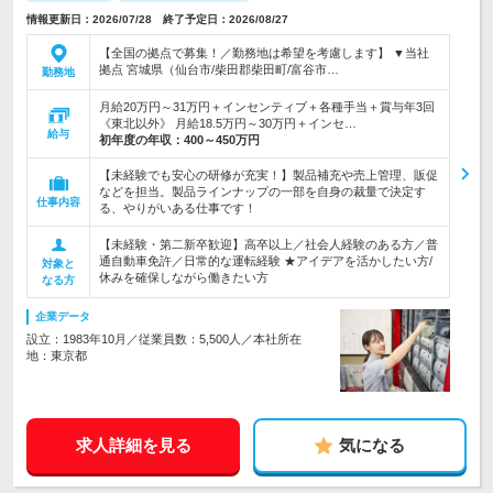
情報更新日：2026/07/28 終了予定日：2026/08/27
【全国の拠点で募集！／勤務地は希望を考慮します】 ▼当社
拠点 宮城県（仙台市/柴田郡柴田町/富谷市…
勤務地
月給20万円～31万円＋インセンティブ＋各種手当＋賞与年3回
《東北以外》 月給18.5万円～30万円＋インセ…
給与
初年度の年収：
400～450万円
【未経験でも安心の研修が充実！】製品補充や売上管理、販促
などを担当。製品ラインナップの一部を自身の裁量で決定す
仕事内容
る、やりがいある仕事です！
【未経験・第二新卒歓迎】高卒以上／社会人経験のある方／普
通自動車免許／日常的な運転経験 ★アイデアを活かしたい方/
対象と
休みを確保しながら働きたい方
なる方
企業データ
設立：1983年10月／従業員数：5,500人／本社所在
地：東京都
求人詳細を見る
気になる