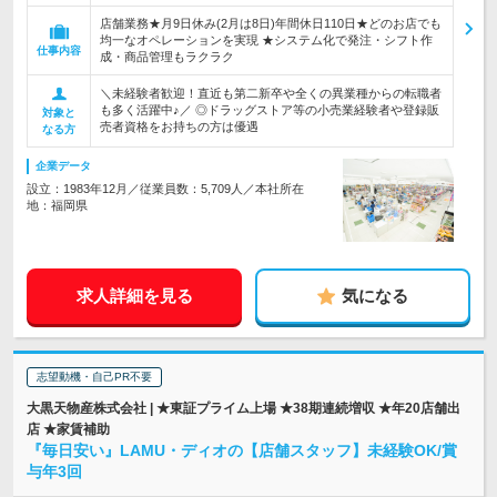
店舗業務★月9日休み(2月は8日)年間休日110日★どのお店でも
均一なオペレーションを実現 ★システム化で発注・シフト作
仕事内容
成・商品管理もラクラク
＼未経験者歓迎！直近も第二新卒や全くの異業種からの転職者
も多く活躍中♪／ ◎ドラッグストア等の小売業経験者や登録販
対象と
売者資格をお持ちの方は優遇
なる方
企業データ
設立：1983年12月／従業員数：5,709人／本社所在
地：福岡県
求人詳細を見る
気になる
志望動機・自己PR不要
大黒天物産株式会社 | ★東証プライム上場 ★38期連続増収 ★年20店舗出
店 ★家賃補助
『毎日安い』LAMU・ディオの【店舗スタッフ】未経験OK/賞
与年3回