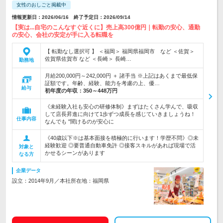
女性のおしごと掲載中
情報更新日：2026/06/16 終了予定日：2026/09/14
【実は...自宅のこんなすぐ近くに】売上高300億円｜転勤の安心、通勤
の安心、会社の安定が手に入る転職を
【 転勤なし選択可 】 ＜福岡＞ 福岡県福岡市 など ＜佐賀＞
佐賀県佐賀市 など ＜長崎＞ 長崎…
勤務地
月給200,000円～242,000円 ＋ 諸手当 ※上記はあくまで最低保
証額です。年齢、経験、能力を考慮の上、優…
給与
初年度の年収：
350～448万円
《未経験入社も安心の研修体制》まずはたくさん学んで、吸収
して店長昇進に向けて1歩ずつ成長を感じていきましょうね！
仕事内容
なんでも "聞けるのが安心に
《40歳以下※は基本面接を積極的に行います！学歴不問》◎未
経験歓迎 ◎要普通自動車免許 ◎接客スキルがあれば現場で活
対象と
かせるシーンがあります
なる方
企業データ
設立：2014年9月／本社所在地：福岡県