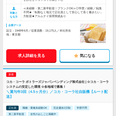
≪未経験・第二新卒歓迎！ブランクOK≫◎学歴／経験／知識
不問★「転勤なく地元で正社員として安心して長く働きたい」
対象と
方歓迎★アルムナイ採用実績あり
なる方
企業データ
設立：1948年6月／従業員数：19,175人／本社所在
地：東京都
求人詳細を見る
気になる
コカ・コーラ ボトラーズジャパンベンディング株式会社 | ☆コカ・コーラ
システムの安定した環境 ☆各地域で募集！
＼賞与年3回（4.5ヶ月分）／コカ・コーラ社自販機【ルート配
送】
正社員
職種・業種未経験OK
完全週休2日制
学歴不問
第二新卒歓迎
女性のおしごと掲載中