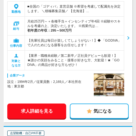
■全国の「ゴディバ」直営店舗 ※希望を考慮して配属先を決定
します。 ＼積極募集店舗／ 【北海道】…
勤務地
月給25万円～＋各種手当＋インセンティブ年4回 ※経験やスキ
ルを考慮の上、決定いたします。 ※残業代は…
給与
初年度の年収：
295～500万円
【先輩社員は毎日が楽しくてしょうがない！】◆ 「GODIVA」
で人のためになる接客をお任せします！
仕事内容
【業界・職種未経験／第二新卒／正社員デビューも歓迎！】
★誰かの笑顔をみること・接客が好きな方、大歓迎！★「GO
対象と
DIVA」の商品が好きな方もぜひ！
なる方
企業データ
設立：1994年2月／従業員数：2,169人／本社所在
地：東京都
求人詳細を見る
気になる
志望動機・自己PR不要