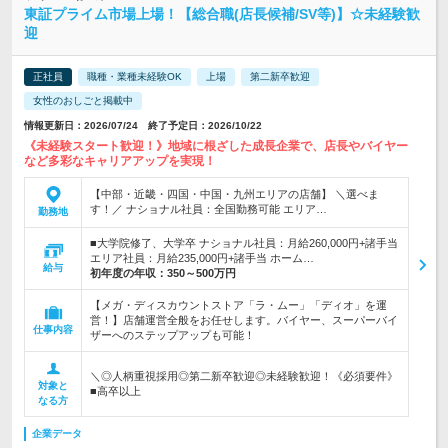
東証プライム市場上場！【総合職(店長候補/SV等)】☆未経験歓
迎
正社員
職種・業種未経験OK
上場
第二新卒歓迎
女性のおしごと掲載中
情報更新日：2026/07/24 終了予定日：2026/10/22
《未経験スタート歓迎！》地域に根ざした成長企業で、店長やバイヤー
など多彩なキャリアアップを実現！
【中部・近畿・四国・中国・九州エリアの店舗】 ＼選べま
す！／ ナショナル社員：全国勤務可能 エリア…
勤務地
■大学院修了、大学卒 ナショナル社員：月給260,000円+諸手当
エリア社員：月給235,000円+諸手当 ホーム…
給与
初年度の年収：
350～500万円
【メガ・ディスカウントストア「ラ・ムー」「ディオ」を運
営！】店舗運営全般をお任せします。バイヤー、スーパーバイ
仕事内容
ザーへのステップアップも可能！
＼◎人柄重視採用◎第二新卒歓迎◎未経験歓迎！《必須要件》
対象と
■高卒以上
なる方
企業データ