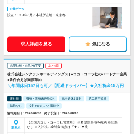
企業データ
設立：1951年3月／本社所在地：東京都
求人詳細を見る
気になる
志望動機・自己PR不要
あと4日
株式会社シンクランホールディングス | ●コカ・コーラ社のパートナー企業
●条件合えば面接確約
＼年間休日157日も可／【配送ドライバー】★入社祝金15万円
正社員
職種・業種未経験OK
完全週休2日制
第二新卒歓迎
転勤なし
女性のおしごと掲載中
情報更新日：2026/06/30 終了予定日：2026/08/10
【全国のコカ・コーラ社営業所】 ※希望勤務地を確約 ※転勤
なし ※入社祝い金対象拠点は『★』 ▼北…
勤務地