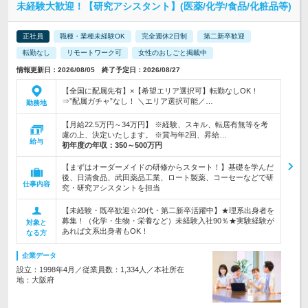
未経験大歓迎！【研究アシスタント】(医薬/化学/食品/化粧品等)
正社員
職種・業種未経験OK
完全週休2日制
第二新卒歓迎
転勤なし
リモートワーク可
女性のおしごと掲載中
情報更新日：2026/08/05 終了予定日：2026/08/27
【全国に配属先有】×【希望エリア選択可】転勤なしOK！
⇒”配属ガチャ”なし！ ＼エリア選択可能／…
勤務地
【月給22.5万円～34万円】 ※経験、スキル、転居有無等を考
慮の上、決定いたします。 ※賞与年2回、昇給…
給与
初年度の年収：
350～500万円
【まずはオーダーメイドの研修からスタート！】基礎を学んだ
後、日清食品、武田薬品工業、ロート製薬、コーセーなどで研
仕事内容
究・研究アシスタントを担当
【未経験・既卒歓迎☆20代・第二新卒活躍中】★理系出身者を
募集！（化学・生物・栄養など）未経験入社90％★実験経験が
対象と
あれば文系出身者もOK！
なる方
企業データ
設立：1998年4月／従業員数：1,334人／本社所在
地：大阪府