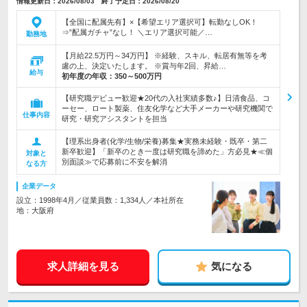
情報更新日：2026/08/03 終了予定日：2026/08/20
【全国に配属先有】×【希望エリア選択可】転勤なしOK！
⇒”配属ガチャ”なし！ ＼エリア選択可能／…
勤務地
【月給22.5万円～34万円】 ※経験、スキル、転居有無等を考
慮の上、決定いたします。 ※賞与年2回、昇給…
給与
初年度の年収：
350～500万円
【研究職デビュー歓迎★20代の入社実績多数♪】日清食品、コ
ーセー、ロート製薬、住友化学など大手メーカーや研究機関で
仕事内容
研究・研究アシスタントを担当
【理系出身者(化学/生物/栄養)募集★実務未経験・既卒・第二
新卒歓迎】「新卒のとき一度は研究職を諦めた」方必見★≪個
対象と
別面談≫で応募前に不安を解消
なる方
企業データ
設立：1998年4月／従業員数：1,334人／本社所在
地：大阪府
求人詳細を見る
気になる