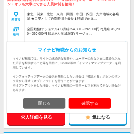
ン・オフも大事にできる人員体制も整備！
東北・関東・北陸・東海・関西・中国・四国・九州地域の各店
舗 ★目安として通勤時間を最長１時間で配属…
勤務地
全国勤務(ナショナル) 1)月給354,300～392,000円 2)月給315,20
0～360,000円 転居あり地域限定(リージョ…
給与
店舗業務★月9日休み(2月は8日)★どの店舗でも均一なオペレ
ーションを実現 ★システム化で発注・シフト作成・商品管理
マイナビ転職からのお知らせ
仕事内容
もラクラク
マイナビ転職では、サイトの継続的な改善や、ユーザーのみなさまに最適化され
◎登録販売者の資格があり、ドラッグストア業界の経験がある
た広告を配信すること等を目的に、Cookie等の「インフォマティブデータ」を利
方 ◎高卒以上 ★マネジメント経験がある方は歓迎します
用しています。
対象と
★転居なしの働き方も選択可能
なる方
インフォマティブデータの提供を無効にしたい場合は「確認する」ボタンのリン
ク先から停止（オプトアウト）を行うことができます。
企業データ
※オプトアウトをした場合、マイナビ転職の一部サービスを利用できない場合が
設立：1983年12月／従業員数：5,709人／本社所在
あります。
地：福岡県
閉じる
確認する
求人詳細を見る
気になる