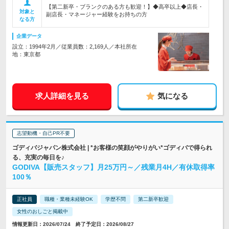
【第二新卒・ブランクのある方も歓迎！】◆高卒以上◆店長・
対象と
副店長・マネージャー経験をお持ちの方
なる方
企業データ
設立：1994年2月／従業員数：2,169人／本社所在
地：東京都
求人詳細を見る
気になる
志望動機・自己PR不要
ゴディバジャパン株式会社 | *お客様の笑顔がやりがい*ゴディバで得られ
る、充実の毎日を♪
GODIVA【販売スタッフ】月25万円～／残業月4H／有休取得率
100％
正社員
職種・業種未経験OK
学歴不問
第二新卒歓迎
女性のおしごと掲載中
情報更新日：2026/07/24 終了予定日：2026/08/27