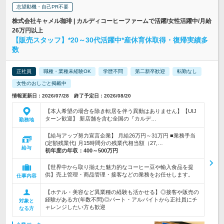
志望動機・自己PR不要
株式会社キャメル珈琲 | カルディコーヒーファームで活躍/女性活躍中/月給
26万円以上
【販売スタッフ】*20～30代活躍中*産休育休取得・復帰実績多
数
正社員
職種・業種未経験OK
学歴不問
第二新卒歓迎
転勤なし
女性のおしごと掲載中
情報更新日：2026/07/28 終了予定日：2026/08/20
【本人希望の場合を除き転居を伴う異動はありません】【UIJ
ターン歓迎】 新店舗を含む全国の『カルデ…
勤務地
【給与アップ努力宣言企業】 月給26万円～31万円 ■業務手当
(定額残業代) 月15時間分の残業代相当額（27,…
給与
初年度の年収：
400～500万円
【世界中から取り揃えた魅力的なコーヒー豆や輸入食品を提
供】売上管理・商品管理・接客などの業務をお任せします。
仕事内容
【ホテル・美容など異業種の経験も活かせる】◎接客や販売の
経験がある方(年数不問)◎パート・アルバイトから正社員にチ
対象と
ャレンジしたい方も歓迎
なる方