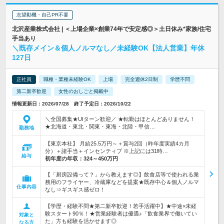
志望動機・自己PR不要
北沢産業株式会社 | ＜上場企業×創業74年で安定感◎＞土日休み*家族/住宅
手当あり
＼既存メイン＆個人ノルマなし／未経験OK【法人営業】年休
127日
正社員
職種・業種未経験OK
上場
完全週休2日制
学歴不問
第二新卒歓迎
女性のおしごと掲載中
情報更新日：2026/07/28 終了予定日：2026/10/22
＼全国募集★UIターン歓迎／ ★転勤はほとんどありません！
★北海道・東北・関東・東海・北陸・甲信…
勤務地
【東京本社】 月給25.5万円～＋賞与2回（昨年度実績4カ月
分）＋諸手当＋インセンティブ ※上記には31時…
給与
初年度の年収：
324～450万円
【「厨房設備って？」から教えます◎】飲食店等で使われる業
務用のフライヤー、冷蔵庫などを提案★既存中心＆個人ノルマ
仕事内容
なし⇒ギスギス感ゼロ！
【学歴・経験不問★第二新卒歓迎！若手活躍中】★中途×未経
験スタート90％！★営業経験者は優遇♪「飲食業界で働いてい
対象と
た」方も経験を活かせます◎
なる方