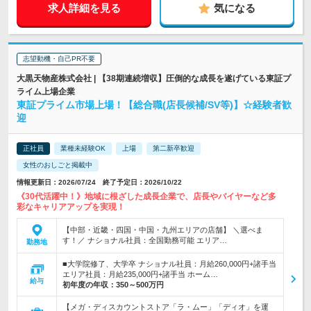
求人詳細を見る
気になる
志望動機・自己PR不要
大黒天物産株式会社 | 【38期連続増収】圧倒的な成長を遂げている東証プ
ライム上場企業
東証プライム市場上場！【総合職(店長候補/SV等)】☆経験者歓
迎
正社員
業種未経験OK
上場
第二新卒歓迎
女性のおしごと掲載中
情報更新日：2026/07/24 終了予定日：2026/10/22
《30代活躍中！》地域に根ざした成長企業で、店長やバイヤーなど多
彩なキャリアアップを実現！
【中部・近畿・四国・中国・九州エリアの店舗】 ＼選べま
す！／ ナショナル社員：全国勤務可能 エリア…
勤務地
■大学院修了、大学卒 ナショナル社員：月給260,000円+諸手当
エリア社員：月給235,000円+諸手当 ホーム…
給与
初年度の年収：
350～500万円
【メガ・ディスカウントストア「ラ・ムー」「ディオ」を運