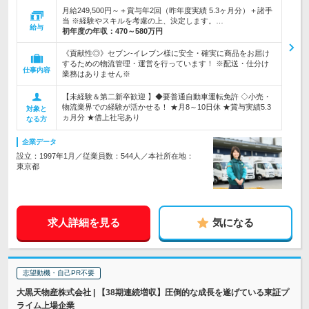
月給249,500円～＋賞与年2回（昨年度実績 5.3ヶ月分）＋諸手
当 ※経験やスキルを考慮の上、決定します。…
給与
初年度の年収：
470～580万円
《貢献性◎》セブン‐イレブン様に安全・確実に商品をお届け
するための物流管理・運営を行っています！ ※配送・仕分け
仕事内容
業務はありません※
【未経験＆第二新卒歓迎 】◆要普通自動車運転免許 ◇小売・
物流業界での経験が活かせる！ ★月8～10日休 ★賞与実績5.3
対象と
ヵ月分 ★借上社宅あり
なる方
企業データ
設立：1997年1月／従業員数：544人／本社所在地：
東京都
求人詳細を見る
気になる
志望動機・自己PR不要
大黒天物産株式会社 | 【38期連続増収】圧倒的な成長を遂げている東証プ
ライム上場企業