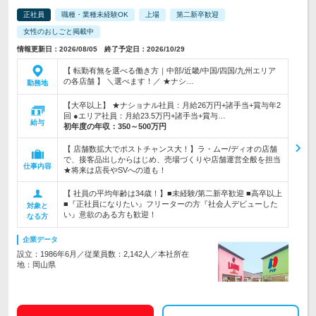
正社員
職種・業種未経験OK
上場
第二新卒歓迎
女性のおしごと掲載中
情報更新日：2026/08/05 終了予定日：2026/10/29
【 転勤有無を選べる働き方｜中部/近畿/中国/四国/九州エリア
の各店舗 】 ＼選べます！／ ★ナシ…
勤務地
【大卒以上】 ★ナショナル社員：月給26万円+諸手当+賞与年2
回 ●エリア社員：月給23.5万円+諸手当+賞与…
給与
初年度の年収：
350～500万円
【 店舗数拡大でポストチャンス大！】ラ・ムー/ディオの店舗
で、接客品出しからはじめ、売場づくりや店舗運営全般を担当
仕事内容
★将来は店長やSVへの道も！
【 社員の平均年齢は34歳！】■未経験/第二新卒歓迎 ■高卒以上
■『正社員になりたい』フリーターの方『社会人デビューした
対象と
い』意欲のある方も歓迎！
なる方
企業データ
設立：1986年6月／従業員数：2,142人／本社所在
地：岡山県