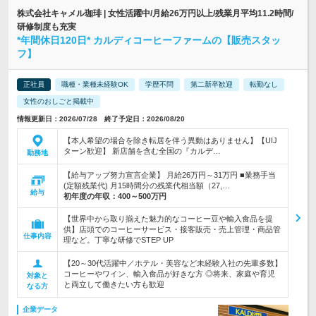
株式会社キャメル珈琲 | 女性活躍中/月給26万円以上/残業月平均11.2時間/
研修制度も充実
*年間休日120日* カルディコーヒーファームの【販売スタッ
フ】
正社員
職種・業種未経験OK
学歴不問
第二新卒歓迎
転勤なし
女性のおしごと掲載中
情報更新日：2026/07/28 終了予定日：2026/08/20
【本人希望の場合を除き転居を伴う異動はありません】【UIJ
ターン歓迎】 新店舗を含む全国の『カルデ…
勤務地
【給与アップ努力宣言企業】 月給26万円～31万円 ■業務手当
(定額残業代) 月15時間分の残業代相当額（27,…
給与
初年度の年収：
400～500万円
【世界中から取り揃えた魅力的なコーヒー豆や輸入食品を提
供】店頭でのコーヒーサービス・接客販売・売上管理・商品管
仕事内容
理など。丁寧な研修でSTEP UP
【20～30代活躍中／ホテル・美容など未経験入社の先輩多数】
コーヒーやワイン、輸入食品が好きな方 ◎将来、家庭や育児
対象と
と両立して働きたい方も歓迎
なる方
企業データ