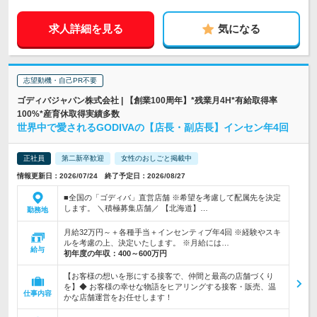
求人詳細を見る
気になる
志望動機・自己PR不要
ゴディバジャパン株式会社 | 【創業100周年】*残業月4H*有給取得率
100%*産育休取得実績多数
世界中で愛されるGODIVAの【店長・副店長】インセン年4回
正社員
第二新卒歓迎
女性のおしごと掲載中
情報更新日：2026/07/24 終了予定日：2026/08/27
■全国の「ゴディバ」直営店舗 ※希望を考慮して配属先を決定
します。 ＼積極募集店舗／ 【北海道】…
勤務地
月給32万円～＋各種手当＋インセンティブ年4回 ※経験やスキ
ルを考慮の上、決定いたします。 ※月給には…
給与
初年度の年収：
400～600万円
【お客様の想いを形にする接客で、仲間と最高の店舗づくり
を】◆ お客様の幸せな物語をヒアリングする接客・販売、温
仕事内容
かな店舗運営をお任せします！