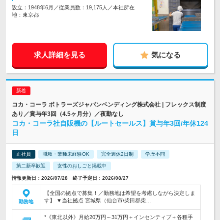
設立：1948年6月／従業員数：19,175人／本社所在
地：東京都
求人詳細を見る
気になる
コカ・コーラ ボトラーズジャパンベンディング株式会社 | フレックス制度
あり／賞与年3回（4.5ヶ月分）／夜勤なし
コカ・コーラ社自販機の【ルートセールス】賞与年3回/年休124
日
正社員
職種・業種未経験OK
完全週休2日制
学歴不問
第二新卒歓迎
女性のおしごと掲載中
情報更新日：2026/07/28 終了予定日：2026/08/27
【全国の拠点で募集！／勤務地は希望を考慮しながら決定しま
す】 ▼当社拠点 宮城県（仙台市/柴田郡柴…
勤務地
*《東北以外》月給20万円～31万円＋インセンティブ＋各種手