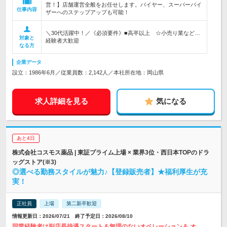
営！】店舗運営全般をお任せします。バイヤー、スーパーバイ
仕事内容
ザーへのステップアップも可能！
＼30代活躍中！／《必須要件》■高卒以上 ☆小売り業など…
対象と
経験者大歓迎
なる方
企業データ
設立：1986年6月／従業員数：2,142人／本社所在地：岡山県
求人詳細を見る
気になる
あと4日
株式会社コスモス薬品 | 東証プライム上場 × 業界3位・西日本TOPのドラ
ッグストア(※3)
◎選べる勤務スタイルが魅力♪【登録販売者】★福利厚生が充
実！
正社員
上場
第二新卒歓迎
情報更新日：2026/07/21 終了予定日：2026/08/10
同業経験者は副店長待遇スタート＆無理のないオペレーション＆ オ