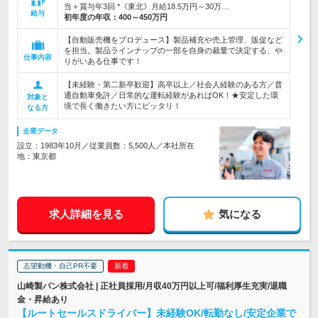
当＋賞与年3回 *《東北》月給18.5万円～30万…
給与
初年度の年収：
400～450万円
【自動販売機をプロデュース】製品補充や売上管理、販促など
を担当。製品ラインナップの一部を自身の裁量で決定する、や
仕事内容
りがいある仕事です！
【未経験・第二新卒歓迎】高卒以上／社会人経験のある方／普
通自動車免許／日常的な運転経験があればOK！★安定した環
対象と
境で長く働きたい方にピッタリ！
なる方
企業データ
設立：1983年10月／従業員数：5,500人／本社所在
地：東京都
求人詳細を見る
気になる
志望動機・自己PR不要
山崎製パン株式会社 | 正社員採用/月収40万円以上可/福利厚生充実/退職
金・昇給あり
【ルートセールスドライバー】未経験OK/転勤なし/安定企業で