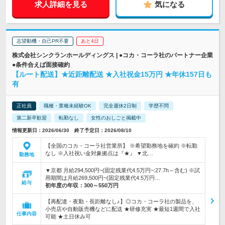
求人詳細を見る
気になる
志望動機・自己PR不要
あと4日
株式会社シンクランホールディングス | ●コカ・コーラ社のパートナー企業
●条件合えば面接確約
【ルート配送】★近距離配送 ★入社祝金15万円 ★年休157日も
有
正社員
職種・業種未経験OK
完全週休2日制
学歴不問
第二新卒歓迎
転勤なし
女性のおしごと掲載中
情報更新日：2026/06/30 終了予定日：2026/08/10
【全国のコカ・コーラ社営業所】 ※希望勤務地を確約 ※転勤
なし ※入社祝い金対象拠点は『★』 ▼北…
勤務地
▼京都 月給294,500円~(固定残業代4.5万円~:27.7h～含む) ※試
用期間は月給269,500円~(固定残業代4.5万円…
給与
初年度の年収：
300～550万円
【再配達・夜勤・長距離なし♪】◎コカ・コーラ社の製品を、
小売店や自動販売機などに配送 ★研修充実 ★最短1週間で入社
仕事内容
可能 ★土日休み可