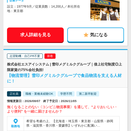
企業データ
設立：1977年9月／従業員数：14,200人／本社所在
地：東京都
求人詳細を見る
気になる
志望動機・自己PR不要
株式会社エスアイシステム | 雪印メグミルクグループ｜借上社宅制度◎上
限家賃の75%会社負担!
【物流管理】雪印メグミルクグループで食品物流を支える人材
に！
正社員
職種・業種未経験OK
学歴不問
第二新卒歓迎
情報更新日：2026/08/07 終了予定日：2026/11/05
無くなることのない〈コンビニ物流事業〉を通して、“よりおいしい・
より便利” を一緒に届けませんか？
希望を考慮の上、【北海道・埼玉県・東京都・山梨県・静岡
県・滋賀県・香川県・愛媛県】いずれかに配属い…
勤務地