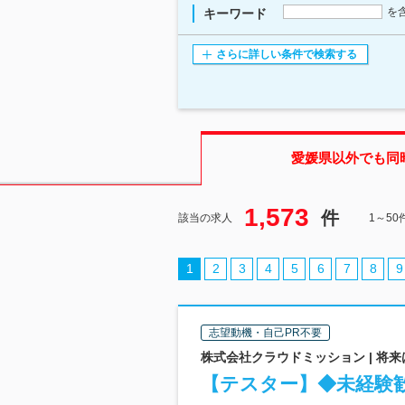
を
キーワード
さらに詳しい条件で検索する
愛媛県
以外でも同
1,573
件
該当の求人
1～5
1
2
3
4
5
6
7
8
9
志望動機・自己PR不要
株式会社クラウドミッション | 将来
【テスター】◆未経験歓