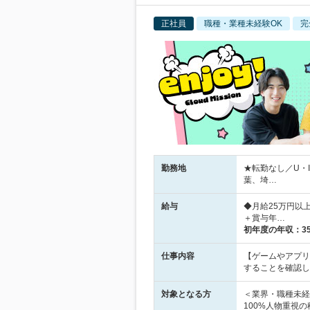
正社員
職種・業種未経験OK
完
勤務地
★転勤なし／U・
葉、埼…
給与
◆月給25万円以
＋賞与年…
初年度の年収：
3
仕事内容
【ゲームやアプリ
することを確認し
対象となる方
＜業界・職種未経
100%人物重視