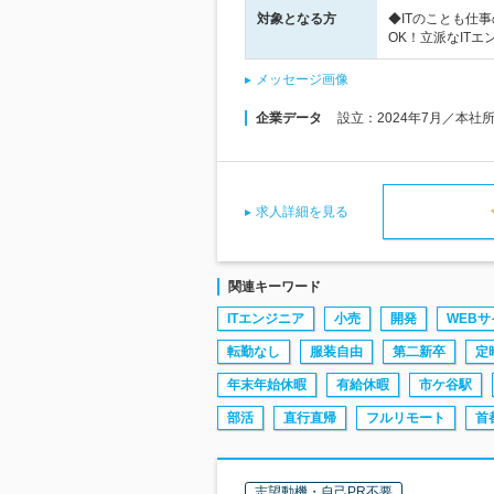
対象となる方
◆ITのことも仕
OK！立派なIT
メッセージ画像
企業データ
設立：2024年7月／本社
求人詳細を見る
関連キーワード
ITエンジニア
小売
開発
WEBサ
転勤なし
服装自由
第二新卒
定
年末年始休暇
有給休暇
市ケ谷駅
部活
直行直帰
フルリモート
首
志望動機・自己PR不要