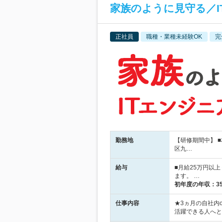
家族のように見守る／I
正社員
職種・業種未経験OK
完
勤務地
【研修期間中】 
区九…
給与
■月給25万円以
ます。 …
初年度の年収：
3
仕事内容
★3ヵ月の自社内
活躍できる人へと