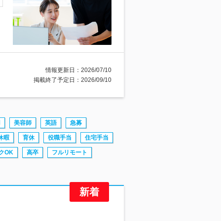
情報更新日：2026/07/10
掲載終了予定日：2026/09/10
用
美容師
英語
急募
休暇
育休
役職手当
住宅手当
クOK
高卒
フルリモート