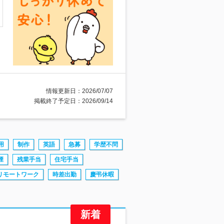
情報更新日：2026/07/07
掲載終了予定日：2026/09/14
用
制作
英語
急募
学歴不問
煙
残業手当
住宅手当
リモートワーク
時差出勤
慶弔休暇