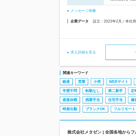
メッセージ画像
企業データ
設立：2023年2月／本社
求人詳細を見る
関連キーワード
銀座
営業
小売
WEBサイト
学歴不問
転勤なし
第二新卒
定
産後休暇
残業手当
住宅手当
健
時差出勤
ブランクOK
フルリモート
株式会社メタゼン | 全国各地から