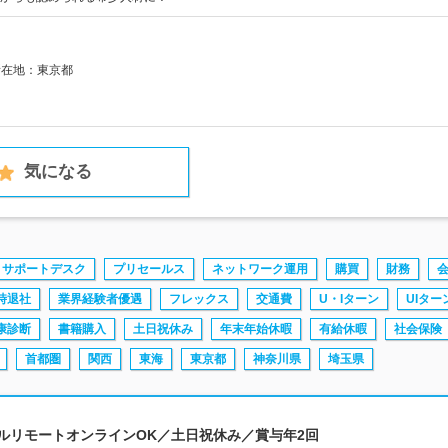
所在地：東京都
気になる
サポートデスク
プリセールス
ネットワーク運用
購買
財務
時退社
業界経験者優遇
フレックス
交通費
U・Iターン
UIター
康診断
書籍購入
土日祝休み
年末年始休暇
有給休暇
社会保険
首都圏
関西
東海
東京都
神奈川県
埼玉県
フルリモートオンラインOK／土日祝休み／賞与年2回