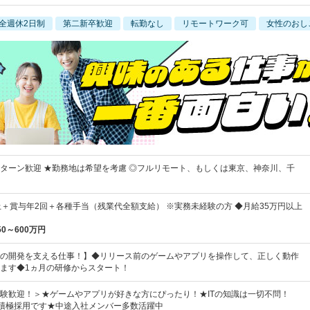
全週休2日制
第二新卒歓迎
転勤なし
リモートワーク可
女性のおし
Iターン歓迎 ★勤務地は希望を考慮 ◎フルリモート、もしくは東京、神奈川、千
上＋賞与年2回＋各種手当（残業代全額支給） ※実務未経験の方 ◆月給35万円以上
50～600万円
の開発を支える仕事！】◆リリース前のゲームやアプリを操作して、正しく動作
ます◆1ヵ月の研修からスタート！
験歓迎！＞★ゲームやアプリが好きな方にぴったり！★ITの知識は一切不問！
の積極採用です★中途入社メンバー多数活躍中