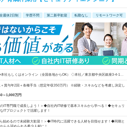
全週休2日制
学歴不問
第二新卒歓迎
転勤なし
リモートワーク可
◆本社もしくはオンライン（全国各地からOK） ◇本社／東京都中央区銀座3-4-1…
上＋賞与年2回＋各種手当（想定年収350万円） ※経験・スキルなどを考慮し決定し
50～1,000万円
のIT専門職で成長しよう！＞◆自社内IT研修で基本スキルから学べる！◆セキュリ
なITプロジェクトで活躍します！
から始めるので未経験大歓迎！＞◆IT時代に活躍できる人材を目指せます！◆同期と
からも認められる希少人材に！