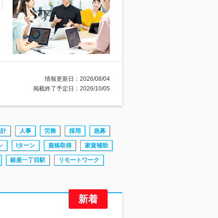
情報更新日：2026/08/04
掲載終了予定日：2026/10/05
会計
人事
労務
採用
急募
ン
Iターン
資格取得
家賃補助
銀座一丁目駅
リモートワーク