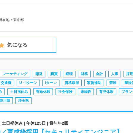
社所在地：東京都
気になる
マーケティング
開発
購買
経理
財務
会計
人事
採
交通費
U・Iターン
Iターン
資格取得
家賃補助
禁煙
産後
み
土日祝休み
有給休暇
社会保険
未経験
育児休暇
ブラン
奈川県
埼玉県
 土日祝休み | 年休125日 | 賞与年2回
研修／育成枠採用【セキュリティエンジニア】