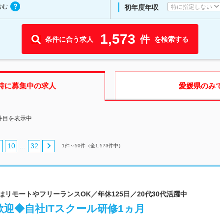
含む
特に指定しない
初年度年収
1,573
件
条件に合う求人
を検索する
時に募集中の求人
愛媛県
のみ
0件目を表示中
10
32
…
1
件～
50
件（全
1,573
件中）
はリモートやフリーランスOK／年休125日／20代30代活躍中
迎◆自社ITスクール研修1ヵ月