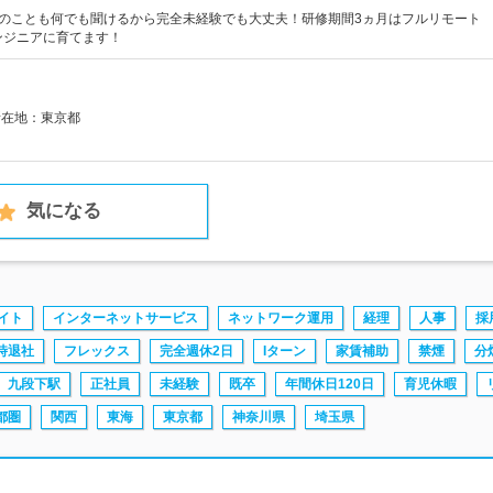
事のことも何でも聞けるから完全未経験でも大丈夫！研修期間3ヵ月はフルリモート
エンジニアに育てます！
所在地：東京都
気になる
イト
インターネットサービス
ネットワーク運用
経理
人事
採
時退社
フレックス
完全週休2日
Iターン
家賃補助
禁煙
分
九段下駅
正社員
未経験
既卒
年間休日120日
育児休暇
都圏
関西
東海
東京都
神奈川県
埼玉県