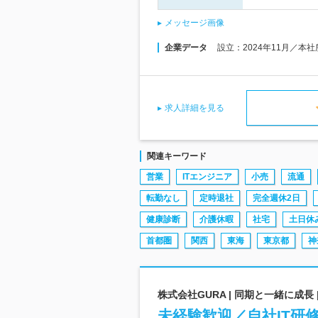
メッセージ画像
企業データ
設立：2024年11月／本
求人詳細を見る
関連キーワード
営業
ITエンジニア
小売
流通
転勤なし
定時退社
完全週休2日
健康診断
介護休暇
社宅
土日休
首都圏
関西
東海
東京都
神
株式会社GURA | 同期と一緒に成長 |
未経験歓迎／自社IT