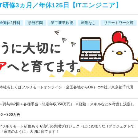
T研修3ヵ月／年休125日【ITエンジニア】
全週休2日制
学歴不問
第二新卒歓迎
転勤なし
リモートワーク可
■本社もしくはフルリモートオンライン（全国各地からOK） □本社／東京都千代田
上＋賞与年2回＋各種手当（想定年収350万円） ※経験・スキルなどを考慮し決定し
50～800万円
orフルリモート研修あり★流行の先端プロジェクトはじめ様々なITプロジェクトで
「家族のように」大切に育てます！