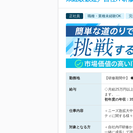
正社員
職種・業種未経験OK
完
勤務地
【研修期間中】 
給与
◇月給25万円以
ます。 …
初年度の年収：
3
仕事内容
＜ニーズ急拡大中
ティに関する様々
対象となる方
＜自社内IT研修
一緒に成長して誰