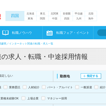
北海道
東北
北関東
首都圏
甲信越
北陸
四国
東海
関西
中国
四国
九州
海外
転職ノウハウ
転職フェア・イベント
愛媛県／インターネット関連の転職・求人一覧
連の求人・転職・中途採用情報
指定しない
勤務地
指定する
員
業務委託
人材紹介
パート・アルバイト
一般派遣
紹介
業種未経験OK
上場企業
マネジャー採用