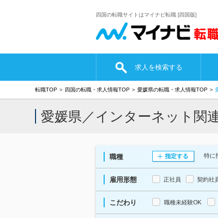
四国の転職サイトはマイナビ転職 [四国版]
求人を検索する
転職TOP
四国の転職・求人情報TOP
愛媛県の転職・求人情報TOP
愛媛県／インターネット関
特に
職種
指定する
雇用形態
正社員
契約社
こだわり
職種未経験OK