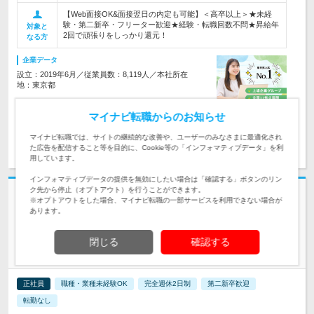
【Web面接OK&面接翌日の内定も可能】＜高卒以上＞★未経
験・第二新卒・フリーター歓迎★経験・転職回数不問★昇給年
対象と
2回で頑張りをしっかり還元！
なる方
企業データ
設立：2019年6月／従業員数：8,119人／本社所在
地：東京都
マイナビ転職からのお知らせ
マイナビ転職では、サイトの継続的な改善や、ユーザーのみなさまに最適化され
求人詳細を見る
気になる
た広告を配信すること等を目的に、Cookie等の「インフォマティブデータ」を利
用しています。
インフォマティブデータの提供を無効にしたい場合は「確認する」ボタンのリン
ク先から停止（オプトアウト）を行うことができます。
志望動機・自己PR不要
※オプトアウトをした場合、マイナビ転職の一部サービスを利用できない場合が
あります。
株式会社トップ | [業界大手]＊産育休取得実績多数/バースデー&メモリア
ル休暇あり
年休127日＋有給5日＝132日【アドバイザー】＊全国募集/土日
閉じる
確認する
祝休
正社員
職種・業種未経験OK
完全週休2日制
第二新卒歓迎
転勤なし