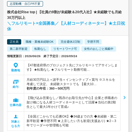
志望動機・自己PR不要
株式会社Rise top | 【社員の9割が未経験＆20代入社】★未経験でも月給
30万円以上
＼フルリモート×全国募集／【人材コーディネーター】★土日祝
休
正社員
職種・業種未経験OK
完全週休2日制
学歴不問
第二新卒歓迎
転勤なし
リモートワーク可
女性のおしごと掲載中
情報更新日：2026/06/26 終了予定日：2026/09/24
【47都道府県のプロジェクト先にフルリモートでアサインしま
す】 ★転勤なし ★フルリモート勤務可能…
勤務地
月給30万円以上＋諸手当＋インセンティブ＋賞与 ※スキルを
考慮して決定。 未経験スタートでも 【最大10…
給与
初年度の年収：
360～500万円
【飛び込み営業なし／既存のお取引先が中心】企業と求職者の
架け橋になる人材コーディネーターとして活躍★当社の第2期
仕事内容
生として最大1年かけて育成♪
【全国どこからでも応募OK】◆34歳までの方 ◆未経験・第二
新卒歓迎 ◆学歴不問 ★上京したい方も歓迎(支援あり) ★2～3
対象と
年でリーダーや管理職も可能
なる方