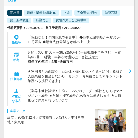
正社員
職種・業種未経験OK
上場
完全週休2日制
学歴不問
第二新卒歓迎
転勤なし
女性のおしごと掲載中
情報更新日：2026/07/23 終了予定日：2026/08/20
【転勤なし！全国各地で募集中】 ◆各拠点最寄駅から徒歩5～
10分圏内 ◆勤務先は希望を考慮の上、決…
勤務地
月給：30万8400円～36万2500円（一律職務手当を含む）＋賞
与年2回 ※経験・年齢を考慮の上、当社規定に…
給与
初年度の年収：
425～500万円
★利用者との面談や、自治体・福祉団体・企業へ訪問する就労
支援業務を担当しながら、センター長候補としてマネジメント
仕事内容
業務へも挑戦できます！
【業界未経験歓迎！】◎チームでのリーダー経験もしくはマネ
ジメント経験 ★営業・接客経験がある方は優遇します ★人柄
対象と
重視で採用を行っています
なる方
企業データ
設立：2005年12月／従業員数：5,429人／本社所在
地：東京都