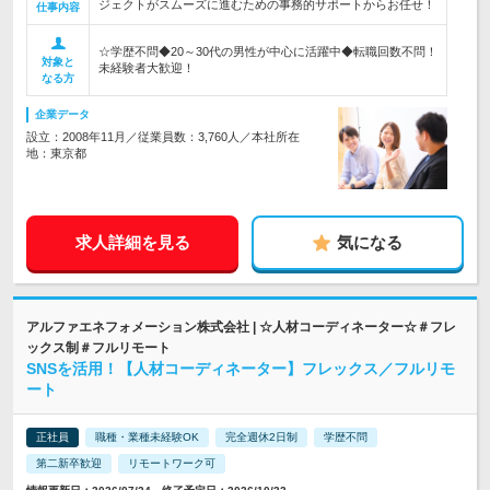
ジェクトがスムーズに進むための事務的サポートからお任せ！
仕事内容
☆学歴不問◆20～30代の男性が中心に活躍中◆転職回数不問！
対象と
未経験者大歓迎！
なる方
企業データ
設立：2008年11月／従業員数：3,760人／本社所在
地：東京都
求人詳細を見る
気になる
アルファエネフォメーション株式会社 | ☆人材コーディネーター☆＃フレ
ックス制＃フルリモート
SNSを活用！【人材コーディネーター】フレックス／フルリモ
ート
正社員
職種・業種未経験OK
完全週休2日制
学歴不問
第二新卒歓迎
リモートワーク可