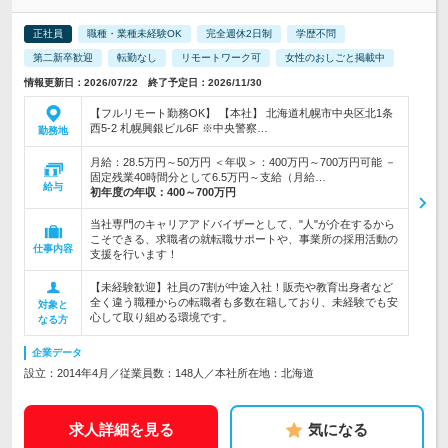
正社員
職種・業種未経験OK
完全週休2日制
学歴不問
第二新卒歓迎
転勤なし
リモートワーク可
女性のおしごと掲載中
情報更新日：2026/07/22 終了予定日：2026/11/30
【フルリモート勤務OK】 【本社】 北海道札幌市中央区北1条
西5-2 札幌興銀ビル6F ※中央警察…
勤務地
月給：28.5万円～50万円 ＜年収＞：400万円～700万円可能 －
固定残業40時間分として6.5万円～支給（月給…
給与
初年度の年収：
400～700万円
当社専門のキャリアアドバイザーとして、"人"が介在するから
こそできる、求職者の就転職サポートや、事業所の採用活動の
仕事内容
支援を行います！
【未経験歓迎】社員の7割が中途入社！販売や教育出身者など
全く違う職種からの転職者も多数在籍しており、未経験でも安
対象と
心して取り組める環境です。
なる方
企業データ
設立：2014年4月／従業員数：148人／本社所在地：北海道
求人詳細を見る
気になる