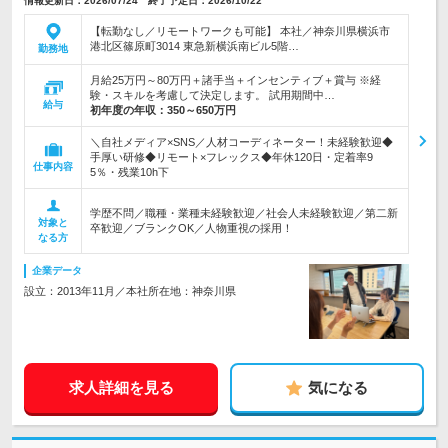
情報更新日：2026/07/24 終了予定日：2026/10/22
【転勤なし／リモートワークも可能】 本社／神奈川県横浜市
港北区篠原町3014 東急新横浜南ビル5階…
勤務地
月給25万円～80万円＋諸手当＋インセンティブ＋賞与 ※経
験・スキルを考慮して決定します。 試用期間中…
給与
初年度の年収：
350～650万円
＼自社メディア×SNS／人材コーディネーター！未経験歓迎◆
手厚い研修◆リモート×フレックス◆年休120日・定着率9
仕事内容
5％・残業10h下
学歴不問／職種・業種未経験歓迎／社会人未経験歓迎／第二新
対象と
卒歓迎／ブランクOK／人物重視の採用！
なる方
企業データ
設立：2013年11月／本社所在地：神奈川県
求人詳細を見る
気になる