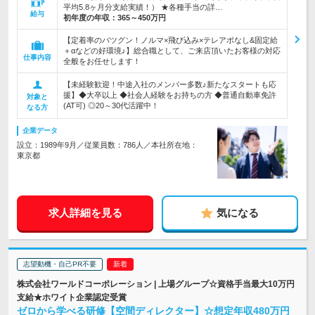
平均5.8ヶ月分支給実績！） ★各種手当の詳…
給与
初年度の年収：
365～450万円
【定着率のバツグン！ノルマ×飛び込み×テレアポなし&固定給
＋αなどの好環境♪】総合職として、ご来店頂いたお客様の対応
仕事内容
全般をお任せします！
【未経験歓迎！中途入社のメンバー多数♪新たなスタートも応
援】◆大卒以上 ◆社会人経験をお持ちの方 ◆普通自動車免許
対象と
(AT可) ◎20～30代活躍中！
なる方
企業データ
設立：1989年9月／従業員数：786人／本社所在地：
東京都
求人詳細を見る
気になる
志望動機・自己PR不要
株式会社ワールドコーポレーション | 上場グループ☆資格手当最大10万円
支給★ホワイト企業認定受賞
ゼロから学べる研修【空間ディレクター】☆想定年収480万円