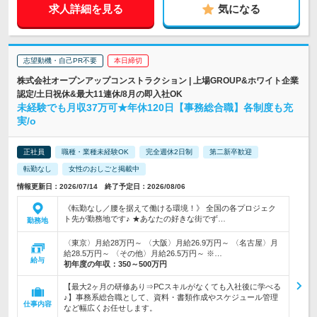
求人詳細を見る
気になる
志望動機・自己PR不要
本日締切
株式会社オープンアップコンストラクション | 上場GROUP&ホワイト企業
認定/土日祝休&最大11連休/8月の即入社OK
未経験でも月収37万可★年休120日【事務総合職】各制度も充
実/o
正社員
職種・業種未経験OK
完全週休2日制
第二新卒歓迎
転勤なし
女性のおしごと掲載中
情報更新日：2026/07/14 終了予定日：2026/08/06
《転勤なし／腰を据えて働ける環境！》 全国の各プロジェク
ト先が勤務地です♪ ★あなたの好きな街でず…
勤務地
〈東京〉月給28万円～ 〈大阪〉月給26.9万円～ 〈名古屋〉月
給28.5万円～ 〈その他〉月給26.5万円～ ※…
給与
初年度の年収：
350～500万円
【最大2ヶ月の研修あり⇒PCスキルがなくても入社後に学べる
♪】事務系総合職として、資料・書類作成やスケジュール管理
仕事内容
など幅広くお任せします。