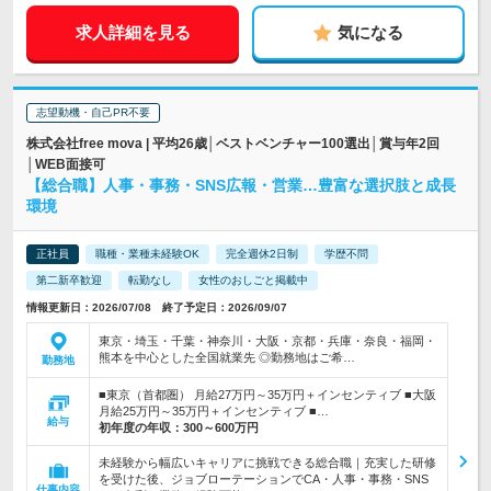
求人詳細を見る
気になる
志望動機・自己PR不要
株式会社free mova | 平均26歳│ベストベンチャー100選出│賞与年2回
│WEB面接可
【総合職】人事・事務・SNS広報・営業…豊富な選択肢と成長
環境
正社員
職種・業種未経験OK
完全週休2日制
学歴不問
第二新卒歓迎
転勤なし
女性のおしごと掲載中
情報更新日：2026/07/08 終了予定日：2026/09/07
東京・埼玉・千葉・神奈川・大阪・京都・兵庫・奈良・福岡・
熊本を中心とした全国就業先 ◎勤務地はご希…
勤務地
■東京（首都圏） 月給27万円～35万円＋インセンティブ ■大阪
月給25万円～35万円＋インセンティブ ■…
給与
初年度の年収：
300～600万円
未経験から幅広いキャリアに挑戦できる総合職｜充実した研修
を受けた後、ジョブローテーションでCA・人事・事務・SNS
仕事内容