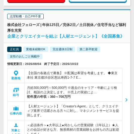
志望動機・自己PR不要
株式会社フェローズ | 年休125日／完休2日／土日祝休／住宅手当など福利
厚生充実
企業とクリエイターを結ぶ【人材エージェント】《全国募集》
正社員
業種未経験OK
完全週休2日制
第二新卒歓迎
女性のおしごと掲載中
情報更新日：2026/08/04 終了予定日：2026/10/22
【全国の各拠点で募集】 ※配属は希望を考慮します。 ◆東京
本社 東京都渋谷区恵比寿西1-7-7 E…
勤務地
月給300,000円～500,000円 ※過去のキャリア・年齢により検
討、相談の上決定します。 ※売上の実績によ…
給与
初年度の年収：
360～700万円
【人材エージェント】「Creator's Agent」として、クリエイテ
ィブ業界で活躍される方々に対し、マネジメントサービスを提
仕事内容
供します。
＜必須条件＞●大卒以上●何かしらの営業経験（1年以上）★人
との会話が好きな方、無形商材の営業経験をお持ちの方は歓迎
対象と