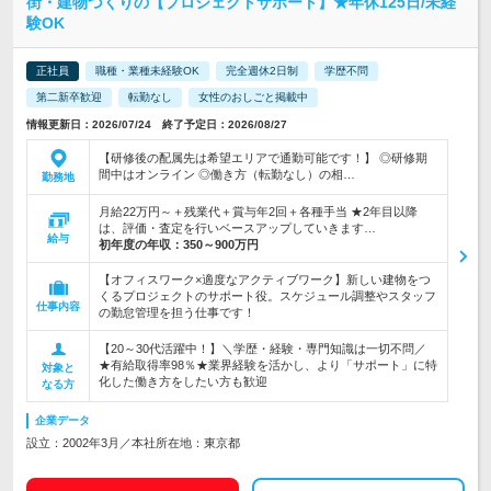
街・建物づくりの【プロジェクトサポート】★年休125日/未経
験OK
正社員
職種・業種未経験OK
完全週休2日制
学歴不問
第二新卒歓迎
転勤なし
女性のおしごと掲載中
情報更新日：2026/07/24 終了予定日：2026/08/27
【研修後の配属先は希望エリアで通勤可能です！】 ◎研修期
間中はオンライン ◎働き方（転勤なし）の相…
勤務地
月給22万円～＋残業代＋賞与年2回＋各種手当 ★2年目以降
は、評価・査定を行いベースアップしていきます…
給与
初年度の年収：
350～900万円
【オフィスワーク×適度なアクティブワーク】新しい建物をつ
くるプロジェクトのサポート役。スケジュール調整やスタッフ
仕事内容
の勤怠管理を担う仕事です！
【20～30代活躍中！】＼学歴・経験・専門知識は一切不問／
★有給取得率98％★業界経験を活かし、より「サポート」に特
対象と
化した働き方をしたい方も歓迎
なる方
企業データ
設立：2002年3月／本社所在地：東京都