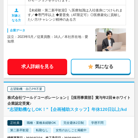
ロモーションを手がけます。
【未経験・第二新卒歓迎】＼医療知識は入社後身につけられま
す／◆専門卒以上 ◆要普免（AT限定可）◎医療菱化に貢献し
対象と
たい方/チャレンジ精神のある方
なる方
企業データ
設立：2023年5月／従業員数：16人／本社所在地：愛
知県
求人詳細を見る
気になる
志望動機・自己PR不要
株式会社ワールドコーポレーション | 【採用事業部】賞与年2回★ホワイト
企業認定受賞♪
"志望動機なしOK！"【企画補助スタッフ】年休120日以上/kd
正社員
職種・業種未経験OK
完全週休2日制
学歴不問
第二新卒歓迎
転勤なし
女性のおしごと掲載中
情報更新日：2026/07/24 終了予定日：2026/08/27