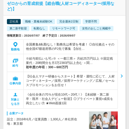
ゼロからの育成前提【総合職(人材コーディネーター/採用な
ど)】
正社員
職種・業種未経験OK
完全週休2日制
学歴不問
第二新卒歓迎
転勤なし
リモートワーク可
女性のおしごと掲載中
情報更新日：2026/07/07 終了予定日：2026/09/07
全国募集&転勤なし！勤務先は希望を考慮！ ◎自社拠点＋その
他全国47都道府県のPJ先で募集 【自社…
勤務地
※給与前払いも可♪※ ＜一都三県＞ 月給25万円以上 ※固定残
業代：20時間分を月3万2383円以上含む ＜関…
給与
初年度の年収：
300～600万円
【社会人マナー研修からスタート】希望・適性に応じて、人材
コーディネーター／採用／採用マーケティング／広報／セール
仕事内容
スプロモーションをお任せ！
《会社全体の70％が現在10代～20代！》【未経験・第二新
卒・既卒・社会人デビュー歓迎】◎プライベート重視×成長を
対象と
両立したい方 ★Web面接1回
なる方
企業データ
設立：2016年6月／従業員数：1,000人／本社所在
地：東京都