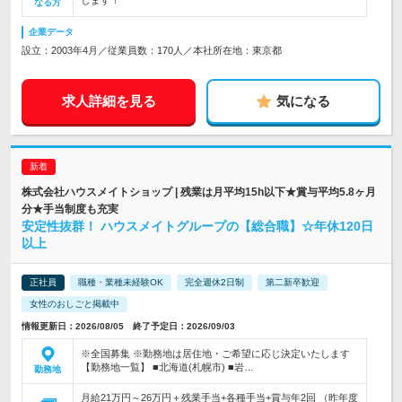
します！
なる方
企業データ
設立：2003年4月／従業員数：170人／本社所在地：東京都
求人詳細を見る
気になる
株式会社ハウスメイトショップ | 残業は月平均15h以下★賞与平均5.8ヶ月
分★手当制度も充実
安定性抜群！ ハウスメイトグループの【総合職】☆年休120日
以上
正社員
職種・業種未経験OK
完全週休2日制
第二新卒歓迎
女性のおしごと掲載中
情報更新日：2026/08/05 終了予定日：2026/09/03
※全国募集 ※勤務地は居住地・ご希望に応じ決定いたします
【勤務地一覧】 ■北海道(札幌市) ■岩…
勤務地
月給21万円～26万円＋残業手当+各種手当+賞与年2回 （昨年度