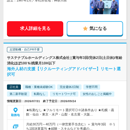
設立：1967年2月／本社所在地：神奈川県
求人詳細を見る
気になる
志望動機・自己PR不要
サステナブルホールディングス株式会社 | 賞与年3回/完休2日(土日休)/有給
消化ほぼ100％/残業月10H以下
海外人材の支援【リクルーティングアドバイザー】リモート選
択可
正社員
職種・業種未経験OK
完全週休2日制
学歴不問
第二新卒歓迎
転勤なし
リモートワーク可
女性のおしごと掲載中
情報更新日：2026/07/31 終了予定日：2026/09/24
★転勤なし ★フルリモート選択可◎※諸条件あり ★札幌・函
館・仙台・東京・水戸・山梨・名古屋・大阪…
勤務地
月給30万円～40万円（一律営業手当含む）＋ 賞与年3回 ※う
ち1回決算賞与 ★経験・スキルなどを考慮の…