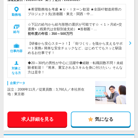
★希望勤務地を考慮 ★Ｕ・Ｉターン歓迎 ★全国47都道府県の
プロジェクト先(首都圏・東北・関西・中…
勤務地
☆下記の給与から給与形態の選択が可能です☆ ＜１＞月給+交
通費+（残業代は全額別途支給） ■首都圏・…
給与
初年度の年収：
350～500万円
【研修から安心スタート！】「街づくり」を陰から支えるサポ
ート業務♪ 簡単な安全チェックなど、はじめてでもスッと馴染
仕事内容
めるお仕事です！
◆20～30代の男性が中心に活躍中◆経験・転職回数不問！未経
験者歓迎！『将来、重宝されるスキルを身に付けたい』そんな
対象と
方は是非！
なる方
企業データ
設立：2008年11月／従業員数：3,760人／本社所在
地：東京都
求人詳細を見る
気になる