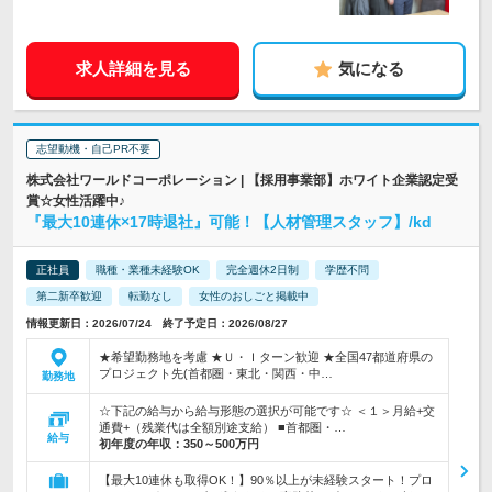
求人詳細を見る
気になる
志望動機・自己PR不要
株式会社ワールドコーポレーション | 【採用事業部】ホワイト企業認定受
賞☆女性活躍中♪
『最大10連休×17時退社』可能！【人材管理スタッフ】/kd
正社員
職種・業種未経験OK
完全週休2日制
学歴不問
第二新卒歓迎
転勤なし
女性のおしごと掲載中
情報更新日：2026/07/24 終了予定日：2026/08/27
★希望勤務地を考慮 ★Ｕ・Ｉターン歓迎 ★全国47都道府県の
プロジェクト先(首都圏・東北・関西・中…
勤務地
☆下記の給与から給与形態の選択が可能です☆ ＜１＞月給+交
通費+（残業代は全額別途支給） ■首都圏・…
給与
初年度の年収：
350～500万円
【最大10連休も取得OK！】90％以上が未経験スタート！プロ