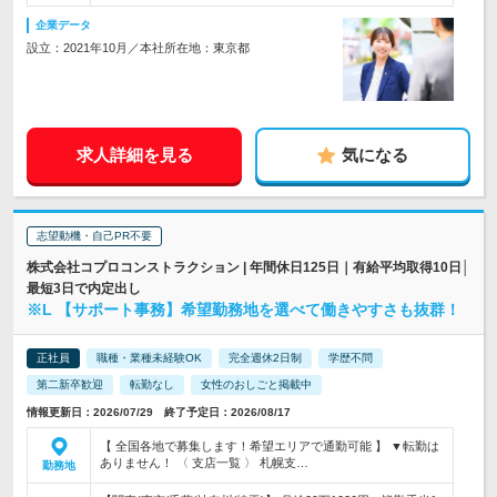
企業データ
設立：2021年10月／本社所在地：東京都
求人詳細を見る
気になる
志望動機・自己PR不要
株式会社コプロコンストラクション | 年間休日125日｜有給平均取得10日│
最短3日で内定出し
※L 【サポート事務】希望勤務地を選べて働きやすさも抜群！
正社員
職種・業種未経験OK
完全週休2日制
学歴不問
第二新卒歓迎
転勤なし
女性のおしごと掲載中
情報更新日：2026/07/29 終了予定日：2026/08/17
【 全国各地で募集します！希望エリアで通勤可能 】 ▼転勤は
ありません！ 〈 支店一覧 〉 札幌支…
勤務地