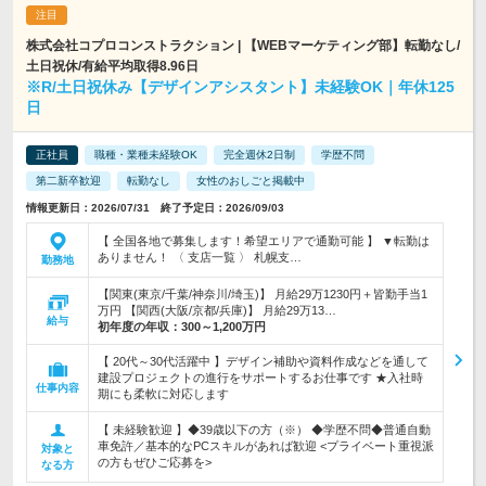
株式会社コプロコンストラクション | 【WEBマーケティング部】転勤なし/
土日祝休/有給平均取得8.96日
※R/土日祝休み【デザインアシスタント】未経験OK｜年休125
日
正社員
職種・業種未経験OK
完全週休2日制
学歴不問
第二新卒歓迎
転勤なし
女性のおしごと掲載中
情報更新日：2026/07/31 終了予定日：2026/09/03
【 全国各地で募集します！希望エリアで通勤可能 】 ▼転勤は
ありません！ 〈 支店一覧 〉 札幌支…
勤務地
【関東(東京/千葉/神奈川/埼玉)】 月給29万1230円＋皆勤手当1
万円 【関西(大阪/京都/兵庫)】 月給29万13…
給与
初年度の年収：
300～1,200万円
【 20代～30代活躍中 】デザイン補助や資料作成などを通して
建設プロジェクトの進行をサポートするお仕事です ★入社時
仕事内容
期にも柔軟に対応します
【 未経験歓迎 】◆39歳以下の方（※） ◆学歴不問◆普通自動
車免許／基本的なPCスキルがあれば歓迎 <プライベート重視派
対象と
の方もぜひご応募を>
なる方