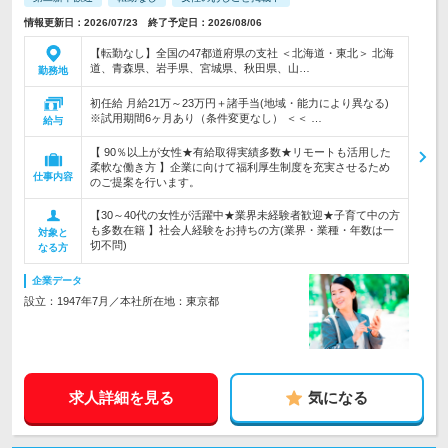
情報更新日：2026/07/23 終了予定日：2026/08/06
【転勤なし】全国の47都道府県の支社 ＜北海道・東北＞ 北海
道、青森県、岩手県、宮城県、秋田県、山…
勤務地
初任給 月給21万～23万円＋諸手当(地域・能力により異なる)
※試用期間6ヶ月あり（条件変更なし） ＜＜ …
給与
【 90％以上が女性★有給取得実績多数★リモートも活用した
柔軟な働き方 】企業に向けて福利厚生制度を充実させるため
仕事内容
のご提案を行います。
【30～40代の女性が活躍中★業界未経験者歓迎★子育て中の方
も多数在籍 】社会人経験をお持ちの方(業界・業種・年数は一
対象と
切不問)
なる方
企業データ
設立：1947年7月／本社所在地：東京都
求人詳細を見る
気になる