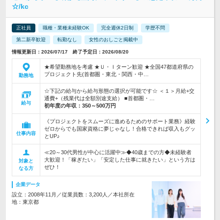
☆/kc
正社員
職種・業種未経験OK
完全週休2日制
学歴不問
第二新卒歓迎
転勤なし
女性のおしごと掲載中
情報更新日：2026/07/17 終了予定日：2026/08/20
★希望勤務地を考慮 ★Ｕ・Ｉターン歓迎 ★全国47都道府県の
プロジェクト先(首都圏・東北・関西・中…
勤務地
☆下記の給与から給与形態の選択が可能です☆ ＜１＞月給+交
通費+（残業代は全額別途支給） ■首都圏・…
給与
初年度の年収：
350～500万円
《プロジェクトをスムーズに進めるためのサポート業務》経験
ゼロからでも国家資格に夢じゃなし！合格できれば収入もグッ
仕事内容
とUP♪
≪20～30代男性が中心に活躍中≫◆40歳までの方◆未経験者
大歓迎！「稼ぎたい」「安定した仕事に就きたい」という方は
対象と
ぜひ！
なる方
企業データ
設立：2008年11月／従業員数：3,200人／本社所在
地：東京都