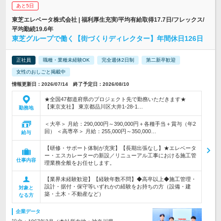
あと5日
東芝エレベータ株式会社 | 福利厚生充実/平均有給取得17.7日/フレックス/
平均勤続19.6年
東芝グループで働く【街づくりディレクター】年間休日126日
正社員
職種・業種未経験OK
完全週休2日制
第二新卒歓迎
女性のおしごと掲載中
情報更新日：2026/07/14 終了予定日：2026/08/10
★全国47都道府県のプロジェクト先で勤務いただきます★
【東京支社】 東京都品川区大井1-28-1…
勤務地
＜大卒＞ 月給：290,000円～390,000円＋各種手当＋賞与（年2
回） ＜高専卒＞ 月給：255,000円～350,000…
給与
【研修・サポート体制が充実】【長期出張なし】★エレベータ
ー・エスカレーターの新設／リニューアル工事における施工管
仕事内容
理業務全般をお任せします。
【業界未経験歓迎】【経験年数不問】◆高卒以上◆施工管理・
設計・据付・保守等いずれかの経験をお持ちの方（設備・建
対象と
築・土木・不動産など）
なる方
企業データ