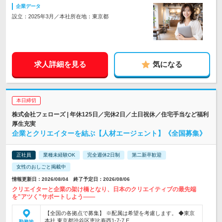
企業データ
設立：2025年3月／本社所在地：東京都
求人詳細を見る
気になる
本日締切
株式会社フェローズ | 年休125日／完休2日／土日祝休／住宅手当など福利
厚生充実
企業とクリエイターを結ぶ【人材エージェント】《全国募集》
正社員
業種未経験OK
完全週休2日制
第二新卒歓迎
女性のおしごと掲載中
情報更新日：2026/08/04 終了予定日：2026/08/06
クリエイターと企業の架け橋となり、日本のクリエイティブの最先端
を"アツく"サポートしよう――
【全国の各拠点で募集】 ※配属は希望を考慮します。 ◆東京
本社 東京都渋谷区恵比寿西1-7-7 E…
勤務地