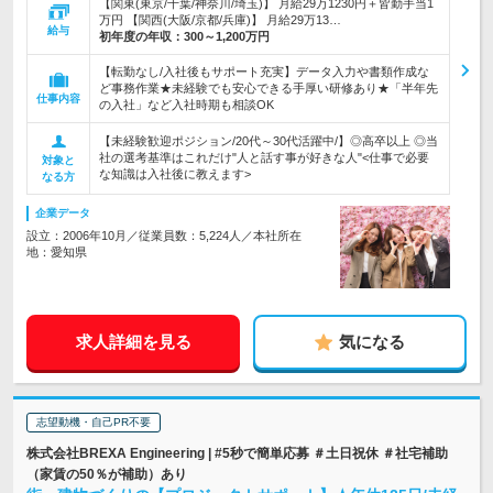
【関東(東京/千葉/神奈川/埼玉)】 月給29万1230円＋皆勤手当1
万円 【関西(大阪/京都/兵庫)】 月給29万13…
給与
初年度の年収：
300～1,200万円
【転勤なし/入社後もサポート充実】データ入力や書類作成な
ど事務作業★未経験でも安心できる手厚い研修あり★「半年先
仕事内容
の入社」など入社時期も相談OK
【未経験歓迎ポジション/20代～30代活躍中/】◎高卒以上 ◎当
社の選考基準はこれだけ"人と話す事が好きな人"<仕事で必要
対象と
な知識は入社後に教えます>
なる方
企業データ
設立：2006年10月／従業員数：5,224人／本社所在
地：愛知県
求人詳細を見る
気になる
志望動機・自己PR不要
株式会社BREXA Engineering | #5秒で簡単応募 ＃土日祝休 ＃社宅補助
（家賃の50％が補助）あり