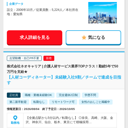
企業データ
設立：2006年10月／従業員数：5,224人／本社所在
地：愛知県
求人詳細を見る
気になる
志望動機・自己PR不要
株式会社ネオキャリア | 介護人材サービス業界TOPクラス！勤続5年で50
万円を支給★
【人材コーディネーター】未経験入社9割／チームで達成を目指
す
正社員
職種・業種未経験OK
完全週休2日制
学歴不問
第二新卒歓迎
転勤なし
リモートワーク可
女性のおしごと掲載中
情報更新日：2026/08/04 終了予定日：2026/10/05
【全拠点駅から5分以内／転勤なし】 ◎奈良、高崎、大阪、金
沢、神奈川、仙台、栃木、東京にて積極採用…
勤務地