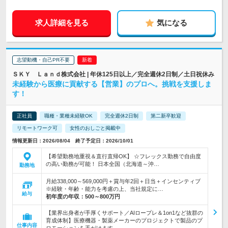
求人詳細を見る
気になる
志望動機・自己PR不要
ＳＫＹ Ｌａｎｄ株式会社 | 年休125日以上／完全週休2日制／土日祝休み
未経験から医療に貢献する【営業】のプロへ。挑戦を支援しま
す！
正社員
職種・業種未経験OK
完全週休2日制
第二新卒歓迎
リモートワーク可
女性のおしごと掲載中
情報更新日：2026/08/04 終了予定日：2026/10/01
【希望勤務地重視＆直行直帰OK】 ☆フレックス勤務で自由度
の高い勤務が可能！ 日本全国（北海道～沖…
勤務地
月給338,000～569,000円＋賞与年2回＋日当＋インセンティブ
※経験・年齢・能力を考慮の上、当社規定に…
給与
初年度の年収：
500～800万円
【業界出身者が手厚くサポート／AIロープレ＆1on1など抜群の
育成体制】医療機器・製薬メーカーのプロジェクトで製品のプ
仕事内容