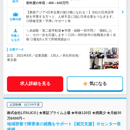
給与
初年度の年収：
400～630万円
【東南アジア×日本企業の架け橋になれる！】当社の日本語学
校を卒業する方々と、人材不足に悩む日本企業をつなぎます。
仕事内容
◎研修充実！手厚いサポート有
＼未経験・第二新卒歓迎★学歴・経験一切不問／「挑戦した
い」その一歩を応援します！◎20～30代前半の役職者が多く在
対象と
籍 ◎最短5ヵ月で昇格実績あり
なる方
企業データ
設立：2021年8月／従業員数：130人／本社所在地：
東京都
求人詳細を見る
気になる
志望動機・自己PR不要
株式会社LITALICO | ★東証プライム上場 ★年休120日 ★残業少 ★月給30
万8400円～
地域密着で障害者の就職をサポート【就労支援】※センター長
候補