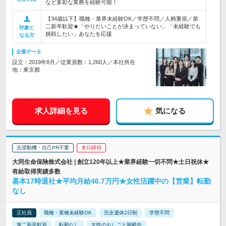
など多彩な業務を経験可能！
【34歳以下】職種・業界未経験OK／学歴不問／人柄重視／第
二新卒歓迎★「やりたいことが決まっていない」「未経験でも
対象と
挑戦したい」あなたを応援
なる方
企業データ
設立：2019年8月／従業員数：1,260人／本社所在
地：東京都
求人詳細を見る
気になる
志望動機・自己PR不要
本日締切
大同生命保険株式会社 | 創立120年以上★業界経験一切不問★土日祝休★
有給取得実績多数
基本17時退社★平均月給46.7万円★女性活躍中の【営業】転勤
なし
正社員
職種・業種未経験OK
完全週休2日制
学歴不問
第二新卒歓迎
転勤なし
女性のおしごと掲載中