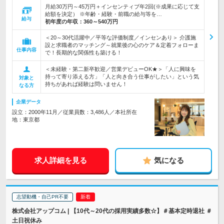
月給30万円～45万円＋インセンティブ年2回(※成果に応じて支
給額を決定） ※年齢・経験・前職の給与等を…
給与
初年度の年収：
360～540万円
＜20～30代活躍中／平等な評価制度／インセンあり＞ 介護施
設と求職者のマッチング～就業後の心のケア＆定着フォローま
仕事内容
で！長期的な関係性も築ける！
＜未経験・第二新卒歓迎／営業デビューOK★＞「人に興味を
持って寄り添える方」「人と向き合う仕事がしたい」という気
対象と
持ちがあれば経験は問いません！
なる方
企業データ
設立：2000年11月／従業員数：3,486人／本社所在
地：東京都
求人詳細を見る
気になる
志望動機・自己PR不要
株式会社アップコム | 【10代～20代の採用実績多数☆】＃基本定時退社 ＃
土日祝休み