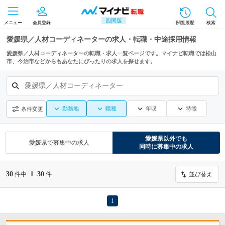
四国版
メニュー
会員登録
閲覧履歴
検索
愛媛県／人材コーディネーターの求人・転職・中途採用情報
愛媛県／人材コーディネーターの転職・求人一覧ページです。マイナビ転職では松山
市、今治市などからもあなたにぴったりの求人を探せます。
愛媛県／人材コーディネーター
勤務地
職種
年収
特徴
条件変更
愛媛県
以外でも
愛媛県
で募集中の求人
同時に募集中の求人
30
1
30
件中
-
件
並び替え
1