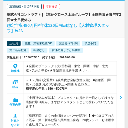
志望動機・自己PR不要
本日締切
株式会社コントラフト | 【東証グロース上場グループ】全国募集★賞与年2
回★土日祝休み
想定年収480万円×年休120日×転勤なし【人材管理スタッ
フ】/x26
正社員
職種・業種未経験OK
完全週休2日制
学歴不問
第二新卒歓迎
転勤なし
女性のおしごと掲載中
情報更新日：2026/07/10 終了予定日：2026/08/06
★全国のプロジェクト先(首都圏・東北・関西・中部・北海
道・九州が中心) ★希望勤務地を考慮 ★Ｕ・…
勤務地
＜１＞月給+交通費+（残業代は全額別途支給） ■首都圏・関
東・北信越 月給30万円以上 ■関西 月給27.5…
給与
初年度の年収：
350～500万円
【土日祝休みが基本】プロジェクトに携わる一員として様々な
業務に取り組み、まずはアシスタントとして携わっていただき
仕事内容
ます！
【経歴不問、多くの未経験メンバーが活躍中】◆40歳以下の方
☆既卒・第二新卒歓迎☆異業種出身者、20代メンバーも活躍中
対象と
☆正社員デビューもOK
なる方