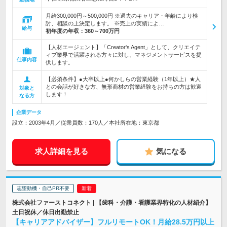
月給300,000円～500,000円 ※過去のキャリア・年齢により検
討、相談の上決定します。 ※売上の実績によ…
給与
初年度の年収：
360～700万円
【人材エージェント】「Creator's Agent」として、クリエイテ
ィブ業界で活躍される方々に対し、マネジメントサービスを提
仕事内容
供します。
【必須条件】●大卒以上●何かしらの営業経験（1年以上）★人
との会話が好きな方、無形商材の営業経験をお持ちの方は歓迎
対象と
します！
なる方
企業データ
設立：2003年4月／従業員数：170人／本社所在地：東京都
求人詳細を見る
気になる
志望動機・自己PR不要
株式会社ファーストコネクト | 【歯科・介護・看護業界特化の人材紹介】
土日祝休／休日出勤禁止
【キャリアアドバイザー】フルリモートOK！月給28.5万円以上