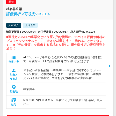
社名非公開
評価解析＜可視光VCSEL＞
人材紹介
上場企業
情報更新日：2026/08/04 終了予定日：2026/08/17 求人管理No. 469175
■可視光VCSELの事業化という歴史的な挑戦に、デバイス評価や解析の
プロフェッショナルとして、大きな裁量を持って携わることができま
す。 ■「光の価値」を追求する探求心を持ち、最先端技術の研究開発を
通じて…
■LED、レーザを中心に光源デバイスの研究開発を担う部門に
て、可視光VCSELの評価解析をご担当いただきます。
仕事内容
※下記いずれも必須 ・半導体レーザ設計に関するシミュレー
ション技術、光導波路およびモード解析の実務経験 ・半導体
対象と
光デバイスの量産化、故障および劣化解析の実務経験
なる方
神奈川県
勤務地
600-1000万円 ※スキル・経験に応じて前後する場合あり ※入
社…
給与