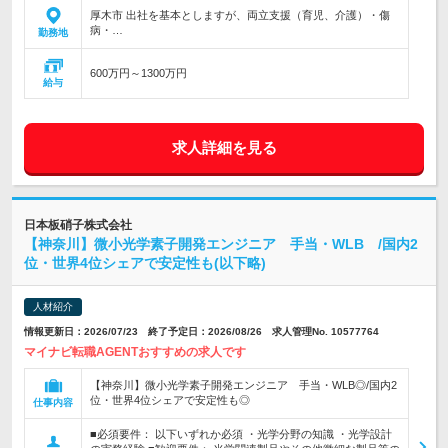
厚木市 出社を基本としますが、両立支援（育児、介護）・傷
病・…
勤務地
600万円～1300万円
給与
求人詳細を見る
日本板硝子株式会社
【神奈川】微小光学素子開発エンジニア 手当・WLB /国内2
位・世界4位シェアで安定性も(以下略)
人材紹介
情報更新日：2026/07/23 終了予定日：2026/08/26 求人管理No. 10577764
マイナビ転職AGENTおすすめの求人です
【神奈川】微小光学素子開発エンジニア 手当・WLB◎/国内2
位・世界4位シェアで安定性も◎
仕事内容
■必須要件： 以下いずれか必須 ・光学分野の知識 ・光学設計