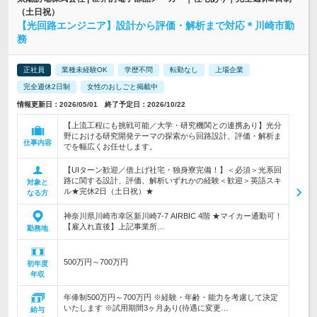
（土日祝）
【光回路エンジニア】設計から評価・解析まで対応＊川崎市勤
務
正社員
業種未経験OK
学歴不問
転勤なし
上場企業
完全週休2日制
女性のおしごと掲載中
情報更新日：2026/05/01 終了予定日：2026/10/22
【上流工程にも挑戦可能／大学・研究機関との連携あり】光分
野における研究開発テーマの探索から回路設計、評価・解析ま
仕事内容
でを幅広くお任せします。
【UIターン歓迎／借上げ社宅・独身寮完備！】＜必須＞光系回
路に関する設計、評価、解析いずれかの経験＜歓迎＞英語スキ
対象と
ル★完休2日（土日祝）★
なる方
神奈川県川崎市幸区新川崎7-7 AIRBIC 4階 ★マイカー通勤可！
【雇入れ直後】上記事業所…
勤務地
500万円～700万円
初年度
年収
年俸制500万円～700万円 ※経験・年齢・能力を考慮して決定
いたします ※試用期間3ヶ月あり(待遇に変更…
給与