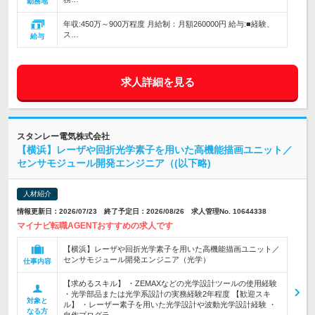
勤務地
年収:450万～900万程度 月給制：月額260000円 給与:■経験、
ス…
給与
求人詳細を見る
スタンレー電気株式会社
【横浜】レーザや回折光学素子を用いた高機能描画ユニット／
センサモジュール開発エンジニア（(以下略)
人材紹介
情報更新日：2026/07/23 終了予定日：2026/08/26 求人管理No. 10644338
マイナビ転職AGENTおすすめの求人です
【横浜】レーザや回折光学素子を用いた高機能描画ユニット／
センサモジュール開発エンジニア（光学）
仕事内容
【求めるスキル】 ・ZEMAXなどの光学設計ツールの使用経験
・光学部品または光学系設計の実務経験2年程度 【歓迎スキ
対象と
ル】 ・レーザー素子を用いた光学設計や波動光学設計経験 ・
なる方