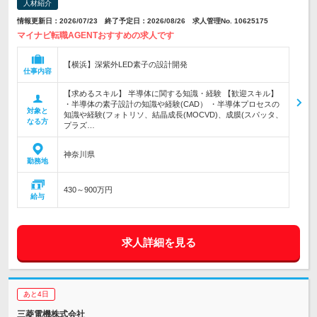
人材紹介
情報更新日：2026/07/23 終了予定日：2026/08/26 求人管理No. 10625175
マイナビ転職AGENTおすすめの求人です
【横浜】深紫外LED素子の設計開発
仕事内容
【求めるスキル】 半導体に関する知識・経験 【歓迎スキル】
・半導体の素子設計の知識や経験(CAD） ・半導体プロセスの
対象と
知識や経験(フォトリソ、結晶成長(MOCVD)、成膜(スパッタ、
なる方
プラズ…
神奈川県
勤務地
430～900万円
給与
求人詳細を見る
あと4日
三菱電機株式会社