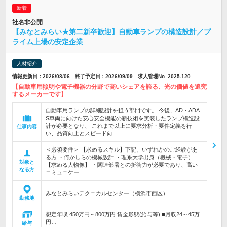
社名非公開
【みなとみらい★第二新卒歓迎】自動車ランプの構造設計／プ
ライム上場の安定企業
人材紹介
情報更新日：2026/08/06 終了予定日：2026/09/09 求人管理No. 2025-120
【自動車用照明や電子機器の分野で高いシェアを誇る、光の価値を追究
するメーカーです】
自動車用ランプの詳細設計を担う部門です。 今後、AD・ADA
S車両に向けた安心安全機能の新技術を実装したランプ構造設
計が必要となり、 これまで以上に要求分析・要件定義を行
仕事内容
い、品質向上とスピード向…
＜必須要件＞ 【求めるスキル】下記、いずれかのご経験があ
る方 ・何かしらの機械設計 ・理系大学出身（機械・電子）
対象と
【求める人物像】 ・関連部署との折衝力が必要であり、高い
なる方
コミュニケー…
みなとみらいテクニカルセンター（横浜市西区）
勤務地
想定年収 450万円～800万円 賃金形態(給与等) ■月収24～45万
円…
給与