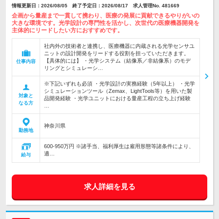
情報更新日：2026/08/05 終了予定日：2026/08/17 求人管理No. 481669
企画から量産まで一貫して携わり、医療の発展に貢献できるやりがいの
大きな環境です。光学設計の専門性を活かし、次世代の医療機器開発を
主体的にリードしたい方におすすめです。
社内外の技術者と連携し、医療機器に内蔵される光学センサユ
ニットの設計開発をリードする役割を担っていただきます。
【具体的には】 ・光学システム（結像系／非結像系）のモデ
仕事内容
リングとシミュレーシ…
※下記いずれも必須 ・光学設計の実務経験（5年以上） ・光学
シミュレーションツール（Zemax、LightTools等）を用いた製
対象と
品開発経験 ・光学ユニットにおける量産工程の立ち上げ経験
なる方
…
神奈川県
勤務地
600-950万円 ※諸手当、福利厚生は雇用形態等諸条件により、
適…
給与
求人詳細を見る