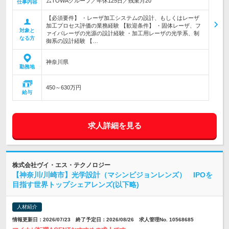
ムTOWAグループ／年休125日／残業月20
仕事内容
【必須要件】 ・レーザ加工システムの設計、もしくはレーザ
加工プロセス評価の業務経験 【歓迎条件】 ・固体レーザ、フ
対象と
ァイバレーザの光源の設計経験 ・加工用レーザの光学系、制
なる方
御系の設計経験 【…
神奈川県
勤務地
450～630万円
給与
求人詳細を見る
株式会社ヴイ・エス・テクノロジー
【神奈川/川崎市】光学設計（マシンビジョンレンズ） IPOを
目指す世界トップシェアレンズ(以下略)
人材紹介
情報更新日：2026/07/23 終了予定日：2026/08/26 求人管理No. 10568685