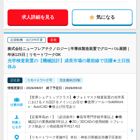
求人詳細を見る
気になる
志望動機・自己PR不要
株式会社ニューフレアテクノロジー | 半導体製造装置でグローバル展開｜
年休125日｜リモートワークOK
光学検査装置の【機械設計】成長市場の最前線で活躍★土日祝
休み
正社員
リモートワーク可
完全週休2日制
情報更新日：2026/08/07 終了予定日：2026/09/10
【世界シェアトップクラス】◆フォトマスク検査装置の光学系
におけるメカ設計をメインにお任せ ◆使用ツール⇒SolidWork
仕事内容
s・AutoCAD ◆借上げ社宅あり
【定着率高め！】《必須条件》◆高等専門学校卒業以上 ◆機
械設計の業務経験3年以上 ◆2D／3DCADの使用経験 ☆フレッ
対象と
クス制あり ☆有給取得平均17.4日
なる方
【リモートワーク実施中】 本社：神奈川県横浜市磯子区新杉