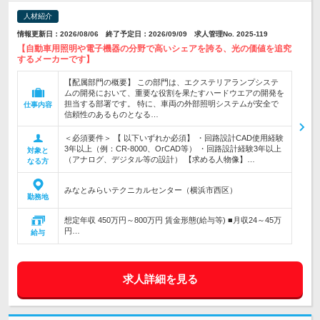
人材紹介
情報更新日：2026/08/06 終了予定日：2026/09/09 求人管理No. 2025-119
【自動車用照明や電子機器の分野で高いシェアを誇る、光の価値を追究
するメーカーです】
【配属部門の概要】 この部門は、エクステリアランプシステ
ムの開発において、重要な役割を果たすハードウエアの開発を
担当する部署です。 特に、車両の外部照明システムが安全で
仕事内容
信頼性のあるものとなる…
＜必須要件＞ 【 以下いずれか必須】 ・回路設計CAD使用経験
3年以上（例：CR-8000、OrCAD等） ・回路設計経験3年以上
対象と
（アナログ、デジタル等の設計） 【求める人物像】…
なる方
みなとみらいテクニカルセンター（横浜市西区）
勤務地
想定年収 450万円～800万円 賃金形態(給与等) ■月収24～45万
円…
給与
求人詳細を見る