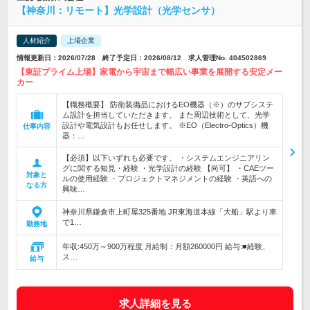
【神奈川：リモート】光学設計（光学センサ）
人材紹介
上場企業
情報更新日：2026/07/28 終了予定日：2026/08/12 求人管理No. 404502869
【東証プライム上場】家電から宇宙まで幅広い事業を展開する安定メー
カー
【職務概要】 防衛装備品におけるEO機器（※）のサブシステ
ム設計を担当していただきます。 また周辺技術として、光学
設計や電気設計もお任せします。 ※EO（Electro-Optics）機
仕事内容
器：…
【必須】以下いずれも必要です。 ・システムエンジニアリン
グに関する知見・経験 ・光学設計の経験 【尚可】 ・CAEツー
対象と
ルの使用経験 ・プロジェクトマネジメントの経験 ・英語への
なる方
興味…
神奈川県鎌倉市上町屋325番地 JR東海道本線「大船」駅より車
で1…
勤務地
年収:450万～900万程度 月給制：月額260000円 給与:■経験、
ス…
給与
求人詳細を見る