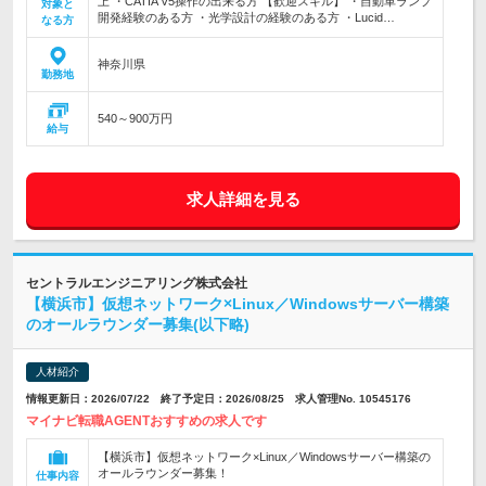
上 ・CATIA V5操作の出来る方 【歓迎スキル】 ・自動車ランプ
対象と
開発経験のある方 ・光学設計の経験のある方 ・Lucid…
なる方
神奈川県
勤務地
540～900万円
給与
求人詳細を見る
セントラルエンジニアリング株式会社
【横浜市】仮想ネットワーク×Linux／Windowsサーバー構築
のオールラウンダー募集(以下略)
人材紹介
情報更新日：2026/07/22 終了予定日：2026/08/25 求人管理No. 10545176
マイナビ転職AGENTおすすめの求人です
【横浜市】仮想ネットワーク×Linux／Windowsサーバー構築の
オールラウンダー募集！
仕事内容