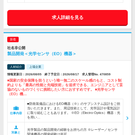
求人詳細を見る
社名非公開
製品開発＜光学センサ（EO）機器＞
人材紹介
上場企業
情報更新日：2026/08/05 終了予定日：2026/08/17 求人管理No. 470859
■国家の安全保障を担うという唯一無二のスケール感のもと、コスト制
約よりも「最高の性能と先端技術」を追求できる、エンジニアとして妥
協のないものづくりに挑戦したい方におすすめです。 ■光学センサ
（EO）機…
■防衛装備品におけるEO機器（※）のサブシステム設計をご担
当いただきます。また、周辺技術として、光学設計や電気設計
に取り組むこともあります。 ※EO（Electro-Optics）機器：光
仕事内容
を用い…
光学製品の製品開発の経験をお持ちの方 ※レーザー／センサ
対象と
関連機器の開発経験は尚可