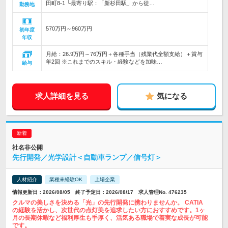
田町8-1 └最寄り駅：「新杉田駅」から徒…
勤務地
570万円～960万円
初年度
年収
月給：26.9万円～76万円＋各種手当（残業代全額支給）＋賞与
年2回 ※これまでのスキル・経験などを加味…
給与
求人詳細を見る
気になる
社名非公開
先行開発／光学設計＜自動車ランプ／信号灯＞
人材紹介
業種未経験OK
上場企業
情報更新日：2026/08/05 終了予定日：2026/08/17 求人管理No. 476235
クルマの美しさを決める「光」の先行開発に携わりませんか。 CATIA
の経験を活かし、次世代の点灯美を追求したい方におすすめです。1ヶ
月の長期休暇など福利厚生も手厚く、活気ある職場で着実な成長が可能
です。