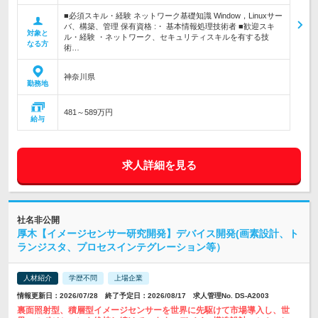
■必須スキル・経験 ネットワーク基礎知識 Window，Linuxサー
バ、構築、管理 保有資格 :・ 基本情報処理技術者 ■歓迎スキ
対象と
ル・経験 ・ネットワーク、セキュリティスキルを有する技
なる方
術…
神奈川県
勤務地
481～589万円
給与
求人詳細を見る
社名非公開
厚木【イメージセンサー研究開発】デバイス開発(画素設計、ト
ランジスタ、プロセスインテグレーション等）
人材紹介
学歴不問
上場企業
情報更新日：2026/07/28 終了予定日：2026/08/17 求人管理No. DS-A2003
裏面照射型、積層型イメージセンサーを世界に先駆けて市場導入し、世