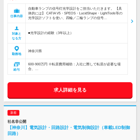
自動車ランプの信号灯光学設計をご担当いただきます。 【具
体的には】 CATIA V5・SPEOS・LucidShape・LightTools等の
仕事内容
光学設計ソフトを使い、四輪／二輪ランプの信号…
■光学設計の経験（3年以上）
対象と
なる方
神奈川県
勤務地
600-900万円 ※転居費用補助：入社に際して転居が必要な場
合、…
給与
求人詳細を見る
社名非公開
【神奈川】電気設計・回路設計・電気制御設計（車載LED制御
回路）