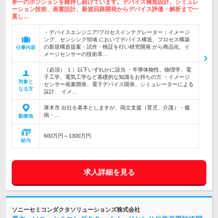
界一のポジションを維持し続けています。デバイス構造設計、シミュレ
ーション技術、画素設計、新規回路開発からデバイス評価・解析まで一
貫し…
・デバイスエンジニア/プロセスインテグレーター：イメージ
ング、センシング領域 においてデバイス構造、プロセス構築
の新規構造提案・試作・検証を行い研究開発 から商品化、イ
仕事内容
メージセンサーの技術革…
（必須） １）以下いずれかに該当 ・半導体物性、物理学、電
子工学、電気工学など基礎的な知識をお持ちの方 ・イメージ
対象と
センサー画素開発、電子デバイス開発、シミュレーターによる
なる方
設計、 イメ…
厚木市 出社を基本としますが、両立支援（育児、介護）・傷
病・…
勤務地
600万円～1300万円
給与
求人詳細を見る
ソニーセミコンダクタソリューションズ株式会社