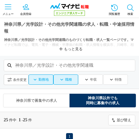
メニュー
会員登録
閲覧履歴
検索
神奈川県／光学設計・その他光学関連職の求人・転職・中途採用情
報
神奈川県／光学設計・その他光学関連職のものづくり転職・求人一覧ページです。マ
イナビ転職では、電気・電子・機械・半導体の転職・求人情報を横浜市、川崎市、相
もっと見る
模原市などの条件からも探せます。
神奈川県／光学設計・その他光学関連職
勤務地
職種
年収
特徴
条件変更
神奈川県
以外でも
神奈川県
で募集中の求人
同時に募集中の求人
25
1
25
件中
-
件
並び替え
1