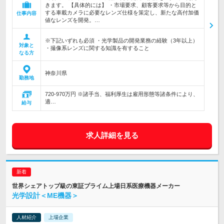
きます。 【具体的には】 ・市場要求、顧客要求等から目的と
する車載カメラに必要なレンズ仕様を策定し、新たな高付加価
仕事内容
値なレンズを開発。…
※下記いずれも必須 ・光学製品の開発業務の経験（3年以上）
対象と
・撮像系レンズに関する知識を有すること
なる方
神奈川県
勤務地
720-970万円 ※諸手当、福利厚生は雇用形態等諸条件により、
適…
給与
求人詳細を見る
世界シェアトップ級の東証プライム上場日系医療機器メーカー
光学設計＜ME機器＞
人材紹介
上場企業