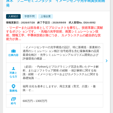
厚木 ソニーセミコンダクタ イメージセンサ光学画質技術開
発
人材紹介
学歴不問
上場企業
情報更新日：2026/07/28 終了予定日：2026/09/09 求人管理No. DSA-0092
・リーダーまたは担当者としてプロジェクトを牽引し、技術革新に貢献
するポジシ ョンです。 ・先端の光学技術、画質シミュレーション技
術、情報工学、半導体技術が身につき、 カメラシステムの総合的な技
術力が身…
・イメージセンサーの光学構造の設計、特に新構造・新素材の
適用のシミュレーシ ョン検討 信号処理を含む撮像画像の品質
最適化検討 ・光学シミュレーションアルゴリズム開発および
仕事内容
評価環境の構築 …
（必須） ・Pythonなどプログラミング言語を用いたデータ解
析、またはソフトウェア開発 の経験 ・統計解析に関する知
対象と
識・経験 ・イメージセンサーおよびカメラシステムに関する
なる方
基礎知識 ・…
福岡 出社を基本としますが、両立支援（育児、介護）・傷
病・そ…
勤務地
600万円～1300万円
給与