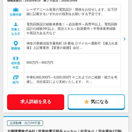
情報更新日：2026/04/10 終了予定日：2026/10/08
レーザアニール装置の電気設計・開発をお任せします。以下詳
細に記載するいずれかの役割をお願いする予定です。
仕事内容
電気回路設計経験者募集！＜必須要件＞高専卒以上、電気回路
設計の経験3年以上、英語スキル＜歓迎要件＞半導体業界経験
対象と
や英語力ある方など
なる方
神奈川県横須賀市夏島町 19 番地 ◎マイカー通勤可 【雇入れ直
後】上記事業所 【変更の範囲】会社…
勤務地
600万円～950万円
初年度
年収
年俸6,000,000円～9,500,000円 ※これまでのご経験・能力を考
慮し、当社規定により支給いたします。 ※…
給与
求人詳細を見る
気になる
志望動機・自己PR不要
太陽誘電株式会社 | 世界的電子部品メーカー｜社宅あり｜完全週休2日制