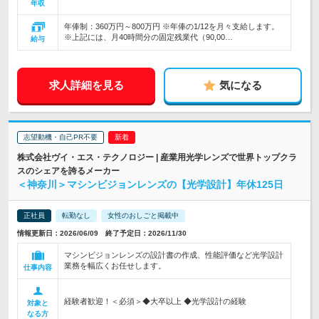
年収
年俸制：360万円～800万円 ※年俸の1/12を月々支給します。
※上記には、月40時間分の固定残業代（90,00…
給与
求人詳細を見る
気になる
志望動機・自己PR不要
株式会社ヴイ・エス・テクノロジー | 産業用光学レンズで世界トップクラ
スのシェアを誇るメーカー
＜神奈川＞マシンビジョンレンズの【光学設計】年休125日
正社員
転勤なし
女性のおしごと掲載中
情報更新日：2026/06/09 終了予定日：2026/11/30
マシンビジョンレンズの設計書の作成、性能評価など光学設計
業務を幅広くお任せします。
仕事内容
経験者歓迎！＜必須＞◆大卒以上 ◆光学設計の経験
対象と
なる方