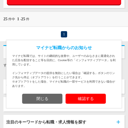
25
1
25
件中
-
件
1
マイナビ転職からのお知らせ
あなたの検索条件に近い求人
マイナビ転職では、サイトの継続的な改善や、ユーザーのみなさまに最適化され
た広告を配信すること等を目的に、Cookie等の「インフォマティブデータ」を利
用しています。
すべての求人を見る
インフォマティブデータの提供を無効にしたい場合は「確認する」ボタンのリン
ク先から停止（オプトアウト）を行うことができます。
※オプトアウトをした場合、マイナビ転職の一部サービスを利用できない場合が
言語から転職・求人情報を探す
あります。
閉じる
確認する
フレームワークから転職・求人情報を探す
注目のキーワードから転職・求人情報を探す