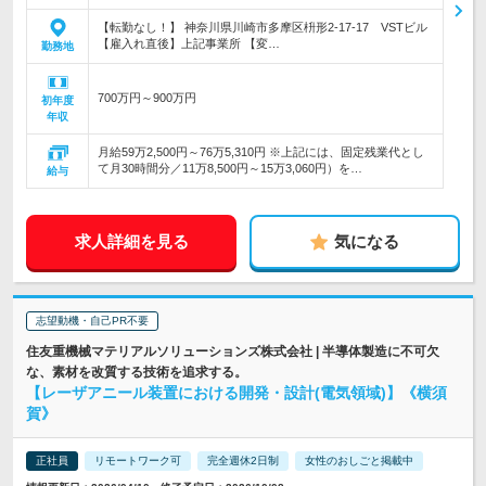
【転勤なし！】 神奈川県川崎市多摩区枡形2-17-17 VSTビル
【雇入れ直後】上記事業所 【変…
勤務地
700万円～900万円
初年度
年収
月給59万2,500円～76万5,310円 ※上記には、固定残業代とし
て月30時間分／11万8,500円～15万3,060円）を…
給与
求人詳細を見る
気になる
志望動機・自己PR不要
住友重機械マテリアルソリューションズ株式会社 | 半導体製造に不可欠
な、素材を改質する技術を追求する。
【レーザアニール装置における開発・設計(電気領域)】《横須
賀》
正社員
リモートワーク可
完全週休2日制
女性のおしごと掲載中