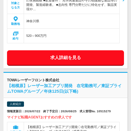
の実務経験 ■歓迎要件： 光学関連製品やその他微細な製品等の
対象と
開発、製造経験者。 ■志向性 専門分野だけに特化せず、製品実
なる方
現や…
神奈川県
勤務地
520～900万円
給与
求人詳細を見る
TOWAレーザーフロント株式会社
【相模原】レーザー加工アプリ開発 在宅勤務可／東証プライ
ムTOWAグループ／年休125日(以下略)
人材紹介
情報更新日：2026/07/22 終了予定日：2026/08/25 求人管理No. 10515279
マイナビ転職AGENTおすすめの求人です
【相模原】レーザー加工アプリ開発◇在宅勤務可／東証プライ