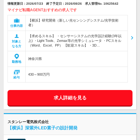
情報更新日：2026/07/23 終了予定日：2026/08/26 求人管理No. 10625642
マイナビ転職AGENTおすすめの求人です
【横浜】研究開発（新しい光センシングシステム/光学技術
者）
仕事内容
【求めるスキル】 ・センサーシステムの光学設計経験(3年以
上) ・Light Tools、Zemax等の光学シミュレータ ・PCスキル
対象と
（Word、Excel、PP） 【歓迎スキル】 ・3D…
なる方
神奈川県
勤務地
430～900万円
給与
求人詳細を見る
スタンレー電気株式会社
【横浜】深紫外LED素子の設計開発