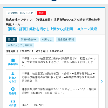
志望動機・自己PR不要
株式会社オプティマ | 〈年休125日〉世界有数のシェアを誇る半導体検査
装置メーカー
【開発・評価】経験を活かし上流から挑戦可！UIターン歓迎
正社員
業種未経験OK
転勤なし
完全週休2日制
女性のおしごと掲載中
情報更新日：2026/05/12 終了予定日：2026/11/02
半導体ウェーハ検査装置の開発や評価業務です。顧客とのやり
取りや新規装置の立ち上げなど、上流から幅広くお任せしま
仕事内容
す。
半導体・検査装置の経験者歓迎！＜必須＞■理系学部卒以上 ■
光学系技術開発の実務経験＜歓迎＞■半導体業界や検査装置の
対象と
開発経験 等
なる方
神奈川県川崎市麻生区栗木2-8-18 ※マイカー・バイク・自転車
通勤可 ※転勤なし ※出張（国内・…
勤務地
360万円～800万円
初年度