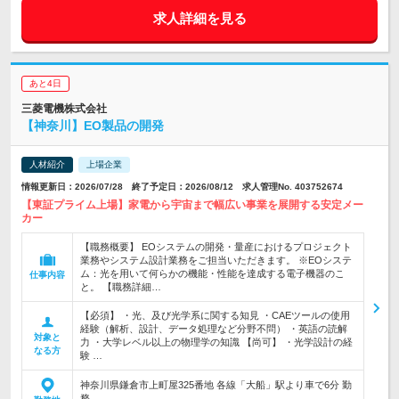
求人詳細を見る
あと4日
三菱電機株式会社
【神奈川】EO製品の開発
人材紹介
上場企業
情報更新日：2026/07/28 終了予定日：2026/08/12 求人管理No. 403752674
【東証プライム上場】家電から宇宙まで幅広い事業を展開する安定メー
カー
【職務概要】 EOシステムの開発・量産におけるプロジェクト
業務やシステム設計業務をご担当いただきます。 ※EOシステ
ム：光を用いて何らかの機能・性能を達成する電子機器のこ
仕事内容
と。 【職務詳細…
【必須】 ・光、及び光学系に関する知見 ・CAEツールの使用
経験（解析、設計、データ処理など分野不問） ・英語の読解
対象と
力 ・大学レベル以上の物理学の知識 【尚可】 ・光学設計の経
なる方
験 …
神奈川県鎌倉市上町屋325番地 各線「大船」駅より車で6分 勤
務…