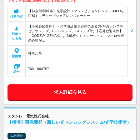
マイナビ転職AGENTおすすめの求人です
【神奈川/川崎市】光学設計（マシンビジョンレンズ）★IPOを
目指す世界トップシェアレンズメーカー
仕事内容
【応募必須要件】 ・光学設計業務経験のある方(写真レンズや
ビデオレンズ、CCTVレンズ、FAレンズ等) 【応募歓迎条件】
対象と
・CODEVやZEMAXによる解析シミュレーション、マクロ作成
なる方
の経験が…
神奈川県
勤務地
700～900万円
給与
求人詳細を見る
スタンレー電気株式会社
【横浜】研究開発（新しい光センシングシステム/光学技術者）
人材紹介