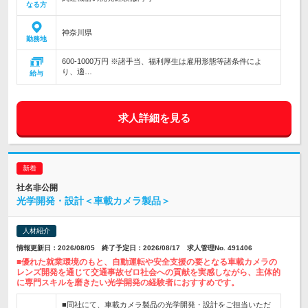
なる方
神奈川県
勤務地
600-1000万円 ※諸手当、福利厚生は雇用形態等諸条件によ
り、適…
給与
求人詳細を見る
社名非公開
光学開発・設計＜車載カメラ製品＞
人材紹介
情報更新日：2026/08/05 終了予定日：2026/08/17 求人管理No. 491406
■優れた就業環境のもと、自動運転や安全支援の要となる車載カメラの
レンズ開発を通じて交通事故ゼロ社会への貢献を実感しながら、主体的
に専門スキルを磨きたい光学開発の経験者におすすめです。
■同社にて、車載カメラ製品の光学開発・設計をご担当いただ