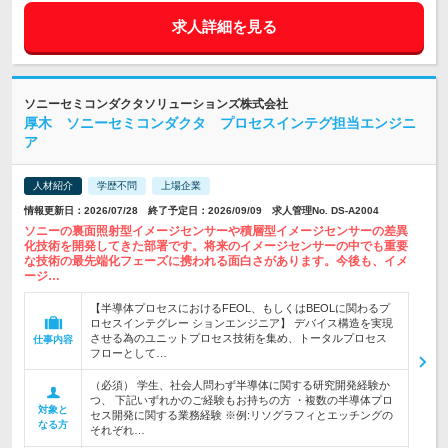
求人詳細を見る
ソニーセミコンダクタソリューションズ株式会社
厚木 ソニーセミコンダクタ プロセスインテグ担当エンジニ
ア
人材紹介
学歴不問
上場企業
情報更新日：2026/07/28 終了予定日：2026/09/09 求人管理No. DS-A2004
ソニーの裏面照射型イメージセンサーや積層型イメージセンサーの差異
化技術を開発してきた部署です。将来のイメージセンサーの中でも重要
な技術の最先端化フェーズに携われる面白さがあります。今後も、イメ
ージ…
【半導体プロセスにおけるFEOL、もしくはBEOLに関わるプ
ロセスインテグレー ションエンジニア】 デバイス構造を実現
させる為のユニットプロセス技術を集め、トータルプロセス
仕事内容
フローとして…
（必須） 学生、社会人問わず半導体に関する研究開発経験か
つ、 下記いずれかのご経験もお持ちの方 ・複数の半導体プロ
対象と
セス開発に関する業務経験 ※例:リソグラフィとエッチングの
なる方
それぞれ…