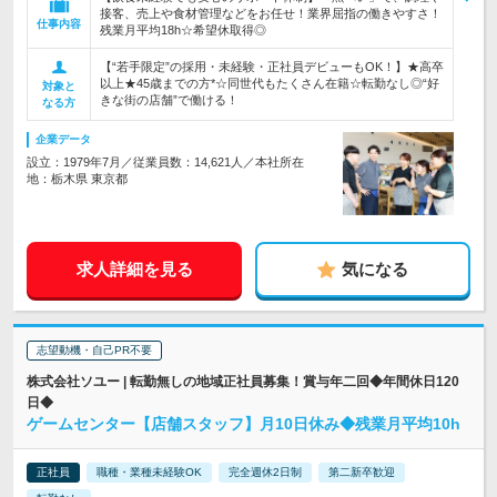
接客、売上や食材管理などをお任せ！業界屈指の働きやすさ！
仕事内容
残業月平均18h☆希望休取得◎
【“若手限定”の採用・未経験・正社員デビューもOK！】★高卒
以上★45歳までの方*☆同世代もたくさん在籍☆転勤なし◎“好
対象と
きな街の店舗”で働ける！
なる方
企業データ
設立：1979年7月／従業員数：14,621人／本社所在
地：栃木県 東京都
求人詳細を見る
気になる
志望動機・自己PR不要
株式会社ソユー | 転勤無しの地域正社員募集！賞与年二回◆年間休日120
日◆
ゲームセンター【店舗スタッフ】月10日休み◆残業月平均10h
正社員
職種・業種未経験OK
完全週休2日制
第二新卒歓迎