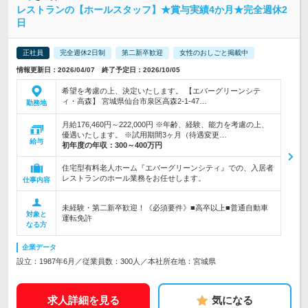
レストランの【ホールスタッフ】★賞与実績4か月★完全週休2
日
正社員
完全週休2日制
第二新卒歓迎
女性のおしごと掲載中
情報更新日：2026/04/07 終了予定日：2026/10/05
希望を考慮の上、決定いたします。 【エバーグリーンシテ
ィ・高森】 宮城県仙台市泉区高森2-1-47…
勤務地
月給176,460円～222,000円 ※年齢、経験、能力を考慮の上、
優遇いたします。 ※試用期間3ヶ月（待遇変更…
給与
初年度の年収：
300～400万円
住宅型有料老人ホーム『エバーグリーンシティ』での、入居者
レストランのホール業務をお任せします。
仕事内容
未経験・第二新卒歓迎！《必須要件》■高卒以上■普通自動車
対象と
運転免許
なる方
企業データ
設立：1987年6月／従業員数：300人／本社所在地：宮城県
求人詳細を見る
気になる