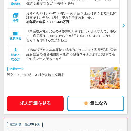
佐賀県佐賀市 など ＜長崎＞ 長崎…
勤務地
月給200,000円～242,000円 ＋ 諸手当 ※上記はあくまで最低保
証額です。年齢、経験、能力を考慮の上、優…
給与
初年度の年収：
350～448万円
《未経験入社も安心の研修体制》まずはたくさん学んで、吸収
して店長昇進に向けて1歩ずつ成長を感じていきましょうね！
仕事内容
なんでも "聞けるのが安心に
《40歳以下※は基本面接を積極的に行います！学歴不問》◎未
経験歓迎 ◎要普通自動車免許 ◎接客スキルがあれば現場で活
対象と
かせるシーンがあります
なる方
企業データ
設立：2014年9月／本社所在地：福岡県
求人詳細を見る
気になる
志望動機・自己PR不要