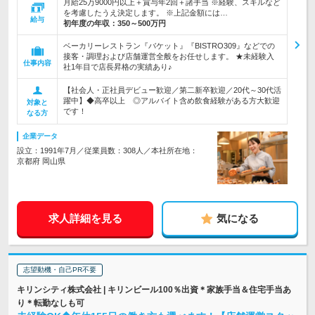
月給25万9000円以上＋賞与年2回＋諸手当 ※経験、スキルなど
を考慮したうえ決定します。 ※上記金額には…
給与
初年度の年収：
350～500万円
ベーカリーレストラン『バケット』『BISTRO309』などでの
接客・調理および店舗運営全般をお任せします。 ★未経験入
仕事内容
社1年目で店長昇格の実績あり♪
【社会人・正社員デビュー歓迎／第二新卒歓迎／20代～30代活
躍中】◆高卒以上 ◎アルバイト含め飲食経験がある方大歓迎
対象と
です！
なる方
企業データ
設立：1991年7月／従業員数：308人／本社所在地：
京都府 岡山県
求人詳細を見る
気になる
志望動機・自己PR不要
キリンシティ株式会社 | キリンビール100％出資＊家族手当＆住宅手当あ
り＊転勤なしも可