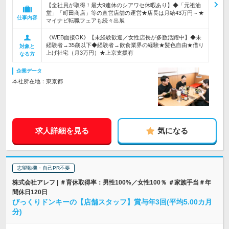
【全社員が取得！最大9連休のシアワセ休暇あり】◆「元祖油
堂」「町田商店」等の直営店舗の運営★店長は月給43万円～★
仕事内容
マイナビ転職フェアも続々出展
《WEB面接OK》【未経験歓迎／女性店長が多数活躍中】◆未
経験者→35歳以下◆経験者→飲食業界の経験★髪色自由★借り
対象と
上げ社宅（月3万円）★上京支援有
なる方
企業データ
本社所在地：東京都
求人詳細を見る
気になる
志望動機・自己PR不要
株式会社アレフ | ＃育休取得率：男性100%／女性100％ ＃家族手当＃年
間休日120日
びっくりドンキーの【店舗スタッフ】賞与年3回(平均5.00カ月
分)