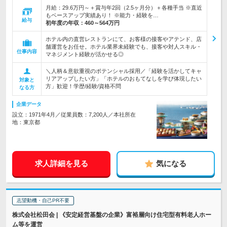
月給：29.6万円～＋賞与年2回（2.5ヶ月分）＋各種手当 ※直近
もベースアップ実績あり！ ※能力・経験を…
給与
初年度の年収：
460～564万円
ホテル内の直営レストランにて、お客様の接客やアテンド、店
舗運営をお任せ。ホテル業界未経験でも、接客や対人スキル・
仕事内容
マネジメント経験が活かせる◎
＼人柄＆意欲重視のポテンシャル採用／「経験を活かしてキャ
リアアップしたい方」「ホテルのおもてなしを学び体現したい
対象と
方」歓迎！学歴/経験/資格不問
なる方
企業データ
設立：1971年4月／従業員数：7,200人／本社所在
地：東京都
求人詳細を見る
気になる
志望動機・自己PR不要
株式会社松田会 | 《安定経営基盤の企業》富裕層向け住宅型有料老人ホー
ム等を運営