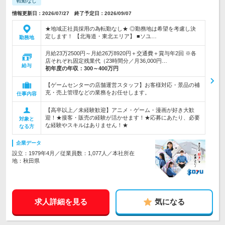
転勤なし
情報更新日：2026/07/27 終了予定日：2026/09/07
★地域正社員採用の為転勤なし★ ◎勤務地は希望を考慮し決
定します！ 【北海道・東北エリア】 ■ソユ…
勤務地
月給23万2500円～月給26万8920円＋交通費＋賞与年2回 ※各
店それぞれ固定残業代（23時間分／月36,000円…
給与
初年度の年収：
300～400万円
【ゲームセンターの店舗運営スタッフ】お客様対応・景品の補
充・売上管理などの業務をお任せします。
仕事内容
【高卒以上／未経験歓迎】アニメ・ゲーム・漫画が好き大歓
迎！★接客・販売の経験が活かせます！★応募にあたり、必要
対象と
な経験やスキルはありません！★
なる方
企業データ
設立：1979年4月／従業員数：1,077人／本社所在
地：秋田県
求人詳細を見る
気になる