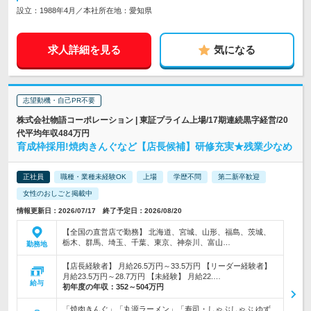
設立：1988年4月／本社所在地：愛知県
求人詳細を見る
気になる
志望動機・自己PR不要
株式会社物語コーポレーション | 東証プライム上場/17期連続黒字経営/20
代平均年収484万円
育成枠採用!焼肉きんぐなど【店長候補】研修充実★残業少なめ
正社員
職種・業種未経験OK
上場
学歴不問
第二新卒歓迎
女性のおしごと掲載中
情報更新日：2026/07/17 終了予定日：2026/08/20
【全国の直営店で勤務】 北海道、宮城、山形、福島、茨城、
栃木、群馬、埼玉、千葉、東京、神奈川、富山…
勤務地
【店長経験者】 月給26.5万円～33.5万円 【リーダー経験者】
月給23.5万円～28.7万円 【未経験】 月給22.…
給与
初年度の年収：
352～504万円
「焼肉きんぐ」「丸源ラーメン」「寿司・しゃぶしゃぶ ゆず