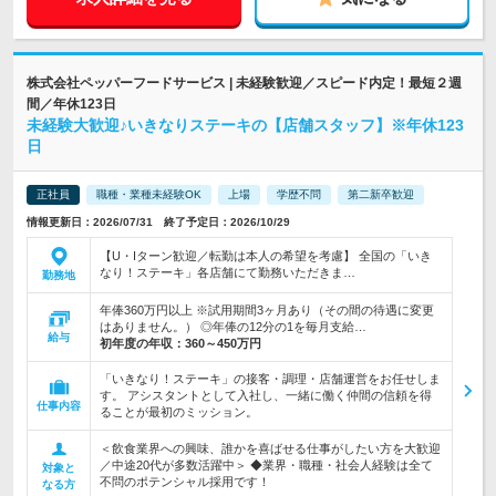
株式会社ペッパーフードサービス | 未経験歓迎／スピード内定！最短２週
間／年休123日
未経験大歓迎♪いきなりステーキの【店舗スタッフ】※年休123
日
正社員
職種・業種未経験OK
上場
学歴不問
第二新卒歓迎
情報更新日：2026/07/31 終了予定日：2026/10/29
【U・Iターン歓迎／転勤は本人の希望を考慮】 全国の「いき
なり！ステーキ」各店舗にて勤務いただきま…
勤務地
年俸360万円以上 ※試用期間3ヶ月あり（その間の待遇に変更
はありません。） ◎年俸の12分の1を毎月支給…
給与
初年度の年収：
360～450万円
「いきなり！ステーキ」の接客・調理・店舗運営をお任せしま
す。 アシスタントとして入社し、一緒に働く仲間の信頼を得
仕事内容
ることが最初のミッション。
＜飲食業界への興味、誰かを喜ばせる仕事がしたい方を大歓迎
／中途20代が多数活躍中＞ ◆業界・職種・社会人経験は全て
対象と
不問のポテンシャル採用です！
なる方