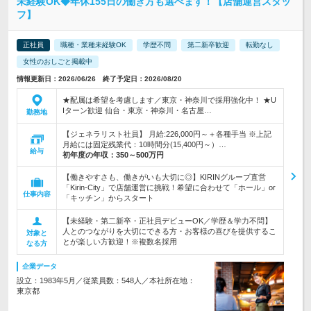
未経験OK◆年休155日の働き方も選べます！【店舗運営スタッ
フ】
正社員
職種・業種未経験OK
学歴不問
第二新卒歓迎
転勤なし
女性のおしごと掲載中
情報更新日：2026/06/26 終了予定日：2026/08/20
★配属は希望を考慮します／東京・神奈川で採用強化中！ ★U
Iターン歓迎 仙台・東京・神奈川・名古屋…
勤務地
【ジェネラリスト社員】 月給:226,000円～＋各種手当 ※上記
月給には固定残業代：10時間分(15,400円～）…
給与
初年度の年収：
350～500万円
【働きやすさも、働きがいも大切に◎】KIRINグループ直営
「Kirin-City」で店舗運営に挑戦！希望に合わせて「ホール」or
仕事内容
「キッチン」からスタート
【未経験・第二新卒・正社員デビューOK／学歴＆学力不問】
人とのつながりを大切にできる方・お客様の喜びを提供するこ
対象と
とが楽しい方歓迎！※複数名採用
なる方
企業データ
設立：1983年5月／従業員数：548人／本社所在地：
東京都