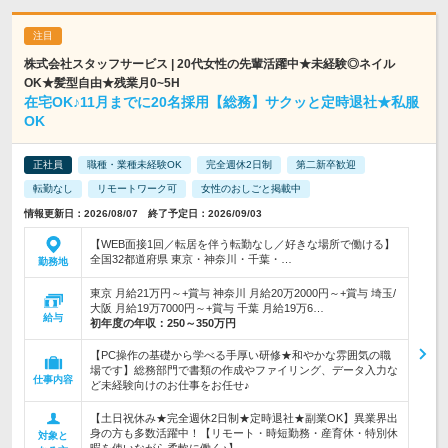
株式会社スタッフサービス | 20代女性の先輩活躍中★未経験◎ネイル
OK★髪型自由★残業月0~5H
在宅OK♪11月までに20名採用【総務】サクッと定時退社★私服
OK
正社員
職種・業種未経験OK
完全週休2日制
第二新卒歓迎
転勤なし
リモートワーク可
女性のおしごと掲載中
情報更新日：2026/08/07 終了予定日：2026/09/03
【WEB面接1回／転居を伴う転勤なし／好きな場所で働ける】
全国32都道府県 東京・神奈川・千葉・…
勤務地
東京 月給21万円～+賞与 神奈川 月給20万2000円～+賞与 埼玉/
大阪 月給19万7000円～+賞与 千葉 月給19万6…
給与
初年度の年収：
250～350万円
【PC操作の基礎から学べる手厚い研修★和やかな雰囲気の職
場です】総務部門で書類の作成やファイリング、データ入力な
仕事内容
ど未経験向けのお仕事をお任せ♪
【土日祝休み★完全週休2日制★定時退社★副業OK】異業界出
身の方も多数活躍中！【リモート・時短勤務・産育休・特別休
対象と