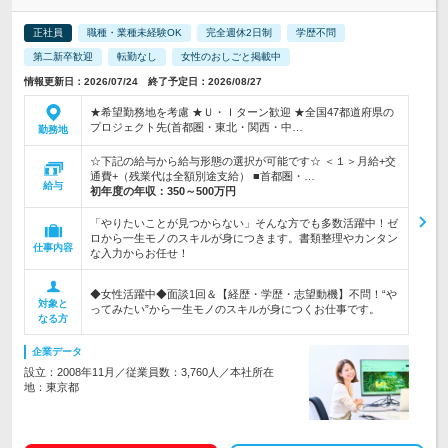
正社員
職種・業種未経験OK
完全週休2日制
学歴不問
第二新卒歓迎
転勤なし
女性のおしごと掲載中
情報更新日：2026/07/24 終了予定日：2026/08/27
★希望勤務地を考慮 ★Ｕ・Ｉターン歓迎 ★全国47都道府県の
プロジェクト先(首都圏・東北・関西・中…
勤務地
☆下記の給与から給与形態の選択が可能です☆ ＜１＞月給+交
通費+（残業代は全額別途支給） ■首都圏・…
給与
初年度の年収：
350～500万円
「やりたいことが見つからない」そんな方でも多数活躍中！ゼ
ロから一生モノのスキルが身につきます。書類整理やカンタン
仕事内容
な入力からお任せ！
◆女性活躍中◆面談1回＆【経歴・学歴・志望動機】不問！“や
対象と
ってみたい”から一生モノのスキルが身につくお仕事です。
なる方
企業データ
設立：2008年11月／従業員数：3,760人／本社所在
地：東京都