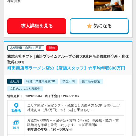
神奈川県
求人詳細を見る
気になる
志望動機・自己PR不要
株式会社ギフト | 東証プライムグループ◇最大9連休※全員取得◇産・育休
取得100％
町田商店等ラーメン店の【店舗スタッフ】☆平均年収600万円
正社員
職種・業種未経験OK
学歴不問
第二新卒歓迎
女性のおしごと掲載中
情報更新日：2026/08/04 終了予定日：2026/11/02
エリア限定・固定シフト・残業なしの働き方もOK ☆借り上げ
社宅あり（月3万円） ☆引っ越し手当あり…
勤務地
月給267,000円～＋諸手当＋賞与（年2回） ※経験・能力・前
職給与を考慮し決定いたします。 ※試用期間6…
給与
初年度の年収：
420～800万円