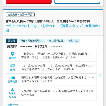
志望動機・自己PR不要
株式会社札幌かに本家 | 創業50年以上！全国展開のかに料理専門店
一生モノの"おもてなし"を学べる！【接客スタッフ】★賞与年2
回
正社員
職種・業種未経験OK
第二新卒歓迎
転勤なし
情報更新日：2026/06/16 終了予定日：2026/12/07
【転勤なし】 愛知県（名古屋／豊田）、三重県（四日市）、
宮城県（仙台）、北海道（札幌）のいずれかの…
勤務地
（1）月給192,000円～ （2）月給197,000円～ ※ご経験やスキ
ルなどを考慮のうえ、決定します。 ※試用期…
給与
高級かに料理店でのお出迎えから配膳、お客様対応まで、ホー
ル業務全般をお任せします。
仕事内容
＜未経験・第二新卒歓迎！＞＜20~40代活躍中！＞★手当＆研
対象と
修制度充実
なる方
企業データ