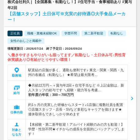
株式会社利久 | 【全国募集・転勤なし！】#住宅手当・食事補助あり #賞与
年2回
【店舗スタッフ】土日休可※充実の好待遇◎大手食品メーカ
ー！
正社員
職種・業種未経験OK
学歴不問
第二新卒歓迎
転勤なし
女性のおしごと掲載中
情報更新日：2026/07/24 終了予定日：2026/09/24
＼働きやすさもやりがいも揃ってます／転勤なし・土日休み可♪男性育
休実績あり◎有給がとりやすい環境！
駅直結の店舗が多く、通勤も便利です♪ 東北・関東・関西・九
州の各拠点（転勤なし） ★希望は最大限考…
勤務地
◆月給22万円～＋賞与年2回＋住宅手当など ※上記金額は、新
人スタッフの給与です ＼経験・能力等を考慮…
給与
初年度の年収：
300～700万円
約1ヶ月の充実した研修からスタート♪1店舗に複数社員を配置
◎店舗スタッフ・店長・SVなど多彩なキャリアを描けます★
仕事内容
連休取得もできしっかり休めます
【未経験・第二新卒歓迎！アルバイト経験のみの方も歓迎！】
学歴・性別不問★イチからの成長を全面的にバックアップしま
対象と
す！
なる方