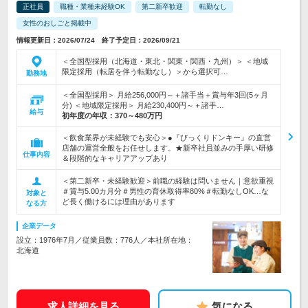
正社員
職種・業種未経験OK
第二新卒歓迎
転勤なし
女性のおしごと掲載中
情報更新日：2026/07/24 終了予定日：2026/09/21
＜全国型採用（北海道・東北・関東・関西・九州）＞ ＜地域
限定採用（転居を伴う転勤なし）＞から選択可…
勤務地
＜全国型採用＞ 月給256,000円～＋諸手当＋賞与年3回(5ヶ月
分) ＜地域限定採用＞ 月給230,400円～＋諸手…
給与
初年度の年収：
370～480万円
＜飲食業界が未経験でも安心＞●『びっくりドンキー』の直営
店舗の運営全般をお任せします。★新卒社員並みの手厚い研修
仕事内容
＆段階的なキャリアアップあり
＜第二新卒・未経験歓迎＞前職の経験は問いません｜意欲重視
＃賞与5.00カ月分＃男性の育休取得率80%＃転勤なしOK…な
対象と
ど長く働けるには理由があります
なる方
企業データ
設立：1976年7月／従業員数：776人／本社所在地：
北海道
求人詳細を見る
気になる