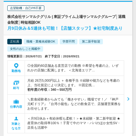
志望動機・自己PR不要
株式会社サンマルクグリル | 東証プライム上場サンマルクグループ│退職
金制度│時短相談OK
月9日休み＆5連休も可能！【店舗スタッフ】★社宅制度あり
正社員
職種・業種未経験OK
学歴不問
第二新卒歓迎
女性のおしごと掲載中
情報更新日：2026/07/21 終了予定日：2026/09/21
◎全国約60店舗ある直営店での勤務 ※希望を考慮の上、いず
れかの店舗に配属します。 ＜北海道エリア…
勤務地
月給 26万5,000円以上 ＋ 各種手当 ※経験や能力などを考慮の
上、当社規定により決定します。 ※固定残…
給与
初年度の年収：
340～550万円
＼飲食経験者からみても「働きやすい」職場です！／ 『神戸
元町ドリア』『台湾小籠包』などの飲食店で、店舗運営業務を
仕事内容
お任せします。
＜月9日休み＋有給休暇も柔軟！＞★未経験・第二新卒歓迎 ★
産育休の取得率100％！子育て中のママ・パパのほか女性SV・
対象と
店長も活躍中
なる方