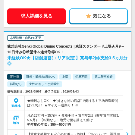
求人詳細を見る
気になる
志望動機・自己PR不要
株式会社Genki Global Dining Concepts | 東証スタンダード上場★月9～
10日休み◎希望休＆連休取得OK！
未経験OK★【店舗運営(エリア限定)】賞与年2回/支給3.5ヵ月分
◎
正社員
職種・業種未経験OK
上場
学歴不問
第二新卒歓迎
転勤なし
女性のおしごと掲載中
情報更新日：2026/08/07 終了予定日：2026/09/03
★転居なしOK！ ★“好きな街の店舗”で働ける！平均通勤時間
は21.9分！ ★マイカー通勤可！ ※…
勤務地
月給23万円～35万円 + 各種手当 + 賞与年2回（昨年賞与実績3.
5ヵ月） 【転勤なし！地元で腰を据えて働け…
給与
初年度の年収：
350～500万円
【飲食未経験でも安心のサポート体制】「魚べい」で、調理や