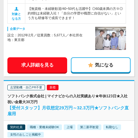
【無資格・未経験歓迎/40~50代も活躍中】◎60歳未満の方※◎
約8割は未経験入社！「自分の学歴や職歴に自信がない」とい
対象と
う方も研修等で成長できます！
なる方
企業データ
設立：2012年2月／従業員数：5,677人／本社所在
地：東京都
求人詳細を見る
気になる
志望動機・自己PR不要
ソフトバンク株式会社 | マイナビからの入社実績あり★年休123日★入社
祝い金最大30万円
【受付スタッフ】月収想定29万円～32.3万円★ソフトバンク直
雇用
契約社員
職種・業種未経験OK
上場
第二新卒歓迎
転勤なし
女性のおしごと掲載中