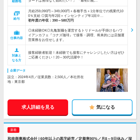
タートは無理なく始めたい！」 「最初の配…
勤務地
月給259,090円～349,000円＋各種手当＋1分単位での残業代10
0％支給 ◎賞与年2回＋インセンティブ年1回※…
給与
初年度の年収：
390～580万円
◎未経験OK◎丸亀製麺を運営するトリドールが手掛けるハワ
イアンカフェ『コナズ珈琲』で接客・調理、将来的には店舗運
仕事内容
営業務をお任せします。
接客経験者歓迎！未経験でも接客にチャレンジしたい方はぜひ
対象と
ご応募ください！20～30代活躍中！
なる方
企業データ
設立：2024年4月／従業員数：2,500人／本社所在
地：東京都
求人詳細を見る
気になる
和幸商事株式会社 | 60年以上の黒字経営／定着率90%／月8～9日休み／深