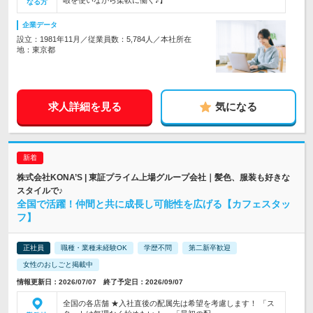
暇を使いながら柔軟に働く♪】
なる方
企業データ
設立：1981年11月／従業員数：5,784人／本社所在
地：東京都
求人詳細を見る
気になる
株式会社KONA’S | 東証プライム上場グループ会社｜髪色、服装も好きな
スタイルで♪
全国で活躍！仲間と共に成長し可能性を広げる【カフェスタッ
フ】
正社員
職種・業種未経験OK
学歴不問
第二新卒歓迎
女性のおしごと掲載中
情報更新日：2026/07/07 終了予定日：2026/09/07
全国の各店舗 ★入社直後の配属先は希望を考慮します！ 「ス