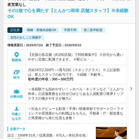
夜営業なし
その1枚で心を満たす【とんかつ和幸 店舗スタッフ】※未経験
OK
正社員
職種・業種未経験OK
学歴不問
第二新卒歓迎
女性のおしごと掲載中
情報更新日：2026/07/24 終了予定日：2026/09/10
【全国の各店舗（約250店舗）で同時募集中】 ※自宅から通い
やすい店舗に配属できます。 ※駅ビル・…
勤務地
月給24万2,320円～+賞与2回（スタッフクラス） ※上記金額
は、新人スタッフの給与です。 ※経験・年齢考…
給与
初年度の年収：
300～500万円
＜未経験でも始めやすい！＞ホール・キッチンなど『とんかつ
和幸』の店舗業務をお任せ◎ゆとりある人員配置◎業界トップ
仕事内容
クラスの働きやすさが魅力♪
＜社会人デビューも歓迎！手厚い研修体制でサポート◎＞ファ
ミレスや居酒屋からの転職はもちろん、不動産・IT・製造業な
対象と
ど異業種から来た社員も多数！
なる方
企業データ
設立：1958年10月／従業員数：670人／本社所在地：