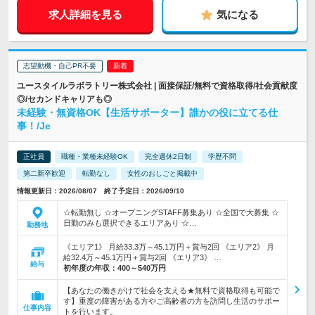
求人詳細を見る
気になる
志望動機・自己PR不要
ユースタイルラボラトリー株式会社 | 面接保証/無料で資格取得/社会貢献度
◎/セカンドキャリアも◎
未経験・無資格OK【生活サポーター】誰かの役に立てる仕
事！/Je
正社員
職種・業種未経験OK
完全週休2日制
学歴不問
第二新卒歓迎
転勤なし
女性のおしごと掲載中
情報更新日：2026/08/07 終了予定日：2026/09/10
☆転勤無し ☆オープニングSTAFF募集あり ☆全国で大募集 ☆
日勤のみも選択できるエリアあり ☆…
勤務地
《エリア1》 月給33.3万～45.1万円＋賞与2回 《エリア2》 月
給32.4万～45.1万円＋賞与2回 《エリア3》 …
給与
初年度の年収：
400～540万円
【あなたの働きがけで社会を支える★無料で資格取得も可能で
す】重度の障害がある方やご高齢者の方を訪問し生活のサポー
仕事内容
トを行います。