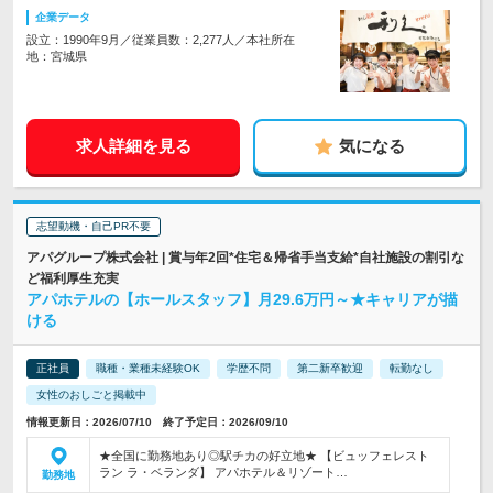
企業データ
設立：1990年9月／従業員数：2,277人／本社所在
地：宮城県
求人詳細を見る
気になる
志望動機・自己PR不要
アパグループ株式会社 | 賞与年2回*住宅＆帰省手当支給*自社施設の割引な
ど福利厚生充実
アパホテルの【ホールスタッフ】月29.6万円～★キャリアが描
ける
正社員
職種・業種未経験OK
学歴不問
第二新卒歓迎
転勤なし
女性のおしごと掲載中
情報更新日：2026/07/10 終了予定日：2026/09/10
★全国に勤務地あり◎駅チカの好立地★ 【ビュッフェレスト
ラン ラ・ベランダ】 アパホテル＆リゾート…
勤務地