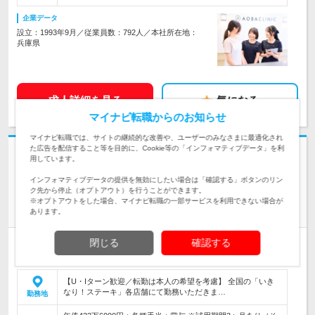
企業データ
設立：1993年9月／従業員数：792人／本社所在地：
兵庫県
求人詳細を見る
気になる
マイナビ転職からのお知らせ
マイナビ転職では、サイトの継続的な改善や、ユーザーのみなさまに最適化され
た広告を配信すること等を目的に、Cookie等の「インフォマティブデータ」を利
用しています。
株式会社ペッパーフードサービス | いきなり！ステーキの店長／月収35.3
インフォマティブデータの提供を無効にしたい場合は「確認する」ボタンのリン
万円／年間休日123日
ク先から停止（オプトアウト）を行うことができます。
『いきなりステーキ』の【店長】★店長経験者限定採用／年齢
※オプトアウトをした場合、マイナビ転職の一部サービスを利用できない場合が
不問
あります。
閉じる
確認する
正社員
上場
学歴不問
情報更新日：2026/08/07 終了予定日：2026/11/05
【U・Iターン歓迎／転勤は本人の希望を考慮】 全国の「いき
なり！ステーキ」各店舗にて勤務いただきま…
勤務地