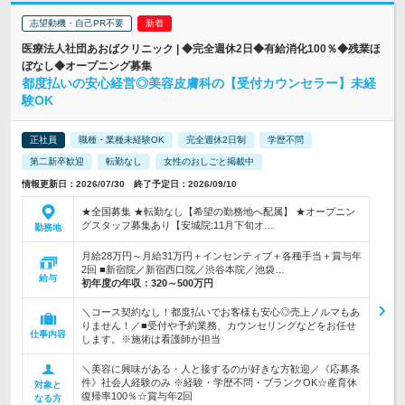
志望動機・自己PR不要
医療法人社団あおばクリニック | ◆完全週休2日◆有給消化100％◆残業ほ
ぼなし◆オープニング募集
都度払いの安心経営◎美容皮膚科の【受付カウンセラー】未経
験OK
正社員
職種・業種未経験OK
完全週休2日制
学歴不問
第二新卒歓迎
転勤なし
女性のおしごと掲載中
情報更新日：2026/07/30 終了予定日：2026/09/10
★全国募集 ★転勤なし【希望の勤務地へ配属】 ★オープニン
グスタッフ募集あり【安城院:11月下旬オ…
勤務地
月給28万円～月給31万円＋インセンティブ＋各種手当＋賞与年
2回 ■新宿院／新宿西口院／渋谷本院／池袋…
給与
初年度の年収：
320～500万円
＼コース契約なし！都度払いでお客様も安心◎売上ノルマもあ
りません！／■受付や予約業務、カウンセリングなどをお任せ
仕事内容
します。※施術は看護師が担当
＼美容に興味がある・人と接するのが好きな方歓迎／《応募条
件》社会人経験のみ ※経験・学歴不問・ブランクOK☆産育休
対象と
復帰率100％☆賞与年2回
なる方