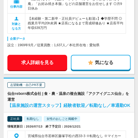
庵」「お好み焼き本舗」などの店舗運営をお任せします ◎月9
仕事内容
日休み
【未経験・第二新卒・正社員デビューも歓迎♪】◆学歴不問 ◎
残業月平均20h未満 ★店長になるまで育成研修あり ★店長平均
対象と
年収639万円
なる方
企業データ
設立：1969年9月／従業員数：1,637人／本社所在地：愛知県
求人詳細を見る
気になる
志望動機・自己PR不要
仙台reborn株式会社 | 食・農・温泉の複合施設「アクアイグニス仙台」を
運営
【温泉施設の運営スタッフ】経験者歓迎／転勤なし／車通勤OK
正社員
転勤なし
女性のおしごと掲載中
情報更新日：2026/07/13 終了予定日：2026/12/21
宮城県仙台市若林区藤塚字松の西33-3 ※転勤なし ※マイカー