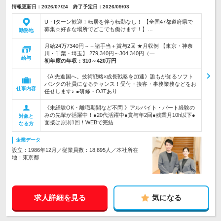
情報更新日：2026/07/24 終了予定日：2026/09/03
U・Iターン歓迎！転居を伴う転勤なし！ 【全国47都道府県で
募集☆好きな場所でどこでも働けます！】…
勤務地
月給24万7340円～＋諸手当＋賞与2回 ★月収例 【東京・神奈
川・千葉・埼玉】 279,340円～304,340円（一…
給与
初年度の年収：
310～420万円
《AI先進国へ。技術戦略×成長戦略を加速》誰もが知るソフト
バンクの社員になるチャンス！受付・接客・事務業務などをお
仕事内容
任せします♪ ●研修・OJTあり
《未経験OK・離職期間など不問 》アルバイト・パート経験の
みの先輩が活躍中！●20代活躍中●賞与年2回●残業月10h以下●
対象と
面接は原則1回！WEBで完結
なる方
企業データ
設立：1986年12月／従業員数：18,895人／本社所在
地：東京都
求人詳細を見る
気になる