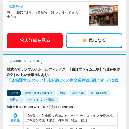
企業データ
設立：1970年2月／従業員数：344人／本社所在地：
東京都
求人詳細を見る
気になる
志望動機・自己PR不要
株式会社サンマルクホールディングス | 【東証プライム上場】*5連休取得
OK*おいしい食事補助あり♪
【店舗運営スタッフ】未経験OK／完全週休2日制／賞与年2回
正社員
職種・業種未経験OK
上場
学歴不問
第二新卒歓迎
転勤なし
女性のおしごと掲載中
情報更新日：2026/07/10 終了予定日：2026/08/20
【転勤なし】全国72店舗あるベーカリーレストラン ★勤務地
は希望を考慮 ★東京、神奈川、埼玉、愛知…
勤務地