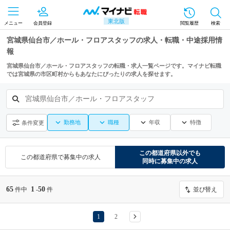
東北版
メニュー
会員登録
閲覧履歴
検索
宮城県仙台市／ホール・フロアスタッフの求人・転職・中途採用情
報
宮城県仙台市／ホール・フロアスタッフの転職・求人一覧ページです。マイナビ転職
では宮城県の市区町村からもあなたにぴったりの求人を探せます。
宮城県仙台市／ホール・フロアスタッフ
勤務地
職種
年収
特徴
条件変更
この都道府県
以外でも
この都道府県
で募集中の求人
同時に募集中の求人
65
1
50
件中
-
件
並び替え
1
2