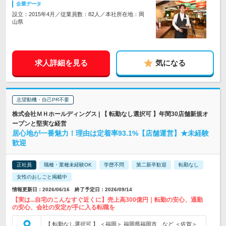
企業データ
設立：2015年4月／従業員数：82人／本社所在地：岡
山県
求人詳細を見る
気になる
志望動機・自己PR不要
株式会社ＭＨホールディングス | 【 転勤なし選択可 】年間30店舗新規オ
ープンと堅実な経営
居心地が一番魅力！理由は定着率93.1%【店舗運営】★未経験
歓迎
正社員
職種・業種未経験OK
学歴不問
第二新卒歓迎
転勤なし
女性のおしごと掲載中
情報更新日：2026/06/16 終了予定日：2026/09/14
【実は...自宅のこんなすぐ近くに】売上高300億円｜転勤の安心、通勤
の安心、会社の安定が手に入る転職を
【 転勤なし選択可 】 ＜福岡＞ 福岡県福岡市 など ＜佐賀＞