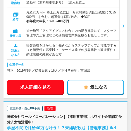
通勤可（無料駐車場あり） 【雇入れ直…
勤務地
月給25万円～ ※上記月給には、月20時間分の固定残業代 3万5
000円～を含む。超過分は別途支給。 ◆試用…
給与
初年度の年収：
320～400万円
複合施設「アクアイグニス仙台」内の温泉施設にて、スタッフ
管理や売上管理などの店舗運営業務全般をお任せします。
仕事内容
接客経験を活かせる！働きながらステップアップが可能です★
＜必須要件＞高卒以上、サービス業での接客経験＜歓迎要件＞
対象と
調理業務の経験がある方
なる方
企業データ
設立：2019年8月／従業員数：16人／本社所在地：宮城県
求人詳細を見る
気になる
志望動機・自己PR不要
株式会社ワールドコーポレーション | 【採用事業部】ホワイト企業認定受
賞☆女性活躍中♪
学歴不問で月給40万も叶う！？未経験歓迎【管理事務】/kd