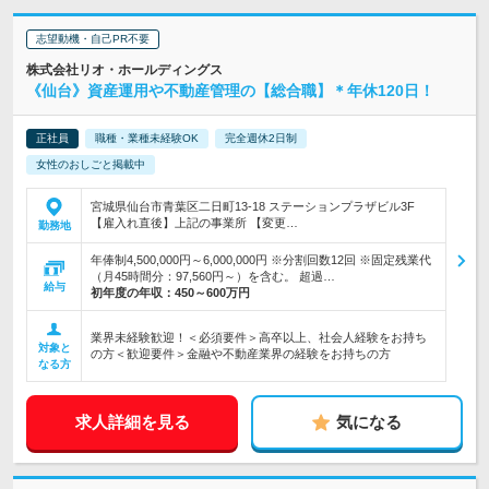
志望動機・自己PR不要
株式会社リオ・ホールディングス
《仙台》資産運用や不動産管理の【総合職】＊年休120日！
正社員
職種・業種未経験OK
完全週休2日制
女性のおしごと掲載中
宮城県仙台市青葉区二日町13-18 ステーションプラザビル3F
【雇入れ直後】上記の事業所 【変更…
勤務地
年俸制4,500,000円～6,000,000円 ※分割回数12回 ※固定残業代
（月45時間分：97,560円～）を含む。 超過…
給与
初年度の年収：
450～600万円
業界未経験歓迎！＜必須要件＞高卒以上、社会人経験をお持ち
対象と
の方＜歓迎要件＞金融や不動産業界の経験をお持ちの方
なる方
求人詳細を見る
気になる