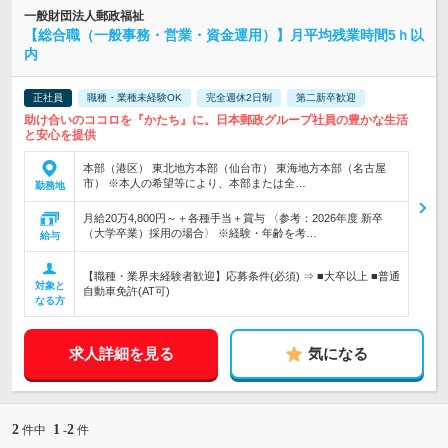
一般財団法人郵政福祉
【総合職（一般事務・営業・資金運用）】月平均残業時間5ｈ以
内
正社員
職種・業種未経験OK
完全週休2日制
第二新卒歓迎
助け合いのココロを『かたち』に。日本郵政グループ社員の豊かな生活
と安心を提供
本部（港区） 東北地方本部（仙台市） 東海地方本部（名古屋
市） ※本人の希望等により、本部または全…
勤務地
月給20万4,800円～＋各種手当＋賞与 〈参考：2026年度 新卒
（大学卒業）採用の場合〉 ※経験・年齢を考…
給与
【職種・業界未経験者歓迎】応募条件(必須) ⇒ ■大卒以上 ■普通
対象と
自動車免許(AT可)
なる方
求人詳細を見る
気になる
2
1
2
件中
-
件