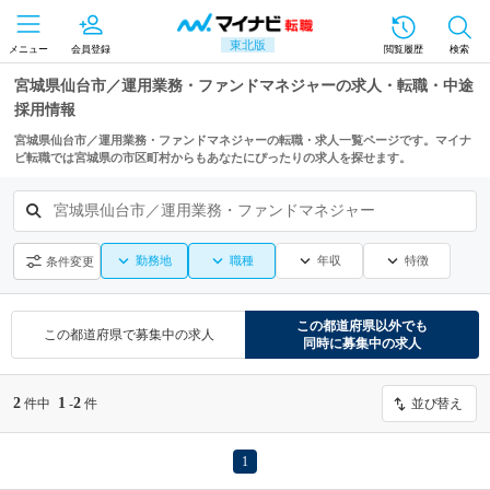
東北版
メニュー
会員登録
閲覧履歴
検索
宮城県仙台市／運用業務・ファンドマネジャーの求人・転職・中途
採用情報
宮城県仙台市／運用業務・ファンドマネジャーの転職・求人一覧ページです。マイナ
ビ転職では宮城県の市区町村からもあなたにぴったりの求人を探せます。
宮城県仙台市／運用業務・ファンドマネジャー
勤務地
職種
年収
特徴
条件変更
この都道府県
以外でも
この都道府県
で募集中の求人
同時に募集中の求人
2
1
2
件中
-
件
並び替え
1