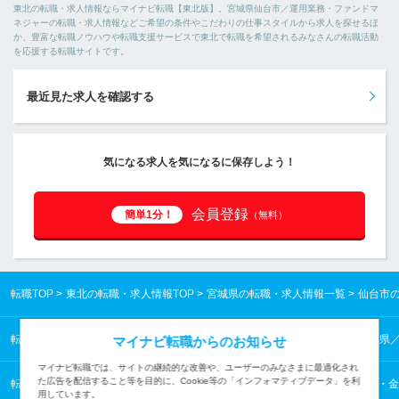
東北の転職・求人情報ならマイナビ転職【東北版】。宮城県仙台市／運用業務・ファンドマ
ネジャーの転職・求人情報などご希望の条件やこだわりの仕事スタイルから求人を探せるほ
か、豊富な転職ノウハウや転職支援サービスで東北で転職を希望されるみなさんの転職活動
を応援する転職サイトです。
最近見た求人を確認する
気になる求人を気になるに保存しよう！
会員登録
簡単1分！
（無料）
転職TOP
東北の転職・求人情報TOP
宮城県の転職・求人情報一覧
仙台市
転職TOP
東北の転職・求人情報TOP
宮城県の転職・求人情報一覧
宮城県
マイナビ転職からのお知らせ
マイナビ転職では、サイトの継続的な改善や、ユーザーのみなさまに最適化され
た広告を配信すること等を目的に、Cookie等の「インフォマティブデータ」を利
転職TOP
コンサルタント・金融・不動産専門職から探す
コンサルタント・金
用しています。