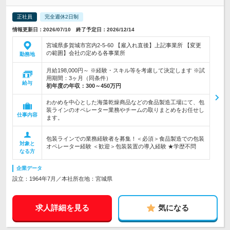
正社員
完全週休2日制
情報更新日：2026/07/10 終了予定日：2026/12/14
宮城県多賀城市宮内2-5-60 【雇入れ直後】上記事業所 【変更
の範囲】会社の定める各事業所
勤務地
月給198,000円～ ※経験・スキル等を考慮して決定します ※試
用期間：3ヶ月（同条件）
給与
初年度の年収：
300～450万円
わかめを中心とした海藻乾燥商品などの食品製造工場にて、包
装ラインのオペレーター業務やチームの取りまとめをお任せし
仕事内容
ます。
包装ラインでの業務経験者を募集！＜必須＞食品製造での包装
対象と
オペレーター経験 ＜歓迎＞包装装置の導入経験 ★学歴不問
なる方
企業データ
設立：1964年7月／本社所在地：宮城県
求人詳細を見る
気になる