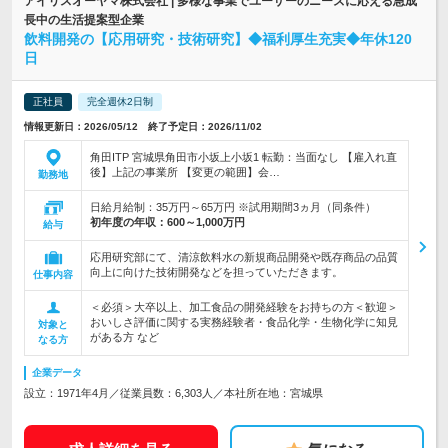
アイリスオーヤマ株式会社 | 多様な事業でユーザーのニーズに応える急成
長中の生活提案型企業
飲料開発の【応用研究・技術研究】◆福利厚生充実◆年休120
日
正社員
完全週休2日制
情報更新日：2026/05/12 終了予定日：2026/11/02
角田ITP 宮城県角田市小坂上小坂1 転勤：当面なし 【雇入れ直
後】上記の事業所 【変更の範囲】会…
勤務地
日給月給制：35万円～65万円 ※試用期間3ヵ月（同条件）
初年度の年収：
600～1,000万円
給与
応用研究部にて、清涼飲料水の新規商品開発や既存商品の品質
向上に向けた技術開発などを担っていただきます。
仕事内容
＜必須＞大卒以上、加工食品の開発経験をお持ちの方＜歓迎＞
おいしさ評価に関する実務経験者・食品化学・生物化学に知見
対象と
がある方 など
なる方
企業データ
設立：1971年4月／従業員数：6,303人／本社所在地：宮城県