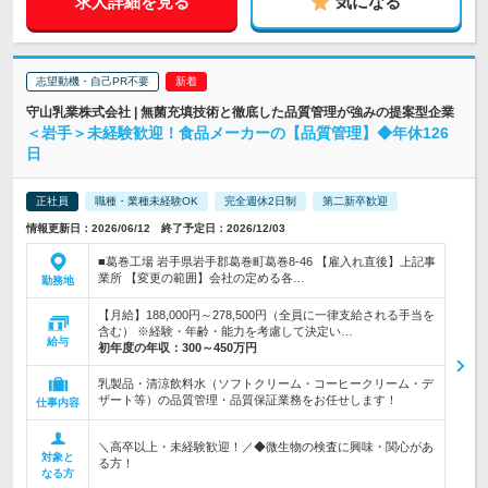
求人詳細を見る
気になる
志望動機・自己PR不要
守山乳業株式会社 | 無菌充填技術と徹底した品質管理が強みの提案型企業
＜岩手＞未経験歓迎！食品メーカーの【品質管理】◆年休126
日
正社員
職種・業種未経験OK
完全週休2日制
第二新卒歓迎
情報更新日：2026/06/12 終了予定日：2026/12/03
■葛巻工場 岩手県岩手郡葛巻町葛巻8‐46 【雇入れ直後】上記事
業所 【変更の範囲】会社の定める各…
勤務地
【月給】188,000円～278,500円（全員に一律支給される手当を
含む） ※経験・年齢・能力を考慮して決定い…
給与
初年度の年収：
300～450万円
乳製品・清涼飲料水（ソフトクリーム・コーヒークリーム・デ
ザート等）の品質管理・品質保証業務をお任せします！
仕事内容
＼高卒以上・未経験歓迎！／◆微生物の検査に興味・関心があ
対象と
る方！
なる方