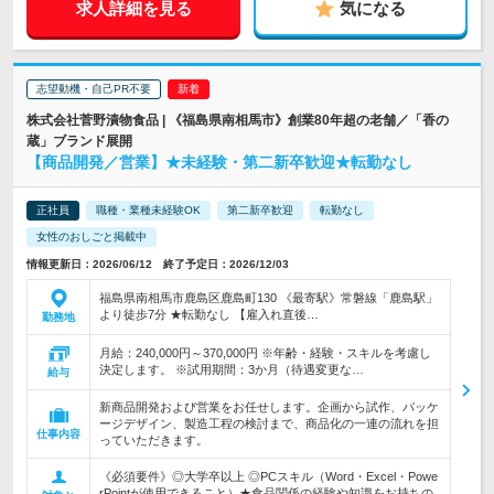
求人詳細を見る
気になる
志望動機・自己PR不要
株式会社菅野漬物食品 | 《福島県南相馬市》創業80年超の老舗／「香の
蔵」ブランド展開
【商品開発／営業】★未経験・第二新卒歓迎★転勤なし
正社員
職種・業種未経験OK
第二新卒歓迎
転勤なし
女性のおしごと掲載中
情報更新日：2026/06/12 終了予定日：2026/12/03
福島県南相馬市鹿島区鹿島町130 《最寄駅》常磐線「鹿島駅」
より徒歩7分 ★転勤なし 【雇入れ直後…
勤務地
月給：240,000円～370,000円 ※年齢・経験・スキルを考慮し
決定します。 ※試用期間：3か月（待遇変更な…
給与
新商品開発および営業をお任せします。企画から試作、パッケ
ージデザイン、製造工程の検討まで、商品化の一連の流れを担
仕事内容
っていただきます。
《必須要件》◎大学卒以上 ◎PCスキル（Word・Excel・Powe
rPointが使用できること）★食品関係の経験や知識をお持ちの