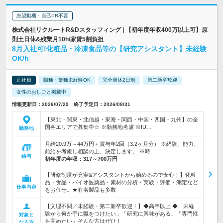
志望動機・自己PR不要
株式会社リクルートR&Dスタッフィング | 【初年度年収400万以上可】原
則土日休&残業月10h/家賃5割負担
8月入社可!化粧品・冷凍食品等の【研究アシスタント】未経験
OK/h
正社員
職種・業種未経験OK
完全週休2日制
第二新卒歓迎
女性のおしごと掲載中
情報更新日：2026/07/29 終了予定日：2026/08/31
【東北・関東・北信越・東海・関西・中国・四国・九州】の全
国各エリアで募集中☆ ※勤務地考慮 ※IU…
勤務地
月給20.9万～44万円＋賞与年2回（3.2ヶ月分） ※経験、能力、
前給を考慮し相談の上、決定します。 ※時…
給与
初年度の年収：
317～700万円
【研修制度が充実&アシスタントから始めるので安心！】化粧
品・食品・バイオ医薬品・素材の分析・実験・評価・測定など
仕事内容
をお任せ。★有名製品も多数
【文理不問／未経験・第二新卒歓迎！】◆高卒以上 ◆「未経
験から何か手に職をつけたい」「研究に興味がある」「専門性
対象と
を高めたい」そんな方はぜひ！
なる方