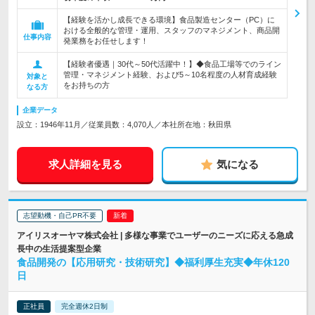
【経験を活かし成長できる環境】食品製造センター（PC）に
おける全般的な管理・運用、スタッフのマネジメント、商品開
仕事内容
発業務をお任せします！
【経験者優遇｜30代～50代活躍中！】◆食品工場等でのライン
管理・マネジメント経験、および5～10名程度の人材育成経験
対象と
をお持ちの方
なる方
企業データ
設立：1946年11月／従業員数：4,070人／本社所在地：秋田県
求人詳細を見る
気になる
志望動機・自己PR不要
アイリスオーヤマ株式会社 | 多様な事業でユーザーのニーズに応える急成
長中の生活提案型企業
食品開発の【応用研究・技術研究】◆福利厚生充実◆年休120
日
正社員
完全週休2日制