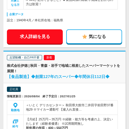
対象と
方は歓迎！
なる方
企業データ
設立：1940年4月／本社所在地：福島県
求人詳細を見る
気になる
志望動機・自己PR不要
株式会社伊徳 | 秋田・青森・岩手で地域に根差したスーパーマーケットを
展開！
【食品製造】◆創業127年のスーパー◆年間休日112日◆
正社員
情報更新日：2026/08/04 終了予定日：2027/01/25
＜いとく デリカセンター＞ 秋田県大館市二井田字前田野37番
地29 ※マイカー通勤可 【雇入れ直後…
勤務地
【月給】25万円～35万円 ※経験・能力等を考慮の上、決定い
たします（経験者優遇） ※試用期間無し
給与
初年度の年収：
400～550万円