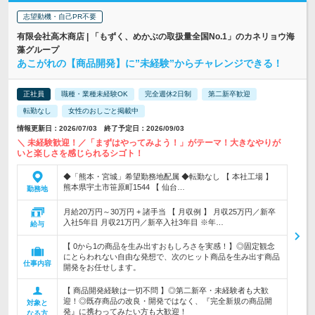
志望動機・自己PR不要
有限会社高木商店 | 「もずく、めかぶの取扱量全国No.1」のカネリョウ海
藻グループ
あこがれの【商品開発】に”未経験”からチャレンジできる！
正社員
職種・業種未経験OK
完全週休2日制
第二新卒歓迎
転勤なし
女性のおしごと掲載中
情報更新日：2026/07/03 終了予定日：2026/09/03
＼ 未経験歓迎！／「まずはやってみよう！」がテーマ！大きなやりが
いと楽しさを感じられるシゴト！
◆「熊本・宮城」希望勤務地配属 ◆転勤なし 【 本社工場 】
熊本県宇土市笹原町1544 【 仙台…
勤務地
月給20万円～30万円 + 諸手当 【 月収例 】 月収25万円／新卒
入社5年目 月収21万円／新卒入社3年目 ※年…
給与
【 0から1の商品を生み出すおもしろさを実感！】◎固定観念
にとらわれない自由な発想で、次のヒット商品を生み出す商品
仕事内容
開発をお任せします。
【 商品開発経験は一切不問 】◎第二新卒・未経験者も大歓
迎！◎既存商品の改良・開発ではなく、『完全新規の商品開
対象と
発』に携わってみたい方も大歓迎！
なる方