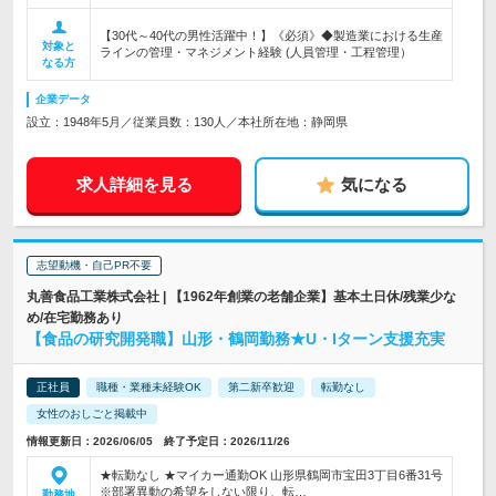
【30代～40代の男性活躍中！】《必須》◆製造業における生産
対象と
ラインの管理・マネジメント経験 (人員管理・工程管理）
なる方
企業データ
設立：1948年5月／従業員数：130人／本社所在地：静岡県
求人詳細を見る
気になる
志望動機・自己PR不要
丸善食品工業株式会社 | 【1962年創業の老舗企業】基本土日休/残業少な
め/在宅勤務あり
【食品の研究開発職】山形・鶴岡勤務★U・Iターン支援充実
正社員
職種・業種未経験OK
第二新卒歓迎
転勤なし
女性のおしごと掲載中
情報更新日：2026/06/05 終了予定日：2026/11/26
★転勤なし ★マイカー通勤OK 山形県鶴岡市宝田3丁目6番31号
※部署異動の希望をしない限り、転…
勤務地