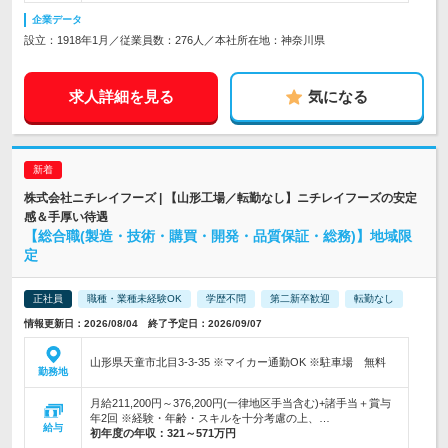
企業データ
設立：1918年1月／従業員数：276人／本社所在地：神奈川県
求人詳細を見る
気になる
株式会社ニチレイフーズ | 【山形工場／転勤なし】ニチレイフーズの安定
感＆手厚い待遇
【総合職(製造・技術・購買・開発・品質保証・総務)】地域限
定
正社員
職種・業種未経験OK
学歴不問
第二新卒歓迎
転勤なし
情報更新日：2026/08/04 終了予定日：2026/09/07
山形県天童市北目3-3-35 ※マイカー通勤OK ※駐車場 無料
勤務地
月給211,200円～376,200円(一律地区手当含む)+諸手当＋賞与
年2回 ※経験・年齢・スキルを十分考慮の上、…
給与
初年度の年収：
321～571万円