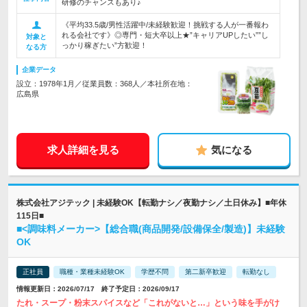
研修のチャンスもあり♪
《平均33.5歳/男性活躍中/未経験歓迎！挑戦する人が一番報わ
れる会社です》◎専門・短大卒以上★”キャリアUPしたい””し
対象と
っかり稼ぎたい”方歓迎！
なる方
企業データ
設立：1978年1月／従業員数：368人／本社所在地：
広島県
求人詳細を見る
気になる
株式会社アジテック | 未経験OK【転勤ナシ／夜勤ナシ／土日休み】■年休
115日■
■<調味料メーカー>【総合職(商品開発/設備保全/製造)】未経験
OK
正社員
職種・業種未経験OK
学歴不問
第二新卒歓迎
転勤なし
情報更新日：2026/07/17 終了予定日：2026/09/17
たれ・スープ・粉末スパイスなど「これがないと…」という味を手がけ