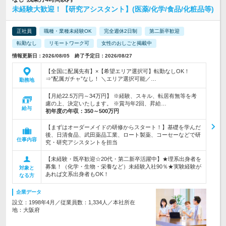
未経験大歓迎！【研究アシスタント】(医薬/化学/食品/化粧品等)
正社員
職種・業種未経験OK
完全週休2日制
第二新卒歓迎
転勤なし
リモートワーク可
女性のおしごと掲載中
情報更新日：2026/08/05 終了予定日：2026/08/27
【全国に配属先有】×【希望エリア選択可】転勤なしOK！
⇒”配属ガチャ”なし！ ＼エリア選択可能／…
勤務地
【月給22.5万円～34万円】 ※経験、スキル、転居有無等を考
慮の上、決定いたします。 ※賞与年2回、昇給…
給与
初年度の年収：
350～500万円
【まずはオーダーメイドの研修からスタート！】基礎を学んだ
後、日清食品、武田薬品工業、ロート製薬、コーセーなどで研
仕事内容
究・研究アシスタントを担当
【未経験・既卒歓迎☆20代・第二新卒活躍中】★理系出身者を
募集！（化学・生物・栄養など）未経験入社90％★実験経験が
対象と
あれば文系出身者もOK！
なる方
企業データ
設立：1998年4月／従業員数：1,334人／本社所在
地：大阪府