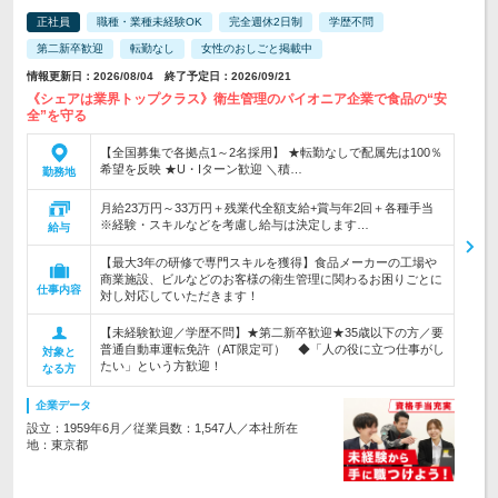
正社員
職種・業種未経験OK
完全週休2日制
学歴不問
第二新卒歓迎
転勤なし
女性のおしごと掲載中
情報更新日：2026/08/04 終了予定日：2026/09/21
《シェアは業界トップクラス》衛生管理のパイオニア企業で食品の“安
全”を守る
【全国募集で各拠点1～2名採用】 ★転勤なしで配属先は100％
希望を反映 ★U・Iターン歓迎 ＼積…
勤務地
月給23万円～33万円＋残業代全額支給+賞与年2回＋各種手当
※経験・スキルなどを考慮し給与は決定します…
給与
【最大3年の研修で専門スキルを獲得】食品メーカーの工場や
商業施設、ビルなどのお客様の衛生管理に関わるお困りごとに
仕事内容
対し対応していただきます！
【未経験歓迎／学歴不問】★第二新卒歓迎★35歳以下の方／要
普通自動車運転免許（AT限定可） ◆「人の役に立つ仕事がし
対象と
たい」という方歓迎！
なる方
企業データ
設立：1959年6月／従業員数：1,547人／本社所在
地：東京都