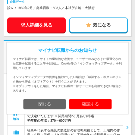
企業データ
設立：1932年2月／従業員数：808人／本社所在地：大阪府
求人詳細を見る
気になる
志望動機・自己PR不要
マイナビ転職からのお知らせ
株式会社柏屋 | 創業嘉永５年！福島を代表する銘菓をつくる老舗和菓子メ
マイナビ転職では、サイトの継続的な改善や、ユーザーのみなさまに最適化され
ーカー
た広告を配信すること等を目的に、Cookie等の「インフォマティブデータ」を利
経験者募集！【生産管理】◆管理職候補／転勤なし
用しています。
インフォマティブデータの提供を無効にしたい場合は「確認する」ボタンのリン
正社員
転勤なし
ク先から停止（オプトアウト）を行うことができます。
※オプトアウトをした場合、マイナビ転職の一部サービスを利用できない場合が
情報更新日：2026/03/27 終了予定日：2026/09/24
あります。
本社／ 福島県郡山市富久山町久保田字宮田127-5 ◎マイカー通
勤可（駐車場有） ◎転勤なし 【雇…
勤務地
閉じる
確認する
【月給】258,000円～387,000円 ※経験・年齢・能力を考慮し
て決定いたします ※試用期間2ヶ月あり(待遇…
給与
初年度の年収：
370～600万円
福島を代表する銘菓の製造部の管理職候補として、工場内の作
業・在庫・設備・人的管理など、工場全体の統括業務をお任せ