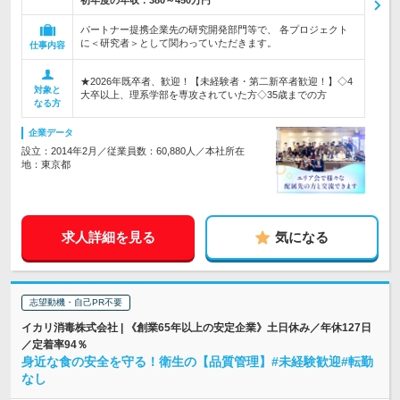
初年度の年収：
380～450万円
パートナー提携企業先の研究開発部門等で、 各プロジェクト
に＜研究者＞として関わっていただきます。
仕事内容
★2026年既卒者、歓迎！【未経験者・第二新卒者歓迎！】◇4
対象と
大卒以上、理系学部を専攻されていた方◇35歳までの方
なる方
企業データ
設立：2014年2月／従業員数：60,880人／本社所在
地：東京都
求人詳細を見る
気になる
志望動機・自己PR不要
イカリ消毒株式会社 | 《創業65年以上の安定企業》土日休み／年休127日
／定着率94％
身近な食の安全を守る！衛生の【品質管理】#未経験歓迎#転勤
なし