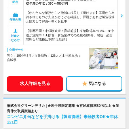
給与
初年度の年収：
350～450万円
【かんたんな業務から／地域に根差して働けます】工場から出
荷されるものが安全かどうかを確認し、課題があれば製造現場
仕事内容
と協力して解決へ導くお仕事
【学歴不問！未経験歓迎！育成前提】有給取得率86.0%！★中
途が活躍中！★飲食・食品業界での経験者(開発、製造、品質
対象と
管理など職種は不問)は歓迎！
なる方
企業データ
設立：1994年8月／従業員数：126人／本社所在地：
宮城県
求人詳細を見る
気になる
株式会社グリーンデリカ | ★岩手県限定募集 ★有給取得率80％以上 ★産
育休の取得実績あり
コンビニ弁当などを手掛ける【製造管理】未経験者OK★年休
121日