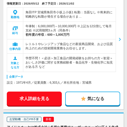
情報更新日：2026/05/12 終了予定日：2026/11/02
角田ITP 宮城県角田市小坂上小坂1 転勤：当面なし ※将来的に
戦略的な転勤が発生する場合がありま…
勤務地
年俸制：6,000,000円～10,000,000円 ※上記を12分割して毎月
支給 ※試用期間3ヵ月（同条件）
給与
初年度の年収：
600～1,000万円
レトルトやレンジアップ食品などの新規商品開発、および品質
向上のための技術開発業務をお任せします。
仕事内容
学歴不問！＜必須＞加工食品の開発経験をお持ちの方＜歓迎＞
おいしさ評価に関する実務経験者・食品化学・生物化学に知見
対象と
がある方 など
なる方
企業データ
設立：1971年4月／従業員数：6,303人／本社所在地：宮城県
求人詳細を見る
気になる
志望動機・自己PR不要