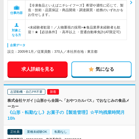
【冷凍食品といえばニチレイフーズ】希望や適性に応じて、製
造・技術・品質保証・商品開発・調達購買・総務のいずれかを
仕事内容
お任せします。
<未経験者歓迎！／人物重視の採用>★食品業界未経験者も歓
対象と
迎！★【必須条件】・高卒以上 ・普通自動車免許(AT限定可)
なる方
企業データ
設立：2005年1月／従業員数：370人／本社所在地：東京都
求人詳細を見る
気になる
志望動機・自己PR不要
株式会社ヤガイ | 山形から全国へ「おやつカルパス」でおなじみの食品メ
ーカー
《山形・転勤なし》お菓子の【製造管理】☆平均残業時間月
10h
正社員
業種未経験OK
転勤なし