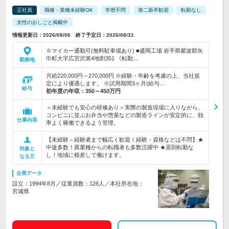
正社員
職種・業種未経験OK
学歴不問
第二新卒歓迎
転勤なし
女性のおしごと掲載中
情報更新日：2026/08/06 終了予定日：2026/08/31
※マイカー通勤可(無料駐車場あり) ■盛岡工場 岩手県紫波郡矢
巾町大字広宮沢第4地割351 《転勤…
勤務地
月給220,000円～270,000円 ※経験・年齢を考慮の上、当社規
定により優遇します。 ※試用期間3ヶ月(給与…
給与
初年度の年収：
350～450万円
＜未経験でも安心の研修あり＞実際の製造現場に入りながら、
コンビニに並ぶお弁当や惣菜などの製造ラインが安定的に、効
仕事内容
率よく稼働できるよう管理。
【未経験～経験者まで幅広く歓迎！経験・資格などは不問】★
中途多数！異業種からの転職者も多数活躍中 ★原則転勤な
対象と
し！地域に根差して働けます。
なる方
企業データ
設立：1994年8月／従業員数：126人／本社所在地：
宮城県