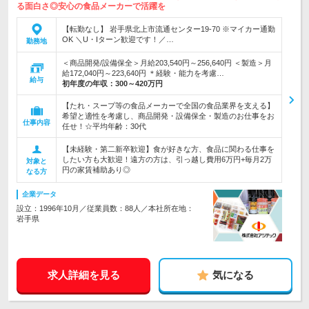
る面白さ◎安心の食品メーカーで活躍を
【転勤なし】 岩手県北上市流通センター19-70 ※マイカー通勤
OK ＼U・Iターン歓迎です！／…
勤務地
＜商品開発/設備保全＞月給203,540円～256,640円 ＜製造＞月
給172,040円～223,640円 ＊経験・能力を考慮…
給与
初年度の年収：
300～420万円
【たれ・スープ等の食品メーカーで全国の食品業界を支える】
希望と適性を考慮し、商品開発・設備保全・製造のお仕事をお
仕事内容
任せ！☆平均年齢：30代
【未経験・第二新卒歓迎】食が好きな方、食品に関わる仕事を
したい方も大歓迎！遠方の方は、引っ越し費用6万円+毎月2万
対象と
円の家賃補助あり◎
なる方
企業データ
設立：1996年10月／従業員数：88人／本社所在地：
岩手県
求人詳細を見る
気になる