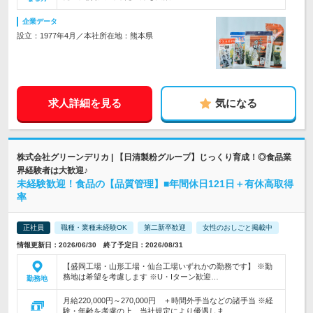
企業データ
設立：1977年4月／本社所在地：熊本県
求人詳細を見る
気になる
株式会社グリーンデリカ | 【日清製粉グループ】じっくり育成！◎食品業
界経験者は大歓迎♪
未経験歓迎！食品の【品質管理】■年間休日121日＋有休高取得
率
正社員
職種・業種未経験OK
第二新卒歓迎
女性のおしごと掲載中
情報更新日：2026/06/30 終了予定日：2026/08/31
【盛岡工場・山形工場・仙台工場いずれかの勤務です】 ※勤
務地は希望を考慮します ※U・Iターン歓迎…
勤務地
月給220,000円～270,000円 ＋時間外手当などの諸手当 ※経
験・年齢を考慮の上、当社規定により優遇しま…