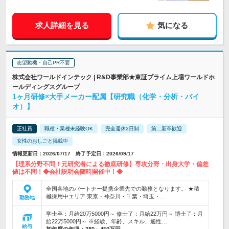
求人詳細を見る
気になる
志望動機・自己PR不要
株式会社ワールドインテック | R&D事業部★東証プライム上場ワールドホ
ールディングスグループ
1ヶ月研修×大手メーカー配属【研究職（化学・分析・バイ
オ）】
正社員
職種・業種未経験OK
完全週休2日制
第二新卒歓迎
女性のおしごと掲載中
情報更新日：2026/07/17 終了予定日：2026/09/17
【理系分野不問！元研究者による徹底研修】専攻分野・出身大学・偏差
値は不問！◆会社説明会随時開催中！◆
全国各地のパートナー提携企業先での勤務となります。 ★積
極採用中エリア 東京・神奈川・千葉・埼玉・…
勤務地
学士卒：月給20万5000円～ 修士了：月給22万円～ 博士了：月
給22万5000円～ ※経験、年齢、スキル、適性…
給与