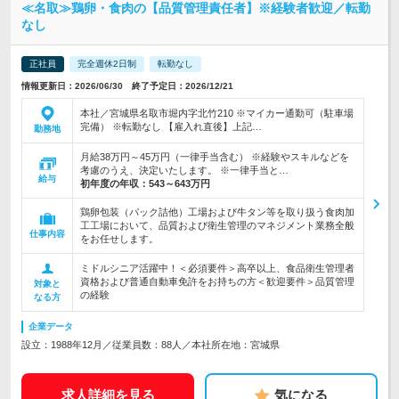
≪名取≫鶏卵・食肉の【品質管理責任者】※経験者歓迎／転勤
なし
正社員
完全週休2日制
転勤なし
情報更新日：2026/06/30 終了予定日：2026/12/21
本社／宮城県名取市堀内字北竹210 ※マイカー通勤可（駐車場
完備） ※転勤なし 【雇入れ直後】上記…
勤務地
月給38万円～45万円（一律手当含む） ※経験やスキルなどを
考慮のうえ、決定いたします。 ※一律手当と…
給与
初年度の年収：
543～643万円
鶏卵包装（パック詰他）工場および牛タン等を取り扱う食肉加
工工場において、品質および衛生管理のマネジメント業務全般
仕事内容
をお任せします。
ミドルシニア活躍中！＜必須要件＞高卒以上、食品衛生管理者
資格および普通自動車免許をお持ちの方＜歓迎要件＞品質管理
対象と
の経験
なる方
企業データ
設立：1988年12月／従業員数：88人／本社所在地：宮城県
求人詳細を見る
気になる