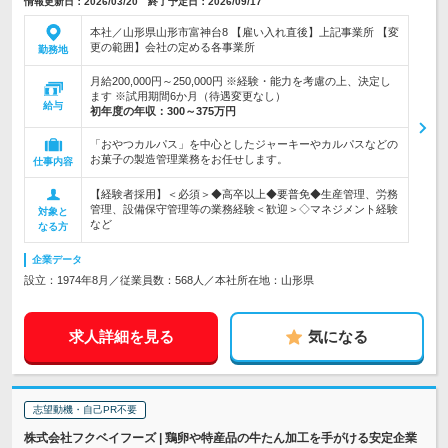
情報更新日：2026/03/20 終了予定日：2026/09/17
本社／山形県山形市富神台8 【雇い入れ直後】上記事業所 【変
更の範囲】会社の定める各事業所
勤務地
月給200,000円～250,000円 ※経験・能力を考慮の上、決定し
ます ※試用期間6か月（待遇変更なし）
給与
初年度の年収：
300～375万円
「おやつカルパス」を中心としたジャーキーやカルパスなどの
お菓子の製造管理業務をお任せします。
仕事内容
【経験者採用】＜必須＞◆高卒以上◆要普免◆生産管理、労務
管理、設備保守管理等の業務経験＜歓迎＞◇マネジメント経験
対象と
など
なる方
企業データ
設立：1974年8月／従業員数：568人／本社所在地：山形県
求人詳細を見る
気になる
志望動機・自己PR不要
株式会社フクベイフーズ | 鶏卵や特産品の牛たん加工を手がける安定企業