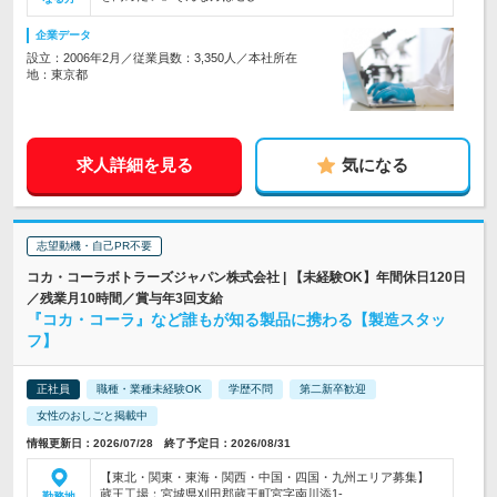
企業データ
設立：2006年2月／従業員数：3,350人／本社所在
地：東京都
求人詳細を見る
気になる
志望動機・自己PR不要
コカ・コーラボトラーズジャパン株式会社 | 【未経験OK】年間休日120日
／残業月10時間／賞与年3回支給
『コカ・コーラ』など誰もが知る製品に携わる【製造スタッ
フ】
正社員
職種・業種未経験OK
学歴不問
第二新卒歓迎
女性のおしごと掲載中
情報更新日：2026/07/28 終了予定日：2026/08/31
【東北・関東・東海・関西・中国・四国・九州エリア募集】
蔵王工場：宮城県刈田郡蔵王町宮字南川添1-…
勤務地