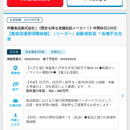
志望動機・自己PR不要
伊藤食品株式会社 | 《歴史を誇る老舗缶詰メーカー！》年間休日120日
【製造現場管理職候補】（リーダー）経験者歓迎 ＊各種手当充
実
正社員
完全週休2日制
転勤なし
情報更新日：2026/03/31 終了予定日：2026/09/28
【八戸工場】青森県八戸市大字市川町字下揚49-14 ◆転勤ナシ
／マイカー通勤OK◆ 【雇入れ直後】…
勤務地
【月給】22万円～25万円＋諸手当＋賞与(年2回) ※経験・年齢
を考慮の上、当社規定により優遇します。 ※…
給与
初年度の年収：
352～400万円
食品製造における工場の管理職候補(リーダークラス)として、
品質・衛生管理の徹底、高効率な工場運営をお任せします！
仕事内容
【20代～30代の男性活躍中！】《必須》◆食品工場での現場作
対象と
業経験
なる方