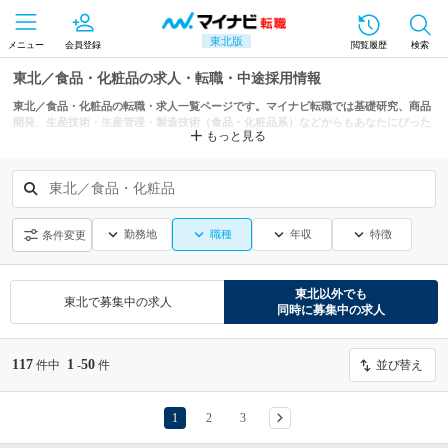
東北版
メニュー
会員登録
閲覧履歴
検索
東北／食品・化粧品の求人・転職・中途採用情報
東北／食品・化粧品の転職・求人一覧ページです。マイナビ転職では基礎研究、商品
開発、生産技術・生産管理・製造技術（食品・化粧品系）などからもあなたにぴった
もっと見る
りの求人を探せます。
東北／食品・化粧品
勤務地
職種
年収
特徴
条件変更
東北
以外でも
東北
で募集中の求人
同時に募集中の求人
117
1
50
件中
-
件
並び替え
1
2
3