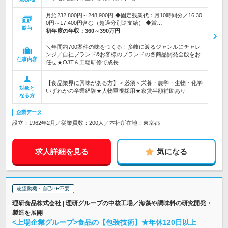
月給232,800円～248,900円 ◆固定残業代：月10時間分／16,30
0円～17,400円含む（超過分別途支給） ◆賞…
給与
初年度の年収：
360～390万円
＼年間約700案件の味をつくる！多岐に渡るジャンルにチャレ
ンジ／自社ブランド&お客様のブランドの各商品開発全般をお
仕事内容
任せ★OJT＆工場研修で成長
【食品業界に興味がある方】＜必須＞栄養・農学・生物・化学
対象と
いずれかの卒業経験★人物重視採用★家賃半額補助あり
なる方
企業データ
設立：1962年2月／従業員数：200人／本社所在地：東京都
求人詳細を見る
気になる
志望動機・自己PR不要
理研食品株式会社 | 理研グループの中核工場／海藻や調味料の研究開発・
製造を展開
<上場企業グループ>食品の【包装技術】★年休120日以上