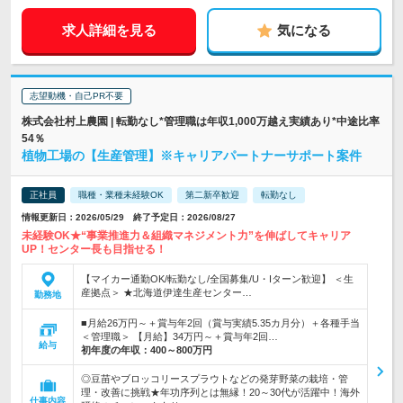
求人詳細を見る
気になる
志望動機・自己PR不要
株式会社村上農園 | 転勤なし*管理職は年収1,000万越え実績あり*中途比率
54％
植物工場の【生産管理】※キャリアパートナーサポート案件
正社員
職種・業種未経験OK
第二新卒歓迎
転勤なし
情報更新日：2026/05/29 終了予定日：2026/08/27
未経験OK★“事業推進力＆組織マネジメント力”を伸ばしてキャリア
UP！センター長も目指せる！
【マイカー通勤OK/転勤なし/全国募集/U・Iターン歓迎】 ＜生
産拠点＞ ★北海道伊達生産センター…
勤務地
■月給26万円～＋賞与年2回（賞与実績5.35カ月分）＋各種手当
＜管理職＞ 【月給】34万円～＋賞与年2回…
給与
初年度の年収：
400～800万円
◎豆苗やブロッコリースプラウトなどの発芽野菜の栽培・管
理・改善に挑戦★年功序列とは無縁！20～30代が活躍中！海外
仕事内容