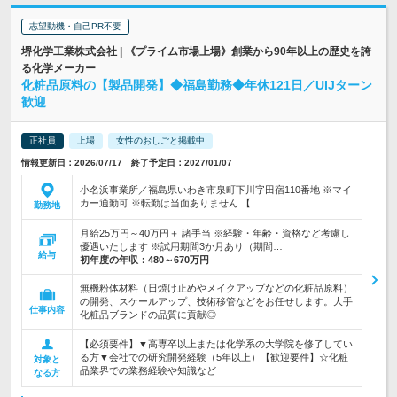
志望動機・自己PR不要
堺化学工業株式会社 | 《プライム市場上場》創業から90年以上の歴史を誇
る化学メーカー
化粧品原料の【製品開発】◆福島勤務◆年休121日／UIJターン
歓迎
正社員
上場
女性のおしごと掲載中
情報更新日：2026/07/17 終了予定日：2027/01/07
小名浜事業所／福島県いわき市泉町下川字田宿110番地 ※マイ
カー通勤可 ※転勤は当面ありません 【…
勤務地
月給25万円～40万円＋ 諸手当 ※経験・年齢・資格など考慮し
優遇いたします ※試用期間3か月あり（期間…
給与
初年度の年収：
480～670万円
無機粉体材料（日焼け止めやメイクアップなどの化粧品原料）
の開発、スケールアップ、技術移管などをお任せします。大手
仕事内容
化粧品ブランドの品質に貢献◎
【必須要件】▼高専卒以上または化学系の大学院を修了してい
る方▼会社での研究開発経験（5年以上）【歓迎要件】☆化粧
対象と
品業界での業務経験や知識など
なる方