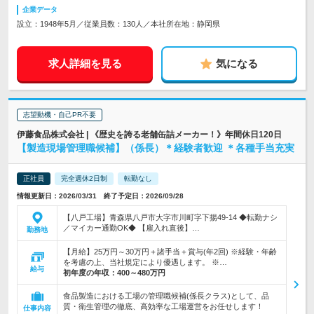
企業データ
設立：1948年5月／従業員数：130人／本社所在地：静岡県
求人詳細を見る
気になる
志望動機・自己PR不要
伊藤食品株式会社 | 《歴史を誇る老舗缶詰メーカー！》年間休日120日
【製造現場管理職候補】（係長）＊経験者歓迎 ＊各種手当充実
正社員
完全週休2日制
転勤なし
情報更新日：2026/03/31 終了予定日：2026/09/28
【八戸工場】青森県八戸市大字市川町字下揚49-14 ◆転勤ナシ
／マイカー通勤OK◆ 【雇入れ直後】…
勤務地
【月給】25万円～30万円＋諸手当＋賞与(年2回) ※経験・年齢
を考慮の上、当社規定により優遇します。 ※…
給与
初年度の年収：
400～480万円
食品製造における工場の管理職候補(係長クラス)として、品
質・衛生管理の徹底、高効率な工場運営をお任せします！
仕事内容