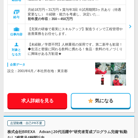
月給18万円～31万円＋賞与年3回 ※試用期間3ヶ月あり（待遇
変更なし） ※経験・能力を考慮し、決定いた…
給与
初年度の年収：
350～450万円
【充実の研修で着実にスキルアップ】製造ラインで工程管理や
改善業務をお任せします。
仕事内容
【未経験／学歴不問】人柄重視の採用です。第二新卒も歓迎！
◆生活と密接に関わる飲料に携わる！食品・飲料のモノづくり
対象と
に興味がある方歓迎★
なる方
企業データ
設立：2001年6月／本社所在地：東京都
求人詳細を見る
気になる
志望動機・自己PR不要
株式会社BREXA Advan | 20代活躍中*研究者育成プログラム完備*転勤
なし*残業月4時間以内