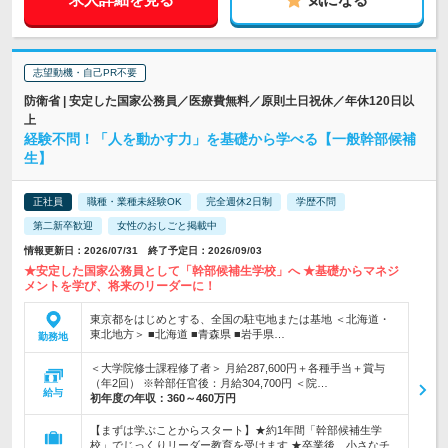
志望動機・自己PR不要
防衛省 | 安定した国家公務員／医療費無料／原則土日祝休／年休120日以
上
経験不問！「人を動かす力」を基礎から学べる【一般幹部候補
生】
正社員
職種・業種未経験OK
完全週休2日制
学歴不問
第二新卒歓迎
女性のおしごと掲載中
情報更新日：2026/07/31 終了予定日：2026/09/03
★安定した国家公務員として「幹部候補生学校」へ ★基礎からマネジ
メントを学び、将来のリーダーに！
東京都をはじめとする、全国の駐屯地または基地 ＜北海道・
東北地方＞ ■北海道 ■青森県 ■岩手県…
勤務地
＜大学院修士課程修了者＞ 月給287,600円＋各種手当＋賞与
（年2回） ※幹部任官後：月給304,700円 ＜院…
給与
初年度の年収：
360～460万円
【まずは学ぶことからスタート】★約1年間「幹部候補生学
校」でじっくりリーダー教育を受けます ★卒業後、小さなチ