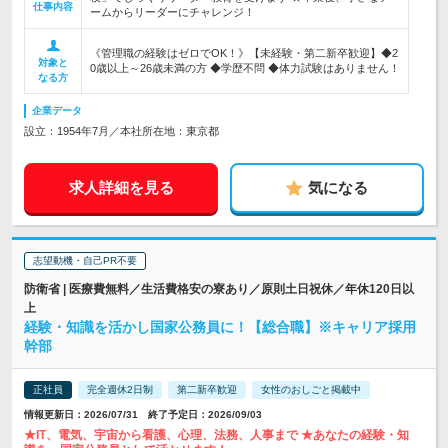
仕事内容
ームからリーダーにチャレンジ！
《管理職の経験はゼロでOK！》【未経験・第二新卒歓迎】◆2
対象と
0歳以上～26歳未満の方 ◆学歴不問 ◆体力試験はありません！
なる方
企業データ
設立：1954年7月／本社所在地：東京都
求人詳細を見る
気になる
志望動機・自己PR不要
防衛省 | 医療費無料／生活費格安の寮あり／原則土日祝休／年休120日以
上
経験・知識を活かし国家公務員に！【総合職】※キャリア採用
幹部
正社員
完全週休2日制
第二新卒歓迎
女性のおしごと掲載中
情報更新日：2026/07/31 終了予定日：2026/09/03
★IT、電気、宇宙から看護、心理、法務、人事まで ★あなたの経験・知