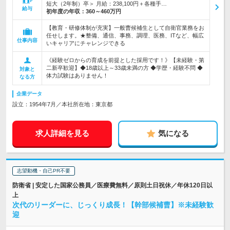
短大（2年制）卒＞ 月給：238,100円＋各種手…
給与
初年度の年収：
360～460万円
【教育・研修体制が充実】一般曹候補生として自衛官業務をお
任せします。★整備、通信、事務、調理、医務、ITなど、幅広
仕事内容
いキャリアにチャレンジできる
《経験ゼロからの育成を前提とした採用です！》【未経験・第
二新卒歓迎】◆18歳以上～33歳未満の方 ◆学歴・経験不問 ◆
対象と
体力試験はありません！
なる方
企業データ
設立：1954年7月／本社所在地：東京都
求人詳細を見る
気になる
志望動機・自己PR不要
防衛省 | 安定した国家公務員／医療費無料／原則土日祝休／年休120日以
上
次代のリーダーに、じっくり成長！【幹部候補曹】※未経験歓
迎