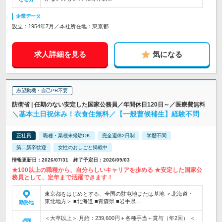
企業データ
設立：1954年7月／本社所在地：東京都
求人詳細を見る
気になる
志望動機・自己PR不要
防衛省 | 任期のない安定した国家公務員／年間休日120日～／医療費無料
＼基本土日祝休み！衣食住無料／【一般曹候補生】経験不問
正社員
職種・業種未経験OK
完全週休2日制
学歴不問
第二新卒歓迎
女性のおしごと掲載中
情報更新日：2026/07/31 終了予定日：2026/09/03
★100以上の職種から、自分らしいキャリアを歩める ★安定した国家公
務員として、定年まで活躍できます！
東京都をはじめとする、全国の駐屯地または基地 ＜北海道・
東北地方＞ ■北海道 ■青森県 ■岩手県…
勤務地
＜大卒以上＞ 月給：239,600円＋各種手当＋賞与（年2回） ＜