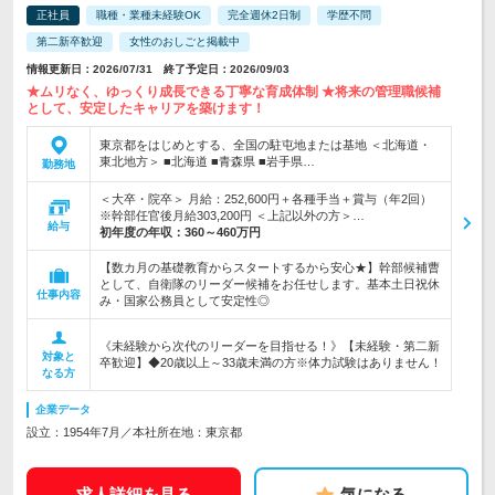
正社員
職種・業種未経験OK
完全週休2日制
学歴不問
第二新卒歓迎
女性のおしごと掲載中
情報更新日：2026/07/31 終了予定日：2026/09/03
★ムリなく、ゆっくり成長できる丁寧な育成体制 ★将来の管理職候補
として、安定したキャリアを築けます！
東京都をはじめとする、全国の駐屯地または基地 ＜北海道・
東北地方＞ ■北海道 ■青森県 ■岩手県…
勤務地
＜大卒・院卒＞ 月給：252,600円＋各種手当＋賞与（年2回）
※幹部任官後月給303,200円 ＜上記以外の方＞…
給与
初年度の年収：
360～460万円
【数カ月の基礎教育からスタートするから安心★】幹部候補曹
として、自衛隊のリーダー候補をお任せします。基本土日祝休
仕事内容
み・国家公務員として安定性◎
《未経験から次代のリーダーを目指せる！》【未経験・第二新
対象と
卒歓迎】◆20歳以上～33歳未満の方※体力試験はありません！
なる方
企業データ
設立：1954年7月／本社所在地：東京都
求人詳細を見る
気になる