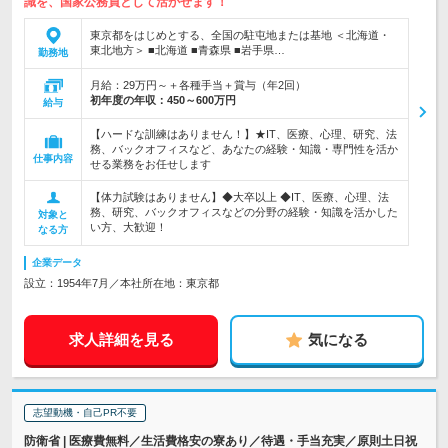
識を、国家公務員として活かせます！
東京都をはじめとする、全国の駐屯地または基地 ＜北海道・
東北地方＞ ■北海道 ■青森県 ■岩手県…
勤務地
月給：29万円～＋各種手当＋賞与（年2回）
初年度の年収：
450～600万円
給与
【ハードな訓練はありません！】★IT、医療、心理、研究、法
務、バックオフィスなど、あなたの経験・知識・専門性を活か
仕事内容
せる業務をお任せします
【体力試験はありません】◆大卒以上 ◆IT、医療、心理、法
務、研究、バックオフィスなどの分野の経験・知識を活かした
対象と
い方、大歓迎！
なる方
企業データ
設立：1954年7月／本社所在地：東京都
求人詳細を見る
気になる
志望動機・自己PR不要
防衛省 | 医療費無料／生活費格安の寮あり／待遇・手当充実／原則土日祝