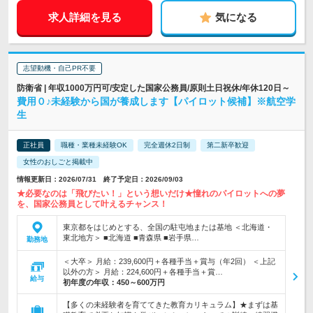
求人詳細を見る
気になる
志望動機・自己PR不要
防衛省 | 年収1000万円可/安定した国家公務員/原則土日祝休/年休120日～
費用０♪未経験から国が養成します【パイロット候補】※航空学
生
正社員
職種・業種未経験OK
完全週休2日制
第二新卒歓迎
女性のおしごと掲載中
情報更新日：2026/07/31 終了予定日：2026/09/03
★必要なのは「飛びたい！」という想いだけ★憧れのパイロットへの夢
を、国家公務員として叶えるチャンス！
東京都をはじめとする、全国の駐屯地または基地 ＜北海道・
東北地方＞ ■北海道 ■青森県 ■岩手県…
勤務地
＜大卒＞ 月給：239,600円＋各種手当＋賞与（年2回） ＜上記
以外の方＞ 月給：224,600円＋各種手当＋賞…
給与
初年度の年収：
450～600万円
【多くの未経験者を育ててきた教育カリキュラム】★まずは基