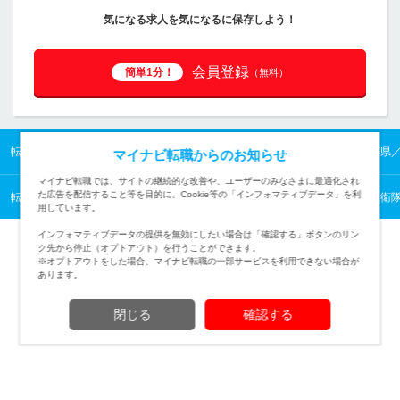
気になる求人を気になるに保存しよう！
会員登録
簡単1分！
（無料）
転職TOP
東北の転職・求人情報TOP
山形県の転職・求人情報TOP
山形県
マイナビ転職からのお知らせ
マイナビ転職では、サイトの継続的な改善や、ユーザーのみなさまに最適化され
た広告を配信すること等を目的に、Cookie等の「インフォマティブデータ」を利
転職TOP
業種から探す
公的機関の転職・求人情報一覧
警察・消防・自衛
用しています。
インフォマティブデータの提供を無効にしたい場合は「確認する」ボタンのリン
ク先から停止（オプトアウト）を行うことができます。
※オプトアウトをした場合、マイナビ転職の一部サービスを利用できない場合が
あります。
TOPページへ
閉じる
確認する
(c) Mynavi Corporation