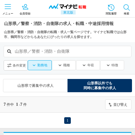
東北版
メニュー
会員登録
閲覧履歴
検索
山形県／警察・消防・自衛隊の求人・転職・中途採用情報
山形県／警察・消防・自衛隊の転職・求人一覧ページです。マイナビ転職では山形
市、鶴岡市などからもあなたにぴったりの求人を探せます。
山形県／警察・消防・自衛隊
勤務地
職種
年収
特徴
条件変更
山形県
以外でも
山形県
で募集中の求人
同時に募集中の求人
7
1
7
件中
-
件
並び替え
1