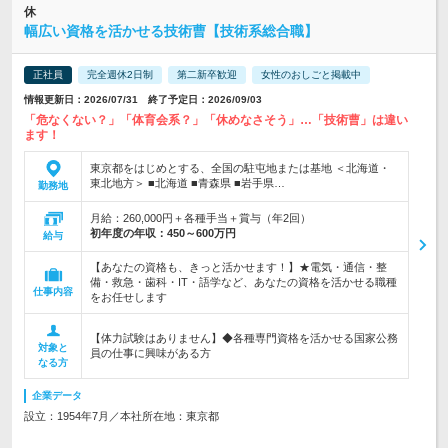
休
幅広い資格を活かせる技術曹【技術系総合職】
正社員
完全週休2日制
第二新卒歓迎
女性のおしごと掲載中
情報更新日：2026/07/31 終了予定日：2026/09/03
「危なくない？」「体育会系？」「休めなさそう」…「技術曹」は違い
ます！
東京都をはじめとする、全国の駐屯地または基地 ＜北海道・
東北地方＞ ■北海道 ■青森県 ■岩手県…
勤務地
月給：260,000円＋各種手当＋賞与（年2回）
初年度の年収：
450～600万円
給与
【あなたの資格も、きっと活かせます！】★電気・通信・整
備・救急・歯科・IT・語学など、あなたの資格を活かせる職種
仕事内容
をお任せします
【体力試験はありません】◆各種専門資格を活かせる国家公務
対象と
員の仕事に興味がある方
なる方
企業データ
設立：1954年7月／本社所在地：東京都