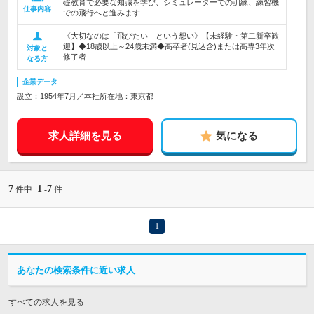
礎教育で必要な知識を学び、シミュレーターでの訓練、練習機
仕事内容
での飛行へと進みます
《大切なのは「飛びたい」という想い》【未経験・第二新卒歓
迎】◆18歳以上～24歳未満◆高卒者(見込含)または高専3年次
対象と
修了者
なる方
企業データ
設立：1954年7月／本社所在地：東京都
求人詳細を見る
気になる
7
1
7
件中
-
件
1
あなたの検索条件に近い求人
すべての求人を見る