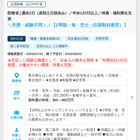
志望動機・自己PR不要
防衛省 | 週休2日（原則土日祝休み）／年休120日以上／待遇・福利厚生充
実
＼学歴・経験不問！／【2等陸・海・空士（任期制自衛官）】
契約社員
職種・業種未経験OK
完全週休2日制
学歴不問
第二新卒歓迎
女性のおしごと掲載中
情報更新日：2026/07/31 終了予定日：2026/09/03
★安定した国家公務員として、社会人の基本を習得 ★「年間休日120日
程度」の働きやすい環境・待遇も充実♪
東京都をはじめとする、全国の駐屯地または基地 ＜北海道・
東北地方＞ ■北海道 ■青森県 ■岩手県…
勤務地
＜中卒・高卒＞ 月給：239,500円＋各種手当＋賞与（年2回）
＜大卒＞ 月給：257,200円＋各種手当＋賞与…
給与
初年度の年収：
360～460万円
【100以上のキャリアにチャレンジできる！】★2等陸・海・空
士として、国の防衛・災害派遣・国際貢献などの自衛官として
仕事内容
の業務をお任せします！
【未経験・第二新卒・社会人デビュー歓迎】◆18歳以上～33歳
未満の方 ◆学歴・資格・運動経験など一切不問 ◆体力に自信
対象と
がない方もOK！教育体制◎
なる方