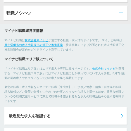
転職ノウハウ
マイナビ転職運営者情報
マイナビ転職は
株式会社マイナビ
が運営する転職・求人情報サイトです。 マイナビ転職は、
厚生労働省の求人情報提供の適正化推進事業
（委託事業）により設置された求人情報適正化
推進協議会が定めたガイドラインを遵守しています。
マイナビ転職エリア版について
「マイナビ転職エリア版」はエリア求人を専門に扱うページです。
株式会社マイナビ
が運営
する「マイナビ転職エリア版」にはマイナビ転職にしか載っていない求人も多数。8月7日更
新の新着求人や各エリアならではの求人特集も掲載してます。
東北の転職・求人情報ならマイナビ転職【東北版】。山形県／警察・消防・自衛隊の転職・
求人情報などご希望の条件やこだわりの仕事スタイルから求人を探せるほか、豊富な転職ノ
ウハウや転職支援サービスで東北で転職を希望されるみなさんの転職活動を応援する転職サ
イトです。
最近見た求人を確認する