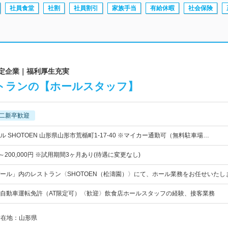
社員食堂
社割
社員割引
家族手当
有給休暇
社会保険
安定企業｜福利厚生充実
トランの【ホールスタッフ】
二新卒歓迎
 SHOTOEN 山形県山形市荒楯町1-17-40 ※マイカー通勤可（無料駐車場…
円～200,000円 ※試用期間3ヶ月あり(待遇に変更なし)
ール」内のレストラン〈SHOTOEN（松濤園）〉にて、ホール業務をお任せいたし
自動車運転免許（AT限定可）〈歓迎〉飲食店ホールスタッフの経験、接客業務
所在地：山形県