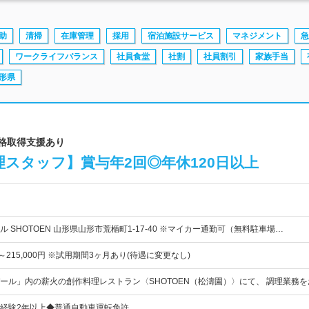
助
清掃
在庫管理
採用
宿泊施設サービス
マネジメント
急
ワークライフバランス
社員食堂
社割
社員割引
家族手当
形県
資格取得支援あり
スタッフ】賞与年2回◎年休120日以上
 SHOTOEN 山形県山形市荒楯町1-17-40 ※マイカー通勤可（無料駐車場…
円～215,000円 ※試用期間3ヶ月あり(待遇に変更なし)
ール」内の薪火の創作料理レストラン〈SHOTOEN（松濤園）〉にて、 調理業務
経験2年以上◆普通自動車運転免許