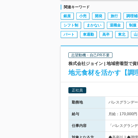
関連キーワード
銀座
小売
開発
旅行
調理補
シフト制
まかない
退職金
制服
パート
車通勤
高卒
東北
山
志望動機・自己PR不要
株式会社ジョイン | 地域密着型で
地元食材を活かす【調理
正社員
勤務地
パレスグランデール
給与
月給：170,000
仕事内容
「パレスグランデ
対象となる方
◆高卒以上◆調理