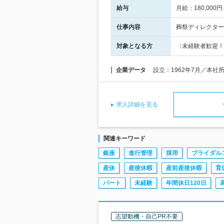
給与
月給：180,000
仕事内容
葬祭ディレクター
対象となる方
〈未経験者歓迎！
企業データ
設立：1962年7月／本社
求人詳細を見る
関連キーワード
銀座
進行管理
採用
ブライダル
産休
産後休暇
産前産後休暇
育
パート
未経験
年間休日120日
志望動機・自己PR不要