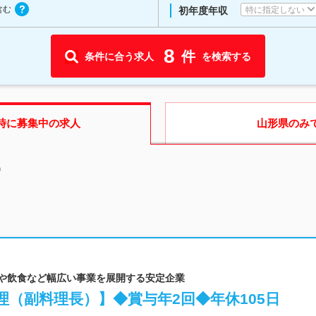
含む
特に指定しない
初年度年収
8
件
条件に合う求人
を検索する
時に募集中の求人
山形県
のみ
中
泊や飲食など幅広い事業を展開する安定企業
（副料理長）】◆賞与年2回◆年休105日