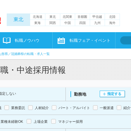
北海道
東北
北関東
首都圏
甲信越
北陸
東北
東海
関西
中国
四国
九州
海外
転職ノウハウ
転職フェア・イベント
山形県／冠婚葬祭の転職・求人一覧
転職・中途採用情報
指定しない
勤務地
指定する
員
業務委託
人材紹介
パート・アルバイト
一般派遣
紹介
業種未経験OK
上場企業
マネジャー採用