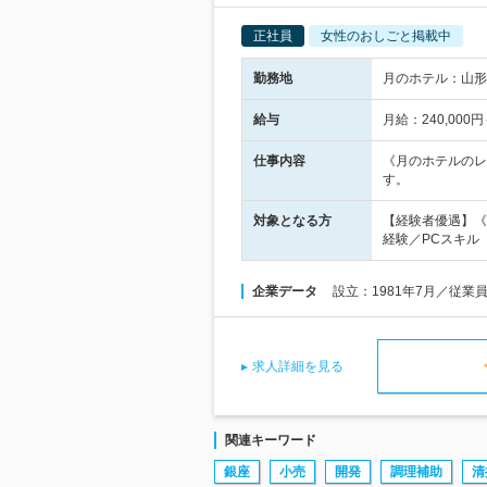
正社員
女性のおしごと掲載中
勤務地
月のホテル：山形
給与
月給：240,00
仕事内容
《月のホテルのレ
す。
対象となる方
【経験者優遇】《
経験／PCスキル
企業データ
設立：1981年7月／従業
求人詳細を見る
関連キーワード
銀座
小売
開発
調理補助
清