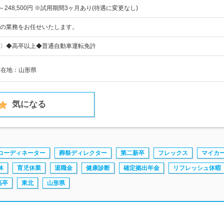
円～248,500円 ※試用期間3ヶ月あり(待遇に変更なし)
の業務をお任せいたします。
〉◆高卒以上◆普通自動車運転免許
所在地：山形県
気になる
コーディネーター
葬祭ディレクター
第二新卒
フレックス
マイカ
休
育児休業
退職金
健康診断
確定拠出年金
リフレッシュ休暇
高卒
東北
山形県