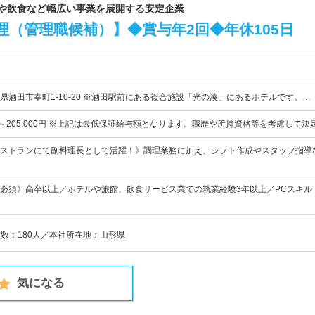
泊や飲食など幅広い事業を展開する安定企業
（管理職候補）】◆賞与年2回◆年休105日
県酒田市幸町1-10-20 ※酒田駅前にある複合施設「光の湊」にあるホテルです。…
0円～205,000円 ※上記は最低保証給与額となります。職歴や所持資格等を考慮して
ストランにて副料理長として活躍！》調理業務に加え、シフト作成やスタッフ指導
必須》高卒以上／ホテルや旅館、飲食サービス業での就業経験3年以上／PCスキル
員数：180人／本社所在地：山形県
気になる