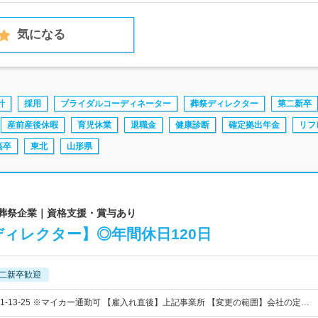
気になる
計
採用
ブライダルコーディネーター
葬祭ディレクター
第二新卒
産前産後休暇
育児休業
退職金
健康診断
確定拠出年金
リフ
高卒
東北
山形県
婚葬祭企業｜資格支援・賞与あり
ィレクター】◎年間休日120日
二新卒歓迎
-13-25 ※マイカー通勤可 【雇入れ直後】上記事業所 【変更の範囲】会社の定…