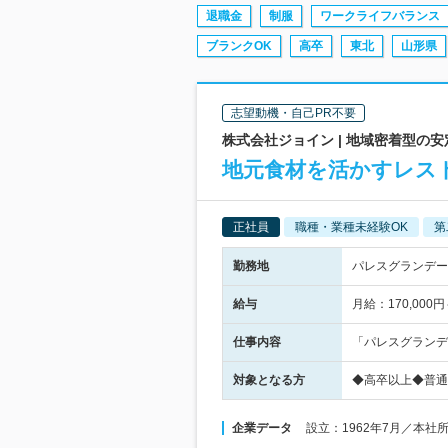
退職金
制服
ワークライフバランス
ブランクOK
高卒
東北
山形県
志望動機・自己PR不要
株式会社ジョイン | 地域密着型の
地元食材を活かすレス
正社員
職種・業種未経験OK
第
勤務地
パレスグランデール
給与
月給：170,000
仕事内容
「パレスグランデ
対象となる方
◆高卒以上◆普通
企業データ
設立：1962年7月／本社