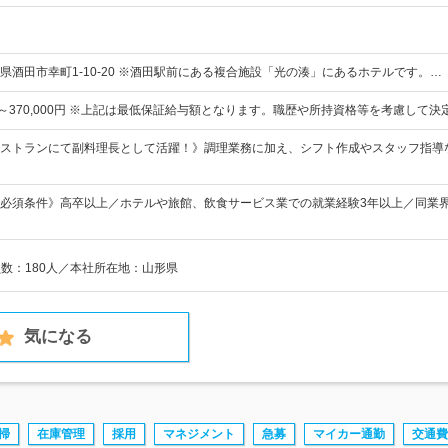
県酒田市幸町1-10-20 ※酒田駅前にある複合施設「光の湊」にあるホテルです。…
0円～370,000円 ※上記は最低保証給与額となります。職歴や所持資格等を考慮して
ストランにて副料理長として活躍！》調理業務に加え、シフト作成やスタッフ指導
必須条件》高卒以上／ホテルや旅館、飲食サービス業での就業経験3年以上／同業
員数：180人／本社所在地：山形県
気になる
掃
在庫管理
採用
マネジメント
急募
マイカー通勤
交通費