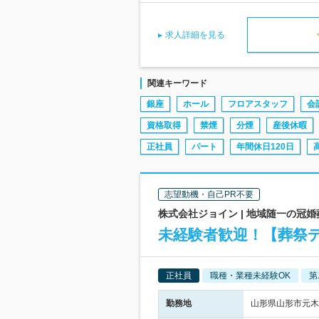
求人詳細を見る
関連キーワード
銀座
ホール
フロアスタッフ
会
資格取得
禁煙
分煙
産後休暇
正社員
パート
年間休日120日
志望動機・自己PR不要
株式会社ジョイン | 地域随一の冠
未経験者歓迎！【葬祭デ
正社員
職種・業種未経験OK
第
勤務地
山形県山形市元木1