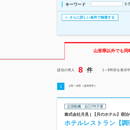
を
キーワード
さらに詳しい条件で検索する
山形県
以外でも同
8
件
該当の求人
1～8件目を表示
1
1
件～
8
件（全
8
件中）
志望動機・自己PR不要
株式会社月見 | 【月のホテル】宿
ホテルレストラン【調理