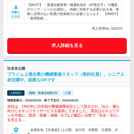
【MUST】 ・普通自動車第一種運転免許（AT限定可） ※機器
のランプ・シールを識別し、的確に対処する必要がある為、業
対象と
務に支障のない程度の色覚能力が必要となります。 【WANT】
なる方
・夜間勤務…
求人管理No. SS1074
求人詳細を見る
社名非公開
プライム上場企業の機械警備スタッフ（契約社員）。シニア人
材活躍中。副業もOKです
人材紹介
職種・業種未経験OK
上場
情報更新日：2026/03/30 終了予定日：2026/08/30
当社は、1962年に日本初の警備保障会社として設立され、法人・個人
向けにセキュリティサービスを提供してきました。 現在はセキュリテ
ィを中核に、防災・医療・保険・ICTなど幅広い分野で「安全・安心」
を支える…
・全国各地 【北海道】(上川郡、深川市、河西群、広尾郡、夕