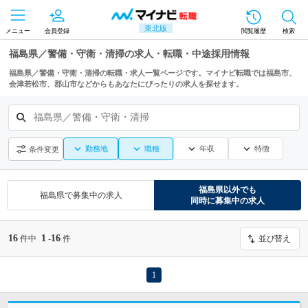
東北版
メニュー
会員登録
閲覧履歴
検索
福島県／警備・守衛・清掃の求人・転職・中途採用情報
福島県／警備・守衛・清掃の転職・求人一覧ページです。マイナビ転職では福島市、
会津若松市、郡山市などからもあなたにぴったりの求人を探せます。
福島県／警備・守衛・清掃
勤務地
職種
年収
特徴
条件変更
福島県
以外でも
福島県
で募集中の求人
同時に募集中の求人
16
1
16
件中
-
件
並び替え
1