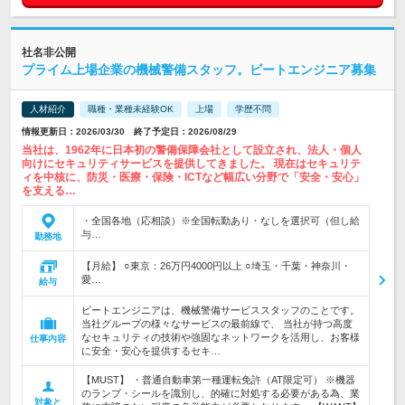
社名非公開
プライム上場企業の機械警備スタッフ。ビートエンジニア募集
人材紹介
職種・業種未経験OK
上場
学歴不問
情報更新日：2026/03/30 終了予定日：2026/08/29
当社は、1962年に日本初の警備保障会社として設立され、法人・個人
向けにセキュリティサービスを提供してきました。 現在はセキュリテ
ィを中核に、防災・医療・保険・ICTなど幅広い分野で「安全・安心」
を支える…
・全国各地（応相談）※全国転勤あり・なしを選択可（但し給
与…
勤務地
【月給】 ○東京：26万円4000円以上 ○埼玉・千葉・神奈川・
愛…
給与
ビートエンジニアは、機械警備サービススタッフのことです。
当社グループの様々なサービスの最前線で、 当社が持つ高度
なセキュリティの技術や強固なネットワークを活用し、お客様
仕事内容
に安全・安心を提供するセキ…
【MUST】 ・普通自動車第一種運転免許（AT限定可） ※機器
のランプ・シールを識別し、的確に対処する必要がある為、業
対象と