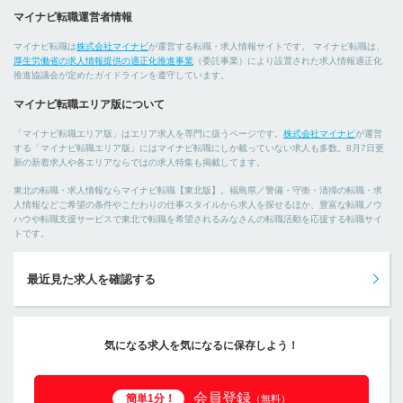
マイナビ転職運営者情報
マイナビ転職は
株式会社マイナビ
が運営する転職・求人情報サイトです。 マイナビ転職は、
厚生労働省の求人情報提供の適正化推進事業
（委託事業）により設置された求人情報適正化
推進協議会が定めたガイドラインを遵守しています。
マイナビ転職エリア版について
「マイナビ転職エリア版」はエリア求人を専門に扱うページです。
株式会社マイナビ
が運営
する「マイナビ転職エリア版」にはマイナビ転職にしか載っていない求人も多数。8月7日更
新の新着求人や各エリアならではの求人特集も掲載してます。
東北の転職・求人情報ならマイナビ転職【東北版】。福島県／警備・守衛・清掃の転職・求
人情報などご希望の条件やこだわりの仕事スタイルから求人を探せるほか、豊富な転職ノウ
ハウや転職支援サービスで東北で転職を希望されるみなさんの転職活動を応援する転職サイ
トです。
最近見た求人を確認する
気になる求人を気になるに保存しよう！
会員登録
簡単1分！
（無料）