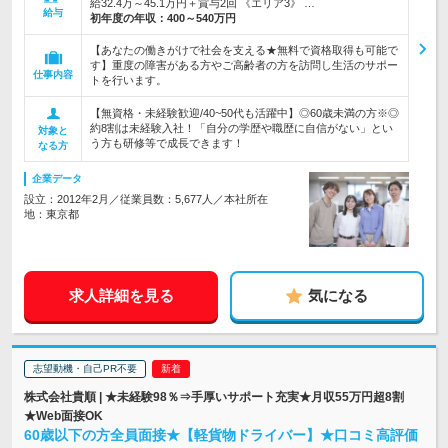
給32.4万～45.1万円＋賞与2回 《エリア3》 …
給与
初年度の年収：
400～540万円
【あなたの働きがけで社会を支える★無料で資格取得も可能で
す】重度の障害がある方やご高齢者の方を訪問し生活のサポー
仕事内容
トを行います。
【無資格・未経験歓迎/40~50代も活躍中】◎60歳未満の方※◎
約8割は未経験入社！「自分の学歴や職歴に自信がない」とい
対象と
う方も研修等で成長できます！
なる方
企業データ
設立：2012年2月／従業員数：5,677人／本社所在
地：東京都
求人詳細を見る
気になる
志望動機・自己PR不要
株式会社貴順 | ★未経験98％⇒手厚いサポート充実★月収55万円超8割
★Web面接OK
60歳以下の方全員面接★【軽貨物ドライバー】★口コミ高評価