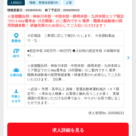
人材紹介
職種・業種未経験OK
上場
情報更新日：2026/03/31 終了予定日：2026/09/10
☆首都圏合同・神奈川本部・中部本部・静岡本部・九州本部エリア限定
での１day選考会（9月開催）のご案内です☆ 業界・職務未経験者の採
用実績多数！ 研修充実のため安心してご入社いただけます！
※応相談 ご希望に応じて検討いたします。 ※全国転勤あ
り・な…
勤務地
■想定年収 336万円～463万円 ◆入社時の想定年収 ※前職年収
や…
給与
☆首都圏合同・神奈川本部・中部本部・静岡本部・九州本部エ
リア限定での１day選考会（9月開催）のご案内です☆ 業界・
職務未経験者の採用実績多数！研修充実のため安心してご入社
仕事内容
いただけます。 【仕事…
＜必須＞ 学歴：高卒以上 資格：普通自動車運転免許（ＡＴ限
定可） ＜求める人物像＞ お客様と触れ合うことが多く、直接
対象と
感謝の言葉をいただける仕事であり、やりがいを肌で感じるこ
なる方
とができます。 …
求人管理No. 202508221
求人詳細を見る