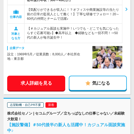
初年度の年収：
300～450万円
【気配りができるが収入に！？オフィスや商業施設等の当たり
前の日常の監視人として働く！】丁寧な研修でフォロー！20～
仕事内容
60代の仲間とチームで活躍♪
【＃カジュアル面談も実施中！いつでも・どこでも気になった
らすぐ応募可能♪】◆高卒以上 ◆経験なども一切不問！⇒50
対象と
代の新人が毎月誕生中！
なる方
企業データ
設立：1969年5月／従業員数：8,000人／本社所在
地：東京都
求人詳細を見る
気になる
志望動機・自己PR不要
株式会社セノン | セコムグループ／立ちっぱなしの仕事じゃない／未経験
大歓迎！
【施設警備】＃50代後半の新人も活躍中！カジュアル面談実施
中♪