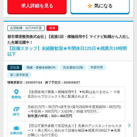
求人詳細を見る
気になる
志望動機・自己PR不要
都市環境整美株式会社 | 【面接1回・積極採用中】マイナビ転職から入社し
た先輩活躍中！
【設備スタッフ】未経験歓迎★年間休日125日★残業月10時間
以下
正社員
職種・業種未経験OK
完全週休2日制
学歴不問
第二新卒歓迎
情報更新日：2026/07/24 終了予定日：2026/08/27
【全国各地で募集！積極採用中】 ▼転勤はありません！ ※各
支店からプロジェクト先に配属されます。…
勤務地
月給21万円～35万円+諸手当+賞与2回(昨年度実績50～80万円)
＜年収例＞ 500万円／入社5年／30歳 370万円…
給与
初年度の年収：
310～450万円
【官公庁案件多数で安定性あり】先輩のアシスタントからスタ
ート！表と照らし合わせて設備を確認★残業月10h以下★先輩
仕事内容
が隣にいるので安心