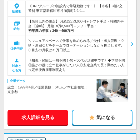
《DNPグループの施設内で常駐勤務です！》 【市谷】3組2交
替制 東京都新宿区市谷加賀町1-1-1…
勤務地
【泉崎以外の拠点】 月給22万3,000円＋シフト手当・時間外手
当 【泉崎】 月給18万8,500円＋シフト手当・…
給与
初年度の年収：
340～400万円
＼マニュアルベースで仕事を進められる／受付・出入管理・立
哨・巡回などをチームでローテーションしながら担当します。
仕事内容
◇目安の月収は31万円以上
《知識・経験は一切不問！40～50代が活躍中です》◆学歴不問
◎誰かの役に立つ仕事がしたい人◎安定企業で長く勤めたい人
対象と
⇒定年後再雇用制度あり
なる方
企業データ
設立：1999年4月／従業員数：645人／本社所在地：
東京都
求人詳細を見る
気になる