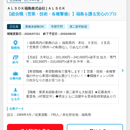
志望動機・自己PR不要
ＡＬＳＯＫ福島株式会社 | ＡＬＳＯＫ
【総合職（営業・技術・各種警備）】福島を護る安心のプロ
正社員
業種未経験OK
学歴不問
第二新卒歓迎
情報更新日：2026/07/21 終了予定日：2026/08/20
＜福島県内の勤務のみ＞ 福島県内 本社、６支社、２支店、
７営業所 ◎県外への転勤なし ◎あなたの希…
勤務地
【月給】 大卒以上：201,000円～242,000円+諸手当 短大・専門
卒：183,500円～210,000円+諸手当 中卒・高…
給与
【希望職種・希望勤務地で選考します！】営業・技術・各種警
備の中から希望の職種お選びください！！◆職種チェンジOK
仕事内容
◎自分なりの道が見つかる
【職種・業界未経験者OK！第二新卒も大歓迎】★応募条件：
対象と
要普免（AT限定可）◆男女ともに活躍中＆育休取得実績あり◎
なる方
企業データ
設立：1969年4月／従業員数：745人／本社所在地：福島県