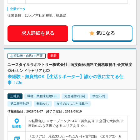
企業データ
従業員数：13人／本社所在地：福島県
求人詳細を見る
気になる
志望動機・自己PR不要
ユースタイルラボラトリー株式会社 | 面接保証/無料で資格取得/社会貢献度
◎/セカンドキャリアも◎
未経験・無資格OK【生活サポーター】誰かの役に立てる仕
事！/Je
正社員
職種・業種未経験OK
完全週休2日制
学歴不問
第二新卒歓迎
転勤なし
女性のおしごと掲載中
情報更新日：2026/08/07 終了予定日：2026/09/10
☆転勤無し ☆オープニングSTAFF募集あり ☆全国で大募集 ☆
日勤のみも選択できるエリアあり ☆…
勤務地
《エリア1》 月給33.3万～45.1万円＋賞与2回 《エリア2》 月