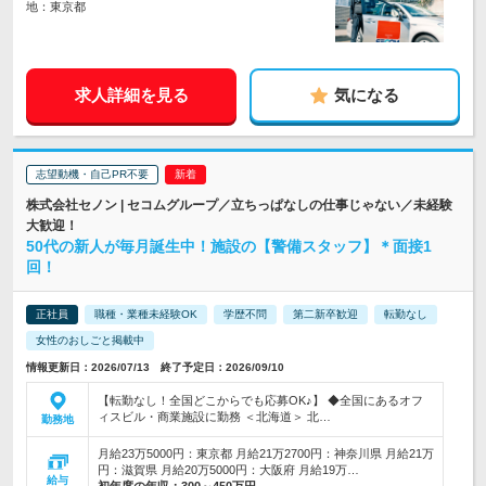
地：東京都
求人詳細を見る
気になる
志望動機・自己PR不要
株式会社セノン | セコムグループ／立ちっぱなしの仕事じゃない／未経験
大歓迎！
50代の新人が毎月誕生中！施設の【警備スタッフ】＊面接1
回！
正社員
職種・業種未経験OK
学歴不問
第二新卒歓迎
転勤なし
女性のおしごと掲載中
情報更新日：2026/07/13 終了予定日：2026/09/10
【転勤なし！全国どこからでも応募OK♪】 ◆全国にあるオフ
ィスビル・商業施設に勤務 ＜北海道＞ 北…
勤務地
月給23万5000円：東京都 月給21万2700円：神奈川県 月給21万
円：滋賀県 月給20万5000円：大阪府 月給19万…
給与