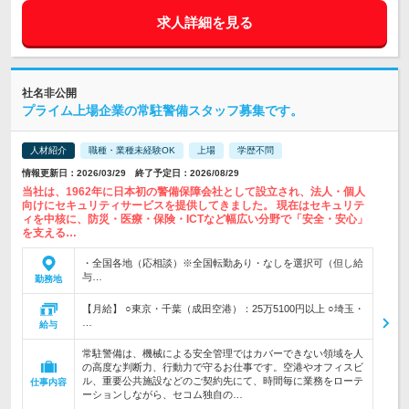
求人詳細を見る
社名非公開
プライム上場企業の常駐警備スタッフ募集です。
人材紹介
職種・業種未経験OK
上場
学歴不問
情報更新日：2026/03/29 終了予定日：2026/08/29
当社は、1962年に日本初の警備保障会社として設立され、法人・個人
向けにセキュリティサービスを提供してきました。 現在はセキュリテ
ィを中核に、防災・医療・保険・ICTなど幅広い分野で「安全・安心」
を支える…
・全国各地（応相談）※全国転勤あり・なしを選択可（但し給
与…
勤務地
【月給】 ○東京・千葉（成田空港）：25万5100円以上 ○埼玉・
…
給与
常駐警備は、機械による安全管理ではカバーできない領域を人
の高度な判断力、行動力で守るお仕事です。空港やオフィスビ
ル、重要公共施設などのご契約先にて、時間毎に業務をローテ
仕事内容
ーションしながら、セコム独自の…