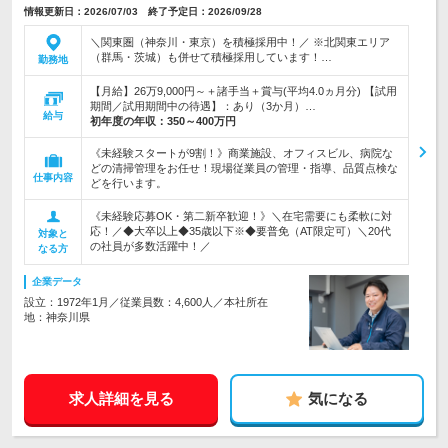
情報更新日：2026/07/03 終了予定日：2026/09/28
＼関東圏（神奈川・東京）を積極採用中！／ ※北関東エリア
（群馬・茨城）も併せて積極採用しています！…
勤務地
【月給】26万9,000円～＋諸手当＋賞与(平均4.0ヵ月分) 【試用
期間／試用期間中の待遇】：あり（3か月）…
給与
初年度の年収：
350～400万円
《未経験スタートが9割！》商業施設、オフィスビル、病院な
どの清掃管理をお任せ！現場従業員の管理・指導、品質点検な
仕事内容
どを行います。
《未経験応募OK・第二新卒歓迎！》＼在宅需要にも柔軟に対
応！／◆大卒以上◆35歳以下※◆要普免（AT限定可）＼20代
対象と
の社員が多数活躍中！／
なる方
企業データ
設立：1972年1月／従業員数：4,600人／本社所在
地：神奈川県
求人詳細を見る
気になる