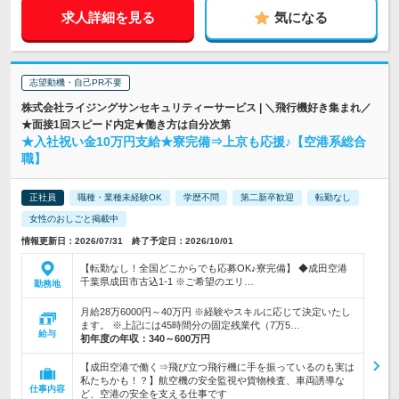
求人詳細を見る
気になる
志望動機・自己PR不要
株式会社ライジングサンセキュリティーサービス | ＼飛行機好き集まれ／
★面接1回スピード内定★働き方は自分次第
★入社祝い金10万円支給★寮完備⇒上京も応援♪【空港系総合
職】
正社員
職種・業種未経験OK
学歴不問
第二新卒歓迎
転勤なし
女性のおしごと掲載中
情報更新日：2026/07/31 終了予定日：2026/10/01
【転勤なし！全国どこからでも応募OK♪寮完備】 ◆成田空港
千葉県成田市古込1-1 ※ご希望のエリ…
勤務地
月給28万6000円～40万円 ※経験やスキルに応じて決定いたし
ます。 ※上記には45時間分の固定残業代（7万5…
給与
初年度の年収：
340～600万円
【成田空港で働く⇒飛び立つ飛行機に手を振っているのも実は
私たちかも！？】航空機の安全監視や貨物検査、車両誘導な
仕事内容
ど、空港の安全を支える仕事です