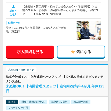
【未経験・第二新卒・初めての社会人もOK・学歴不問】入社
前のスキル一切不要！積極採用中⇒たくさんの同期と一緒にス
対象と
タート！★年収例:500万円/30歳
なる方
企業データ
設立：1973年7月／従業員数：1,600人／本社所在
地：東京都
求人詳細を見る
気になる
志望動機・自己PR不要
株式会社ボイス | 【4年連続ベースアップ中】DX化を推進するビルメンテ
ナンス会社
未経験OK！【清掃管理スタッフ】在宅可/賞与年4か月/年休125
日
正社員
職種・業種未経験OK
完全週休2日制
第二新卒歓迎
リモートワーク可