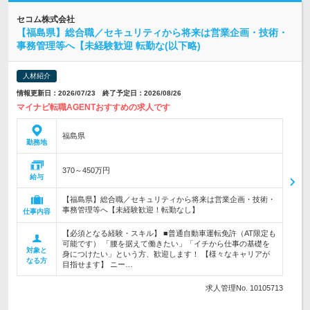
セコム株式会社
【福島県】総合職／セキュリティから将来は営業企画・技術・
事務管理等へ【未経験歓迎 転勤な(以下略)
人材紹介
情報更新日：2026/07/23 終了予定日：2026/08/26
マイナビ転職AGENTおすすめの求人です
福島県
勤務地
370～450万円
給与
【福島県】総合職／セキュリティから将来は営業企画・技術・
事務管理等へ【未経験歓迎！転勤なし】
仕事内容
【必須となる経験・スキル】 ■普通自動車運転免許（AT限定も
可能です） 「腰を据えて働きたい」「イチから仕事の基礎を
対象と
身につけたい」という方、歓迎します！ 【様々なキャリアが
なる方
目指せます】 ニー…
求人管理No. 10105713