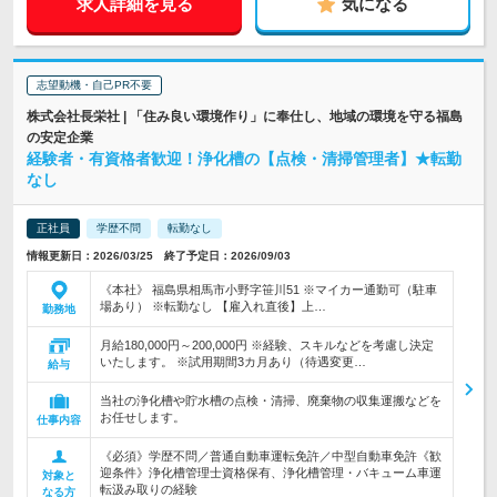
求人詳細を見る
気になる
志望動機・自己PR不要
株式会社長栄社 | 「住み良い環境作り」に奉仕し、地域の環境を守る福島
の安定企業
経験者・有資格者歓迎！浄化槽の【点検・清掃管理者】★転勤
なし
正社員
学歴不問
転勤なし
情報更新日：2026/03/25 終了予定日：2026/09/03
《本社》 福島県相馬市小野字笹川51 ※マイカー通勤可（駐車
場あり） ※転勤なし 【雇入れ直後】上…
勤務地
月給180,000円～200,000円 ※経験、スキルなどを考慮し決定
いたします。 ※試用期間3カ月あり（待遇変更…
給与
当社の浄化槽や貯水槽の点検・清掃、廃棄物の収集運搬などを
お任せします。
仕事内容
《必須》学歴不問／普通自動車運転免許／中型自動車免許《歓
迎条件》浄化槽管理士資格保有、浄化槽管理・バキューム車運
対象と
転汲み取りの経験
なる方