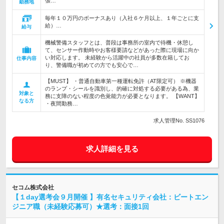
張…
勤務地
毎年１０万円のボーナスあり（入社６ケ月以上、１年ごとに支
給）…
給与
機械警備スタッフとは、普段は事務所の室内で待機・休憩し
て、センサー作動時やお客様要請などがあった際に現場に向か
い対応します。 未経験から活躍中の社員が多数在籍してお
仕事内容
り、警備職が初めての方でも安心で…
【MUST】 ・普通自動車第一種運転免許（AT限定可） ※機器
のランプ・シールを識別し、的確に対処する必要がある為、業
対象と
務に支障のない程度の色覚能力が必要となります。 【WANT】
なる方
・夜間勤務…
求人管理No. SS1076
求人詳細を見る
セコム株式会社
【１day選考会９月開催 】有名セキュリティ会社：ビートエン
ジニア職（未経験応募可）★選考：面接1回