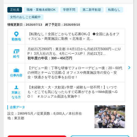
正社員
職種・業種未経験OK
学歴不問
第二新卒歓迎
転勤なし
女性のおしごと掲載中
情報更新日：2026/07/13 終了予定日：2026/09/10
【転勤なし！全国どこからでも応募OK♪】 ◆全国にあるオフ
ィスビル・商業施設に勤務 ＜北海道＞ 北…
勤務地
月給21万2900円：東京都 ※4月1日から月給23万5000円～にU
P！ 3月入社の方も、4月にベースUP！ 月給21万2…
給与
初年度の年収：
300～450万円
【デビュー前：丁寧な研修でフォロー⇒デビュー後：20～60代
の仲間とチームで活躍♪】オフィスや商業施設等の安心・安
仕事内容
全・快適さを守る仕事をお任せ！
【未経験大・大・大歓迎♪学歴・経験も一切不問！】いつで
も・どこでも気になったらすぐ応募ができる⇒Web面接へG
対象と
O！ ＃カジュアル面談も実施中！
なる方
企業データ
設立：1969年5月／従業員数：8,000人／本社所在
地：東京都