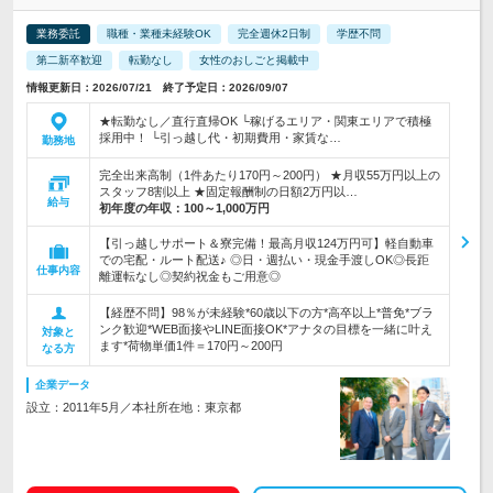
業務委託
職種・業種未経験OK
完全週休2日制
学歴不問
第二新卒歓迎
転勤なし
女性のおしごと掲載中
情報更新日：2026/07/21 終了予定日：2026/09/07
★転勤なし／直行直帰OK └稼げるエリア・関東エリアで積極
採用中！ └引っ越し代・初期費用・家賃な…
勤務地
完全出来高制（1件あたり170円～200円） ★月収55万円以上の
スタッフ8割以上 ★固定報酬制の日額2万円以…
給与
初年度の年収：
100～1,000万円
【引っ越しサポート＆寮完備！最高月収124万円可】軽自動車
での宅配・ルート配送♪ ◎日・週払い・現金手渡しOK◎長距
仕事内容
離運転なし◎契約祝金もご用意◎
【経歴不問】98％が未経験*60歳以下の方*高卒以上*普免*ブラ
ンク歓迎*WEB面接やLINE面接OK*アナタの目標を一緒に叶え
対象と
ます*荷物単価1件＝170円～200円
なる方
企業データ
設立：2011年5月／本社所在地：東京都