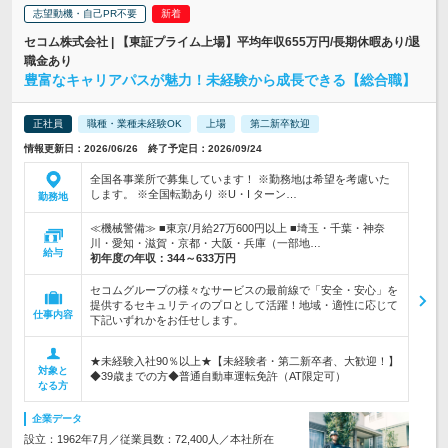
志望動機・自己PR不要
セコム株式会社 | 【東証プライム上場】平均年収655万円/長期休暇あり/退
職金あり
豊富なキャリアパスが魅力！未経験から成長できる【総合職】
正社員
職種・業種未経験OK
上場
第二新卒歓迎
情報更新日：2026/06/26 終了予定日：2026/09/24
全国各事業所で募集しています！ ※勤務地は希望を考慮いた
します。 ※全国転勤あり ※U・I ターン…
勤務地
≪機械警備≫ ■東京/月給27万600円以上 ■埼玉・千葉・神奈
川・愛知・滋賀・京都・大阪・兵庫（一部地…
給与
初年度の年収：
344～633万円
セコムグループの様々なサービスの最前線で「安全・安心」を
提供するセキュリティのプロとして活躍！地域・適性に応じて
仕事内容
下記いずれかをお任せします。
★未経験入社90％以上★【未経験者・第二新卒者、大歓迎！】
対象と
◆39歳までの方◆普通自動車運転免許（AT限定可）
なる方
企業データ
設立：1962年7月／従業員数：72,400人／本社所在