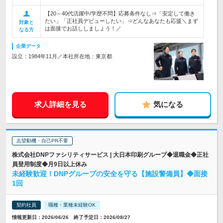
【20～40代活躍中/学歴不問】応募条件なし⇒「安定して働き
たい」「正社員デビューしたい」⇒どんなあなたも応援＼まず
対象と
は面接でお話ししましょう！／
なる方
企業データ
設立：1984年11月／本社所在地：東京都
求人詳細を見る
気になる
志望動機・自己PR不要
株式会社DNPファシリティサービス | 大日本印刷グループ◆退職金◆正社
員登用制度◆月9日以上休み
未経験歓迎！DNPグループの安全を守る【施設警備員】◆面接
1回
契約社員
職種・業種未経験OK
情報更新日：2026/06/26 終了予定日：2026/08/27