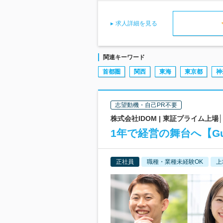
求人詳細を見る
関連キーワード
首都圏
関西
東海
東京都
神
志望動機・自己PR不要
株式会社IDOM | 東証プライム上
1年で経営の舞台へ【Gul
正社員
職種・業種未経験OK
上