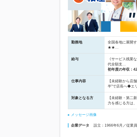
勤務地
全国各地に展開す
★★…
給与
《サービス残業な
代全額支…
初年度の年収：
4
仕事内容
【未経験から店舗
半"で店長へ◆エ
対象となる方
【未経験・第二新
力を感じる方は、
メッセージ画像
企業データ
設立：1966年6月／従業