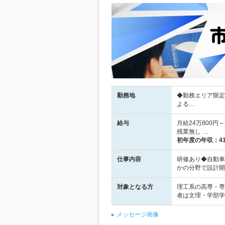
勤務地
◆勤務エリア限定
よる…
給与
月給24万800円
残業無し …
初年度の年収：
4
仕事内容
研修あり◆自動車
かの分野で設計開
対象となる方
理工系の高専・専
者は文理・学部学
メッセージ画像