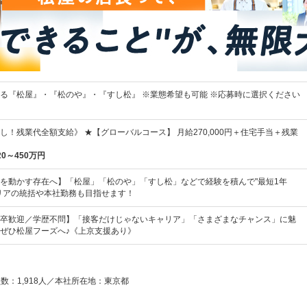
る『松屋』・『松のや』・『すし松』 ※業態希望も可能 ※応募時に選択ください
し！残業代全額支給》 ★【グローバルコース】 月給270,000円＋住宅手当＋残業
20～450万円
を動かす存在へ】「松屋」「松のや」「すし松」などで経験を積んで"最短1年
リアの統括や本社勤務も目指せます！
卒歓迎／学歴不問】「接客だけじゃないキャリア」「さまざまなチャンス」に魅
ぜひ松屋フーズへ♪《上京支援あり》
員数：1,918人／本社所在地：東京都