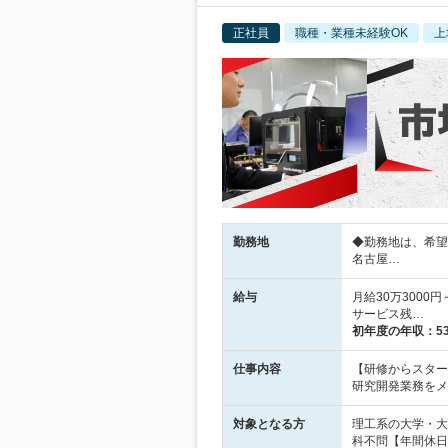
正社員
職種・業種未経験OK
上
勤務地
◆勤務地は、希望
名古屋…
給与
月給30万3000
サービス残…
初年度の年収：
5
仕事内容
【研修からスター
研究開発業務をメ
対象となる方
理工系の大学・大
科不問【年間休日