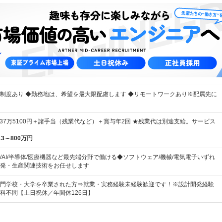
制度あり ◆勤務地は、希望を最大限配慮します ◆リモートワークあり※配属先に
～37万5100円＋諸手当（残業代など）＋賞与年2回 ★残業代は別途支給。サービス
13～800万円
/AI/半導体/医療機器など最先端分野で働ける◆ソフトウェア/機械/電気電子いずれ
発・生産関連技術をお任せします
門学校・大学を卒業された方⇒就業・実務経験未経験歓迎です！※設計開発経験
科不問【土日祝休／年間休126日】