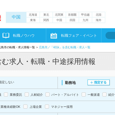
北海道
東北
北関東
首都圏
甲信越
北陸
中国
東海
関西
中国
四国
九州
海外
転職ノウハウ
転職フェア・イベント
広島市の転職・求人情報一覧
広島市／「401k」を含む転職・求人一覧
を含む求人・転職・中途採用情報
指定しない
勤務地
指定する
員
業務委託
人材紹介
パート・アルバイト
一般派遣
紹介
業種未経験OK
上場企業
マネジャー採用