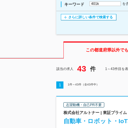
を
キーワード
さらに詳しい条件で検索する
この都道府県
以外で
43
件
該当の求人
1～43件目を
1
1
件～
43
件（全
43
件中）
志望動機・自己PR不要
株式会社アルトナー | 東証プライ
自動車・ロボット・Io