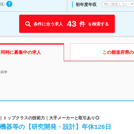
含む
特に指定しない
初年度年収
43
件
条件に合う求人
を検索する
も同時に募集中の求人
この都道府県
の
表示中
ム｜トップクラスの技術力｜大手メーカーと取引あり◎
T機器等の【研究開発・設計】年休126日