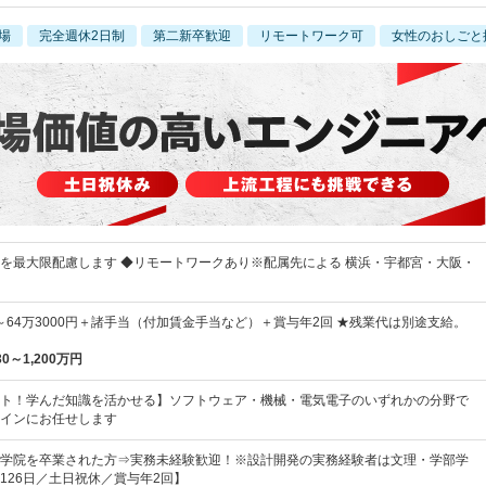
場
完全週休2日制
第二新卒歓迎
リモートワーク可
女性のおしごと
を最大限配慮します ◆リモートワークあり※配属先による 横浜・宇都宮・大阪・
円～64万3000円＋諸手当（付加賃金手当など）＋賞与年2回 ★残業代は別途支給。
30～1,200万円
ト！学んだ知識を活かせる】ソフトウェア・機械・電気電子のいずれかの分野で
インにお任せします
学院を卒業された方⇒実務未経験歓迎！※設計開発の実務経験者は文理・学部学
126日／土日祝休／賞与年2回】