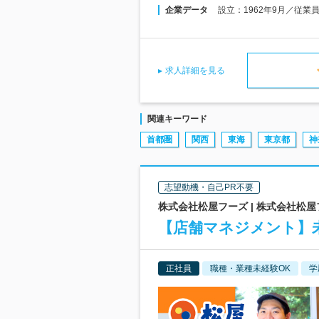
企業データ
設立：1962年9月／従業
求人詳細を見る
関連キーワード
首都圏
関西
東海
東京都
神
志望動機・自己PR不要
株式会社松屋フーズ | 株式会社松
【店舗マネジメント】未
正社員
職種・業種未経験OK
学