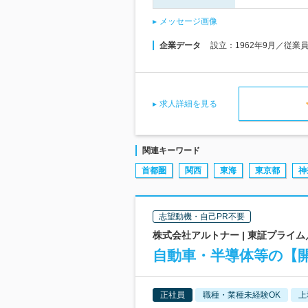
メッセージ画像
企業データ
設立：1962年9月／従業
求人詳細を見る
関連キーワード
首都圏
関西
東海
東京都
神
志望動機・自己PR不要
株式会社アルトナー | 東証プライ
自動車・半導体等の【開
正社員
職種・業種未経験OK
上