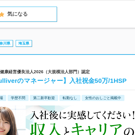
気になる
奈川県
埼玉県
場│健康経営優良法人2026（大規模法人部門）認定
liverのマネージャー】入社祝金50万/1HSP
場
学歴不問
第二新卒歓迎
転勤なし
女性のおしごと掲載中