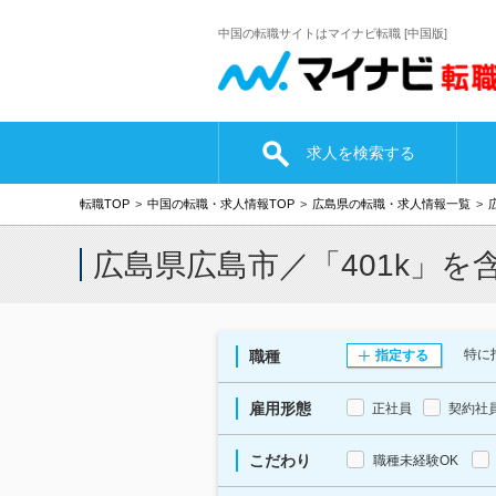
中国の転職サイトはマイナビ転職 [中国版]
求人を検索する
転職TOP
中国の転職・求人情報TOP
広島県の転職・求人情報一覧
広島県広島市／「401k」
特に
職種
指定する
雇用形態
正社員
契約社
こだわり
職種未経験OK