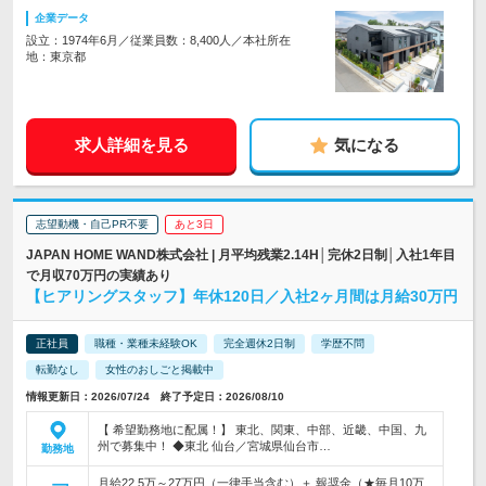
企業データ
設立：1974年6月／従業員数：8,400人／本社所在
地：東京都
求人詳細を見る
気になる
志望動機・自己PR不要
あと3日
JAPAN HOME WAND株式会社 | 月平均残業2.14H│完休2日制│入社1年目
で月収70万円の実績あり
【ヒアリングスタッフ】年休120日／入社2ヶ月間は月給30万円
正社員
職種・業種未経験OK
完全週休2日制
学歴不問
転勤なし
女性のおしごと掲載中
情報更新日：2026/07/24 終了予定日：2026/08/10
【 希望勤務地に配属！】 東北、関東、中部、近畿、中国、九
州で募集中！ ◆東北 仙台／宮城県仙台市…
勤務地
月給22.5万～27万円（一律手当含む）＋ 報奨金（★毎月10万