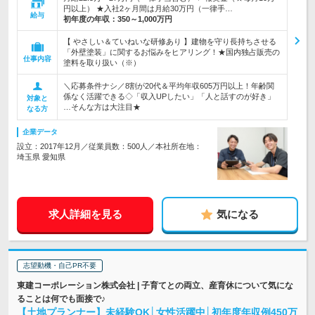
円以上） ★入社2ヶ月間は月給30万円（一律手…
給与
初年度の年収：
350～1,000万円
【 やさしい＆ていねいな研修あり 】建物を守り長持ちさせる
「外壁塗装」に関するお悩みをヒアリング！★国内独占販売の
仕事内容
塗料を取り扱い（※）
＼応募条件ナシ／8割が20代＆平均年収605万円以上！年齢関
係なく活躍できる◇「収入UPしたい」「人と話すのが好き」
対象と
…そんな方は大注目★
なる方
企業データ
設立：2017年12月／従業員数：500人／本社所在地：
埼玉県 愛知県
求人詳細を見る
気になる
志望動機・自己PR不要
東建コーポレーション株式会社 | 子育てとの両立、産育休について気にな
ることは何でも面接で♪
【土地プランナー】未経験OK│女性活躍中│初年度年収例450万