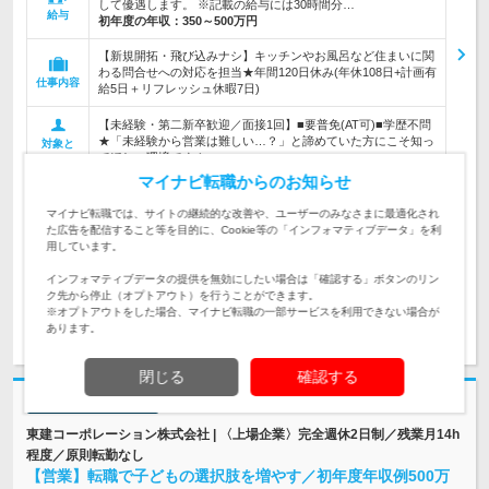
して優遇します。 ※記載の給与には30時間分…
給与
初年度の年収：
350～500万円
【新規開拓・飛び込みナシ】キッチンやお風呂など住まいに関
わる問合せへの対応を担当★年間120日休み(年休108日+計画有
仕事内容
給5日＋リフレッシュ休暇7日)
【未経験・第二新卒歓迎／面接1回】■要普免(AT可)■学歴不問
★「未経験から営業は難しい…？」と諦めていた方にこそ知っ
対象と
てほしい環境です！
なる方
マイナビ転職からのお知らせ
企業データ
マイナビ転職では、サイトの継続的な改善や、ユーザーのみなさまに最適化され
設立：2011年10月／従業員数：15人／本社所在地：
た広告を配信すること等を目的に、Cookie等の「インフォマティブデータ」を利
岡山県
用しています。
インフォマティブデータの提供を無効にしたい場合は「確認する」ボタンのリン
ク先から停止（オプトアウト）を行うことができます。
※オプトアウトをした場合、マイナビ転職の一部サービスを利用できない場合が
求人詳細を見る
気になる
あります。
閉じる
確認する
志望動機・自己PR不要
東建コーポレーション株式会社 | 〈上場企業〉完全週休2日制／残業月14h
程度／原則転勤なし
【営業】転職で子どもの選択肢を増やす／初年度年収例500万