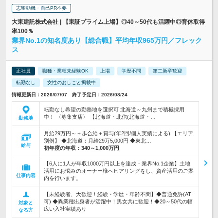
志望動機・自己PR不要
大東建託株式会社 | 【東証プライム上場】◎40～50代も活躍中◎育休取得
率100％
業界No.1の知名度あり【総合職】平均年収965万円／フレック
ス
正社員
職種・業種未経験OK
上場
学歴不問
第二新卒歓迎
転勤なし
女性のおしごと掲載中
情報更新日：2026/07/07 終了予定日：2026/08/24
転勤なし希望の勤務地を選択可 北海道～九州まで積極採用
中！ 〈募集支店〉 【北海道・北信(北海道・…
勤務地
月給29万円～＋歩合給＋賞与(年2回/個人実績による) 【エリア
別例】 ◆北海道：月給29万5,000円 ◆東北…
給与
初年度の年収：
340～1,000万円
【6人に1人が年収1000万円以上を達成・業界No.1企業】土地
活用にお悩みのオーナー様へヒアリングをし、資産活用のご案
仕事内容
内を行います。
【未経験者、大歓迎！経験・学歴・年齢不問】◆普通免許(AT
可) ◆異業種出身者が活躍中！男女共に歓迎！◆20～50代の幅
対象と
広い入社実績あり
なる方