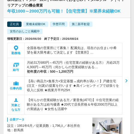
リアアップの機会豊富
年収1000～2000万円も可能！【住宅営業】※業界未経験OK
正社員
業種未経験OK
学歴不問
第二新卒歓迎
女性のおしごと掲載中
情報更新日：2026/06/30 終了予定日：2026/08/24
全国各地の営業所にて募集！ 配属先は、現在のお住まいや希
望を最大限考慮して決定します 【営業所】…
勤務地
月給31万680円～45万円（住宅営業の経験がある方） 月給25万
4,300円～45万円（何かしらの営業経験がある…
給与
初年度の年収：
500～1,200万円
【高い商品力×集客力×安定基盤→成約率が高い！】戸建住宅
(注文・分譲)の提案を行います ★高インセンティブで頑張りを
仕事内容
収入に反映 ★残業月平均25H
【何らかの営業経験がある方／要普免(AT可)】※住宅営業の経
験がある方は給与優遇 ★20代で店長昇格＆年収2000万円以上
対象と
の実績あり ★女性も活躍中
なる方
企業データ
設立：1951年6月／従業員数：1,796人／本社所在
地：群馬県