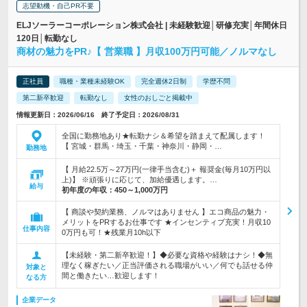
志望動機・自己PR不要
ELJソーラーコーポレーション株式会社 | 未経験歓迎│研修充実│年間休日
120日│転勤なし
商材の魅力をPR♪【 営業職 】月収100万円可能／ノルマなし
正社員
職種・業種未経験OK
完全週休2日制
学歴不問
第二新卒歓迎
転勤なし
女性のおしごと掲載中
情報更新日：2026/06/16 終了予定日：2026/08/31
全国に勤務地あり★転勤ナシ＆希望を踏まえて配属します！
【 宮城・群馬・埼玉・千葉・神奈川・静岡・…
勤務地
【 月給22.5万～27万円(一律手当含む)＋ 報奨金(毎月10万円以
上)】 ※頑張りに応じて、加給優遇します。…
給与
初年度の年収：
450～1,000万円
【 商談や契約業務、ノルマはありません 】エコ商品の魅力・
メリットをPRするお仕事です ★インセンティブ充実！月収10
仕事内容
0万円も可！★残業月10h以下
【未経験・第二新卒歓迎！】◆必要な資格や経験はナシ！◆無
理なく稼ぎたい／正当評価される職場がいい／何でも話せる仲
対象と
間と働きたい…歓迎します！
なる方
企業データ