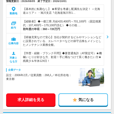
情報更新日：2026/08/05 終了予定日：2026/10/01
【基本的に転勤なし】 ★希望を考慮し配属先を決定！ ＜北海
道エリア＞ ・旭川支店 └北海道旭川市1…
勤務地
【経験者】 ◆一都三県 月給420,400円～701,100円 （固定残業
代：107,400円～179,100円含む） ◆その他 …
給与
初年度の年収：
360～720万円
【研修充実なので安心】当社が契約するビルやマンションなど
に設置されている、エレベーターなどの保守点検をメインとし
仕事内容
たメンテナンス業務全般。
【学歴・経験・ブランク不問】◆要普通免許（AT限定可）★機
械いじりが好きな方、歓迎！手に職をつけて長く働きたい方★
対象と
残業少＆年休124日！
なる方
企業データ
設立：2006年2月／従業員数：268人／本社所在地：
東京都
求人詳細を見る
気になる