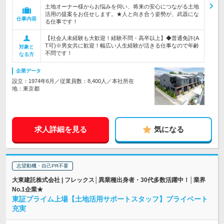
土地オーナー様からお悩みを伺い、将来の安心につながる土地
活用の提案をお任せします。★人と向き合う姿勢が、武器にな
仕事内容
る仕事です！
【社会人未経験も大歓迎！経験不問・高卒以上】◆普通免許(A
T可)※男女共に歓迎！幅広い人生経験が活きる仕事なので年齢
対象と
不問です！
なる方
企業データ
設立：1974年6月／従業員数：8,400人／本社所在
地：東京都
求人詳細を見る
気になる
志望動機・自己PR不要
大東建託株式会社 | フレックス│異業種出身者・30代多数活躍中！│業界
No.1企業★
東証プライム上場【土地活用サポートスタッフ】プライベート
充実