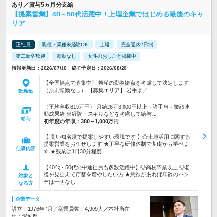
あり／賞与5ヵ月分支給
【提案営業】40～50代活躍中！上場企業ではじめる最後のキャ
リア
正社員
職種・業種未経験OK
上場
完全週休2日制
第二新卒歓迎
転勤なし
女性のおしごと掲載中
情報更新日：2026/07/10 終了予定日：2026/08/20
【全国拠点で募集中】 希望の勤務拠点を考慮して決定します
（原則転勤なし） 【募集エリア】 岩手県／…
勤務地
〈平均年収819万円〉 月給26万3,000円以上＋諸手当＋業績連
動成果給 ※経験・スキルなどを考慮して給与…
給与
初年度の年収：
380～1,000万円
【 高い知名度で提案しやすい環境です 】◎土地活用に関する
提案営業をお任せします ★丁寧な研修体制で基礎から学べま
仕事内容
す ★残業は1日30分程度
【40代・50代の中途社員も多数活躍中】◎高校卒業以上 ◎老
後を見据えて貯蓄を増やしたい方 ★意欲があれば年齢のハン
対象と
デは一切なし
なる方
企業データ
設立：1976年7月／従業員数：4,909人／本社所在
地：愛知県