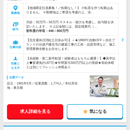
【地域限定社員募集！／転勤なし！】 ※転居を伴う転勤はあ
りません。 ※勤務地はご希望を考慮の上、決…
勤務地
月給：30万円～56万円 ※スキル・能力を考慮し、給与額を決
定いたします。 ※上記金額には、固定残業代（…
給与
初年度の年収：
446～800万円
【完全週休2日制(土日休み可)】＜★18時PC自動OFF＞自社ブ
ランドの分譲戸建住宅の建築工事の工程・品質管理など、施工
仕事内容
管理業務全般をお任せします。
【未経験・第二新卒歓迎！経験者はもちろん優遇！】◆高卒以
上◆普通免許(AT可)★年間賞与300万円以上の実績★有給休暇
対象と
とは別にリフレッシュ休暇あり
なる方
企業データ
設立：1981年5月／従業員数：1,774人／本社所在
地：東京都
求人詳細を見る
気になる