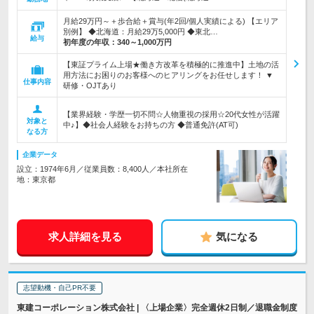
月給29万円～＋歩合給＋賞与(年2回/個人実績による) 【エリア
別例】 ◆北海道：月給29万5,000円 ◆東北…
給与
初年度の年収：
340～1,000万円
【東証プライム上場★働き方改革を積極的に推進中】土地の活
用方法にお困りのお客様へのヒアリングをお任せします！ ▼
仕事内容
研修・OJTあり
【業界経験・学歴一切不問☆人物重視の採用☆20代女性が活躍
対象と
中♪】◆社会人経験をお持ちの方 ◆普通免許(AT可)
なる方
企業データ
設立：1974年6月／従業員数：8,400人／本社所在
地：東京都
求人詳細を見る
気になる
志望動機・自己PR不要
東建コーポレーション株式会社 | 〈上場企業〉完全週休2日制／退職金制度