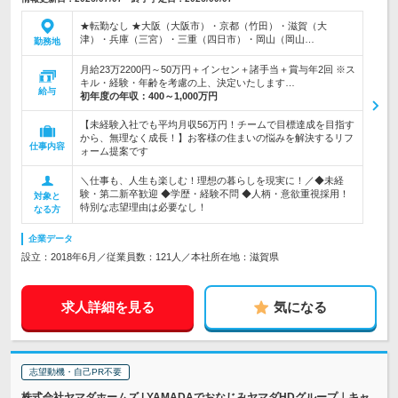
★転勤なし ★大阪（大阪市）・京都（竹田）・滋賀（大
津）・兵庫（三宮）・三重（四日市）・岡山（岡山…
勤務地
月給23万2200円～50万円＋インセン＋諸手当＋賞与年2回 ※ス
キル・経験・年齢を考慮の上、決定いたします…
給与
初年度の年収：
400～1,000万円
【未経験入社でも平均月収56万円！チームで目標達成を目指す
から、無理なく成長！】お客様の住まいの悩みを解決するリフ
仕事内容
ォーム提案です
＼仕事も、人生も楽しむ！理想の暮らしを現実に！／◆未経
験・第二新卒歓迎 ◆学歴・経験不問 ◆人柄・意欲重視採用！
対象と
特別な志望理由は必要なし！
なる方
企業データ
設立：2018年6月／従業員数：121人／本社所在地：滋賀県
求人詳細を見る
気になる
志望動機・自己PR不要
株式会社ヤマダホームズ | YAMADAでおなじみヤマダHDグループ｜キャ