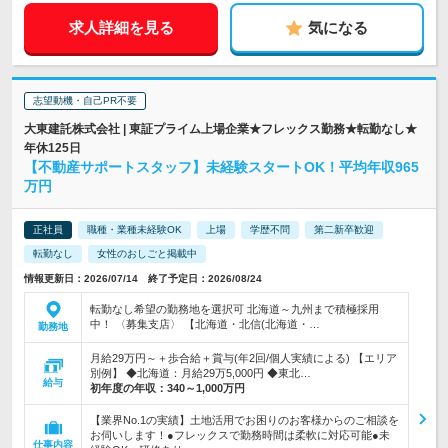
求人詳細を見る
気になる
志望動機・自己PR不要
大東建託株式会社 | 東証プライム上場企業★フレックス勤務★転勤なし★
年休125日
【不動産サポートスタッフ】未経験スタートOK！平均年収965
万円
正社員
職種・業種未経験OK
上場
学歴不問
第二新卒歓迎
転勤なし
女性のおしごと掲載中
情報更新日：2026/07/14 終了予定日：2026/08/24
転勤なし希望の勤務地を選択可 北海道～九州まで積極採用
中！ 〈募集支店〉 【北海道・北信(北海道・…
勤務地
月給29万円～＋歩合給＋賞与(年2回/個人実績による) 【エリア
別例】 ◆北海道：月給29万5,000円 ◆東北…
給与
初年度の年収：
340～1,000万円
【業界No.1の実績】土地活用でお困りのお客様からのご相談を
お伺いします！●フレックスで勤務時間は柔軟に対応可能●未
仕事内容