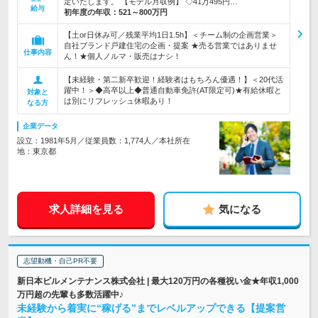
定いたします。 【モデル月収例】 ◇41万495円…
給与
初年度の年収：
521～800万円
【土or日休み可／残業平均1日1.5h】＜チーム制の企画営業＞
自社ブランド戸建住宅の企画・提案 ★売る営業ではありませ
仕事内容
ん！★個人ノルマ・販売はナシ！
【未経験・第二新卒歓迎！経験者はもちろん優遇！】＜20代活
躍中！＞◆高卒以上◆普通自動車免許(AT限定可)★有給休暇と
対象と
は別にリフレッシュ休暇あり！
なる方
企業データ
設立：1981年5月／従業員数：1,774人／本社所在
地：東京都
求人詳細を見る
気になる
志望動機・自己PR不要
新日本ビルメンテナンス株式会社 | 最大120万円の各種祝い金★年収1,000
万円超の先輩も多数活躍中♪
未経験から着実に“稼げる”までレベルアップできる【提案営