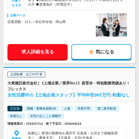
対象と
の方 ◆普通免許（AT限定可）
なる方
企業データ
従業員数：12人／本社所在地：岡山県
求人詳細を見る
気になる
志望動機・自己PR不要
大東建託株式会社 | 《上場企業／業界No.1》産育休・時短勤務実績あり！
フレックス
女性活躍中の【土地企画スタッフ】平均年収965万円♪転勤なし
正社員
職種・業種未経験OK
上場
学歴不問
第二新卒歓迎
転勤なし
女性のおしごと掲載中
情報更新日：2026/07/14 終了予定日：2026/08/24
転勤なし希望の勤務地を選択可 北海道～九州まで積極採用
中！ 〈募集支店〉 【北海道・北信(北海道・…
勤務地