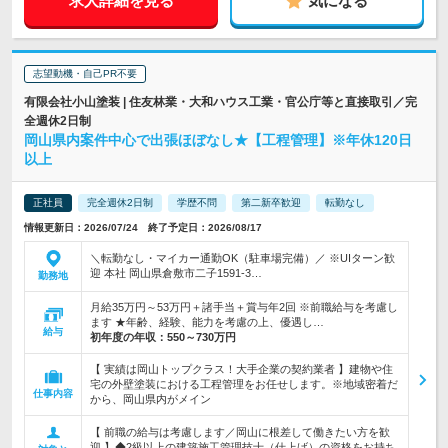
求人詳細を見る
気になる
志望動機・自己PR不要
有限会社小山塗装 | 住友林業・大和ハウス工業・官公庁等と直接取引／完
全週休2日制
岡山県内案件中心で出張ほぼなし★【工程管理】※年休120日
以上
正社員
完全週休2日制
学歴不問
第二新卒歓迎
転勤なし
情報更新日：2026/07/24 終了予定日：2026/08/17
＼転勤なし・マイカー通勤OK（駐車場完備）／ ※UIターン歓
迎 本社 岡山県倉敷市二子1591-3…
勤務地
月給35万円～53万円＋諸手当＋賞与年2回 ※前職給与を考慮し
ます ★年齢、経験、能力を考慮の上、優遇し…
給与
初年度の年収：
550～730万円
【 実績は岡山トップクラス！大手企業の契約業者 】建物や住
宅の外壁塗装における工程管理をお任せします。※地域密着だ
仕事内容
から、岡山県内がメイン
【 前職の給与は考慮します／岡山に根差して働きたい方を歓
迎 】◆2級以上の建築施工管理技士（仕上げ）の資格をお持ち