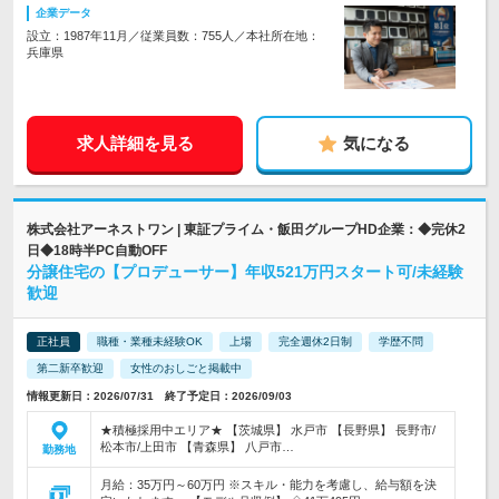
企業データ
設立：1987年11月／従業員数：755人／本社所在地：
兵庫県
求人詳細を見る
気になる
株式会社アーネストワン | 東証プライム・飯田グループHD企業：◆完休2
日◆18時半PC自動OFF
分譲住宅の【プロデューサー】年収521万円スタート可/未経験
歓迎
正社員
職種・業種未経験OK
上場
完全週休2日制
学歴不問
第二新卒歓迎
女性のおしごと掲載中
情報更新日：2026/07/31 終了予定日：2026/09/03
★積極採用中エリア★ 【茨城県】 水戸市 【長野県】 長野市/
松本市/上田市 【青森県】 八戸市…
勤務地
月給：35万円～60万円 ※スキル・能力を考慮し、給与額を決