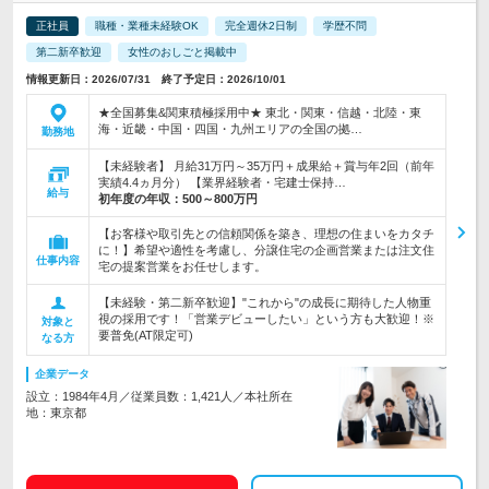
正社員
職種・業種未経験OK
完全週休2日制
学歴不問
第二新卒歓迎
女性のおしごと掲載中
情報更新日：2026/07/31 終了予定日：2026/10/01
★全国募集&関東積極採用中★ 東北・関東・信越・北陸・東
海・近畿・中国・四国・九州エリアの全国の拠…
勤務地
【未経験者】 月給31万円～35万円＋成果給＋賞与年2回（前年
実績4.4ヵ月分） 【業界経験者・宅建士保持…
給与
初年度の年収：
500～800万円
【お客様や取引先との信頼関係を築き、理想の住まいをカタチ
に！】希望や適性を考慮し、分譲住宅の企画営業または注文住
仕事内容
宅の提案営業をお任せします。
【未経験・第二新卒歓迎】"これから"の成長に期待した人物重
視の採用です！「営業デビューしたい」という方も大歓迎！※
対象と
要普免(AT限定可)
なる方
企業データ
設立：1984年4月／従業員数：1,421人／本社所在
地：東京都