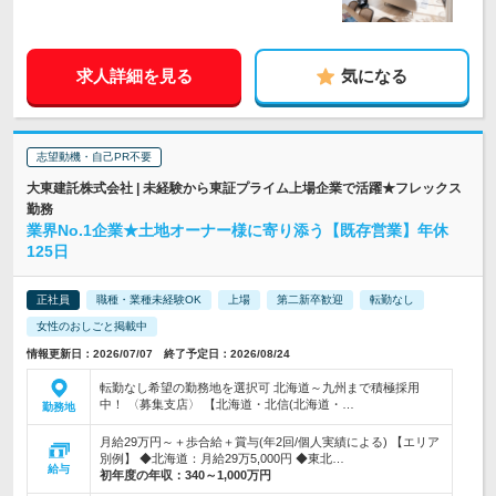
求人詳細を見る
気になる
志望動機・自己PR不要
大東建託株式会社 | 未経験から東証プライム上場企業で活躍★フレックス
勤務
業界No.1企業★土地オーナー様に寄り添う【既存営業】年休
125日
正社員
職種・業種未経験OK
上場
第二新卒歓迎
転勤なし
女性のおしごと掲載中
情報更新日：2026/07/07 終了予定日：2026/08/24
転勤なし希望の勤務地を選択可 北海道～九州まで積極採用
中！ 〈募集支店〉 【北海道・北信(北海道・…
勤務地
月給29万円～＋歩合給＋賞与(年2回/個人実績による) 【エリア
別例】 ◆北海道：月給29万5,000円 ◆東北…
給与
初年度の年収：
340～1,000万円