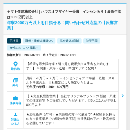
ヤマト住建株式会社 | ハウスオブザイヤー受賞｜インセンあり！最高年収
は3060万円以上
年収2000万円以上を目指せる！問い合わせ対応型の【反響営
業】
正社員
職種・業種未経験OK
完全週休2日制
学歴不問
女性のおしごと掲載中
情報更新日：2026/07/31 終了予定日：2026/10/01
【希望を最大限考慮！引っ越し費用負担＆手当も支給しま
す！】 ※関東・東海・近畿・中国エリアに配属！…
勤務地
月給：26万円～50万円 ＋インセンティブ ※年齢・経験・スキ
ルを考慮の上、当社規定により決定いたしま…
給与
初年度の年収：
400～800万円
【 ★完全反響型営業 】 当社オリジナルブランドの 新築一戸建
ての注文住宅 をご提案していただきます。◎5人に1人が年収1,
仕事内容
000円以上
★運転免許（AT可）★未経験の方⇒40歳まで* ★経験をお持ち
の方⇒住宅業界での経験(年数不問) ※世代別の平均・最高年収
対象と
を公開しています！
なる方