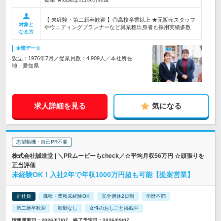
【 未経験・第二新卒歓迎 】◎高校卒業以上 ★元販売スタッフ
対象と
やウェディングプランナーなど異業種出身者も採用実績多数
なる方
企業データ
設立：1976年7月／従業員数：4,909人／本社所在
地：愛知県
求人詳細を見る
気になる
志望動機・自己PR不要
株式会社誠進堂 | ＼PRムービーもcheck／☆平均月収56万円 ☆頑張りを
正当評価
未経験OK！入社2年で年収1000万円超も可能【提案営業】
正社員
職種・業種未経験OK
完全週休2日制
学歴不問
第二新卒歓迎
転勤なし
女性のおしごと掲載中
情報更新日：2026/07/07 終了予定日：2026/09/07