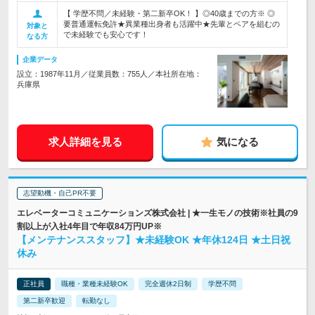
【 学歴不問／未経験・第二新卒OK！ 】◎40歳までの方※ ◎
要普通運転免許★異業種出身者も活躍中★先輩とペアを組むの
対象と
で未経験でも安心です！
なる方
企業データ
設立：1987年11月／従業員数：755人／本社所在地：
兵庫県
求人詳細を見る
気になる
志望動機・自己PR不要
エレベーターコミュニケーションズ株式会社 | ★一生モノの技術※社員の9
割以上が入社4年目で年収84万円UP※
【メンテナンススタッフ】★未経験OK ★年休124日 ★土日祝
休み
正社員
職種・業種未経験OK
完全週休2日制
学歴不問
第二新卒歓迎
転勤なし