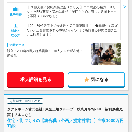
【 研修充実／契約業務はありません 】エコ商品の魅力・メリ
ットをPR♪商談・契約は別担当が行うため、難しい営業トーク
仕事内容
は不要（ノルマなし）
【20～30代活躍中／未経験・第二新卒歓迎！】◆無理なく稼ぎ
たい／正当評価される職場がいい／何でも話せる仲間と働きた
対象と
い…歓迎します！
なる方
企業データ
設立：2000年9月／従業員数：570人／本社所在地：
愛知県
求人詳細を見る
気になる
志望動機・自己PR不要
タクトホーム株式会社 | 東証上場グループ｜残業月平均20H｜福利厚生充
実｜ノルマなし
住宅・街づくりの【総合職（企画／提案営業）】年収1000万円
可能