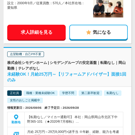
設立：2000年9月／従業員数：570人／本社所在地：
愛知県
求人詳細を見る
気になる
志望動機・自己PR不要
株式会社シモデンホーム | シモデングループの安定基盤｜転勤なし｜岡山
勤務｜テレアポなし
未経験OK！月給25万円～【リフォームアドバイザー】面接1回
のみ
正社員
職種・業種未経験OK
学歴不問
第二新卒歓迎
転勤なし
女性のおしごと掲載中
情報更新日：2026/08/06 終了予定日：2026/09/28
【転勤なし／マイカー通勤可】 本社：岡山県岡山市北区下中
野365-101 （★2020年7月移転）…
勤務地
月給 25万円～29万8,000円+諸手当 ※年齢、経験、能力を考慮