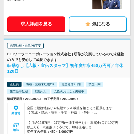
求人詳細を見る
気になる
志望動機・自己PR不要
ELJソーラーコーポレーション株式会社 | 研修が充実しているので未経験
の方でも安心して成長できます
転勤なし【広報・宣伝スタッフ】初年度年収450万円可／年休
120日
正社員
職種・業種未経験OK
完全週休2日制
学歴不問
第二新卒歓迎
転勤なし
女性のおしごと掲載中
情報更新日：2026/06/23 終了予定日：2026/09/07
全国に勤務地あり★転勤ナシ＆希望を踏まえて配属します！
【 宮城・群馬・埼玉・千葉・神奈川・静岡・…
勤務地
【 月給22.5万円～27万円(一律手当含む)＋ 報奨金(毎月10万円
以上可)】 ※頑張りに応じて、加給優遇しま…
給与
初年度の年収：
450～1,000万円