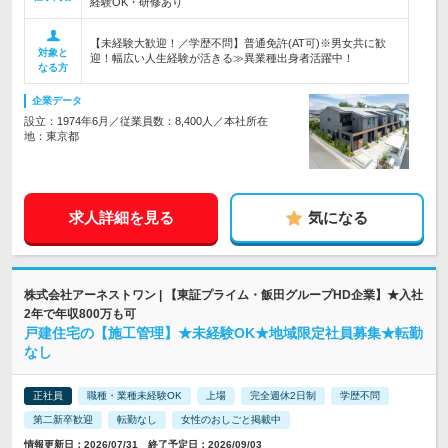
経験OK・研修あり
【未経験大歓迎！／学歴不問】普通免許(AT可)※男女共に歓
対象と
迎！幅広い人生経験が活きる≫異業種出身者活躍中！
なる方
企業データ
設立：1974年6月／従業員数：8,400人／本社所在
地：東京都
求人詳細を見る
気になる
株式会社アーネストワン | 【東証プライム・飯田グループHD企業】★入社
2年で年収800万も可
戸建住宅の【施工管理】★未経験OK★地域限定社員募集★転勤
なし
正社員
職種・業種未経験OK
上場
完全週休2日制
学歴不問
第二新卒歓迎
転勤なし
女性のおしごと掲載中
情報更新日：2026/07/31 終了予定日：2026/09/03