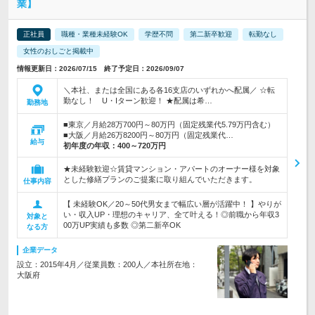
業】
正社員
職種・業種未経験OK
学歴不問
第二新卒歓迎
転勤なし
女性のおしごと掲載中
情報更新日：2026/07/15 終了予定日：2026/09/07
＼本社、または全国にある各16支店のいずれかへ配属／ ☆転
勤なし！ U・Iターン歓迎！ ★配属は希…
勤務地
■東京／月給28万700円～80万円（固定残業代5.79万円含む）
■大阪／月給26万8200円～80万円（固定残業代…
給与
初年度の年収：
400～720万円
★未経験歓迎☆賃貸マンション・アパートのオーナー様を対象
とした修繕プランのご提案に取り組んでいただきます。
仕事内容
【 未経験OK／20～50代男女まで幅広い層が活躍中！ 】やりが
い・収入UP・理想のキャリア、全て叶える！◎前職から年収3
対象と
00万UP実績も多数 ◎第二新卒OK
なる方
企業データ
設立：2015年4月／従業員数：200人／本社所在地：
大阪府