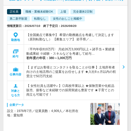
正社員
職種・業種未経験OK
上場
完全週休2日制
第二新卒歓迎
転勤なし
女性のおしごと掲載中
情報更新日：2026/07/10 終了予定日：2026/08/20
【全国拠点で募集中】 希望の勤務拠点を考慮して決定します
（原則転勤なし） 【募集エリア】 岩手県／…
勤務地
〈平均年収819万円〉 月給26万3,000円以上＋諸手当＋業績連
動成果給 ※経験・スキルなどを考慮して給与…
給与
初年度の年収：
380～1,000万円
【 まずはお客様とコンタクトを取ることが仕事 】土地所有者
向けの土地活用のご提案をお任せします ★入社8ヵ月以内の初
仕事内容
受注で50万円支給
【 女性社員も活躍中♪ 】◎高校卒業以上 ★保険営業や化粧品
販売、接客など未経験での採用実績も豊富です ★子育てとの
対象と
両立も可能です！
なる方
企業データ
設立：1976年7月／従業員数：4,909人／本社所在
地：愛知県