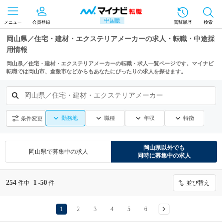
中国版
メニュー
会員登録
閲覧履歴
検索
岡山県／住宅・建材・エクステリアメーカーの求人・転職・中途採
用情報
岡山県／住宅・建材・エクステリアメーカーの転職・求人一覧ページです。マイナビ
転職では岡山市、倉敷市などからもあなたにぴったりの求人を探せます。
岡山県／住宅・建材・エクステリアメーカー
勤務地
職種
年収
特徴
条件変更
岡山県
以外でも
岡山県
で募集中の求人
同時に募集中の求人
254
1
50
件中
-
件
並び替え
1
2
3
4
5
6