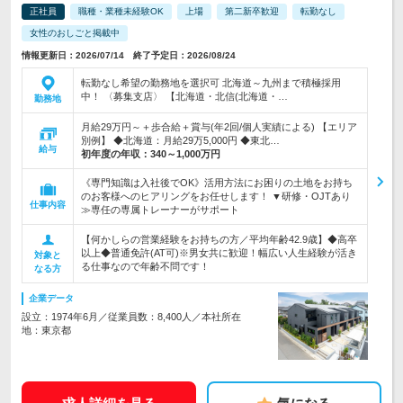
正社員
職種・業種未経験OK
上場
第二新卒歓迎
転勤なし
女性のおしごと掲載中
情報更新日：2026/07/14 終了予定日：2026/08/24
転勤なし希望の勤務地を選択可 北海道～九州まで積極採用
中！ 〈募集支店〉 【北海道・北信(北海道・…
勤務地
月給29万円～＋歩合給＋賞与(年2回/個人実績による) 【エリア
別例】 ◆北海道：月給29万5,000円 ◆東北…
給与
初年度の年収：
340～1,000万円
《専門知識は入社後でOK》活用方法にお困りの土地をお持ち
のお客様へのヒアリングをお任せします！ ▼研修・OJTあり
仕事内容
≫専任の専属トレーナーがサポート
【何かしらの営業経験をお持ちの方／平均年齢42.9歳】◆高卒
以上◆普通免許(AT可)※男女共に歓迎！幅広い人生経験が活き
対象と
る仕事なので年齢不問です！
なる方
企業データ
設立：1974年6月／従業員数：8,400人／本社所在
地：東京都