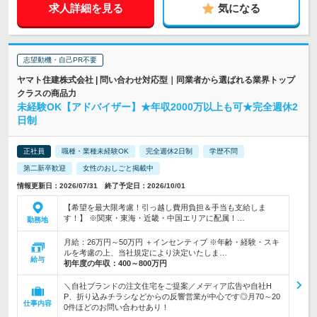
求人詳細を見る
気になる
志望動機・自己PR不要
ヤマト住建株式会社 | 問い合わせ対応型｜同業者から選ばれる業界トップ
クラスの商品力
未経験OK【アドバイザー】★年収2000万以上も可★完全週休2
日制
正社員
職種・業種未経験OK
完全週休2日制
学歴不問
第二新卒歓迎
女性のおしごと掲載中
情報更新日：2026/07/31 終了予定日：2026/10/01
【希望を最大限考慮！引っ越し費用負担＆手当も支給しま
す！】 ※関東・東海・近畿・中国エリアに配属！…
勤務地
月給：26万円～50万円 ＋インセンティブ ※年齢・経験・スキ
ルを考慮の上、当社規定により決定いたしま…
給与
初年度の年収：
400～800万円
＼自社ブランドの注文住宅をご提案／メディア広告や自社H
P、折り込みチラシなどからの反響営業が中心です◎月70～20
仕事内容
0件ほどのお問い合わせあり！