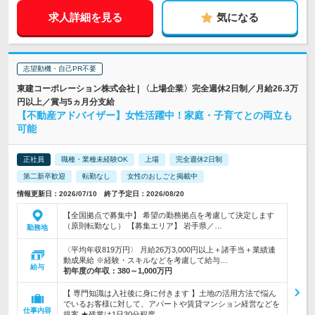
求人詳細を見る
気になる
志望動機・自己PR不要
東建コーポレーション株式会社 | 〈上場企業〉完全週休2日制／月給26.3万
円以上／賞与5ヵ月分支給
【不動産アドバイザー】女性活躍中！家庭・子育てとの両立も
可能
正社員
職種・業種未経験OK
上場
完全週休2日制
第二新卒歓迎
転勤なし
女性のおしごと掲載中
情報更新日：2026/07/10 終了予定日：2026/08/20
【全国拠点で募集中】 希望の勤務拠点を考慮して決定します
（原則転勤なし） 【募集エリア】 岩手県／…
勤務地
〈平均年収819万円〉 月給26万3,000円以上＋諸手当＋業績連
動成果給 ※経験・スキルなどを考慮して給与…
給与
初年度の年収：
380～1,000万円
【 専門知識は入社後に身に付きます 】土地の活用方法で悩ん
でいるお客様に対して、アパートや賃貸マンション経営などを
仕事内容
提案 ★残業は1日30分程度