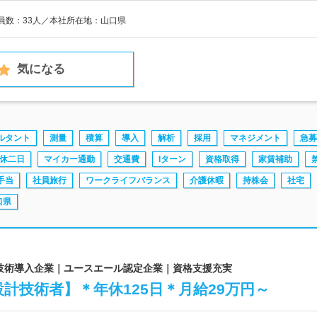
業員数：33人／本社所在地：山口県
気になる
ルタント
測量
積算
導入
解析
採用
マネジメント
急募
休二日
マイカー通勤
交通費
Iターン
資格取得
家賃補助
手当
社員旅行
ワークライフバランス
介護休暇
持株会
社宅
口県
先進技術導入企業｜ユースエール認定企業｜資格支援充実
計技術者】＊年休125日＊月給29万円～