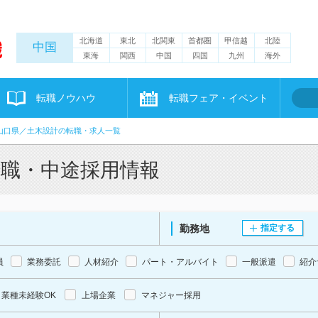
北海道
東北
北関東
首都圏
甲信越
北陸
中国
東海
関西
中国
四国
九州
海外
転職ノウハウ
転職フェア・イベント
山口県／土木設計の転職・求人一覧
転職・中途採用情報
勤務地
指定する
員
業務委託
人材紹介
パート・アルバイト
一般派遣
紹介
業種未経験OK
上場企業
マネジャー採用