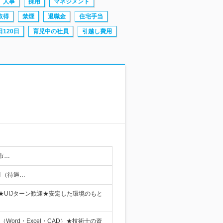
人事
採用
マネジメント
取得
禁煙
退職金
住宅手当
120日
育児中の社員
引越し費用
市…
月（待遇…
UIJターン歓迎★安定した環境のもと
rd・Excel・CAD）★技術士の資