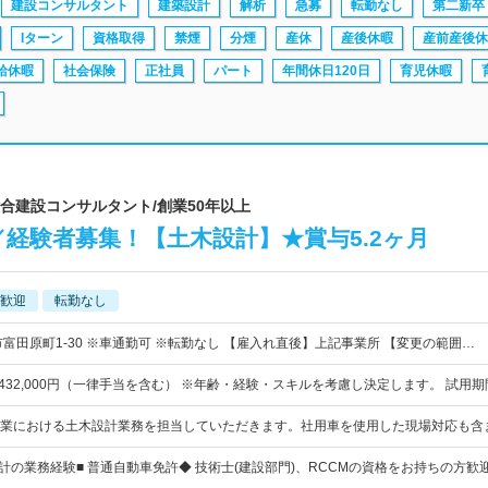
建設コンサルタント
建築設計
解析
急募
転勤なし
第二新卒
Iターン
資格取得
禁煙
分煙
産休
産後休暇
産前産後休
給休暇
社会保険
正社員
パート
年間休日120日
育児休暇
総合建設コンサルタント/創業50年以上
経験者募集！【土木設計】★賞与5.2ヶ月
歓迎
転勤なし
富田原町1-30 ※車通勤可 ※転勤なし 【雇入れ直後】上記事業所 【変更の範囲…
00円~432,000円（一律手当を含む） ※年齢・経験・スキルを考慮し決定します。 試用期間
業における土木設計業務を担当していただきます。社用車を使用した現場対応も含
設計の業務経験■ 普通自動車免許◆ 技術士(建設部門)、RCCMの資格をお持ちの方歓