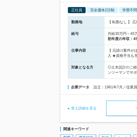
正社員
完全週休2日制
学歴不問
勤務地
【 転勤なし 】 
給与
月給30万円～4
初年度の年収：
4
仕事内容
【 元請け案件が
入 ★資格手当も充
対象となる方
◎土木設計のご経
ンツーマンでサポ
企業データ
設立：1961年7月／従業
求人詳細を見る
関連キーワード