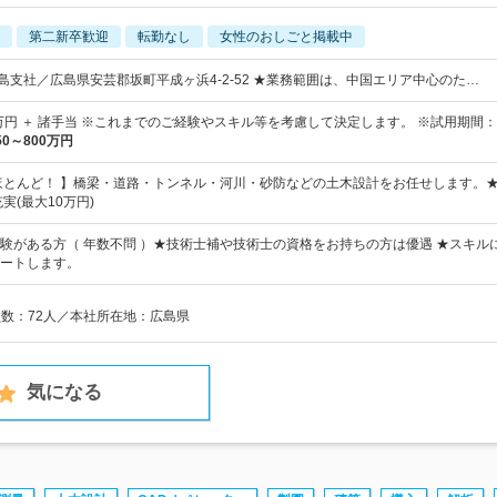
第二新卒歓迎
転勤なし
女性のおしごと掲載中
広島支社／広島県安芸郡坂町平成ヶ浜4-2-52 ★業務範囲は、中国エリア中心のた…
5万円 ＋ 諸手当 ※これまでのご経験やスキル等を考慮して決定します。 ※試用期間：
50～800万円
ほとんど！ 】橋梁・道路・トンネル・河川・砂防などの土木設計をお任せします。
実(最大10万円)
験がある方（ 年数不問 ）★技術士補や技術士の資格をお持ちの方は優遇 ★スキル
ートします。
員数：72人／本社所在地：広島県
気になる