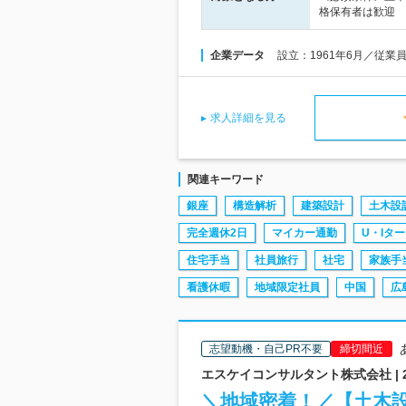
格保有者は歓迎
企業データ
設立：1961年6月／従業
求人詳細を見る
関連キーワード
銀座
構造解析
建築設計
土木設
完全週休2日
マイカー通勤
U・Iタ
住宅手当
社員旅行
社宅
家族手
看護休暇
地域限定社員
中国
広
志望動機・自己PR不要
締切間近
エスケイコンサルタント株式会社 |
＼地域密着！／【土木設