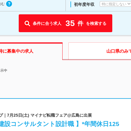
含む
特に指定しない
初年度年収
35
件
条件に合う求人
を検索する
時に募集中の求人
山口県
のみ
表示中
プ｜7月25日(土) マイナビ転職フェア@広島に出展
建設コンサルタント設計職 】*年間休日125