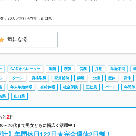
員数：80人／本社所在地：山口県
気になる
計
CADオペレーター
製図
積算
労務
採用
学歴不問
ーン
Iターン
資格取得
家賃補助
禁煙
分煙
産休
育休
当
年末年始休暇
有給休暇
社会保険
正社員
パート
年間休
島県
山口県
2
あと
日
 20～70代まで男女ともに幅広く活躍中！
計】年間休日122日★完全週休2日制！