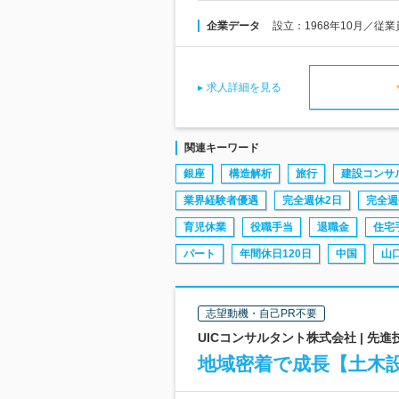
企業データ
設立：1968年10月／従
求人詳細を見る
関連キーワード
銀座
構造解析
旅行
建設コンサ
業界経験者優遇
完全週休2日
完全週
育児休業
役職手当
退職金
住宅
パート
年間休日120日
中国
山
志望動機・自己PR不要
UICコンサルタント株式会社 | 
地域密着で成長【土木設