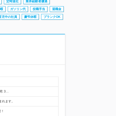
定時退社
業界経験者優遇
暇
ガソリン代
役職手当
退職金
育児中の社員
慶弔休暇
ブランクOK
: 3…
まれます。
迎！