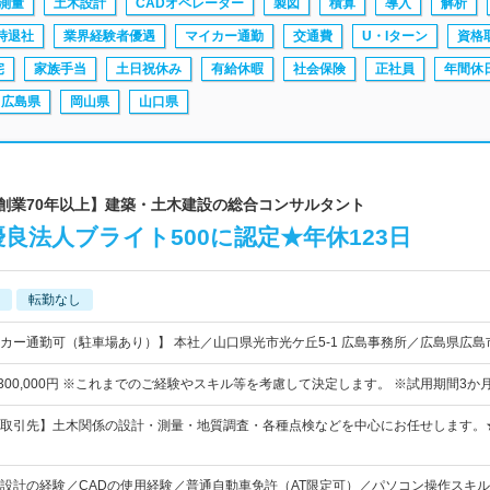
測量
土木設計
CADオペレーター
製図
積算
導入
解析
時退社
業界経験者優遇
マイカー通勤
交通費
U・Iターン
資格
宅
家族手当
土日祝休み
有給休暇
社会保険
正社員
年間休日
広島県
岡山県
山口県
【創業70年以上】建築・土木建設の総合コンサルタント
良法人ブライト500に認定★年休123日
転勤なし
カー通勤可（駐車場あり）】 本社／山口県光市光ケ丘5-1 広島事務所／広島県広島
円～300,000円 ※これまでのご経験やスキル等を考慮して決定します。 ※試用期間3か
取引先】土木関係の設計・測量・地質調査・各種点検などを中心にお任せします。★
設計の経験／CADの使用経験／普通自動車免許（AT限定可）／パソコン操作スキル（Wo