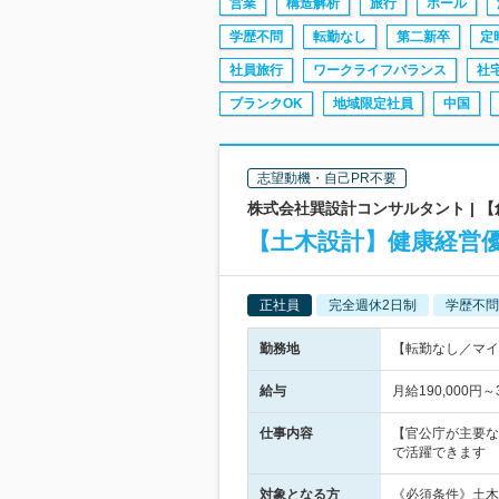
営業
構造解析
旅行
ホール
学歴不問
転勤なし
第二新卒
定
社員旅行
ワークライフバランス
社
ブランクOK
地域限定社員
中国
志望動機・自己PR不要
株式会社巽設計コンサルタント | 
【土木設計】健康経営優
正社員
完全週休2日制
学歴不問
勤務地
【転勤なし／マイ
給与
月給190,000
仕事内容
【官公庁が主要な
で活躍できます
対象となる方
《必須条件》土木