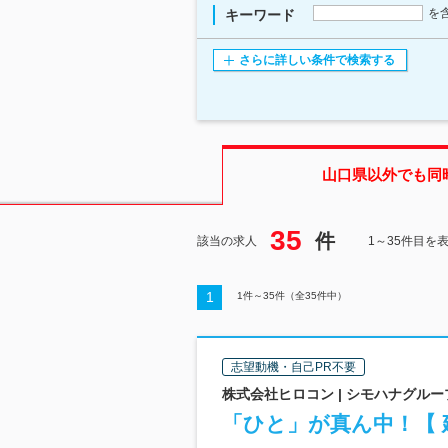
を
キーワード
さらに詳しい条件で検索する
山口県
以外でも同
35
件
該当の求人
1～35件目を
1
1
件～
35
件（全
35
件中）
志望動機・自己PR不要
株式会社ヒロコン | シモハナグルー
「ひと」が真ん中！【 