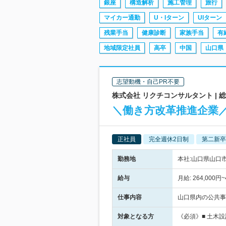
銀座
構造解析
施工管理
旅行
マイカー通勤
U・Iターン
UIターン
残業手当
健康診断
家族手当
有
地域限定社員
高卒
中国
山口県
志望動機・自己PR不要
株式会社 リクチコンサルタント | 
＼働き方改革推進企業／
正社員
完全週休2日制
第二新卒
勤務地
本社:山口県山口市
給与
月給: 264,0
仕事内容
山口県内の公共事
対象となる方
《必須》■ 土木