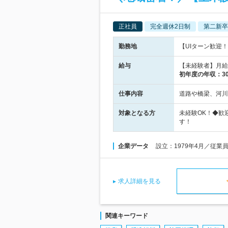
正社員
完全週休2日制
第二新卒
勤務地
【UIターン歓迎！
給与
【未経験者】月給：2
初年度の年収：
3
仕事内容
道路や橋梁、河川
対象となる方
未経験OK！◆歓
す！
企業データ
設立：1979年4月／従業
求人詳細を見る
関連キーワード