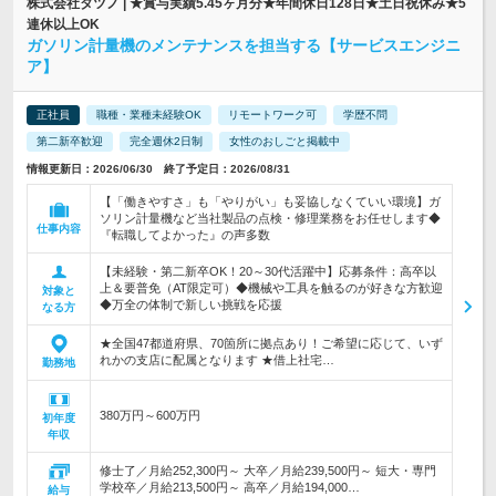
株式会社タツノ | ★賞与実績5.45ヶ月分★年間休日128日★土日祝休み★5
連休以上OK
ガソリン計量機のメンテナンスを担当する【サービスエンジニ
ア】
正社員
職種・業種未経験OK
リモートワーク可
学歴不問
第二新卒歓迎
完全週休2日制
女性のおしごと掲載中
情報更新日：2026/06/30 終了予定日：2026/08/31
【「働きやすさ」も「やりがい」も妥協しなくていい環境】ガ
ソリン計量機など当社製品の点検・修理業務をお任せします◆
仕事内容
『転職してよかった』の声多数
【未経験・第二新卒OK！20～30代活躍中】応募条件：高卒以
上＆要普免（AT限定可）◆機械や工具を触るのが好きな方歓迎
対象と
◆万全の体制で新しい挑戦を応援
なる方
★全国47都道府県、70箇所に拠点あり！ご希望に応じて、いず
れかの支店に配属となります ★借上社宅…
勤務地
380万円～600万円
初年度
年収
修士了／月給252,300円～ 大卒／月給239,500円～ 短大・専門
学校卒／月給213,500円～ 高卒／月給194,000…
給与