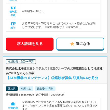
480万円～600万円
初年度
年収
月給27.8万円～35万円 ※これまでのスキル・経験などを加味
して決定します。 ※試用期間2か月（待遇の変…
給与
求人詳細を見る
気になる
志望動機・自己PR不要
株式会社北海道日立システムズ | 日立グループの北海道担当として地域社
会のICTを支える企業
【ATM機器のメンテナンス】◎経験者募集 ◎賞与6.6か月分
正社員
転勤なし
完全週休2日制
情報更新日：2026/05/28 終了予定日：2026/09/24
金融機関などに設置されているATMの保守業務全般をお任せし
ます。社会インフラを支える重要なポジションとして活躍でき
仕事内容
ます。