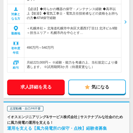
【必須】◆何らかの機器の保守・メンテナンス経験 ◆高卒以
上【歓迎】◆電気工事士・電気主任技術者などの資格をお持ち
対象と
の方◆ATM保守経験
なる方
＜札幌本社＞ 北海道札幌市中央区大通西3丁目11 北洋ビル9階
＜担当エリア＞ 札幌市内を中心とす…
勤務地
490万円～540万円
初年度
年収
月給223,000円～ ※経験・能力を考慮の上、当社規定により優
遇します。 ※試用期間3か月（待遇変更なし）
給与
求人詳細を見る
気になる
志望動機・自己PR不要
イオスエンジニアリング&サービス株式会社 | サステナブルな社会のため
に風力発電の運用を支える！
運用を支える【風力発電所の保守・点検】経験者募集