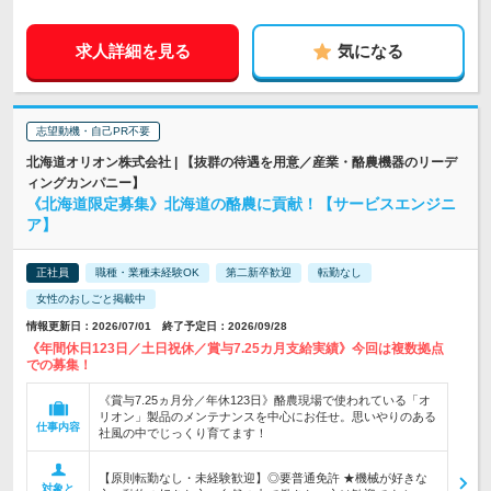
求人詳細を見る
気になる
志望動機・自己PR不要
北海道オリオン株式会社 | 【抜群の待遇を用意／産業・酪農機器のリーデ
ィングカンパニー】
《北海道限定募集》北海道の酪農に貢献！【サービスエンジニ
ア】
正社員
職種・業種未経験OK
第二新卒歓迎
転勤なし
女性のおしごと掲載中
情報更新日：2026/07/01 終了予定日：2026/09/28
《年間休日123日／土日祝休／賞与7.25カ月支給実績》今回は複数拠点
での募集！
《賞与7.25ヵ月分／年休123日》酪農現場で使われている「オ
リオン」製品のメンテナンスを中心にお任せ。思いやりのある
仕事内容
社風の中でじっくり育てます！
【原則転勤なし・未経験歓迎】◎要普通免許 ★機械が好きな
対象と