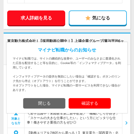
求人詳細を見る
気になる
東京動力株式会社 | 【採用動画公開中！】上場企業グループ/賞与平均6ヶ
月分/寮完備
マイナビ転職からのお知らせ
平均年収700万円！未経験から手に職＆稼げる！【技術スタッ
フ】
マイナビ転職では、サイトの継続的な改善や、ユーザーのみなさまに最適化され
た広告を配信すること等を目的に、Cookie等の「インフォマティブデータ」を利
用しています。
正社員
職種・業種未経験OK
学歴不問
第二新卒歓迎
転勤なし
インフォマティブデータの提供を無効にしたい場合は「確認する」ボタンのリン
完全週休2日制
ク先から停止（オプトアウト）を行うことができます。
※オプトアウトをした場合、マイナビ転職の一部サービスを利用できない場合が
情報更新日：2026/07/10 終了予定日：2026/09/10
あります。
＼約9割が未経験入社／活躍の場は発電所やプラント施設！巨
大設備の据え付けやメンテナンスを担当☆5年以上かけてじっ
仕事内容
閉じる
確認する
くり育成☆早期キャリアUPも可！
＼若手活躍中！未経験＆第二新卒歓迎／「機械いじりが好き」
「スケールの大きな仕事がしたい」という方にピッタリな仕
対象と
事！働きやすさ重視の方もぜひ◎
なる方
【勤務エリアを7地区から選べる！】 東京電力・関西電力・北