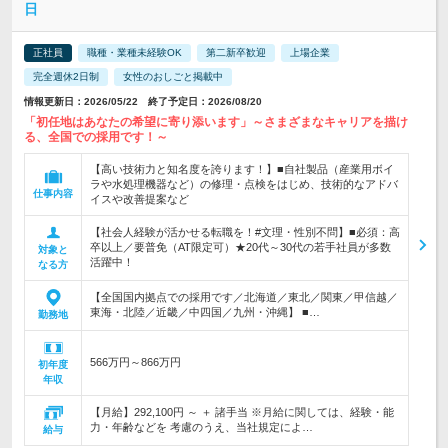
日
正社員
職種・業種未経験OK
第二新卒歓迎
上場企業
完全週休2日制
女性のおしごと掲載中
情報更新日：2026/05/22 終了予定日：2026/08/20
「初任地はあなたの希望に寄り添います」～さまざまなキャリアを描け
る、全国での採用です！～
【高い技術力と知名度を誇ります！】■自社製品（産業用ボイ
ラや水処理機器など）の修理・点検をはじめ、技術的なアドバ
仕事内容
イスや改善提案など
【社会人経験が活かせる転職を！#文理・性別不問】■必須：高
卒以上／要普免（AT限定可）★20代～30代の若手社員が多数
対象と
活躍中！
なる方
【全国国内拠点での採用です／北海道／東北／関東／甲信越／
東海・北陸／近畿／中四国／九州・沖縄】 ■…
勤務地
566万円～866万円
初年度
年収
【月給】292,100円 ～ ＋ 諸手当 ※月給に関しては、経験・能
力・年齢などを 考慮のうえ、当社規定によ…
給与