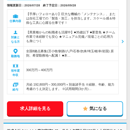
情報更新日：2026/07/28 終了予定日：2026/09/28
【手厚いフォローあり】巨大な機械の「メンテナンス」、また
は自社工場での「製造・加工」を担当します。スケール感＆特
仕事内容
殊な工具に心躍る仕事です！
【異業種からの転職者も活躍中】■35歳以下 ■要普免 ★チーム
作業で未経験でも安心 ★マニュアル完備／現場ごとの応用力
対象と
も身につく
なる方
全国8拠点募集(苫小牧/釧路/八戸/石巻/勿来/埼玉/岐阜/岩国) 原
則、希望勤務地へ配属！ ■本…
勤務地
300万円～400万円
初年度
年収
月給 192,800円～300,000円＋別途諸手当 ※経験、年齢、能力
考慮のうえ決定します。 ※試用期間(3か月)…
給与
求人詳細を見る
気になる