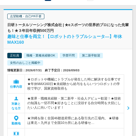
志望動機・自己PR不要
日研トータルソーシング株式会社 | ★eスポーツの世界的プロになった先輩
も！★３年目年収例500万円
趣味と仕事を両立！【ロボットのトラブルシュータ―】年休
MAX160
正社員
職種・業種未経験OK
学歴不問
第二新卒歓迎
女性のおしごと掲載中
情報更新日：2026/07/31 終了予定日：2026/09/03
★ロボットや機械にトラブルが発生した時に解決する仕事です
★年休MAX160日★未経験から給与をもらいつつロボットの学
仕事内容
校で学び、国家資格取得も
★業界・職種未経験・第二新卒・社会人デビュー歓迎！★技術
の知識も一切不問★好きなことに没頭する自分時間を大切にし
対象と
たい人に向いています！
なる方
★沖縄を除く全国46都道府県にある取引先の工場内。 ★研修
は東北～九州まで全国10カ所にある研修セ…
勤務地