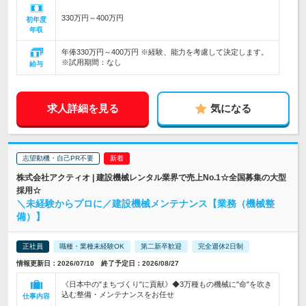
330万円～400万円
初年度
年収
年俸330万円～400万円 ※経験、能力を考慮して決定します。
※試用期間：なし
給与
求人詳細を見る
気になる
志望動機・自己PR不要
株式会社アクティオ | 建設機械レンタル業界で売上No.1☆全国募集の大型
採用☆
＼未経験からプロに／建設機械メンテナンス【業務（機械整
備）】
正社員
職種・業種未経験OK
第二新卒歓迎
完全週休2日制
情報更新日：2026/07/10 終了予定日：2026/08/27
《日本中の"まちづくり"に貢献》◆3万種もの機械に"命"を吹き
込む整備・メンテナンスをお任せ
仕事内容