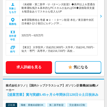
《未経験・第二新卒・U・Iターン大歓迎》◆高卒以上＆普通自
動車運転免許＆基本的なPCスキルがあればOK◆資格取得支援
対象と
＆報奨金ありでスキルも収入もUP
なる方
★希望勤務地を考慮 ★Ｕ・Ｉターン歓迎 本社／東京都中央区
日本橋3-12-2 朝日ビルヂング7F…
勤務地
325万円～625万円
初年度
年収
【東京】 大学院卒／月給252,900円~ 大学卒／月給241,700円~
短大・専門・高専卒／月給216,720円~ 高校…
給与
求人詳細を見る
気になる
株式会社タツノ | 【国内トップクラスシェア】ガソリン計量機(給油機)メ
ーカー
【提案営業】賞与実績5.45ヶ月☆年間休日128日☆土日祝休み
正社員
職種・業種未経験OK
第二新卒歓迎
完全週休2日制