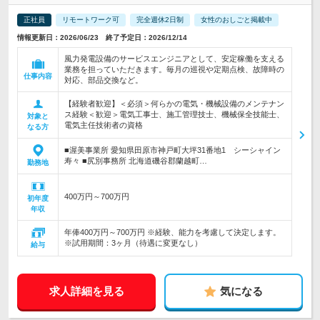
正社員
リモートワーク可
完全週休2日制
女性のおしごと掲載中
情報更新日：2026/06/23 終了予定日：2026/12/14
風力発電設備のサービスエンジニアとして、安定稼働を支える
業務を担っていただきます。毎月の巡視や定期点検、故障時の
仕事内容
対応、部品交換など。
【経験者歓迎】＜必須＞何らかの電気・機械設備のメンテナン
ス経験＜歓迎＞電気工事士、施工管理技士、機械保全技能士、
対象と
電気主任技術者の資格
なる方
■渥美事業所 愛知県田原市神戸町大坪31番地1 シーシャイン
寿々 ■尻別事務所 北海道磯谷郡蘭越町…
勤務地
400万円～700万円
初年度
年収
年俸400万円～700万円 ※経験、能力を考慮して決定します。
※試用期間：3ヶ月（待遇に変更なし）
給与
求人詳細を見る
気になる