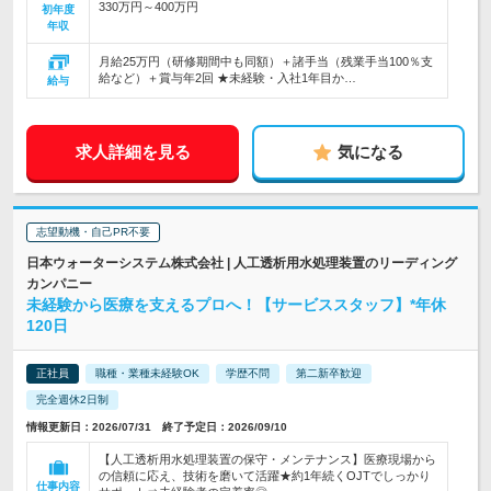
330万円～400万円
初年度
年収
月給25万円（研修期間中も同額）＋諸手当（残業手当100％支
給など）＋賞与年2回 ★未経験・入社1年目か…
給与
求人詳細を見る
気になる
志望動機・自己PR不要
日本ウォーターシステム株式会社 | 人工透析用水処理装置のリーディング
カンパニー
未経験から医療を支えるプロへ！【サービススタッフ】*年休
120日
正社員
職種・業種未経験OK
学歴不問
第二新卒歓迎
完全週休2日制
情報更新日：2026/07/31 終了予定日：2026/09/10
【人工透析用水処理装置の保守・メンテナンス】医療現場から
の信頼に応え、技術を磨いて活躍★約1年続くOJTでしっかり
仕事内容