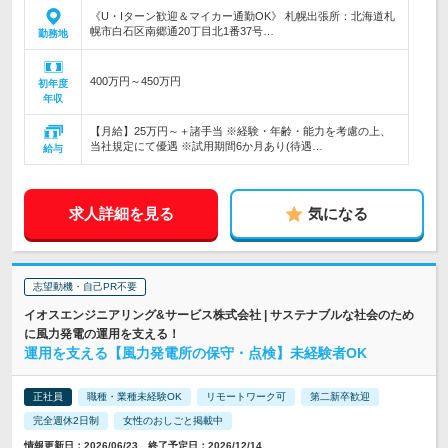
《U・Iターン歓迎＆マイカー通勤OK》 札幌出張所：北海道札
幌市白石区南郷通20丁目北1番37号…
勤務地
400万円～450万円
初年度
年収
【月給】25万円～＋諸手当 ※経験・年齢・能力を考慮の上、
当社規定にて優遇 ※試用期間6か月あり(待遇…
給与
求人詳細を見る
気になる
志望動機・自己PR不要
イオスエンジニアリング&サービス株式会社 | サステナブルな社会のため
に風力発電の運用を支える！
運用を支える【風力発電所の保守・点検】未経験者OK
正社員
職種・業種未経験OK
リモートワーク可
第二新卒歓迎
完全週休2日制
女性のおしごと掲載中
情報更新日：2026/06/23 終了予定日：2026/12/14