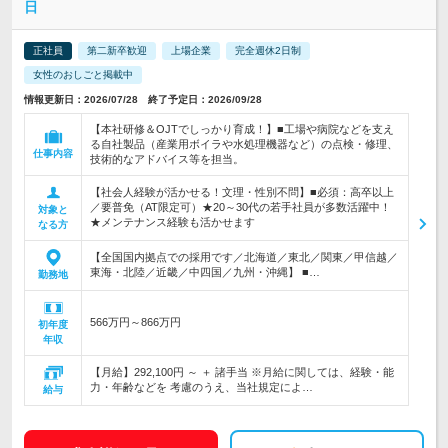
日
正社員
第二新卒歓迎
上場企業
完全週休2日制
女性のおしごと掲載中
情報更新日：2026/07/28 終了予定日：2026/09/28
【本社研修＆OJTでしっかり育成！】■工場や病院などを支え
る自社製品（産業用ボイラや水処理機器など）の点検・修理、
仕事内容
技術的なアドバイス等を担当。
【社会人経験が活かせる！文理・性別不問】■必須：高卒以上
／要普免（AT限定可）★20～30代の若手社員が多数活躍中！
対象と
★メンテナンス経験も活かせます
なる方
【全国国内拠点での採用です／北海道／東北／関東／甲信越／
東海・北陸／近畿／中四国／九州・沖縄】 ■…
勤務地
566万円～866万円
初年度
年収
【月給】292,100円 ～ ＋ 諸手当 ※月給に関しては、経験・能
力・年齢などを 考慮のうえ、当社規定によ…
給与