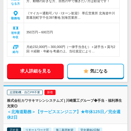
方、動物の好きな方、自然の中で働きたい方は歓迎です！
なる方
《マイカー通勤可／U・Iターン歓迎》 帯広営業所 北海道中川
郡幕別町字千住397番地 別海営業所…
勤務地
350万円～600万円
初年度
年収
月給232,000円～300,000円（一律手当含む）＋諸手当＋賞与2
回 ※経験・年齢を考慮の上、当社規定により…
給与
求人詳細を見る
気になる
志望動機・自己PR不要
株式会社カワサキマシンシステムズ | 川崎重工グループ◆手当・福利厚生
充実◎
＜北海道勤務＞【サービスエンジニア】★年休125日／完全週
休2日
正社員
リモートワーク可
第二新卒歓迎
完全週休2日制