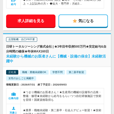
上 ＜上記以外の方＞ ◆短大・専門卒：月給3…
給与
求人詳細を見る
気になる
志望動機・自己PR不要
日研トータルソーシング株式会社 | ★3年目年収例500万円★安定給与&自
分時間の確保★年休MAX160日
未経験から機械のお医者さんに【機械・設備の保全】未経験活
躍中
正社員
職種・業種未経験OK
学歴不問
第二新卒歓迎
女性のおしごと掲載中
情報更新日：2026/07/31 終了予定日：2026/09/03
★つまり機械のお医者さん！★生産用の機械や設備等の点検・
整備・修理★未経験から給与をもらいつつ自社研修施設で技術
仕事内容
を習得！国家資格取得も
★業界・職種未経験・第二新卒・社会人デビュー歓迎！★技術
対象と