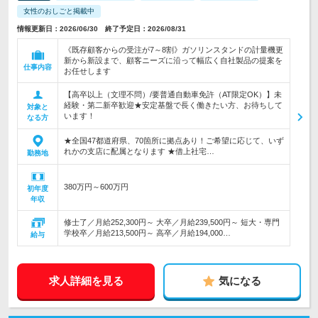
女性のおしごと掲載中
情報更新日：2026/06/30 終了予定日：2026/08/31
《既存顧客からの受注が7～8割》ガソリンスタンドの計量機更
新から新設まで、顧客ニーズに沿って幅広く自社製品の提案を
仕事内容
お任せします
【高卒以上（文理不問）/要普通自動車免許（AT限定OK）】未
経験・第二新卒歓迎★安定基盤で長く働きたい方、お待ちして
対象と
います！
なる方
★全国47都道府県、70箇所に拠点あり！ご希望に応じて、いず
れかの支店に配属となります ★借上社宅…
勤務地
380万円～600万円
初年度
年収
修士了／月給252,300円～ 大卒／月給239,500円～ 短大・専門
学校卒／月給213,500円～ 高卒／月給194,000…
給与
求人詳細を見る
気になる