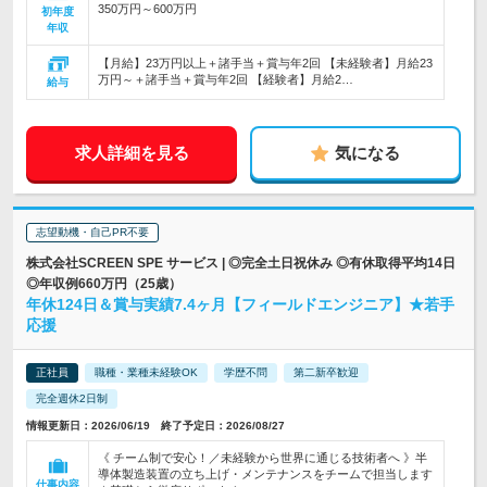
350万円～600万円
初年度
年収
【月給】23万円以上＋諸手当＋賞与年2回 【未経験者】月給23
万円～＋諸手当＋賞与年2回 【経験者】月給2…
給与
求人詳細を見る
気になる
志望動機・自己PR不要
株式会社SCREEN SPE サービス | ◎完全土日祝休み ◎有休取得平均14日
◎年収例660万円（25歳）
年休124日＆賞与実績7.4ヶ月【フィールドエンジニア】★若手
応援
正社員
職種・業種未経験OK
学歴不問
第二新卒歓迎
完全週休2日制
情報更新日：2026/06/19 終了予定日：2026/08/27
《 チーム制で安心！／未経験から世界に通じる技術者へ 》半
導体製造装置の立ち上げ・メンテナンスをチームで担当します
仕事内容