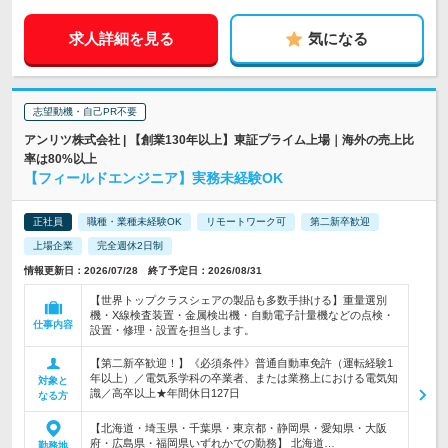
求人詳細を見る
気になる
志望動機・自己PR不要
アンリツ株式会社 | 【創業130年以上】東証プライム上場｜海外の売上比
率は80%以上
【フィールドエンジニア】実務未経験OK
正社員
職種・業種未経験OK
リモートワーク可
第二新卒歓迎
上場企業
完全週休2日制
情報更新日：2026/07/28 終了予定日：2026/08/31
【世界トップクラスシェアの製品も多数手掛ける】重量選別
機・X線検査装置・金属検出機・自動電子計量機などの点検・
仕事内容
設置・修理・設置を担当します。
【第二新卒歓迎！】《必須条件》普通自動車免許（運転経験1
年以上）／電気系学科の卒業者、または業務上における電気知
対象と
識／高卒以上★年間休日127日
なる方
【北海道・埼玉県・千葉県・東京都・静岡県・愛知県・大阪
府・広島県・福岡県いずれかでの勤務】 北海道…
勤務地