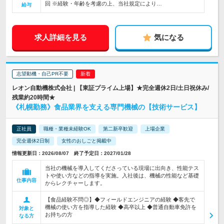
回 ※経験・年齢を考慮の上、当社規定により…
給与
求人詳細を見る
気になる
志望動機・自己PR不要
レオン自動機株式会社 | 【東証プライム上場】★完全週休2日/土日祝休み/
残業約20時間★
《札幌勤務》食品業界を支える専門機械の【技術サービス】
正社員
職種・業種未経験OK
第二新卒歓迎
上場企業
完全週休2日制
女性のおしごと掲載中
情報更新日：2026/08/07 終了予定日：2027/01/28
当社の機械を導入してくださっている現場に出向き、性能テス
トや使い方などの指導を実施。入社後は、機械の性能など基礎
仕事内容
からレクチャーします。
【食品経験不問◎】◆フィールドエンジニアの経験 ◆客先で
機械の使い方を指導した経験 ◆高卒以上 ◆普通自動車免許を
対象と
お持ちの方
なる方