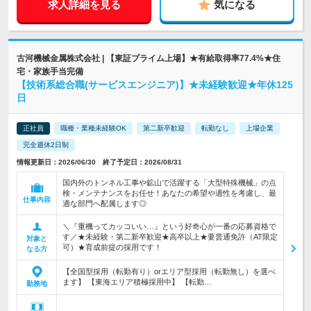
求人詳細を見る
気になる
古河機械金属株式会社 | 【東証プライム上場】★有給取得率77.4%★住
宅・家族手当完備
【技術系総合職(サービスエンジニア)】★未経験歓迎★年休125
日
正社員
職種・業種未経験OK
第二新卒歓迎
転勤なし
上場企業
完全週休2日制
情報更新日：2026/06/30 終了予定日：2026/08/31
国内外のトンネル工事や鉱山で活躍する「大型特殊機械」の点
検・メンテナンスをお任せ！あなたの希望や適性を考慮し、最
仕事内容
適な部門へ配属します◎
＼『重機ってカッコいい…』という好奇心が一番の応募資格で
す／★未経験・第二新卒歓迎★高卒以上★要普通免許（AT限定
対象と
可）★育成前提の採用です！
なる方
【全国型採用（転勤有り）orエリア型採用（転勤無し）を選べ
ます】 【東海エリア積極採用中】 【転勤…
勤務地