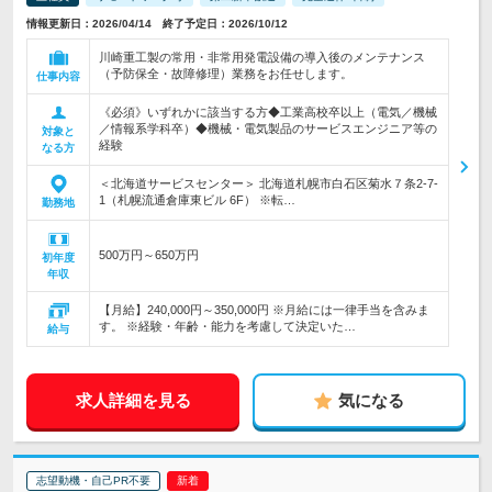
情報更新日：2026/04/14 終了予定日：2026/10/12
川崎重工製の常用・非常用発電設備の導入後のメンテナンス
（予防保全・故障修理）業務をお任せします。
仕事内容
《必須》いずれかに該当する方◆工業高校卒以上（電気／機械
／情報系学科卒）◆機械・電気製品のサービスエンジニア等の
対象と
経験
なる方
＜北海道サービスセンター＞ 北海道札幌市白石区菊水７条2-7-
1（札幌流通倉庫東ビル 6F） ※転…
勤務地
500万円～650万円
初年度
年収
【月給】240,000円～350,000円 ※月給には一律手当を含みま
す。 ※経験・年齢・能力を考慮して決定いた…
給与
求人詳細を見る
気になる
志望動機・自己PR不要