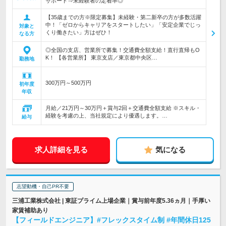
サポート⇒未経験者の定着率◎
【35歳までの方※限定募集】未経験・第二新卒の方が多数活躍
中！「ゼロからキャリアをスタートしたい」「安定企業でじっ
対象と
くり働きたい」方はぜひ！
なる方
◎全国の支店、営業所で募集！交通費全額支給！直行直帰もO
K！ 【各営業所】 東京支店／東京都中央区…
勤務地
300万円～500万円
初年度
年収
月給／21万円～30万円＋賞与2回＋交通費全額支給 ※スキル・
経験を考慮の上、当社規定により優遇します。…
給与
求人詳細を見る
気になる
志望動機・自己PR不要
三浦工業株式会社 | 東証プライム上場企業｜賞与前年度5.36ヵ月｜手厚い
家賃補助あり
【フィールドエンジニア】#フレックスタイム制 #年間休日125