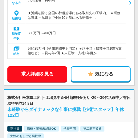
の知識も一切不問
なる方
★沖縄を除く全国46都道府県にある取引先の工場内。 ★研修
は東北～九州まで全国10カ所にある研修セ…
勤務地
330万円～400万円
初年度
年収
月給25万円（研修期間中も同額）＋諸手当（残業手当100％支
給など）＋賞与年2回 ★未経験・入社1年目か…
給与
求人詳細を見る
気になる
株式会社松本鐵工所 | <工場見学＆会社説明会あり>20～30代活躍中／有休
取得平均14.8日
未経験からダイナミックな仕事に挑戦【技術スタッフ】年休
122日
正社員
職種・業種未経験OK
学歴不問
第二新卒歓迎
女性のおしごと掲載中