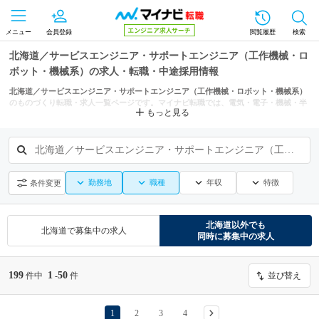
メニュー
会員登録
閲覧履歴
検索
北海道／サービスエンジニア・サポートエンジニア（工作機械・ロ
ボット・機械系）の求人・転職・中途採用情報
北海道／サービスエンジニア・サポートエンジニア（工作機械・ロボット・機械系）
のものづくり転職・求人一覧ページです。マイナビ転職では、電気・電子・機械・半
もっと見る
導体の転職・求人情報をサービスエンジニア・サポートエンジニア（家電・コンピュ
ーター・通信機器系）、サービスエンジニア・サポートエンジニア（精密・医療用機
器系）、サービスエンジニア・サポートエンジニア（自動車・輸送用機器系）などの
条件からも探せます。
北海道／サービスエンジニア・サポートエンジニア（工作機械・ロボット・機械系）
勤務地
職種
年収
特徴
条件変更
北海道
以外でも
北海道
で募集中の求人
同時に募集中の求人
199
1
50
件中
-
件
並び替え
1
2
3
4