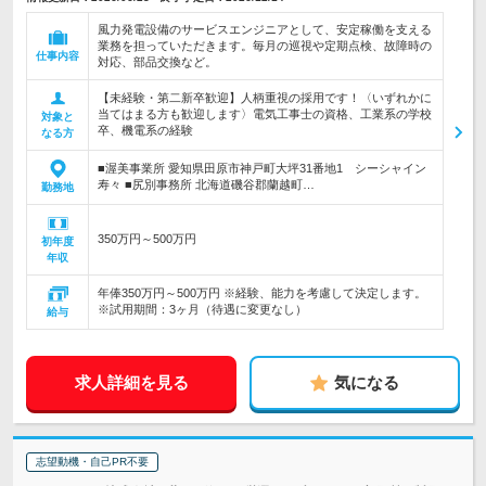
風力発電設備のサービスエンジニアとして、安定稼働を支える
業務を担っていただきます。毎月の巡視や定期点検、故障時の
仕事内容
対応、部品交換など。
【未経験・第二新卒歓迎】人柄重視の採用です！〈いずれかに
当てはまる方も歓迎します〉電気工事士の資格、工業系の学校
対象と
卒、機電系の経験
なる方
■渥美事業所 愛知県田原市神戸町大坪31番地1 シーシャイン
寿々 ■尻別事務所 北海道磯谷郡蘭越町…
勤務地
350万円～500万円
初年度
年収
年俸350万円～500万円 ※経験、能力を考慮して決定します。
※試用期間：3ヶ月（待遇に変更なし）
給与
求人詳細を見る
気になる
志望動機・自己PR不要