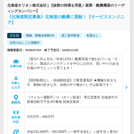
北海道オリオン株式会社 | 【抜群の待遇を用意／産業・酪農機器のリーデ
ィングカンパニー】
《北海道限定募集》北海道の酪農に貢献！【サービスエンジニ
ア】
正社員
職種・業種未経験OK
第二新卒歓迎
転勤なし
女性のおしごと掲載中
情報更新日：2026/07/02 終了予定日：2026/11/30
《賞与7.25ヵ月分／年休123日》酪農現場で使われている「オ
リオン」製品のメンテナンスを中心にお任せ。思いやりのある
仕事内容
社風の中でじっくり育てます！
【原則転勤なし・未経験歓迎】◎要普通免許 ★機械が好きな
対象と
方、動物の好きな方、自然の中で働きたい方は歓迎です！
なる方
《マイカー通勤可／U・Iターン歓迎》 帯広営業所 北海道中川
郡幕別町字千住397番地 別海営業所…
勤務地
370万円～490万円
初年度
年収
月給232,000円～300,000円（一律手当含む）＋諸手当＋賞与2