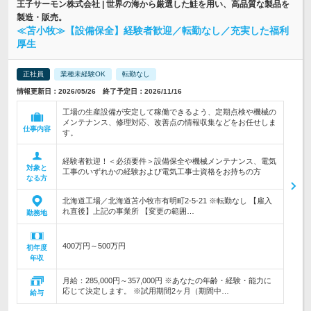
王子サーモン株式会社 | 世界の海から厳選した鮭を用い、高品質な製品を
製造・販売。
≪苫小牧≫【設備保全】経験者歓迎／転勤なし／充実した福利
厚生
正社員
業種未経験OK
転勤なし
情報更新日：2026/05/26 終了予定日：2026/11/16
工場の生産設備が安定して稼働できるよう、定期点検や機械の
メンテナンス、修理対応、改善点の情報収集などをお任せしま
仕事内容
す。
経験者歓迎！＜必須要件＞設備保全や機械メンテナンス、電気
対象と
工事のいずれかの経験および電気工事士資格をお持ちの方
なる方
北海道工場／北海道苫小牧市有明町2-5-21 ※転勤なし 【雇入
れ直後】上記の事業所 【変更の範囲…
勤務地
400万円～500万円
初年度
年収
月給：285,000円～357,000円 ※あなたの年齢・経験・能力に
応じて決定します。 ※試用期間2ヶ月（期間中…
給与