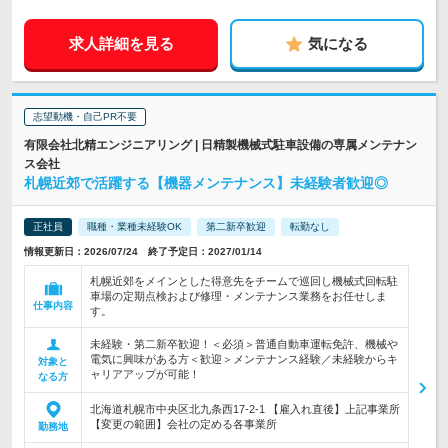
求人詳細を見る
気になる
志望動機・自己PR不要
有限会社北精エンジニアリング | 日精製機械式駐車設備の専属メンテナン
ス会社
札幌近郊で活躍する【機器メンテナンス】未経験者歓迎◎
正社員
職種・業種未経験OK
第二新卒歓迎
転勤なし
情報更新日：2026/07/24 終了予定日：2027/01/14
札幌近郊をメインとした得意先をチームで巡回し機械式回転駐
車場の定期点検および修理・メンテナンス業務をお任せしま
仕事内容
す。
未経験・第二新卒歓迎！＜必須＞普通自動車運転免許、機械や
電気に興味がある方＜歓迎＞メンテナンス経験／未経験からキ
対象と
ャリアアップが可能！
なる方
北海道札幌市中央区北九条西17-2-1 【雇入れ直後】上記事業所
【変更の範囲】会社の定める各事業所
勤務地