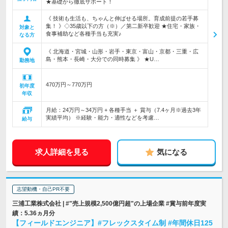
★基礎から徹底サポート！
《 技術も生活も、ちゃんと伸ばせる場所。育成前提の若手募
集！ 》◇35歳以下の方（※）／第二新卒歓迎 ★住宅・家族・
対象と
食事補助など各種手当も充実♪
なる方
《 北海道・宮城・山形・岩手・東京・富山・京都・三重・広
島・熊本・長崎・大分での同時募集 》 ★U…
勤務地
470万円～770万円
初年度
年収
月給：24万円～34万円 + 各種手当 ＋ 賞与（7.4ヶ月※過去3年
実績平均） ※経験・能力・適性などを考慮…
給与
求人詳細を見る
気になる
志望動機・自己PR不要
三浦工業株式会社 | #"売上規模2,500億円超"の上場企業 #賞与前年度実
績：5.36ヵ月分
【フィールドエンジニア】#フレックスタイム制 #年間休日125