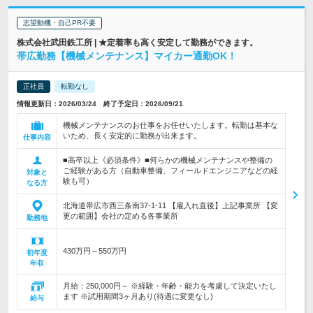
志望動機・自己PR不要
株式会社武田鉄工所 | ★定着率も高く安定して勤務ができます。
帯広勤務【機械メンテナンス】マイカー通勤OK！
正社員
転勤なし
情報更新日：2026/03/24 終了予定日：2026/09/21
機械メンテナンスのお仕事をお任せいたします。転勤は基本な
いため、長く安定的に勤務が出来ます。
仕事内容
■高卒以上《必須条件》■何らかの機械メンテナンスや整備の
ご経験がある方（自動車整備、フィールドエンジニアなどの経
対象と
験も可）
なる方
北海道帯広市西三条南37-1-11 【雇入れ直後】上記事業所 【変
更の範囲】会社の定める各事業所
勤務地
430万円～550万円
初年度
年収
月給：250,000円～ ※経験・年齢・能力を考慮して決定いたし
ます ※試用期間3ヶ月あり(待遇に変更なし)
給与