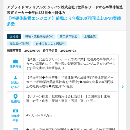
アプライド マテリアルズ ジャパン株式会社 | 世界をリードする半導体製造
装置メーカー◆年休123日◆土日休み
【半導体装置エンジニア】前職より年収100万円以上UPの実績
多数
正社員
職種・業種未経験OK
第二新卒歓迎
上場企業
完全週休2日制
女性のおしごと掲載中
情報更新日：2026/08/06 終了予定日：2026/09/03
【綺麗・安全なクリーンルームでの作業】取引先の半導体メー
カーの工場内にて、当社製の製造装置のエンジニアをお任せし
仕事内容
ます◎充実の技術研修あり
【学歴不問◆全国募集】半導体業界の経験者(半導体装置メー
カーで派遣/業務委託経験者も活躍中)◆30歳で年収700万円以
対象と
上の社員も在籍◆残業月15h程度
なる方
【UIターン歓迎／転居費用は会社負担】 【全国募集】北海
道・岩手・山形・茨城・東京・石川・富山・三…
勤務地
450万円～980万円
初年度
年収
◆大卒：月給38万5,000円以上 ◆高卒・その他：月給32万円以