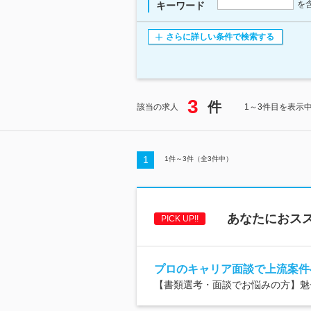
を
キーワード
さらに詳しい条件で検索する
3
件
該当の求人
1～3件目を表示
1
1
件～
3
件（全
3
件中）
あなたにおスス
PICK UP!!
プロのキャリア面談で上流案件
【書類選考・面談でお悩みの方】魅せ