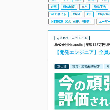
企画
研修制度
在宅
資格手当
WEBサイト
CRM
iOS
Objectiv
.NET関連（C#、ASP、VB等）
ユーザ
志望動機・自己PR不要
株式会社Neuealle | 年収17
【開発エンジニア】全員
正社員
職種・業種未経験OK
リ