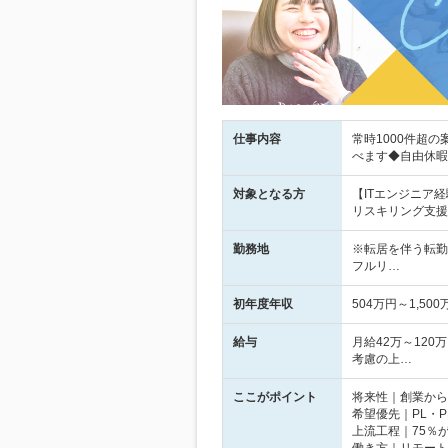
仕事内容
常時1000件超
べます◆自由休暇
対象となる方
【ITエンジニア経
リスキリング支援あ
勤務地
※転居を伴う転勤
フルリ…
初年度年収
504万円～1,500
給与
月給42万～120
考慮の上…
ここがポイント
将来性｜創業から
希望優先｜PL・
上流工程｜75％