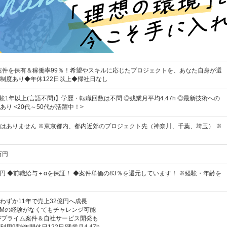
の案件を保有＆稼働率99％！希望やスキルに応じたプロジェクトを、あなた自身が選
制度あり◆年休122日以上◆帰社日なし
験1年以上(言語不問)】学歴・転職回数は不問 ◎残業月平均4.47h ◎最新技術への
り <20代～50代が活躍中！>
はありません ※東京都内、都内近郊のプロジェクト先（神奈川、千葉、埼玉） ※
万円
万円 ◆前職給与＋αを保証！ ◆案件単価の83％を還元しています！ ※経験・年齢を
わずか11年で売上32億円へ成長
PMの経験がなくてもチャレンジ可能
がプライム案件＆自社サービス開発も