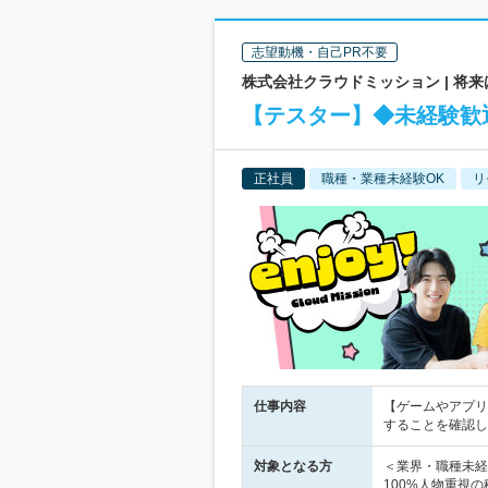
志望動機・自己PR不要
株式会社クラウドミッション | 将来
【テスター】◆未経験歓迎
正社員
職種・業種未経験OK
リ
仕事内容
【ゲームやアプリ
することを確認し
対象となる方
＜業界・職種未経
100%人物重視