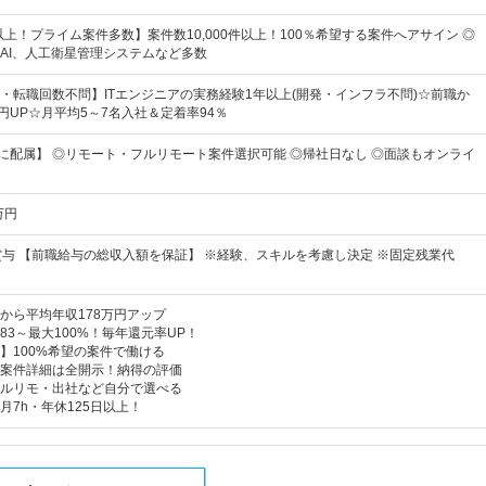
以上！プライム案件多数】案件数10,000件以上！100％希望する案件へアサイン ◎
AI、人工衛星管理システムなど多数
・転職回数不問】ITエンジニアの実務経験1年以上(開発・インフラ不問)☆前職か
円UP☆月平均5～7名入社＆定着率94％
件に配属】 ◎リモート・フルリモート案件選択可能 ◎帰社日なし ◎面談もオンライ
万円
賞与 【前職給与の総収入額を保証】 ※経験、スキルを考慮し決定 ※固定残業代
から平均年収178万円アップ
83～最大100%！毎年還元率UP！
】100%希望の案件で働ける
案件詳細は全開示！納得の評価
ルリモ・出社など自分で選べる
月7h・年休125日以上！