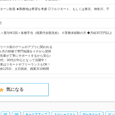
Iターン歓迎 ★勤務地は希望を考慮 ◎フルリモート、もしくは東京、神奈川、千
円
上＋賞与年2回＋各種手当（残業代全額支給） ※実務未経験の方 ◆月給35万円以上
リース前のゲームやアプリに関われる
ヵ月の研修で専門知識をイチから習得
先輩が丁寧にサポートするから安心♪
0代・30代が中心となって活躍中！
来はリモートやフリーランスもOK！
休125日、土日祝休、残業月10時間
気になる
SE
SP
キャリアアップ
スペシャリスト
データベース
マン