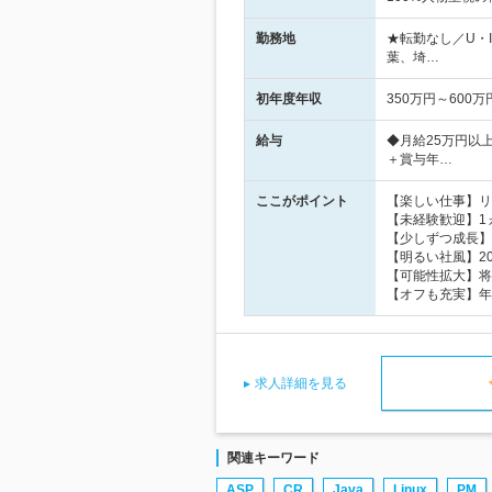
勤務地
★転勤なし／U・
葉、埼…
初年度年収
350万円～600万
給与
◆月給25万円以
＋賞与年…
ここがポイント
【楽しい仕事】リ
【未経験歓迎】1
【少しずつ成長】
【明るい社風】2
【可能性拡大】将
【オフも充実】年
求人詳細を見る
関連キーワード
ASP
CR
Java
Linux
PM