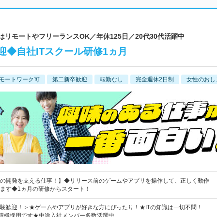
はリモートやフリーランスOK／年休125日／20代30代活躍中
◆自社ITスクール研修1ヵ月
モートワーク可
第二新卒歓迎
転勤なし
完全週休2日制
女性のおし
の開発を支える仕事！】◆リリース前のゲームやアプリを操作して、正しく動作
ます◆1ヵ月の研修からスタート！
験歓迎！＞★ゲームやアプリが好きな方にぴったり！★ITの知識は一切不問！
の積極採用です★中途入社メンバー多数活躍中