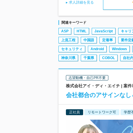
求人詳細を見る
関連キーワード
ASP
HTML
JavaScript
キャリ
上流工程
中国語
定着率
要件定
セキュリティ
Android
Windows
神奈川県
千葉県
COBOL
自社
志望動機・自己PR不要
株式会社アイ・ディ・エイチ | 案件
会社都合のアサインなし
正社員
リモートワーク可
学歴