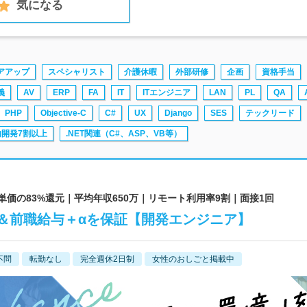
気になる
アアップ
スペシャリスト
介護休暇
外部研修
企画
資格手当
義
AV
ERP
FA
IT
ITエンジニア
LAN
PL
QA
PHP
Objective-C
C#
UX
Django
SES
テックリード
内開発7割以上
.NET関連（C#、ASP、VB等）
単価の83%還元｜平均年収650万｜リモート利用率9割｜面接1回
＆前職給与＋αを保証【開発エンジニア】
不問
転勤なし
完全週休2日制
女性のおしごと掲載中