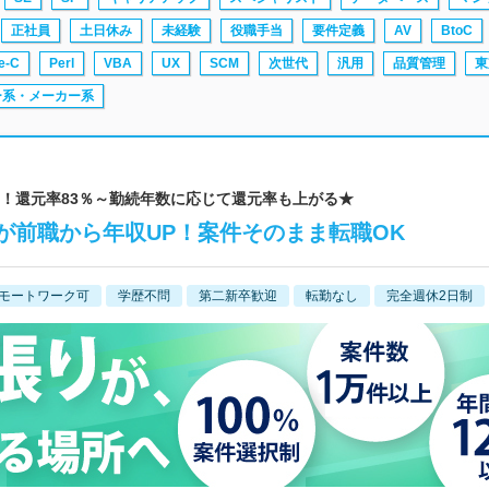
正社員
土日休み
未経験
役職手当
要件定義
AV
BtoC
e-C
Perl
VBA
UX
SCM
次世代
汎用
品質管理
東
ー系・メーカー系
8万円UP！還元率83％～勤続年数に応じて還元率も上がる★
が前職から年収UP！案件そのまま転職OK
モートワーク可
学歴不問
第二新卒歓迎
転勤なし
完全週休2日制