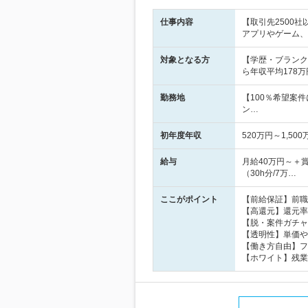
仕事内容
【取引先2500社
アプリやゲーム、
対象となる方
【学歴・ブランク
ら年収平均178万
勤務地
【100％希望案
ン…
初年度年収
520万円～1,500
給与
月給40万円～＋
（30h分/7万…
ここがポイント
【前給保証】前職
【高還元】還元率
【脱・案件ガチャ
【透明性】単価や
【働き方自由】フ
【ホワイト】残業