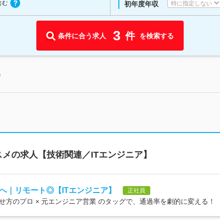
含む
特に指定しない
初年度年収
3
件
条件に合う求人
を検索する
中
メの求人【技術関連／ITエンジニア】
へ｜リモート◎【ITエンジニア】
正社員
方のプロ × 元エンジニア営業 のタッグで、通過率を劇的に変える！