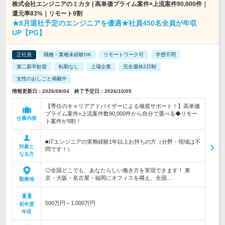
株式会社エンジニアのミカタ | 高単価プライム案件×上流案件90,000件｜
還元率83%｜リモート9割
★8月退社予定のエンジニアを優遇★社員450名全員が年収
UP【PG】
正社員
職種・業種未経験OK
リモートワーク可
学歴不問
第二新卒歓迎
転勤なし
上場企業
完全週休2日制
女性のおしごと掲載中
情報更新日：2026/08/04 終了予定日：2026/10/05
【専任のキャリアアドバイザーによる徹底サポート！】高単価
プライム案件×上流案件数90,000件から自分で選べる◆リモー
仕事内容
ト案件が9割！
■ITエンジニアの実務経験1年以上お持ちの方（分野・領域は不
対象と
問です！）
なる方
◎全国どこでも、あなたらしい働き方を実現できます！ 東
京・大阪・名古屋・福岡にオフィスを構え、全国…
勤務地
500万円～1,000万円
初年度
年収