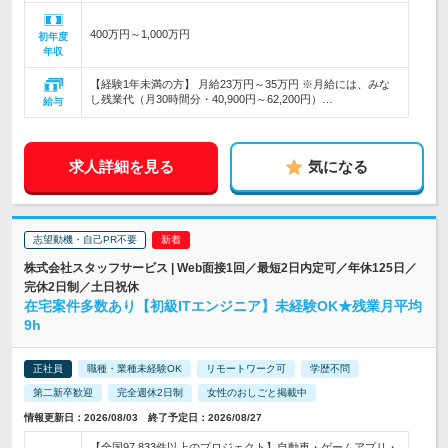
400万円～1,000万円
初年度
年収
【経験1年未満の方】 月給23万円～35万円 ※月給には、みな
し残業代（月30時間分・40,900円～62,200円）…
給与
求人詳細を見る
気になる
志望動機・自己PR不要
株式会社スタッフサービス | Web面接1回／最短2日内定可／年休125日／
完休2日制／土日祝休
在宅案件多数あり【初級ITエンジニア】未経験OK★残業月平均
9h
正社員
職種・業種未経験OK
リモートワーク可
学歴不問
第二新卒歓迎
完全週休2日制
女性のおしごと掲載中
情報更新日：2026/08/03 終了予定日：2026/08/27
【全国97,833件以上のプロジェクト】自動車・ゲームアプリ・