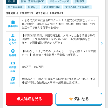
正社員
職種・業種未経験OK
リモートワーク可
学歴不問
第二新卒歓迎
転勤なし
完全週休2日制
女性のおしごと掲載中
情報更新日：2026/07/24 終了予定日：2026/08/24
＜まるで六本木にあるITスクール！？超安心の充実なサポート
有♪⇒教育・研修担当が常にそばに＞買い物、動画視聴…今の
仕事内容
生活をITで支える仕事をお任せ
【年間休日125日、原則定時退社…メリハリのある環境で20代
活躍中！】先輩の前職：元アパレル/ホール/介護/事務など
対象と
様々 ＃面接1回／即内定も可能！
なる方
【転勤なし！はじめての一人暮らし・上京も応援！（上京支援
あり）】 東京都・神奈川県・千葉県・埼玉県…
勤務地
300万円～500万円
初年度
年収
月給25万円～80万円+資格手当(1種類につき月1万円以上) ★入
社後3年間の自動昇給あり ※未経験者は月給21…
給与
求人詳細を見る
気になる