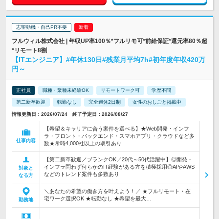
志望動機・自己PR不要
フルウィル株式会社 | 年収UP率100％*フルリモ可*前給保証*還元率80％超
*リモート8割
【ITエンジニア】#年休130日#残業月平均7h#初年度年収420万
円～
正社員
職種・業種未経験OK
リモートワーク可
学歴不問
第二新卒歓迎
転勤なし
完全週休2日制
女性のおしごと掲載中
情報更新日：2026/07/24 終了予定日：2026/08/27
【希望＆キャリアに合う案件を選べる】★Web開発・インフ
ラ・フロント・バックエンド・スマホアプリ・クラウドなど多
仕事内容
数★常時4,000社以上の取引あり
【第二新卒歓迎／ブランクOK／20代～50代活躍中】◎開発・
インフラ問わず何らかのIT経験がある方を積極採用◎AIやAWS
対象と
などのトレンド案件も多数あり
なる方
＼あなたの希望の働き方を叶えよう！／ ★フルリモート・在
宅ワーク選択OK ★転勤なし ★希望を最大…
勤務地