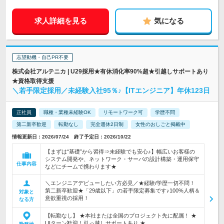
求人詳細を見る
気になる
志望動機・自己PR不要
株式会社アルテニカ | U29採用★有休消化率90%超★引越しサポートあり
★資格取得支援
＼若手限定採用／未経験入社95％♪【ITエンジニア】年休123日
正社員
職種・業種未経験OK
リモートワーク可
学歴不問
第二新卒歓迎
転勤なし
完全週休2日制
女性のおしごと掲載中
情報更新日：2026/07/24 終了予定日：2026/10/22
【まずは“基礎”から習得⇒未経験でも安心♪】幅広いお客様の
システム開発や、ネットワーク・サーバの設計構築・運用保守
仕事内容
などにチームで携わります★
＼エンジニアデビューしたい方必見／★経験/学歴一切不問！
第二新卒歓迎★「29歳以下」の若手限定募集です♪100%人柄＆
対象と
意欲重視の採用！
なる方
【転勤なし】 ★本社または全国のプロジェクト先に配属！ ★
UIターン歓迎！引っ越しサポートあり ★…