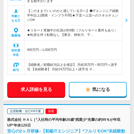
きる相手がいます
【このままでいいのかと感じている方へ】◆ITエンジニア経験
半年以上(開発・インフラ不問)★下流⇒上流へのスキルチェン
対象と
ジOK
なる方
★リモート実施中の社員が約9割（フルリモート案件もあり）
★転居を伴う転勤なし 【東京、神奈川、千…
勤務地
400万円～1,000万円
初年度
年収
【経験者／前職給与以上を保証】 月給35万円～85万円＋諸手
当 【未経験者】 月給24万円以上＋諸手当 ※…
給与
求人詳細を見る
気になる
志望動機・自己PR不要
株式会社 ＨＡＬ | *入社時の平均年齢26歳*残業少*先輩の約99％が年収
UP*年休120日
安心の2ヶ月研修♪【初級ITエンジニア】*フルリモOK*未経験歓