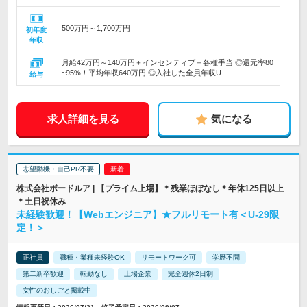
500万円～1,700万円
初年度
年収
月給42万円～140万円＋インセンティブ＋各種手当 ◎還元率80
~95%！平均年収640万円 ◎入社した全員年収U…
給与
求人詳細を見る
気になる
志望動機・自己PR不要
株式会社ボードルア | 【プライム上場】＊残業ほぼなし＊年休125日以上
＊土日祝休み
未経験歓迎！【Webエンジニア】★フルリモート有＜U-29限
定！＞
正社員
職種・業種未経験OK
リモートワーク可
学歴不問
第二新卒歓迎
転勤なし
上場企業
完全週休2日制
女性のおしごと掲載中