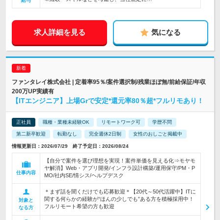
給与
求人詳細を見る
気になる
ファンタレイ株式会社 | 定着率95％/案件選択制/残業ほぼ無/前給保証/年収
200万UP実績有
【ITエンジニア】上場Grで安定*還元率80％超*フルリモあり！
正社員
職種・業種未経験OK
リモートワーク可
学歴不問
第二新卒歓迎
転勤なし
完全週休2日制
女性のおしごと掲載中
情報更新日：2026/07/29 終了予定日：2026/08/24
【自分で案件を選び理想を実現！案件単価を見える化⇒モヤモ
ヤ解消】Web・アプリ開発/インフラ設計構築/運用保守/PM・P
仕事内容
MO/社内SE/情シス/ヘルプデスク
＊まず話を聞くだけでも応募歓迎＊【20代～50代活躍中】ITに
関する何らかの経験が“ほんの少しでも”ある方を積極採用中！
対象と
フルリモート希望の方も歓迎
なる方