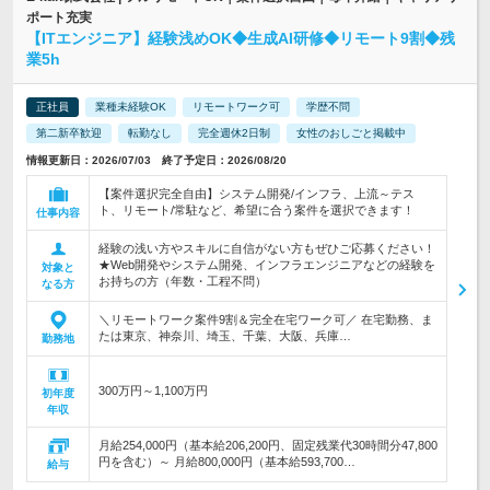
ポート充実
【ITエンジニア】経験浅めOK◆生成AI研修◆リモート9割◆残
業5h
正社員
業種未経験OK
リモートワーク可
学歴不問
第二新卒歓迎
転勤なし
完全週休2日制
女性のおしごと掲載中
情報更新日：2026/07/03 終了予定日：2026/08/20
【案件選択完全自由】システム開発/インフラ、上流～テス
ト、リモート/常駐など、希望に合う案件を選択できます！
仕事内容
経験の浅い方やスキルに自信がない方もぜひご応募ください！
★Web開発やシステム開発、インフラエンジニアなどの経験を
対象と
お持ちの方（年数・工程不問）
なる方
＼リモートワーク案件9割＆完全在宅ワーク可／ 在宅勤務、ま
たは東京、神奈川、埼玉、千葉、大阪、兵庫…
勤務地
300万円～1,100万円
初年度
年収
月給254,000円（基本給206,200円、固定残業代30時間分47,800
円を含む）～ 月給800,000円（基本給593,700…
給与