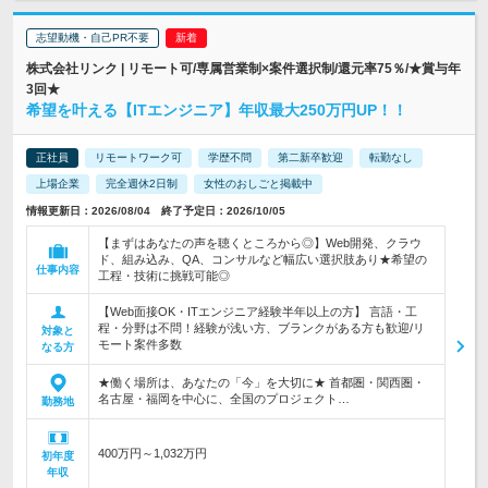
志望動機・自己PR不要
株式会社リンク | リモート可/専属営業制×案件選択制/還元率75％/★賞与年
3回★
希望を叶える【ITエンジニア】年収最大250万円UP！！
正社員
リモートワーク可
学歴不問
第二新卒歓迎
転勤なし
上場企業
完全週休2日制
女性のおしごと掲載中
情報更新日：2026/08/04 終了予定日：2026/10/05
【まずはあなたの声を聴くところから◎】Web開発、クラウ
ド、組み込み、QA、コンサルなど幅広い選択肢あり★希望の
仕事内容
工程・技術に挑戦可能◎
【Web面接OK・ITエンジニア経験半年以上の方】 言語・工
程・分野は不問！経験が浅い方、ブランクがある方も歓迎/リ
対象と
モート案件多数
なる方
★働く場所は、あなたの「今」を大切に★ 首都圏・関西圏・
名古屋・福岡を中心に、全国のプロジェクト…
勤務地
400万円～1,032万円
初年度
年収