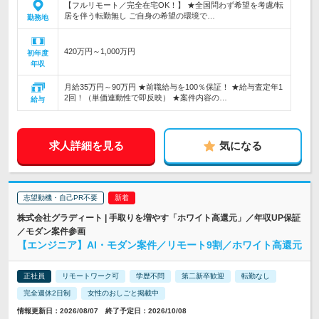
【フルリモート／完全在宅OK！】 ★全国問わず希望を考慮/転
居を伴う転勤無し ご自身の希望の環境で…
勤務地
420万円～1,000万円
初年度
年収
月給35万円～90万円 ★前職給与を100％保証！ ★給与査定年1
2回！（単価連動性で即反映） ★案件内容の…
給与
求人詳細を見る
気になる
志望動機・自己PR不要
株式会社グラディート | 手取りを増やす「ホワイト高還元」／年収UP保証
／モダン案件参画
【エンジニア】AI・モダン案件／リモート9割／ホワイト高還元
正社員
リモートワーク可
学歴不問
第二新卒歓迎
転勤なし
完全週休2日制
女性のおしごと掲載中
情報更新日：2026/08/07 終了予定日：2026/10/08