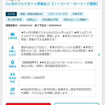
3ヵ月のフルリモート研修あり【ノーコード・ローコード開発】
正社員
職種・業種未経験OK
リモートワーク可
学歴不問
第二新卒歓迎
転勤なし
完全週休2日制
女性のおしごと掲載中
情報更新日：2026/07/10 終了予定日：2026/09/10
★3ヵ月の研修でスキルをゼロから学べます！★様々なITシス
テムやアプリを企画・開発します。★実力に合わせてスピード
仕事内容
昇給・昇格ができる体制です！
過去のあなたではなく、未来のポテンシャルを重視！★本気で
変わりたい方、自信とスキルを身に付けたい方は大歓迎！★完
対象と
全未経験入社の先輩多数！
なる方
【研修期間中】 ■本社またはフルリモートオンライン（全国各
地からOK） □本社／東京都渋谷区元代々…
勤務地
350万円～1,000万円
初年度
年収
■月給25万円以上＋賞与年2回＋各種手当（想定年収350万円）
※経験・スキルなどを考慮し決定します。 …
給与