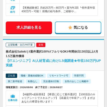
【実務経験者】月給25万円～80万円＋賞与年2回 ┗初年度年収
430万円～可能！ 前職の給与条件、ご経験や…
給与
求人詳細を見る
気になる
志望動機・自己PR不要
株式会社Saiteki | #案件選択100%#フルリモOK#年間休日130日以上#月
1.5万案件獲得
【ITエンジニア】AI人材育成に向け1.5億調達★年収150万円UP
実績
正社員
職種・業種未経験OK
リモートワーク可
学歴不問
第二新卒歓迎
転勤なし
完全週休2日制
女性のおしごと掲載中
情報更新日：2026/08/06 終了予定日：2026/08/27
【AI顧問×成長環境】【希望に応じて案件選択】【100項目のキ
ャリアシートでスキルアップ】【高還元で年収アップ】まずは
仕事内容
あなたの希望を伺います！