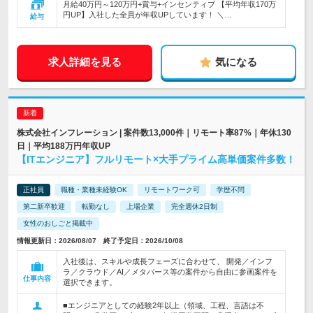
月給40万円～120万円+賞与+インセンティブ 【平均年収170万
円UP】入社した全員が年収UPしています！ ＼…
給与
求人詳細を見る
気になる
株式会社インフレーション | 案件数13,000件｜リモート率87%｜年休130
日｜平均188万円年収UP
【ITエンジニア】フルリモート×大手プライム高単価案件多数！
正社員
職種・業種未経験OK
リモートワーク可
学歴不問
第二新卒歓迎
転勤なし
上場企業
完全週休2日制
女性のおしごと掲載中
情報更新日：2026/08/07 終了予定日：2026/10/08
入社後は、スキルや成長フェーズに合わせて、 開発／インフ
ラ／クラウド／AI／メタバース等の案件から自由に参画案件を
仕事内容
選択できます。
■エンジニアとしての経験2年以上（領域、工程、言語は不