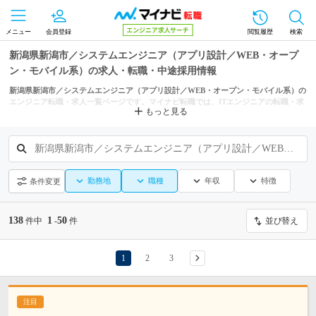
メニュー
会員登録
閲覧履歴
検索
新潟県新潟市／システムエンジニア（アプリ設計／WEB・オープ
ン・モバイル系）の求人・転職・中途採用情報
新潟県新潟市／システムエンジニア（アプリ設計／WEB・オープン・モバイル系）の
エンジニア転職・求人一覧ページです。マイナビ転職では、ITエンジニアの転職・求
もっと見る
人情報を新潟県の市区町村からも探せます。
新潟県新潟市／システムエンジニア（アプリ設計／WEB・オープン・モバイル系）
勤務地
職種
年収
特徴
条件変更
138
1
50
件中
-
件
並び替え
1
2
3