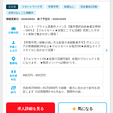
正社員
リモートワーク可
学歴不問
転勤なし
完全週休2日制
女性のおしごと掲載中
情報更新日：2026/08/04 終了予定日：2026/10/05
【エンド・プライム直案件メイン】【案件選択自由★還元率80
～100％】【フルリモート★全国どこでも活躍】充実したサポ
仕事内容
ート体制で働きやすい環境！
【学歴不問／経験が浅い方も歓迎※未経験者不可】ITエンジニ
アの実務経験1年以上★フルリモート＆地方OK★多様なライフ
対象と
スタイルに合わせて活躍！
なる方
【フルリモートOK★全国で活躍可能】 全国のプロジェクト先
になります。 ★既存メンバーは9割がリモ…
勤務地
496万円～993万円
初年度
年収
月給40万8000～81万6000円 ※経験・能力に合わせて給与を決
定します ※試用期間3~6カ月あり、期間中の給…
給与
求人詳細を見る
気になる