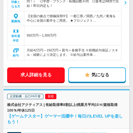
問！） ◎学歴・ブランク・転職回数不問 ◎選考はWEBで完
対象と
結！即日内定も！
なる方
【全国の拠点で積極採用中】 一都三県／関西／九州／東海を
中心に全国の案件をご用意。 ★プロジェクト…
勤務地
550万円～1,300万円
初年度
年収
月給42万円～150万円＋賞与＋各種手当 ※前職給与保証／スキ
ル・経験により決定します。 ※給与は案件単…
給与
求人詳細を見る
気になる
志望動機・自己PR不要
株式会社アクティアス | 有給取得率8割以上/残業月平均10Ｈ/資格取得
100％/年休125日
【ゲームテスター】ゲーマー活躍中！毎日のLEVEL UPを楽し
もう！