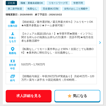
正社員
職種・業種未経験OK
リモートワーク可
学歴不問
第二新卒歓迎
転勤なし
完全週休2日制
女性のおしごと掲載中
情報更新日：2026/08/05 終了予定日：2026/10/22
【前給保証／案件選択制／還元率最大90％】フルリモートOK
★AI案件多数あり★チーム参画可能！
仕事内容
【カジュアル面談1回のみ！】★学歴不問★開発・インフラに
関する何らかの知識をお持ちの方(案件・言語不問)★地方在住
対象と
者も多数活躍中
なる方
【転勤なし／リモート案件率およそ90%！全国どこでも勤務O
K】 ★基本的に帰社日なし・出社義務なし…
勤務地
510万円～1,700万円
初年度
年収
【前職給与保証・年収250万円UP実績あり】 月給40万円～120
万円＋賞与＋諸手当 ※固定残業代（月40時間…
給与
求人詳細を見る
気になる