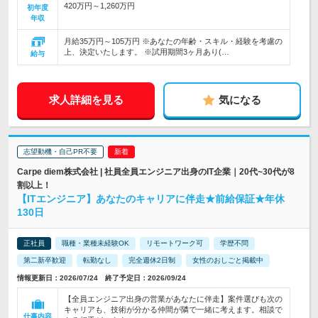
420万円～1,260万円
初年度
年収
月給35万円～105万円 ※あなたの年齢・スキル・経験を考慮の
上、決定いたします。 ※試用期間3ヶ月あり(…
給与
求人詳細を見る
気になる
志望動機・自己PR不要
Carpe diem株式会社 | 社員全員エンジニア出身のIT企業｜20代~30代が8
割以上！
【ITエンジニア】あなたのキャリアに伴走★前給保証★年休
130日
正社員
職種・業種未経験OK
リモートワーク可
学歴不問
第二新卒歓迎
転勤なし
完全週休2日制
女性のおしごと掲載中
情報更新日：2026/07/24 終了予定日：2026/09/24
【全員エンジニア出身の営業があなたに伴走】案件選びも次の
キャリアも、技術が分かる仲間が隣で一緒に考えます。相談で
仕事内容