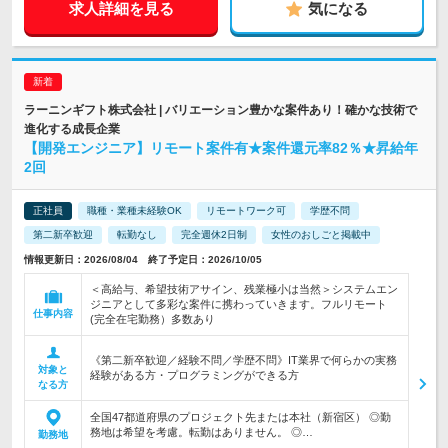
求人詳細を見る
気になる
ラーニンギフト株式会社 | バリエーション豊かな案件あり！確かな技術で
進化する成長企業
【開発エンジニア】リモート案件有★案件還元率82％★昇給年
2回
正社員
職種・業種未経験OK
リモートワーク可
学歴不問
第二新卒歓迎
転勤なし
完全週休2日制
女性のおしごと掲載中
情報更新日：2026/08/04 終了予定日：2026/10/05
＜高給与、希望技術アサイン、残業極小は当然＞システムエン
ジニアとして多彩な案件に携わっていきます。フルリモート
仕事内容
(完全在宅勤務）多数あり
《第二新卒歓迎／経験不問／学歴不問》IT業界で何らかの実務
対象と
経験がある方・プログラミングができる方
なる方
全国47都道府県のプロジェクト先または本社（新宿区） ◎勤
務地は希望を考慮。転勤はありません。 ◎…
勤務地