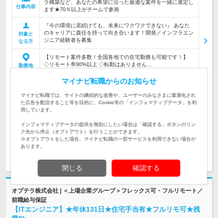
ラ構築など、あなたの希望に沿った最適な案件を一緒に選定し
仕事内容
ます★70％以上がチームで参画
『今の環境に居続けても、未来にワクワクできない』 あなた
のキャリアに責任を持って向き合います！開発／インフラエン
対象と
ジニア経験者を募集
なる方
【リモート案件多数！全国各地での在宅勤務も可能です！】
◇リモート率90%以上 ◇転勤はありません…
勤務地
マイナビ転職からのお知らせ
450万円～1,000万円
初年度
マイナビ転職では、サイトの継続的な改善や、ユーザーのみなさまに最適化され
年収
た広告を配信すること等を目的に、Cookie等の「インフォマティブデータ」を利
用しています。
役割・キャリアに応じて2つの給与制度を設けています。
【１】単価連動制度（メンバー） 年収450~800万円…
給与
インフォマティブデータの提供を無効にしたい場合は「確認する」ボタンのリン
ク先から停止（オプトアウト）を行うことができます。
※オプトアウトをした場合、マイナビ転職の一部サービスを利用できない場合が
あります。
求人詳細を見る
気になる
閉じる
確認する
オプテラ株式会社 | ＜上場企業グループ＞フレックス可・フルリモート／
前職給与保証
【ITエンジニア】★年休131日★住宅手当有★フルリモ可★残