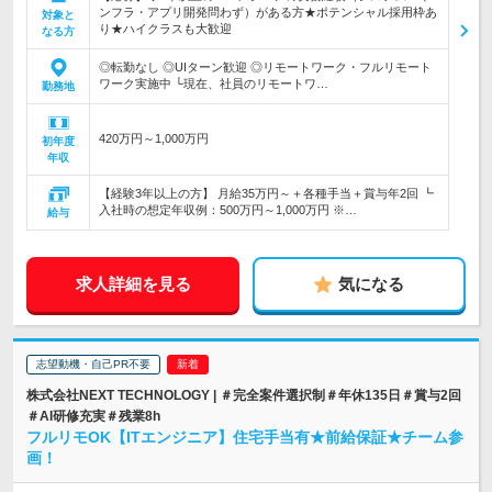
ンフラ・アプリ開発問わず）がある方★ポテンシャル採用枠あ
対象と
り★ハイクラスも大歓迎
なる方
◎転勤なし ◎UIターン歓迎 ◎リモートワーク・フルリモート
ワーク実施中 └現在、社員のリモートワ…
勤務地
420万円～1,000万円
初年度
年収
【経験3年以上の方】 月給35万円～＋各種手当＋賞与年2回 ┗
入社時の想定年収例：500万円～1,000万円 ※…
給与
求人詳細を見る
気になる
志望動機・自己PR不要
株式会社NEXT TECHNOLOGY | ＃完全案件選択制＃年休135日＃賞与2回
＃AI研修充実＃残業8h
フルリモOK【ITエンジニア】住宅手当有★前給保証★チーム参
画！