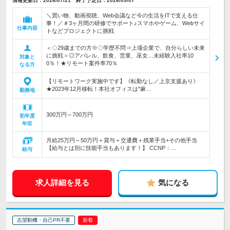
情報更新日：2026/07/21 終了予定日：2026/09/07
＼買い物、動画視聴、Web会議など今の生活をITで支える仕
事！／＃3ヶ月間の研修でサポート♪スマホやゲーム、Webサイ
仕事内容
トなどプロジェクトに挑戦
＜◇29歳までの方※◇学歴不問⇒上場企業で、自分らしい未来
に挑戦＞◎アパレル、飲食、営業、巫女…未経験入社率10
対象と
0％！★リモート案件率70％
なる方
【リモートワーク実施中です】《転勤なし／上京支援あり》
★2023年12月移転！本社オフィスは"麻…
勤務地
300万円～700万円
初年度
年収
月給25万円～50万円＋賞与＋交通費＋残業手当+その他手当
【給与とは別に技能手当もあります！】 CCNP：…
給与
求人詳細を見る
気になる
志望動機・自己PR不要