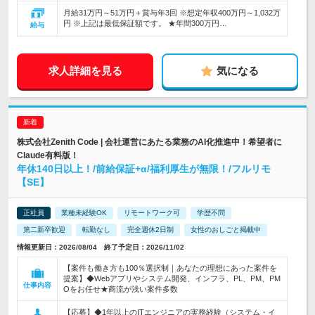
月給31万円～51万円＋賞与年3回 ※想定年収400万円～1,032万
円 ※上記は最低保証額です。 ★年間300万円…
給与
求人詳細を見る
気になる
株式会社Zenith Code | 会社運営にあたる業務のAI化推進中！希望者に
Claude有料版！
年休140日以上！/前給保証+α/福利厚生が無限！/フルリモ
【SE】
正社員
業種未経験OK
リモートワーク可
学歴不問
第二新卒歓迎
転勤なし
完全週休2日制
女性のおしごと掲載中
情報更新日：2026/08/04 終了予定日：2026/11/02
【案件も働き方も100％選択制｜あなたの理想にあった案件を
提案】◆Webアプリやシステム開発、インフラ、PL、PM、PM
仕事内容
Oをお任せ★商流が浅い案件多数
【応募】◆1年以上のITエンジニアの実務経験（システム・イ