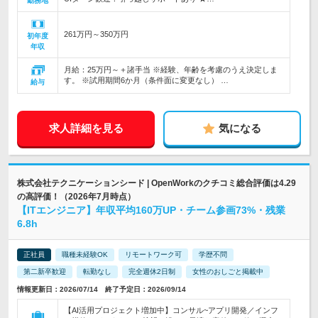
勤務地
261万円～350万円
初年度
年収
月給：25万円～＋諸手当 ※経験、年齢を考慮のうえ決定しま
す。 ※試用期間6か月（条件面に変更なし） …
給与
求人詳細を見る
気になる
株式会社テクニケーションシード | OpenWorkのクチコミ総合評価は4.29
の高評価！（2026年7月時点）
【ITエンジニア】年収平均160万UP・チーム参画73%・残業
6.8h
正社員
職種未経験OK
リモートワーク可
学歴不問
第二新卒歓迎
転勤なし
完全週休2日制
女性のおしごと掲載中
情報更新日：2026/07/14 終了予定日：2026/09/14
【AI活用プロジェクト増加中】コンサル~アプリ開発／インフ