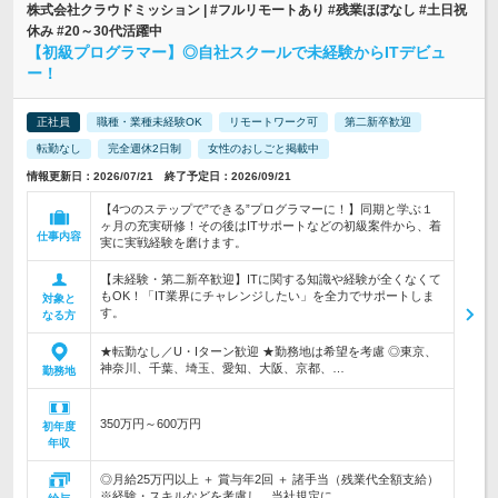
株式会社クラウドミッション | #フルリモートあり #残業ほぼなし #土日祝
休み #20～30代活躍中
【初級プログラマー】◎自社スクールで未経験からITデビュ
ー！
正社員
職種・業種未経験OK
リモートワーク可
第二新卒歓迎
転勤なし
完全週休2日制
女性のおしごと掲載中
情報更新日：2026/07/21 終了予定日：2026/09/21
【4つのステップで”できる”プログラマーに！】同期と学ぶ１
ヶ月の充実研修！その後はITサポートなどの初級案件から、着
仕事内容
実に実戦経験を磨けます。
【未経験・第二新卒歓迎】ITに関する知識や経験が全くなくて
もOK！「IT業界にチャレンジしたい」を全力でサポートしま
対象と
す。
なる方
★転勤なし／U・Iターン歓迎 ★勤務地は希望を考慮 ◎東京、
神奈川、千葉、埼玉、愛知、大阪、京都、…
勤務地
350万円～600万円
初年度
年収
◎月給25万円以上 ＋ 賞与年2回 ＋ 諸手当（残業代全額支給）
※経験・スキルなどを考慮し、当社規定に…