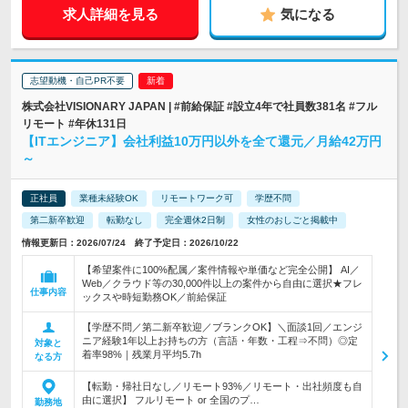
求人詳細を見る
気になる
志望動機・自己PR不要
株式会社VISIONARY JAPAN | #前給保証 #設立4年で社員数381名 #フル
リモート #年休131日
【ITエンジニア】会社利益10万円以外を全て還元／月給42万円
～
正社員
業種未経験OK
リモートワーク可
学歴不問
第二新卒歓迎
転勤なし
完全週休2日制
女性のおしごと掲載中
情報更新日：2026/07/24 終了予定日：2026/10/22
【希望案件に100%配属／案件情報や単価など完全公開】 AI／
Web／クラウド等の30,000件以上の案件から自由に選択★フレ
仕事内容
ックスや時短勤務OK／前給保証
【学歴不問／第二新卒歓迎／ブランクOK】＼面談1回／エンジ
ニア経験1年以上お持ちの方（言語・年数・工程⇒不問）◎定
対象と
着率98%｜残業月平均5.7h
なる方
【転勤・帰社日なし／リモート93%／リモート・出社頻度も自
由に選択】 フルリモート or 全国のプ…
勤務地