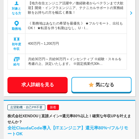
【地方在住エンジニア活躍中／微経験者からベテランまで大歓
迎】開発・インフラエンジニア、テクニカルサポートの実務経
対象と
験をお持ちの方を幅広く募集！
なる方
《 勤務地はあなたの希望を最優先 》 ★フルリモート、出社も
OK！ ★転居を伴う転勤はなし。U・I…
勤務地
400万円～1,200万円
初年度
年収
月給30万円～月給90万円＋インセンティブ ※経験・スキルを
考慮の上、決定いたします。 ※固定残業代30h…
給与
求人詳細を見る
気になる
志望動機・自己PR不要
株式会社XENDOU | 直請メイン×還元率80%以上！確実な年収UPを叶えま
せんか？
全社ClaudaCode導入【ITエンジニア】還元率80%~/フルリモ
ートOK