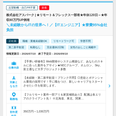
志望動機・自己PR不要
株式会社アスパーク | ★リモート＆フレックス一部有★年休120日～★年
収80万円UP例有
＼未経験からITの世界へ！／【ITエンジニア】★寮費95%会社
負担
正社員
職種・業種未経験OK
リモートワーク可
学歴不問
第二新卒歓迎
転勤なし
完全週休2日制
女性のおしごと掲載中
情報更新日：2026/07/10 終了予定日：2026/09/10
【手厚い研修有】Web開発やシステム構築など、あなたのスキ
ルに合った案件をアサイン★NECグループ、オムロン、Sky、
仕事内容
富士通など大手プロジェクト多数
【未経験・第二新卒歓迎！ブランク不問】◎意欲とポテンシャ
ル重視の採用です！手に職をつけ、新しいキャリアをスタート
対象と
させたい方を歓迎します。
なる方
【フルリモート案件一部アリ＆家賃補助あり】 配属は各エリ
アのクライアント先！ ※北海道、東北、関東…
勤務地
350万円～1,030万円
初年度
年収