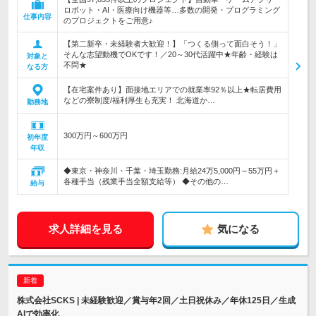
ロボット・AI・医療向け機器等…多数の開発・プログラミング
仕事内容
のプロジェクトをご用意♪
【第二新卒・未経験者大歓迎！】「つくる側って面白そう！」
そんな志望動機でOKです！／20～30代活躍中★年齢・経験は
対象と
不問★
なる方
【在宅案件あり】面接地エリアでの就業率92％以上★転居費用
などの寮制度/福利厚生も充実！ 北海道か…
勤務地
300万円～600万円
初年度
年収
◆東京・神奈川・千葉・埼玉勤務:月給24万5,000円～55万円＋
各種手当（残業手当全額支給等） ◆その他の…
給与
求人詳細を見る
気になる
株式会社SCKS | 未経験歓迎／賞与年2回／土日祝休み／年休125日／生成
AIで効率化