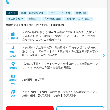
迎
正社員
職種・業種未経験OK
リモートワーク可
学歴不問
第二新卒歓迎
転勤なし
完全週休2日制
女性のおしごと掲載中
情報更新日：2026/07/21 終了予定日：2026/08/24
＜約2ヶ月の研修からSTART⇒着実に市場価値の高い人材へ！
＞基本からじっくり学び、希望に沿ったプロジェクトで活躍！
仕事内容
◎なりたいエンジニア像が叶う♪
＜未経験・第二新卒歓迎！意欲重視＞ ◎ガラス張りの給与体
系でエンジニアを守ります！★業界高水準の還元率で契約額の
対象と
80％＋αを還元 ★20代活躍中
なる方
《75％の案件がリモートワーク／会社都合による転勤は一切な
し！》 ☆本人のご希望・居住地を考慮し、…
勤務地
310万円～850万円
初年度
年収
月給23万円～26万円＋各種手当＋賞与2回 ※経験や能力により
加給・優遇 【試用期間中の給与】 試用期間3…
給与