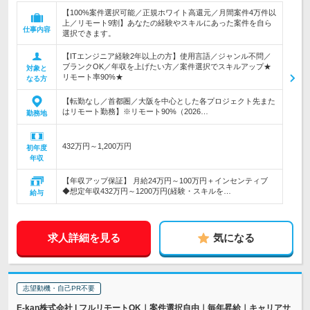
【100%案件選択可能／正規ホワイト高還元／月間案件4万件以
上／リモート9割】あなたの経験やスキルにあった案件を自ら
仕事内容
選択できます。
【ITエンジニア経験2年以上の方】使用言語／ジャンル不問／
ブランクOK／年収を上げたい方／案件選択でスキルアップ★
対象と
リモート率90%★
なる方
【転勤なし／首都圏／大阪を中心とした各プロジェクト先また
はリモート勤務】※リモート90%（2026…
勤務地
432万円～1,200万円
初年度
年収
【年収アップ保証】 月給24万円～100万円＋インセンティブ
◆想定年収432万円～1200万円(経験・スキルを…
給与
求人詳細を見る
気になる
志望動機・自己PR不要
E-kan株式会社 | フルリモートOK｜案件選択自由｜毎年昇給｜キャリアサ