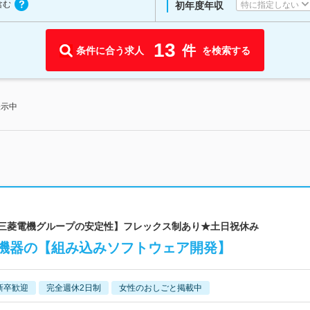
含む
特に指定しない
初年度年収
13
件
条件に合う求人
を検索する
表示中
 【三菱電機グループの安定性】フレックス制あり★土日祝休み
機器の【組み込みソフトウェア開発】
新卒歓迎
完全週休2日制
女性のおしごと掲載中