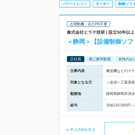
パワートレイン
モーター
制御ソフ
志望動機・自己PR不要
株式会社ヒラテ技研 | 設立50年
＜静岡＞【設備制御ソフ
正社員
第二新卒歓迎
女性のお
仕事内容
搬送機などのマテ
対象となる方
＜必須＞工業高校
勤務地
静岡県静岡市清水
給与
月給220,000
求人詳細を見る