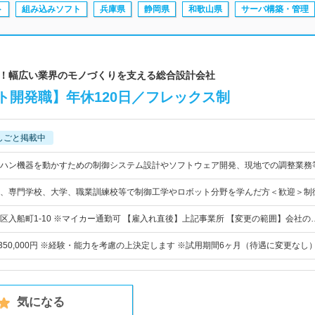
ト
組み込みソフト
兵庫県
静岡県
和歌山県
サーバ構築・管理
以上！幅広い業界のモノづくりを支える総合設計会社
ト開発職】年休120日／フレックス制
しごと掲載中
ハン機器を動かすための制御システム設計やソフトウェア開発、現地での調整業務
、専門学校、大学、職業訓練校等で制御工学やロボット分野を学んだ方＜歓迎＞制
区入船町1-10 ※マイカー通勤可 【雇入れ直後】上記事業所 【変更の範囲】会社の
円～350,000円 ※経験・能力を考慮の上決定します ※試用期間6ヶ月（待遇に変更なし
気になる