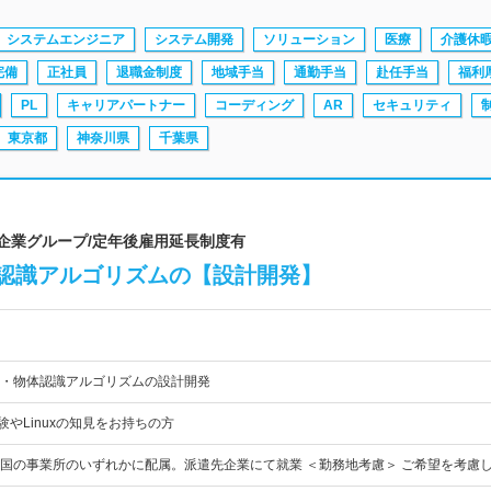
システムエンジニア
システム開発
ソリューション
医療
介護休
完備
正社員
退職金制度
地域手当
通勤手当
赴任手当
福利
PL
キャリアパートナー
コーディング
AR
セキュリティ
東京都
神奈川県
千葉県
場企業グループ/定年後雇用延長制度有
認識アルゴリズムの【設計開発】
・物体認識アルゴリズムの設計開発
験やLinuxの知見をお持ちの方
国の事業所のいずれかに配属。派遣先企業にて就業 ＜勤務地考慮＞ ご希望を考慮