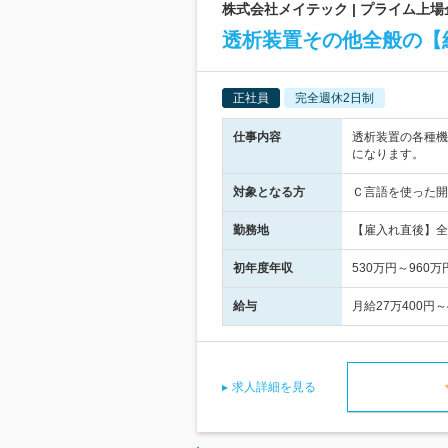
株式会社メイテック | プライム上
透析装置その他全般の【
正社員
完全週休2日制
仕事内容
透析装置の各種機
になります。
対象となる方
Ｃ言語を使った開
勤務地
【雇入れ直後】全
初年度年収
530万円～960万
給与
月給27万400円
求人詳細を見る