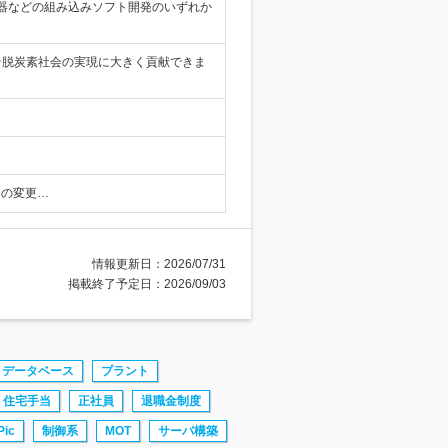
器などの組み込みソフト開発のいずれか
★脱炭素社会の実現に大きく貢献できま
遇の変更…
情報更新日：2026/07/31
掲載終了予定日：2026/09/03
データベース
プラント
住宅手当
正社員
退職金制度
Pic
制御系
MOT
サーバ構築