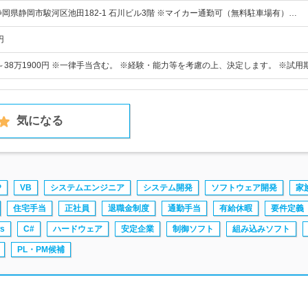
静岡県静岡市駿河区池田182-1 石川ビル3階 ※マイカー通勤可（無料駐車場有）…
円
円～38万1900円 ※一律手当含む。 ※経験・能力等を考慮の上、決定します。 ※試用
気になる
P
VB
システムエンジニア
システム開発
ソフトウェア開発
家
住宅手当
正社員
退職金制度
通勤手当
有給休暇
要件定義
s
C#
ハードウェア
安定企業
制御ソフト
組み込みソフト
PL・PM候補