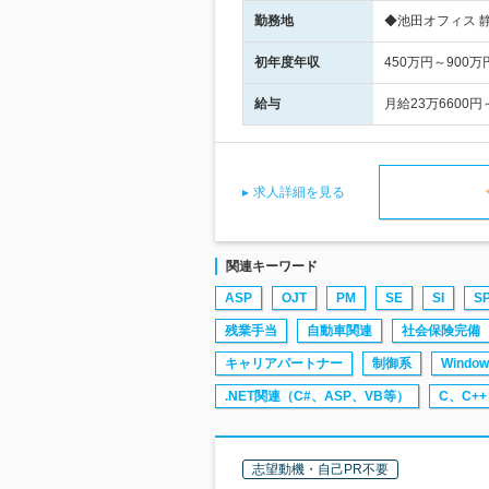
勤務地
◆池田オフィス 
初年度年収
450万円～900万
給与
月給23万6600
求人詳細を見る
関連キーワード
ASP
OJT
PM
SE
SI
S
残業手当
自動車関連
社会保険完備
キャリアパートナー
制御系
Window
.NET関連（C#、ASP、VB等）
C、C++
志望動機・自己PR不要