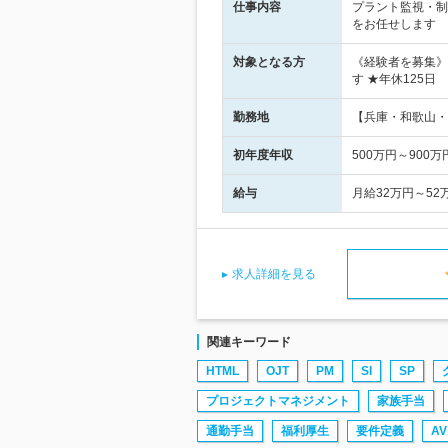
仕事内容
プラント監視・制
をお任せします
対象となる方
《経験者を募集》
す ★年休125日
勤務地
【兵庫・和歌山・
初年度年収
500万円～900万
給与
月給32万円～5
求人詳細を見る
関連キーワード
HTML
OJT
PM
SI
SP
プロジェクトマネジメント
家族手当
通勤手当
福利厚生
要件定義
AV