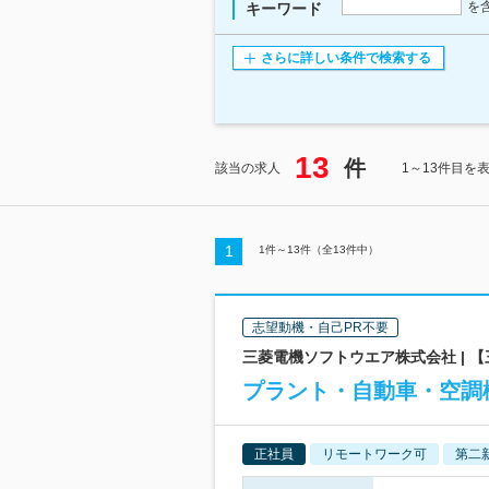
を
キーワード
さらに詳しい条件で検索する
13
件
該当の求人
1～13件目を
1
1
件～
13
件（全
13
件中）
志望動機・自己PR不要
三菱電機ソフトウエア株式会社 |
プラント・自動車・空調
正社員
リモートワーク可
第二