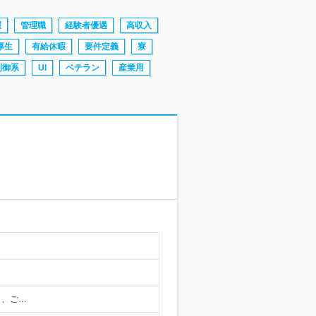
暇
管理職
経験者優遇
高収入
厚生
有給休暇
要件定義
寮
制御系
UI
ベテラン
産業用
し、ご…