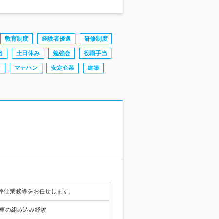
教育制度
経験者優遇
研修制度
当
土日休み
勉強会
役職手当
タ
マテハン
安定企業
建築
評価業務等をお任せします。
動車の組み込み経験