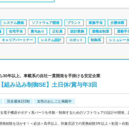
システム開発
ソフトウェア開発
プラント
家族手当
介護休暇
備
住宅手当
賞与あり
正社員
設計業務
退職金制度
通勤手
キャリアパートナー
システム設計
ロボット
制御系
シミュレー
から30年以上、車載系の自社一貫開発を手掛ける安定企業
組み込み制御SE】土日休/賞与年3回
完全週休2日制
女性のおしごと掲載中
る電子機器やボディ系パーツを作動・制御するためのソフトウェアの設計や開発、
の開発経験を活かす！＜必須＞高卒以上、対象言語での実務経験3年以上＜歓迎＞自