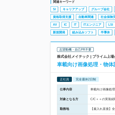
関連キーワード
SI
キャリアアップ
グループ会社
資格取得支援
自動車関連
社会保険
AV
IC
IT
ITエンジニア
LSI
新規開発
組み込みソフト
半導体
志望動機・自己PR不要
株式会社メイテック | プライム上
車載向け画像処理・物体
正社員
完全週休2日制
仕事内容
車載向け画像処理
対象となる方
C/C＋＋の実装経
勤務地
【雇入れ直後】全