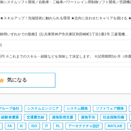
御システムソフト開発／自動車・二輪車パワートレイン用制御ソフト開発／空調機
★スキルアップ！先端技術に触れられる環境 ★志向に合わせたキャリアを描ける 
静岡いずれかでの勤務】 [1] 兵庫県神戸市兵庫区和田崎町1丁目1番2号 三菱電機…
円
2万円 ※これまでのスキル・経験などを加味して決定します。 ※試用期間3か月（待
気になる
グループ会社
システムエンジニア
システム開発
ソフトウェア開発
経験者優遇
交通費支給
資格取得支援
資格手当
社会保険完備
FA
IC
ISO
IT
PL
アーキテクチャ設計
MATLAB