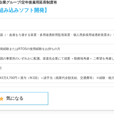
場企業グループ/定年後雇用延長制度有
組み込みソフト開発】
器（・血液をろ過する装置・多用途透析用監視装置・個人用多様用途透析装置水）
発経験またはRTOSの使用経験をお持ちの方
国の事業所のいずれかに配属。派遣先企業にて就業 ＜勤務地考慮＞ ご希望を考慮
円
～43万4,700円＋賞与（年2回）＋諸手当（残業代全額支給、交通費等） ※経験・能
気になる