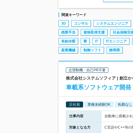
関連キーワード
3D
コンサル
システムエンジニア
残業手当
資格取得支援
社会保険完
有給休暇
寮
IT
ITエンジニア
産業機械
制御ソフト
静岡県
志望動機・自己PR不要
株式会社システムソフィア | 創立
車載系ソフトウェア開発【
正社員
業種未経験OK
転勤なし
仕事内容
自動車に搭載され
対象となる方
C言語やC++等