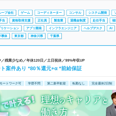
ループ会社
ゲーム
コーディネーター
コンサル
システム開発
手当
資格取得支援
正社員
製造業
退職金制度
赴任手当
福
プリケーション
アプリ開発
インフラエンジニア
ヘルプデスク
AI
半導体
東京都
神奈川県
千葉県
躍中／残業少なめ／年休120日／土日祝休／99%年収UP
案件あり *80％還元+α *前給保証
モートワーク可
学歴不問
第二新卒歓迎
転勤なし
完全週休2日制