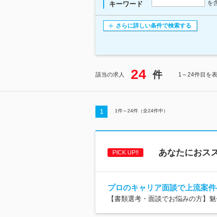
を
キーワード
さらに詳しい条件で検索する
24
件
該当の求人
1～24件目を
1
1
件～
24
件（全
24
件中）
あなたにおスス
PICK UP!!
プロのキャリア面談で上流案件
【書類選考・面談でお悩みの方】魅せ