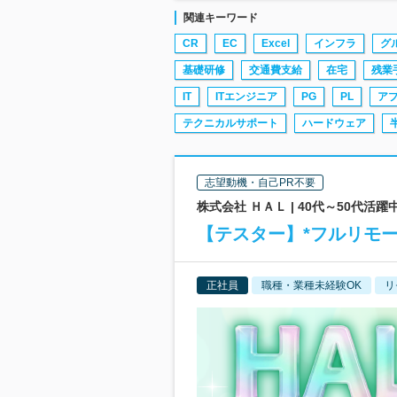
関連キーワード
CR
EC
Excel
インフラ
グ
基礎研修
交通費支給
在宅
残業
IT
ITエンジニア
PG
PL
ア
テクニカルサポート
ハードウェア
志望動機・自己PR不要
株式会社 ＨＡＬ | 40代～50代活
【テスター】*フルリモート
正社員
職種・業種未経験OK
リ