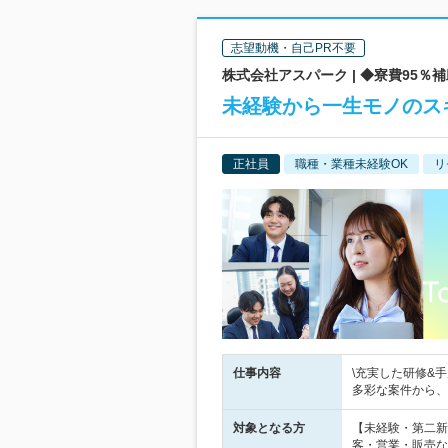
志望動機・自己PR不要
株式会社アスパーク | ◆寮費95％
未経験から一生モノのス
正社員
職種・業種未経験OK
リ
仕事内容
\充実した研修&
多彩な案件から、
対象となる方
【未経験・第二新
客・営業・販売な