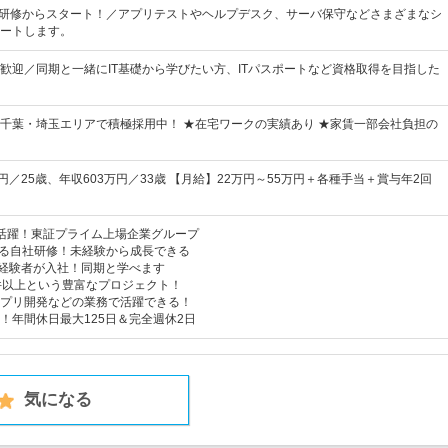
礎研修からスタート！／アプリテストやヘルプデスク、サーバ保守などさまざまなシ
ートします。
歓迎／同期と一緒にIT基礎から学びたい方、ITパスポートなど資格取得を目指した
千葉・埼玉エリアで積極採用中！ ★在宅ワークの実績あり ★家賃一部会社負担の
円／25歳、年収603万円／33歳 【月給】22万円～55万円＋各種手当＋賞与年2回
名が活躍！東証プライム上場企業グループ
べる自社研修！未経験から成長できる
未経験者が入社！同期と学べます
00件以上という豊富なプロジェクト！
プリ開発などの業務で活躍できる！
！年間休日最大125日＆完全週休2日
気になる