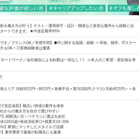
術＆働き方が叶う】テスト・運用保守・設計・開発など多彩な案件から経験に合
タートできます。★中途定着率95%
です／ブランクOK／学歴不問】◆ITに関する知識・経験 ⇒ 学校、独学、ITスクー
方もOK！◎実務経験者は優遇
リモートワーク／会社都合による転勤は一切なし！》 ☆本人のご希望・居住地を考
円
エリア 月給50万円～80万円＋各種手当＋賞与2回(PLクラス) 月給40万円～＋各
開で安定成長】幅広い領域の案件を保有
れからの働き方を自分で選びやすい
UP】経験浅い方～ベテランに選ばる会社
休120日超+有休消化率◎+残業月10~20h
5%】希望にマッチしたスタイルで活躍
躍中】案件豊富で最後の転職先にも最適