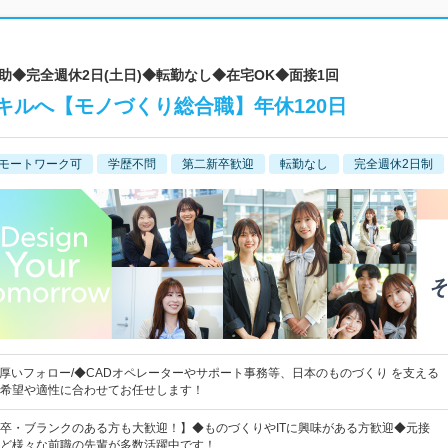
補助◆完全週休2日(土日)◆転勤なし◆在宅OK◆面接1回
キルへ【モノづくり総合職】年休120日
モートワーク可
学歴不問
第二新卒歓迎
転勤なし
完全週休2日制
手厚いフォロー/◆CADオペレーターやサポート事務等、日本のものづくり を支える
希望や適性に合わせてお任せします！
卒・ブランクのある方も大歓迎！】◆ものづくりやITに興味がある方歓迎◆元接
ど様々な前職の先輩が多数活躍中です！