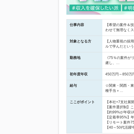
仕事内容
【希望の案件＆技
わせて無理なくス
対象となる方
【人物重視の採用
ルで学んだという
勤務地
《75％の案件が
慮し、…
初年度年収
450万円～850万
給与
☆関東・関西・東海
種手当＋…
ここがポイント
【本社+7支社展
【案件選択制】こ
【約99%が年収
【定着率95%】年
【リモート案件7
【40～50代活