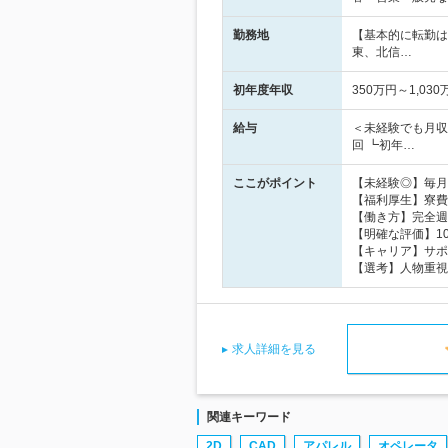
勤務地
【基本的に転勤は
東、北信…
初年度年収
350万円～1,030
給与
＜未経験でも月収
回 ┗初年…
ここがポイント
【未経験◎】毎月
【福利厚生】寮費
【働き方】完全週
【明確な評価】1
【キャリア】サポ
【選考】人物重視
求人詳細を見る
関連キーワード
2D
CAD
アパレル
オペレータ