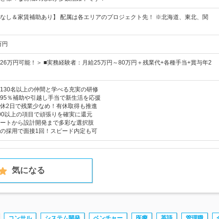
なし＆家賃補助あり】 配属は各エリアのプロジェクト先！ ※北海道、東北、関
万円
26万円可能！＞ ■実務経験者：月給25万円～80万円＋残業代+各種手当+賞与年2
130名以上の仲間と学べる充実の研修
95％補助や引越し手当で新生活を応援
休2日で残業少なめ！有休取得も推進
00以上の項目で頑張りを確実に還元
ートから設計開発まで多彩な選択肢
の採用で面接1回！スピード内定も可
気になる
コンサル
システム開発
ベンチャー
医療
英語
管理職