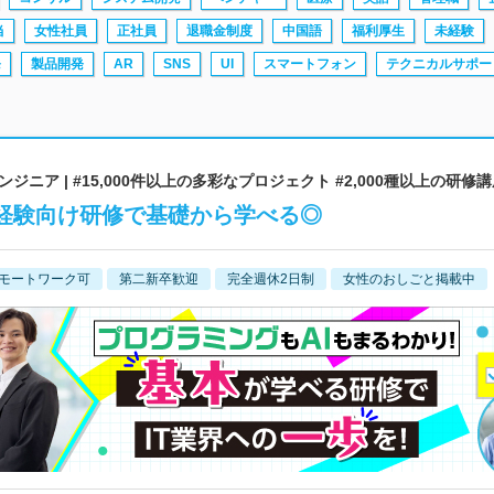
当
女性社員
正社員
退職金制度
中国語
福利厚生
未経験
発
製品開発
AR
SNS
UI
スマートフォン
テクニカルサポー
ア | #15,000件以上の多彩なプロジェクト #2,000種以上の研修
未経験向け研修で基礎から学べる◎
モートワーク可
第二新卒歓迎
完全週休2日制
女性のおしごと掲載中