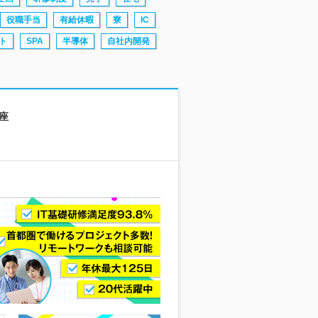
役職手当
有給休暇
寮
IC
ト
SPA
半導体
自社内開発
講座