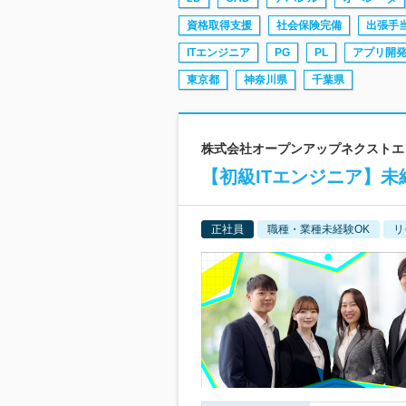
資格取得支援
社会保険完備
出張手
ITエンジニア
PG
PL
アプリ開
東京都
神奈川県
千葉県
株式会社オープンアップネクストエンジニ
【初級ITエンジニア】
正社員
職種・業種未経験OK
リ