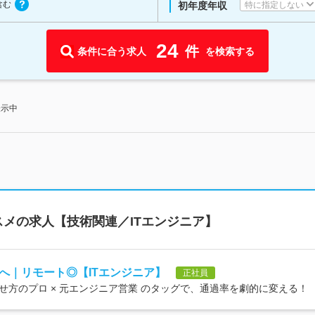
含む
特に指定しない
初年度年収
24
件
条件に合う求人
を検索する
表示中
メの求人【技術関連／ITエンジニア】
へ｜リモート◎【ITエンジニア】
正社員
方のプロ × 元エンジニア営業 のタッグで、通過率を劇的に変える！