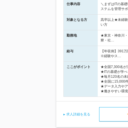
仕事内容
＼まずはITの基
ステムを管理サポ
対象となる方
高卒以上★未経験
い方
勤務地
★東京・神奈川・
寮・社…
給与
【年収例】391万
※経験やス…
ここがポイント
★全国7,300
★ITの基礎が学
★毎月120名の
★全国に15,0
★データ入力やア
★働きやすい環境
求人詳細を見る