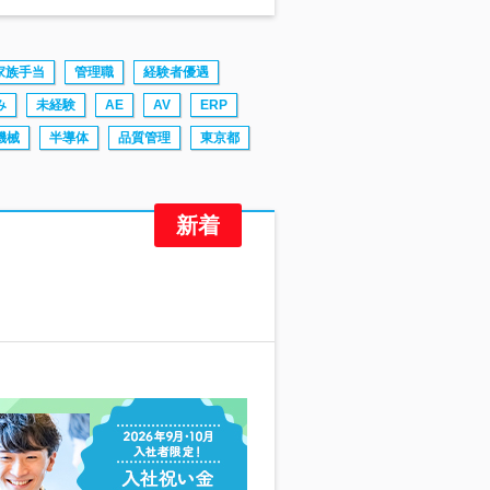
家族手当
管理職
経験者優遇
み
未経験
AE
AV
ERP
機械
半導体
品質管理
東京都