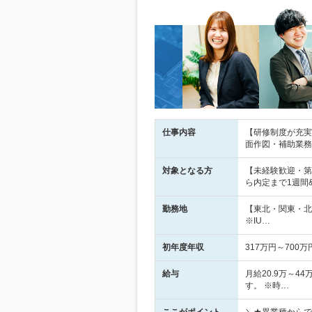
仕事内容
【研修制度が充実
面作図・補助業務
対象となる方
【未経験歓迎・第
ら内定まで1週間
勤務地
【東北・関東・北
※IU…
初年度年収
317万円～700万
給与
月給20.9万～4
す。 ※時…