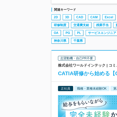
関連キーワード
2D
3D
CAD
CAM
Excel
研修制度
交通費支給
残業手当
OA
PG
PL
サービスエンジニア
神奈川県
千葉県
志望動機・自己PR不要
株式会社ワールドインテック | 
CATIA研修から始める【
正社員
職種・業種未経験OK
第