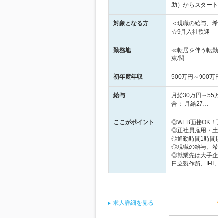
助）からスタート
対象となる方
＜現職の給与、希
☆9月入社歓迎
勤務地
≪転居を伴う転勤
東/関…
初年度年収
500万円～900万
給与
月給30万円～5
合： 月給27…
ここがポイント
◎WEB面接OK
◎正社員雇用・土
◎通勤時間1時間以
◎現職の給与、希
◎就業先は大手企
日立製作所、IH
求人詳細を見る