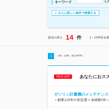
を
キーワード
さらに詳しい条件で検索する
14
件
該当の求人
1～14件目を
1
1
件～
14
件（全
14
件中）
あなたにおス
PICK UP!!
ガソリン計量機のメンテナンス
＜創業115年の安定感 × 未経験