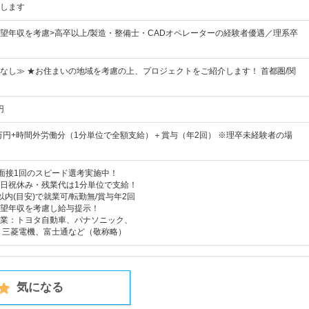
します
望年収を考慮>高卒以上/製造・整備士・CADオペレーターの経験者優遇／理系卒
なし≫ ★お住まいの地域を考慮の上、プロジェクトをご紹介します！ 首都圏/関
円
5万円+時間外労働分（1分単位で全額支給）＋賞与（年2回） ※理卒未経験者の場
！面接1回のスピード選考実施中！
日祝休み・残業代は1分単位で支給！
内(目安)で就業可/転勤無/賞与年2回
望年収を考慮し給与提示！
業：トヨタ自動車、パナソニック、
I、三菱電機、富士通など（敬称略）
気になる