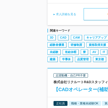
求人詳細を見る
関連キーワード
3D
CAD
CAM
キャリアアップ
経験者優遇
研修制度
資格取得支援
未経験
有給休暇
寮
AV
IT
建築
半導体
品質管理
東京都
志望動機・自己PR不要
株式会社リクルートR&Dスタッフィン
【CADオペレーター(補助
正社員
職種・業種未経験OK
第