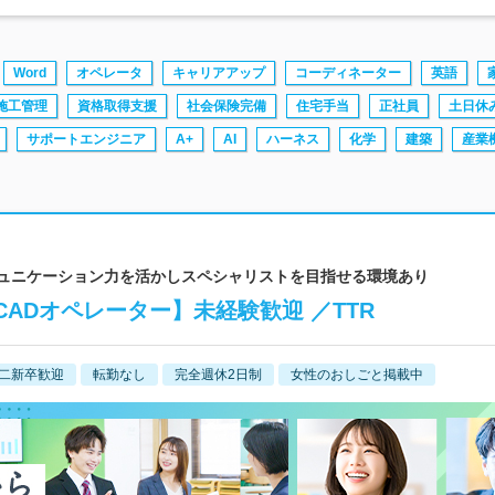
Word
オペレータ
キャリアアップ
コーディネーター
英語
施工管理
資格取得支援
社会保険完備
住宅手当
正社員
土日休
サポートエンジニア
A+
AI
ハーネス
化学
建築
産業
コミュニケーション力を活かしスペシャリストを目指せる環境あり
CADオペレーター】未経験歓迎 ／TTR
二新卒歓迎
転勤なし
完全週休2日制
女性のおしごと掲載中