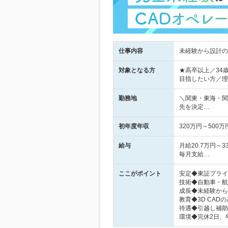
仕事内容
未経験から設計の
対象となる方
★高卒以上／34
目指したい方／理
勤務地
＼関東・東海・関
先を決定…
初年度年収
320万円～500万
給与
月給20.7万円
毎月支給…
ここがポイント
安定◆東証プライ
技術◆自動車・航
成長◆未経験から
教育◆3D CA
待遇◆引越し補助
環境◆完休2日、