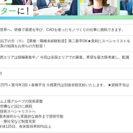
世界へ。研修で基礎を学び、CADを使ったモノづくりの仕事に挑戦できます。
歳以下の方（※）【業種・職種未経験歓迎】第二新卒OK★真剣にスペシャリストを
系の知識をお持ちの方歓迎！
西エリアは積極募集中／ 今回は全国エリアでの募集。希望を最大限考慮し、配属
円
～33万円＋賞与年2回＋各種手当 ※残業代は別途全額支給いたします。 ★資格手当は
ム上場グループの技術基盤
空機など設計に挑戦
技術スペシャリストへ
Dの基本操作から実践的な操作まで習得可能
・寮社宅など制度充実
年休125日、有休取得率80%以上