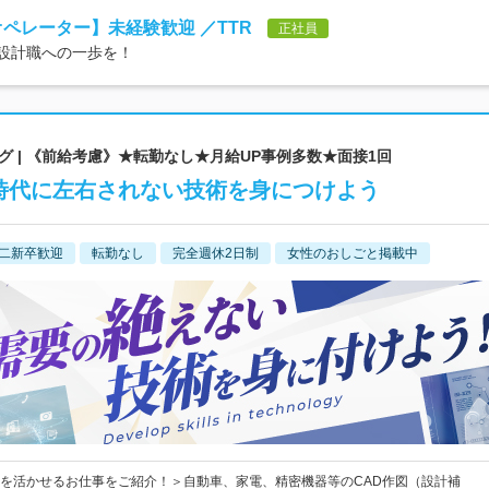
オペレーター】未経験歓迎 ／TTR
正社員
、設計職への一歩を！
 | 《前給考慮》★転勤なし★月給UP事例多数★面接1回
■時代に左右されない技術を身につけよう
二新卒歓迎
転勤なし
完全週休2日制
女性のおしごと掲載中
を活かせるお仕事をご紹介！＞自動車、家電、精密機器等のCAD作図（設計補