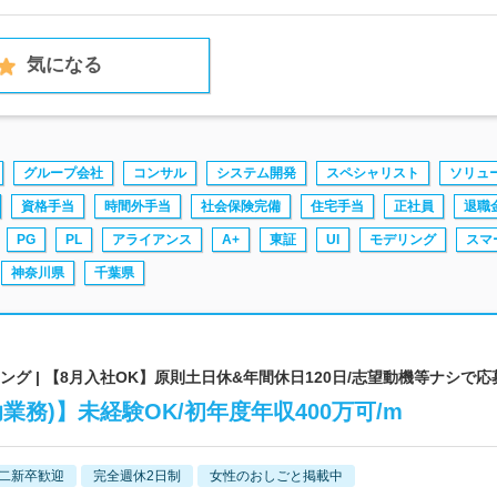
気になる
グループ会社
コンサル
システム開発
スペシャリスト
ソリュ
資格手当
時間外手当
社会保険完備
住宅手当
正社員
退職
PG
PL
アライアンス
A+
東証
UI
モデリング
スマ
神奈川県
千葉県
グ | 【8月入社OK】原則土日休&年間休日120日/志望動機等ナシで応
業務)】未経験OK/初年度年収400万可/m
二新卒歓迎
完全週休2日制
女性のおしごと掲載中