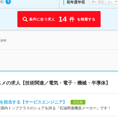
含む
特に指定しない
初年度年収
14
件
条件に合う求人
を検索する
表示中
スメの求人【技術関連／電気・電子・機械・半導体】
を担当する【サービスエンジニア】
正社員
OK＞国内トップクラスのシェアを誇る『石油関連機器メーカー』です！